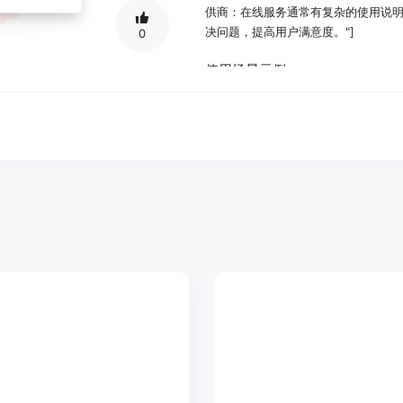
供商：在线服务通常有复杂的使用说明和
决问题，提高用户满意度。"]
0
使用场景示例：
电商平台使用Smart FAQs后，
30%。
企业网站集成该插件后，访客获取信息
在线服务提供商应用Smart FAQs
产品特色：
AI答案与聊天机器人：添加FAQ小部
含义，基于上下文精准提供答案，迅
AI搜索理解客户意图：即使客户未使
正确答案，并提供答案来源。
AI起草助手：能在数秒内将粗略主题
非从头撰写。
对话式答案呈现：通过聊天界面直接从
示一堆链接供其浏览。
原生品牌样式定制：可调整颜色、字