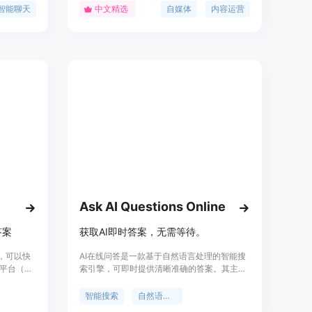
够处理复
剪、账号共享、私信自动通知等功能，旨在提
智能聊天
中文精选
自媒体
内容运营
列表、优
升内容分发效率，增强运营效果，是自媒体运
营的高效助手。
Ask AI Questions Online
答案
获取AI即时答案，无需等待。
具，可以快
AI在线问答是一款基于自然语言处理的智能搜
平台（如
索引擎，可即时提供清晰准确的答案。其主要
e）直接集成，
优点包括快速获得信息、支持多语言、保护用
I的AI模
户隐私等。
智能搜索
自然语言处理
，使用得