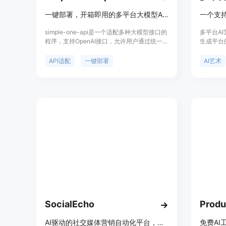
一键部署，开箱即用的多平台大模型API适配器。
simple-one-api是一个适配多种大模型接口的
多平台A
程序，支持OpenAI接口，允许用户通过统一的
生成平台的
API格式调用不同的大模型服务，简化了不同
DALL-
平台接口差异带来的复杂性。它支持包括千帆
的艺术创
API适配
一键部署
AI艺术
大模型平台、讯飞星火大模型、腾讯混元大模
许用户选
型等在内的多个平台，并且提供了一键部署和
率，输入
开箱即用的便利性。
主要优点
不仅适用
用户进行
体价格和
SocialEcho
AI驱动的社交媒体营销自动化平台，多平台管理，提效增长