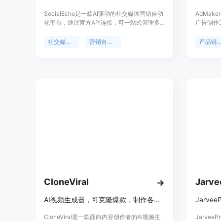
SocialEcho是一款AI驱动的社交媒体营销自动
AdMak
化平台，通过官方API连接，可一站式管理多
广告制作
平台社交媒体营销事务。其重要性在于帮助用
本快速转
户节省时间、提高响应速度、获取更好的洞
它极大地
社交媒体管理
营销自动化
产品链接转
察。主要优点包括节省时间、提升响应速度、
制作门槛
提供清晰的洞察等。产品背景方面，它符合国
行业对高
际安全和隐私标准，拥有多项安全认证。价格
价格方面
方面，提供免费试用，有基础计划和团队计
比。定位
划，团队计划年付可享20%折扣，基础计划适
速、便捷
合创作者和小企业，团队计划适合团队和机
主要优点
构。
本生成、
内制作出
告营销活
CloneViral
Jarve
AI视频生成器，可克隆爆款，制作各平台内容，适配全平台
CloneViral是一款面向内容创作者的AI视频生
Jarve