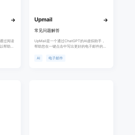
页面仅显示相关的常见问题，例如在结账页面显示账单问题，在
Upmail
如WordPress、Shopify、Wix等），即可在数分钟内
常见问题解答
到的内容，有助于创建新的常见问题，减少重复工单。
件，通过阅读
UpMail是一个通过ChatGPT的AI虚拟助手，
以帮助你
帮助您在一键点击中写出更好的电子邮件的助
i适用于
手。它根据您的意图生成电子邮件回复，添加
rt Free Trial”开始免费试用。
您首选的回复类型。您可以一键生成真实、专
AI
电子邮件
业的回复，生成上下文敏感的回复，并在任何
版或专业版。
语言中生成完整、个性化的电子邮件。通过简
hopify、Wix等）中粘贴提供的代码片段，完成插件安装。
单地写下您的意图，UpMail将为您撰写完整的
数据库，可通过上传电子表格批量导入FAQ详情。
电子邮件。定价和其他信息请访问官方网站。
调整颜色、字体、间距，设置上下文特定小部件等。
容差距，创建新的常见问题以优化服务。