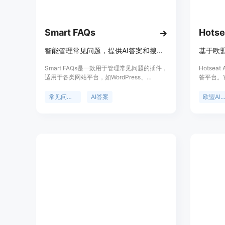
Smart FAQs
Hotse
智能管理常见问题，提供AI答案和搜索，适配多平台
基于欧盟
Smart FAQs是一款用于管理常见问题的插件，
Hotse
适用于各类网站平台，如WordPress、
答平台。
Shopify、Wix等。它借助AI技术，能精准理解
包括226
问题含义并给出答案，可有效减少重复工单。
的修正案
常见问题管理
AI答案
欧盟AI法
其重要性在于提高客户服务效率，节省人力成
答，使用
本。产品有免费试用，提供多种付费套餐，包
请注意，
括基础版、高级版和专业版，能满足不同规模
的法律研
团队的需求。基础版免费，适合小型团队初步
这里的答
搭建常见问题解答系统；高级版和专业版收
费，功能更加丰富，价格分别为每月29美元和
60美元，具有更多高级功能和支持。