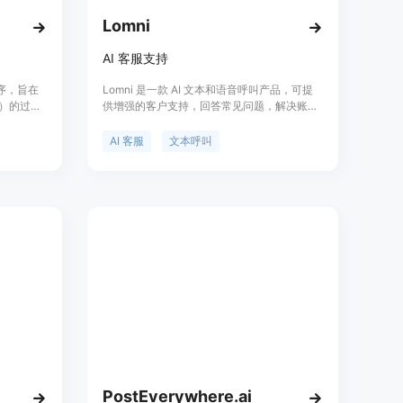
Lomni
AI 客服支持
程序，旨在
Lomni 是一款 AI 文本和语音呼叫产品，可提
）的过
供增强的客户支持，回答常见问题，解决账户
站URL来
查询，给来电者发送短信，并连接到任何 API
利用先进的
或 Webhook。支持多种语言。
AI 客服
文本呼叫
别常见问
Q。用户可
行审查和自
的网站，包
，并可满
PostEverywhere.ai