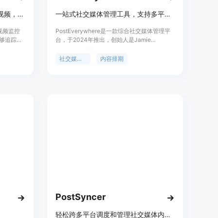
Monetize.ai可追踪分析多平台视频，助力升级视频策略
一站式社交媒体管理工具，支持多平台内容规划、排期与发布
体视频监控
PostEverywhere是一款综合社交媒体管理平
够追踪
台，于2024年推出，创始人是Jamie
 Shorts
Partridge。该平台可帮助企业、创作者和机构
于社交媒
在所有主流社交网络上安排、发布和分析内
社交媒体管理
内容排期
业急需一
容。它提供7天免费试用，之后的价格为0美元
数据。其
（截至2025年12月31日）。其主要优点包括
每月79美
节省时间，通过统一的仪表盘管理所有社交媒
企业等群
体内容；智能规划，提供可视化的内容日历和
管理的需
AI内容生成建议；跨平台发布，支持多个主流
频表现和
社交平台。
PostSyncer
轻松跨多平台调度和管理社交媒体内容，功能强大且价格实惠