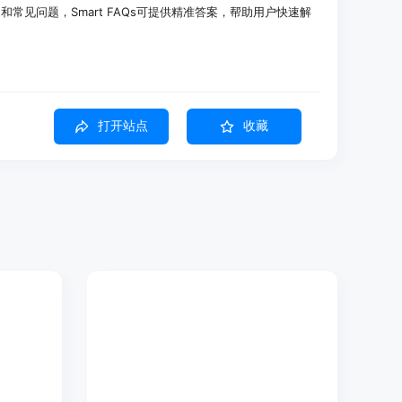
常见问题，Smart FAQs可提供精准答案，帮助用户快速解
客户关于国际运输和退货政策的咨询得到快速解答，重复工单减少了
打开站点
收藏
的效率提高，停留时间延长了20%。
，用户满意度提升了15%，问题解决速度加快。
件和AI聊天机器人，它不仅能识别关键词，还能理解问题背后的
速解决客户疑问，减少重复工单。
用确切关键词，该搜索功能也能理解其真实需求，从内容中找出
或简短要点转化为清晰的FAQ条目，让用户专注于完善答案，而
FAQ数据库中提取答案，为用户提供清晰的单一答复，而非展
体和间距，使小部件看起来像是网站的内置部分，而非第三方插