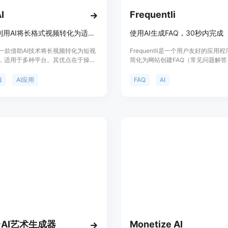
I
Frequentli
WUI.AI利用AI将长格式视频转化为适合多平台的短视频
使用AI生成FAQ，30秒内完成
I是一款借助AI技术将长视频转化为短视
Frequentli是一个用户友好的应用
，适用于多种平台。其优点在于操作
简化为网站创建FAQ（常见问题解答
省时间、打破语言障碍。背景是满足
程。用户可以通过上传文档或粘贴网
者、营销人员等对高效视频制作的需
轻松生成全面的FAQ。Frequentli
辑
AI应用
FAQ
AI
为免费。定位是帮助用户快速产出适
算法分析提供的文档或网站内容，识
的优质短视频。
题并提取相关信息以生成准确的FA
以根据自己的喜好对生成的FAQ进
定义。Frequentli适用于各种类型
括企业网站、电子商务平台、博客等
足不同行业和用途的需求。
AI艺术生成器
Monetize AI