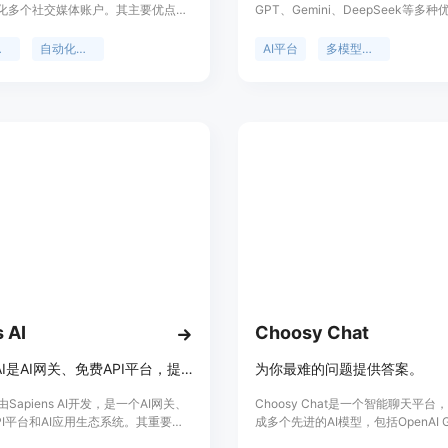
化多个社交媒体账户。其主要优点在
GPT、Gemini、DeepSeek等多
平台、自定义机器人解决方案、自动
模型汇聚在一起。用户只需购买一份
以及即将推出的WhatsApp和
能使用多种不同的AI引擎，避免在
管理
自动化工具
AI平台
多模型整合
rd自动化功能。
切换，节省时间和金钱。其价格方面
19.99美元的Lorka Pro月度订阅
定位为帮助用户提高工作效率，无论
研究、数据分析还是技术开发等任务
过使用不同的AI模型来获得更准确
果。
 AI
Choosy Chat
Agnes AI是AI网关、免费API平台，提供多模态AI模型与应用。
为你最难的问题提供答案。
AI由Sapiens AI开发，是一个AI网关、
Choosy Chat是一个智能聊天平台
API平台和AI应用生态系统。其重要性
成多个先进的AI模型，包括OpenAI G
发者和用户提供了一个统一的平台，
Google Gemini Pro 1.5和Anthropic