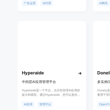
它解决了传统广告运营中需要在多个平台间切
可轻松接
广告运营
AI代理
AI网关
换、手动操作效率低的问题。主要优点包括：
提供免费
能将CPA降低达40%，通过AI代理实现快速从
像、视频
活动简报投入到实际运营，无需使用电子表格
品定位是
和频繁切换标签页，拥有统一的界面管理20个
发者和企
广告平台，支持实时协作，自动生成综合性能
阅，也有
报告和战略建议等。产品背景是为了满足当今
B2B团队对于更智能、高效的广告运营需求而
开发。提供14天免费试用，可随时取消，适合
广告机构、初创企业和营销团队使用。
Hyperaide
Donel
中间层AI应用管理平台
Hyperaide是一个平台，允许您管理AI应用的
Donel
提示和模型。通过Hyperaide，您可以更好地
要用于管理
了解用户的反馈，而不仅仅是积极或消极的情
许用户从
感。我们提供了简洁易用的API，让您只需几
客户的A
AI应用
管理平台
Op
行代码即可开始使用。我们还提供了使用分
统一计费