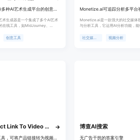
一个支持多种AI艺术生成平台的创意工具，让艺术创作更简单。
I艺术生成器是一个集成了多个AI艺术
Monetize.ai是一款强大的社交媒
在线工具，如MidJourney、
与分析工具，它运用AI分析功能，能
E 3、Leonardo等，为用户提供了丰富
TikTok、Instagram Reels和YouTube
作选项。它通过简单的操作流程，允
等平台上的长短视频。该产品背景源
创意工具
社交媒体监控
视频分析
择不同的AI平台和模型，设置分辨
体视频市场的蓬勃发展，创作者和企
提示语，并生成艺术作品。该产品的
款综合工具来管理和分析多平台视频
在于其便捷性、创意性和多样性，它
价格分为基础版每月29美元，专业版
于专业设计师寻找灵感，也适合普通
元等不同套餐。定位为满足创作者、
个性化艺术创作。目前，该产品的具
体对社交媒体视频数据监控、分析和
定位信息未在页面上提供。
求，帮助用户优化视频策略，提升视
商业价值。
Product Link To Video Maker
博查AI搜索
免费AI工具，可将产品链接转为视频，快速制作社交适配广告
无广告干扰的答案引擎