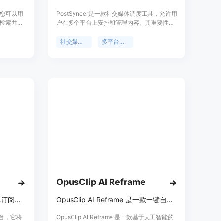
您可以用
PostSyncer是一款社交媒体调度工具，允许用
检索并生
户在多个平台上安排和管理内容。其重要性在
AI搜
于帮助用户节省时间、提高发布效率，保持内
等。博查
容发布的一致性。主要优点包括支持多平台发
社交媒体调度
多平台管理
案。目
布、可创建AI视频和图像、价格实惠（每月仅
7美元）、拥有内置分析仪表盘等。该产品由
tibo maker团队开发，受到众多用户的好评。
OpusClip AI Reframe
整合多AI模型的一体化平台，单订阅解锁多模型，快速灵活
OpusClip AI Reframe 是一款一键自动调整视频尺寸的工具，适用于各种社交媒体平台。
平台，它将
OpusClip AI Reframe 是一款基于人工智能的