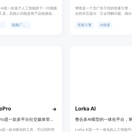
er AI是一款基于人工智能的下一代视频
博查是一个无广告干扰的答案引擎，
工具，其核心功能是将产品链接或脚
自然语言提问，它会理解问题、细分
化为视频广告。该工具的重要性在于
成准确的答案。博查的功能包括多模型
简化了视频广告的制作流程，降低了
索、答案快如闪电、字节云雀大模型
视频
视频广告制作
答案引擎
AI搜索
和成本。产品背景是为满足电商及各
定位于提供快速、准确的答案解决方
效、低成本广告制作的需求而设计。
前，博查为所有用户提供免费使用。
，每个视频仅需2美元，极具性价
清晰，面向各类企业和个人，提供快
、多平台适配的视频广告制作服务。
包括快速生成、多平台适配、自动脚
丰富模板库等，能帮助用户在短时间
高质量的广告视频，适用于大规模广
动。
ePro
Lorka AI
JarveePro是一款多平台社交媒体管理和自动化工具，支持Instagram、Facebook、YouTube等平台。
ePro是一款AI驱动的工具，可以同时管
Lorka AI是一个一体化的人工智能