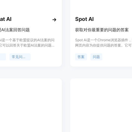
件，保持品牌一致性。
上下文特定小部件：利用标签在特定
产品页面显示技术规格。
at AI
Spot AI
通用设置：只需将一段代码粘贴到任何平台（
上线使用。
AI法案回答问题
获取对你最重要的问题的答案
识别内容差距：明确客户搜索但未找
at AI是一个基于欧盟提议的AI法案的问
Spot Ai是一个Chrome浏览器插
它可以回答关于欧盟AI法案的问题，
使用教程：
网页内容为你提供问题的答案。它可
页的法案内容和2023年6月14日提出
轻松地进行研究和获取信息。Spot A
1. 访问Smart FAQs官方网站，点击“Sta
。该平台提供协作式的常见问题解
Chrome、Brave和Arc浏览器。
案
常见问题解答
答案
问题
AI根据法案全文和修正案生成答案。
2. 选择适合的套餐，如基础版、高级
该平台不提供法律咨询，仅作为强大
3. 在网站平台（如WordPress、S
究工具。如果您需要法律建议，请将
4. 使用易于操作的仪表盘创建FAQ
案作为与律师对话的起点。
5. 根据需求对插件进行定制，包括
6. 持续监测客户搜索内容，识别内