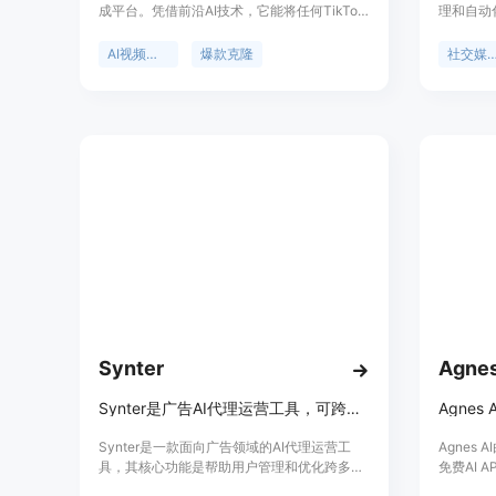
成平台。凭借前沿AI技术，它能将任何TikTok
理和自动
视频进行克隆，也可生成热门的YouTube内
于支持多
容。其重要性在于为创作者提供一站式解决方
化任务执行
AI视频生成
爆款克隆
社交媒体
案，节省时间与精力，提升内容创作效率与质
Disco
量。主要优点包括功能丰富多样、操作简便、
内容适配全平台等。产品背景是满足创作者对
高效、高质量内容创作的需求。价格方案页面
可查看具体价格，定位为专业的内容创作辅助
平台。
Synter
Agnes
Synter是广告AI代理运营工具，可跨平台管理优化广告活动。
Synter是一款面向广告领域的AI代理运营工
Agnes 
具，其核心功能是帮助用户管理和优化跨多个
免费AI 
主流平台的广告活动。该产品的重要性在于，
在于为开