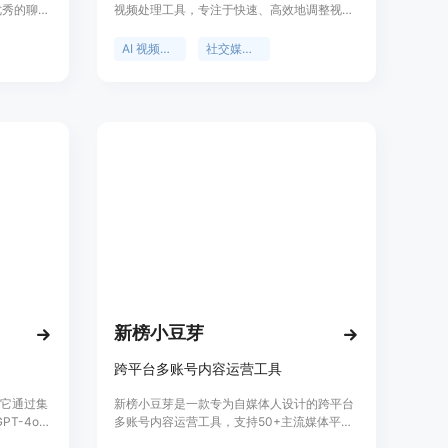
种优秀的聊天
视频处理工具，专注于快速、高效地调整视频
订阅，就
尺寸以适配不同社交媒体平台的需求。其核心
不同应用间
功能是通过智能算法自动检测视频内容类型，
AI 视频处理
社交媒体优化
，有每月
并根据内容动态调整画面布局，确保视频在不
计划。该平台
同尺寸下都能保持最佳视觉效果。该工具的主
是写作、
要优点包括操作简单、支持多种视频来源和语
，都能通
言，以及强大的自定义功能。OpusClip 旨在
、高效的结
帮助视频创作者和营销人员节省时间，提升内
容分发效率，并通过优化视频格式来提高观众
的观看体验。
新榜小豆芽
跨平台多账号内容运营工具
，它通过集
新榜小豆芽是一款专为自媒体人设计的跨平台
PT-4o、
多账号内容运营工具，支持50+主流媒体平台
 Claude
的多账号一键管理，具备一键发布、智能混