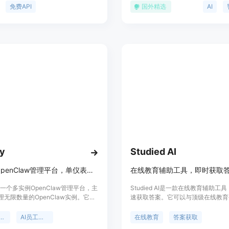
入各类AI模型和服务。主要优点包括
3，为用户提供最准确的答案。它能
免费API
国外精选
AI
API、支持全栈多模态AI（文本、图
杂的查询，包括最新知识、产品规格
）、模型性能在行业内领先等。该产
化代码以及解决逻辑难题等。
让世界级AI易于获取和使用，面向开
业客户。价格方面，提供免费API订
面向开发者的Token套餐。
y
Studied AI
多实例OpenClaw管理平台，单仪表板管理，有访问控制、统一计费和折扣。
在线教育辅助工具，即时获取
y是一个多实例OpenClaw管理平台，主
Studied AI是一款在线教育辅助工
无限数量的OpenClaw实例。它允
速获取答案。它可以与顶级在线教育
一个仪表板部署和管理个人、企业和
Canvas、Blackboard和Moodl
I员工实例，具有按实例的访问控制、
利用AI技术回答任何问题。Studied A
enClaw管理
AI员工管理
在线教育
答案获取
和批量折扣等优势。该平台的重要性
型会随着每个问题的回答而不断提高