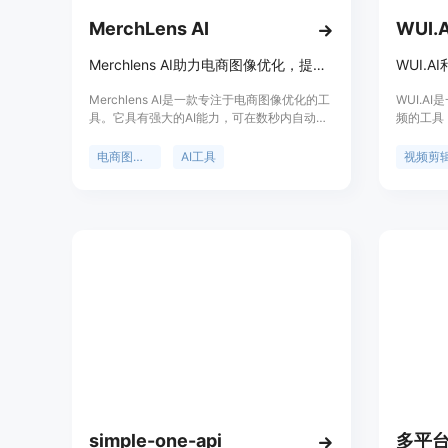
MerchLens AI
WUI.A
Merchlens AI助力电商图像优化，提升商品AI合规性，多平台适配
Merchlens AI是一款专注于电商图像优化的工
WUI.A
具。它具有强大的AI能力，可在数秒内自动完
频的工具
成背景移除和平台合规性检查，通过企业级AI
简便、节
分析降低商品被拒率。其核心优势在于跨平台
内容创作
电商图像优化
AI工具
视频剪
视觉适配，能深度理解全球各大主流电商平台
求，价格
的视觉合规与算法推荐偏好，满足不同平台的
合各平台
需求。产品背景是为了解决电商商家在商品图
片处理上的难题，提高工作效率和商品展示效
果。目前新用户有免费算力体验，具体付费模
式未详细提及，定位是服务全球跨境电商商
家。
simple-one-api
多平台