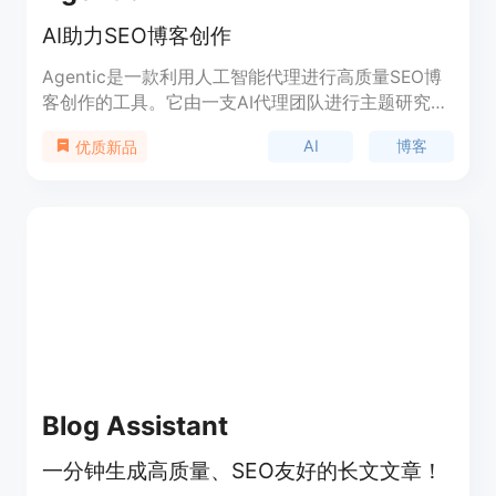
AI助力SEO博客创作
Agentic是一款利用人工智能代理进行高质量SEO博
客创作的工具。它由一支AI代理团队进行主题研究，
整理信息并撰写高质量的博客。同时，它提供AI辅助
AI
博客
优质新品
写作，帮助加速写作进程；完备的文本编辑功能，类
似于Notion，使得编辑更加简便；提供改善SEO的功
能，增加网站流量，从而提高利润。此外，Agentic
还能生成博客图片。用户只需输入博客主题，点击生
成，AI代理团队即可在线查找相关信息，整理并撰写
高质量的博客文章。
Blog Assistant
一分钟生成高质量、SEO友好的长文文章！