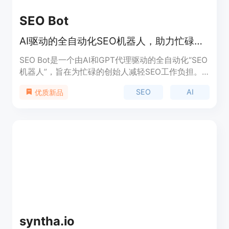
SEO Bot
AI驱动的全自动化SEO机器人，助力忙碌的创始人提升网站流量。
SEO Bot是一个由AI和GPT代理驱动的全自动化“SEO
机器人”，旨在为忙碌的创始人减轻SEO工作负担。
它通过AI代理完成关键词研究、内容创作、内部链接
SEO
AI
优质新品
建设等工作，使创始人能够专注于产品开发。SEO
Bot支持50种语言，并能与多种流行的CMS系统自动
同步，如WordPress、Webflow等。产品背景信息显
示，SEO Bot已经帮助用户实现了60亿次曝光和
1500万次点击，具有显著的市场影响力和用户基
础。价格方面，SEO Bot提供从19美元/月起步的订阅
服务，被认为是市场上投资回报率极高的选择之一。
syntha.io