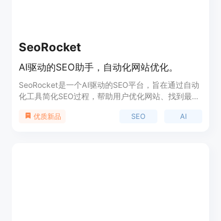
SeoRocket
AI驱动的SEO助手，自动化网站优化。
SeoRocket是一个AI驱动的SEO平台，旨在通过自动
化工具简化SEO过程，帮助用户优化网站、找到最佳
关键词并创建高排名内容。它通过智能关键词研究、
SEO
AI
优质新品
AI内容生成、自动发布和性能跟踪等核心功能，帮助
企业提升在线可见性和搜索引擎排名，从而推动业务
增长。