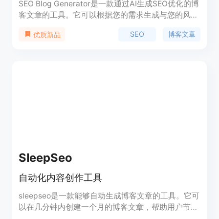
SEO Blog Generator是一款通过AI生成SEO优化的博
客文章的工具。它可以根据您的需求生成与您的风格
和受众匹配的博客文章，并帮助您的博客在搜索引擎
SEO
博客文章
优质新品
上获得更高的排名和更多的有机流量。该工具还提供
了个性化的图片和社交媒体分享功能，以增加博客的
可见性和影响力。
SleepSeo
自动化内容创作工具
sleepseo是一款能够自动生成博客文章的工具。它可
以在几分钟内创建一个月的博客文章，帮助用户节省
大量的时间和工作量。sleepseo提供智能表格功能，