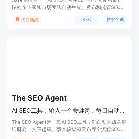
Satellitor是一个AI SEO博客生成工具，它能帮助忙
碌的企业家和市场团队自动生成、发布和托管SEO博
客，从而带来流量和排名。使用Satellitor，您可以自
SEO
博客生成
优质新品
动编写、发布和排名博客文章，并连接到您的
WordPress网站。它提供全自动化的解决方案，确保
您的内容能够被搜索引擎索引。Satellitor不仅能够节
省时间和精力，还能提供一致而高质量的博客内容，
提高排名，吸引潜在客户。
The SEO Agent
AI SEO工具，输入一个关键词，每日自动输出一篇排名博客文章。
The SEO Agent是一款AI SEO工具，能自动完成关键
词研究、文章起草、事实核查和发布等全流程SEO内
容工作。其重要性在于能为企业和创业者节省大量时