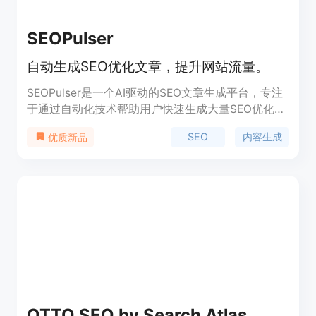
SEOPulser
自动生成SEO优化文章，提升网站流量。
SEOPulser是一个AI驱动的SEO文章生成平台，专注
于通过自动化技术帮助用户快速生成大量SEO优化的
文章。它通过机器学习算法优化文章内容，以提高搜
SEO
内容生成
优质新品
索引擎的可见性和排名。产品提供了全自动化的内容
生成、优化和发布服务，支持与WordPress、
Shopify等平台的无缝集成。SEOPulser还提供了灵
活的定价方案，满足不同规模企业的需求。
OTTO SEO by Search Atlas