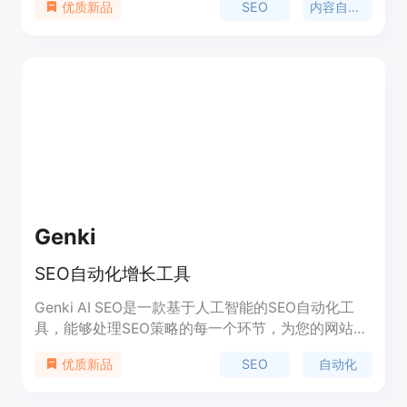
SEO
内容自动化
优质新品
间和精力，提高内容创作和发布的效率。主要优点包
括自动化操作、保证内容质量、适配多种CMS系统
等。产品定位为面向创业者和企业，帮助他们提升网
站的SEO效果。价格方面，提供免费试用，具体付费
信息需查看定价页面。
Genki
SEO自动化增长工具
Genki AI SEO是一款基于人工智能的SEO自动化工
具，能够处理SEO策略的每一个环节，为您的网站带
来最大化的优化效果。它通过优化关键词、改善网站
SEO
自动化
优质新品
结构和创建优质内容来提高网站在搜索引擎中的可见
性，增加有机流量和提升排名。Genki AI SEO还提供