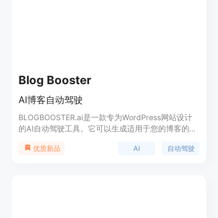
Blog Booster
AI博客自动驾驶
BLOGBOOSTER.ai是一款专为WordPress网站设计
的AI自动驾驶工具。它可以生成适用于您的博客的主
题，并每月自动写作和发布文章。通过定期添加内
AI
自动驾驶
优质新品
容，提升您的网站的SEO效果，吸引更多的流量和销
售。价格灵活，可根据每月所需的文章数量选择计
划。