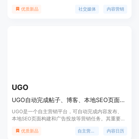
人入胜的社交媒体和博客文章。它是最佳的领英、
社交媒体
内容营销
优质新品
Facebook、Instagram帖子生成器,还有AI博客生成
器和调度器。具有50%第一年的折扣优惠码。
UGO
UGO自动完成帖子、博客、本地SEO页面和广告，每月99美元起
UGO是一个自主营销平台，可自动完成内容发布、
本地SEO页面构建和广告投放等营销任务。其重要性
在于为企业节省时间和人力成本，让营销工作更高
自主营销团队
内容日历
优质新品
效。主要优点包括自动化操作、基于品牌生成真实内