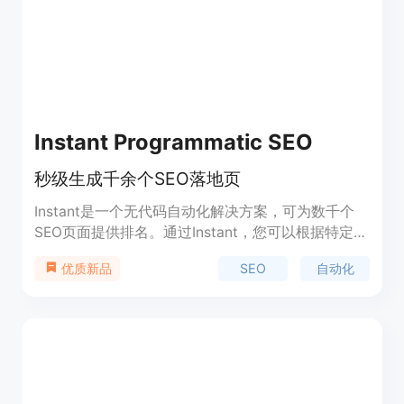
SEO、内容生成、自动化工具。
Instant Programmatic SEO
秒级生成千余个SEO落地页
Instant是一个无代码自动化解决方案，可为数千个
SEO页面提供排名。通过Instant，您可以根据特定关
键词生成数千个SEO落地页，并为您的网站带来更多
SEO
自动化
优质新品
流量。Instant的主要功能包括根据关键词生成落地
页、提升流量、节省时间和提高SEO效果。定价为每
页每月0.99美元，需支付3000美元的设置费用。