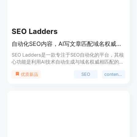
SEO Ladders
自动化SEO内容，AI写文章匹配域名权威，发布到CMS并追踪排名
SEO Ladders是一款专注于SEO自动化的平台，其核
心功能是利用AI技术自动生成与域名权威相匹配的
SEO博客文章，以帮助企业自动提升自然流量。该平
SEO
content automation
优质新品
台的重要性在于它能够解决企业在SEO内容创作和推
广方面的难题，节省时间和人力成本。主要优点包括
自动化内容生成、精准关键词研究、多语言支持、自
动发布等。产品背景是随着互联网竞争日益激烈，企
业需要更高效的SEO工具来提升网站排名和流量。价
格方面，提供免费试用，无需信用卡，之后的付费模
式未详细提及。平台定位明确，旨在为各类企业提供
一站式的SEO解决方案，帮助其在搜索引擎上获得更
好的排名和更多的流量。