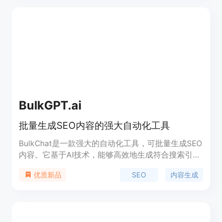
GetBotz 将全面负责您的博客管理，包括关键词挖
掘、文章创作、内容优化、提交给 Google 等工作。
BulkGPT.ai
批量生成SEO内容的强大自动化工具
BulkChat是一款强大的自动化工具，可批量生成SEO
内容。它基于AI技术，能够高效地生成符合搜索引擎
优化要求的文章。它提供了批量处理功能，每次最多
SEO
内容生成
优质新品
可处理5000个GPT4请求。BulkChat的优势包括高
效快速、自动化生成、提升SEO效果等。定价方面，
详情请查看官方网站。BulkChat适用于各种场景，包
括内容创作、SEO优化、网站建设等。产品标签包括