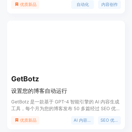
自动化
内容创作
优质新品
可以让用户在短时间内查看和导入文章。试用免费版
吧！
GetBotz
设置您的博客自动运行
GetBotz 是一款基于 GPT-4 智能引擎的 AI 内容生成
工具，每个月为您的博客发布 50 多篇经过 SEO 优化
的文章，完全自动化运作。它可以与 WordPress、
AI 内容生成
SEO 优化
优质新品
Shopify、Ghost、Webflow 等平台集成。通过提供
基本业务信息、选择目标受众并连接您的博客，