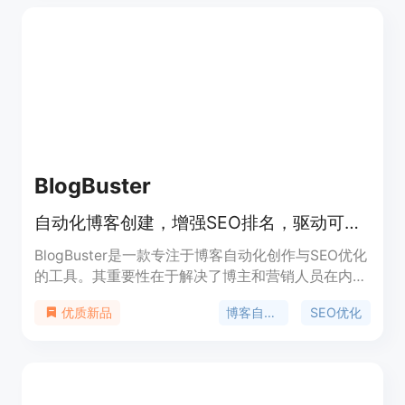
定制化的SEO策略、定期SEO报告和支持多种网站构
建平台的无缝集成。
BlogBuster
自动化博客创建，增强SEO排名，驱动可持续有机流量，一键发布高质量博客。
BlogBuster是一款专注于博客自动化创作与SEO优化
的工具。其重要性在于解决了博主和营销人员在内容
创作、SEO优化和流量获取方面的难题。主要优点包
博客自动化
SEO优化
优质新品
括自动化操作节省时间、AI生成高质量且符合人类阅
读习惯的内容、个性化定制适应不同品牌风格、提供
丰富的模板和SEO最佳实践等。产品背景是针对市场
上博客创作难、SEO优化复杂的痛点而开发。价格方
面，有不同的套餐可供选择，如每月18.9美元的入门