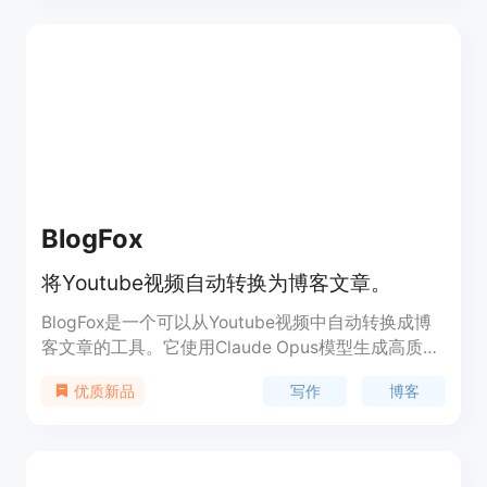
个不同尺寸的图片，并可以根据需要对模板数值进行
个别修改。此外，Switchboard Canvas还支持文本
的实时翻译，支持超过70种语言。试用期为14天，
无需信用卡，所有功能均可使用。
BlogFox
将Youtube视频自动转换为博客文章。
BlogFox是一个可以从Youtube视频中自动转换成博
客文章的工具。它使用Claude Opus模型生成高质量
的博客文章，具有与人类写作无法区分的真实性和高
写作
博客
优质新品
度参与度。它还提供了自动生成内部和外部链接、生
成高质量的博客图片、编辑文本等功能。通过与
Youtube频道连接，可以将Youtube视频嵌入到最终
博客中。