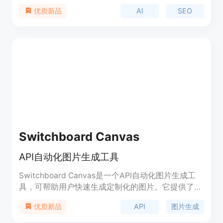
博客文章经过专业的关键词研究，针对性地生成与您
AI
SEO
优质新品
的业务相关的内容，以吸引更多有机流量。使用
Cyborg Content，您可以节省大量的时间和金钱，
同时实现更快速、更可扩展的博客内容创作。
Switchboard Canvas
API自动化图片生成工具
Switchboard Canvas是一个API自动化图片生成工
具，可帮助用户快速生成定制化的图片。它提供了直
观易用的模板设计工具，用户可以根据自己的需求设
API
图片生成
优质新品
计和预览模板，并导入自定义图片和字体。使用
Switchboard Canvas的API，用户可以一次性创建多