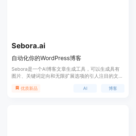
计划和每月49.9美元的增长计划，且有免费试用机
会。定位是为企业和营销人员提供一站式的博客创作
和SEO解决方案，帮助他们提升网站流量和业务增
长。
Sebora.ai
自动化你的WordPress博客
Sebora是一个AI博客文章生成工具，可以生成具有
图片、关键词定向和无限扩展选项的引人注目的文
章。轻松集成WordPress，安排发布，提高Google
AI
博客
优质新品
搜索排名。