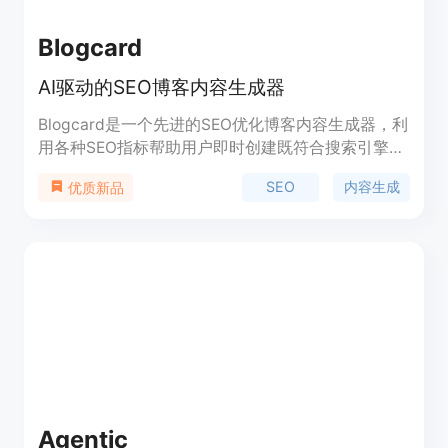
Blogcard
AI驱动的SEO博客内容生成器
Blogcard是一个先进的SEO优化博客内容生成器，利
用各种SEO指标帮助用户即时创建既符合搜索引擎优
化又适合读者阅读的多篇博客文章。通过一键操作，
SEO
内容生成
优质新品
Blogcard能够生成高质量内容，平衡SEO需求与吸引
人的、易于阅读的文本，简化了创建有效博客内容的
过程，以提高在线可见性和用户参与度。
Agentic