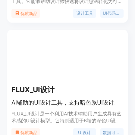
工具。它能够帮助设计师快速将设计想法转化为可运
行的前端代码，提高工作效率。Sketch2App具有简
设计工具
UI代码生成
优质新品
单易用的界面，可以生成适用于各种前端框架的代
码。它可以将用户的手绘草图自动转换为HTML、
CSS和JavaScript代码，并支持自定义样式和布局。
Sketch2App适用于设计师、开发者和产品经理，可
以用于快速原型设计、代码生成和前端开发。
FLUX_UI设计
AI辅助的UI设计工具，支持暗色系UI设计。
FLUX_UI设计是一个利用AI技术辅助用户生成具有艺
术感的UI设计模型。它特别适用于B端的深色UI设
计，支持发光效果，能够生成具有专业感和技术感的
UI设计
数据可视化
优质新品
电商管理界面。该模型通过数据可视化和商业洞察，