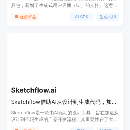
具包，新增了生成式用户界面（UI）的支持。这意味
着开发者可以利用AI SDK 3.0快速创建和迭代用户界
AI SDK
生成式UI
优质新品
面设计，提高开发效率。AI SDK 3.0结合了先进的机
器学习技术和用户反馈，能够自动生成适应不同场景
的UI元素和布局。
Sketchflow.ai
Sketchflow借助AI从设计到生成代码，加速产品开发，几分钟上线产品。
Sketchflow是一款由AI驱动的设计工具，旨在加速从
设计到代码生成的产品开发流程。其重要性在于大大
缩短了产品从概念到上线的时间，提高了开发效率。