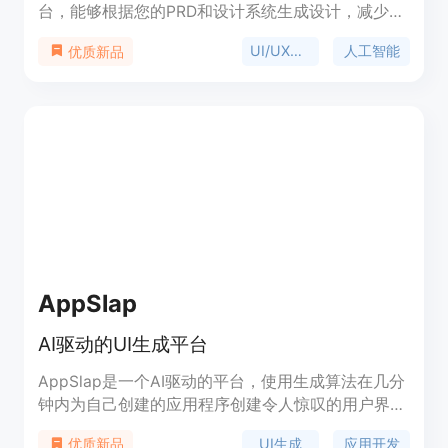
台，能够根据您的PRD和设计系统生成设计，减少繁
琐的工作，让您专注于创造性和用户需求的解决。它
UI/UX设计
人工智能
优质新品
可以与Figma协同工作，提供AI生成的设计、文案和
代码，支持React和React Native框架。
AppSlap
AI驱动的UI生成平台
AppSlap是一个AI驱动的平台，使用生成算法在几分
钟内为自己创建的应用程序创建令人惊叹的用户界
面。体验快速、可定制的应用开发，与朋友和同事分
UI生成
应用开发
优质新品