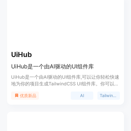
UiHub
UiHub是一个由AI驱动的UI组件库
UiHub是一个由AI驱动的UI组件库,可以让你轻松快速
地为你的项目生成TailwindCSS UI组件库。你可以让
AI代劳生成组件,也可以自己收集编辑组件。它可以增
AI
TailwindCSS
优质新品
强设计师和前端开发者之间的协作,让UI工作流更加
顺畅高效。