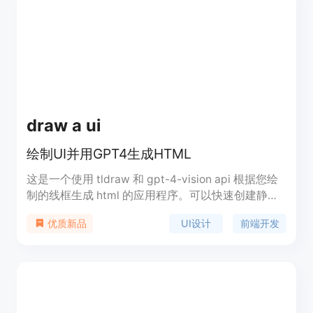
前端框架；自动生成响应式布局，适配各类设备；代
码结构清晰，可直接用于生产环境，减少重构时间。
产品背景是为满足设计师和开发者对高效UI开发的需
求而设计。价格方面，有多种订阅计划可供选择，包
括每月12美元的入门套餐、每月29美元的专业套餐以
及按需使用的套餐。定位是帮助设计师和开发者更轻
松地将UI概念转化为代码，提升工作效率和代码质
量。
draw a ui
绘制UI并用GPT4生成HTML
这是一个使用 tldraw 和 gpt-4-vision api 根据您绘
制的线框生成 html 的应用程序。可以快速创建静态
网页的原型，并自动生成对应的HTML代码，提高前
UI设计
前端开发
优质新品
端开发效率。该工具简单易用，适合前端开发人员和
UI设计师使用。定位于提升界面设计和开发效率，降
低工作量。其工作原理是，只需获取当前画布
SVG，将其转换为 PNG，并将该 png 发送到 gpt-4-
vision，并附有指令以返回带有 tailwind 的单个 html
文件。