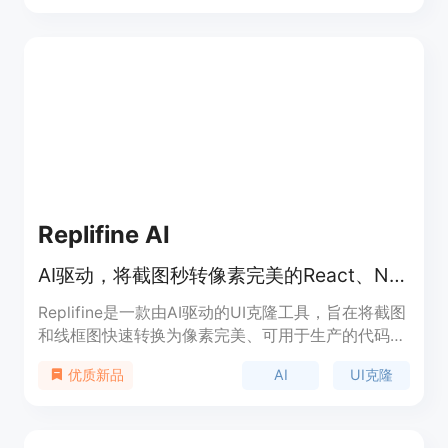
对于前端开发者来说是一个高效的辅助工具，能够节
省大量的时间和精力，特别是在需要快速搭建原型或
进行界面克隆时。目前，Same以免费的形式提供服
务，主要面向开发者和设计人员。
Replifine AI
AI驱动，将截图秒转像素完美的React、Next.js和Vue代码，4倍提速。
Replifine是一款由AI驱动的UI克隆工具，旨在将截图
和线框图快速转换为像素完美、可用于生产的代码。
其重要性在于显著提升开发效率，让开发者能够更专
AI
UI克隆
优质新品
注于核心逻辑。产品的主要优点包括：支持多模式并
发处理，可同时运行多达4个AI模型，快速生成多种
UI变体；输出严格的TypeScript代码，支持所有主流