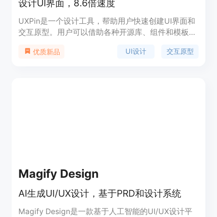
设计UI界面，8.6倍速度
UXPin是一个设计工具，帮助用户快速创建UI界面和
交互原型。用户可以借助各种开源库、组件和模板实
现8.6倍速度的产品开发。同时支持自定义主题，生
UI设计
交互原型
优质新品
成干净的前端代码。
Magify Design
AI生成UI/UX设计，基于PRD和设计系统
Magify Design是一款基于人工智能的UI/UX设计平