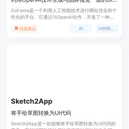
Coframe是一个利用人工智能技术进行网站优化和个
性化的平台。它通过与OpenAI合作，开发了一种模
型，可以生成高质量、视觉上与品牌一致的UI代码。
AI
UI代码生成
优质新品
这种技术的主要优点在于能够加速网站优化过程，使
网站优化变得更快速、更经济，同时允许进行以前不
可能的实验和个性化方法。Coframe的背景信息显
示，它已经与OpenAI合作，在其博客上也有相关介
绍。产品的价格和定位信息在页面上没有明确说明。
Sketch2App
将手绘草图转换为UI代码
Sketch2App是一款能够将手绘草图转换为UI代码的