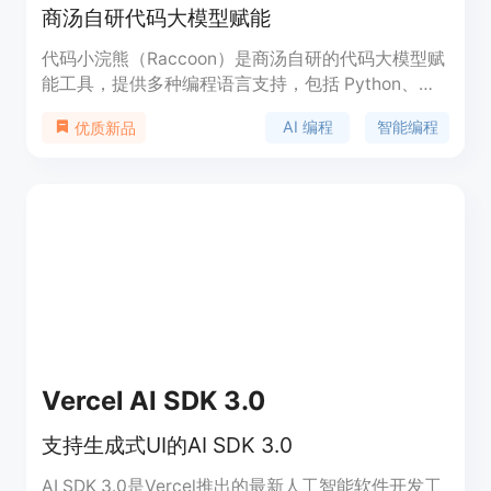
商汤自研代码大模型赋能
代码小浣熊（Raccoon）是商汤自研的代码大模型赋
能工具，提供多种编程语言支持，包括 Python、
C#、C/C++、Java、Go、JavaScript 等。它以 IDE
AI 编程
智能编程
优质新品
插件的形式为用户提供智能编程服务，帮助用户在日
常编程中随时随地开启 AI 编程。代码小浣熊能够快
速定位代码中的问题，提供自动补全、代码纠错、语
法优化等功能，大大提升编程效率。
Vercel AI SDK 3.0
支持生成式UI的AI SDK 3.0
AI SDK 3.0是Vercel推出的最新人工智能软件开发工