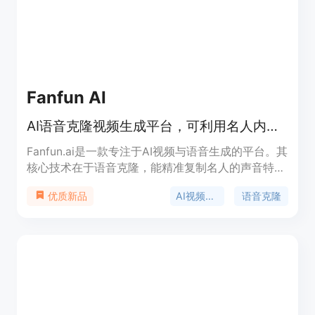
Fanfun AI
AI语音克隆视频生成平台，可利用名人内容制作吸睛视频。
Fanfun.ai是一款专注于AI视频与语音生成的平台。其
核心技术在于语音克隆，能精准复制名人的声音特
征，并将其运用到视频创作中。该产品的重要性在于
AI视频生成
语音克隆
优质新品
为用户提供了一种新颖且高效的视频创作方式，降低
了视频制作的门槛。主要优点包括操作简便、生成速
度快、效果逼真等。产品背景方面，随着AI技术的发
展，人们对于个性化内容的需求日益增长，
Fanfun.ai应运而生，满足了用户利用名人效应创作
独特视频的需求。关于价格，文档未明确提及，推测
可能有免费试用和付费模式，定位为面向广大视频创
作者和内容爱好者的创意工具。