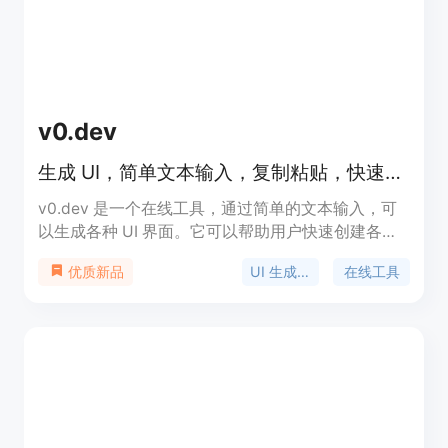
v0.dev
生成 UI，简单文本输入，复制粘贴，快速上线
v0.dev 是一个在线工具，通过简单的文本输入，可
以生成各种 UI 界面。它可以帮助用户快速创建各种
网站、应用和其他界面，无需编写复杂的代码。
UI 生成器
在线工具
优质新品
v0.dev 提供了多种模板，如英雄区块、表格、价格
页面、音乐播放器等，用户只需提供相关的文本描
述，即可生成对应的 UI 代码。v0.dev 的主要优势是
简单易用、快速上线、适用于各种场景。目前处于私
密测试阶段，即将发布。