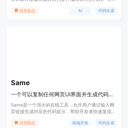
大地提高了开发效率，减少了手动编码的时间和成
AI
代码生成
优质新品
本。该工具适用于设计师和开发者，帮助他们快速将
设计转化为可运行的代码，支持Flutter、Swift、
Kotlin、HTML等多种语言，适用于多种开发场景。
Same
一个可以复制任何网页UI界面并生成代码提示的工具。
Same是一个强大的在线工具，允许用户通过输入网
页链接生成对应的代码提示，帮助开发者快速复现目
标网站的UI界面。它基于先进的网页解析技术，能够
前端开发
代码生成
优质新品
精准提取页面元素并生成可复用的代码片段。该工具