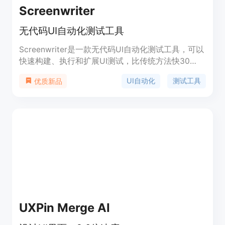
Screenwriter
无代码UI自动化测试工具
Screenwriter是一款无代码UI自动化测试工具，可以
快速构建、执行和扩展UI测试，比传统方法快30
倍，无代码编写，无故障。用户只需用简单的英语描
UI自动化
测试工具
优质新品
述用户流程，Screenwriter将为您完成剩下的工作。
您可以在5分钟内创建第一个测试，并在
Screenwriter应用程序中查看每次测试运行的结果。
Screenwriter能够存储和运行所有测试，无需访问您
的代码库。与其他UI自动化测试工具相比，
Screenwriter的AI能够适应您的应用程序，并只显示
真实的问题。您可以通过在应用程序中查看执行回放
来调试Screenwriter测试。目前支持GitHub Actions
和CircleCI，更多支持即将推出。请加入等待列表，
我们将在准备好为您提供服务时与您联系！
UXPin Merge AI