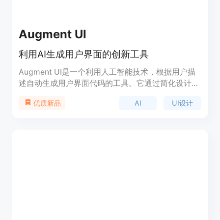
Augment UI
利用AI生成用户界面的创新工具
Augment UI是一个利用人工智能技术，根据用户描
述自动生成用户界面代码的工具。它通过简化设计流
程，提高开发效率，让设计师和开发者能够快速实现
AI
UI设计
优质新品
创意。产品背景信息显示，Augment UI旨在解决传
统UI设计中耗时且重复的工作，通过AI技术，用户只
需描述他们想要的界面，Augment UI就能生成相应
的代码。这不仅节省了时间，还降低了设计和开发的
门槛。目前产品提供免费试用，具体价格信息需进一
步了解。