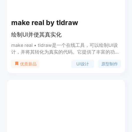
make real by tldraw
绘制UI并使其真实化
make real • tldraw是一个在线工具，可以绘制UI设
计，并将其转化为真实的代码。它提供了丰富的功
能，包括绘制界面、添加交互、调整样式等。用户可
UI设计
原型制作
优质新品
以通过该工具快速创建原型，方便开发和设计人员进
行交流和协作。该工具的优势在于简单易用、功能丰
富、支持多种UI元素和样式，以及自动生成代码的能
力。定价方面，make real • tldraw提供免费和付费
两个版本，付费版本提供更多高级功能和支持。该产
品定位于设计师、开发人员和创意团队。