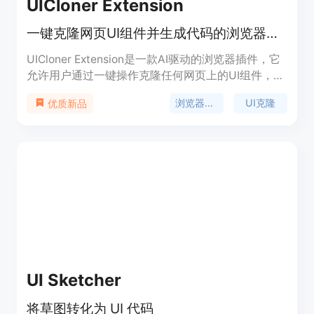
UICloner Extension
一键克隆网页UI组件并生成代码的浏览器插件
UICloner Extension是一款AI驱动的浏览器插件，它
允许用户通过一键操作克隆任何网页上的UI组件，并
自动生成相应的代码实现。这款插件的主要优点包括
浏览器插件
UI克隆
优质新品
一键选取、多格式代码支持、实时预览等。它的重要
性在于能够大幅提高前端开发者的工作效率，尤其是
在UI设计和原型制作阶段。产品背景信息显示，
UICloner Extension支持HTML+Tailwind CSS或
HTML+纯CSS代码的生成，适合需要快速实现UI原
型的开发者使用。插件是免费使用的，定位于提高开
发效率和降低设计到代码的转换难度。
UI Sketcher
将草图转化为 UI 代码