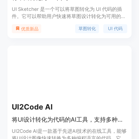
UI Sketcher 是一个可以将草图转化为 UI 代码的插
件。它可以帮助用户快速将草图设计转化为可用的
UI 代码，提高开发效率。该插件支持在 Visual
草图转化
UI 代码
优质新品
Studio Code 中使用，用户可以通过在插件中进行草
图设计并转化为 UI 代码。UI Sketcher 支持下载安
装，并提供详细的使用文档。该插件主要优势在于快
速、高效地将草图转化为 UI 代码，提供了简单易用
的界面和丰富的功能。
UI2Code AI
将UI设计转化为代码的AI工具，支持多种编程语言，快速生成生产级代码。
UI2Code AI是一款基于先进AI技术的在线工具，能够
将UI设计图像快速转换为多种编程语言的代码。它极