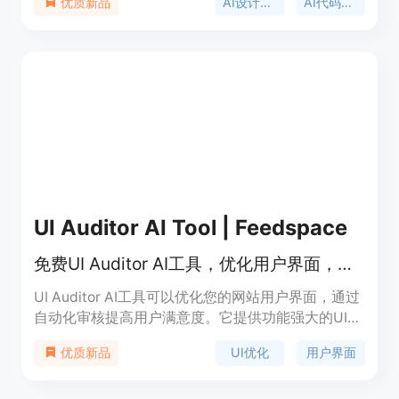
AI设计工具
AI代码生成
优质新品
主要优点包括：能快速生成精美的UI设计、创建交互
式演示、支持多平台代码生成、提供灵活的设计方式
和丰富的模板库。产品背景是为满足快速迭代的产品
开发需求而诞生。价格方面，提供免费使用，付费详
情可在官网查看。定位是为开发者、设计师和创业者
提供一站式的产品设计与开发解决方案。
UI Auditor AI Tool | Feedspace
免费UI Auditor AI工具，优化用户界面，自动化审核
UI Auditor AI工具可以优化您的网站用户界面，通过
自动化审核提高用户满意度。它提供功能强大的UI审
核，帮助您优化设计并提升性能。了解更多关于UI
UI优化
用户界面
优质新品
Auditor的定价和功能，请访问官方网站。