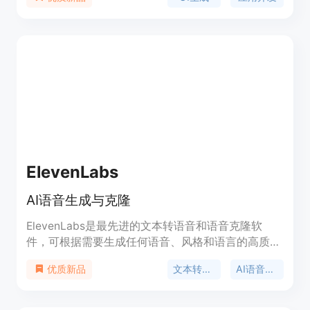
享。
ElevenLabs
AI语音生成与克隆
ElevenLabs是最先进的文本转语音和语音克隆软
件，可根据需要生成任何语音、风格和语言的高质量
音频。无论您是内容创作者还是小说作家，我们的AI
文本转语音
AI语音生成器
优质新品
语音生成器让您设计引人入胜的音频体验。通过我们
的AI语音生成器，让您的内容超越文字。