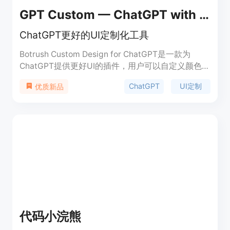
GPT Custom — ChatGPT with better UI
ChatGPT更好的UI定制化工具
Botrush Custom Design for ChatGPT是一款为
ChatGPT提供更好UI的插件，用户可以自定义颜色、
字体、背景等，打造符合个人喜好的ChatGPT UI。
ChatGPT
UI定制
优质新品
功能包括25种暗色和亮色配色方案、25张高质量背
景图、25种Google字体，支持自定义聊天窗口尺
寸、字体大小和透明度等。
代码小浣熊