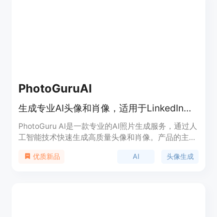
将用户照片用于任何非服务目的。
PhotoGuruAI
生成专业AI头像和肖像，适用于LinkedIn、商务网站和职业品牌。
PhotoGuru AI是一款专业的AI照片生成服务，通过人
工智能技术快速生成高质量头像和肖像。产品的主要
优点包括省时省钱、适用于各种职业需求，价格实
AI
头像生成
优质新品
惠，帮助用户提升职业形象。