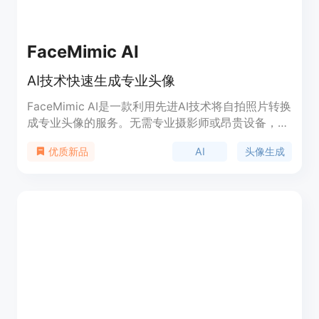
书写的格式【人物+特征+风格】，按照这个格式自
行修改就行获得无限AI创意了。 AI卡通头像生成器是
一款简单易操作的AI绘画工具，无需复杂的prompt
FaceMimic AI
学习也能轻松生成漫画头像，而且是免费使用的，值
得一试！
AI技术快速生成专业头像
FaceMimic AI是一款利用先进AI技术将自拍照片转换
成专业头像的服务。无需专业摄影师或昂贵设备，用
户只需上传自拍，即可在60秒内获得高质量的头
AI
头像生成
优质新品
像，适用于LinkedIn、社交媒体、个人使用等多种场
景。产品背景信息显示，该技术能显著提升个人在职
业网络中的可见度，增加面试机会，适用于职业发
展、商业形象构建、社交分享和约会应用等多个领
域。价格方面，提供免费试用，并根据不同的使用需
求提供不同的套餐。