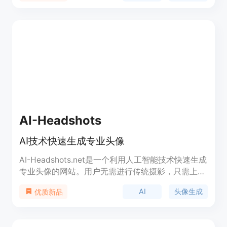
独特性而受到欢迎。产品背景信息显示，该服务由经
验丰富的绘画师提供，包括首席绘画师jissacos和新
秀kiki等，他们擅长捕捉面部表情和个人特色。价格
方面，根据绘画师的不同，提供不同价位的服务，用
户可以根据自己的预算和喜好选择合适的服务。
AI-Headshots
AI技术快速生成专业头像
AI-Headshots.net是一个利用人工智能技术快速生成
专业头像的网站。用户无需进行传统摄影，只需上传
自拍照，AI技术便能在几分钟内生成个性化的头像，
AI
头像生成
优质新品
提供超过120种不同的风格和背景选择。该技术优化
了照明、清晰度和色彩平衡，确保生成的头像具有专
业水准。此外，AI-Headshots.net注重用户隐私，不