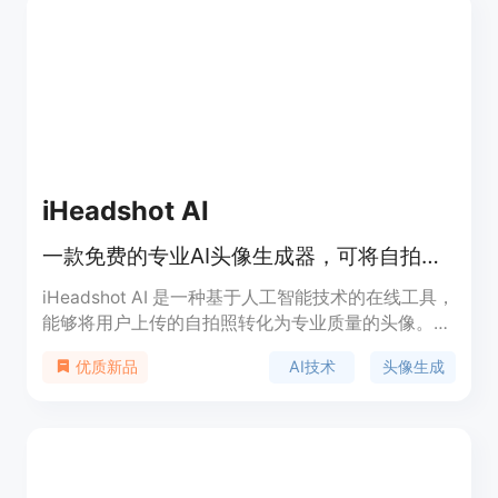
iHeadshot AI
一款免费的专业AI头像生成器，可将自拍照快速转化为高质量的专业头像。
iHeadshot AI 是一种基于人工智能技术的在线工具，
能够将用户上传的自拍照转化为专业质量的头像。该
技术利用先进的AI模型，在短时间内生成与用户本人
AI技术
头像生成
优质新品
高度相似的多种风格头像，适用于LinkedIn、简历、
企业资料等场景。其主要优点包括免费使用、快速生
成、隐私保护严格等。产品定位为现代专业人士，尤
其是那些没有时间和预算进行专业摄影的人群，提供
了一种高效、经济的解决方案。