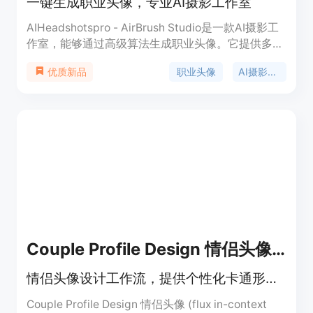
一键生成职业头像，专业AI摄影工作室
AIHeadshotspro - AirBrush Studio是一款AI摄影工
作室，能够通过高级算法生成职业头像。它提供多种
不同风格的头像，包括不同的背景和服装选项。只需
职业头像
AI摄影工作室
优质新品
上传自拍照片，即可在几分钟内生成专业的公司头
像。适用于各种场景，如团队页面、社交媒体和
LinkedIn个人资料、名片、宣传册、电子邮件签名
等。价格实惠，高质量的企业头像！计划价格从
$19.99起。
Couple Profile Design 情侣头像 (flux in-context lora)
情侣头像设计工作流，提供个性化卡通形象创作。
Couple Profile Design 情侣头像 (flux in-context