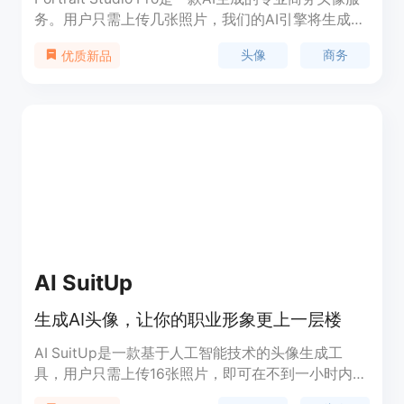
务。用户只需上传几张照片，我们的AI引擎将生成完
美的商务照片，适用于LinkedIn等场景，无需进行实
头像
商务
优质新品
际拍摄。价格实惠，仅需191美元起，支持14天退款
保证。
AI SuitUp
生成AI头像，让你的职业形象更上一层楼
AI SuitUp是一款基于人工智能技术的头像生成工
具，用户只需上传16张照片，即可在不到一小时内获
得100张高质量的头像。该产品具有隐私安全、易于