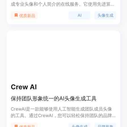
成专业头像和个人简介的在线服务。它使用先进算
法,根据您的照片和兴趣生成个性化的专属头像。通
AI
头像生成
优质新品
过AI的力量,轻松塑造出色的网上形象。
Crew AI
保持团队形象统一的AI头像生成工具
CrewAI是一款能够使用人工智能生成团队成员头像
的工具。通过CrewAI，您可以轻松保持团队的品牌
形象统一，无需找摄影师拍摄照片。CrewAI提供多
头像生成
品牌形象
优质新品