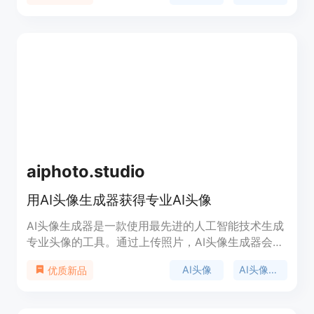
aiphoto.studio
用AI头像生成器获得专业AI头像
AI头像生成器是一款使用最先进的人工智能技术生成
专业头像的工具。通过上传照片，AI头像生成器会根
据不同的光线、背景和姿势生成多个风格独特的头像
AI头像
AI头像生成器
优质新品
供用户选择。我们的技术准确、精细，超越竞争对
手，如果您对我们的作品不满意，我们提供100%退
款保证。