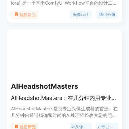
lora) 是一个基于ComfyUI Workflow平台的设计工
具，利用最新的AI技术，允许用户创建个性化的情侣
头像设计
情侣头像
优质新品
头像。该工具通过提供不同的卡通形象和背景，让用
户能够快速生成一对匹配的头像，适用于社交媒体等
平台。产品背景信息显示，该工具由Datou开发，拥
有高人气和广泛的用户基础。
AIHeadshotMasters
AIHeadshotMasters：在几分钟内用专业头像照片改变您的形象。
AIHeadshotMasters是您专业头像生成器的首选。在
几分钟内通过精确和时尚的AI处理轻松改变您的照
片。
ai头像生成器
ai专业头像
优质新品