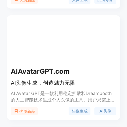
种风格选择，简单易用。目前正在进行Beta测试，定
价灵活，具体优惠请参考官方网站。
AIAvatarGPT.com
AI头像生成，创造魅力无限
AI Avatar GPT是一款利用稳定扩散和Dreambooth
的人工智能技术生成个人头像的工具。用户只需上传
几张照片，AI将学习并生成符合用户选择的各种风格
头像生成
AI头像
优质新品
的头像。这个工具可以帮助用户创造各种各样的头
像，用于各种社交平台、职业头像、约会照片等。AI
Avatar GPT提供多种功能，如生成魅力头像、动物