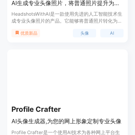
AI生成专业头像照片，将普通照片提升为专业头像照片，轻松打造个人形象。
HeadshotsWithAI是一款使用先进的人工智能技术生
成专业头像照片的产品。它能够将普通照片转化为符
合专业摄影标准的头像照片，包括适用于LinkedIn头
头像
AI
优质新品
像、商务头像和视觉吸引力的考虑因素。使用
HeadshotsWithAI，您可以在家中轻松完成头像照片
拍摄，并以高分辨率下载选择的头像照片，用于网
站、LinkedIn个人资料、名片和其他营销材料。
Profile Crafter
AI头像生成器,为您的网上形象定制专业头像
Profile Crafter是一个使用AI技术为各种网上平台生