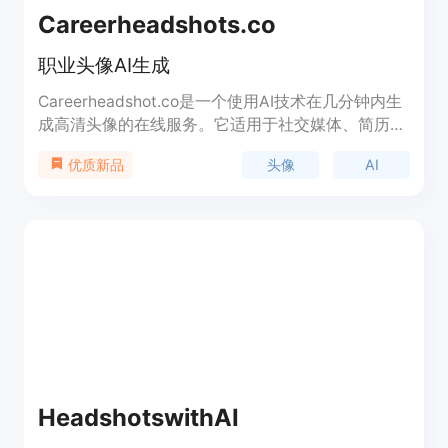
Careerheadshots.co
职业头像AI生成
Careerheadshot.co是一个使用AI技术在几分钟内生
成高清头像的在线服务。它适用于社交媒体、简历和
职业投资组合等场景。用户只需上传4张高质量自拍
头像
AI
优质新品
照片，AI模型将在20分钟内生成惊艳的头像。
Careerheadshot.co提供不同套餐，适合个人用户和
专业人士。
HeadshotswithAI