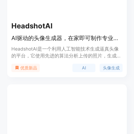
HeadshotAI
AI驱动的头像生成器，在家即可制作专业级头像。
HeadshotAI是一个利用人工智能技术生成逼真头像
的平台，它使用先进的算法分析上传的照片，生成具
有专业摄影效果的头像。这项技术的重要性在于，它
AI
头像生成
优质新品
让个人能够以更低的成本和更便捷的方式，获得高质
量的头像，从而提升个人品牌和职业形象。
HeadshotAI的主要优点包括无与伦比的真实感、轻
松定制、快速生成、价格亲民以及无缝集成。