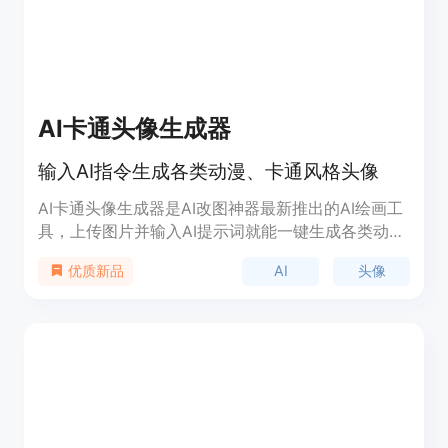
AI卡通头像生成器
输入AI指令生成各类动漫、卡通风格头像
AI卡通头像生成器是AI改图神器最新推出的AI绘画工
具，上传图片并输入AI提示词就能一键生成各类动
漫、卡通风格头像，算法强大，风格多样，一键开启
AI
头像
优质新品
你的AI自由创作之旅。 -多种动漫风格可供选择，上
传图片到网页中即可看到头像风格选择，比如3d皮
克斯风格、赛博朋克风格、迪士尼卡通风格、中式复
古风格等等，直接点击不同风格即可生成相应的动漫
头像。 -支持自定义AI提示词，自由度非常高，如果
不会写AI指令也没有关系，点击预设的头像风格，其
相应的AI指令就会自动填入下方输入框中，直接在预
设AI指令的基础上加以修改就行了。 -提供AI提示词