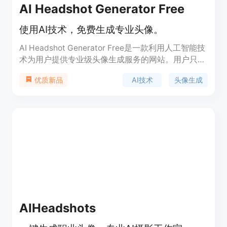
AI Headshot Generator Free
使用AI技术，免费生成专业头像。
AI Headshot Generator Free是一款利用人工智能技
术为用户提供专业级头像生成服务的网站。用户只需
上传自己的自拍照片，AI技术便能在约20分钟内自动
AI技术
头像生成
优质新品
调整光线、去除背景并增强面部特征，生成高质量的
头像。这项技术特别适合需要在LinkedIn、简历或任
何专业档案中展示形象的用户。产品背景信息显示，
它由一家位于英格兰的公司创立，注重用户隐私。
AIHeadshots