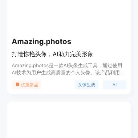
Amazing.photos
打造惊艳头像，AI助力完美形象
Amazing.photos是一款AI头像生成工具，通过使用
AI技术为用户生成高质量的个人头像。该产品利用AI
模型创建逼真的头像，让用户在个人形象展示上脱颖
头像生成
AI
优质新品
而出。其优势在于提供数千张4K分辨率的头像图
片，并承诺比其他同类产品提供更出色的成果。定价
方面，用户可以免费生成头像，也可以花费21美元购
买AI头像。产品定位于提供个性化、高质量的头像生
成服务。