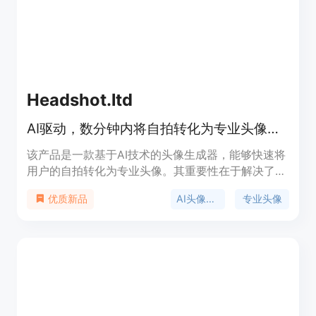
Headshot.ltd
AI驱动，数分钟内将自拍转化为专业头像，适用于多职业场景。
该产品是一款基于AI技术的头像生成器，能够快速将
用户的自拍转化为专业头像。其重要性在于解决了传
统拍摄成本高、耗时长的问题。主要优点包括生成速
AI头像生成
专业头像
优质新品
度快、价格实惠、背景和服装选择丰富、隐私保护良
好等。产品背景是满足不同职业人士对于专业头像的
需求。价格从8美元起，定位为面向各类专业人士的
头像解决方案。