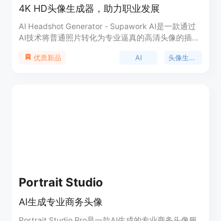
4K HD头像生成器，助力职业发展
AI Headshot Generator - Supawork AI是一款通过
AI技术将普通照片转化为专业逼真的高清头像的插
件。它适用于简历、商业资料、社交媒体等多种职业
AI
头像生成器
优质新品
需求。支持多种头像风格，包括商务、创意、流行和
节日主题，可根据个人偏好进行定制。使用该插件，
用户可以轻松创建专业级的AI生成头像，提升个人品
牌形象。
Portrait Studio
AI生成专业商务头像
Portrait Studio Pro是一款AI生成的专业商务头像服