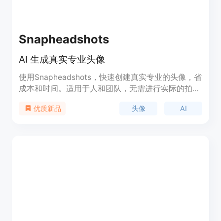
Snapheadshots
AI 生成真实专业头像
使用Snapheadshots，快速创建真实专业的头像，省
成本和时间。适用于人和团队，无需进行实际的拍
摄。通过我们的 AI 技术，获得与真实照片无法区分
头像
AI
优质新品
的高质量头像。可用于 CV、电子邮件、社交媒体
等。提供多种风格和背景，价格相比传统拍摄低至一
成。