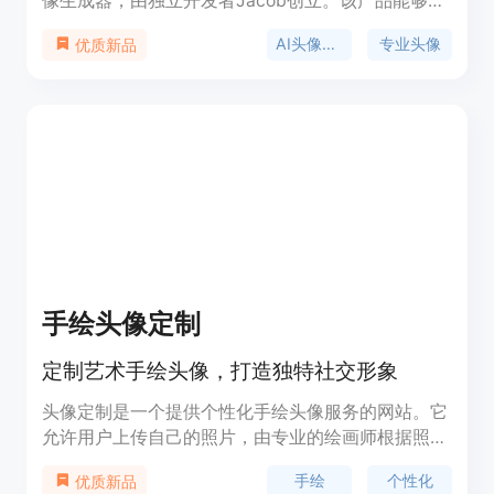
像生成器，由独立开发者Jacob创立。该产品能够在
15 - 30分钟内为用户创建40 - 100张适用于
AI头像生成
专业头像
优质新品
LinkedIn、简历、公司网站和高管简介的工作室级质
量AI专业头像。它具有真实感评分（0 - 100）功能，
帮助用户提升职业前景。产品提供三种套餐，价格在
29 - 79美元之间，拥有4.8（满分5分）的评分，52
条评价。其主要优点在于快速生成、高度真实、可定
制服装和背景，并且注重用户数据隐私安全。
手绘头像定制
定制艺术手绘头像，打造独特社交形象
头像定制是一个提供个性化手绘头像服务的网站。它
允许用户上传自己的照片，由专业的绘画师根据照片
绘制出风格独特的头像。这种服务不仅满足了用户在
手绘
个性化
优质新品
社交平台上展示个性化形象的需求，也因其艺术性和