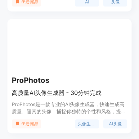
AI
头像
优质新品
操作、专业品质等优势，适用于LinkedIn、简历、团
队页面等多种场景。定价为19.95美元，旨在为忙碌
的职业人士提供一种快捷、便宜、高效的头像生成方
案。
ProPhotos
高质量AI头像生成器 - 30分钟完成
ProPhotos是一款专业的AI头像生成器，快速生成高
质量、逼真的头像，捕捉你独特的个性和风格，提升
你的专业形象。无需繁琐的摄影拍摄和昂贵的设备，
头像生成器
AI头像
优质新品
快速便捷地生成满足LinkedIn、简历和其他专业材料
需求的头像。