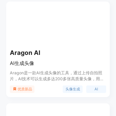
Aragon AI
AI生成头像
Aragon是一款AI生成头像的工具，通过上传自拍照
片，AI技术可以生成多达200多张高质量头像，用户
可以选择并下载自己喜欢的头像。Aragon由谷歌和
头像生成
AI
优质新品
微软的领先AI研究人员提供技术支持，可以节省专业
摄影师的费用，为LinkedIn个人资料、求职申请、公
司网站等提供优质头像解决方案。