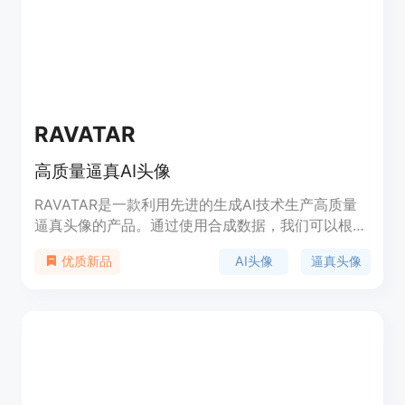
RAVATAR
高质量逼真AI头像
RAVATAR是一款利用先进的生成AI技术生产高质量
逼真头像的产品。通过使用合成数据，我们可以根据
现有的音频和视频样本参考重现任何人的虚拟形象。
AI头像
逼真头像
优质新品
RAVATAR的头像具有多样性和适用性，可以广泛应
用于各种场景。定价请咨询官方网站，定位于数字人
类市场。