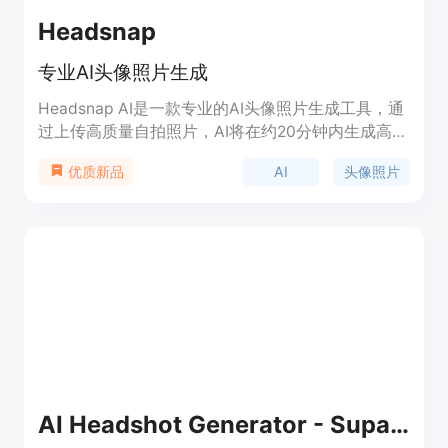
Headsnap
专业AI头像照片生成
Headsnap AI是一款专业的AI头像照片生成工具，通
过上传高质量自拍照片，AI将在约20分钟内生成高清
头像照片，适用于社交资料、简历和专业作品集。产
AI
头像照片
优质新品
品定价分为Starter、Basic和Premium三个套餐，满
足个人和专业人士的不同需求。Headsnap AI由
Bitheap.tech和Vercel提供技术支持。
AI Headshot Generator - Supawork AI