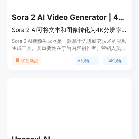
Sora 2 AI Video Generator | 4K & Synced Audio
Sora 2 AI可将文本和图像转化为4K分辨率、音画同步的专业视频
Sora 2 AI视频生成器是一款基于先进研究技术的视频
生成工具。其重要性在于为内容创作者、营销人员和
讲故事的人提供了高效、便捷的视频创作途径。主要
AI视频生成
4K视频
优质新品
优点包括能生成物理精确的多镜头4K视频，音视频
完美同步，模型训练先进。产品背景依托于Sora 2的
突破性研究。价格方面，有不同套餐：Lite套餐每月
14美元（每年120美元）；Pro套餐每月35美元（每
年300美元）；Premium套餐每月159美元（每年
1428美元）。定位为满足不同用户群体的视频创作
需求，从初学者到专业高产量用户都适用。