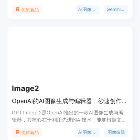
士提供了强大的图像生成能力。主要优点包括先进的
AI图像生成
Gemini 3 Pro
优质新品
文本渲染，能精确呈现多语言文本；支持高达4K的
分辨率，可快速生成高质量图像；具备专业的创意控
制选项，能满足多样化的视觉需求；可进行复杂场景
合成，保持画面元素的一致性。该产品有基础、专
业、高级三种付费套餐，分别面向个人轻量用户、专
业创作者和团队、大型团队和工作室。
Image2
OpenAI的AI图像生成与编辑器，秒速创作4K无水印图像。
GPT Image 2是OpenAI推出的一款AI图像生成与编
辑器，其核心在于利用先进的AI技术，能够根据文本
提示快速生成高质量的图像。该产品的重要性体现在
AI图像生成
图像编辑
优质新品
它极大地提高了图像创作的效率，降低了创作门槛。