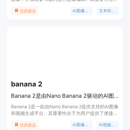
能快速生成高质量图像，满足产品设计等多场景需
AI图像生成
文本转图像
优质新品
求。主要优点包括支持高达4K分辨率的高细节输
出、强大的文本渲染能力、基于参考的编辑可保持风
格一致，且生成速度快。产品背景信息暂未提及。价
格方面，提供免费试用，基于信用积分使用。定位为
帮助用户高效完成图像创作，适用于产品设计、广告
制作等场景。
banana 2
Banana 2是由Nano Banana 2驱动的AI图像生成器，可创建4K视觉效果。
Banana 2是一款由Nano Banana 2提供支持的AI图像
和视频生成平台。其重要性在于为用户提供了便捷、
高效且高质量的内容创作方式。主要优点包括：生成
AI图像生成
AI视频生成
优质新品
速度快，约每秒生成一张图像；支持原生4K分辨率