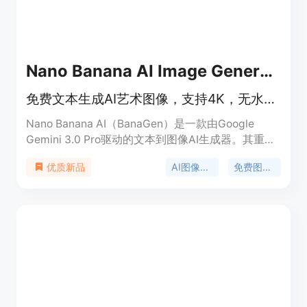
成。
Nano Banana AI Image Generator
免费文本生成AI艺术图像，支持4K，无水印，快速出图，可升级Pro。
Nano Banana AI（BanaGen）是一款由Google
Gemini 3.0 Pro驱动的文本到图像AI生成器。其重要
性在于为创作者提供了便捷、高质量的图像生成解决
AI图像生成
免费图像生成
优质新品
方案。主要优点包括支持原生4K分辨率、完美的文
本渲染、角色一致性强等。产品背景依托强大的谷歌
技术。价格方面，免费版可直接使用，有免费额度，
也可升级到Pro或Agency付费计划获取更多功能和商
业使用权。定位是面向全球创作者，满足他们在不同
领域的图像创作需求。