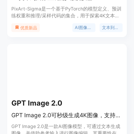
PixArt-Sigma是一个基于PyTorch的模型定义、预训
练权重和推理/采样代码的集合，用于探索4K文本到
图像生成的弱到强训练扩散变换器。它支持从低分辨
AI图像生成
文本到图像
优质新品
率到高分辨率的图像生成，提供了多种功能和优势，
如快速体验、用户友好的代码库和多种模型选择。
GPT Image 2.0
GPT Image 2.0可秒级生成4K图像，支持文本转图像及参考编辑等
GPT Image 2.0是一款AI图像模型，可通过文本生成
图像，并借助参考输入进行图像编辑。其重要性在于