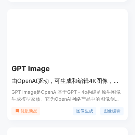
主要优点包括准确的文本渲染、4K高质量图像输出
以及无水印。产品定位为满足用户在产品图像、广告
创意和营销视觉等方面的创作需求。价格方面，有免
费试用，也有付费计划，如每月9.99美元。
GPT Image
由OpenAI驱动，可生成和编辑4K图像，文本准确，编辑快速，有免费试用。
GPT Image是OpenAI基于GPT - 4o构建的原生图像
生成模型家族。它为OpenAI网络产品中的图像创建
提供支持，也可通过OpenAI API使用，如gpt -
图像生成
图像编辑
优质新品
image - 1、gpt - image - 1 mini和gpt - image - 2。
gptimg.co是一个独立第三方平台，通过OpenAI API
提供基于浏览器的访问。该产品的主要优点包括支持
4K输出、图像内文本准确、能在几秒内进行精确编