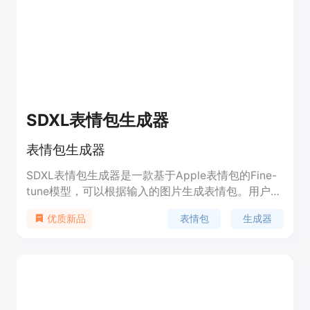
辑。价格方面，OpenAI的API对不同模型有不同定
价，在gptimg.co上以基于信用的套餐形式提供，还
有免费试用。其定位是为图像生成和编辑提供高效、
便捷的解决方案，满足创作者、商家等多方面的需
求。
SDXL表情包生成器
表情包生成器
SDXL表情包生成器是一款基于Apple表情包的Fine-
tune模型，可以根据输入的图片生成表情包。用户可
以通过上传图片、选择输出图片的大小和数量、选择
表情包
生成器
优质新品
不同的refine style等参数来生成自己想要的表情包。
该产品的优势在于生成速度快、效果好、操作简单，
适用于需要大量表情包的用户。定价方面，该产品提
供免费试用版和付费版，付费版价格根据使用情况而
定。