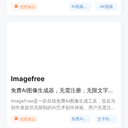
它具有多镜头叙事、高分辨率输出、闪电般快速生成
AI视频生成
4K视频
优质新品
和无与伦比的真实感等优点。该平台提供免费试用，
用户可通过输入提示词或上传图片，轻松创建高质量
的4K视频，适用于多种专业视频创作场景。
Imagefree
免费AI图像生成器，无需注册，无限文字转图像，即时出图。
ImageFree是一款在线免费AI图像生成工具，旨在为
创作者提供无限制的AI艺术创作体验。用户无需注册
账号、无需支付费用，也没有隐藏费用，就能根据文
免费AI图像生成器
文字转图像AI
优质新品
字描述即时生成各种风格的图像。该工具的重要性在
于降低了图像创作的门槛，让任何人都能轻松实现创