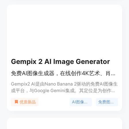
出、具备智能图像编辑等。产品背景依托OpenAI强
大的技术实力。价格方面，有免费层级，无需注册或
信用卡即可使用，免费用户可访问标准分辨率和质量
设置，高级层级可解锁4K输出、优先处理和更高的
每日生成限制。产品定位为满足用户从简单图像生成
到专业设计的各种需求。
Gempix 2 AI Image Generator
免费AI图像生成器，在线创作4K艺术、肖像与超写实视觉作品。
Gempix2 AI是由Nano Banana 2驱动的免费AI图像生
成平台，与Google Gemini集成。其定位是为创作
者、团队与工作室服务，让用户能够轻松创作高质量
AI图像生成
免费图像生成
优质新品
图像。产品优点众多，具备新一代图像质量，有电影
级光影、真实纹理和像素级细节；支持智能编辑与微
调，无需重新渲染；能智能理解提示语，准确捕捉用
户脑海中的画面；还可与Gemini工作流连接，实现