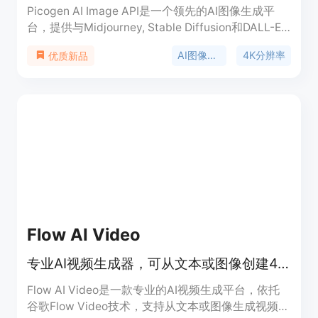
Picogen AI Image API是一个领先的AI图像生成平
台，提供与Midjourney, Stable Diffusion和DALL-E
相媲美的高质量图像生成服务。它支持生成高达4K
AI图像生成
4K分辨率
优质新品
分辨率的图像，并且具备图像合并、背景移除和8K
分辨率的图像放大等高级功能。Picogen旨在为数字
营销人员、平面设计师、内容创作者等专业人士提供
强大的视觉内容创作工具。
Flow AI Video
专业AI视频生成器，可从文本或图像创建4K高清视频
Flow AI Video是一款专业的AI视频生成平台，依托
谷歌Flow Video技术，支持从文本或图像生成视频。