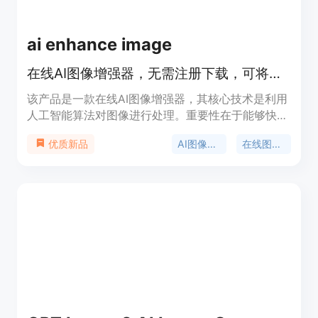
ai enhance image
在线AI图像增强器，无需注册下载，可将图像提升至4K并恢复细节。
该产品是一款在线AI图像增强器，其核心技术是利用
人工智能算法对图像进行处理。重要性在于能够快
速、高效地提升图像质量，节省用户时间和精力。主
AI图像增强
在线图像提升
优质新品
要优点包括无需注册和下载，操作简单便捷；可以将
图像提升至4K分辨率，恢复图像细节。产品背景信
息未提及，价格方面支持免费试用第一张照片，后续
情况未提及。产品定位为满足用户对图像质量提升的
需求，适用于各类需要处理图像的场景。