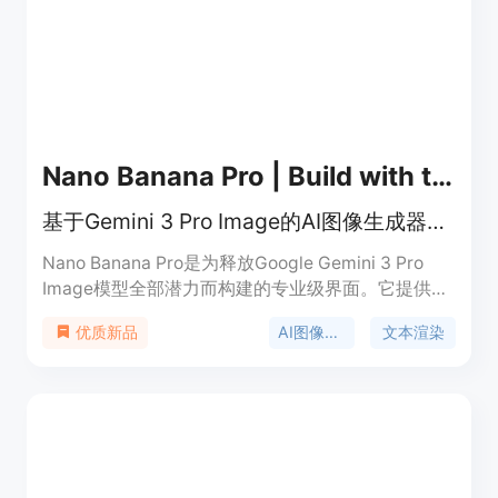
自动提示生成等。价格方面，注册即可免费使用，有
免费积分，创作规模扩大后可考虑升级。
Nano Banana Pro | Build with the Next
基于Gemini 3 Pro Image的AI图像生成器，支持文本渲染和4K画质
Nano Banana Pro是为释放Google Gemini 3 Pro
Image模型全部潜力而构建的专业级界面。它提供了
具有原生文本渲染、一致角色生成功能的工作室级仪
AI图像生成
文本渲染
优质新品
表盘。主要优点在于能够将文本作为核心视觉元素进
行渲染，保证角色特征的一致性，支持图像内文本翻
译，还具备4K精确放大等功能。产品背景依托于
Google强大的Gemini 3 Pro Image模型。价格方
面，提供免费试用，新用户注册可获得4个免费积
分，每日登录还能赚取2个免费积分。其定位是面向
专业人士和有商业需求的用户，用于高质量图像生