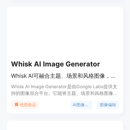
意可视化。其主要优点包括无限生成、多风格支持、
高级定制选项、高分辨率输出以及即时访问等。
Whisk AI Image Generator
Whisk AI可融合主题、场景和风格图像，快速生成4K高质量AI图像。
Whisk AI Image Generator是由Google Labs提供支
持的图像混合平台。它能将主题、场景和风格图像进
行融合，利用先进的图像到图像技术，快速生成4K
AI图像生成
图像编辑
优质新品
高质量图像。用户既可以上传图像，也能使用文本提
示进行创作。产品定位为专业图像生成工具，适合有
图像创作需求的用户。目前有限时优惠，年度计划可
享50%折扣。产品免费试用，不收取信用卡信息。