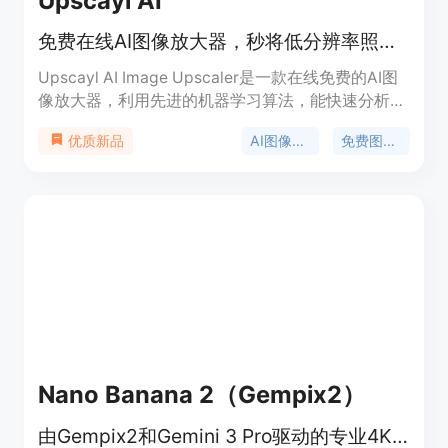
Upscayl AI
免费在线AI图像放大器，秒将低分辨率照片提升至4K画质
Upscayl AI Image Upscaler是一款在线免费的AI图
像放大器，利用先进的机器学习算法，能快速分析图
像并提升分辨率。其重要性在于可将模糊、像素化或
AI图像放大
免费图像增强
优质新品
低分辨率的照片在数秒内增强为惊人的4K分辨率，
同时保持自然效果。主要优点包括处理速度快、画质
提升显著、保护隐私等。产品背景是为满足用户对图
像质量提升的需求而开发。基本计划完全免费，注册
即可使用，付费计划提供批量处理和高级增强模式等
高级功能。产品定位是为普通用户和商业用户提供高
质量的图像放大服务。
Nano Banana 2（Gempix2）
由Gempix2和Gemini 3 Pro驱动的专业4K AI图像生成器，注册送2积分。