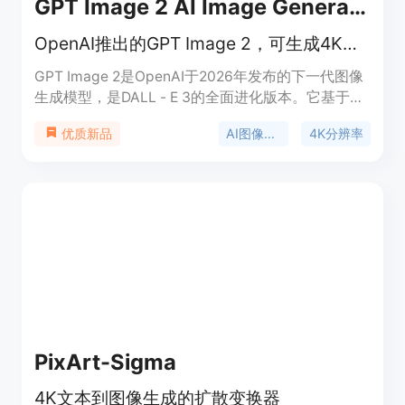
GPT Image 2 AI Image Generator
OpenAI推出的GPT Image 2，可生成4K视觉效果，文字准确率高。
GPT Image 2是OpenAI于2026年发布的下一代图像
生成模型，是DALL - E 3的全面进化版本。它基于
OpenAI的5.5系列架构，受到全球500万创作者的信
AI图像生成
4K分辨率
优质新品
赖。其主要优点在于拥有原生4K分辨率，文字渲染
准确率高达99%，能保持跨帧角色一致性，生成速度
快。新用户可获得40个免费积分，无需信用卡，后
续有实惠的积分包可供购买，适用于商业和创意领
域，能满足不同用户的图像生成需求。
PixArt-Sigma
4K文本到图像生成的扩散变换器