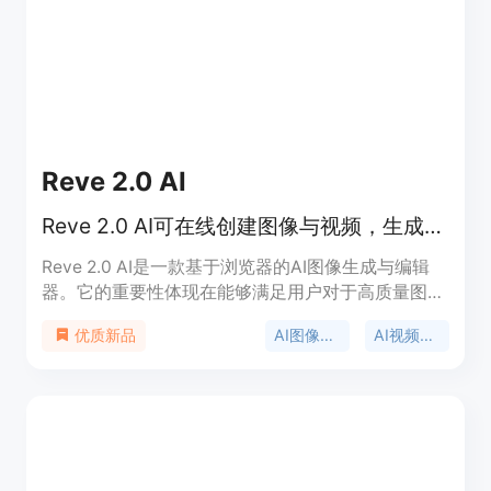
Reve 2.0 AI
Reve 2.0 AI可在线创建图像与视频，生成4K视觉效果与创意资产
Reve 2.0 AI是一款基于浏览器的AI图像生成与编辑
器。它的重要性体现在能够满足用户对于高质量图像
和视频创作的需求。其主要优点包括支持结构化4K
AI图像生成
AI视频生成
优质新品
图像生成、参考引导式创作、精确的文本渲染，以及
可下载的创意资产。产品背景是为创作者提供更便
捷、高效且可控的图像和视频创作工具。价格方面，
有免费试用，付费计划价格从0到539美元不等。定
位是服务于需要快速获得高质量图像的各类专业人士
和团队。