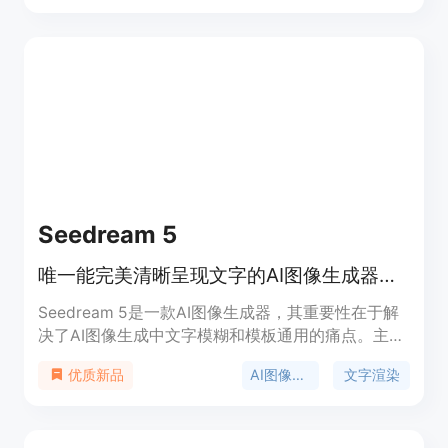
和16位色彩深度；文本渲染近乎完美、跨图像保持角
色一致。背景信息方面，它是独立产品，不与谷歌等
AI模型提供商关联，通过自定义接口访问AI模型。价
格上，提供免费每日积分用于图像生成，也有可负担
的订阅计划。定位是满足个人和专业工作流的内容创
作需求。
Seedream 5
唯一能完美清晰呈现文字的AI图像生成器，可创建4K产品图等
Seedream 5是一款AI图像生成器，其重要性在于解
决了AI图像生成中文字模糊和模板通用的痛点。主要
优点包括高速生成、完美文字渲染、场景优化和批量
AI图像生成
文字渲染
优质新品
处理。背景信息方面，它专为电商卖家、内容创作
者、营销团队等打造。价格上，目前有年度计划5折
优惠。定位是为各行业提供专业、高效的图像生成解