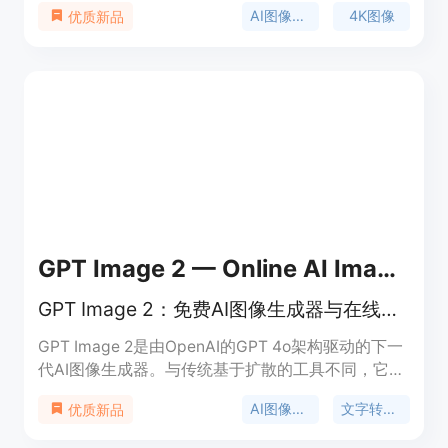
AI图像生成
4K图像
优质新品
歌Flash架构的速度，3 - 4秒即可生成图像，成本约
为Nano Banana Pro的一半。Nano Banana Pro于
2025年11月推出，由Gemini 3 Pro驱动，适合工作室
级创意工作。价格方面，8个积分可生成一张高质量
图像，新用户注册可获20个免费积分。Nano
Banana 2适合快速迭代，Nano Banana Pro适合工作
室级最终输出。
GPT Image 2 — Online AI Image Generator by OpenAI’s GPT
GPT Image 2：免费AI图像生成器与在线照片编辑器，4K文字转图像。
GPT Image 2是由OpenAI的GPT 4o架构驱动的下一
代AI图像生成器。与传统基于扩散的工具不同，它采
用自回归方法，能在单个统一平台上实现卓越的文字
AI图像生成
文字转图像
优质新品
渲染、精确的指令遵循和多功能多风格图像创建。其
主要优点在于高文字渲染精度、支持4K超高清输