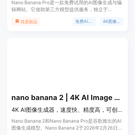
Nano Banana Pro是一款免费试用的AI图像生成与编
辑网站。它借助第三方模型提供服务，独立于
Google、OpenAI或Anthropic等。其重要性在于能
免费AI图像生成器
4K图像生成
优质新品
够满足用户在图像创作方面的多样化需求，尤其是对
于需要高质量图像的场景。主要优点包括支持高达原
生4K分辨率、精准的文字生成、流畅的风格迁移
等。它定位为专业的图像创作工具，适用于营销、设
计等领域。
nano banana 2 | 4K AI Image Generator
4K AI图像生成器，速度快、精度高，可创建海报、广告等资产。
Nano Banana 2和Nano Banana Pro是谷歌推出的AI
图像生成模型。Nano Banana 2于2026年2月26日发
布，结合了约95%的Nano Banana Pro视觉质量与谷