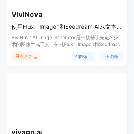
ViviNova
使用Flux、Imagen和Seedream AI从文本或照片生成4K图像，免费无需注册。
ViviNova AI Image Generator是一款基于先进AI技
术的图像生成工具，依托Flux、Imagen和Seedream
AI模型，能将文本描述快速转化为高质量图像。主要
AI图像生成
4K图像
优质新品
优点在于免费使用、无需注册即可开始创作，生成速
度快，多数图像5秒内完成，还提供100多种图像风
格、4K图像放大和批量处理等功能。产品定位是为
广大用户提供便捷、高效的图像生成服务，其核心功
能免费，高级功能可通过订阅获取，价格以美元结
算，免费版满足基本需求，付费订阅解锁更多高级特
性。
vivago.ai