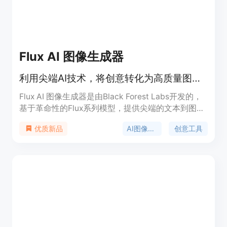
Flux AI 图像生成器
利用尖端AI技术，将创意转化为高质量图像。
Flux AI 图像生成器是由Black Forest Labs开发的，
基于革命性的Flux系列模型，提供尖端的文本到图像
技术。该产品通过其120亿参数的模型，能够精确解
AI图像生成
创意工具
优质新品
读复杂的文本提示，创造出多样化、高保真的图像。
Flux AI 图像生成器不仅适用于个人艺术创作，也可
用于商业应用，如品牌视觉、社交媒体内容等。它提
供三种不同的版本以满足不同用户的需求：Flux
Pro、Flux Dev和Flux Schnell。