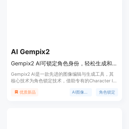
决方案，帮助用户提升工作效率和产出质量。
AI Gempix2
Gempix2 AI可锁定角色身份，轻松生成和编辑跨场景的高分辨率4K图像。
Gempix2 AI是一款先进的图像编辑与生成工具，其
核心技术为角色锁定技术，借助专有的Character ID
系统，确保角色在不同生成场景下外观一致。该产品
AI图像生成
角色锁定
优质新品
的重要性在于解决了AI图像生成中角色不一致的问
题，为创作者提供了极大便利。主要优点包括：支持
一键生成和编辑图像，无需高级工具和培训；基于提
示进行场景设计，能自动理解意图和风格；输出原生
2K图像并可选择4K上采样，适用于多种出版场景；
工作流程快速，无需自定义模型训练。产品定位为面