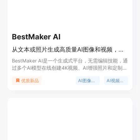
BestMaker AI
从文本或照片生成高质量AI图像和视频，支持4K输出与多模型
BestMaker AI是一个生成式平台，无需编辑技能，通
过多个AI模型在线创建4K视频、AI增强照片和定制化
视觉内容。其优点在于集图像生成、视频制作和编辑
AI图像生成
AI视频生成
优质新品
工具于一体，提供免费每日额度，支持高达4K输
出，有多种AI模型可供选择，还有模板库加速创作。
价格方面提供免费每日额度，适合创作者、营销人员
和工作室等。