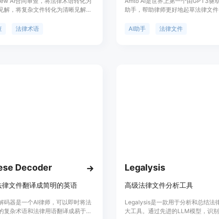
review AI合同审查，将法律术语转化为
Amto AI是世界上第一个由GPT3驱
见解，将复杂文件转化为清晰见解，
助手，帮助律师更好地起草法律文件
地位，规避风险。通过上传文档，我
效率。它使用最新的自然语言处理技
简化流程。AI技术解析每个条款，提
对公共和专有法律内容进行人工强化
查
法律术语
AI助手
法律文件
解的摘要。检测和解释关键条款，比
律师提供强大的草拟功能。Amto A
践与您的合同，提供相关法律见解。
律师每年约300小时的起草和修改
记潜在风险，提供减轻风险的建议。
间。
有利条款，为您的利益服务。通过AI
，提供可靠的见解，自信地进行决
ese Decoder
Legalysis
法律文件翻译成简明的英语
高级法律文件分析工具
解码器是一个AI律师，可以即时将法
Legalysis是一款用于分析和总结
的复杂术语和法律用语翻译成易于理
大工具。通过先进的LLM模型，识