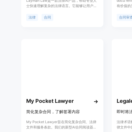
Layman Law是一款法律AI产品，帮助专业人
docu 
士快速理解复杂的法律语言。它能够让用户更
有价值的
快地了解文件的核心内容，放心签署合同。
提高谈判
Layman Law的法律AI用易懂的语言解释复杂
们将为您
法律
合同
合同审
的法律术语。此外，专业人士还可以上传PDF
供易于理
文档，通过Layman Law获取复杂法律术语的
较标准实
解答。
识别和标
突出显示
合同审查
策。
My Pocket Lawyer
Legal
简化复杂合同，了解签署内容
即时将
My Pocket Lawyer旨在简化复杂合同、法律
法律术语
文件和服务条款。我们的新型AI合同阅读器可
律文件中