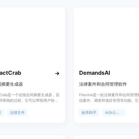
actCrab
DemandsAI
同摘要生成器
法律案件和合同管理软件
actCrab是一个在线合同摘要生成器，旨
Filevine是一款法律案件和合同管
同审阅的过程。它可以帮助用户快
括案件、调查和项目管理等功能。它
地从冗长的合同文本中提取关键信
赖，拥有超过65,000个用户。获取
时间并做出明智的决策。该工具提供
了解更多信息！
要
法律文件
效率助手
Ai办公助手
的自动摘要和要点提取，以及合同条
和解读。