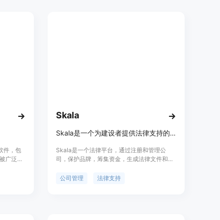
中起草文件繁琐、研究耗时等问题。价格方
面，有免费计划，付费计划从每月₹399起，不
同套餐包含不同功能。定位是服务于从法律学
生到企业法律团队的广泛法律相关人群。
Skala
Skala是一个为建设者提供法律支持的平台，帮助注册和管理公司，保护品牌，筹集资金，生成法律文件，招聘团队。
理软件，包
Skala是一个法律平台，通过注册和管理公
被广泛信
司，保护品牌，筹集资金，生成法律文件和招
演示版本并
聘团队，简化了建设者面临的法律问题。
公司管理
法律支持