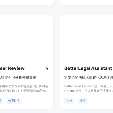
文件。
标准的保密协议（NDA）、隐私政
问协议等，这些模板由超过40名律
员会创建，确保模板符合行业标准并
可靠。GitLaw的AI编辑器可以帮助
制合同，同时提供私有存储库以保护
同安全。
iser Review
BetterLegal Assistant
工智能合同分析变得简单
iser利用AI技术为用户提供合同分析和起
BetterLegal Assistant是一款基
使复杂的法律文件处理变得简单高效。
Chrome插件，可以将复杂的法律
上传合同进行详细分析,也可以使用AI
易于理解的语言。它适用于技术专业
起草合规的合同。该产品具有公平性
资者和创始人。插件还提供了独特的
同
效率助手
法律
插件
险分析、异常检测等功能,可以生成详
式，为用户带来有趣、引人入胜的体
报告,帮助用户做出明智的商业决策。
下载，轻松理解法律术语。