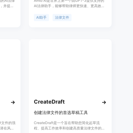
动的AI法律
Amto AI是世界上第一个由GPT-3提供支持的
，并提高
AI法律助手，能够帮助律师更快速、更高效地
术，通过
起草法律文件。Amto AI基于最新的自然语言
学习，为
处理技术，结合对公开和专有法律内容的人类
AI助手
法律文件
I可以节省
增强学习，为律师们提供了强大的文书起草功
合同的时
能。Amto AI可以减少律师起草合同和条款的
时间，让律师可以更专注于其他重要的法律工
作。
CreateDraft
创建法律文件的首选草稿工具
法律文件的强
CreateDraft是一个旨在帮助您简化起草流
别潜在风
程、提高工作效率和创建高质量法律文件的工