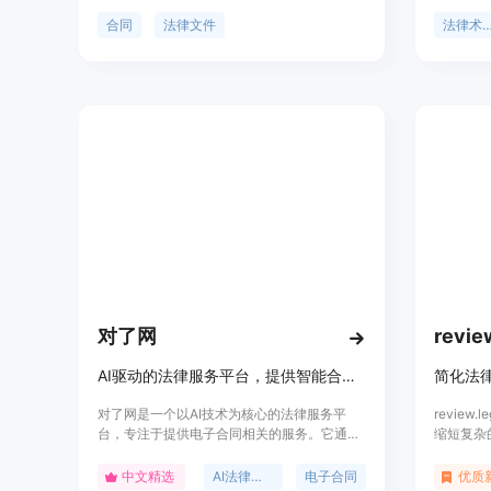
以在几秒钟内对法律文件进行摘要、分析和解
解的简明
释。快速上传并分析合同，让您安心签署。
语和法律
合同
法律文件
法律术语
件。该产
文件粘贴
译结果。
业版本，
人士和企
制选项。
详情。
对了网
revie
AI驱动的法律服务平台，提供智能合同服务。
简化法
对了网是一个以AI技术为核心的法律服务平
review
台，专注于提供电子合同相关的服务。它通过
缩短复杂
先进的AI技术，为用户提供智能合同咨询、草
审查合同
拟、审查等功能，以及多种合同模板，满足不
翻译成用
中文精选
AI法律服务
电子合同
优质