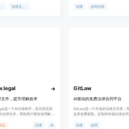
英语。它简化了日常生活中的专业术
险，理解复杂性，并在几秒钟内生成
用语，帮助人们更轻松地理解法律文
的摘要。
解码
法律文件翻译
法律
合同分析
品提供免费的工具，用户可以将法律
到解码器中，然后立即获得简明的翻
此外，法律术语解码器还提供商业/专
适用于需要频繁处理法律文件的专业
业。商业版本提供更多高级功能和定
请访问官方网站了解更多信息和定价
w.legal
GitLaw
律文件，提升理解效率
AI驱动的免费法律合同平台
.legal是一个AI法律助手，旨在简化和
GitLaw是一个开放的法律文件库，
的法律文件，帮助用户更快地理解并
这里免费获取、定制和存储法律合同
。它通过缩短合同条款、简化语言、
由AI和全球社区支持，旨在帮助用
户母语等功能，让用户能够更轻松地
协议。GitLaw提供了多种合同模板
新品
法律
AI
法律
合同