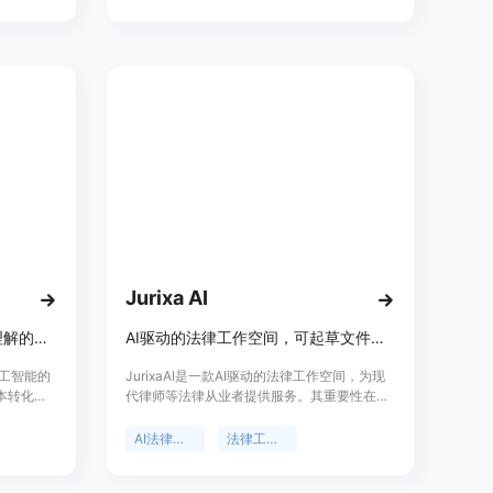
策、创业顾
师组成的委
且法律上
用户快速定
用户的合
Jurixa AI
将复杂的法律术语转化为易于理解的语言
AI驱动的法律工作空间，可起草文件、管理事务、组织客户等
于人工智能的
JurixaAI是一款AI驱动的法律工作空间，为现
文本转化为
代律师等法律从业者提供服务。其重要性在于
人士、投
简化法律工作流程，提高工作效率。主要优点
海盗模
包括能够快速起草各种法律文件，提供准确的
AI法律助手
法律工作空间
验。立即
法律研究，支持多语言起草，确保格式符合各
地法院要求等。产品背景是为了解决法律工作