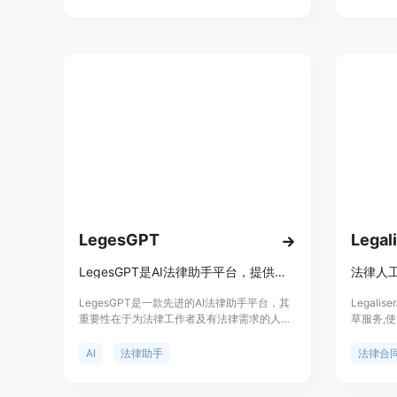
同行业和场景的需求。对了网致力于降低法律
处理法律
服务成本，提高效率，同时保障交易安全，适
应数字化时代的商业需求。
LegesGPT
Legal
LegesGPT是AI法律助手平台，提供专业指导、文档分析，提升法律工作效率。
法律人
LegesGPT是一款先进的AI法律助手平台，其
Legal
重要性在于为法律工作者及有法律需求的人提
草服务,
供高效、准确的法律支持。主要优点包括专业
用户可以
的法律知识储备、能适应特定司法管辖区的需
辅助快速
AI
法律助手
法律合
求、提供有准确引用的可靠结论，以及实时获
评估、风
取最新法律信息。它依托强大的法律数据库，
细的合同