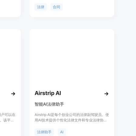
简明扼要
具。它提供了多种法律文件模板，包括保密协
议、雇佣协议、合伙协议、运营协议、股东协
法律
合同
议、租赁协议、购买协议、服务协议和咨询协
议。使用CreateDraft，您可以快速生成法律
合同草稿，并通过AI智能分析工具简化合同内
容。CreateDraft提供免费和付费套餐，套餐
包括不同的字数限制和模板访问权限。
Airstrip AI
智能AI法律助手
用户可以在
Airstrip AI是每个创业公司的法律副驾驶员。使
。该平台
用AI技术提供个性化法律文件和专业法律协
户快速达成
助，让创业更加自信。Airstrip AI让您可以放心
，包括市场
启动！
法律助手
AI