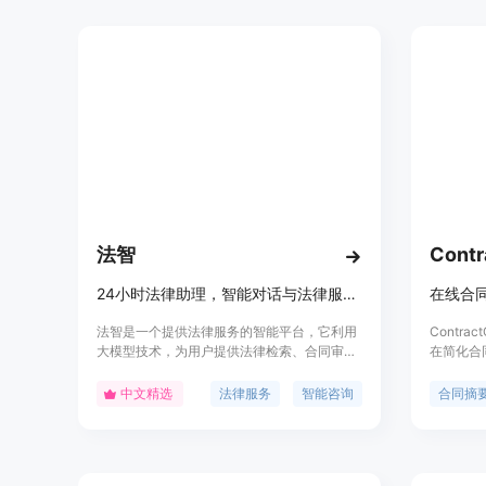
包含50万份法律案例、10万条法规和代码、
25万篇法律文章以及覆盖75个专业法律领域。
价格方面，有基础版13.99美元/月（年付
167.88美元）、升级版34.99美元/月（年付
419.88美元）、高级版69.99美元/月（年付
839.88美元），且均有3天免费试用（含1美元
激活费）。该产品定位于服务各类需要可靠法
律帮助的人群，包括法律专业人士、企业主、
律师事务所和个人。
法智
Contr
24小时法律助理，智能对话与法律服务。
在线合
法智是一个提供法律服务的智能平台，它利用
Contr
大模型技术，为用户提供法律检索、合同审
在简化合
查、实务分析等功能，帮助用户快速获取法律
速、轻松
信息和解决方案。产品背景由浙江同花顺网络
息，节省
中文精选
法律服务
智能咨询
合同摘
科技有限公司开发，具有高度的专业性和实用
合同文本
性。
款的解释