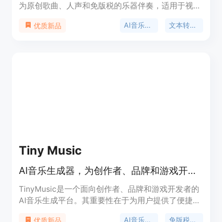
为原创歌曲、人声和免版税的乐器伴奏，适用于视
频、播客、游戏和社交内容创作。主要优点在于无需
AI音乐生成器
文本转音乐
优质新品
音乐经验，用户只需输入文本提示，AI就能自动完成
作曲、编曲和后期制作，且生成时间短，不到3分钟
即可完成一首完整歌曲，音乐还可免费商用。其支持
多种音乐风格和流派，用户可通过文本提示对生成的
音乐进行定制。该产品免费使用，定位是为创作者和
团队提供音乐创作解决方案。
Tiny Music
AI音乐生成器，为创作者、品牌和游戏开发者打造，可创作免版税音乐。
TinyMusic是一个面向创作者、品牌和游戏开发者的
AI音乐生成平台。其重要性在于为用户提供了便捷、
高效且安全的音乐创作解决方案。主要优点包括免版
AI音乐生成器
免版税AI音乐
优质新品