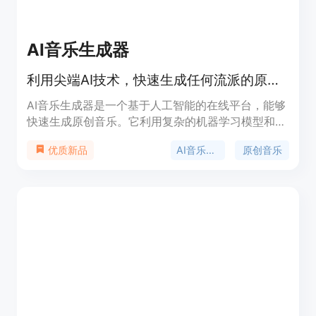
AI音乐生成器
利用尖端AI技术，快速生成任何流派的原创音乐。
AI音乐生成器是一个基于人工智能的在线平台，能够
快速生成原创音乐。它利用复杂的机器学习模型和神
经网络技术，分析数百万首歌曲的模式和结构，生成
AI音乐创作
原创音乐
优质新品
高质量的旋律、和声和人声。该产品的主要优点是能
够快速实现音乐创作，支持多种流派和风格的定制，
并提供灵活的生成选项。它适合音乐创作者、内容制
作者和企业用户，能够帮助他们节省创作时间，激发
灵感，并生成符合特定需求的音乐。产品提供免费试
用和多种付费计划，满足不同用户的需求。