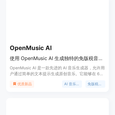
面，提供付费模式，如购买信用点，也有升级到高级
版等付费选项。
OpenMusic AI
使用 OpenMusic AI 生成独特的免版税音乐，适用于各种项目。
OpenMusic AI 是一款先进的 AI 音乐生成器，允许用
户通过简单的文本提示生成原创音乐。它能够在 60
秒内创建长达 8 分钟的高质量音乐，适合视频、播客
AI 音乐生成
免版税音乐
优质新品
和其他商业用途。每个生成的曲目都是免版税的，并
附带商业许可证，确保用户可以自由使用和发布。该
平台旨在为创作者、企业和音乐爱好者提供一个快
速、方便的音乐创作解决方案，支持各种音乐风格和
情绪。