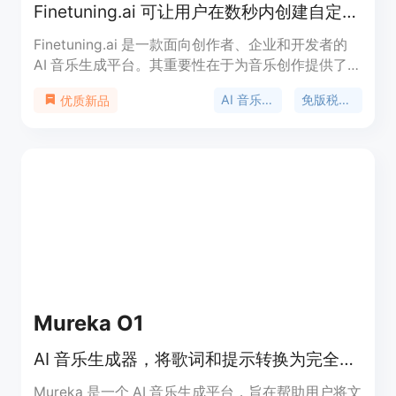
Finetuning.ai 可让用户在数秒内创建自定义的、免版税音乐。
Finetuning.ai 是一款面向创作者、企业和开发者的
AI 音乐生成平台。其重要性在于为音乐创作提供了高
效、便捷的解决方案，打破了传统音乐创作的时间和
AI 音乐生成
免版税音乐
优质新品
技术限制。主要优点包括快速生成音乐、可自定义音
乐风格、提供免版税音乐等。产品背景是满足创作者
对快速、高质量音乐创作的需求。价格方面，有免
费、Plus（10 美元/月）和 Pro（30 美元/月）三种
套餐。免费套餐可进行有限的音乐生成，Plus 适合需
要商业版权的创作者，Pro 则为高级用户、机构和开
发者提供更多功能。
Mureka O1
AI 音乐生成器，将歌词和提示转换为完全制作的歌曲，且无限制和免版税！
Mureka 是一个 AI 音乐生成平台，旨在帮助用户将文