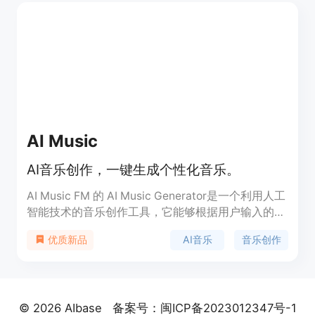
权，无需担心额外费用或版权问题。TemPolor的音
乐库涵盖了多种风格和情绪，支持用户在任何项目或
主题中使用，所有音乐均附带终身许可证。
AI Music
AI音乐创作，一键生成个性化音乐。
AI Music FM 的 AI Music Generator是一个利用人工
智能技术的音乐创作工具，它能够根据用户输入的文
本、图像或歌词，生成不同风格和情感的音乐作品。
AI音乐
音乐创作
优质新品
该产品通过深度学习技术，从大量音乐作品中学习并
融合创新，生成独特且无版权风险的音乐。它不仅为
专业音乐制作人提供灵感，也降低了音乐创作的门
槛，让更多音乐爱好者能够轻松参与到音乐创作中
© 2026 AIbase
备案号：闽ICP备2023012347号-1
来。