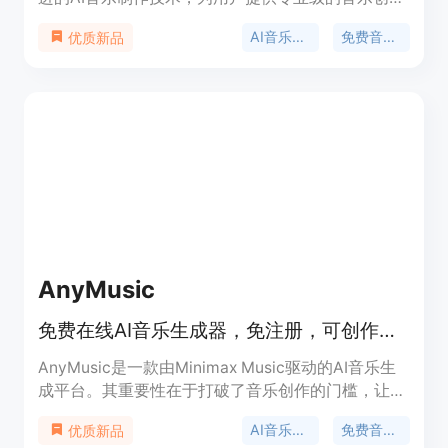
工具。无论是经验丰富的制作人还是初次尝试的创作
AI音乐生成
免费音乐创作
优质新品
者，都能借助该工具轻松创作出具有完整商业版权的
免版税音乐。其重要性在于打破了传统音乐创作的门
槛，让音乐创作变得更加简单和高效。产品定位为面
向广大音乐爱好者和创作者，提供便捷、高质量的音
乐创作解决方案。价格方面，提供免费使用版本，同
时也有升级到专业版的选项。
AnyMusic
免费在线AI音乐生成器，免注册，可创作歌曲和歌词，提供免版税音乐。
AnyMusic是一款由Minimax Music驱动的AI音乐生
成平台。其重要性在于打破了音乐创作的门槛，让普
通用户也能轻松创作音乐。主要优点包括操作简单，
AI音乐生成
免费音乐创作
优质新品
支持文本转歌曲、歌词转歌曲等模式；每天可免费生