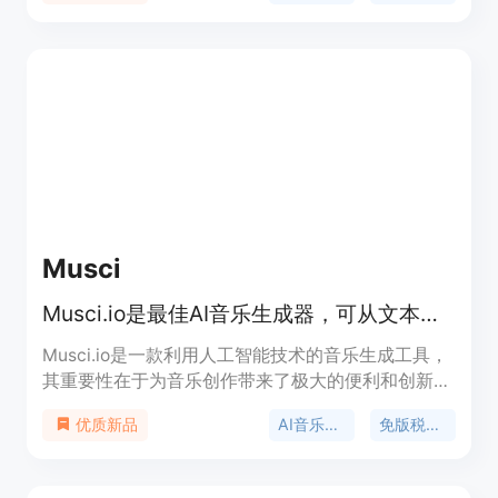
能轻松创作出符合自己需求的音乐。它支持多种音乐
风格和流派，提供逼真的人声选项，并且所有生成的
音乐都是免版税的，适合商业使用。
Musci
Musci.io是最佳AI音乐生成器，可从文本生成免版税音乐，超100种流派。
Musci.io是一款利用人工智能技术的音乐生成工具，
其重要性在于为音乐创作带来了极大的便利和创新。
产品主要优点包括可快速生成专业音乐、支持超100
AI音乐生成
免版税音乐
优质新品
种音乐流派、生成的音乐免版税、无需用户具备音乐
知识等。产品背景是为满足创作者对高效音乐创作的
需求，定位为创作者的首选AI音乐生成工具。价格方