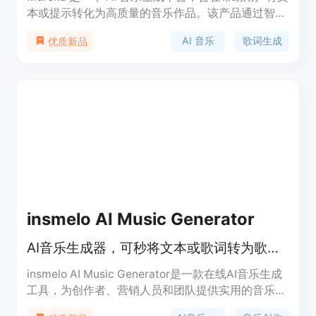
本或提示转化为高质量的音乐作品。该产品通过智能
算法处理用户的歌词和音乐风格选择，生成具有专业
AI 音乐
歌词生成
优质新品
品质的歌曲，非常适合音乐创作者和爱好者。
Mureka 提供无限次创作，并保证所生成的音乐免版
税，适合任何商业用途。
insmelo AI Music Generator
AI音乐生成器，可秒将文本或歌词转为歌曲，支持生成、扩展和翻唱
insmelo AI Music Generator是一款在线AI音乐生成
工具，为创作者、营销人员和团队提供实用的音乐创
作工作空间。其重要性在于极大地提高了音乐创作效