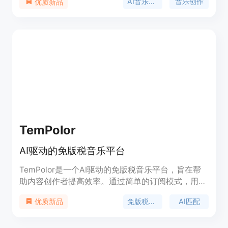
AI音乐生成
音乐创作
优质新品
率，降低了创作门槛。主要优点包括100%免版税、
专业级质量、灵活的工作流程、快速出歌等。该产品
定位为满足不同场景下的音乐创作需求，如视频创
作、游戏开发、播客制作等。关于价格，文中提到基
础使用可能免费，部分高级功能需付费升级，如解锁
无限生成和更高质量等。
TemPolor
AI驱动的免版税音乐平台
TemPolor是一个AI驱动的免版税音乐平台，旨在帮
助内容创作者提高效率。通过简单的订阅模式，用户
可以轻松访问所需的音乐资源。平台利用人工智能技
免版税音乐
AI匹配
优质新品
术快速匹配和个性化音乐，以适应用户独特的项目需
求。用户只需一次下载，即可获得无限期的商业使用