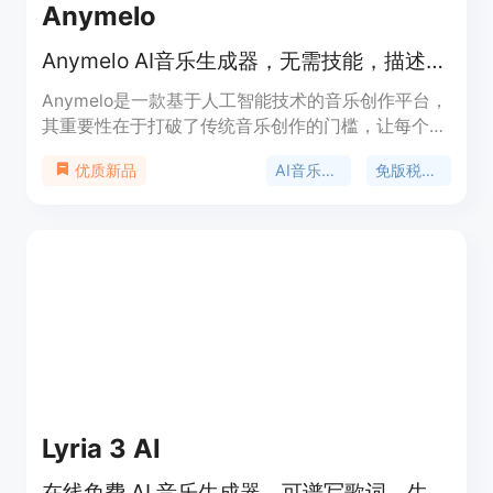
Anymelo
Anymelo AI音乐生成器，无需技能，描述风格即可创作免版税音乐。
Anymelo是一款基于人工智能技术的音乐创作平台，
其重要性在于打破了传统音乐创作的门槛，让每个人
都能轻松成为音乐创作者。主要优点包括无需音乐专
AI音乐生成
免版税音乐
优质新品
业技能，能快速生成高质量、多风格的音乐作品，且
生成的音乐具有商业使用权。产品背景是顺应人工智
能在音乐领域的发展趋势，为广大音乐爱好者和创作
者提供便捷的创作工具。关于价格，文档未提及具体
付费模式，推测可能有免费试用或付费使用的方式。
产品定位是面向所有有音乐创作需求的人群，无论是
专业音乐人还是普通爱好者。
Lyria 3 AI
在线免费 AI 音乐生成器，可谱写歌词、生成歌曲，免版税创作体验。