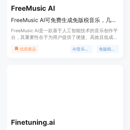
FreeMusic AI
FreeMusic AI可免费生成免版税音乐，几秒出曲，适用于多场景。
FreeMusic AI是一款基于人工智能技术的音乐创作平
台，其重要性在于为用户提供了便捷、高效且低成本
的音乐创作解决方案。主要优点包括能够快速生成免
AI音乐生成
免版税音乐
优质新品
版税音乐，支持多种音乐风格和类型，提供丰富的音
乐创作工具，如歌词生成、人声移除、音轨拆分和音
乐母带处理等。产品背景是满足创作者、企业和专业
人士对于快速、高质量音乐创作的需求。价格方面，
用户可以免费使用大部分功能，同时也提供商业许
可。产品定位是面向全球的创作者、企业和专业人
士，帮助他们轻松创作原创音乐。
Finetuning.ai