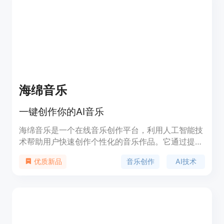
法到音乐作品实时播放的所有步骤。AIbstract在云
计算中运行，可以在任何设备上使用，甚至在性能不
强的设备上也可以使用。AIbstract的音乐完全属于
用户，用户可以自由使用这些音乐，包括分享、公开
分发、注册版权管理服务和销售。
海绵音乐
一键创作你的AI音乐
海绵音乐是一个在线音乐创作平台，利用人工智能技
术帮助用户快速创作个性化的音乐作品。它通过提供
各种风格和情感的音乐模板，简化了音乐创作的复杂
音乐创作
AI技术
优质新品
性，让没有专业音乐背景的用户也能轻松创作出属于
自己的音乐。产品的主要优点包括易用性、多样性和
创新性，背景信息显示它支持多种音乐风格，如
R&B、国风、EMO等，适合不同用户的需求。目前产
品提供免费试用，具体价格和定位信息未在页面中明
确。