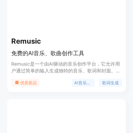
Remusic
免费的AI音乐、歌曲创作工具
Remusic是一个由AI驱动的音乐创作平台，它允许用
户通过简单的输入生成独特的音乐、歌词和封面。这
个平台改变了传统的音乐创作方式，使得没有专业音
AI音乐创作
歌词生成
优质新品
乐背景的人也能轻松创作出高质量的音乐作品。
Remusic的主要优点包括易用性、多样性和创新性，
它支持多种音乐风格和类型，并且提供免版税的音乐
作品，适合个人和商业用途。Remusic的背景信息显
示，它已经拥有超过2000名创作者和10000多首音
乐和歌曲，用户满意度高达98%。