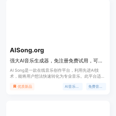
AISong.org
强大AI音乐生成器，免注册免费试用，可无限生成免版税音乐。
AI Song是一款在线音乐创作平台，利用先进AI技
术，能将用户想法快速转化为专业音乐。此平台适合
创作者、音乐家和内容生产者等，无需音乐经验，即
AI音乐生成
免费音乐制作
优质新品
可轻松创作音乐。价格方面，提供有限次数的免费服
务，也有付费模式。其优势在于支持30种音乐风
格，输出为专业工作室品质，且拥有完整商业版权。