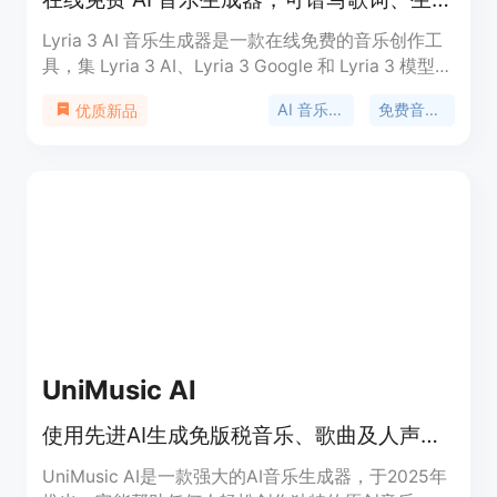
Lyria 3 AI 音乐生成器是一款在线免费的音乐创作工
具，集 Lyria 3 AI、Lyria 3 Google 和 Lyria 3 模型于
一身。它可以通过文字或歌词快速生成高保真的音乐
AI 音乐生成
免费音乐创作
优质新品
作品，支持多种音乐风格，包括流行、摇滚、爵士
等。该产品的主要优点包括全流程一站式体验、自然
的人声效果、成品级导出质量、快速响应、可商业使
用等。其定位是为各类创作者提供便捷、高效、高质
量的音乐创作解决方案，无论是专业音乐人还是普通
爱好者都能轻松上手。产品提供免费使用，免费用户
拥有初始积分，付费计划提供更多积分且支持月度滚
存。
UniMusic AI
使用先进AI生成免版税音乐、歌曲及人声，无需音乐技能
UniMusic AI是一款强大的AI音乐生成器，于2025年