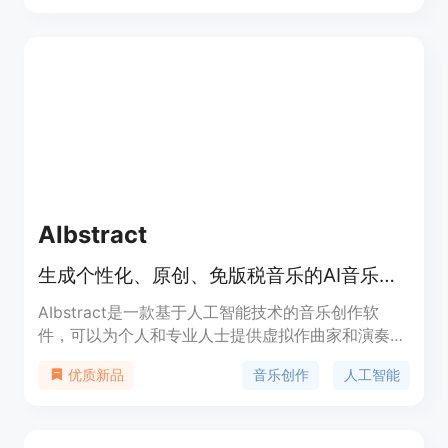
成4首AI歌曲，还能无限免费创作歌词；Minimax
Music 2.0带来了强大控制、自然饱满的人声、丰富
的乐器层和清晰的歌曲结构等四大突破。产品定位为
面向广大音乐创作者，无论是专业人士还是业余爱好
者都能使用。价格方面，每天有4次免费AI歌曲生成
机会，付费可获得更多权限。
AIbstract
生成个性化、原创、免版税音乐的AI音乐创作软件
AIbstract是一款基于人工智能技术的音乐创作软
件，可以为个人和专业人士提供虚拟作曲家和演奏家
的服务。无需音乐技能，用户可以生成和实时播放个
音乐创作
人工智能
优质新品
性化、原创、免版税的音乐。AIbstract集成了许多
互补功能，以满足各种音乐需求和用例。用户可以通
过AIbstract表达音乐需求，软件可以完成从音乐想