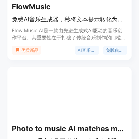
FlowMusic
免费AI音乐生成器，秒将文本提示转化为带人声的免版税歌曲。
Flow Music AI是一款由先进生成式AI驱动的音乐创
作平台。其重要性在于打破了传统音乐制作的门槛，
让没有音乐经验的人也能轻松创作音乐。主要优点包
AI音乐生成
免版税音乐
优质新品
括：能快速将文本描述转化为完整歌曲，生成的歌曲
免版税可用于商业用途，支持多种语言和风格，还能
快速迭代生成不同版本。产品背景是随着AI技术发
展，为满足大众音乐创作需求而诞生。价格方面，有
免费版本，也有提供更多功能的付费高级计划。其定
位是为音乐创作者、内容创作者、商业用户等提供便
捷的音乐创作解决方案。
Photo to music AI matches mood perfectly online