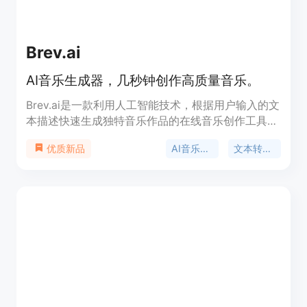
Brev.ai
AI音乐生成器，几秒钟创作高质量音乐。
Brev.ai是一款利用人工智能技术，根据用户输入的文
本描述快速生成独特音乐作品的在线音乐创作工具。
它基于Suno V3.5技术，支持多种音乐风格和流派，
AI音乐生成
文本转音乐
优质新品
适用于视频、播客、游戏配乐等多场景。Brev.ai的主
要优点包括高效率、成本效益高、易于使用，以及能
够提供高质量的音乐输出。