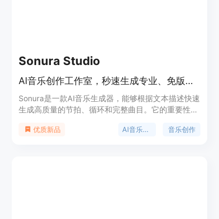
Sonura Studio
AI音乐创作工作室，秒速生成专业、免版税的各类型音乐轨道。
Sonura是一款AI音乐生成器，能够根据文本描述快速
生成高质量的节拍、循环和完整曲目。它的重要性在
于极大地降低了音乐创作的门槛，使初学者和专业人
AI音乐生成器
音乐创作
优质新品
士都能快速实现音乐创作的想法。主要优点包括生成
速度快（平均不到10秒）、质量高（工作室级输
出）、灵活性强（支持几乎所有音乐流派），并且用
户拥有完全的商业版权。该产品免费提供创作信用额
度，无需信用卡即可试用，之后可选择付费计划。其
定位是面向各类音乐创作者，无论是新手还是专业制
作人，都能通过简单的文本描述实现音乐创作。