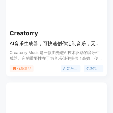
Creatorry
AI音乐生成器，可快速创作定制音乐，无限免版税，保留全部版权
Creatorry Music是一款由先进AI技术驱动的音乐生
成器。它的重要性在于为音乐创作提供了高效、便捷
的解决方案，降低了创作门槛。主要优点包括能快速
AI音乐生成器
免版税音乐
优质新品
将创意转化为带歌词和 vocals 的专业音乐，生成无
限的免版税音乐，创作者可保留100%的版税，即便
取消订阅也能维持永久许可。产品背景方面，它拥有
大量活跃用户，已创作了众多歌曲。价格和定位：虽
未提及具体价格，但有免费首曲，定位是为创作者提
供一站式音乐创作解决方案。