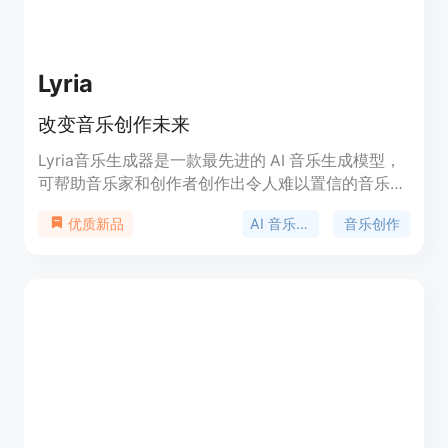
Lyria
改变音乐创作未来
Lyria音乐生成器是一款最先进的 AI 音乐生成模型，
可帮助音乐家和创作者创作出令人难以置信的音乐作
品。它通过生成高质量的音乐，包括乐器和人声，执
AI 音乐生成
音乐创作
优质新品
行转换和延续任务，并提供更精细的风格和表演控
制。除此之外，还有两个 AI 实验项目：Dream
Track 和 Music AI 工具，旨在为创造力开辟新的领
域。