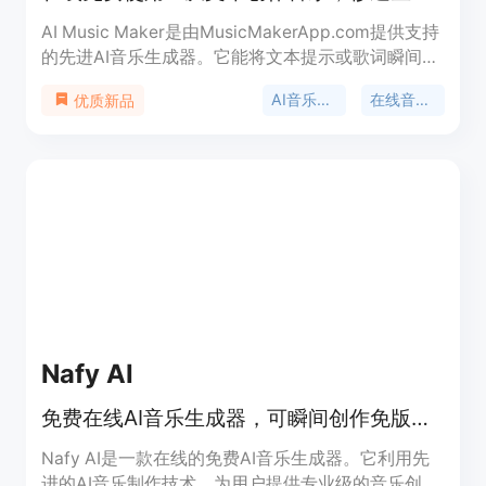
AI Music Maker是由MusicMakerApp.com提供支持
的先进AI音乐生成器。它能将文本提示或歌词瞬间转
化为带有旋律、和声和 vocals 的完整原创歌曲，无
AI音乐生成
在线音乐创作
优质新品
需任何音乐理论或制作技能。该产品的主要优点在于
操作简单，即使零音乐技能的用户也能快速创作出专
业品质的音乐；生成速度快，能在数秒内完成音乐创
作；可生成多种风格的音乐，满足不同场景需求。产
品提供免费计划，有每日使用额度，适合个人使用；
付费订阅可用于商业用途，用户拥有所创作歌曲的全
部版权。其定位是为各类创作者提供便捷的音乐创作
工具，帮助他们轻松实现音乐创意。
Nafy AI
免费在线AI音乐生成器，可瞬间创作免版税、广播级音乐。
Nafy AI是一款在线的免费AI音乐生成器。它利用先
进的AI音乐制作技术，为用户提供专业级的音乐创作