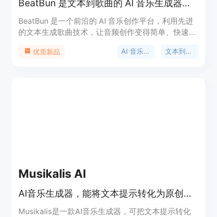
BeatBun 是文本到歌曲的 AI 音乐生成器，可将文字转免版税曲目。
BeatBun 是一个前沿的 AI 音乐创作平台，利用先进
的文本生成歌曲技术，让音频创作变得简单、快速且
人人可及。它消除了复杂数字音频工作站的学习门
AI 音乐生成
文本到歌曲
优质新品
槛，用户无需昂贵的录音室设备，只需发挥想象力，
就能将创意转化为音乐。该平台以文本生成歌曲为核
心，围绕此功能构建了一系列服务。在价格方面，提
供免费版本，也有订阅服务，能大幅削减用户的音频
成本。其定位是服务于内容创作者、独立开发者、音
乐爱好者等各类有音乐创作需求的人群，让他们能够
轻松制作出专业的原创音乐。
Musikalis AI
AI音乐生成器，能将文本提示转化为原创歌曲、 vocals和免版税乐器伴奏
Musikalis是一款AI音乐生成器，可把文本提示转化