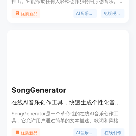
推出。它能帮助任何人轻松创作独特的原创音乐。其
主要优点在于无需用户具备音乐技能，只需描述想法
AI音乐生成
免版税音乐
优质新品
或粘贴歌词，AI就能在一分钟内生成包含人声、旋律
和专业编曲的完整曲目。所有生成的音乐均免版税，
用户拥有完全所有权。产品提供多种价格计划，免费
计划可开始体验，Lite计划月付15美元、年付120美
元，Pro计划月付30美元、年付240美元，定位为满
足不同用户对音乐创作的需求，无论是个人创作还是
商业使用都能适用。
SongGenerator
在线AI音乐创作工具，快速生成个性化音乐。
SongGenerator是一个革命性的在线AI音乐创作工
具，它允许用户通过简单的文本描述、歌词和风格输
入，快速生成高质量的个性化音乐曲目。这个工具简
AI音乐生成
在线创作
优质新品
化了音乐创作流程，无论是新手还是专业音乐人，都