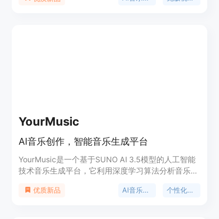
税商用授权、支持多平台使用、可对音乐风格进行细
致控制等。该平台的背景是满足现代内容创作对于快
速生成高质量音乐的需求。它提供免费、创作者、专
业和企业等不同层级的付费计划，定位是帮助用户快
速制作出适合各种场景的原创音乐。
YourMusic
AI音乐创作，智能音乐生成平台
YourMusic是一个基于SUNO AI 3.5模型的人工智能
技术音乐生成平台，它利用深度学习算法分析音乐数
据和风格，融合音符、和弦和节奏，为音乐创作者、
AI音乐生成
个性化定制
优质新品
爱好者以及寻求独特音乐体验的用户提供个性化的音
乐作品。