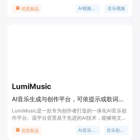
设风格模板，也支持用户通过自定义创作来制作独一
AI视频生成
音乐视频
优质新品
无二的视频内容。用户每天可以免费生成总时长为
100秒的视频，满足日常的创作需求。Kimi创作空间
让视频制作变得快速、便捷，无需专业技能即可创作
出高质量、逼真效果的音乐视频。
LumiMusic
AI音乐生成与创作平台，可依提示或歌词创作完整歌曲并完善。
LumiMusic是一款专为创作者打造的一体化AI音乐创
作平台。该平台背景基于先进的AI技术，能够将文本
或歌词转化为高质量、富有表现力的歌曲。其重要性
AI音乐生成
音乐创作平台
优质新品
在于打破了传统音乐创作的门槛，让没有专业音乐知
识的人也能轻松创作音乐。主要优点包括可使用先进