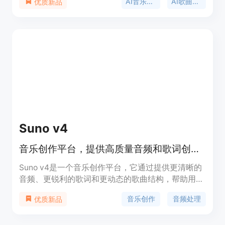
AI音乐生成
AI歌曲创作
优质新品
付，拥有多种先进的AI模型，可生成不同风格和时长
的音乐。该平台定位为服务广大音乐创作者，无论是
专业音乐人还是音乐爱好者，都能利用其功能实现音
乐创意。价格方面，部分功能免费使用，部分功能可
能需要使用积分。
Suno v4
音乐创作平台，提供高质量音频和歌词创作。
Suno v4是一个音乐创作平台，它通过提供更清晰的
音频、更锐利的歌词和更动态的歌曲结构，帮助用户
以更快的速度创作音乐。这个平台不仅提升了音乐创
音乐创作
音频处理
优质新品
作的质量，还通过引入新的功能和技术，如ReMi歌
词辅助模型和个性化封面艺术，进一步增强了用户的