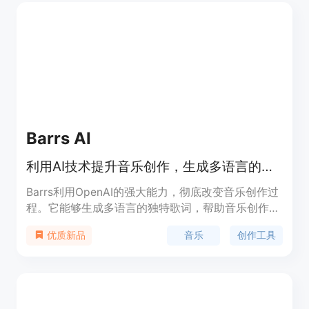
创作体验。Suno v4的背景是音乐创作领域对于更高
效、更高质量的创作工具的需求，它通过技术的进步
来满足这一需求。Suno v4目前处于Beta测试阶段，
主要面向Pro和Premier用户。
Barrs AI
利用AI技术提升音乐创作，生成多语言的独特歌词
Barrs利用OpenAI的强大能力，彻底改变音乐创作过
程。它能够生成多语言的独特歌词，帮助音乐创作者
写出更好的歌词。Barrs提供了数十种不同语言的歌
音乐
创作工具
优质新品
词生成功能，让音乐创作更加便捷和创新。用户可以
通过Barrs的iOS应用来体验这一创新工具。