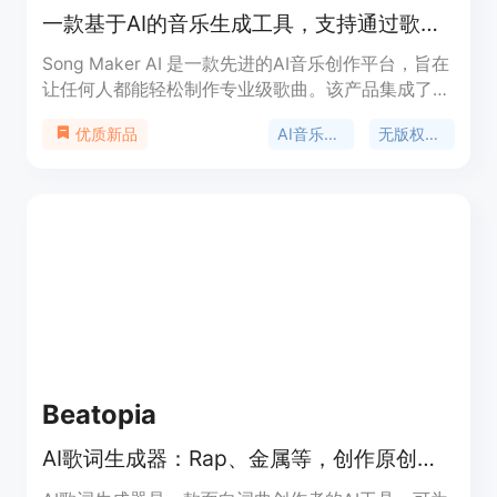
一款基于AI的音乐生成工具，支持通过歌词或描述快速创作商用无版权歌曲。
Song Maker AI 是一款先进的AI音乐创作平台，旨在
让任何人都能轻松制作专业级歌曲。该产品集成了最
新的AI音频生成技术（如v6模型），支持从文本描述
AI音乐生成
无版权音乐
优质新品
或歌词直接转换为旋律、编曲和人声。其核心价值在
于提供100%无版权（Royalty-Free）的音乐，用户
可以将其用于YouTube、TikTok等商业场景而无需担
心侵权。产品定位为高效、低门槛的创作工具，平衡
了业余爱好者的趣味性与专业内容创作者的实用性。
Beatopia
AI歌词生成器：Rap、金属等，创作原创歌词