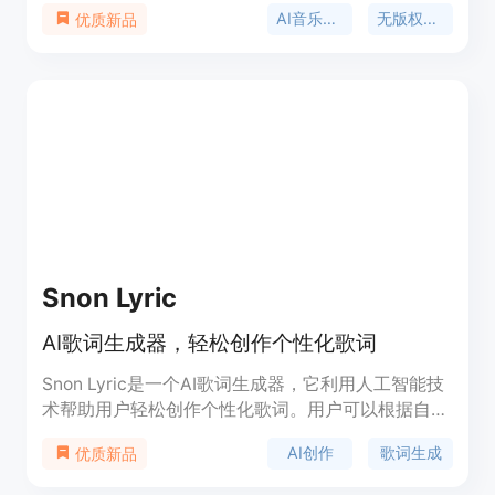
主要优点在于能够在短时间内将任何文本转化为歌
AI音乐生成
无版权音乐
优质新品
曲，无需创作者具备专业的音乐知识和昂贵的设备。
生成的音乐质量达到专业水准，并且具有100%的原
创性和免版权特性，用户拥有完全的所有权，可以在
商业项目中安全使用。其定位为面向各类创作者的音
乐创作工具，无论是专业音乐人、内容创作者还是普
通音乐爱好者，都能借助它轻松实现音乐创作的想
法。价格方面，提供免费试用，具体付费模式可能根
据不同的功能使用情况而定。
Snon Lyric
AI歌词生成器，轻松创作个性化歌词
Snon Lyric是一个AI歌词生成器，它利用人工智能技
术帮助用户轻松创作个性化歌词。用户可以根据自己
的喜好选择不同的主题、语言、风格和情绪，生成器
AI创作
歌词生成
优质新品
会根据这些参数生成相应的歌词。这个产品对于音乐
创作者来说是一个强大的辅助工具，它不仅可以提高