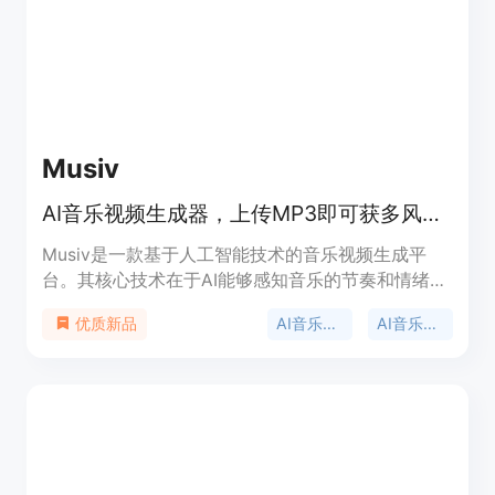
Musiv
AI音乐视频生成器，上传MP3即可获多风格视频，还能创作音乐和歌词
Musiv是一款基于人工智能技术的音乐视频生成平
台。其核心技术在于AI能够感知音乐的节奏和情绪，
快速为音乐生成专业的视频。该平台可以帮助用户将
AI音乐视频生成
AI音乐创作
优质新品
音乐转化为富有创意的影视级MV，为创作者节省大
量时间和成本。平台同时具备AI音乐生成、歌词创作
等功能，提供一站式内容创作服务。Musiv面向全球
创作者，提供免费使用机会，无需信用卡即可开始探
索，具有很强的易用性和创新性。