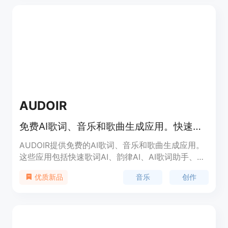
Music 2.0带来了强大控制、自然饱满的人声、丰富
的乐器层和清晰的歌曲结构等四大突破。产品定位为
面向广大音乐创作者，无论是专业人士还是业余爱好
者都能使用。价格方面，每天有4次免费AI歌曲生成
机会，付费可获得更多权限。
AUDOIR
免费AI歌词、音乐和歌曲生成应用。快速歌词AI、韵律AI、AI歌词助手、AI音乐魔术、AI音乐生成器和歌词转音乐AI。现在可在网页应用、App Store和Google Play上使用。
AUDOIR提供免费的AI歌词、音乐和歌曲生成应用。
这些应用包括快速歌词AI、韵律AI、AI歌词助手、AI
音乐魔术、AI音乐生成器和歌词转音乐AI。它们利用
音乐
创作
优质新品
人工智能技术生成高质量的歌词、音乐和歌曲，帮助
用户在创作音乐方面提供灵感和支持。产品具有高度
的自动化和智能化，可以提供个性化的创作体验。
AUDOIR的目标是使音乐创作变得更加简单、快速和
有趣。