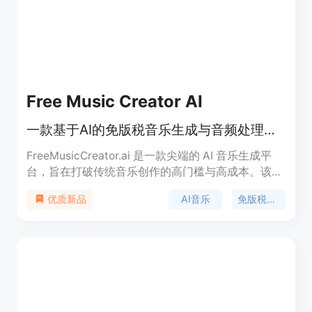
Free Music Creator AI
一款基于AI的免版税音乐生成与音频处理工具，可将文本、歌词或创意秒变高品质音乐。
FreeMusicCreator.ai 是一款尖端的 AI 音乐生成平
台，旨在打破传统音乐创作的高门槛与高成本。该产
品背景基于当前创作者经济对版权音乐的巨大需求，
AI音乐
免版税音乐
优质新品
通过先进的人工智能技术，让用户无需懂乐理或编
曲，即可在数秒内创作出专业级歌曲。产品主要优点
在于高效、免版税以及功能全面，不仅能生成音乐，
还集成了人声分离和音轨拆分等实用工具。其产品定
位为创作者的 AI 音乐助手，价格采取免费+订阅制
（Freemium）模式，既提供免费的基础额度，也为
有商业变现需求的用户提供超值的付费方案。