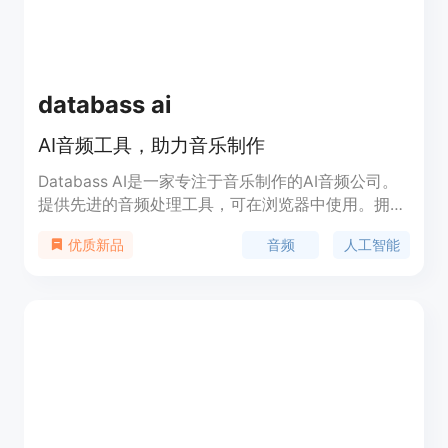
databass ai
AI音频工具，助力音乐制作
Databass AI是一家专注于音乐制作的AI音频公司。
提供先进的音频处理工具，可在浏览器中使用。拥有
文本转音频、音频转音频、音频分离、歌词助手和人
音频
人工智能
优质新品
声风格等多种功能，帮助音乐制作人释放创造力。定
价信息请访问官方网站获取。