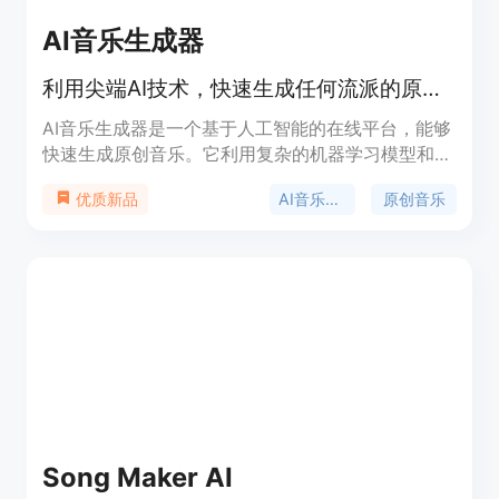
AI音乐生成器
利用尖端AI技术，快速生成任何流派的原创音乐。
AI音乐生成器是一个基于人工智能的在线平台，能够
快速生成原创音乐。它利用复杂的机器学习模型和神
经网络技术，分析数百万首歌曲的模式和结构，生成
AI音乐创作
原创音乐
优质新品
高质量的旋律、和声和人声。该产品的主要优点是能
够快速实现音乐创作，支持多种流派和风格的定制，
并提供灵活的生成选项。它适合音乐创作者、内容制
作者和企业用户，能够帮助他们节省创作时间，激发
灵感，并生成符合特定需求的音乐。产品提供免费试
用和多种付费计划，满足不同用户的需求。
Song Maker AI