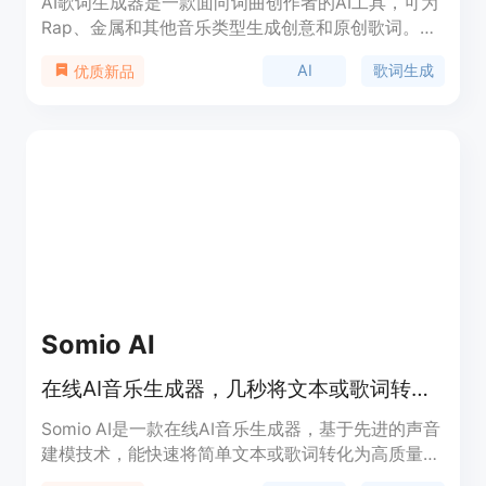
AI歌词生成器是一款面向词曲创作者的AI工具，可为
Rap、金属和其他音乐类型生成创意和原创歌词。它
提供无尽的灵感和建议，帮助歌曲创作更智能更高
AI
歌词生成
优质新品
效。用户可以在一个地方编辑和保存歌词，并根据需
要进行调整。AI歌词生成器与Beats订阅一起提供，
用户可以免费试用。
Somio AI
在线AI音乐生成器，几秒将文本或歌词转为全长曲目，免费创作
Somio AI是一款在线AI音乐生成器，基于先进的声音
建模技术，能快速将简单文本或歌词转化为高质量的
完整音乐作品。其重要性在于降低了音乐创作的门