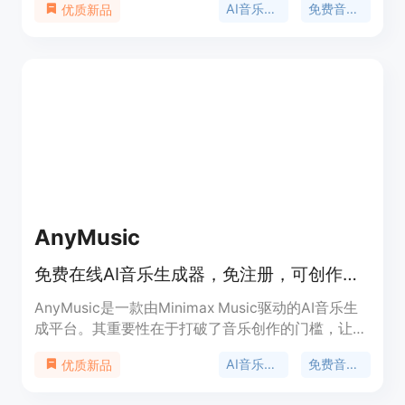
AI音乐生成器
免费音乐创作
优质新品
槛，让非专业人士也能轻松制作音乐。该产品具有高
度可定制性，用户可自主调整音乐的情绪、风格、声
部等参数。此外，所有生成的音乐都带有完整版权许
可，可放心用于个人和商业用途。产品提供免费试
用，同时也有付费套餐可供选择，定位为面向广大音
乐爱好者、创作者和商业用户的全能音乐创作平台。
AnyMusic
免费在线AI音乐生成器，免注册，可创作歌曲和歌词，提供免版税音乐。
AnyMusic是一款由Minimax Music驱动的AI音乐生
成平台。其重要性在于打破了音乐创作的门槛，让普
通用户也能轻松创作音乐。主要优点包括操作简单，
AI音乐生成
免费音乐创作
优质新品
支持文本转歌曲、歌词转歌曲等模式；每天可免费生
成4首AI歌曲，还能无限免费创作歌词；Minimax