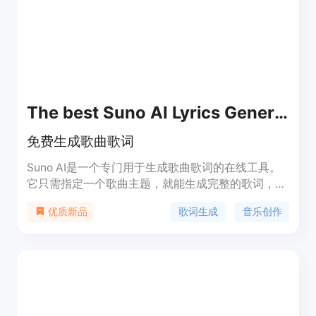
品提供免费试用，具体价格和定位信息未在页面中明
确。
The best Suno AI Lyrics Generator
免费生成歌曲歌词
Suno AI是一个专门用于生成歌曲歌词的在线工具。
它只需指定一个歌曲主题，就能生成完整的歌词，包
括歌词内容、旋律和伴奏。Suno AI可以生成2分钟的
歌词生成
音乐创作
优质新品
完整歌曲，支持各种音乐风格和流派。用户可以免费
使用Suno AI网站或Discord频道生成歌曲。同时，
Suno AI还提供付费版本，提供更多的生成点数和商
业使用权。