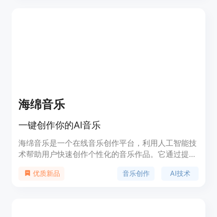
创作效率，还能激发创作灵感。Snon Lyric支持多种
语言，包括中文和英文，使其能够服务于全球用户。
产品背景信息显示，Snon Lyric由Gemini提供技术支
持，致力于通过技术创新推动音乐创作的发展。
海绵音乐
一键创作你的AI音乐
海绵音乐是一个在线音乐创作平台，利用人工智能技
术帮助用户快速创作个性化的音乐作品。它通过提供
各种风格和情感的音乐模板，简化了音乐创作的复杂
音乐创作
AI技术
优质新品
性，让没有专业音乐背景的用户也能轻松创作出属于
自己的音乐。产品的主要优点包括易用性、多样性和
创新性，背景信息显示它支持多种音乐风格，如
R&B、国风、EMO等，适合不同用户的需求。目前产