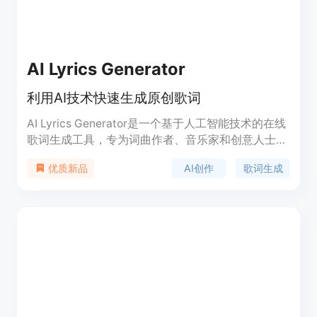
AI Lyrics Generator
利用AI技术快速生成原创歌词
AI Lyrics Generator是一个基于人工智能技术的在线
歌词生成工具，专为词曲作者、音乐家和创意人士设
计。它能够根据用户输入的风格、主题和情感等参
AI创作
歌词生成
优质新品
数，快速生成原创歌词。这个工具利用先进的机器学
习算法，模仿人类创作歌词的过程，为用户提供灵感
和创作辅助。AI Lyrics Generator不仅能够节省创作
时间，还能拓宽创作视野，帮助用户探索不同的音乐
风格和表达方式。