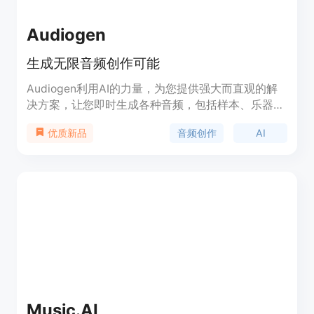
Audiogen
生成无限音频创作可能
Audiogen利用AI的力量，为您提供强大而直观的解
决方案，让您即时生成各种音频，包括样本、乐器、
音效或纹理。生成的声音具有高品质，可以变化无
音频创作
AI
优质新品
穷，免版税，可生成不同长度，实时生成，还可以扩
展已有的声音。无论您是音乐制作人、视频专业人士
还是配音艺术家，Audiogen都可以满足您的需求。
Music.AI