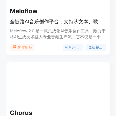
Meloflow
全链路AI音乐创作平台，支持从文本、歌词生成高质量原创歌曲及音频编辑。
Meloflow 2.0 是一款集成化AI音乐创作工具，致力于
将AI生成技术融入专业音频生产流。它不仅是一个简
单的“文本转音乐”生成器，更通过引入‘风格参
AI音乐生成
免版税音乐
优质新品
考’（Style Reference）技术，允许用户通过搜索特
定艺术家或歌曲风格来精准引导创作，解决了AI生成
随机性强的痛点。产品定位于为创作者提供商业级、
可授权的音乐素材。背景方面，Meloflow 针对版权
安全进行了优化，确保生成的音乐符合商业使用标
准。其价格体系采用‘免费试用+付费订阅’模式，付费
用户可解锁更高创作额度及完整的商业版权许可。
Chorus