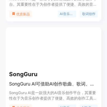
台。其重要性在于为创作者提供了便捷、高效的音乐
创作方式，无需专业音乐知识和复杂的音乐制作软
AI音乐生成
歌词创作
优质新品
件。主要优点包括：能够根据文本提示快速生成符合
需求的音乐，支持多种音乐风格和场景；提供歌词创
作、人声分离、音轨拆分等多功能于一体的音频处理
服务；具有不同等级的付费计划，满足不同用户的需
求。产品背景是随着人工智能技术在音乐领域的应用
而诞生，旨在降低音乐创作门槛，提高创作效率。价
格方面，提供免费额度，也有按月或按年付费的不同
套餐，分别为Starter（每月10.49美元）、Pro（每
月20.99美元）、Premium（每月34.99美元）。定
位是面向广大音乐创作者、视频制作者、游戏开发者
等，为他们提供一站式的音乐创作和音频处理解决方
SongGuru
案。
SongGuru AI可借助AI创作歌曲、歌词、音乐，还具备多种音频处理功能。
SongGuru AI是一款强大的AI音乐创作平台，其重要
性在于为音乐创作者提供了便捷、高效的创作工具。
主要优点包括免费使用、快速生成、无需信用卡支