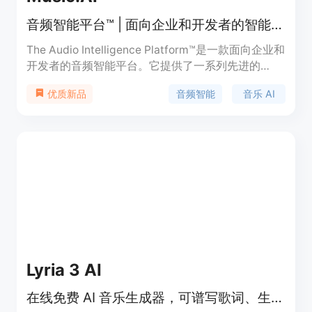
音频智能平台™ | 面向企业和开发者的智能音乐 AI
The Audio Intelligence Platform™是一款面向企业和
开发者的音频智能平台。它提供了一系列先进的
Complementary AI™ 模型，可用于音频分离、转
音频智能
音乐 AI
优质新品
录、混音、母带制作、生成器、编码器、效果处理等
多个领域。该平台拥有用户友好的界面、强大的性能
和安全保障，可为您的项目提供创新和便捷的音频解
决方案。
Lyria 3 AI
在线免费 AI 音乐生成器，可谱写歌词、生成歌曲，免版税创作体验。