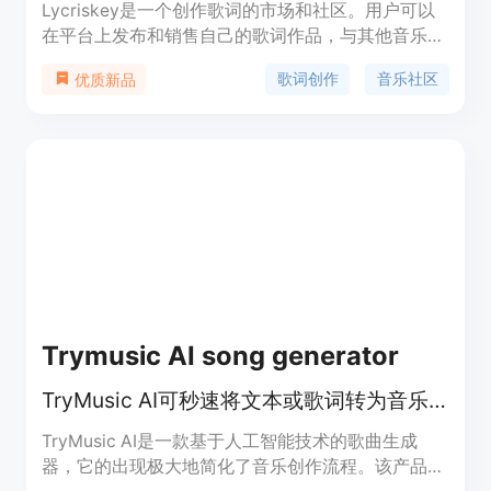
Lycriskey是一个创作歌词的市场和社区。用户可以
在平台上发布和销售自己的歌词作品，与其他音乐人
进行交流和合作。Lycriskey提供了歌词创作工具和
歌词创作
音乐社区
优质新品
在线编辑器，方便用户创作和分享作品。平台还提供
歌词授权和版权保护服务，帮助用户保护自己的作品
权益。无论是专业音乐人还是爱好者，都可以在
Lycriskey上找到灵感和机会。
Trymusic AI song generator
TryMusic AI可秒速将文本或歌词转为音乐，生成专业级无版权音乐。
TryMusic AI是一款基于人工智能技术的歌曲生成
器，它的出现极大地简化了音乐创作流程。该产品的