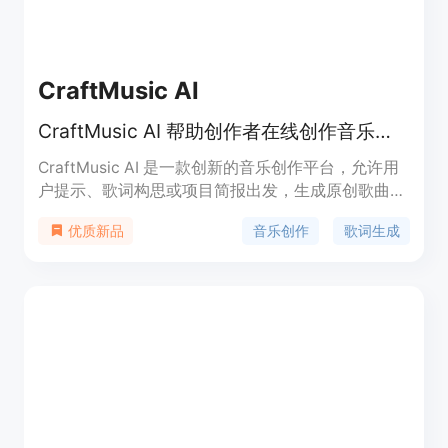
CraftMusic AI
CraftMusic AI 帮助创作者在线创作音乐和歌词。
CraftMusic AI 是一款创新的音乐创作平台，允许用
户提示、歌词构思或项目简报出发，生成原创歌曲和
伴奏。其主要优点在于用户可以自由选择音乐风格、
音乐创作
歌词生成
优质新品
情感和乐器，从而制作出符合自己需求的音乐。产品
提供多种定价方案，支持从个人使用到商业许可，为
创作者提供灵活的选择。