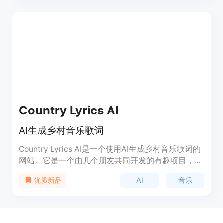
的AI模型创作歌曲、拥有一系列AI音乐编辑工具、生
成的音乐具有清晰的版权以及支持流畅的音乐播放和
分享。价格方面，提供免费版和多种付费套餐，如
Starter套餐每年99美元、Pro套餐每年300美元、
Unlimited套餐每年708美元，不同套餐对应不同的
使用额度和功能。其定位是满足不同层次音乐创作者
的需求。
Country Lyrics AI
AI生成乡村音乐歌词
Country Lyrics AI是一个使用AI生成乡村音乐歌词的
网站。它是一个由几个朋友共同开发的有趣项目，用
于学习AI和机器学习。通过输入相关信息，Country
AI
音乐
优质新品
Lyrics AI将生成原创的乡村音乐歌词。