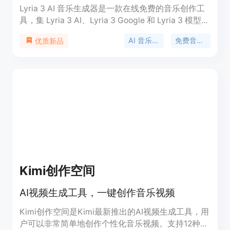
Lyria 3 AI 音乐生成器是一款在线免费的音乐创作工
具，集 Lyria 3 AI、Lyria 3 Google 和 Lyria 3 模型于
一身。它可以通过文字或歌词快速生成高保真的音乐
AI 音乐生成
免费音乐创作
优质新品
作品，支持多种音乐风格，包括流行、摇滚、爵士
等。该产品的主要优点包括全流程一站式体验、自然
的人声效果、成品级导出质量、快速响应、可商业使
用等。其定位是为各类创作者提供便捷、高效、高质
量的音乐创作解决方案，无论是专业音乐人还是普通
爱好者都能轻松上手。产品提供免费使用，免费用户
拥有初始积分，付费计划提供更多积分且支持月度滚
存。
Kimi创作空间
AI视频生成工具，一键创作音乐视频
Kimi创作空间是Kimi最新推出的AI视频生成工具，用
户可以非常简单地创作个性化音乐视频。支持12种预