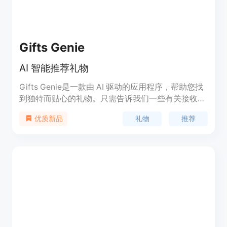
Gifts Genie
AI 智能推荐礼物
Gifts Genie是一款由 AI 驱动的应用程序，帮助您找
到独特而贴心的礼物。只需告诉我们一些有关接收者
兴趣的细节，我们将为您推荐完美的礼物。无论是巧
礼物
推荐
优质新品
克力爱好者、电影迷还是喜欢露营的人，我们都能为
您找到最合适的礼物。