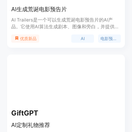
AI生成荒诞电影预告片
AI Trailers是一个可以生成荒诞电影预告片的AI产
品。它使用AI算法生成剧本、图像和旁白，并提供多
次编辑和支持。每个视频信用包括20-40秒的预告片
AI
电影预告片
优质新品
视频，AI生成的剧本、图像和旁白，最多3次AI编辑
和2次手动编辑。定价为每个视频信用10美元，提供
Discord支持。
GiftGPT
AI定制礼物推荐