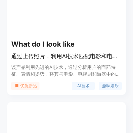
用，预计会以免费或低价格的形式提供给用户。
What do I look like
通过上传照片，利用AI技术匹配电影和电视剧中的相似角色，体验趣味变脸服务。
该产品利用先进的AI技术，通过分析用户的面部特
征、表情和姿势，将其与电影、电视剧和游戏中的角
色进行匹配。用户可以上传照片，快速找到与自己相
AI技术
趣味娱乐
优质新品
似的角色，并体验变脸功能，生成有趣的内容。该产
品以趣味性和娱乐性为主，旨在为用户提供一种全新
的互动体验，适合喜欢电影、电视剧和社交媒体分享
的用户。产品目前免费，定位为轻娱乐工具，适合广
泛的用户群体。