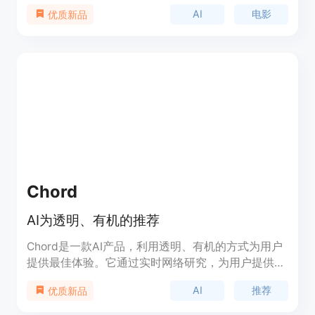
利用先进的人工智能技术，深入你最喜欢的电影中，
AI
电影
优质新品
以前所未有的方式体验电影。filmfaceAI可以让你参
演各种电影，例如《哈利·波特》、《指环王》、
《搏击俱乐部》等。平台还提供了丰富的功能点，让
你在电影中扮演各种角色，例如更换场景、修改服装
等。filmfaceAI适用于任何人，无论是电影爱好者还
是想要尝试新鲜事物的人。定价方面，可以根据用户
的需求选择不同的套餐。filmfaceAI定位于给用户提
供一个与电影互动的全新体验。
Chord
AI为透明、有机的推荐
Chord是一款AI产品，利用透明、有机的方式为用户
提供最佳体验。它通过实时网络研究，为用户提供最
新的信息和推荐。Chord具有简单易用的界面和强大
AI
推荐
优质新品
的功能，适用于各种场景和需求。定价灵活，定位于
为用户提供最佳体验和满足他们的需求。