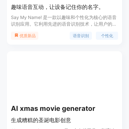
趣味语音互动，让设备记住你的名字。
Say My Name! 是一款以趣味和个性化为核心的语音
识别应用。它利用先进的语音识别技术，让用户的设
备能够识别和响应用户的声音，尤其是用户的名字。
语音识别
个性化
优质新品
这款应用不仅增加了用户与设备互动的乐趣，还提升
了操作的便捷性。Say My Name! 的主要优点包括高
准确率的语音识别、个性化的口令设置以及用户友好
的操作界面。
AI xmas movie generator
生成糟糕的圣诞电影创意