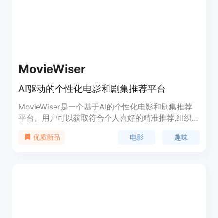
MovieWiser
AI驱动的个性化电影和剧集推荐平台
MovieWiser是一个基于AI的个性化电影和剧集推荐
平台。用户可以获取符合个人喜好的精准推荐,组织
已观看和想看内容,发现相关类型的影视内容。平台
电影
趣味
优质新品
拥有强大的推荐算法,可以根据用户历史记录智能匹
配喜好类型,还支持多种筛选方式进行发现,提供海量
高质量影视资源。用户可以加入社区讨论和询问推
荐,与志同道合的影迷互动。MovieWiser致力于让用
户发现最喜欢的影视作品,创造个性化的观影体验。