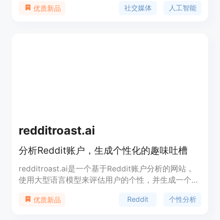
社交媒体
人工智能
优质新品
行分析，从而得出用户的个性标签。这个工具不仅增
加了社交媒体互动的趣味性，也帮助用户更深入地了
解自己和他人。
redditroast.ai
分析Reddit账户，生成个性化的趣味吐槽
redditroast.ai是一个基于Reddit账户分析的网站，
使用大型语言模型来评估用户的个性，并生成一个包
含趣味吐槽的个人分析网页。该网站利用先进的人工
Reddit
个性分析
优质新品
智能技术，为用户提供一种新颖的互动方式，同时增
加社区的趣味性。