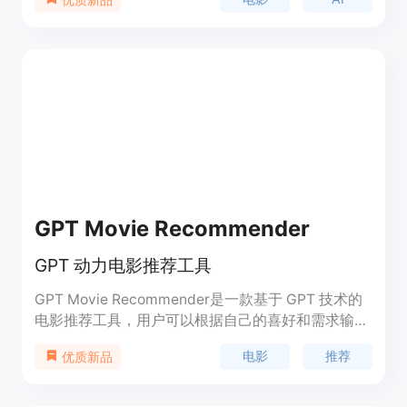
影发现和推荐的未来体验。它具有直观的电影查找功
能，个性化推荐，全面的电影数据库接入，以及免费
的服务。Movievanders是您轻松发现电影和获取个
性化推荐的首选网络平台。
GPT Movie Recommender
GPT 动力电影推荐工具
GPT Movie Recommender是一款基于 GPT 技术的
电影推荐工具，用户可以根据自己的喜好和需求输入
影片类型和附加信息，然后获得个性化的电影推荐。
电影
推荐
优质新品
该工具内置 GPT 技术，能够智能分析用户输入并给
出相应的推荐，帮助用户更快地找到符合自己口味的
电影。