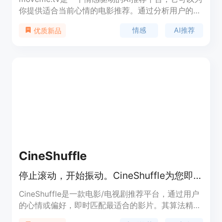
你提供适合当前心情的电影推荐。通过分析用户的情
感和使用emojis表情，moveme.tv可以给出跨所有流
情感
AI推荐
优质新品
媒体平台的免费推荐电影。它不需要下载任何应用程
序，可以在所有设备上使用，完全免费。
CineShuffle
停止滚动，开始振动。CineShuffle为您即时提供完美的电影推荐。
CineShuffle是一款电影/电视剧推荐平台，通过用户
的心情或偏好，即时匹配最适合的影片。其算法精准
推荐，用户只需一键点击即可获得完美选择。产品定