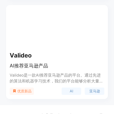
Valideo
AI推荐亚马逊产品
Valideo是一款AI推荐亚马逊产品的平台。通过先进
的算法和机器学习技术，我们的平台能够分析大量数
据，并根据用户的个人喜好和需求提供个性化的产品
AI
亚马逊
优质新品
推荐。我们的优势在于用户友好的界面、节省时间和
成本效益。用户可以更快速地做出明智的购买决策。