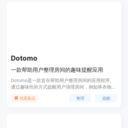
Dotomo
一款帮助用户整理房间的趣味提醒应用
Dotomo是一款旨在帮助用户整理房间的应用程序。
通过趣味性的方式提醒用户清理房间，例如将衣物比
作叛乱者，灰尘比作文明等，使得整理房间的过程更
整理
提醒
优质新品
加有趣和轻松。该应用的主要优点在于其独特的提醒
方式和趣味性，能够激发用户的整理动力。产品背景
信息显示，Dotomo由Arash Midus开发，目前处于
测试阶段，用户可以通过TestFlight获取早期访问权
限。价格方面，目前尚未明确，但作为一款趣味应