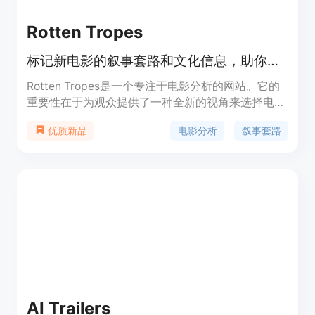
Rotten Tropes
标记新电影的叙事套路和文化信息，助你筛选值得观看的影片。
Rotten Tropes是一个专注于电影分析的网站。它的
重要性在于为观众提供了一种全新的视角来选择电
影，不再仅仅依据电影的题材，而是深入到电影所传
电影分析
叙事套路
优质新品
达的叙事套路和文化信息。主要优点是让观众在观看
电影前了解其背后的深层含义，避免观看不符合自己
价值观或喜好的电影。产品背景是为了满足观众在海
量电影中精准筛选的需求。目前未提及价格信息，定
位是为电影爱好者提供专业的电影筛选工具。
AI Trailers