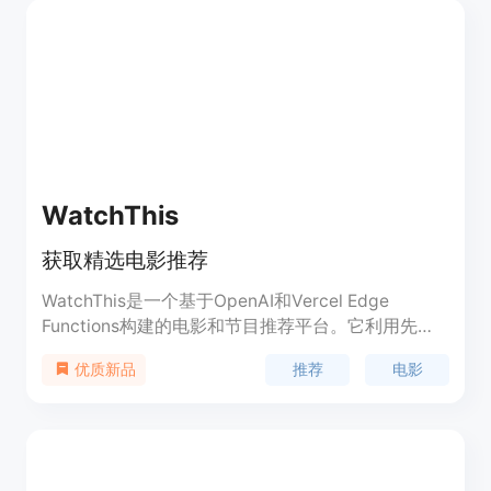
WatchThis
获取精选电影推荐
WatchThis是一个基于OpenAI和Vercel Edge
Functions构建的电影和节目推荐平台。它利用先进
的人工智能技术，为用户提供精心筛选的电影和节目
推荐
电影
优质新品
推荐，帮助用户发现新的精彩内容。该平台定位于为
用户提供个性化、精准的影视推荐服务，让用户更轻
松地找到自己喜欢的影视作品。