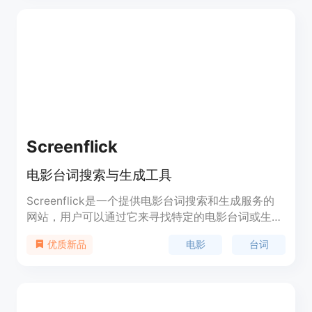
Screenflick
电影台词搜索与生成工具
Screenflick是一个提供电影台词搜索和生成服务的
网站，用户可以通过它来寻找特定的电影台词或生成
新的台词。它不仅能够增加用户对电影的了解和兴
电影
台词
优质新品
趣，还能激发创意思维，为电影爱好者和创作者提供
灵感。