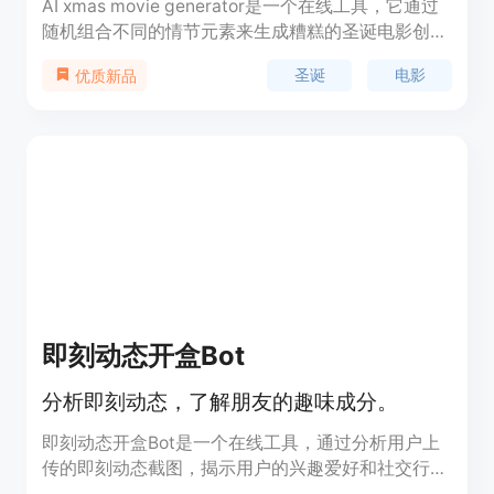
AI xmas movie generator是一个在线工具，它通过
随机组合不同的情节元素来生成糟糕的圣诞电影创
意。这个工具以其幽默和创意性吸引了用户，让人们
圣诞
电影
优质新品
在节日氛围中享受创造的乐趣。它不仅提供了一种娱
乐方式，还能激发人们的想象力和创造力。该工具是
免费的，适合所有年龄段的用户，无需专业背景即可
使用。
即刻动态开盒Bot
分析即刻动态，了解朋友的趣味成分。
即刻动态开盒Bot是一个在线工具，通过分析用户上
传的即刻动态截图，揭示用户的兴趣爱好和社交行
为。它利用人工智能技术，对图片中的文字和图像进