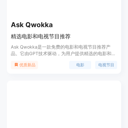
Ask Qwokka
精选电影和电视节目推荐
Ask Qwokka是一款免费的电影和电视节目推荐产
品。它由GPT技术驱动，为用户提供精选的电影和电
视节目推荐。该产品通过分析用户的喜好和观看历
电影
电视节目
优质新品
史，智能推荐适合用户口味的电影和电视节目。无论
您是想找到一部好电影还是想发现新的电视节目，
Ask Qwokka都能帮助您快速找到您喜欢的内容。同
时，Ask Qwokka还提供定价信息和定位服务，帮助
用户更好地了解和选择电影和电视节目。