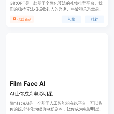
GiftGPT是一款基于个性化算法的礼物推荐平台。我
们的独特算法根据收礼人的兴趣、年龄和关系量身定
制礼物想法，确保您每次都能找到完美的礼物。我们
礼物
推荐
优质新品
的专家团队精心挑选来自信任来源的高质量礼物，让
您可以从市场上最佳的选择中挑选。无论您是在寻找
贴心的生日礼物还是豪华的周年纪念惊喜，我们都有
适合各种预算和场合的礼物想法。
Film Face AI
AI让你成为电影明星
filmfaceAI是一个基于人工智能的在线平台，可以将
你的照片转化为经典电影剧照，让你成为电影明星。