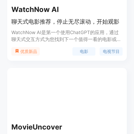
WatchNow AI
聊天式电影推荐，停止无尽滚动，开始观影
WatchNow AI是第一个使用ChatGPT的应用，通过
聊天式交互方式为您找到下一个值得一看的电影或电
视节目。只需添加几部您喜欢的影片，即可获得10个
电影
电视节目
优质新品
个性化推荐。保证帮助您停止无尽滚动，开始观影！
MovieUncover