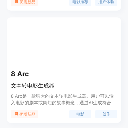
电影推荐
用户体验
优质新品
位为提供快速、精准、愉悦的影视娱乐体验。
8 Arc
文本转电影生成器
8 Arc是一款强大的文本转电影生成器。用户可以输
入电影的剧本或简短的故事概念，通过AI生成符合要
求的电影脚本。用户还可以描述角色和场景，生成完
电影
创作
优质新品
整的电影故事。8 Arc可以帮助用户轻松创建自己的
电影剧本，为创作者提供灵感和创作工具。