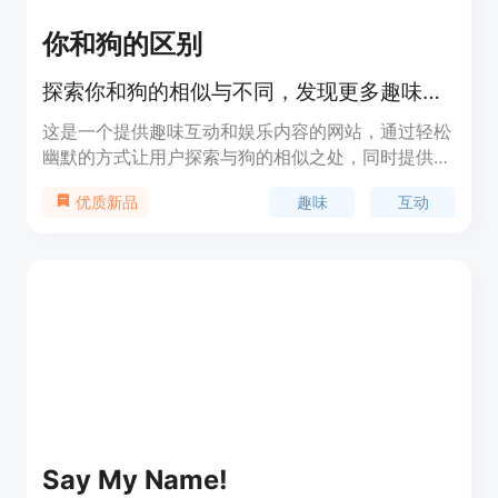
你和狗的区别
探索你和狗的相似与不同，发现更多趣味互动。
这是一个提供趣味互动和娱乐内容的网站，通过轻松
幽默的方式让用户探索与狗的相似之处，同时提供其
他多种娱乐功能，如星座运势、歌词接龙等，旨在为
趣味
互动
优质新品
用户带来轻松愉快的体验。
Say My Name!