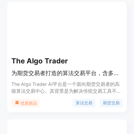
交易者提供了更加智能、便捷、高效的交易方式，降
低了交易门槛，让普通投资者也能享受到机构级的量
化研究服务。产品的主要优点包括：支持自然语言交
互，无需编程知识即可设置复杂的交易策略；提供实
时市场预警和智能信号，帮助用户及时把握交易机
会；支持多种交易所和券商的集成，方便用户进行跨
平台交易；采用非托管模式，保障用户资金安全。产
品定位为面向全球交易者的智能交易平台，价格方面
提供免费使用，同时可能有付费增值服务。
The Algo Trader
为期货交易者打造的算法交易平台，含多种专业交易系统
The Algo Trader AI平台是一个面向期货交易者的高
级算法交易中心。其背景是为解决传统交易工具不适
应当前市场的问题而开发。平台定位为为期货交易者
算法交易
期货交易
优质新品
提供结构化、基于规则的交易系统，取代过时的图表
指标和凭感觉交易。目前平台提供四个专业交易系
统，分别为开盘钟声系统、鲸鱼猎人系统、大象猎人
系统和周期猎人系统。这些系统针对不同的市场状
况、交易窗口或执行风格进行设计，能帮助交易者识