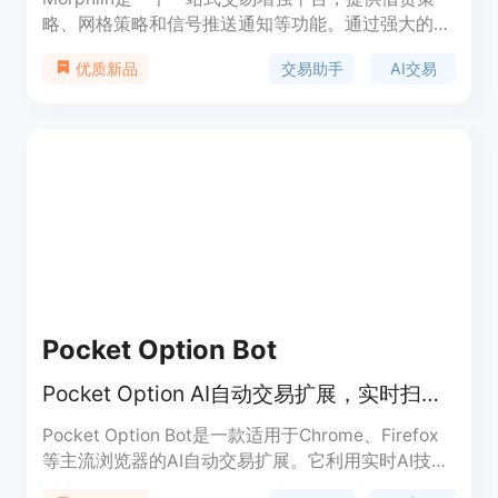
略、网格策略和信号推送通知等功能。通过强大的仪
表盘和实时信号，使交易更明智高效。自动化交易策
交易助手
AI交易
优质新品
略适用于所有交易所和市场，助您实现被动收入。支
持多种策略，实时提供全球各市场的信息。
Pocket Option Bot
Pocket Option AI自动交易扩展，实时扫描信号，可手动或自动交易。
Pocket Option Bot是一款适用于Chrome、Firefox
等主流浏览器的AI自动交易扩展。它利用实时AI技
术，能在不到10毫秒内扫描市场并呈现CALL/PUT信