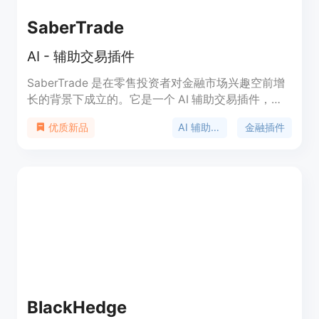
SaberTrade
AI - 辅助交易插件
SaberTrade 是在零售投资者对金融市场兴趣空前增
长的背景下成立的。它是一个 AI 辅助交易插件，将
金融内容与交易执行相结合，以实现更高效的交易。
AI 辅助交易
金融插件
优质新品
通过实时洞察、明智决策和更快速的投资，为您提供
AI 助力的交易伴侣。支持实时市场洞察、自动生成摘
要、交易一体化，可直接在插件中执行交易。
SaberTrade 插件提供 Windows 和 macOS 版本。
BlackHedge