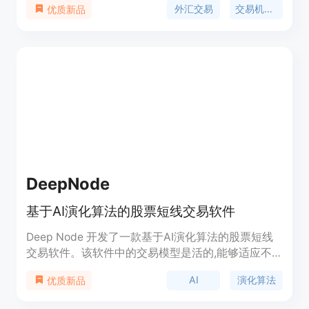
外汇交易
交易机器人
优质新品
动，使交易变得简单且自信。
DeepNode
基于AI演化算法的股票短线交易软件
Deep Node 开发了一款基于AI演化算法的股票短线
交易软件。该软件中的交易模型是活的,能够适应不
断变化的市场条件,以盈利方式进行多资产的短期交
AI
演化算法
优质新品
易。主要功能有:1. 演化型计算平台:通过AI演化算法
优化交易模型;2. 多细胞AI系统:模拟自组织系统,实现