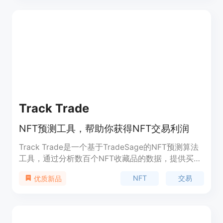
手、风险控制、受到交易专业人士的认可、快速设置
等。 BinoBot是一款可立即访问最佳资产（股票、外
汇等）的交易机器人，可在5分钟内启动。它与交易
平台兼容，100%免费，没有隐藏费用。
Track Trade
NFT预测工具，帮助你获得NFT交易利润
Track Trade是一个基于TradeSage的NFT预测算法
工具，通过分析数百个NFT收藏品的数据，提供买入
和卖出的推荐预测。用户可以在邮件中收到交易建
NFT
交易
优质新品
议，包括买入和卖出的价格。Track Trade不会连接
到用户的钱包，也不会代用户进行交易，仅提供推荐
建议。用户可以免费试用7天，之后每月收费19美
元。用户还可以订阅TradeSage Weekly Review，