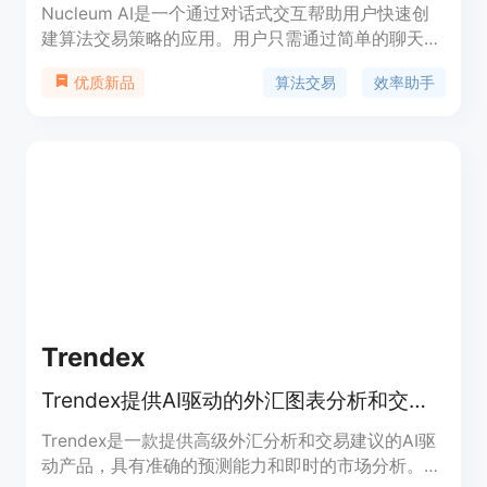
Nucleum AI是一个通过对话式交互帮助用户快速创
建算法交易策略的应用。用户只需通过简单的聊天就
可以设定交易策略的入场条件,如设置RSI指标的触发
算法交易
效率助手
优质新品
水平,或设定突破前期高点作为入场信号等。应用程
序会立即进行回测以验证策略,并在几分钟内生成可
投入实盘运作的策略代码。整个过程无需编程知识,
极大降低了算法交易策略的开发门槛。
Trendex
Trendex提供AI驱动的外汇图表分析和交易建议。
Trendex是一款提供高级外汇分析和交易建议的AI驱
动产品，具有准确的预测能力和即时的市场分析。其