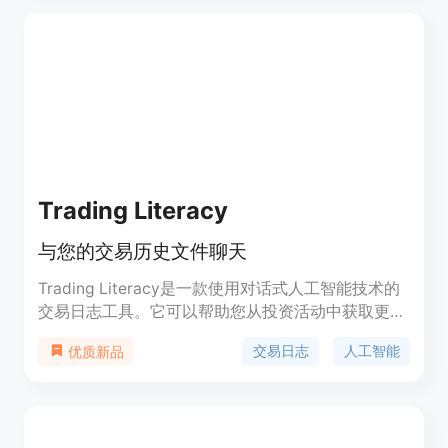
更稳定的模型;3. 提供智能、架构和平台等服务,帮助
用户获得额外收益。关键优势是交易模型能够实时演
化和适应市场,实现稳定盈利。定位是高端股票交易
辅助工具。
Trading Literacy
与您的交易历史文件聊天
Trading Literacy是一款使用对话式人工智能技术的
交易日志工具。它可以帮助您从投资活动中获取更多
洞察力，包括提供问题解答、报告和摘要、风险调整
交易日志
人工智能
优质新品
价值等。您可以上传交易历史文件，进行多语言交
流，并获得个性化的交易分析。Trading Literacy提
供平价的定价计划，无隐藏费用。