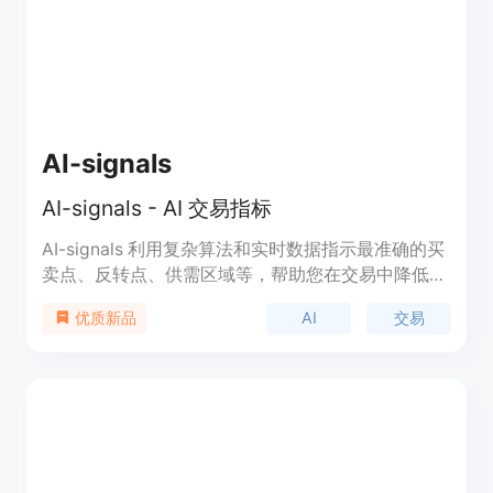
别更优质的交易机会，更清晰地管理风险，在实盘市
场和自营交易公司环境中实现更稳定的交易。关于价
格，文档中未提及，但从其“高级”定位推测应为付费
使用。
AI-signals
AI-signals - AI 交易指标
AI-signals 利用复杂算法和实时数据指示最准确的买
卖点、反转点、供需区域等，帮助您在交易中降低情
绪干扰并遵循一个系统。
AI
交易
优质新品