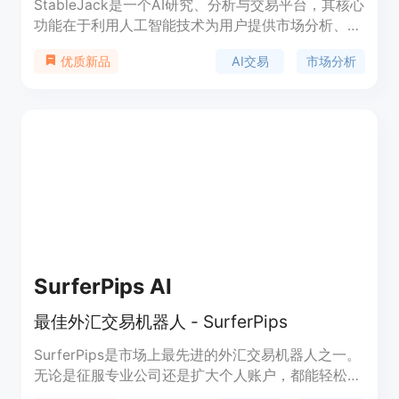
StableJack是一个AI研究、分析与交易平台，其核心
功能在于利用人工智能技术为用户提供市场分析、策
略构建和投资组合洞察。重要性在于帮助投资者在复
AI交易
市场分析
优质新品
杂多变的金融市场中做出更明智的决策。主要优点包
括提供AI交易副驾驶、多市场统一平台、五维资产分
析和个性化交易策略等。产品背景未明确提及价格，
定位是服务各类投资者，助力他们在交易中获得优
势。
SurferPips AI
最佳外汇交易机器人 - SurferPips
SurferPips是市场上最先进的外汇交易机器人之一。
无论是征服专业公司还是扩大个人账户，都能轻松实
现。SurferPips由数据专家设计，采用人工智能驱