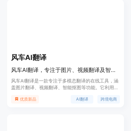
风车AI翻译
风车AI翻译，专注于图片、视频翻译及智能抠图等多模态翻译服务，助力外贸出海。
风车AI翻译是一款专注于多模态翻译的在线工具，涵
盖图片翻译、视频翻译、智能抠图等功能。它利用先
进的AI技术，能够快速准确地将图片和视频中的文字
AI翻译
跨境电商
优质新品
进行翻译，并支持多种语言互译。该产品主要面向跨
境电商、医疗文献、行业研报等领域，帮助用户跨越
语言障碍，提升工作效率。其核心优势在于强大的多
语言支持、稳定可靠的服务以及多领域翻译能力，能
够满足不同行业用户的需求。产品采用订阅制付费模