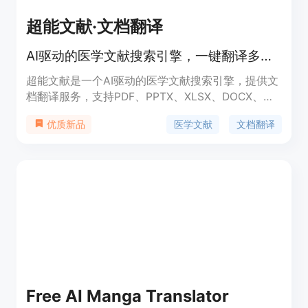
超能文献·文档翻译
AI驱动的医学文献搜索引擎，一键翻译多种文档格式。
超能文献是一个AI驱动的医学文献搜索引擎，提供文
档翻译服务，支持PDF、PPTX、XLSX、DOCX、
TXT、HTML等多种文件格式的一键翻译。产品背景
医学文献
文档翻译
优质新品
信息显示，它旨在帮助用户快速准确地翻译医学文
献，提高工作效率。产品的主要优点包括内容专业精
准、版式完美如初、一键下载和自由编辑。此外，产
品还提供了新用户注册赠送7天会员权益、注册即送
500积分以及每日登录赠送100积分等优惠活动。
Free AI Manga Translator