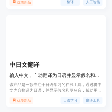
翻译
人工智能
优质新品
高准确性和快速响应的特点，极大地提高了跨语言沟
通的效率。腾讯翻译君适合需要进行语言翻译的个人
和企业用户，无论是日常沟通还是专业文档翻译，都
能提供强大的支持。
中日文翻译
输入中文，自动翻译为日语并显示假名和罗马音，助力日语学习。
该产品是一款专注于日语学习的在线工具，通过将中
文内容翻译为日语，并显示假名和罗马音，帮助用户
快速掌握日语发音和书写。其主要优点是操作简单、
日语学习
翻译工具
优质新品
翻译准确，适合初学者和进阶学习者。产品背景是为
满足日益增长的日语学习需求，提供便捷的学习辅助