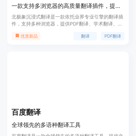
一款支持多浏览器的高质量翻译插件，提供PDF翻译、学术翻译等多种功能。
北极象沉浸式翻译是一款依托业界专业引擎的翻译插
件，支持多种浏览器，提供PDF翻译、学术翻译、沉
浸式翻译、整页划词翻译和在线词典等功能。其主要
翻译
PDF翻译
优质新品
优点是翻译准确度高、速度快，支持多语种，能够满
足用户在不同场景下的翻译需求。产品由深圳市象塔
科技有限公司开发，目前可在Chrome、Edge、火
狐、360安全浏览器等多款浏览器的应用商店下载安
装，具体价格未在页面中明确说明，但从页面信息来
看，可能存在免费版本。
百度翻译
全球领先的多语种翻译工具