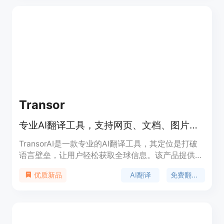
录、定价计划等功能，方便用户管理和追踪翻译文
件。
Transor
专业AI翻译工具，支持网页、文档、图片、视频字幕实时双语翻译。
TransorAI是一款专业的AI翻译工具，其定位是打破
语言壁垒，让用户轻松获取全球信息。该产品提供免
费的网页、PDF、图片、视频字幕双语翻译服务，并
AI翻译
免费翻译工具
优质新品
支持大模型AI的高精度专业翻译。产品内置了
OpenAI ChatGPT、DeepSeek、Google Gemini翻
译等十余种顶尖翻译服务，是全球同类产品中支持服
务最丰富的网页翻译插件。目前注册即可免费使用