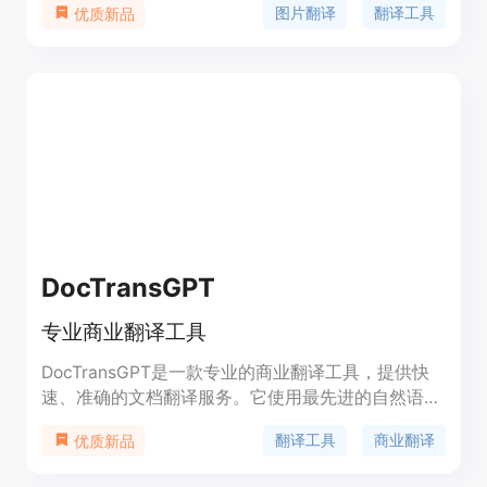
图片翻译
翻译工具
优质新品
率。Manga Image Translator的优势在于翻译速度
快、准确度高、操作简单。该工具免费使用，但用户
可以通过捐赠支持该服务的维护和开发。Manga
Image Translator的定位是为用户提供高效、便捷的
图片翻译服务。
DocTransGPT
专业商业翻译工具
DocTransGPT是一款专业的商业翻译工具，提供快
速、准确的文档翻译服务。它使用最先进的自然语言
处理技术，支持多种语言和文件格式，适用于各种商
翻译工具
商业翻译
优质新品
业场景。用户可以上传文档，选择目标语言，即可获
得高质量的翻译结果。DocTransGPT还提供历史记