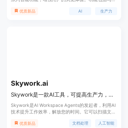
助手聊天、词典查询、自动生成内容摘要、语言翻
AI
生产力
优质新品
译、语法修正、生成面试问题、代码解释、文本改写
等。插件目前免费使用，需要ChatGPT或Google
Bard账户登录。使用场景广泛，可以在浏览网页、编
辑文档、写作代码等场景中提升效率。
Skywork.ai
Skywork是一款AI工具，可提高生产力，节省时间，从繁杂文件中解救您。
Skywork是AI Workspace Agents的发起者，利用AI
技术提升工作效率，解放您的时间。它可以扫描文
档、幻灯片、网页、播客等，提供全面的分析和功
文档处理
人工智能
优质新品
能，帮助您节省时间。