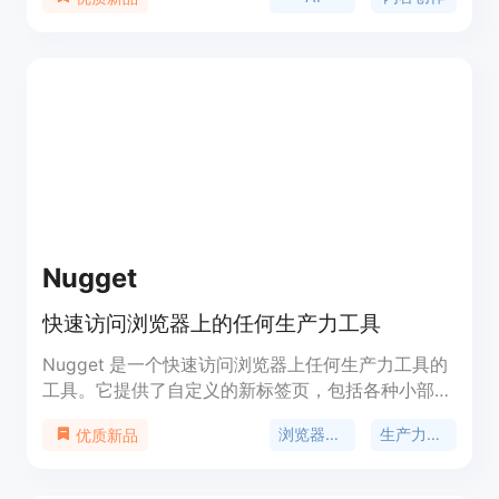
网站或领域相关的关键词，并为每个关键词提供多个
创意点，总共提供1000个创意点。此外，我们还提
供免费的完整文章供您测试。您只需花费一点费用，
就可以获得无尽的灵感，助您写作如鱼得水。
Nugget
快速访问浏览器上的任何生产力工具
Nugget 是一个快速访问浏览器上任何生产力工具的
工具。它提供了自定义的新标签页，包括各种小部件
和主题，可以根据用户的喜好进行个性化设置。
浏览器工具
生产力工具
优质新品
Nugget 还集成了 AI 小部件，例如 ChatGPT，以增
强用户的生产力。它是一个方便、灵活且功能强大的
工具，适用于各种数字工作者。