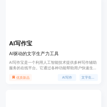
试用DeepTab，探索浏览的未来。
AI写作宝
AI驱动的文字生产力工具
AI写作宝是一个利用人工智能技术提供多种写作辅助
服务的在线平台。它通过各种功能帮助用户快速生成
高质量文本内容，提高写作效率，适用于多种场景，
AI写作
文字生产力
优质新品
如社媒写作、教育、工作、短视频、电商和娱乐等。