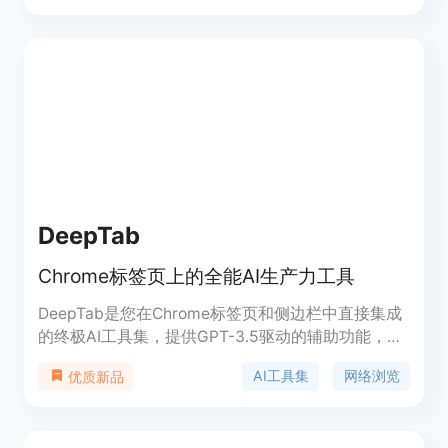
DeepTab
Chrome标签页上的全能AI生产力工具
DeepTab是您在Chrome标签页和侧边栏中直接集成
的终极AI工具集，提供GPT-3.5驱动的辅助功能，以
增强您的生产力。通过DeepTab的先进AI体验变革性
AI工具集
网络浏览
优质新品
的网络浏览。方便的AI助手随时待命。快速访问
Perplexity、Bing、You等搜索引擎。通过AI相关网
站目录导航AI世界。光彩夺目的每日壁纸更新。免费