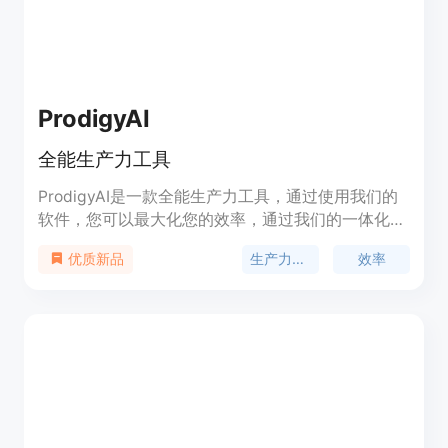
ProdigyAI
全能生产力工具
ProdigyAI是一款全能生产力工具，通过使用我们的
软件，您可以最大化您的效率，通过我们的一体化生
产力工具优化您的工作流程！我们提供多种工具，只
生产力工具
效率
优质新品
需一个订阅即可访问。每次购买都享受50%的折扣。
我们提供24小时客户服务支持。