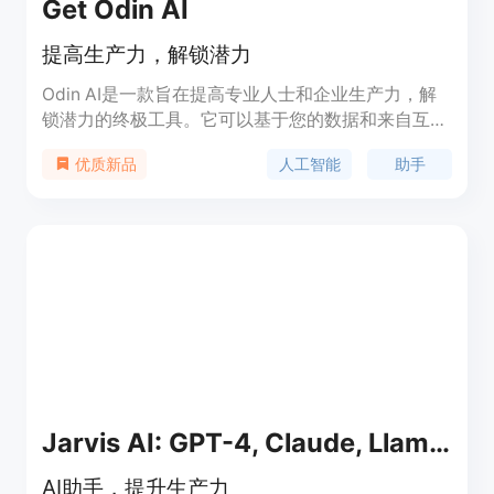
Get Odin AI
提高生产力，解锁潜力
Odin AI是一款旨在提高专业人士和企业生产力，解
锁潜力的终极工具。它可以基于您的数据和来自互联
网的实时信息提供准确的答案。Odin AI可以帮助您
人工智能
助手
优质新品
进行研究、总结和创造，速度快如闪电。它可以连接
各种数据源，从PDF和Office文档到JSON、
HTML、XML等多种格式。Odin AI还能根据您的数
据进行训练，生成提升您生产力的信息和回答。它可
以在各种沟通渠道（如Slack、Telegram、网站等）
上生成准确的回答，而且没有虚构的内容。无需信用
卡即可免费试用。
Jarvis AI: GPT-4, Claude, Llama & Bard access
AI助手，提升生产力