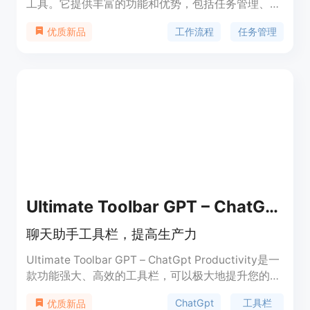
工具。它提供丰富的功能和优势，包括任务管理、团
队协作、日程安排、文件共享等。定价灵活，适合个
工作流程
任务管理
优质新品
人和团队使用。SpringWorks定位于提高工作效率，
提供更高质量的工作成果。
Ultimate Toolbar GPT – ChatGpt Productivity
聊天助手工具栏，提高生产力
Ultimate Toolbar GPT – ChatGpt Productivity是一
款功能强大、高效的工具栏，可以极大地提升您的工
作效率。支持超过300种组合的提示，具有不同的功
ChatGpt
工具栏
优质新品
能、语调和用途，方便定制OpenAI API提供的对话