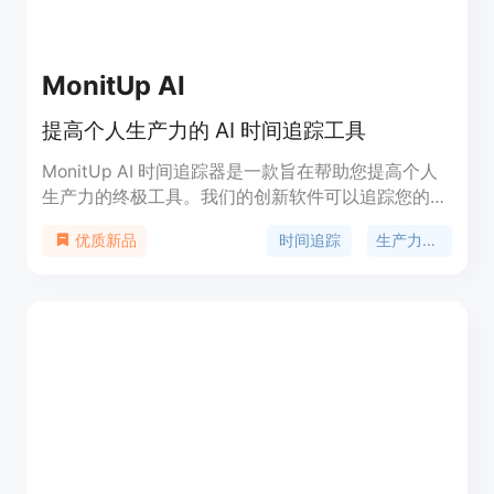
MonitUp AI
提高个人生产力的 AI 时间追踪工具
MonitUp AI 时间追踪器是一款旨在帮助您提高个人
生产力的终极工具。我们的创新软件可以追踪您的电
脑活动，监控您使用的应用程序和网站，并每 5 分钟
时间追踪
生产力工具
优质新品
截取屏幕截图。通过 MonitUp AI 时间追踪器，您可
以深入了解自己的工作习惯，并找到改进的空间。AI
处理收集到的数据，生成个性化建议，帮助您提高工
作效率。此外，MonitUp AI 时间追踪器的绩效评估
功能对于远程员工尤为有用，可以根据客观数据评估
和改进员工的表现。