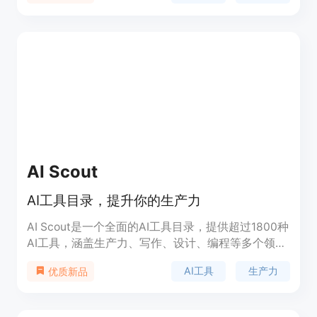
和文本内容。同时支持语音输入和实时转录，轻松将
您的想法转化为文字。还支持将输出导出为Word和
PDF，方便与他人共享。不论您是在做学校项目、商
业报告还是需要发送快速消息，Ultimate Toolbar
GPT都能满足您的需求。下载Ultimate Toolbar GPT
插件，让您的ChatGpt体验更上一层楼！
AI Scout
AI工具目录，提升你的生产力
AI Scout是一个全面的AI工具目录，提供超过1800种
AI工具，涵盖生产力、写作、设计、编程等多个领
域。用户可以根据分类、平台和价格快速找到所需的
AI工具
生产力
优质新品
AI工具，以提高工作效率和生活质量。