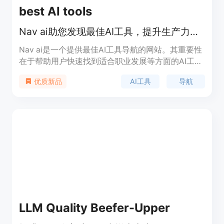
best AI tools
Nav ai助您发现最佳AI工具，提升生产力，提供专家指南。
Nav ai是一个提供最佳AI工具导航的网站。其重要性
在于帮助用户快速找到适合职业发展等方面的AI工
具。主要优点是提供专家指南和精选工具，节省用户
AI工具
导航
优质新品
筛选时间。产品背景暂未提及，价格信息未给出，定
位为用户提供AI工具导航，帮助用户提升生产力、管
理项目等。
LLM Quality Beefer-Upper