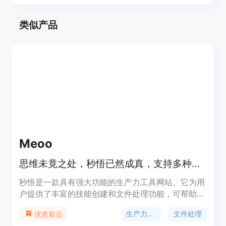
类似产品
Meoo
思维未竟之处，秒悟已然成真，支持多种文件处理与技能创建
秒悟是一款具有强大功能的生产力工具网站。它为用
户提供了丰富的技能创建和文件处理功能，可帮助用
户高效地完成各种任务。其重要性在于提高用户的工
生产力工具
文件处理
优质新品
作效率和创造力，让用户能够更轻松地将想法转化为