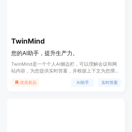
TwinMind
您的AI助手，提升生产力。
TwinMind是一个个人AI侧边栏，可以理解会议和网
站内容，为您提供实时答案，并根据上下文为您撰写
任何内容。它允许您访问最新的AI模型，提出关于浏
AI助手
实时答案
优质新品
览器标签页、PDF、YouTube视频等的任何问题，提
供会议和面试中的下一步建议，以及在侧边栏上搜索
网络并即时获得答案。TwinMind注重隐私保护，不
在任何地方存储您的音频，而是直接在设备上处理音
频数据，确保音频不会被回放或稍后访问。