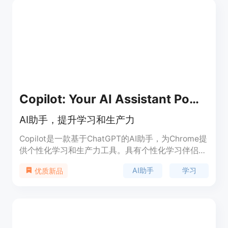
Copilot: Your AI Assistant Powered By ChatGPT
AI助手，提升学习和生产力
Copilot是一款基于ChatGPT的AI助手，为Chrome提
供个性化学习和生产力工具。具有个性化学习伴侣、
侧边栏AI聊天支持、YouTube视频摘要、AI驱动的搜
AI助手
学习
优质新品
索等功能。安装Copilot，享受智能、高效的在线体
验。