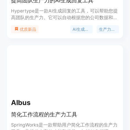
提高团队生产力的AI生成回复工具
Hypertype是一款AI生成回复的工具，可以帮助您提
高团队的生产力。它可以自动根据您的公司数据和写
作风格草拟回复，支持在Gmail和Intercom中无缝回
AI生成回复
生产力工具
优质新品
复邮件和消息。此外，它还可以与您的网站、文件、
邮件历史和其他应用程序进行连接和数据提取。
Hypertype可以定制回复的语气，并自动插入会议链
接，提供高质量的回答，大幅缩短回复时间。
Albus
简化工作流程的生产力工具
SpringWorks是一款帮助用户简化工作流程的生产力