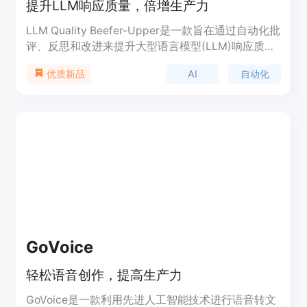
提升LLM响应质量，倍增生产力
LLM Quality Beefer-Upper是一款旨在通过自动化批
评、反思和改进来提升大型语言模型(LLM)响应质量
的网站。它采用思维链方法，已被证明是提高LLM质
AI
自动化
优质新品
量和准确性的最佳方法。用户可以使用和细化定制和
预构建的多代理提示模板，以获得最可靠和高质量的
输出。该网站目前使用Claude Sonnet 3.5 API，因
为它是市场上最好的LLM。一旦有更优秀的模型出
现，它将立即采用，因为提供最高质量的输出是该应
用的唯一目标。
GoVoice
轻松语音创作，提高生产力
GoVoice是一款利用先进人工智能技术进行语音转文