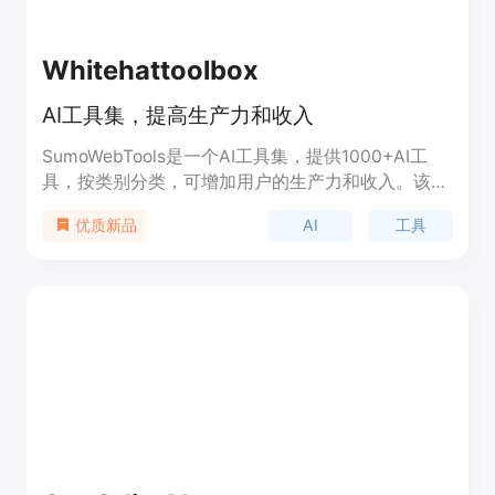
Whitehattoolbox
AI工具集，提高生产力和收入
SumoWebTools是一个AI工具集，提供1000+AI工
具，按类别分类，可增加用户的生产力和收入。该工
具集包括写作AI工具和图像AI工具等，功能丰富、易
AI
工具
优质新品
于使用。无论是从事写作、设计、编程还是其他领
域，SumoWebTools都能帮助用户更高效地完成任
务。用户可以根据自己的需求选择合适的工具，并根
据实际使用场景进行应用。