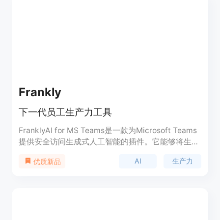
Frankly
下一代员工生产力工具
FranklyAI for MS Teams是一款为Microsoft Teams
提供安全访问生成式人工智能的插件。它能够将生成
式人工智能集成到组织的运营中，为企业提供定制化
AI
生产力
优质新品
的数据科学和生成式人工智能解决方案，满足各种业
务需求。该插件可以让您的团队自信且安全地利用
ChatGPT等大型语言模型和生成式人工智能的巨大潜
力。