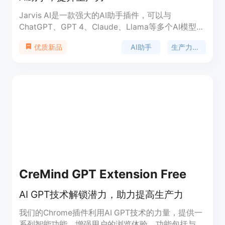
Jarvis AI是一款强大的AI助手插件，可以与
ChatGPT、GPT 4、Claude、Llama等多个AI模型进
行无缝交互。它可以翻译、改善文本质量，处理电子
AI助手
生产力工具
优质新品
邮件，并直接在文本输入中回答问题。它还具有智能
搜索、语音控制、视频摘要、AI绘图等功能。无论你
在哪个网站，Jarvis AI都能提供全方位的智能助理服
务，让你的在线体验更加高效。
CreMind GPT Extension Free
AI GPT技术解锁潜力，助力提高生产力
我们的Chrome插件利用AI GPT技术的力量，提供一
系列智能功能，增强用户的浏览体验。功能包括与AI