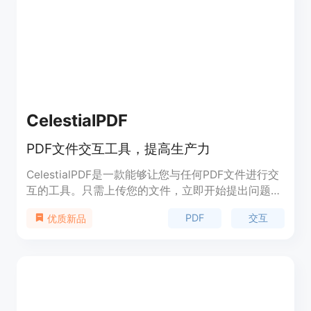
CelestialPDF
PDF文件交互工具，提高生产力
CelestialPDF是一款能够让您与任何PDF文件进行交
互的工具。只需上传您的文件，立即开始提出问题。
我们致力于为您提供最佳工具，以提升您的生产力。
PDF
交互
优质新品
让人工智能为您总结和创建，让您可以专注于真正重
要的工作。您可以通过免费计划或选择我们的专业计
划开始使用CelestialPDF。上传您的PDF文件，我们
将处理您的文件并准备好让您进行交互。
CelestialPDF让您与PDF文件进行交谈变得前所未有
的简单。