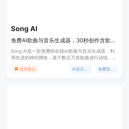
Song AI
免费AI歌曲与音乐生成器，30秒创作含歌词、人声和乐器的歌曲。
Song AI是一款免费的在线AI歌曲与音乐生成器，利
用先进的神经网络，基于数百万首歌曲进行训练。其
重要性在于极大地降低了音乐创作的门槛，让普通人
AI音乐生成
免费音乐制作
优质新品
也能轻松创作音乐。主要优点是创作速度快，从输入
提示到完成歌曲只需15 - 30秒，支持多种音乐风
格，且创作的歌曲具有原创性。产品提供免费和付费
两种模式，免费版可进行个人非商业使用，付费版则
拥有完整商业授权，适合内容创作者、企业和独立音
乐人等。