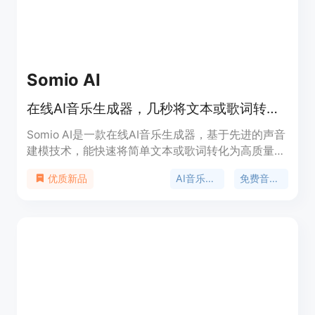
Somio AI
在线AI音乐生成器，几秒将文本或歌词转为全长曲目，免费创作
Somio AI是一款在线AI音乐生成器，基于先进的声音
建模技术，能快速将简单文本或歌词转化为高质量的
完整音乐作品。其重要性在于降低了音乐创作的门
AI音乐生成器
免费音乐创作
优质新品
槛，让非专业人士也能轻松制作音乐。该产品具有高
度可定制性，用户可自主调整音乐的情绪、风格、声
部等参数。此外，所有生成的音乐都带有完整版权许
可，可放心用于个人和商业用途。产品提供免费试
用，同时也有付费套餐可供选择，定位为面向广大音
乐爱好者、创作者和商业用户的全能音乐创作平台。