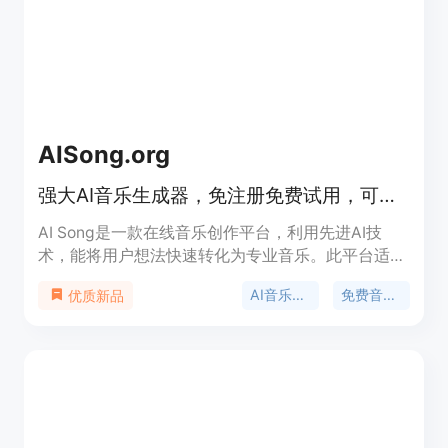
品提供免费试用，具体价格和定位信息未在页面中明
确。
AISong.org
强大AI音乐生成器，免注册免费试用，可无限生成免版税音乐。
AI Song是一款在线音乐创作平台，利用先进AI技
术，能将用户想法快速转化为专业音乐。此平台适合
创作者、音乐家和内容生产者等，无需音乐经验，即
AI音乐生成
免费音乐制作
优质新品
可轻松创作音乐。价格方面，提供有限次数的免费服
务，也有付费模式。其优势在于支持30种音乐风
格，输出为专业工作室品质，且拥有完整商业版权。