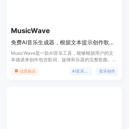
MusicWave
免费AI音乐生成器，根据文本提示创作歌曲，可选风格、下载分享。
MusicWave是一款AI音乐工具，能够根据用户的文
本描述来创作包含歌词、旋律和乐器的完整歌曲。其
主要优点在于功能丰富，不仅可以生成音乐，还能进
AI音乐生成
音乐创作
优质新品
行音轨拆分、更换人声、创作歌词等操作，用户无需
具备音乐理论或数字音频工作站（DAW）的经验，使
用简单的自然语言提示即可开始创作。该产品有免费
和付费两种模式，免费计划每月提供10个积分，可制
作约2首基础AI模型的歌曲；付费计划提供更多积
分、更好的模型以及商业使用权。产品背景是
NewMusicGen升级为MusicWave.ai，重建了平台并
新增9种工具。其定位是帮助音乐创作者更高效、便
捷地进行音乐创作。