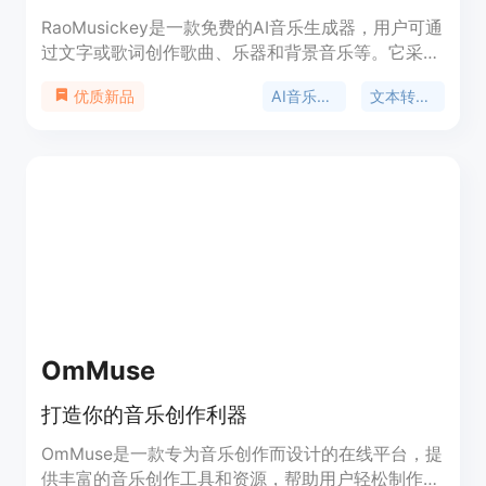
RaoMusickey是一款免费的AI音乐生成器，用户可通
过文字或歌词创作歌曲、乐器和背景音乐等。它采用
先进AI模型，无需音乐经验，可快速生成原创音乐。
AI音乐生成器
文本转音乐
优质新品
该产品定位广泛，适合各类创作者。其优点包括操作
简便且免费，新用户注册后可获得50个免费积分，
足够生成多首歌曲，无需信用卡，若需要更多可购买
单次积分包或订阅获取月度积分。生成的音乐具备专
业级音质，且每首歌曲都拥有适用于YouTube、
TikTok、广告、播客、游戏和商业项目的免版税许
可。
OmMuse
打造你的音乐创作利器
OmMuse是一款专为音乐创作而设计的在线平台，提
供丰富的音乐创作工具和资源，帮助用户轻松制作音