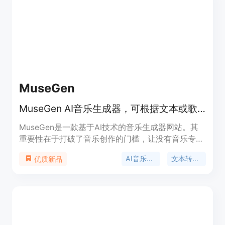
MuseGen
MuseGen AI音乐生成器，可根据文本或歌词创作原创歌曲并在线预览。
MuseGen是一款基于AI技术的音乐生成器网站。其
重要性在于打破了音乐创作的门槛，让没有音乐专业
背景的人也能轻松创作音乐。主要优点包括能快速将
AI音乐生成
文本转音乐
优质新品
文本转化为音乐，提供多种风格选择，支持精细编
辑，具备专业混音和母带处理功能。产品背景是利用
先进的AI算法，经过大量音乐数据的训练，以实现高
质量的音乐创作。价格方面提供免费试用，适合不同
需求的音乐创作者。其定位是为各类人群提供便捷、
高效、专业的音乐创作解决方案。