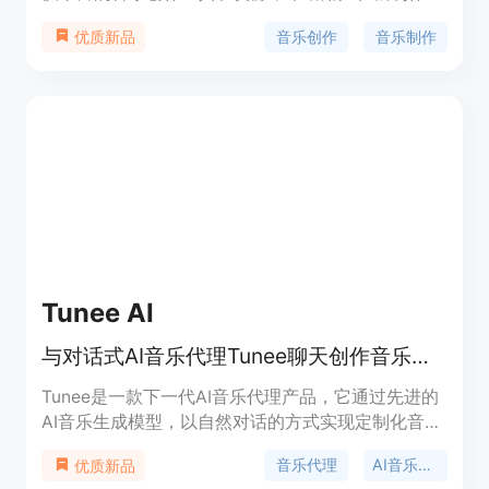
乐作品。通过OmMuse，用户可以编辑和混合音频，
音乐创作
音乐制作
优质新品
添加各种音效和乐器，创建个性化的音乐作品。
OmMuse还提供音乐素材库、合作交流平台和教程资
源，让音乐创作者可以更加方便地学习、合作和分
享。定价灵活，适合个人用户和团队使用。
Tunee AI
与对话式AI音乐代理Tunee聊天创作音乐，简单又智能，免费试用！
Tunee是一款下一代AI音乐代理产品，它通过先进的
AI音乐生成模型，以自然对话的方式实现定制化音乐
创作。相比传统AI音乐工具，无需复杂的提示技巧，
音乐代理
AI音乐代理
优质新品
只需与Tunee交流想法，它就能理解并帮助实现音乐