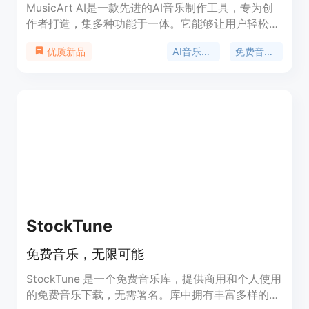
MusicArt AI是一款先进的AI音乐制作工具，专为创
作者打造，集多种功能于一体。它能够让用户轻松地
创作、编排和完善完整的歌曲。其重要性在于降低了
AI音乐制作
免费音乐生成
优质新品
音乐创作门槛，使不同水平的创作者都能实现音乐梦
想。主要优点包括：创作过程自然流畅，能迅速将想
法转化为旋律；拥有完整创作权，作品完全免版税；
智能风格演变，可根据氛围和流派调整音色；能瞬间
捕捉灵感，实现即时歌曲创作。产品背景是为满足创
作者对一站式音乐创作工具的需求而开发。价格方
面，使用该AI音乐制作器创作的每首作品完全免费，
可在任何媒体或发布渠道使用。定位是面向各类音乐
创作者的综合性AI音乐制作平台。
StockTune
免费音乐，无限可能
StockTune 是一个免费音乐库，提供商用和个人使用
的免费音乐下载，无需署名。库中拥有丰富多样的高