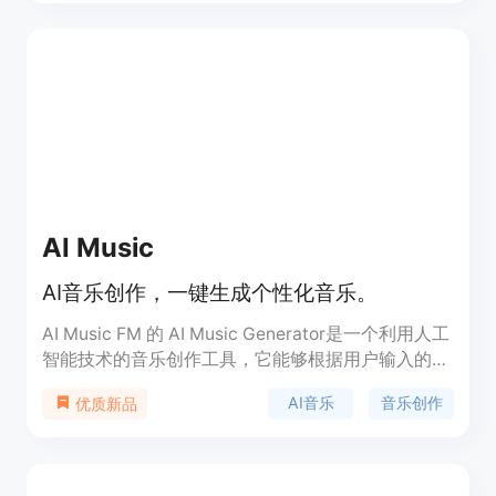
制。除此之外，还有两个 AI 实验项目：Dream
Track 和 Music AI 工具，旨在为创造力开辟新的领
域。
AI Music
AI音乐创作，一键生成个性化音乐。
AI Music FM 的 AI Music Generator是一个利用人工
智能技术的音乐创作工具，它能够根据用户输入的文
本、图像或歌词，生成不同风格和情感的音乐作品。
AI音乐
音乐创作
优质新品
该产品通过深度学习技术，从大量音乐作品中学习并
融合创新，生成独特且无版权风险的音乐。它不仅为
专业音乐制作人提供灵感，也降低了音乐创作的门
槛，让更多音乐爱好者能够轻松参与到音乐创作中