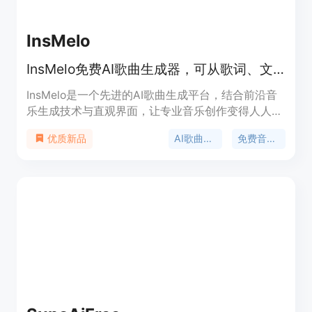
InsMelo
InsMelo免费AI歌曲生成器，可从歌词、文本或图像创作400+风格歌曲。
InsMelo是一个先进的AI歌曲生成平台，结合前沿音
乐生成技术与直观界面，让专业音乐创作变得人人可
及。用户能将歌词、文本或图像转化为完整原创歌
AI歌曲生成
免费音乐创作
优质新品
曲。其显著优点包括操作简单，无需音乐制作经验；
提供400多种音乐风格，满足多样创作需求；生成的
音乐为免版税，可用于个人或商业用途。价格方面，
用户可免费创作2首歌曲，还可注册免费账户获取更
多功能。该产品定位为面向各类创作者，降低音乐创
作门槛，让创意轻松实现。