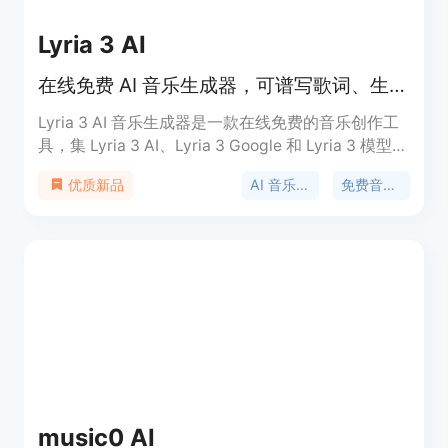
Lyria 3 AI
在线免费 AI 音乐生成器，可谱写歌词、生成歌曲，免版税创作体验。
Lyria 3 AI 音乐生成器是一款在线免费的音乐创作工
具，集 Lyria 3 AI、Lyria 3 Google 和 Lyria 3 模型于
一身。它可以通过文字或歌词快速生成高保真的音乐
AI 音乐生成
免费音乐创作
优质新品
作品，支持多种音乐风格，包括流行、摇滚、爵士
等。该产品的主要优点包括全流程一站式体验、自然
的人声效果、成品级导出质量、快速响应、可商业使
用等。其定位是为各类创作者提供便捷、高效、高质
量的音乐创作解决方案，无论是专业音乐人还是普通
爱好者都能轻松上手。产品提供免费使用，免费用户
拥有初始积分，付费计划提供更多积分且支持月度滚
存。
music0 AI