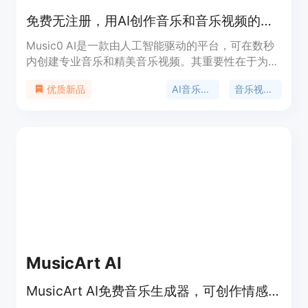
免费无注册，用AI创作音乐和音乐视频的平台
Music0 AI是一款由人工智能驱动的平台，可在数秒
内创建专业音乐和精美音乐视频。其重要性在于为音
乐创作带来了便捷、高效的解决方案。主要优点包括
AI音乐生成
音乐视频制作
优质新品
支持多种音乐风格、拥有商业授权、输出质量高、创
作即时且用户拥有完全所有权。该平台完全免费，旨
在让每个人都能轻松创作音乐，定位为大众音乐创作
平台，无论是专业音乐人还是音乐爱好者都能在此进
行创作。
MusicArt AI
MusicArt AI免费音乐生成器，可创作情感原创歌曲，融合创意与智能。