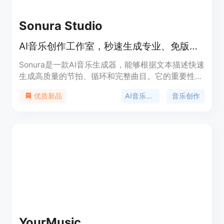
Sonura Studio
AI音乐创作工作室，秒速生成专业、免版税的各类型音乐轨道。
Sonura是一款AI音乐生成器，能够根据文本描述快速
生成高质量的节拍、循环和完整曲目。它的重要性在
于极大地降低了音乐创作的门槛，使初学者和专业人
AI音乐生成器
音乐创作
优质新品
士都能快速实现音乐创作的想法。主要优点包括生成
速度快（平均不到10秒）、质量高（工作室级输
出）、灵活性强（支持几乎所有音乐流派），并且用
户拥有完全的商业版权。该产品免费提供创作信用额
度，无需信用卡即可试用，之后可选择付费计划。其
定位是面向各类音乐创作者，无论是新手还是专业制
作人，都能通过简单的文本描述实现音乐创作。
YourMusic