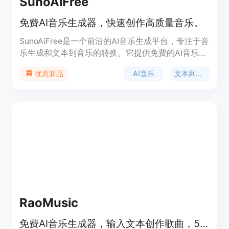
SunoAiFree
免费AI音乐生成器，快速创作高质量音乐。
SunoAiFree是一个前沿的AI音乐生成平台，专注于音
乐生成和文本到音乐的转换。它提供免费的AI音乐生
成服务，使用户能够快速创作出符合行业标准的高质
AI音乐
文本到音乐
优质新品
量音乐曲目。SunoAiFree的技术先进，支持多种语
言输入，能够理解并生成相应的音乐，具有快速的音
乐生成速度和高质量的输出，满足不同用户的需求。
RaoMusic
免费AI音乐生成器，输入文本创作歌曲，50免费积分，无订阅。