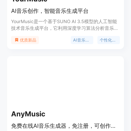
AI音乐创作，智能音乐生成平台
YourMusic是一个基于SUNO AI 3.5模型的人工智能
技术音乐生成平台，它利用深度学习算法分析音乐数
据和风格，融合音符、和弦和节奏，为音乐创作者、
AI音乐生成
个性化定制
优质新品
爱好者以及寻求独特音乐体验的用户提供个性化的音
乐作品。
AnyMusic
免费在线AI音乐生成器，免注册，可创作歌曲和歌词，提供免版税音乐。