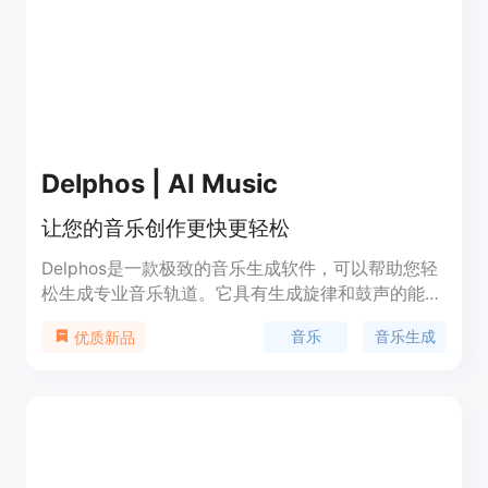
来。
Delphos | AI Music
让您的音乐创作更快更轻松
Delphos是一款极致的音乐生成软件，可以帮助您轻
松生成专业音乐轨道。它具有生成旋律和鼓声的能
力，并可以生成高达100个音轨。您可以使用
音乐
音乐生成
优质新品
Delphos的试用设计器，或者选择付费使用完整生成
器。Delphos还提供Soundworld Builder计划，允许
您构建自己的声音世界，进行无限次的训练和生成，
以及进行分发和盈利。