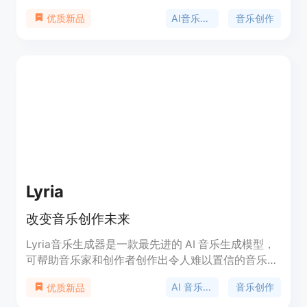
拍和旋律。它适合内容创作者、音乐家、播客主播等
AI音乐生成
音乐创作
优质新品
各类人群用于创意和商业用途。产品提供免费试用，
升级到专业版可解锁更多功能。其主要优点在于创作
速度快、质量高，能根据文本描述精准创作，还具备
音乐扩展、人声分离等多种实用功能。
Lyria
改变音乐创作未来
Lyria音乐生成器是一款最先进的 AI 音乐生成模型，
可帮助音乐家和创作者创作出令人难以置信的音乐作
品。它通过生成高质量的音乐，包括乐器和人声，执
AI 音乐生成
音乐创作
优质新品
行转换和延续任务，并提供更精细的风格和表演控