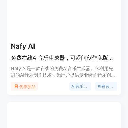
质音乐，且默认带有自然的人声演唱。平台为新用户
提供5个免费积分，可进行一次生成创作，无需信用
卡信息，付费订阅用户可获得商业使用许可。该平台
定位为一站式AI音乐创作平台，适合各类音乐创作爱
好者和专业人士。
Nafy AI
免费在线AI音乐生成器，可瞬间创作免版税、广播级音乐。
Nafy AI是一款在线的免费AI音乐生成器。它利用先
进的AI音乐制作技术，为用户提供专业级的音乐创作
工具。无论是经验丰富的制作人还是初次尝试的创作
AI音乐生成
免费音乐创作
优质新品
者，都能借助该工具轻松创作出具有完整商业版权的
免版税音乐。其重要性在于打破了传统音乐创作的门
槛，让音乐创作变得更加简单和高效。产品定位为面
向广大音乐爱好者和创作者，提供便捷、高质量的音
乐创作解决方案。价格方面，提供免费使用版本，同
时也有升级到专业版的选项。