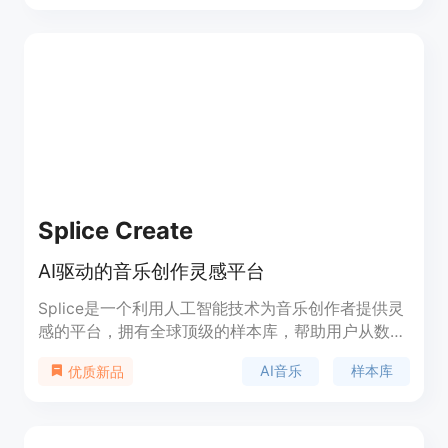
创意。其重要性在于降低了音乐创作门槛，让更多人
能轻松参与音乐创作。产品价格方面，免费用户可用
于个人项目，付费用户享受完整商业权利。该产品定
位为服务各类音乐相关人群，无论是专业音乐人士还
是音乐爱好者，都能借助Tunee实现音乐创作。
Splice Create
AI驱动的音乐创作灵感平台
Splice是一个利用人工智能技术为音乐创作者提供灵
感的平台，拥有全球顶级的样本库，帮助用户从数百
万种音乐组合中发现新的创作可能性。
AI音乐
样本库
优质新品