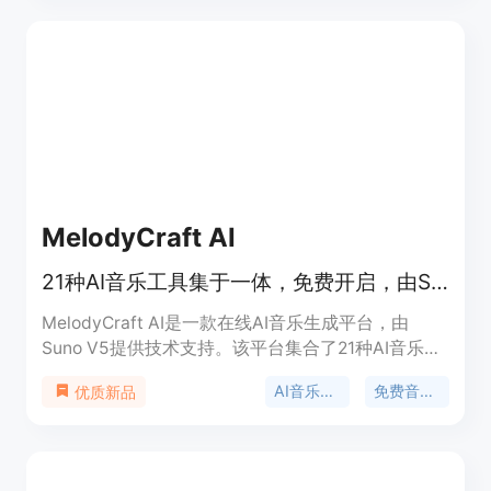
能在音乐领域的发展趋势，为广大音乐爱好者和创作
者提供便捷的创作工具。关于价格，文档未提及具体
付费模式，推测可能有免费试用或付费使用的方式。
产品定位是面向所有有音乐创作需求的人群，无论是
专业音乐人还是普通爱好者。
MelodyCraft AI
21种AI音乐工具集于一体，免费开启，由Suno V5驱动，创作各类音乐。
MelodyCraft AI是一款在线AI音乐生成平台，由
Suno V5提供技术支持。该平台集合了21种AI音乐工
具，涵盖音乐生成、说唱生成、歌词创作、歌曲翻唱
AI音乐生成
免费音乐创作
优质新品
等功能，能满足用户在AI音乐创作方面的多种需求。
其主要优点在于功能全面，用户无需在多个工具间切
换，即可完成从歌曲创作到歌词编写等一系列流程；
采用先进的Suno V5模型，能生成70余种风格的高品