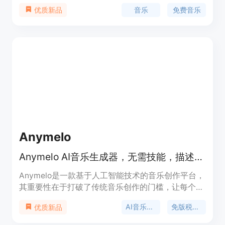
品质音乐曲目，能够满足不同需求。价格：免费。
音乐
免费音乐
优质新品
Anymelo
Anymelo AI音乐生成器，无需技能，描述风格即可创作免版税音乐。
Anymelo是一款基于人工智能技术的音乐创作平台，
其重要性在于打破了传统音乐创作的门槛，让每个人
都能轻松成为音乐创作者。主要优点包括无需音乐专
AI音乐生成
免版税音乐
优质新品
业技能，能快速生成高质量、多风格的音乐作品，且
生成的音乐具有商业使用权。产品背景是顺应人工智