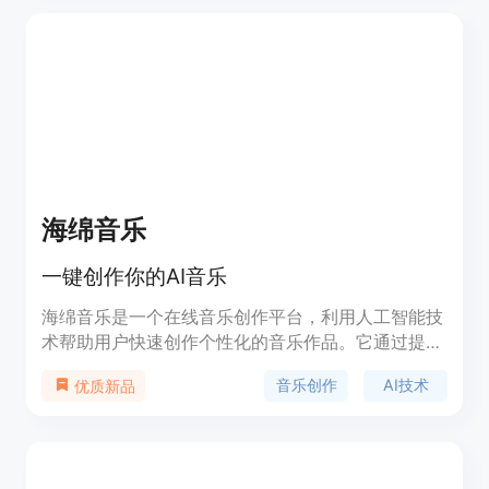
并提供灵活的生成选项。它适合音乐创作者、内容制
作者和企业用户，能够帮助他们节省创作时间，激发
灵感，并生成符合特定需求的音乐。产品提供免费试
用和多种付费计划，满足不同用户的需求。
海绵音乐
一键创作你的AI音乐
海绵音乐是一个在线音乐创作平台，利用人工智能技
术帮助用户快速创作个性化的音乐作品。它通过提供
各种风格和情感的音乐模板，简化了音乐创作的复杂
音乐创作
AI技术
优质新品
性，让没有专业音乐背景的用户也能轻松创作出属于
自己的音乐。产品的主要优点包括易用性、多样性和
创新性，背景信息显示它支持多种音乐风格，如
R&B、国风、EMO等，适合不同用户的需求。目前产