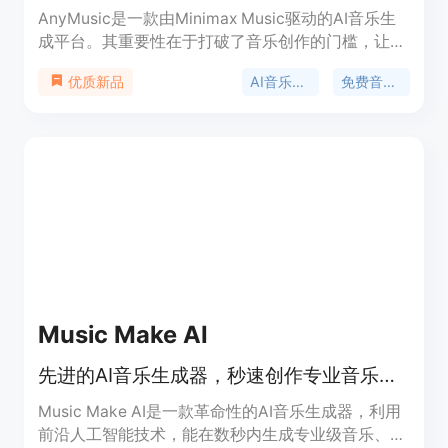
AnyMusic是一款由Minimax Music驱动的AI音乐生
成平台。其重要性在于打破了音乐创作的门槛，让普
通用户也能轻松创作音乐。主要优点包括操作简单，
AI音乐生成
免费音乐创作
优质新品
支持文本转歌曲、歌词转歌曲等模式；每天可免费生
成4首AI歌曲，还能无限免费创作歌词；Minimax
Music 2.0带来了强大控制、自然饱满的人声、丰富
的乐器层和清晰的歌曲结构等四大突破。产品定位为
面向广大音乐创作者，无论是专业人士还是业余爱好
者都能使用。价格方面，每天有4次免费AI歌曲生成
机会，付费可获得更多权限。
Music Make AI
先进的AI音乐生成器，秒速创作专业音乐，免费试用
Music Make AI是一款革命性的AI音乐生成器，利用
前沿人工智能技术，能在数秒内生成专业级音乐、节