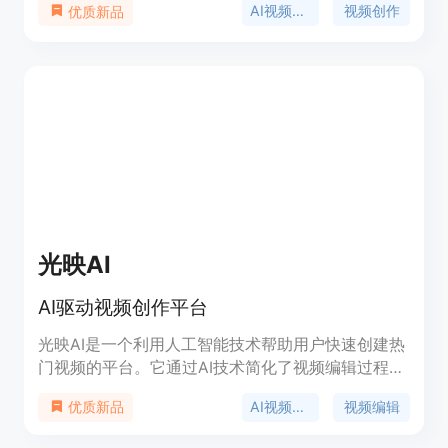
AI视频编辑
视频创作
优质新品
视频、自动去除静音和背景噪音等。价格和定位请参
考官网。
光映AI
AI驱动视频创作平台
光映AI是一个利用人工智能技术帮助用户快速创建热
门视频的平台。它通过AI技术简化了视频编辑过程，
使得用户无需视频编辑技能也能制作出高质量的视频
AI视频制作
视频编辑
优质新品
内容。该平台特别适合需要快速制作视频内容的个人
和企业，如社交媒体运营者、视频博主等。