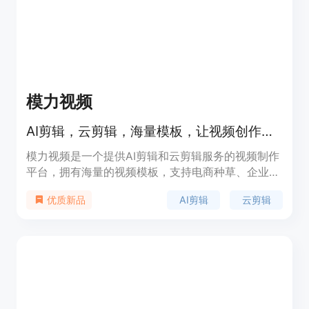
模力视频
AI剪辑，云剪辑，海量模板，让视频创作更简单。
模力视频是一个提供AI剪辑和云剪辑服务的视频制作
平台，拥有海量的视频模板，支持电商种草、企业宣
传、新媒体运营等多种场景应用。平台通过智能操作
AI剪辑
云剪辑
优质新品
带来高效的视频创作体验，用户可以快速选择合适的
模板进行视频制作，满足不同行业和场景的需求。