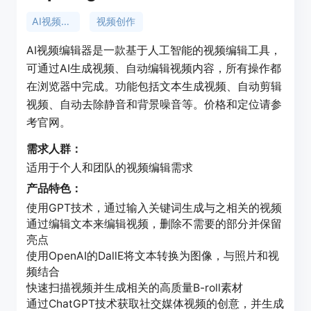
AI视频编辑
视频创作
AI视频编辑器是一款基于人工智能的视频编辑工具，
可通过AI生成视频、自动编辑视频内容，所有操作都
在浏览器中完成。功能包括文本生成视频、自动剪辑
视频、自动去除静音和背景噪音等。价格和定位请参
考官网。
需求人群：
适用于个人和团队的视频编辑需求
产品特色：
使用GPT技术，通过输入关键词生成与之相关的视频
通过编辑文本来编辑视频，删除不需要的部分并保留
亮点
使用OpenAI的DallE将文本转换为图像，与照片和视
频结合
快速扫描视频并生成相关的高质量B-roll素材
通过ChatGPT技术获取社交媒体视频的创意，并生成