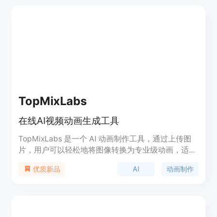
TopMixLabs
在线AI视频动画生成工具
TopMixLabs 是一个 AI 动画制作工具，通过上传图
片，用户可以轻松地将图像转换为专业级动画，适用
于各种规模的企业，提升品牌形象。使用简单，只需
AI
动画制作
优质新品
要4张照片，上传稍等10 -20分钟左右，即可以生成
高质量的动画，生成的动画支持下载mp4格式，而且
在平台上创建的动画用于个人和商业目的。