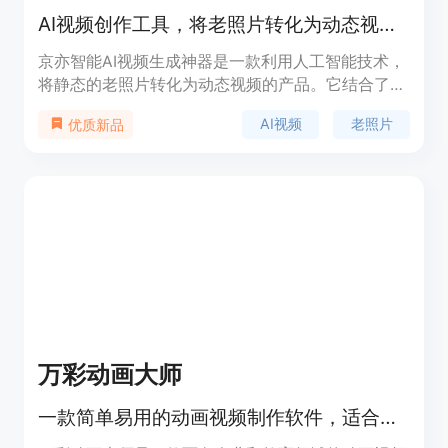
AI视频创作工具，将老照片转化为动态视频。
京亦智能AI视频生成神器是一款利用人工智能技术，
将静态的老照片转化为动态视频的产品。它结合了深
度学习和图像处理技术，使得用户能够轻松地将珍贵
AI视频
老照片
优质新品
的老照片复活，创造出具有纪念意义的视频内容。该
产品的主要优点包括操作简便、效果逼真、个性化定
制等。它不仅能够满足个人用户对于家庭影像资料的
整理和创新需求，也能为商业用户提供一种新颖的营
销和宣传方式。目前，该产品提供免费试用，具体价
格和定位信息需进一步了解。
万彩动画大师
一款简单易用的动画视频制作软件，适合制作企业宣传、教育课件等。