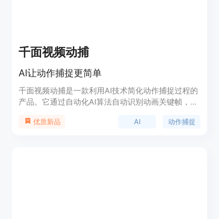
千面视频动捕
AI让动作捕捉更简单
千面视频动捕是一款利用AI技术简化动作捕捉过程的
产品。它通过自动化AI算法自动识别动画关键帧，生
成流畅的动画效果，无需专业设备和场地，大幅提升
AI
动作捕捉
优质新品
制作效率，降低动画制作的门槛，让每个人都能成为
动画师。产品支持多种主流动画软件格式，提供7天
24小时在线服务，并通过V币系统进行计费，满足不
同用户的需求。