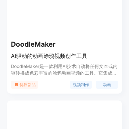
DoodleMaker
AI驱动的动画涂鸦视频创作工具
DoodleMaker是一款利用AI技术自动将任何文本或内
容转换成色彩丰富的涂鸦动画视频的工具。它集成了
无限的文本转语音、语言翻译、完备的素材库等技
视频制作
动画
优质新品
术,可极大简化视频创作流程,无需技术经验即可轻松
制作高质量的涂鸦视频。