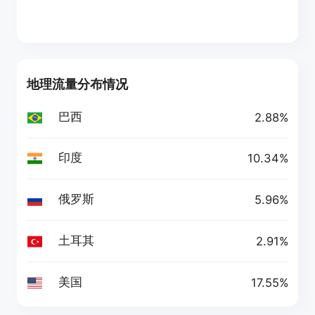
地理流量分布情况
巴西
2.88%
印度
10.34%
俄罗斯
5.96%
土耳其
2.91%
美国
17.55%