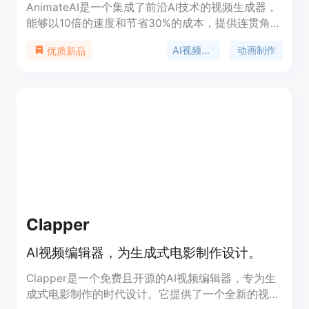
AnimateAI是一个集成了前沿AI技术的视频生成器，
能够以10倍的速度和节省30%的成本，提供连贯角色
的惊人视频系列。它允许用户通过简单的文本提示，
AI视频生成
动画制作
优质新品
快速将想法转化为高质量的视频，无论是动画故事、
动态预告片、励志短片、温馨的儿童睡前故事、放松
的lofi音乐视频还是有趣的喜剧小品，AnimateAI都
能轻松实现。产品背景信息显示，AnimateAI支持多
种AI模型和工具，如GPT-4、Claude、Gemini、
FLUX、MidJourney等，以解锁用户的故事讲述潜
力。AnimateAI的价格定位是免费试用和付费订阅，
旨在帮助用户无需技术技能即可创造令人惊叹的动画
视频。
Clapper
AI视频编辑器，为生成式电影制作设计。
Clapper是一个免费且开源的AI视频编辑器，专为生
成式电影制作的时代设计。它提供了一个全新的视频