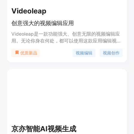
Videoleap
创意强大的视频编辑应用
Videoleap是一款功能强大、创意无限的视频编辑应
用。无论你身在何处，都可以使用这款应用编辑视
频。使用Videoleap，你可以创建出令人难以置信的
视频编辑
视频创作
优质新品
视频作品。该应用适用于iPhone和Android设备。
京亦智能AI视频生成