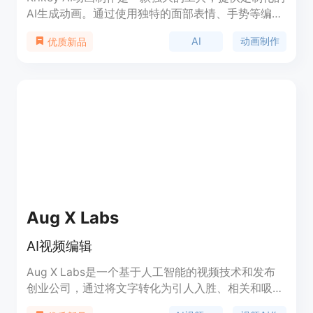
AI生成动画。通过使用独特的面部表情、手势等编辑
工具，用户可以自定义AI动画。库中拥有数千种高保
AI
动画制作
优质新品
真度的动画，用户可导出视频或FBX文件。定价详见
官网。
Aug X Labs
AI视频编辑
Aug X Labs是一个基于人工智能的视频技术和发布
创业公司，通过将文字转化为引人入胜、相关和吸引
人的视频内容，使视频创作变得简单。我们帮助您将