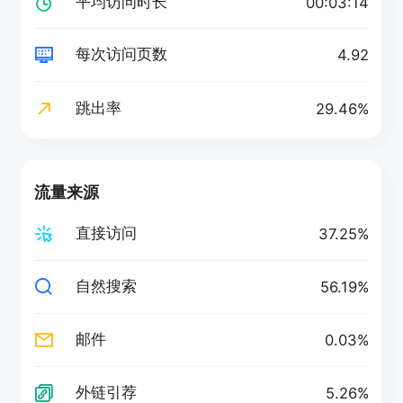
平均访问时长
00:03:14
每次访问页数
4.92
跳出率
29.46%
流量来源
直接访问
37.25%
自然搜索
56.19%
邮件
0.03%
外链引荐
5.26%