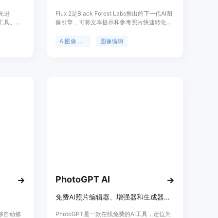
于先进
Flux 2是Black Forest Labs推出的下一代AI图
辑工具。其
像引擎，可将文本提示和参考照片快速转化为
高效且专
逼真图像。其优点包括保留原始构图、快速风
需注册即
格切换、精确调整等，支持文本到图像和图像
AI图像生成
图像编辑
实现秒级编
到图像的创作。产品定位为为创作者提供便
，可实现
捷、高效的图像生成和编辑工具，目前有免费
不同用户
使用的版本。
卖家、内
。价格方
版本。定
图像编辑工
户数据安
PhotoGPT AI
免费AI照片编辑器、增强器和生成器，秒速在线创作各类图像。
能够自动修
PhotoGPT是一款在线免费的AI工具，定位为