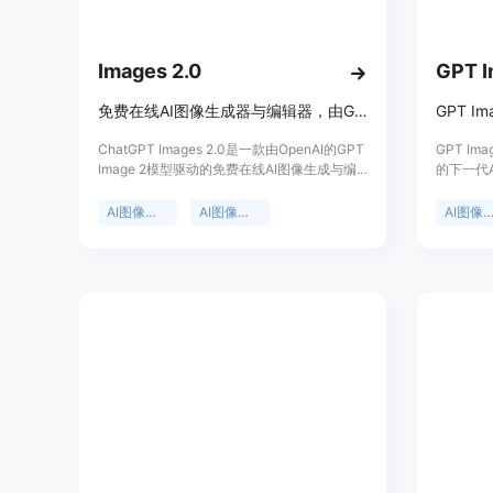
Images 2.0
免费在线AI图像生成器与编辑器，由GPT Image 2驱动，产出高质量图像。
ChatGPT Images 2.0是一款由OpenAI的GPT
GPT Im
Image 2模型驱动的免费在线AI图像生成与编
的下一代
辑工具。其重要性在于为创作者提供了强大且
具不同，
便捷的图像生成能力。主要优点包括生成速度
台上实现
AI图像生成器
AI图像编辑器
AI图像生
快，约为之前的2倍；支持中英双语提示；文
多功能多
字准确率达99%；原生4K输出，色彩与品牌一
字渲染精
致；付费计划附带商业许可。产品定位是满足
像编辑等
创作者在各种场景下的图像生成需求，如缩略
力。价格
图、海报、封面艺术等。价格方面，有免费额
卡即可使
度，也有付费的年度计划，限时5折优惠。
量设置，
更高的每
简单图像