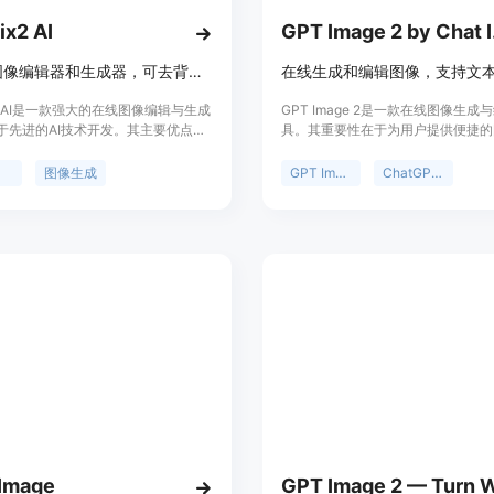
x2 AI
GPT
免费AI图像编辑器和生成器，可去背景、提升画质、生成AI艺术图像。
x2 AI是一款强大的在线图像编辑与生成
GPT Image 2是一款在线图像生成
于先进的AI技术开发。其主要优点在
具。其重要性在于为用户提供便捷的
富多样的图像编辑功能，操作免费且
途径，无需复杂的软件安装和专业技
特性，还提供可选付费计划。平台定
优点包括操作简单，能根据文本提示
辑
图像生成
GPT Image 2
ChatGPT Image
用户从简单到专业的各类图像编辑需
件快速生成图像，支持多种分辨率、
是个人用户进行日常图片处理，还是
高比设置。产品背景基于先进的图像
进行复杂图像创作，都能在该平台找
术，旨在满足用户多样化的图像创作
工具。价格方面，基础功能免费使
次生成图像需3个信用点，定位为面
功能可通过付费计划获取。
像创作爱好者和专业人士的高效图像
台。
Image