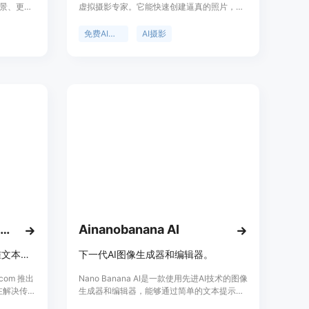
景、更改
虚拟摄影专家。它能快速创建逼真的照片，具
变体、提
有自然光照、清晰细节和真实景深。其主要优
量图像
点包括生成工作室级别的逼真照片，输出无水
免费AI照片编辑器
AI摄影
个人和企
印的超高清图像，且操作简单，无需摄影技巧
选择不同
和技术经验，一键即可完成生成、编辑和优
化。该工具适用于需要处理肖像、产品摄影、
社交帖子和营销视觉等多种场景的用户。
GPT Image 2 AI Image Generator & Editor
Ainanobanana AI
新一代AI图像生成器，支持精准文本渲染、写实画质及对话式图像编辑。
下一代AI图像生成器和编辑器。
.com 推出
Nano Banana AI是一款使用先进AI技术的图像
在解决传统
生成器和编辑器，能够通过简单的文本提示即
的痛点。该
时将文字转换为图像。它的AI模型领先于其他