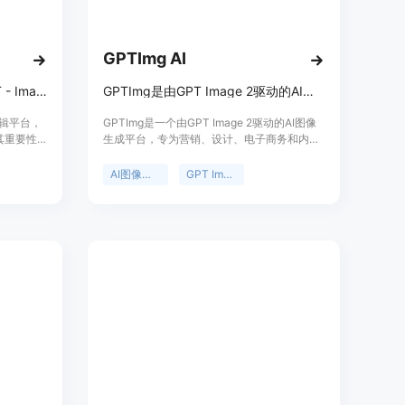
文字的准确性高达99%，无论是缩略图标题、海报标语还是杂
再通过Figma等工具进行额外的排版处理，节省了创作时间。
分辨率可达4096×4096，无需进行图像放大处理，可直接用
GPTImg AI
恤、Teespring的连帽衫或24英寸的海报，避免了像素模糊的问
强大的AI图像编辑平台，用GPT - Image - 2技术生成、编辑和增强专业图像。
GPTImg是由GPT Image 2驱动的AI图像生成器，适用于多团队。
往AI图像中常见的暖黄色调问题，能够根据用户的品牌颜色、
事通讯标题等，保持从第一篇到第一百篇内容的色彩一致性。
像编辑平台，
GPTImg是一个由GPT Image 2驱动的AI图像
。其重要性
生成平台，专为营销、设计、电子商务和内容
下生成的每一张图像都附带完整的商业许可，用户可以将其用于
量的图像
团队打造。其主要优点在于能够快速生成高质
Etsy商品列表、商品发布、货币化的YouTube视频或赞助帖子
能够快速
量的图像，支持自然语言控制，输出的图像清
AI图像生成
GPT Image 2
跟进。
多种艺术
晰锐利，可保持风格一致，还能进行图像编辑
能，还提
和融合。该平台提供多种定价计划，有免费试
技术不断发
用额度，适合商业用途。
创作的需
，打开ChatGPT Images 2.0页面。
向全球创
作者等专
多图像，可以点击“Login”进行登录。
编辑平
入生成图像的提示信息，可以使用英文、中文或双语。
提示信息生成图像。
进行编辑或直接使用。如果对结果不满意，可以重新输入提示