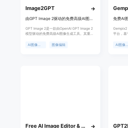
Image2GPT
Gempi
由GPT Image 2驱动的免费高级AI图像生成器
GPT Image 2是一款由OpenAI GPT Image 2
Gempi
模型驱动的免费高级AI图像生成工具。其重要
平台，基
性在于打破了传统图像创作的局限，为用户提
于提供丰
供了便捷且强大的图像生成和编辑能力。主要
具备专业
AI图像生成
图像编辑
AI图像编
优点包括可以通过文本描述快速生成高质量图
位为满足
像、具备强大的图像编辑功能、能保持角色一
求，无论
致性、支持多种尺寸和质量输出。产品定位为
专业人士
满足各类人群在图像创作方面的需求，无论是
到合适的
专业设计师还是普通爱好者都能使用。目前有
用，高级
Launch Special活动，所有Pro计划限时50%
OFF。
Free AI Image Editor & Generator | Powered by Nano Banana AI
GPT2