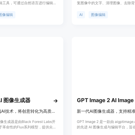
辑工具，可通过自然语言进行编辑，
复图像中的文字、清理图像、去除背
、专业的结果。该产品旨在让图像编
背景、将素描转化为图像、生成图像
单易用，适合各种创意需求。
高图像分辨率、将光栅图像转化为矢
图像编辑
AI
图像编辑
等。其功能强大，操作简便，适用于
业用户。定价灵活，可根据用户需求
的套餐。
 AI 图像生成器
利用尖端AI技术，将创意转化为高质量图像。
 图像生成器是由Black Forest Labs开
GPT Image 2 是一款由 aigptimage
于革命性的Flux系列模型，提供尖端
的先进 AI 图像生成与编辑平台，旨
图像技术。该产品通过其120亿参数
AI 绘图模型在文本渲染和写实度上