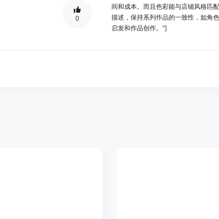
间和成本。而且色彩能与店铺风格匹配
描述，保持系列作品的一致性，如角
0
启发和作品创作。"]
使用场景示例：
YouTubers使用该工具生成视频
高质量缩略图，提高视频点击率。
Etsy卖家利用原生4K输出的图像制
理，保证商品质量。
独立插画师通过输入详细的风格描述
作。
产品特色：
支持中英双语提示输入：用户既可以
示信息，模型能够原生处理双语提示
内容创作，如YouTube和小红书。
高速图像生成能力：该工具的图像生成速
极短，就像喝一口咖啡的时间，让用
染过程。