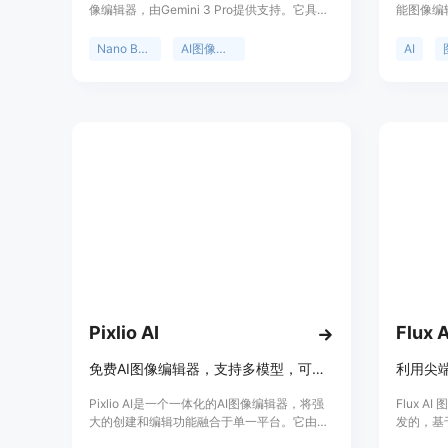
像编辑器，由Gemini 3 Pro提供支持。它具有
能图像编
强大的推理能力，在图像生成和编辑方面表现
提供快速
卓越，能理解上下文并生成准确、逼真的图
辑变得简
Nano Banana 2
AI图像编辑
AI
像。与其他同类模型相比，它在推理能力、3D
对象操作、文本保留、空间理解和编辑一致性
等方面具有明显优势。该产品提供了简单透明
的定价方案，包括入门级、专业级和企业级套
餐，适合不同需求的用户。入门级每月29美
元，每天可生成100张图像；专业级每月79美
元，每天可生成500张图像；企业级则提供定
制解决方案，具有无限图像生成和所有高级功
能。
Pixlio AI
Flux
免费AI图像编辑器，支持多模型，可编辑、生成和转换图像。
Pixlio AI是一个一体化的AI图像编辑器，将强
Flux AI
大的创建和编辑功能融合于单一平台。它由
发的，基
Qwen Image Edit、Nano Banana和
的文本到