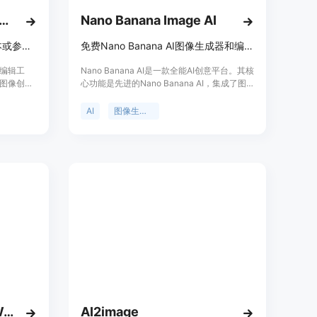
 Image 2 by Chat Image
Nano Banana Image AI
在线生成和编辑图像，支持文本或参考文件输入，快速出图
免费Nano Banana AI图像生成器和编辑器，从文本中创建令人惊叹的图像，使用AI编辑照片，并将您的想法变成现实。
与编辑工
Nano Banana AI是一款全能AI创意平台。其核
图像创作
心功能是先进的Nano Banana AI，集成了图
能。主要
像生成、Nano Banana AI工具和Veo3视频生
或参考文
成，可用于复杂的视觉项目创作。Nano
AI
图像生成器
质量和宽
Banana AI技术独特而强大。
生成技
需求。每
向广大图
创作平
GPT Image 2 — Turn Words into Stunning Images
AI2image