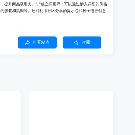
，提升商品吸引力。", "独立插画师：可以通过输入详细的风格
色的服装和氛围等。还能利用社区分享的提示包和种子进行创意
缩略图，输入提示信息后，快速获得标题清晰、色彩符合频道风格的
打开站点
收藏
作商品，如将生成的图案直接印在T恤上，无需进行图像放大处
，保持系列插画的角色一致性，完成一个十集系列故事的插画创
使用英文，也可以使用中文，甚至可以同时使用两种语言输入提
，方便不同语言背景的用户使用，并且可以直接用于不同平台的
度约为之前ChatGPT图像生成的2倍，从构思到预览的时间
户在迭代缩略图时感觉更像是在进行草图绘制，而不是传统的渲