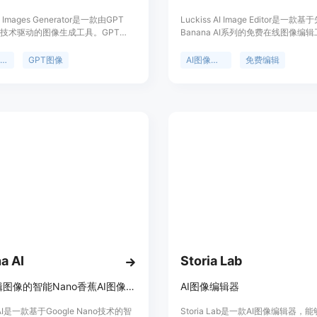
 Images Generator是一款由GPT
Luckiss AI Image Editor是一款基
 1.5技术驱动的图像生成工具。GPT
Banana AI系列的免费在线图像编
1.5是OpenAI在2025年12月推出的图像
重要性在于为用户提供了一种便捷、
有速度快、质量高的特点。该工具支
业的图像编辑方式。主要优点包括无
ChatGPT图像
GPT图像
AI图像编辑
免费编辑
图像的转换和图像编辑功能，用户可
可免费在线编辑，利用高性能GPU
用，生成的图像可用于商业用途。其
辑，集成世界最先进的指令跟随模型
足用户在创意、营销、内容创作等多
像素级精准控制。产品背景是为满足
像需求。
在图像编辑方面的需求，无论是电商
容创作者还是个人用户都能轻松上手
面，提供免费使用，也有付费的高级
位是一款简单易用、功能强大的AI
具，旨在简化专业工作流程，保护用
全。
a AI
Storia Lab
快速编辑图像的智能Nano香蕉AI图像编辑器。
AI图像编辑器
 AI是一款基于Google Nano技术的智
Storia Lab是一款AI图像编辑器，