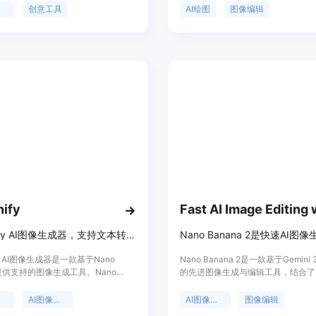
能够精确解读复杂的文本提示，创造
产品定位为专业级商业视觉创作工具
成
创意工具
AI绘图
图像编辑
高保真的图像。Flux AI 图像生成器
优势在于能够精准理解复杂指令，并
于个人艺术创作，也可用于商业应
自然语言进行多轮对话式修改。相比
牌视觉、社交媒体内容等。它提供三
本，它消除了常见的“AI感”色调（
版本以满足不同用户的需求：Flux
黄感），在皮肤纹理、光影表现力上
x Dev和Flux Schnell。
影级水平。产品提供‘免费试用’额度
用户和开发者提供付费订阅及 API 
适用于从社交媒体创作到企业级营销
的全场景。
nify
Imaginify AI图像生成器，支持文本转图像、专业编辑，由Nano Banana驱动
ify AI图像生成器是一款基于Nano
Nano Banana 2是一款基于Gemini 3 
a提供支持的图像生成工具。Nano
的先进图像生成与编辑工具，结合了N
分别有基础版本、Nano Banana 2和
Banana Pro的高级特性与快速生
Banana Pro三个版本，分别基于不同的
有快速生成、先进世界知识、精确文
器
AI图像编辑器
AI图像生成
图像编辑
ni图像模型，可满足不同用户的使用需
增强创意控制等优点，适用于从社交