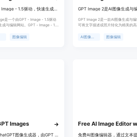
由GPT - Image - 1.5驱动，快速生成和编辑AI图像，适用于多场景。
ge是一个由GPT - Image - 1.5驱动
GPT Image 2是一款AI图像生成
成与编辑网站。GPT - Image - 1.5
可将文字描述或照片转化为精美的高
nAI最新旗舰图像生成模型，旨在取代
像。其定位为创作者提供快速、高质
- E 3并与行业领先的文本到图像模型竞
生成与编辑服务。产品的主要优点包
成
图像编辑
AI图像生成
图像编辑
品定位为赋能电商、营销团队和创意
自然语言编辑，意味着用户可以像日
，实现专业品质、品牌一致性和高效
样描述需求；具备2K基础输出，并可
优点在于生成速度快，能显著提升创
超分辨率，满足不同质量要求；能保
率；可自动保留品牌标识、产品特征
风格的一致性，适用于系列创作；支
份，确保品牌一致性；还能快速生成
融合和风格迁移，增加创意性；生成
变体，降低拍摄成本。产品提供免费
支持重试，提高效率。价格方面，提
需信用卡即可体验快速生成。
用，也有付费套餐可供选择。
GPT Images
免费的ChatGPT图像生成器，由GPT Image 1.5驱动，支持文本到图像及图像编辑。