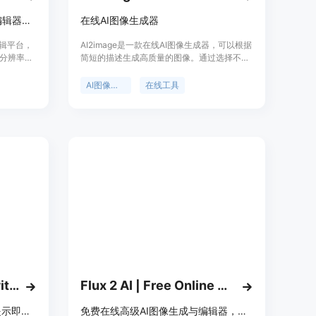
GPT Image 2是AI图像生成与编辑器，可秒速生成高分辨率图像。
在线AI图像生成器
与编辑平台，
AI2image是一款在线AI图像生成器，可以根据
分辨率图
简短的描述生成高质量的图像。通过选择不同
量的图像
的库（着色、背景、艺术风格、角度和位
括：支持
置），您可以自定义图像的大小和风格。它适
AI图像生成器
在线工具
常交流一
用于创建网站、博客、社交媒体等的图片。
选择4K
AI2image提供7天免费试用。
持角色和
持多图像
速度快且
供免费试
Free AI Image Editor with Prompt
Flux 2 AI | Free Online Advanced Flux.2 AI Image Generator & Editor
免费AI图像编辑器，通过文本提示即时编辑图像，无需注册
免费在线高级AI图像生成与编辑器，快速生成逼真图像并编辑