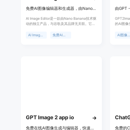
免费AI图像编辑器和生成器，由Nano Banana AI驱动，功能强大无限制。
AI Image Editor是一款由Nano Banana技术驱
GPT2Ima
动的独立产品，与谷歌及其品牌无关联。它基
的AI图像生
于Gemini 2.5 Flash Image模型，在图像生成
是Ope
和编辑领域实现了重大突破。该产品定位为为
DALL 
AI Image Editor
免费AI图像编辑器
AI图像生
创作者提供便捷、高效、免费的图像创作平
争。该产
台，让用户无需注册即可不受限制地使用所有
专业人士
高级功能，以简单文本提示实现复杂图像编
生产。其
辑。其主要优点包括支持对话式图像编辑、身
作迭代效
份保存技术、智能场景集成、单步精准处理
和角色身
等，能够帮助创作者快速将想法转化为高质量
多种场景
的图像。价格方面，所有功能免费使用，无成
使用，无
本即可享受创意自由。
GPT Image 2 app io
Chat
免费在线AI图像生成与编辑器，快速将文本转高清图像