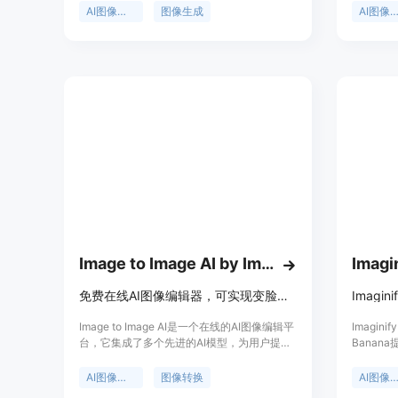
Seedream 4等多种AI模型提供支持，能让用
的模型，
AI图像编辑
图像生成
AI图像生
户在数秒内获得专业级的图像处理结果。其重
出多样化、
要性在于为用户提供了便捷、高效且专业的图
不仅适用
像处理解决方案，无论是个人用户进行创意设
用，如品
计，还是商业用户进行产品推广，都能满足需
种不同的
求。该产品提供免费使用，并可注册获取免费
Pro、Flu
额度，同时也有付费定价方案。其定位是面向
有图像编辑和生成需求的广大用户群体，帮助
他们轻松实现各种图像处理目标。
Image to Image AI by Imagetoimageai.ai
Imagi
免费在线AI图像编辑器，可实现变脸、修复老照片、去背景等功能
Image to Image AI是一个在线的AI图像编辑平
Imagin
台，它集成了多个先进的AI模型，为用户提供
Banan
了全面且强大的图像编辑功能。该平台定位为
Banana
满足各类用户的图像编辑需求，无论是普通用
Nano 
AI图像编辑
图像转换
AI图像生成
户用于社交媒体创作，还是专业人士用于商业
Gemi