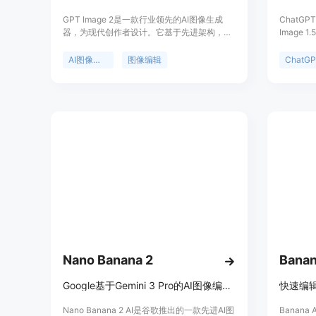
GPT Image 2是一款行业领先的AI图像生成
ChatGPT
器，为现代创作者设计。它基于先进架构，能
Image
将抽象想法快速准确转化为高清图像。其前身
Image 
是GPT Images 2.0，具备超逼真输出、精准文
模型，具
AI图像生成
图像编辑
本到图像转换、高级图像到图像编辑等多功
持文本到
能。产品免费使用，每日有免费额度，适合专
以免费使
业人士和艺术爱好者，可用于多种创意场景。
定位为满
方面的图
Nano Banana 2
Banan
Google基于Gemini 3 Pro的AI图像编辑器，推理强，生成编辑能力出色
Nano Banana 2 AI是谷歌推出的一款先进AI图
Banana