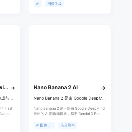
，其核心
传统模型，具有高度准确性和速度。
AI
图像生成
支持通过
前代版
如病态的蜡
达到了摄
，并为专业
接入方案，
素材生成
Fast AI Image Editing with Nano Banana 2
Nano Banana 2 AI
Nano Banana 2是快速AI图像生成与编辑器，可秒级创建、编辑和增强图像。
Nano Banana 2 是由 Google DeepMind 开发的专业 AI 图像编辑器。
1 Flash
Nano Banana 2 是一款由 Google DeepMind
ano
推出的 AI 图像编辑器，基于 Gemini 3 Pro 架
成能力。它具
构，能够在短短 10 秒内生成高达 4K 分辨率
本处理和
的专业图像。其主要优点包括精准的文本渲
AI 图像编辑
高分辨率
视觉到营
染、语义编辑以及区域精准控制，使得用户无