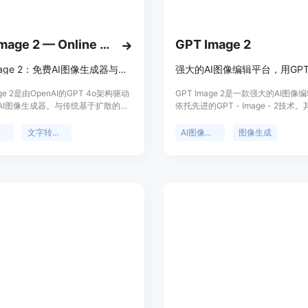
高文字准确性呈现：在生成的图像中，
志封面文字，都能保证清晰易读，无需
原生4K输出质量：所有生成的图像原生
GPT Image 2 — Online AI Image Generator by OpenAI’s GPT
GPT Image 2
于各种商品印刷，如Redbubble的T
题。
GPT Image 2：免费AI图像生成器与在线照片编辑器，4K文字转图像。
色彩与品牌保持一致：该工具解决了以
频道风格、Instagram美学或时
age 2是由OpenAI的GPT 4o架构驱动
GPT Image 2是一款强大的AI图
AI图像生成器。与传统基于扩散的工
依托先进的GPT - Image - 2技术
付费计划附带商业许可：在付费计划
它采用自回归方法，能在单个统一平
在于为用户提供了便捷、高效且高质
各种商业用途，如Patreon独家内容、
卓越的文字渲染、精确的指令遵循和
创作和编辑解决方案。主要优点包括
成
文字转图像
AI图像编辑
图像生成
等，无需额外的版权归属说明或许可
风格图像创建。其主要优点在于高文
将文本描述转化为高质量图像，支持
度、支持4K超高清输出、具备智能图
风格，具备智能编辑和风格迁移等功
使用教程：
。产品背景依托OpenAI强大的技术实
供背景处理工具。产品背景是在AI
方面，有免费层级，无需注册或信用
展的背景下，满足创作者对高效图像
步骤1：访问网站https://images2.ai
用，免费用户可访问标准分辨率和质
求。该产品提供免费试用，定位为面
高级层级可解锁4K输出、优先处理和
意团队、设计师、营销人员和内容创
步骤2：如果需要使用更多功能或生成更
日生成限制。产品定位为满足用户从
业人士以及个人创作者的图像创作和
步骤3：在“Prompt”输入框中输
生成到专业设计的各种需求。
台。
步骤4：点击生成按钮，等待工具根据
步骤5：生成图像后，用户可以对图像
信息进行生成。