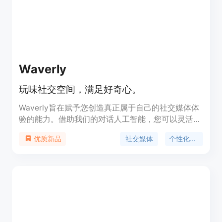
话故事，用一份特别的感恩节或ProductHunt的优惠
礼物向他们展示他们的非凡之处。童话故事是从不同
的角度看待您的人生道路的完美方式。有时候，我们
会忘记自己已经取得了多少成就和进步，童话故事可
以帮助我们重新认识自己。
Waverly
玩味社交空间，满足好奇心。
Waverly旨在赋予您创造真正属于自己的社交媒体体
验的能力。借助我们的对话人工智能，您可以灵活掌
控，打造更健康、更有趣的体验，这样的体验才能真
社交媒体
个性化体验
优质新品
正反映您独特的目标和价值观。您现在可以轻松消除
干扰，专注于对您真正重要的内容。Waverly希望激
发一种新形式的社交媒体，促进有意义的人际关系和
个人成长的长期益处。 Waverly是社交媒体，由您自
主定义。