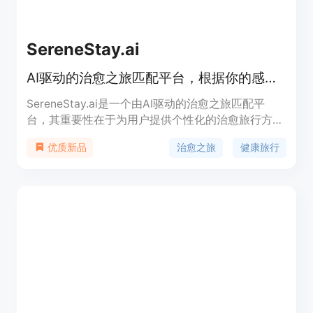
SereneStay.ai
AI驱动的治愈之旅匹配平台，根据你的感受匹配全球治愈目的地。
SereneStay.ai是一个由AI驱动的治愈之旅匹配平
台，其重要性在于为用户提供个性化的治愈旅行方
案。主要优点包括对56个精选目的地进行9维评分，
治愈之旅
健康旅行
优质新品
能精准匹配用户情绪状态与治愈方式。产品背景是为
满足人们对身心治愈旅行的需求而开发。平台免费启
动，Pro版每月14.99美元或每年119.88美元，定位是
帮助用户找到适合自己的治愈旅行目的地，开启身心
健康之旅。