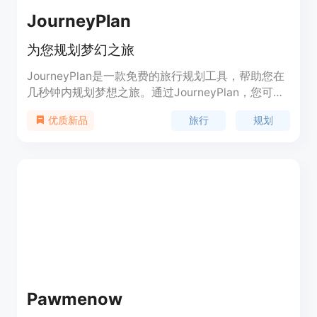
JourneyPlan
为您规划梦幻之旅
JourneyPlan是一款免费的旅行规划工具，帮助您在
几秒钟内规划梦想之旅。通过JourneyPlan，您可以
快速发现新的目的地，创建难忘的回忆。它可以帮助
旅行
规划
优质新品
您确定目的地、旅行天数、预算、食物和饮品喜好、
住宿偏好等信息，并为您提供个性化的旅行规划建
议。
Pawmenow