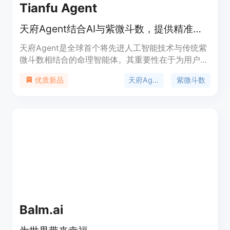
Tianfu Agent
天府Agent结合AI与紫微斗数，提供精准命盘解读和人生指引。
天府Agent是全球首个将先进人工智能技术与传统紫
微斗数相结合的命理智能体。其重要性在于为用户提
供了一种独特的方式来探索人生可能。主要优点是结
天府Agent
紫微斗数
优质新品
合传统与现代技术，提供精准的命盘解读和人生指
引。产品背景是融合了古老的紫微斗数文化和前沿的
AI技术。价格信息未提及，定位是为对命运解读和人
生指引感兴趣的人群服务。
Balm.ai