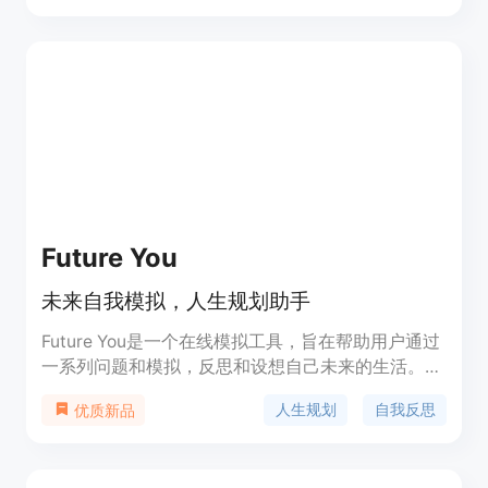
考人生决策，刺激创意和想象力。
Future You
未来自我模拟，人生规划助手
Future You是一个在线模拟工具，旨在帮助用户通过
一系列问题和模拟，反思和设想自己未来的生活。用
户通过回答关于现在的自己、理想生活、职业规划等
人生规划
自我反思
优质新品
问题，与AI生成的未来自我进行互动，从而获得对未
来的深刻洞察和规划。