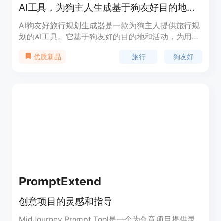
AI工具，为狗主人生成基于狗友好目的地和活动的旅行规划，提供狗友好的酒店、餐厅和交通选择信息
AI狗友好旅行规划生成器是一款为狗主人提供旅行规
划的AI工具。它基于狗友好的目的地和活动，为用户
生成旅行行程，提供狗友好的酒店、餐厅和交通选择
旅行
狗友好
优质新品
信息。用户可以根据狗的品种、活动水平、年龄、目
的地和旅行天数生成个性化的旅行计划。该工具可以
帮助狗主人轻松规划旅行，让他们和狗狗一起享受愉
快的旅程。
PromptExtend
创意项目的灵感和指导
MidJourney Prompt Tool是一个为创意项目提供灵