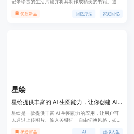
记录珍贵的生活片段并将其制作成精美的书籍。通过
与AI助手Genie的对话，将轻松有趣的对话转化为引
回忆疗法
家庭回忆
优质新品
人入胜的书籍章节。用户可以自定义书籍封面，选择
高质量印刷纸张，最终以纸质书的形式呈现。
MemoryLane为用户提供了一种保留回忆的方式，成
为他们可珍视的遗产。
星绘
星绘提供丰富的 AI 生图能力，让你创建 AI 世界的你，并为你的分身定制多样的效果，体验各种虚拟人生。
星绘是一款提供丰富 AI 生图能力的应用，让用户可
以通过上传图片、输入关键词，自由切换风格，如像
素风、赛博朋克、日式漫画等，即刻拥有虚拟人生体
AI
虚拟人生
优质新品
验。用户可以探索平行世界，自由输入 AI 形象，并