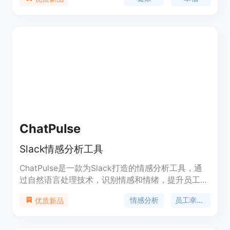
自我反思等实践，以及健康生活方式，Gnothi可以帮
助您探索自我成长和学习的领域。Gnothi只是您旅程
中的一个伴侣，不是治疗的替代品。尽管如此，很多
人都发现它带来了巨大的价值。我们邀请您亲自尝
试，感受不同。
ChatPulse
Slack情感分析工具
ChatPulse是一款为Slack打造的情感分析工具，通
过自然语言处理技术，识别情感和情绪，提升员工幸
福感和团队沟通效果。ChatPulse可以实时跟踪团队
情感分析
员工幸福感
优质新品
的情绪和情感状态，帮助人力资源经理了解团队士
气，人员管理者改善与下属的沟通，员工加强与同事
的沟通。