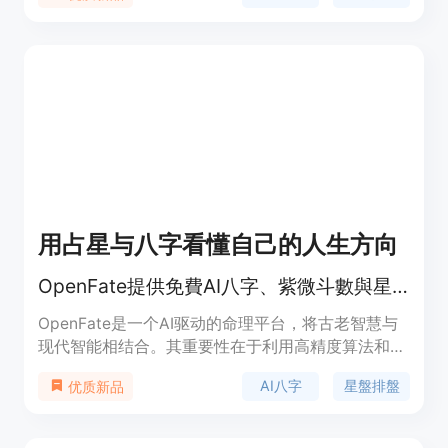
进行 AI Cosplay，同时享受 AI 写真和 AI 造型师功
能。应用还支持图片风格化，如古典油画、街头涂
鸦、中式水墨等。
用占星与八字看懂自己的人生方向
OpenFate提供免費AI八字、紫微斗數與星盤排盤及解讀，助您理解人生。
OpenFate是一个AI驱动的命理平台，将古老智慧与
现代智能相结合。其重要性在于利用高精度算法和全
域命理算法，为用户提供清晰、数据驱动的命理分
AI八字
星盤排盤
优质新品
析。主要优点包括免费使用、严格保密用户信息、提
供多种分析模型和直白清晰的结果。产品背景是满足
人们对命理分析的需求，以现代技术解读古老命理。