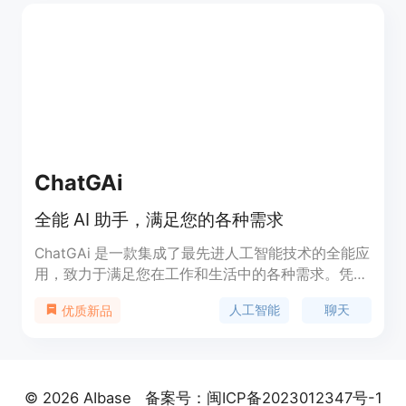
Data 的主要优点在于其广泛的工具覆盖范围和及时
的更新，使得用户能够轻松找到并利用最适合自己需
求的AI工具。
ChatGAi
全能 AI 助手，满足您的各种需求
ChatGAi 是一款集成了最先进人工智能技术的全能应
用，致力于满足您在工作和生活中的各种需求。凭借
卓越的 Ai 聊天、Ai 创作、Ai 绘画助理、Ai 私人助理
人工智能
聊天
优质新品
等功能，ChatGAi 模仿人类聊天方式，为您提供真实
自然的对话体验，同时借助超强的自我学习能力，实
现真正的自主创作。
© 2026 AIbase
备案号：闽ICP备2023012347号-1