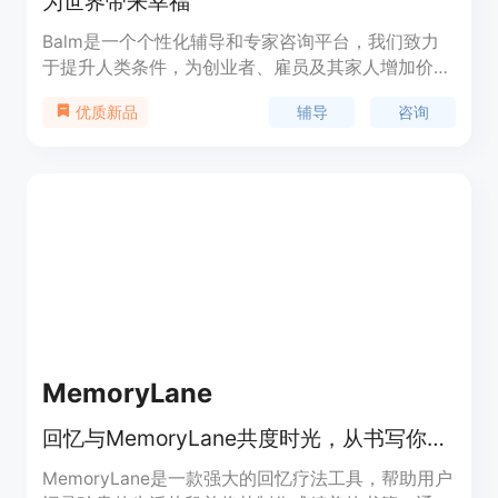
为世界带来幸福
Balm是一个个性化辅导和专家咨询平台，我们致力
于提升人类条件，为创业者、雇员及其家人增加价
值。通过Balm，您可以选择世界顶级专家中的一
辅导
咨询
优质新品
位，获得个性化的建议和辅导。我们的专家涵盖了各
种主题，为您提供专业的指导。您可以预约一对一的
虚拟会议，并根据您的需求获得量身定制的建议。
Balm提供的主要功能包括：浏览热门专家类别、选
择世界顶级专家、预约一对一虚拟会议、个性化建议
和辅导等。定价和定位请参考官方网站。
MemoryLane
回忆与MemoryLane共度时光，从书写你的人生故事到保留家庭回忆，让我们帮助你打造一个引人入胜的故事。在家中开始你自己的回忆疗法。
MemoryLane是一款强大的回忆疗法工具，帮助用户