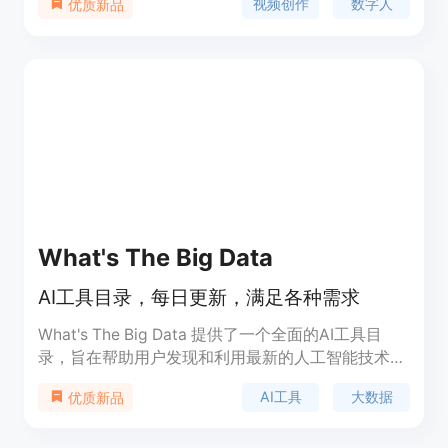
视频创作
数字人
优质新品
种特征。该平台具有操作简单、生成效果逼真的优
势,可以广泛应用于数字营销、虚拟主播、直播电
商、游戏、动画等领域,为客户提供精准的数字人服
务。
What's The Big Data
AI工具目录，每日更新，满足各种需求
What's The Big Data 提供了一个全面的AI工具目
录，旨在帮助用户发现和利用最新的人工智能技术来
提高工作效率和生活质量。该平台每日更新，覆盖了
AI工具
大数据
优质新品
多个领域的AI工具，从数据分析到自动化任务，从图
像识别到自然语言处理，应有尽有。What's The Big