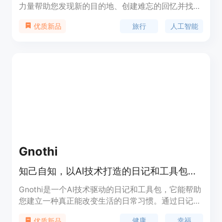
力量帮助您发现新的目的地、创建难忘的回忆并找到
最佳住宿地点。我们的AI会为您完成所有艰难的工
旅行
人工智能
优质新品
作！无论您想要去哪里，我们都可以为您提供快速行
程规划、个性化旅行建议和目的地探索。
Gnothi
知己自知，以AI技术打造的日记和工具包，助您拥有健康快乐的生活
Gnothi是一个AI技术驱动的日记和工具包，它能帮助
您建立一种真正能改变生活的日常习惯。通过日记记
录、行为追踪以及AI生成的洞察，结合冥想、日记和
健康
幸福
优质新品