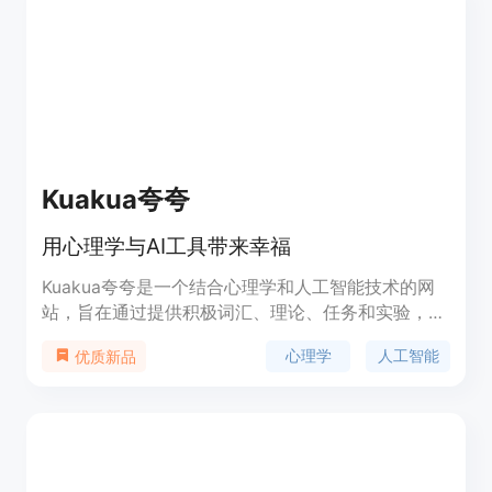
Kuakua夸夸
用心理学与AI工具带来幸福
Kuakua夸夸是一个结合心理学和人工智能技术的网
站，旨在通过提供积极词汇、理论、任务和实验，帮
助用户提升幸福感，成为更好的自己。产品背景信息
心理学
人工智能
优质新品
显示，它鼓励用户专注于当下，接受挑战，拥抱生
活，从而实现个人成长和幸福。产品免费提供多种资
源，包括积极词汇投票、名人名言、常见问题解答
等，以促进用户的积极思考和心理健康。