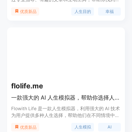
本人所称的“你的ikigai”，实现真正的幸福和满足。
人生目的
幸福
优质新品
平台会分析你的回答并给出个性化的建议和薪资，帮
助你找到人生目的并开始你的旅程。
flolife.me
一款强大的 AI 人生模拟器，帮助你选择人生道路。
Flowith Life 是一款人生模拟器，利用强大的 AI 技术
为用户提供多种人生选择，帮助他们在不同情境中探
索可能的生活路径。该产品旨在提供轻松有趣的互动
人生模拟
AI
优质新品
体验，吸引广泛的用户群体。产品定位于帮助用户思