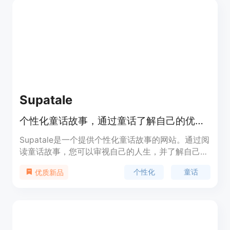
Supatale
个性化童话故事，通过童话了解自己的优势和成就。
Supatale是一个提供个性化童话故事的网站。通过阅
读童话故事，您可以审视自己的人生，并了解自己的
优势和取得的成就。我们的算法和专业作者会分析您
个性化
童话
优质新品
的社交媒体等各个方面，将您的人生经历打包成一本
独特的、个性化的童话故事。您只需在我们的网站上
下单，填写一些问题和您想要我们知道的信息，我们
会在3-5个工作日内提供给您在线阅读的个性化童话
故事。此外，您还可以为您的亲朋好友订购个性化童