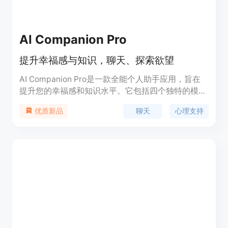
AI Companion Pro
提升幸福感与知识，聊天、探索欲望
AI Companion Pro是一款全能个人助手应用，旨在
提升您的幸福感和知识水平。它包括四个独特的模
块，提供针对您需求的不同体验。助手模块可进行自
聊天
心理支持
优质新品
然而富有信息的对话，就像与一位知识渊博的朋友聊
天一样。心理学家模块可以倾听您的内心想法和情
绪，并引导您进行深入探索，帮助您获得宝贵的见解
和个人成长。成人聊天模块提供一个安全、谨慎的环
境，让您探索自己的欲望，以尊重和敏感的方式进行
亲密交流。网络模块让您在数字世界中保持领先地
位，了解网络安全、道德黑客和保护您的在线存在。
AI Companion Pro是您可信赖的伴侣，致力于您的
幸福、个人成长和数字安全。体验一款涵盖多个领域
的AI助手应用，立即下载AI Companion Pro，获得知