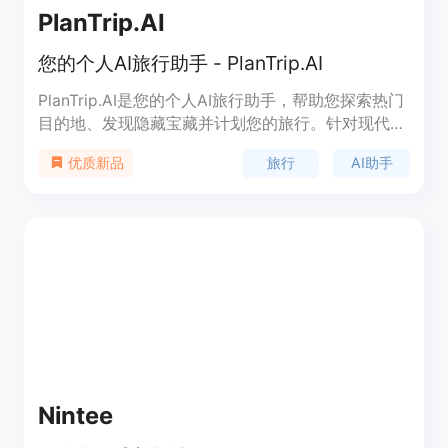
识、支持和理解的力量。
PlanTrip.AI
您的个人AI旅行助手 - PlanTrip.AI
PlanTrip.AI是您的个人AI旅行助手，帮助您探索热门
目的地、发现隐藏宝藏并计划您的旅行。针对现代旅
行者量身定制，PlanTrip.AI让您更轻松地体验世界。
旅行
AI助手
优质新品
功能包括AI生成的个性化行程、目的地洞察、24/7专
业礼宾服务以及针对每个旅行者的定制解决方案。
Nintee