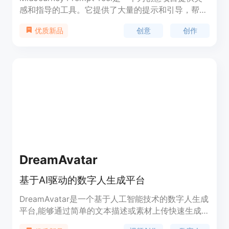
感和指导的工具。它提供了大量的提示和引导，帮助
用户在创作过程中得到启发和支持。无论您是在写
创意
创作
优质新品
作、设计、编程还是其他创意领域，这个工具都能够
帮助您提高创造力和效率。它还提供了多种定价选
项，以满足不同用户的需求。
DreamAvatar
基于AI驱动的数字人生成平台
DreamAvatar是一个基于人工智能技术的数字人生成
平台,能够通过简单的文本描述或素材上传快速生成
高质量的数字人形象,还支持自定义调整数字人的各