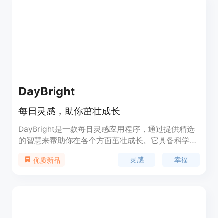
价格为免费，定位是帮助用户更清晰理解事业、财
富、关系与人生节奏的命理分析平台。
DayBright
每日灵感，助你茁壮成长
DayBright是一款每日灵感应用程序，通过提供精选
的智慧来帮助你在各个方面茁壮成长。它具备科学支
持，并为忙碌的个人设计，为你带来每日的启发，助
灵感
幸福
优质新品
你在工作和个人生活中茁壮成长。通过DayBright，
你可以改变思维方式，发掘潜力，并培养支持持久成
功的习惯。