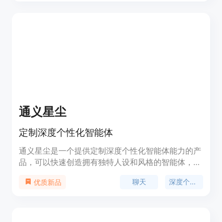
掌控自己的新闻阅读体验。未来，Tidby还将推出用
户自主发布新闻、关注特定来源和作者、AI搜索等功
能，让用户更好地探索新闻世界。
通义星尘
定制深度个性化智能体
通义星尘是一个提供定制深度个性化智能体能力的产
品，可以快速创造拥有独特人设和风格的智能体，并
在不同场景中进行丰富的互动。它具备拟人化、场景
聊天
深度个性化
优质新品
化、多模态和共情的对话能力，以及复杂任务执行能
力，可应用于IP复刻、恋爱&交友、萌宠&养成、游戏
NPC、教育&服务等多个场景。通义星尘可以深度定
义人设，包括基本信息、说话风格、专业知识或特殊