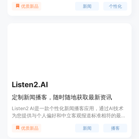
台提供新闻内容，并通过App Store提供下载，用户
新闻
个性化
优质新品
可以通过使用促销代码'ELLIPSISOCT'享受一个月的
免费服务。Ellipsis News致力于为用户提供一个便
捷、个性化的新闻阅读体验，并通过其网站和应用程
序覆盖广泛的用户群体。
Listen2.AI
定制新闻播客，随时随地获取最新资讯
Listen2 AI是一款个性化新闻播客应用，通过AI技术
为您提供与个人偏好和中立客观报道标准相符的最新
资讯。它具有自动化的新闻投递功能，让您在开车或
新闻
播客
优质新品
锻炼时轻松获取全球各地的头条新闻。我们提供一站
式的新闻解读，让您不需要在不同的播客间切换。您