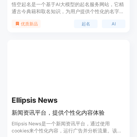
悟空起名是一个基于AI大模型的起名服务网站，它精
通古今典籍和取名知识，为用户提供个性化的名字建
议。该产品通过用户输入的期望含义、性别、名字风
起名
AI
优质新品
格等参数，生成符合用户需求的名字。它的重要性在
于帮助用户在众多起名选项中快速找到既有文化意蕴
又符合个人喜好的好名字。悟空起名以其智能化、个
性化和便捷性为主要优点，背景信息显示，它由北京
潇和信息科技有限公司提供技术支持。产品定位为免
费试用，旨在为需要起名服务的用户提供便利。
Ellipsis News
新闻资讯平台，提供个性化内容体验
Ellipsis News是一个新闻资讯平台，通过使用
cookies来个性化内容，运行广告并分析流量。该平