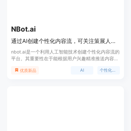
NBot.ai
通过AI创建个性化内容流，可关注策展人或自建获取相关更新
nbot.ai是一个利用人工智能技术创建个性化内容流的
平台。其重要性在于能根据用户兴趣精准推送内容，
节省用户筛选信息的时间。主要优点包括可个性化定
AI
个性化内容
优质新品
制、内容更新持续、涵盖领域广泛等。该平台定位为
满足不同用户在各类领域的信息获取需求，背景信息
暂未提及，价格信息也未在页面中体现。