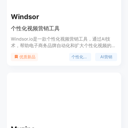
Windsor
个性化视频营销工具
Windsor.io是一款个性化视频营销工具，通过AI技
术，帮助电子商务品牌自动化和扩大个性化视频的使
用，以获取、留住和发展客户。它可以记录一段视
个性化视频
AI营销
优质新品
频，并使用Windsor的AI平台向数百万客户发送个性
化视频，从而提高销售、增强客户满意度，并获得竞
争优势。