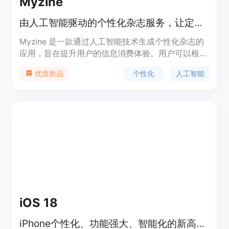
Myzine
由人工智能驱动的个性化杂志服务，让定制信息融入生活。
Myzine 是一款通过人工智能技术生成个性化杂志的
应用，旨在提升用户的信息消费体验。用户可以根据
自己的兴趣、阅读习惯及偏好自定义内容，创造出独
个性化
人工智能
优质新品
特的阅读体验。Myzine 支持多种兴趣领域的选择，
定期更新内容，帮助用户轻松获取所需的信息，并享
受个性化的阅读乐趣。应用提供免费和付费订阅套
餐，适合各类用户。 适用于想要提升阅读效率、获
取定制内容的用户。
iOS 18
iPhone个性化、功能强大、智能化的新高度。