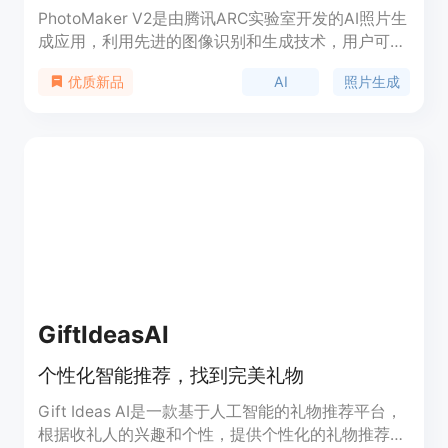
PhotoMaker V2是由腾讯ARC实验室开发的AI照片生
成应用，利用先进的图像识别和生成技术，用户可以
快速生成个性化的照片。产品背景信息显示，
AI
照片生成
优质新品
PhotoMaker V2旨在为用户提供一个简单、高效的图
片创作工具，无论是社交媒体分享还是个人收藏，都
能满足用户需求。目前产品处于免费试用阶段，具体
价格尚未公布。
GiftIdeasAI
个性化智能推荐，找到完美礼物
Gift Ideas AI是一款基于人工智能的礼物推荐平台，
根据收礼人的兴趣和个性，提供个性化的礼物推荐。