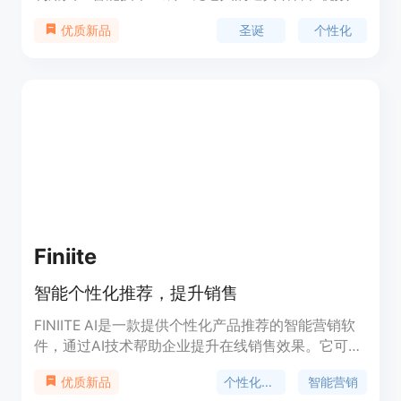
息。用户可以输入自己的信息，AI技术将在一分钟内
圣诞
个性化
优质新品
生成视频。该产品支持29种语言，用户可以下载并永
久保存这些视频信息。它是一个快速、简单且难忘的
礼物选择，适合在节日期间为亲朋好友创造惊喜。
Finiite
智能个性化推荐，提升销售
FINIITE AI是一款提供个性化产品推荐的智能营销软
件，通过AI技术帮助企业提升在线销售效果。它可以
根据用户的行为和偏好，实时推荐最适合的产品，提
个性化推荐
智能营销
优质新品
高购买转化率和客户满意度。FINIITE AI还提供数据