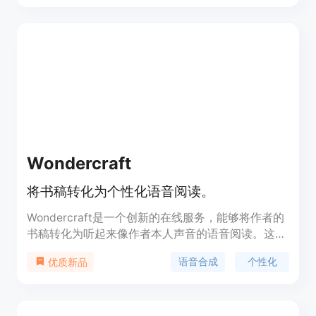
分析和报告功能，帮助企业了解用户行为和销售趋
势，优化营销策略。定价根据企业规模和需求定制。
Wondercraft
将书稿转化为个性化语音阅读。
Wondercraft是一个创新的在线服务，能够将作者的
书稿转化为听起来像作者本人声音的语音阅读。这项
技术不仅节省了作者在录音棚录制和雇佣音频专家编
语音合成
个性化
优质新品
辑混音的时间和金钱，而且提供了一个高效、经济的
解决方案，让作者能够专注于创作而不必为音频制作
分心。