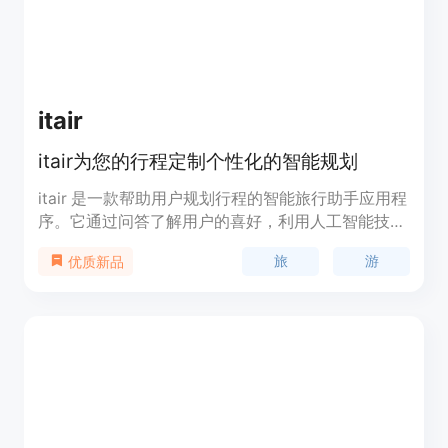
itair
itair为您的行程定制个性化的智能规划
itair 是一款帮助用户规划行程的智能旅行助手应用程
序。它通过问答了解用户的喜好，利用人工智能技术
为用户匹配最佳路线和景点，并定制个性化旅行建
旅
游
优质新品
议，帮助用户规划理想的旅行体验。它能轻松管理所
有旅行细节，用户只需按照系统建议进行操作，就能
创造美好回忆。