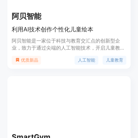
阿贝智能
利用AI技术创作个性化儿童绘本
阿贝智能是一家位于科技与教育交汇点的创新型企
业，致力于通过尖端的人工智能技术，开启儿童教育
的新纪元。我们相信每个孩子都拥有无限的潜能，而
人工智能
儿童教育
优质新品
我们的使命是通过科技的力量，解锁这些潜能，帮助
孩子们在愉悦的环境中成长和学习。
SmartGym