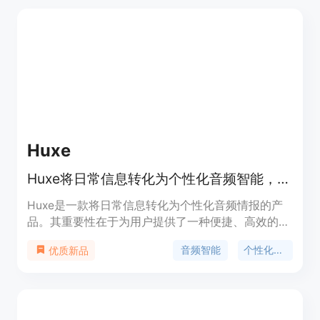
Huxe
Huxe将日常信息转化为个性化音频智能，无需滚动浏览获取资讯。
Huxe是一款将日常信息转化为个性化音频情报的产
品。其重要性在于为用户提供了一种便捷、高效的信
息获取方式，让用户在无法看屏幕的场景下也能轻松
音频智能
个性化信息
优质新品
获取所需信息。主要优点包括个性化定制、互动性
强、能将各种问题转化为音频解释等。产品背景可能
是为了满足人们在快节奏生活中对便捷信息获取的需
求。价格信息未提及，从内容来看可能是免费使用。