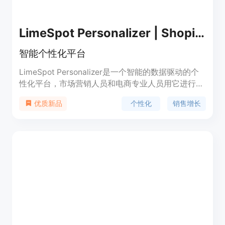
LimeSpot Personalizer | Shopify App Store
智能个性化平台
LimeSpot Personalizer是一个智能的数据驱动的个
性化平台，市场营销人员和电商专业人员用它进行网
站内的商品展示。通过产品推荐，销售增值，交叉销
个性化
销售增长
优质新品
售，捆绑销售和内容个性化，提高转化率，平均订单
价值和客户参与度。提供免费套餐和付费套餐，定价
根据商店收入计算。