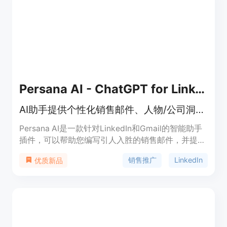
Persana AI - ChatGPT for LinkedIn & Gmail
AI助手提供个性化销售邮件、人物/公司洞察、融资信息等
Persana AI是一款针对LinkedIn和Gmail的智能助手
插件，可以帮助您编写引人入胜的销售邮件，并提供
个性化的AI功能，让您了解目标人物和公司的洞察、
销售推广
LinkedIn
优质新品
融资等信息，帮助您更好地进行销售推广。该插件支
持快速生成个性化邮件、与目标人物进行即时对话、
获取人物和公司洞察、使用AI进行相似潜在客户搜索
等功能。