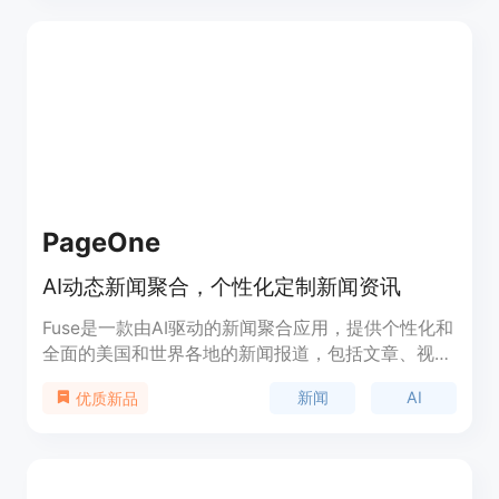
可以根据自己的喜好设置播客的详细程度、语言甚至
政治倾向。我们致力于提供逻辑严谨、公正中立的新
闻报道，为您提供清晰的世界事件视角。
PageOne
AI动态新闻聚合，个性化定制新闻资讯
Fuse是一款由AI驱动的新闻聚合应用，提供个性化和
全面的美国和世界各地的新闻报道，包括文章、视频
和观点，来自最值得信赖的新闻媒体机构。用户可以
新闻
AI
优质新品
根据自己的兴趣定制新闻推送。