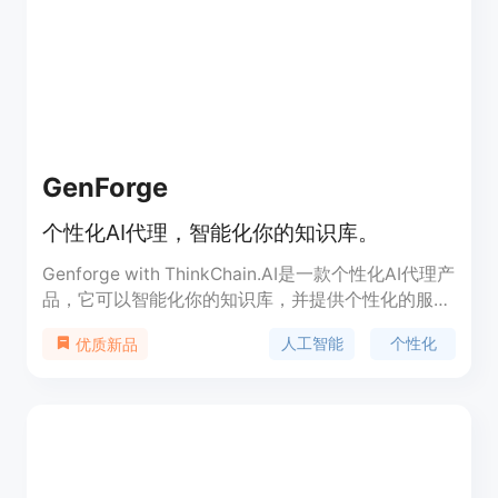
技能等。它还能创造丰富的事件，如时空背景、故事
情节、人物关系、任务和目标等。用户可以通过语言
聊天、肢体动作、图片表情包等多种形式与通义星尘
进行互动，并与其建立记忆、关系和情感的链接。
GenForge
个性化AI代理，智能化你的知识库。
Genforge with ThinkChain.AI是一款个性化AI代理产
品，它可以智能化你的知识库，并提供个性化的服
务。它的功能包括自动化回答问题、智能搜索、个性
人工智能
个性化
优质新品
化推荐等。优势是节省时间和提高效率，定价方面请
咨询官方网站。它适用于各种场景，包括客户支持、
知识管理、智能助手等。标签包括人工智能、个性
化、智能化。