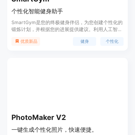
个性化智能健身助手
SmartGym是您的终极健身伴侣，为您创建个性化的
锻炼计划，并根据您的进展提供建议。利用人工智
能，根据您拥有的器械、您想要锻炼的肌肉部位以及
健身
个性化
优质新品
锻炼的时长和频率，为您创建个性化的锻炼计划。您
还将获得实时建议，从调整重量和次数到整个锻炼动
作的更换。SmartGym帮助您精确跟踪所有进展，轻
松追踪您的锻炼、卡路里、心率、肌肉、次数、重量
等，助您实现健身目标，获取对自己表现宝贵的见
解。此外，SmartGym拥有690多种带有动画和说明
的锻炼动作，130多个专业制作的预设锻炼计划，您
甚至可以添加自定义的锻炼动作和图片。SmartGym
在Mac、iPhone、iPad和Apple Watch上均可使用，
一个设备上的更改将自动更新到其他设备上。
PhotoMaker V2
一键生成个性化照片，快速便捷。