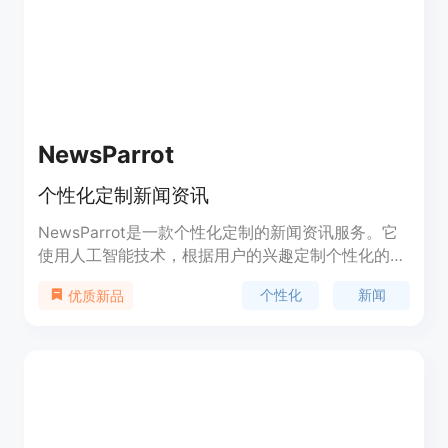
产品定位为帮助用户在通勤、锻炼、休息等场景下，
无需长时间滚动屏幕就能及时获取感兴趣的信息。
NewsParrot
个性化定制新闻资讯
NewsParrot是一款个性化定制的新闻资讯服务。它
使用人工智能技术，根据用户的兴趣定制个性化的新
闻简报，帮助用户节省时间、提高研究效率，并让用
个性化
新闻
优质新品
户始终保持对关注话题的最新了解。