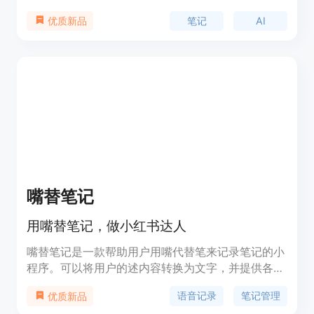
步，方便用户随时随地记录和整理信息。产品采用阿
笔记
AI
优质新品
里云进行数据传输和加密存储，保护用户隐私和数据
安全。话袋AI笔记以其强大的AI搜索/问答、知识管
理、头脑风暴和一键速记功能，帮助用户提升工作与
学习效率，尤其在教育、项目管理和文案策划等领域
发挥重要作用。
嘴替笔记
用嘴替笔记，做小红书达人
嘴替笔记是一款帮助用户用嘴代替笔来记录笔记的小
程序。可以将用户的述内容转换为文字，并提供各种
分类标签和功能点，方便用户整理和管理笔记。嘴替
语音记录
笔记管理
优质新品
笔记还支持多种使用场景，如美食、职场、情感等，