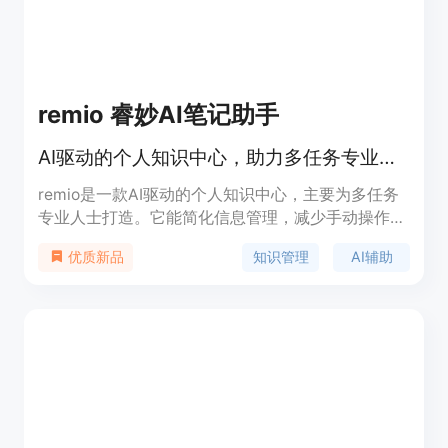
关信息。
remio 睿妙AI笔记助手
AI驱动的个人知识中心，助力多任务专业人士管理知识
remio是一款AI驱动的个人知识中心，主要为多任务
专业人士打造。它能简化信息管理，减少手动操作，
无缝捕捉想法。优势在于自动捕捉信息、保障数据隐
知识管理
AI辅助
优质新品
私、支持本地文件集成等。目前处于邀请制早期访问
阶段，仅在Mac（Apple Silicon）运行。