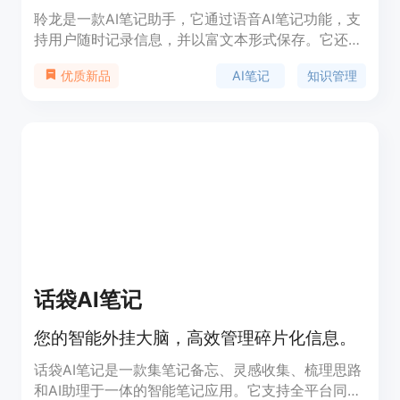
聆龙是一款AI笔记助手，它通过语音AI笔记功能，支
持用户随时记录信息，并以富文本形式保存。它还具
备AI智能标签功能，能够自动生成标题，帮助用户与
AI笔记
知识管理
优质新品
自己的知识库进行对话。此外，聆龙采用了独创的AI
卡片盒笔记法，让用户能够不断记录，实现知识的自
然呈现。产品支持多平台同步，包括安卓、苹果和
Web版，满足不同用户的需求。
话袋AI笔记
您的智能外挂大脑，高效管理碎片化信息。
话袋AI笔记是一款集笔记备忘、灵感收集、梳理思路
和AI助理于一体的智能笔记应用。它支持全平台同