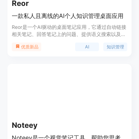
Reor
一款私人且离线的AI个人知识管理桌面应用
Reor是一个AI驱动的桌面笔记应用，它通过自动链接
相关笔记、回答笔记上的问题、提供语义搜索以及生
成AI闪卡来增强个人的知识管理。所有数据本地存
AI
知识管理
优质新品
储，支持类似Obsidian的Markdown编辑器。Reor项
目的核心假设是，思考工具的AI模型应默认在本地运
行。它利用了Ollama、Transformers.js和LanceDB
等技术，使得大型语言模型（LLM）和嵌入模型能够
在本地运行。同时，也支持连接到OpenAI或兼容的
API，如Oobabooga。
Noteey
Noteey是一个视觉笔记工具，帮助您思考，创建，并在画布上发布。