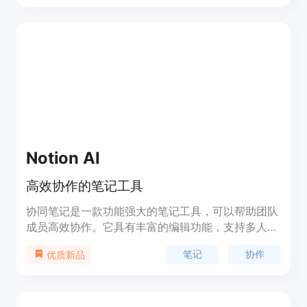
Notion AI
高效协作的笔记工具
协同笔记是一款功能强大的笔记工具，可以帮助团队
成员高效协作。它具有丰富的编辑功能，支持多人实
时编辑、评论和分享。优势包括简洁易用的界面、多
笔记
协作
优质新品
平台兼容、强大的搜索功能和灵活的组织方式。该产
品定价灵活，提供免费和付费版本。定位于提升团队
协作效率和知识管理。