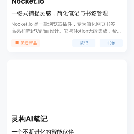
Nocket.io
一键式捕捉灵感，简化笔记与书签管理
Nocket.io 是一款浏览器插件，专为简化网页书签、
高亮和笔记功能而设计。它与Notion无缝集成，帮助
用户将网页内容、灵感和想法转化为创意产出。在
笔记
书签
优质新品
Notion 中保存书签、突出显示、注释和 AI 摘要。产
品的主要优点包括：一键保存网页、高亮重要内容、
快速记录想法、通过星级评价内容的有用性以及与
Notion的无缝同步。此外，Nocket.io 提供了基础版
和专业版两种订阅方案，满足不同用户的需求。
灵构AI笔记
一个不断进化的智能伙伴