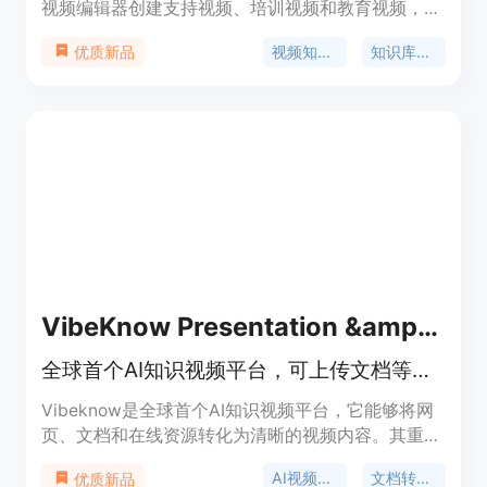
视频编辑器创建支持视频、培训视频和教育视频，轻
松构建和托管视频知识库。帮助您提供更好的客户支
视频知识库
知识库软件
优质新品
持、培训和教育体验。
VibeKnow Presentation &amp; Explainer Video Kit
全球首个AI知识视频平台，可上传文档等生成知识视频。
Vibeknow是全球首个AI知识视频平台，它能够将网
页、文档和在线资源转化为清晰的视频内容。其重要
性在于解决了复杂知识难以清晰传达的问题，让知识
AI视频生成
文档转视频
优质新品
传播更加高效。主要优点包括：能够快速将已有材料