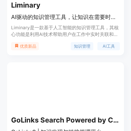
Liminary
AI驱动的知识管理工具，让知识在需要时自动出现，避免遗忘
Liminary是一款基于人工智能的知识管理工具，其核
心功能是利用AI技术帮助用户在工作中实时关联和提
取所需知识，避免信息丢失和遗忘，从而提高工作效
知识管理
AI工具
优质新品
率和创造力。产品的主要优点包括：一键保存各种格
式的信息，快速精准地召回相关知识，连接不同来源
的信息以发现新的关联，以及帮助用户挖掘信息中的
潜在模式。该产品目前处于开放测试阶段，未提及价
格信息。其定位是为专业人士和知识工作者提供一个
集成的知识管理解决方案，帮助他们应对信息过载的
挑战。
GoLinks Search Powered by ChatGPT