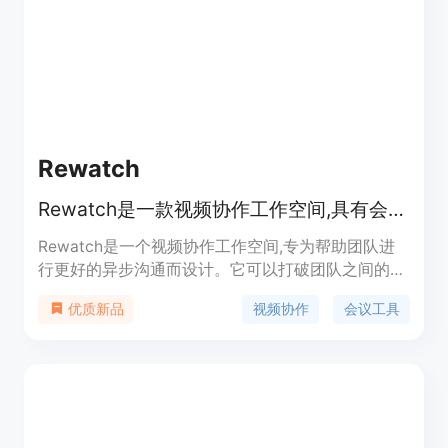
Rewatch
Rewatch是一款视频协作工作空间,具有会议录制、会议笔记和知识管理功能。
Rewatch是一个视频协作工作空间,专为帮助团队进
行更好的异步沟通而设计。它可以打破团队之间的壁
垒,捕捉团队的反馈、想法和客户见解,让每个人都能
视频协作
会议工具
优质新品
做出更好的决策。Rewatch可以自动记录、转录会
议,并生成会议笔记,充分利用你团队会议中的知识。
它还使每个人都可以分享想法,讨论反馈,即使你错过
了会议也可以进行后续问答,从而提高团队的协作效
率。此外,Rewatch还提供了视频信息中心功能,可以
轻松搜索和组织视频知识,确保团队能够即时获取相