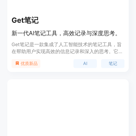
Get笔记
新一代AI笔记工具，高效记录与深度思考。
Get笔记是一款集成了人工智能技术的笔记工具，旨
在帮助用户实现高效的信息记录和深入的思考。它不
仅支持传统的文字输入，还创新性地推出了AI智能输
AI
笔记
优质新品
入、速记模式、专注模式等多种功能，以适应不同用
户的需求。