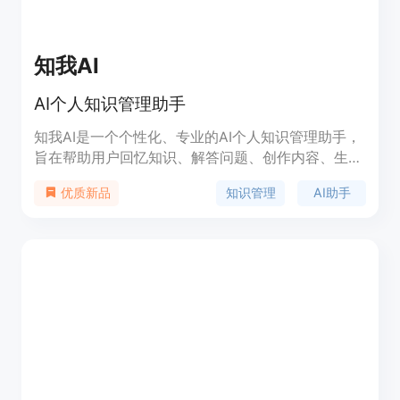
知我AI
AI个人知识管理助手
知我AI是一个个性化、专业的AI个人知识管理助手，
旨在帮助用户回忆知识、解答问题、创作内容、生成
摘要和思维导图。它通过全能知识采集、AI知识处
知识管理
AI助手
优质新品
理、AI知识问答等功能，帮助用户高效管理知识，打
造个人第二大脑。知我AI适用于学术研究、政企咨
询、金融行研、备考高手、学科学习、医学论文阅读
等多个领域，是专业精英的最佳选择。