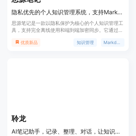
隐私优先的个人知识管理系统，支持Markdown排版和双向链接
思源笔记是一款以隐私保护为核心的个人知识管理工
具，支持完全离线使用和端到端加密同步。它通过
块、大纲和双向链接的方式，帮助用户重构思维，提
知识管理
Markdown
优质新品
高信息整理和知识管理的效率。产品支持Markdown
排版，内置多种块元素和行级元素，满足丰富的排版
需求。同时，思源笔记还提供了超大文档编辑、间隔
重复学习算法、数据库管理、人工智能辅助写作等功
能，是一款全能型的笔记应用。
聆龙
AI笔记助手，记录、整理、对话，让知识管理更智能。