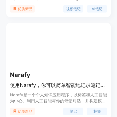
Udemy等平台上使用该插件，实现对视频和会议记
视频笔记
AI笔记
优质新品
录的文字、截图和笔记的标注。插件通过计算机视觉
AI自动截取会议和视频中的幻灯片，并使用ChatGPT
API生成AI笔记，对视频中发言者的内容进行摘要。
用户还可以将视频整理到笔记本中，进行搜索、回顾
和导出。该插件适用于各类学习视频、在线课程、虚
拟会议等场景。
Narafy
使用Narafy，你可以简单智能地记录笔记，利用标签和人工智能来管理笔记。快来免费试用吧！
Narafy是一个个人知识应用程序，以标签和人工智能
为中心。利用人工智能与你的笔记对话，并构建模
板。通过组合标签创建笔记堆栈。立即免费开始使
笔记
标签
优质新品
用！在Windows和Mac上可用。