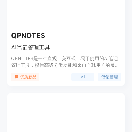
QPNOTES
AI笔记管理工具
QPNOTES是一个直观、交互式、易于使用的AI笔记
管理工具，提供高级分类功能和来自全球用户的最强
大的提示集合。您可以按主题、目的或其他参数对提
AI
笔记管理
优质新品
示进行排序和组织，分享和协作，以最大限度地提高
您的AI体验。