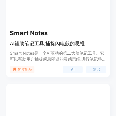
Smart Notes
AI辅助笔记工具,捕捉闪电般的思维
Smart Notes是一个AI驱动的第二大脑笔记工具。它
可以帮助用户捕捉瞬息即逝的灵感思维,进行笔记整
理,从而实现提升个人生产力的目的。该产品以网站
AI
笔记
优质新品
的形式呈现。