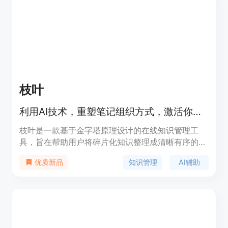
枝叶
利用AI技术，重塑笔记组织方式，激活你的知识体系。
枝叶是一款基于金字塔原理设计的在线知识管理工
具，旨在帮助用户将碎片化知识整理成清晰有序的结
构。它通过AI技术辅助用户高效记录灵感、一键梳理
知识管理
AI辅助
优质新品
大纲和要点、深度洞察知识脉络，全面激活用户的知
识体系。该平台特别适合需要整理大量信息、提升知
识管理效率的用户，无论是学生、研究人员还是专业
人士，都能从中受益。