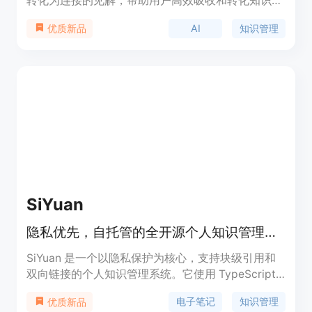
转化为连接的见解，帮助用户高效吸收和转化知识。
其AI功能可自动提取关键要点，帮助用户快速找到需
AI
知识管理
优质新品
要的信息，支持问答式检索，帮助用户发现隐藏的关
联和新的见解。
SiYuan
隐私优先，自托管的全开源个人知识管理系统
SiYuan 是一个以隐私保护为核心，支持块级引用和
双向链接的个人知识管理系统。它使用 TypeScript
和 Golang 编写，提供了块级内容组织、Markdown
电子笔记
知识管理
优质新品
所见即所得编辑器、内容块快照、思维导图、反向链