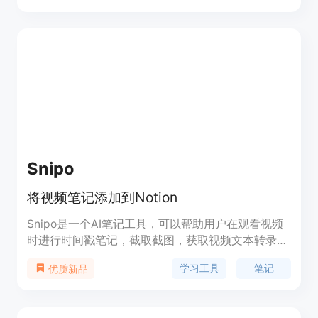
接和引用等功能。SiYuan 支持数据的块级管理和双
向链接，允许用户以非线性的方式组织内容，促进了
信息的连接和知识网络的构建。此外，SiYuan 还支
持数据的自托管，确保用户数据的安全性和隐私性。
SiYuan 拥有活跃的社区和丰富的插件生态，支持多
种操作系统，包括 Windows、macOS 和 Linux。
SiYuan 的大部分功能都是免费的，但也有付费的高
级功能，如数据同步等。
Snipo
将视频笔记添加到Notion
Snipo是一个AI笔记工具，可以帮助用户在观看视频
时进行时间戳笔记，截取截图，获取视频文本转录，
生成AI闪卡，并将所有内容直接同步到Notion笔记
学习工具
笔记
优质新品
中。它支持YouTube、Udemy、Coursera、
Skillshare、LinkedIn Learning等多个在线学习平
台，并提供键盘快捷方式和一键导出功能。Snipo的