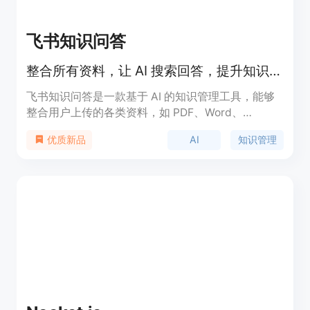
飞书知识问答
整合所有资料，让 AI 搜索回答，提升知识获取效率。
飞书知识问答是一款基于 AI 的知识管理工具，能够
整合用户上传的各类资料，如 PDF、Word、
PowerPoint 等，通过 AI 搜索技术快速提供精准答
AI
知识管理
优质新品
案。该产品主要面向企业用户和知识工作者，帮助他
们高效管理和检索知识，提升工作效率。其技术优势
在于强大的 AI 搜索算法和对多种文件格式的支持，
能够快速解析和理解用户上传的内容，提供准确的问
答服务。