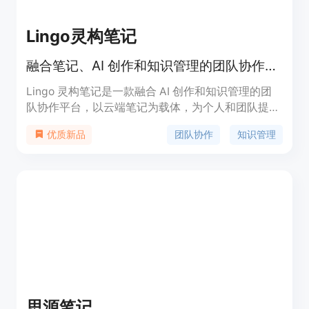
Lingo灵构笔记
融合笔记、AI 创作和知识管理的团队协作平台
Lingo 灵构笔记是一款融合 AI 创作和知识管理的团
队协作平台，以云端笔记为载体，为个人和团队提供
在线协作文档、多维表、流程图、网盘等多形态功
团队协作
知识管理
优质新品
能。用户可以通过灵构 AI 写作助手快速完成各类文
档创作，提高工作效率。灵构笔记还支持多人协作，
方便团队成员之间的实时沟通和协同编辑。产品定价
灵活，适用于个人用户和企业团队。
思源笔记