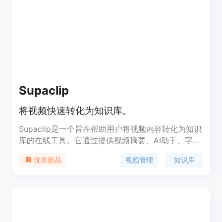
功能简单易用，适用于各种学习场景。
Supaclip
将视频快速转化为知识库。
Supaclip是一个旨在帮助用户将视频内容转化为知识
库的在线工具。它通过提供视频摘要、AI助手、字幕
和时间戳等功能，帮助用户快速理解和导航视频内
视频管理
知识库
优质新品
容。产品适用于内容创作者、学生、播客主持人和研
究人员等，通过这些功能，用户可以增加视频的有机
覆盖率、从讲座中获取最大价值、提供节目笔记、通
过聊天机器人进行互动以及从访谈视频和纪录片中提
取关键见解和引用。