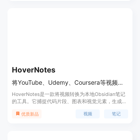
用户可以根据自己的需求选择不同的场景进行口述记
录。无论是在家居家装、育儿经验、推荐优质好物，
还是在分享职场实战经验、营销活动等方面，嘴替笔
记都能帮助用户快速记录并整理笔记内容。
HoverNotes
将YouTube、Udemy、Coursera等视频教程转换为Obsidian笔记
HoverNotes是一款将视频转换为本地Obsidian笔记
的工具。它捕捉代码片段、图表和视觉元素，生成带
有截图的结构化markdown笔记，与Obsidian密切集
视频
笔记
优质新品
成。