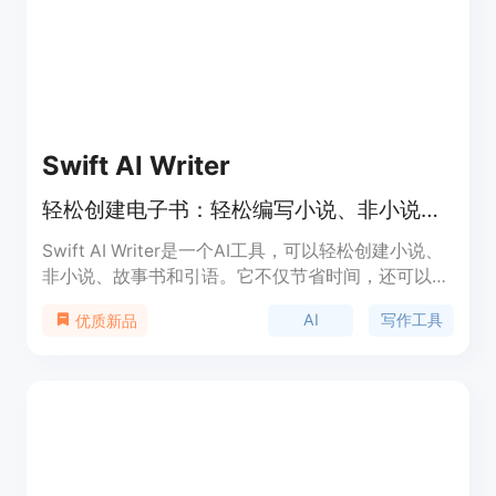
Swift AI Writer
轻松创建电子书：轻松编写小说、非小说、故事书和引语。通过AI增强创造力、简化流程，将想法变成现实。
Swift AI Writer是一个AI工具，可以轻松创建小说、
非小说、故事书和引语。它不仅节省时间，还可以帮
助您获得更多收益。它就像在口袋里有一个提高生产
AI
写作工具
优质新品
力的精灵一样。