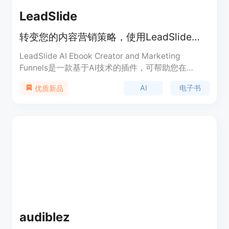
LeadSlide
转变您的内容营销策略，使用LeadSlide的AI驱动的电子书创作和电子邮件漏斗插件。无需编码知识，创建令人惊叹的电子书，构建全面的电子邮件漏斗，轻松扩大您的受众。
LeadSlide AI Ebook Creator and Marketing
Funnels是一款基于AI技术的插件，可帮助您在
WordPress上创建令人惊叹的电子书，并构建全面的
AI
电子书
优质新品
电子邮件漏斗。无需编码知识，您可以轻松地创建高
质量的电子书，并自动生成内容建议。插件提供多个
可定制的漏斗模板，适用于不同的营销目标。您可以
直接将创建的漏斗嵌入到您的网站上，也可以在没有
网站的情况下发布到YouTube和社交媒体平台。该插
件适用于各种领域的专家，有助于增加在线存在感和
建立专家形象。
audiblez