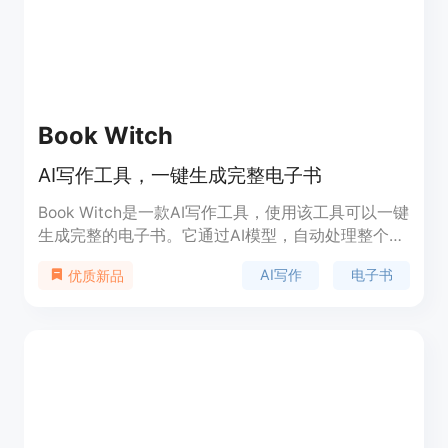
Book Witch
AI写作工具，一键生成完整电子书
Book Witch是一款AI写作工具，使用该工具可以一键
生成完整的电子书。它通过AI模型，自动处理整个写
作流程，包括创作和编辑。用户只需输入主题和章
AI写作
电子书
优质新品
节，即可在几分钟内获得一本精心制作的电子书。
Book Witch具有以下优势：1. 长篇内容：与其他工具
相比，Book Witch能够无缝生成长篇内容，消除了
碎片化的写作过程。2. 快速生成：以前可能需要数周
甚至数月才能完成的电子书，现在只需要几分钟即可
生成。3. 定制化：根据用户的需求，可以选择使用
GPT 3或4等先进的AI模型来生成适合自己的电子
书。4. 经济实惠：相比雇佣撰稿人的高昂费用，使用