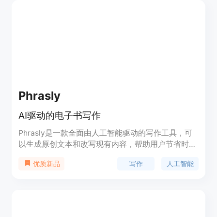
文、研究报告、技术文档、小说等，还注重用户友好
的界面设计，确保用户能够轻松地搜索、预览和下载
所需内容。此外，Searcholic非常重视用户的隐私和
安全性，确保所有搜索和交互过程都是受保护和加密
的。
Phrasly
AI驱动的电子书写作
Phrasly是一款全面由人工智能驱动的写作工具，可
以生成原创文本和改写现有内容，帮助用户节省时
间，提高成绩，并轻松绕过TurnItIn和GPTZero等AI
写作
人工智能
优质新品
检测器。Phrasly还提供人性化AI内容和AI检测器，
语法检查器，退款保证，多语言支持和协作写作等功
能。用户可以选择免费或付费计划，享受不同的功能
和服务。