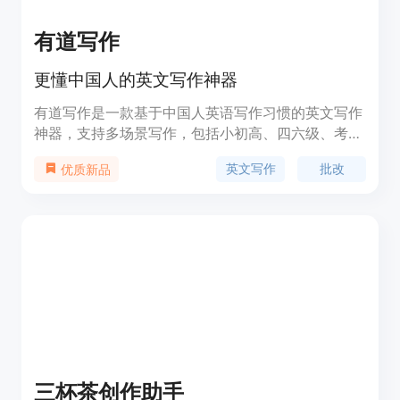
有道写作
更懂中国人的英文写作神器
有道写作是一款基于中国人英语写作习惯的英文写作
神器，支持多场景写作，包括小初高、四六级、考
研、雅思、托福、学术论文等多种写作类型。产品亮
英文写作
批改
优质新品
点包括权威的批改体系、准确性、语言风格、多样
性、清晰度、双语写作、句子润色、权威例句、有道
AI翻译查词等。支持Web、macOS、Windows、
iOS、Android多端互联，流畅写作。同时，有道写
作还提供浏览器扩展和Word插件等多种使用方式。
三杯茶创作助手