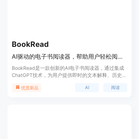
BookRead
AI驱动的电子书阅读器，帮助用户轻松阅读并更好地吸收书籍内容。
BookRead是一款创新的AI电子书阅读器，通过集成
ChatGPT技术，为用户提供即时的文本解释、历史背
景和语境信息。其主要优点是能够帮助用户更轻松地
AI
阅读
优质新品
理解复杂内容，同时通过自动生成的章节总结和闪
卡，增强阅读记忆和理解。该产品面向所有希望提高
阅读效率和知识吸收能力的读者，尤其是学生和专业
人士。目前暂未明确价格，定位为教育和学习工具。