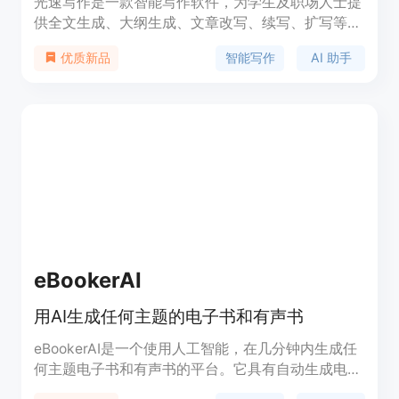
光速写作是一款智能写作软件，为学生及职场人士提
供全文生成、大纲生成、文章改写、续写、扩写等多
种功能。通过 AI 技术，根据用户的需求自动生成文
智能写作
AI 助手
优质新品
本，大幅提升写作效率。光速写作支持跨平台云存
储，多端同步编辑查看，自动保存永不丢失。
eBookerAI
用AI生成任何主题的电子书和有声书
eBookerAI是一个使用人工智能，在几分钟内生成任
何主题电子书和有声书的平台。它具有自动生成电子
书和有声书的功能，用户可以使用WYSIWYG编辑器