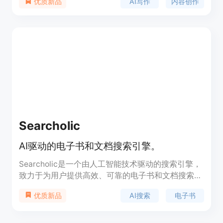
AI写作
内容创作
优质新品
完成写作任务，激发写作灵感，帮助用户更好地表达
思想。功能包括AI文章创作、AI续写、文章润色等。
Searcholic
AI驱动的电子书和文档搜索引擎。
Searcholic是一个由人工智能技术驱动的搜索引擎，
致力于为用户提供高效、可靠的电子书和文档搜索服
务。它由在信息检索、数据科学和人工智能领域具有
AI搜索
电子书
优质新品
丰富经验的专家团队创建，旨在通过先进的搜索算
法，为用户提供高度准确和相关的搜索结果。
Searcholic不仅提供广泛的内容覆盖，包括学术论