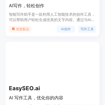
AI写作，轻松创作
智能写作助手是一款利用人工智能技术的创作工具，
可以帮助用户轻松生成优美的文字内容。通过与AI交
互，解决写作难题，提供各种类型的文章、诗歌、歌
AI创作
写作工具
优质新品
曲、故事等创作需求。具有丰富的功能和优势，定价
灵活合理，定位为提高创作效率和质量的工具。
EasySEO.ai
AI 写作工具，优化你的内容