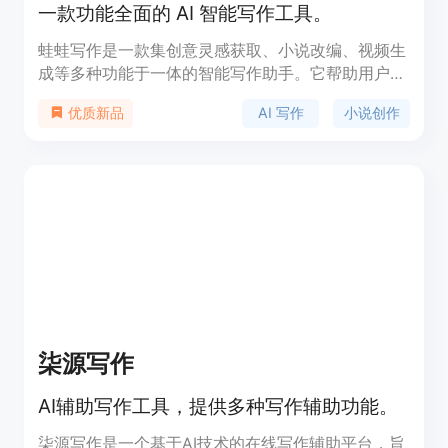
一款功能全面的 AI 智能写作工具。
蛙蛙写作是一款集创意灵感获取、小说改编、视频生
成等多种功能于一体的智能写作助手。它帮助用户高
效创作，适用于学术、职场及个人项目。产品背景强
AI 写作
小说创作
优质新品
大，定位于提升写作效率，适合各类创作者。
柒源写作
AI辅助写作工具，提供多种写作辅助功能。
柒源写作是一个基于AI技术的在线写作辅助平台，旨