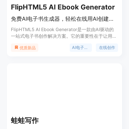
FlipHTML5 AI Ebook Generator
免费AI电子书生成器，轻松在线用AI创建各类电子书。
FlipHTML5 AI Ebook Generator是一款由AI驱动的
一站式电子书创作解决方案。它的重要性在于让用户
能够以最简单的方式在线免费创建自己的电子书。其
AI电子书生成
在线创作
优质新品
主要优点包括操作便捷，只需轻触几下即可；具有AI
布局设计，能将用户想法转化为精美的电子书；也可
上传现有文件，由AI进行专业格式排版。该产品由
WONDER IDEA TECHNOLOGY LIMITED开发。目前
提供免费使用，可能有付费的高级版本以获取更多功
能和服务，定位为满足不同用户的电子书创作需求，
无论是个人创作者、企业营销人员、教育工作者等都
能使用。
蛙蛙写作