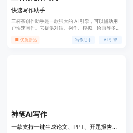
快速写作助手
三杯茶创作助手是一款强大的 AI 引擎，可以辅助用
户快速写作。它提供对话、创作、模拟、绘画等多种
功能，帮助用户提高写作效率和质量。三杯茶创作助
写作助手
AI 引擎
优质新品
手可以用于写作日报、演讲稿、评论、PPT 等各种写
作场景。
神笔AI写作
一款支持一键生成论文、PPT、开题报告的AI系统，具备AIGC降重功能，适合学术写作。