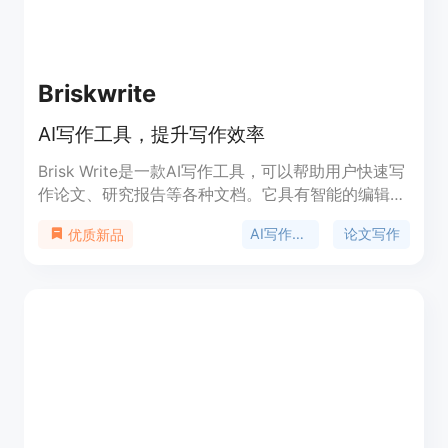
Briskwrite
AI写作工具，提升写作效率
Brisk Write是一款AI写作工具，可以帮助用户快速写
作论文、研究报告等各种文档。它具有智能的编辑界
面和支持性的人工智能，可以帮助用户组织思路，加
AI写作工具
论文写作
优质新品
速写作过程。用户可以提高文章质量，同时减少对截
止日期的压力。Brisk Write得到全球许多用户的认
可。