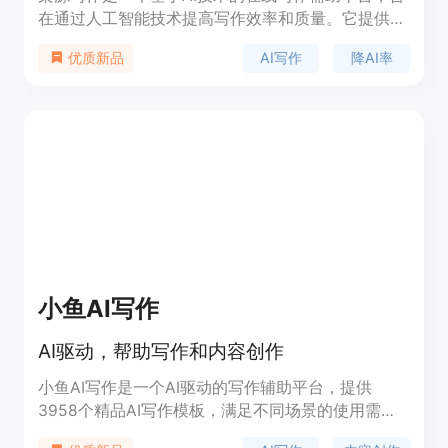
在通过人工智能技术提高写作效率和质量。它提供了
包括AI对话、降重复率、一键生成文章、一键生成图
AI写作
降AI率
优质新品
表等多种功能，帮助用户快速完成写作任务。产品背
景信息显示，柒源写作注重用户体验，提供免费试用
和多种付费服务，定位于帮助用户提升写作效率，降
低写作难度。
小鱼AI写作
AI驱动，帮助写作和内容创作
小鱼AI写作是一个AI驱动的写作辅助平台，提供
3958个精品AI写作模板，满足不同场景的使用需
求。该平台特别适合0基础用户，可以在1分钟内轻松