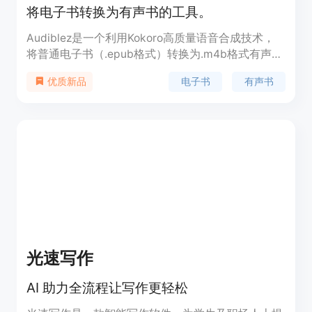
将电子书转换为有声书的工具。
Audiblez是一个利用Kokoro高质量语音合成技术，
将普通电子书（.epub格式）转换为.m4b格式有声书
的工具。它支持多种语言和声音，用户可以通过简单
电子书
有声书
优质新品
的命令行操作完成转换，极大地丰富了电子书的阅读
体验，尤其适合在开车、运动等不方便阅读的场景下
使用。该工具由Claudio Santini在2025年开发，遵
循MIT许可证免费开源。
光速写作
AI 助力全流程让写作更轻松