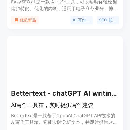
EasySEO.ai 是一款 AI 写作工具，可以帮助你轻松创
建独特的、优化的内容，适用于电子商务业务、博
客、广告、电子邮件和网站。通过使用
AI 写作工具
SEO 优化
优质新品
EasySEO.ai，你可以节省时间和精力，自动化许多重
复性的任务，如关键词研究和内容优化。EasySEO.ai
通过自然语言处理提供更准确的关键词和主题建议，
提高网站的搜索引擎排名。它还提供 Chat 功能，使
你能够与 AI 进行无缝连接，进行研究、生成内容，
并以最有机的方式实现你的目标。
Bettertext - chatGPT AI writing toolbox
AI写作工具箱，实时提供写作建议
Bettertext是一款基于OpenAI ChatGPT API技术的
AI写作工具箱。它能实时分析文本，并即时提供改进
建议。用户可以根据自己的写作风格和需要选择合适