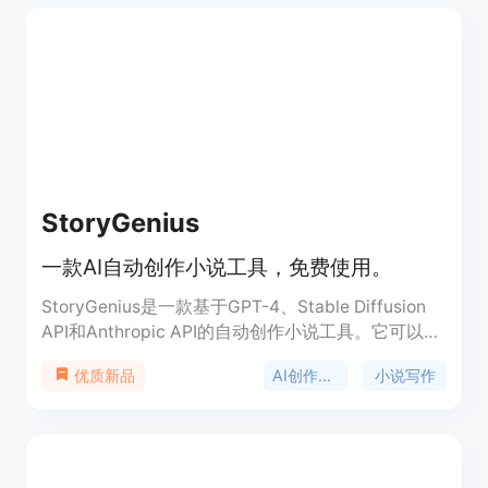
容。你还可使用免费AI对话、专家对话等功能进行答
疑解惑、趣味聊天。
StoryGenius
一款AI自动创作小说工具，免费使用。
StoryGenius是一款基于GPT-4、Stable Diffusion
API和Anthropic API的自动创作小说工具。它可以根
据用户提供的初始提示和章节数，在几分钟内生成一
AI创作工具
小说写作
优质新品
整本奇幻小说，并自动打包为电子书格式。不仅如
此，它还可以根据生成的小说内容创建一个原创封
面，将整本作品一次性转换为PDF或电子书格式。最
重要的是，StoryGenius是开源的，可以免费使用。