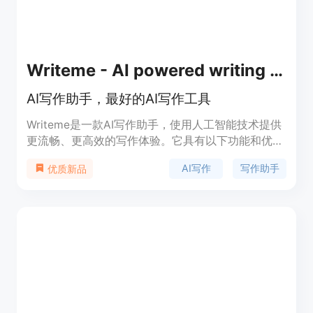
Writeme - AI powered writing assistant
AI写作助手，最好的AI写作工具
Writeme是一款AI写作助手，使用人工智能技术提供
更流畅、更高效的写作体验。它具有以下功能和优
势： 1. 下一行建议：提供新颖的想法，帮助你在文本
AI写作
写作助手
优质新品
中加入新的内容。 2. 内置语法检查器：帮助你编
辑、润色和完善文本。 3. 写完整文章：快速创建长
篇内容。 4. 热门用例：提供不同场景下的独特内
容，帮助你快速写作。 Writeme适用于各种写作场
景，包括个人写作、商业写作、学术写作等。它能够
提高写作效率，帮助你轻松完成高质量的文本创作。