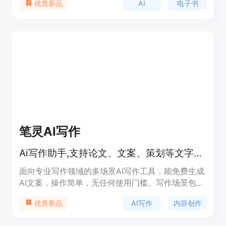
AI
电子书
优质新品
进行细化编辑，支持多种语言，并可生成多种格式的
电子书和有声书。
笔灵AI写作
Ai写作助手,支持论文、文案、策划等文字创作
面向专业写作领域的多场景AI写作工具，能免费生成
AI文案，操作简单，无任何使用门槛。写作场景包括
论文大纲、公文写作、商业计划书、自媒体创作、营
AI写作
内容创作
优质新品
销内容和生活娱乐内容等。除了一键生成文案，它还
支持智能续写、改写文稿，只需上传文档或输入内