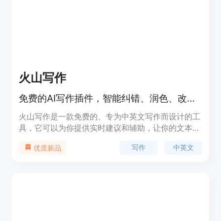
火山写作
免费的AI写作插件，智能纠错、润色、改写，让你的中英文写作更准确地道！
火山写作是一款免费的、专为中英文写作而设计的工
具，它可以为你提供实时建议和辅助，让你的文本更
为准确、流畅和地道。在你输入文本时，Writingo
写作
中英文
优质新品
Pluggin将实时简化你的文本，并提供写作建议。让
你在写作过程中不再担心用于错误和表达恰当性，从
而更加专注于内容的创作。Writingo Pluggin还拥有
智能纠错、润色、改写等功能，让你的中英文写作更
加准确地道。