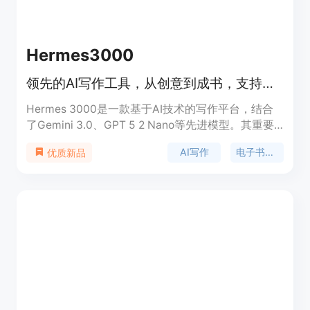
Book Witch只需很少的投资，就可以创作整个图书
馆。5. 提升品牌：通过定期发布高质量内容，树立自
己在领域中的权威地位，观众也会随之增长。6. 节约
Hermes3000
时间：不再需要花费大量时间进行研究和写作，现在
可以将精力投入到市场营销、与观众互动，甚至是享
领先的AI写作工具，从创意到成书，支持多格式导出。
受被动收入的果实中。Book Witch的定价和定位请
参考官方网站。
Hermes 3000是一款基于AI技术的写作平台，结合
了Gemini 3.0、GPT 5 2 Nano等先进模型。其重要
性在于大大降低了写作门槛，让作者能更高效地完成
AI写作
电子书创作
优质新品
创作。主要优点包括智能辅助写作、支持多格式导
出、集成反馈系统等。该平台定位为面向创意作者的
专业写作工具，帮助他们从最初的想法到完成电子书
的创作。价格信息未在页面提及。