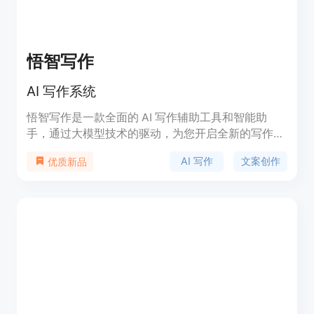
悟智写作
AI 写作系统
悟智写作是一款全面的 AI 写作辅助工具和智能助
手，通过大模型技术的驱动，为您开启全新的写作体
验。它提供智能写作、智能对话、AI 绘图等功能，帮
AI 写作
文案创作
优质新品
助用户快速创作高质量的文本内容。悟智写作适用于
各类写作场景，如文案创作、论文写作、写作指导
等。您可以通过悟智写作网页版、悟智小程序、悟智
App 等多个形态进行使用。悟智写作免费注册，付费
会员用户享受更多高级功能和优质服务。