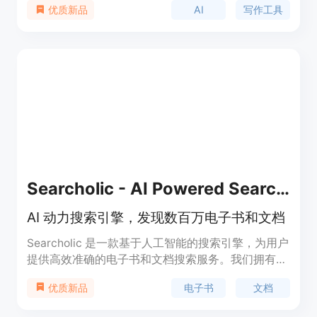
AI
写作工具
优质新品
的语气，帮助提升专业性或对话性。该工具箱提供了
多种功能，包括改进和重写文本、缩短文本、扩展文
本、继续写作、邮件和消息回复、问题回答、摘要、
翻译等。它适用于学生、专业人士和内容创作者等任
何需要高效写作的人群。
Searcholic - AI Powered Search Engine
AI 动力搜索引擎，发现数百万电子书和文档
Searcholic 是一款基于人工智能的搜索引擎，为用户
提供高效准确的电子书和文档搜索服务。我们拥有广
泛的内容覆盖范围，涵盖学术论文、研究文章、技术
电子书
文档
优质新品
文档、小说等各个领域。我们的搜索算法精准可靠，
界面友好易用，帮助用户节省时间和精力。通过