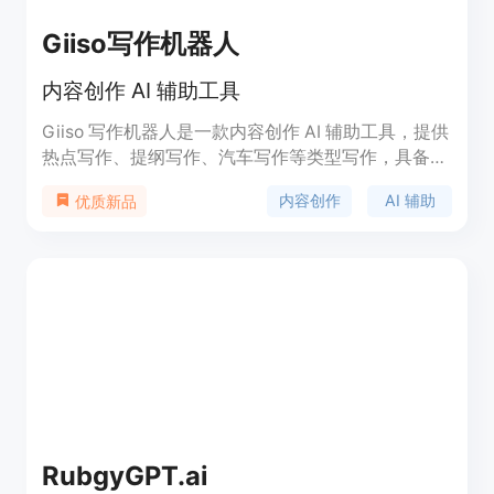
Giiso写作机器人
内容创作 AI 辅助工具
Giiso 写作机器人是一款内容创作 AI 辅助工具，提供
热点写作、提纲写作、汽车写作等类型写作，具备智
能写作、智能推荐素材、稿件改写、稿件查重、稿件
内容创作
AI 辅助
优质新品
纠错等功能。Giiso 写作机器人是自媒体、新媒体写
作的好帮手。Giiso 写作机器人的优势包括智能推荐
素材和稿件改写功能，能够提高写作效率和稿件质
量。Giiso 写作机器人的定价根据用户需求而定，详
情请咨询客服。
RubgyGPT.ai