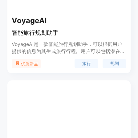
VoyageAI
智能旅行规划助手
VoyageAI是一款智能旅行规划助手，可以根据用户
提供的信息为其生成旅行行程。用户可以包括潜在目
的地、预算、旅行人数、食物偏好、活动主题、旅行
旅行
规划
优质新品
日期和时长、住宿和交通偏好等信息。VoyageAI通
过分析用户的需求，为其生成个性化的旅行行程。该
产品免费使用，但不保证提供的结果的准确性。用户
不得修改、重新分发或转售该服务。VoyageAI致力
于保护用户的隐私，不收集个人身份信息，并采取合
理措施保护用户的数据。