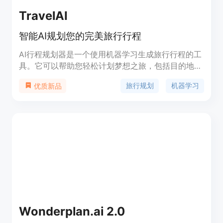
TravelAI
智能AI规划您的完美旅行行程
AI行程规划器是一个使用机器学习生成旅行行程的工
具。它可以帮助您轻松计划梦想之旅，包括目的地选
择、行程天数确定、旅行景点推荐等功能。不再费时
旅行规划
机器学习
优质新品
费力的手动规划，让智能AI算法为您提供无缝旅行规
划的愉悦体验。
Wonderplan.ai 2.0