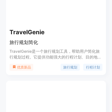
TravelGenie
旅行规划简化
TravelGenie是一个旅行规划工具，帮助用户简化旅
行规划过程。它提供功能强大的行程计划、目的地推
荐、预订管理和费用控制等功能。无论是计划自由行
旅行规划
行程计划
优质新品
还是跟团游，TravelGenie都能帮助用户高效地安排
旅行。