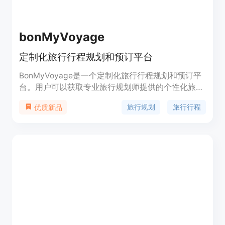
bonMyVoyage
定制化旅行行程规划和预订平台
BonMyVoyage是一个定制化旅行行程规划和预订平
台。用户可以获取专业旅行规划师提供的个性化旅行
行程，预订活动和景点门票，以及寻找旅行规划师的
旅行规划
旅行行程
优质新品
服务。它提供了浏览旅行规划师上传的推荐和旅行计
划的功能，用户可以自由选择喜欢的行程。
BonMyVoyage旨在帮助用户像专业人士一样计划旅
行。