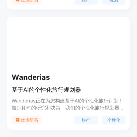
旅。使用TravelPlanBooker，您可以节省金钱和时
间，获得旅行灵感。
Wanderias
基于AI的个性化旅行规划器
Wanderias正在为您构建基于AI的个性化旅行计划！
告别耗时的研究和决策，我们的个性化旅行规划器会
为您处理每一个细节，让您轻松享受无压力的旅行体
旅行
个性化
优质新品
验。定价和定位信息请参考官方网站。