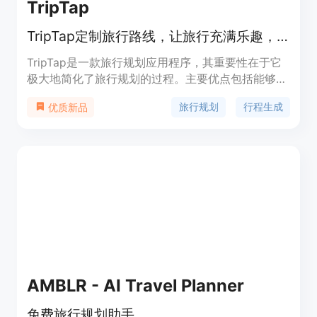
TripTap
TripTap定制旅行路线，让旅行充满乐趣，助你规划完美之旅。
TripTap是一款旅行规划应用程序，其重要性在于它
极大地简化了旅行规划的过程。主要优点包括能够生
成定制化的旅行路线，让用户轻松发现热门活动和顶
旅行规划
行程生成
优质新品
级旅游目的地。该产品背景是为了解决旅行者在规划
旅行时面临的繁琐问题，帮助他们节省时间和精力。
目前未提及价格相关信息，其定位是为旅行者提供便
捷、有趣的旅行规划服务。
AMBLR - AI Travel Planner
免费旅行规划助手