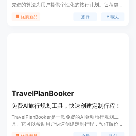
先进的算法为用户提供个性化的旅行计划。它考虑用
户的预算、偏好和选择的景点，以打造一个完美的旅
旅行
AI规划
优质新品
行体验。Hadana的AI技术简化了旅行规划过程，让
用户告别无尽的滚动和犹豫，轻松定制下一个冒险旅
程。
TravelPlanBooker
免费AI旅行规划工具，快速创建定制行程！
TravelPlanBooker是一款免费的AI驱动旅行规划工
具。它可以帮助用户快速创建定制行程，预订廉价机
票、住宿、活动等。只需几步即可轻松规划梦想之
旅行
规划
优质新品