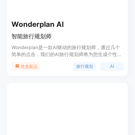
Wonderplan AI
智能旅行规划师
Wonderplan是一款AI驱动的旅行规划师，通过几个
简单的点击，我们的AI旅行规划师将为您生成个性化
的行程安排，根据您的偏好和预算，涵盖您旅行经历
旅行规划
AI
优质新品
的方方面面。您可以根据自己的需求自定义行程，我
们的AI会根据您的反馈不断学习和改进建议。体验我
们革命性的AI旅行规划师，轻松规划您的下一个冒险
之旅。