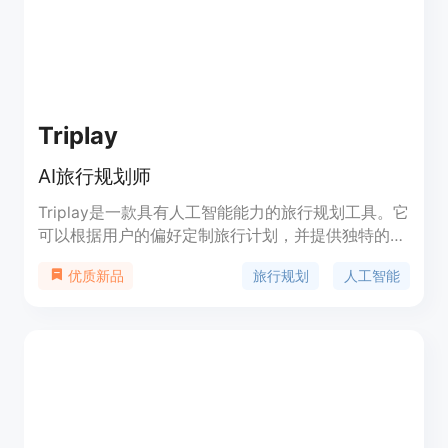
Triplay
AI旅行规划师
Triplay是一款具有人工智能能力的旅行规划工具。它
可以根据用户的偏好定制旅行计划，并提供独特的景
点推荐。用户可以轻松添加和重新安排行程中的目的
旅行规划
人工智能
优质新品
地，以及灵活调整每天的计划顺序。Triplay帮助用户
规划完美的旅行，为他们带来无与伦比的旅游体验。