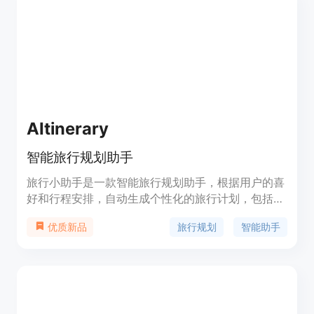
分享的旅行日记，让用户可以轻松探索世界。
AItinerary
智能旅行规划助手
旅行小助手是一款智能旅行规划助手，根据用户的喜
好和行程安排，自动生成个性化的旅行计划，包括景
点推荐、交通安排、酒店预订等。具有简便快捷、个
旅行规划
智能助手
优质新品
性化定制的优势。定价根据服务包选择不同而有所变
化，可以满足不同用户需求。