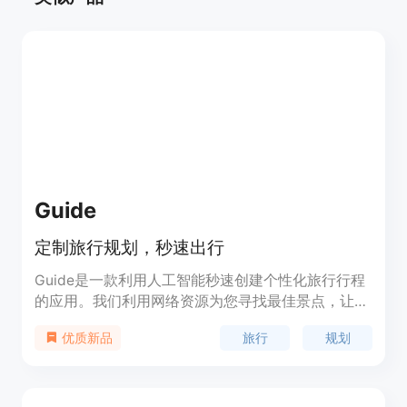
Guide
定制旅行规划，秒速出行
Guide是一款利用人工智能秒速创建个性化旅行行程
的应用。我们利用网络资源为您寻找最佳景点，让您
无需费心。您可以根据自己的旅行偏好定制推荐。
旅行
规划
优质新品
Guide还支持团体旅行规划，提供实时旅行信息和警
报更新。此外，您还可以使用Guide来规划并预订整
个旅行，包括航班、酒店和租车等服务。Guide免费
使用。