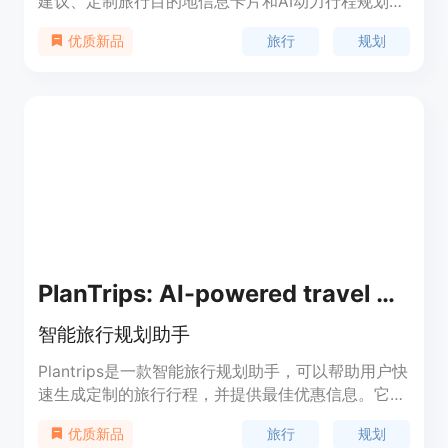
建议、定制旅行目的地信息卡片和AI动力行程规划，
帮助您计划完美的旅行。它通过多个API获取符合您
旅行
规划
优质新品
兴趣和偏好的独特建议，告别平庸的旅行推荐，节省
研究时间。
PlanTrips: AI-powered travel planner
智能旅行规划助手
Plantrips是一款智能旅行规划助手，可以帮助用户快
速生成定制的旅行行程，并提供最佳优惠信息。它能
够帮助用户发现新的目的地，找到最佳优惠，轻松创
旅行
规划
优质新品
建梦想行程。让您的旅行计划变得简单而愉快！