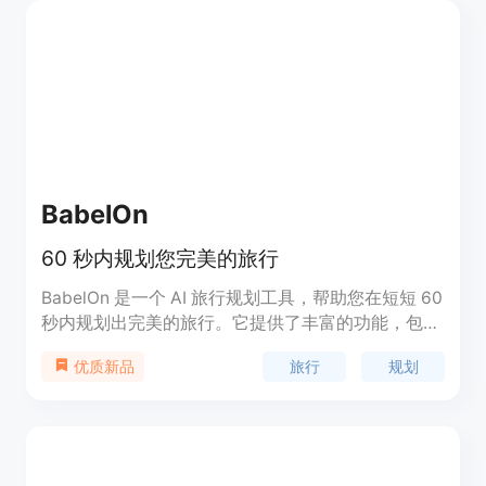
BabelOn
60 秒内规划您完美的旅行
BabelOn 是一个 AI 旅行规划工具，帮助您在短短 60
秒内规划出完美的旅行。它提供了丰富的功能，包括
目的地选择、景点推荐、交通路线规划、酒店预订
旅行
规划
优质新品
等。不论是商务出差还是休闲旅行，BabelOn 都能帮
您省时省心。定价灵活，适用于个人和企业用户。