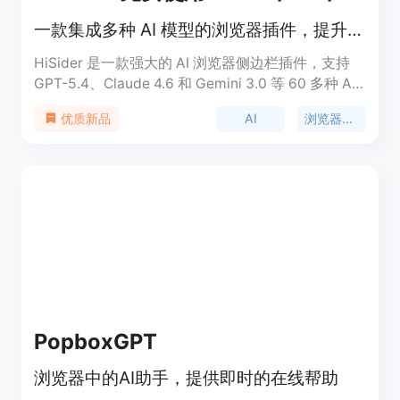
一款集成多种 AI 模型的浏览器插件，提升工作效率。
HiSider 是一款强大的 AI 浏览器侧边栏插件，支持
GPT-5.4、Claude 4.6 和 Gemini 3.0 等 60 多种 AI
模型。它旨在提升用户的工作效率，用户无需频繁切
AI
浏览器插件
优质新品
换标签页，即可在一个界面中访问多种 AI 服务。产
品定价低廉，每月仅需 $2.5，提供 200 个免费日常
积分，用户可根据需求灵活使用不同模型。
PopboxGPT
浏览器中的AI助手，提供即时的在线帮助