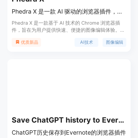
Phedra X 是一款 AI 驱动的浏览器插件，可在浏览器中即时编辑和重新审视图像。
Phedra X 是一款基于 AI 技术的 Chrome 浏览器插
件，旨在为用户提供快速、便捷的图像编辑体验。用
户无需安装额外的图像编辑软件，直接在浏览器中即
AI技术
图像编辑
优质新品
可对图像进行增强、删除对象、更改背景等操作。该
产品主要面向创作者、营销人员和设计师，帮助他们
更高效地处理图像，减少复杂的工作流程。Phedra X
的开发团队 Synthesys 通过解决用户在图像编辑中
的痛点，打造了这款轻量级且易于使用的工具。目前
该产品提供免费选项，未来可能会推出更多高级功
能。
Save ChatGPT history to Evernote
ChatGPT历史保存到Evernote的浏览器插件