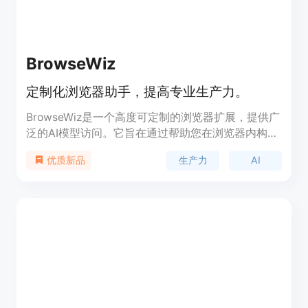
BrowseWiz
定制化浏览器助手，提高专业生产力。
BrowseWiz是一个高度可定制的浏览器扩展，提供广
泛的AI模型访问。它旨在通过帮助您在浏览器内构建
和利用定制AI工具来增强您的专业工作流程。其主要
生产力
AI
优质新品
优点在于能够定制提示、指令，甚至构建集成外部服
务的智能工作流程，实现复杂的自动化。