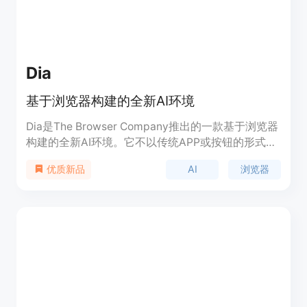
Dia
基于浏览器构建的全新AI环境
Dia是The Browser Company推出的一款基于浏览器
构建的全新AI环境。它不以传统APP或按钮的形式存
在，而是作为一个全新的环境，旨在通过浏览器为用
AI
浏览器
优质新品
户提供更高效的工作和学习体验。Dia的主要优点在
于其创新的环境设计，能够让用户在一个统一的平台
中完成多种任务，提高生产力。产品背景信息显示，
Dia由The Browser Company of New York设计，代
表着公司对未来工作环境的愿景。目前产品的具体价
格和定位尚未明确，但可以预见其将对提高工作效率
和学习效率产生积极影响。