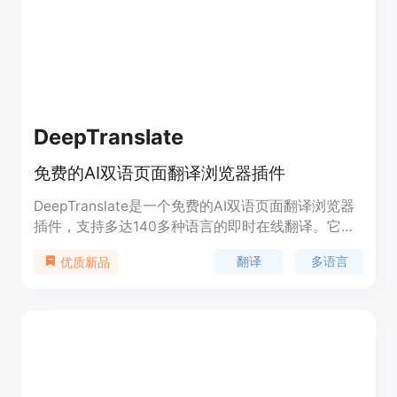
高级功能需付费，有每周2.99欧元或终身19.99欧元
的许可选择。其定位是成为Mac用户提升工作效率、
优化工作流程的得力助手。
DeepTranslate
免费的AI双语页面翻译浏览器插件
DeepTranslate是一个免费的AI双语页面翻译浏览器
插件，支持多达140多种语言的即时在线翻译。它集
成了几乎所有常用的翻译API，包括谷歌翻译、
翻译
多语言
优质新品
DeepL、Chat-GPT（OpenAI）、微软翻译、OpenL
等，为用户提供了多合一的网页翻译工具。该插件特
别适合需要在不同语言环境中工作、学习和研究的用
户，能够帮助他们快速、准确地翻译网页内容，提高
工作效率和学习效率。