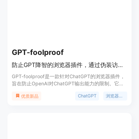
GPT-foolproof
防止GPT降智的浏览器插件，通过伪装访问行为提升ChatGPT的使用体验。
GPT-foolproof是一款针对ChatGPT的浏览器插件，
旨在防止OpenAI对ChatGPT输出能力的限制。它通
过浏览器指纹混淆、设备特征模拟和隐私保护增强等
ChatGPT
浏览器插件
优质新品
技术手段，伪装用户访问行为，从而避免被OpenAI
检测为受限账号或污染IP。该插件的主要优点是能够
提升用户在Web端使用ChatGPT时的体验，避免因
账号或IP问题导致的降智现象。它适用于需要频繁使
用ChatGPT进行高效沟通和内容创作的用户，尤其是
那些对AI输出质量要求较高的群体。