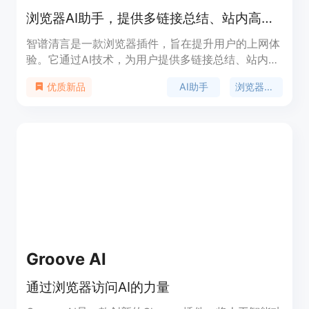
浏览器AI助手，提供多链接总结、站内高级检索等功能
智谱清言是一款浏览器插件，旨在提升用户的上网体
验。它通过AI技术，为用户提供多链接总结、站内高
级检索、写作助手和划线翻译等功能，帮助用户更高
AI助手
浏览器插件
优质新品
效地获取和管理信息。产品背景信息显示，智谱清言
致力于成为用户的全自动上网助手，通过智能化服务
提升工作效率。目前产品提供免费试用，定位于需要
高效信息处理和写作支持的用户群体。
Groove AI
通过浏览器访问AI的力量