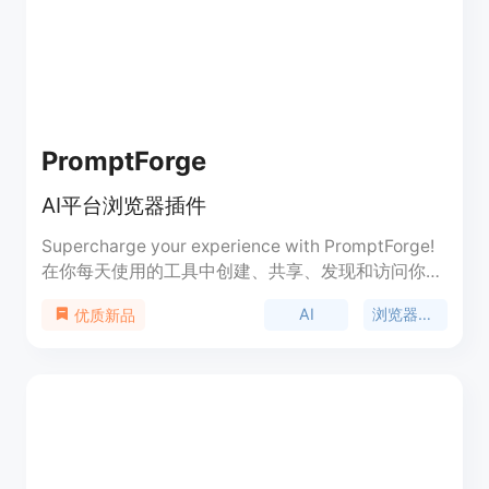
PromptForge
AI平台浏览器插件
Supercharge your experience with PromptForge!
在你每天使用的工具中创建、共享、发现和访问你最
喜爱的提示和收藏，一个熟悉的地方，只需单击运行
AI
浏览器插件
优质新品
任何提示！PromptForge是一个浏览器插件，直接加
载在你最喜欢的AI平台中。从ChatGPT和Google
Bard到MidJourney和Claude，还有更多等着你！