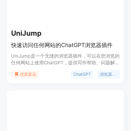
UniJump
快速访问任何网站的ChatGPT浏览器插件
UniJump是一个无缝的浏览器插件，可以在您浏览的
任何网站上使用ChatGPT，提供写作帮助、问题解答
和沟通实验的能力。UniJump免费使用，不需要注
ChatGPT
浏览器插件
优质新品
册，您只需要拥有一个OpenAI账户即可。UniJump
的代码是开源的，保证数据安全和隐私保护。