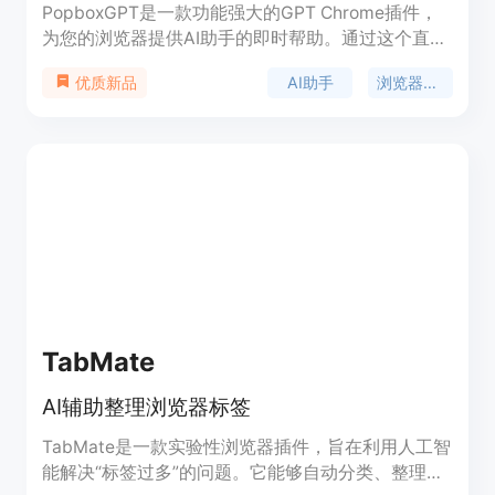
PopboxGPT是一款功能强大的GPT Chrome插件，
为您的浏览器提供AI助手的即时帮助。通过这个直观
的基于浏览器的AI助手，提高生产力，简化任务。无
AI助手
浏览器插件
优质新品
论您是在起草电子邮件、进行研究还是头脑风暴，我
们智能的Chrome插件都旨在支持您的每一步。
TabMate
AI辅助整理浏览器标签
TabMate是一款实验性浏览器插件，旨在利用人工智
能解决“标签过多”的问题。它能够自动分类、整理标