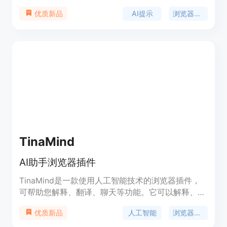
提示，方便随时查看和使用。该插件适用于广告文
AI提示
浏览器插件
优质新品
案、写作、开发等多个场景。Prompt Dress提供强
大的提示功能，帮助用户准确、高效地编写内容。详
细定价和定位信息请参考官方网站。
TinaMind
AI助手浏览器插件
TinaMind是一款使用人工智能技术的浏览器插件，
可帮助您解释、翻译、聊天等功能。它可以解释、翻
译和改写任何网页上的文本，还可以回答问题、进行
人工智能
浏览器插件
优质新品
对话和提供写作灵感。