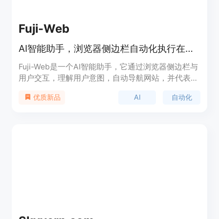
Fuji-Web
AI智能助手，浏览器侧边栏自动化执行在线任务。
Fuji-Web是一个AI智能助手，它通过浏览器侧边栏与
用户交互，理解用户意图，自动导航网站，并代表用
户执行任务，同时解释每一步操作。它支持创建和运
AI
自动化
优质新品
行自动化脚本，可以显著提高用户在线完成任务的效
率。产品背景信息包括使用开源Apache-2.0许可，
支持多种编程语言，并且有一个活跃的社区参与开发
和贡献。