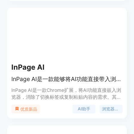
InPage AI
InPage AI是一款能够将AI功能直接带入浏览器的Chrome扩展，帮助用户撰写邮件、生成内容、总结网页等。
InPage AI是一款Chrome扩展，将AI功能直接嵌入浏
览器，消除了切换标签或复制粘贴内容的需求。其主
要优点在于提供AI助手，即时理解文章内容，生成理
AI助手
浏览器插件
优质新品
想回复，适用于各类网站，提供简单实惠的价格。