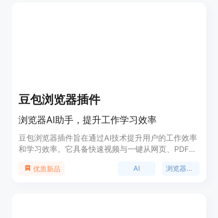
豆包浏览器插件
浏览器AI助手，提升工作学习效率
豆包浏览器插件旨在通过AI技术提升用户的工作效率
和学习效率。它具备快速视频与一键从网页、PDF和
视频中总结并生成亮点的功能，同时支持在网页任意
AI
浏览器插件
优质新品
地方划词进行全方位AI搜索。此外，它还提供全文对
照翻译功能，帮助用户在阅读外文资料时更轻松地理
解内容。豆包插件的设计理念是将AI技术与日常使用
场景相结合，让用户在进行网页浏览、文档阅读和视
频观看时能够更加便捷地获取信息和知识。