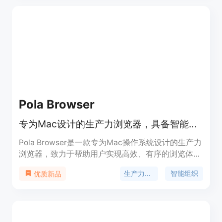
信息或可能导致严重问题的页面上使用⚠️。
Pola Browser
专为Mac设计的生产力浏览器，具备智能组织、多模式、隐私保护等特性
Pola Browser是一款专为Mac操作系统设计的生产力
浏览器，致力于帮助用户实现高效、有序的浏览体
验。它的主要优点包括智能的组织功能、强大的生产
生产力浏览器
智能组织
优质新品
力工具集成、出色的性能管理以及高度的隐私保护。
产品背景是为了满足Mac用户在处理多项目、多任务
时对浏览器功能的更高要求。价格方面，提供免费版
本，包含基本的浏览、标签管理和密码管理等功能；