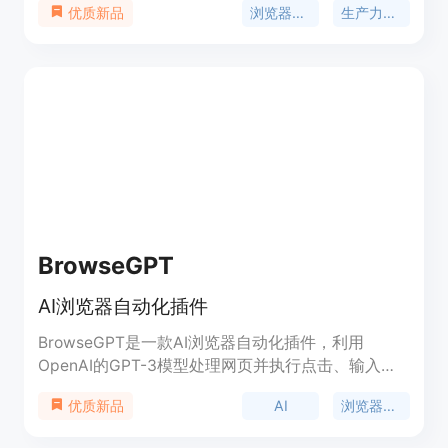
浏览器工具
生产力工具
优质新品
Nugget 还集成了 AI 小部件，例如 ChatGPT，以增
强用户的生产力。它是一个方便、灵活且功能强大的
工具，适用于各种数字工作者。
BrowseGPT
AI浏览器自动化插件
BrowseGPT是一款AI浏览器自动化插件，利用
OpenAI的GPT-3模型处理网页并执行点击、输入文
字和导航等指令。虽然可能会偶尔出现问题，但它会
AI
浏览器自动化
优质新品
提供每个决策的原因，让您可以帮助它纠正错误。⚠️
这是一个实验性插件，请谨慎使用，不要在涉及私人