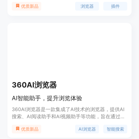
签，支持自定义分组、固定标签和组、键盘快捷键操
浏览器
插件
优质新品
作，拥有深色模式、按日期和域名分组、文本和颜色
标签等功能。目前适用于Chrome和大多数基于
Chromium的浏览器，包括Edge、Brave、Opera、
Vivaldi等，支持macOS和Windows系统。
360AI浏览器
AI智能助手，提升浏览体验
360AI浏览器是一款集成了AI技术的浏览器，提供AI
搜索、AI阅读助手和AI视频助手等功能，旨在通过智
能技术提升用户的网络浏览和信息获取效率。
AI浏览器
智能搜索
优质新品