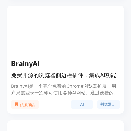
BrainyAI
免费开源的浏览器侧边栏插件，集成AI功能
BrainyAI是一个完全免费的Chrome浏览器扩展，用
户只需登录一次即可使用各种AI网站。通过便捷的侧
边栏，BrainyAI提供AI聊天聚合、AI搜索、AI阅读和
AI
浏览器扩展
优质新品
增强的AI网页浏览等功能。支持多种大型语言模型，
如Gpt3.5、Gpt4等，并且注重用户隐私，所有聊天
历史、设置和登录数据都安全地存储在本地设备上。