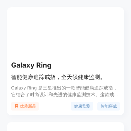
Galaxy Ring
智能健康追踪戒指，全天候健康监测。
Galaxy Ring 是三星推出的一款智能健康追踪戒指，
它结合了时尚设计和先进的健康监测技术。这款戒指
采用耐用的钛合金框架，提供三种抗刮擦的表面处理
健康监测
智能穿戴
优质新品
选项。它通过内置的三个传感器，包括加速度计、生
物活性传感器和红外温度传感器，可以精确追踪用户
的活动、心率和皮肤温度变化。Galaxy Ring 通过与
三星健康应用程序同步，为用户提供全面的健康管理