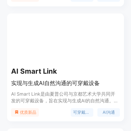
AI Smart Link
实现与生成AI自然沟通的可穿戴设备
AI Smart Link是由夏普公司与京都艺术大学共同开
发的可穿戴设备，旨在实现与生成AI的自然沟通。该
设备通过内置麦克风和摄像头捕捉用户环境，并通过
可穿戴设备
AI沟通
优质新品
语音进行响应，支持用户在多种生活场景下的应用，
如骑行导航、烹饪指导和AIoT家电操作。该设备搭载
了夏普开发的边缘AI技术'CE-LLM'，能够快速响应用