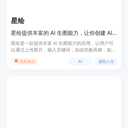
星绘
星绘提供丰富的 AI 生图能力，让你创建 AI 世界的你，并为你的分身定制多样的效果，体验各种虚拟人生。
星绘是一款提供丰富 AI 生图能力的应用，让用户可
以通过上传图片、输入关键词，自由切换风格，如像
素风、赛博朋克、日式漫画等，即刻拥有虚拟人生体
AI
虚拟人生
优质新品
验。用户可以探索平行世界，自由输入 AI 形象，并
进行 AI Cosplay，同时享受 AI 写真和 AI 造型师功
能。应用还支持图片风格化，如古典油画、街头涂
鸦、中式水墨等。