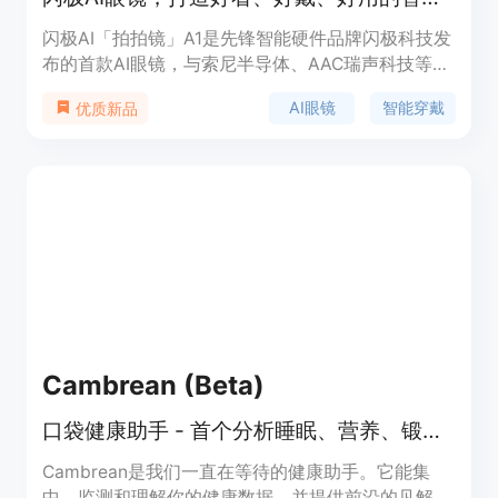
闪极AI「拍拍镜」A1是先锋智能硬件品牌闪极科技发
布的首款AI眼镜，与索尼半导体、AAC瑞声科技等厂
商合作，历经一年研发，旨在打造一款集美观、舒
AI眼镜
智能穿戴
优质新品
适、实用于一体的智能眼镜。产品以999元的亲民价
格，提供高性价比的智能穿戴体验，并通过技术创
新，实现全天候、全场景佩戴。
Cambrean (Beta)
口袋健康助手 - 首个分析睡眠、营养、锻炼和生命体征的应用
Cambrean是我们一直在等待的健康助手。它能集
中、监测和理解你的健康数据，并提供前沿的见解。