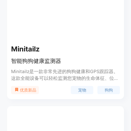
视图，包括睡眠监测、心率跟踪、能量得分和健康建
议等。此外，Galaxy Ring 还具有长达7天的电池续
航能力，支持防水功能，并且可以与三星智能设备无
缝连接。
Minitailz
智能狗狗健康监测器
Minitailz是一款非常先进的狗狗健康和GPS跟踪器。
这款全能设备可以轻松监测您宠物的生命体征、位置
和活动。它能准确监测狗狗的心率、呼吸、位置、活
宠物
狗狗
优质新品
动时间等,通过AI智能分析狗狗的健康情况,早期发现
疾病症状。它还内置GPS定位,让您随时掌握狗狗的
位置。该产品曾在CES 2024拉斯维加斯赢得AI创新
类最佳奖项,深受兽医推荐。