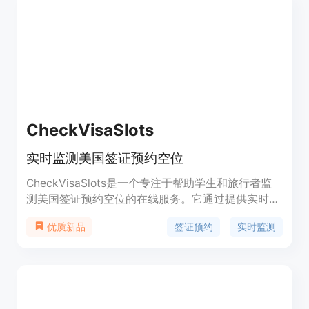
户需求，实现流畅自然的对话体验。
CheckVisaSlots
实时监测美国签证预约空位
CheckVisaSlots是一个专注于帮助学生和旅行者监
测美国签证预约空位的在线服务。它通过提供实时的
签证预约信息，帮助用户及时了解签证预约的可用情
签证预约
实时监测
优质新品
况，从而更好地规划他们的签证申请流程。该服务特
别适合那些需要及时获取签证信息以安排旅行或教育
计划的用户。