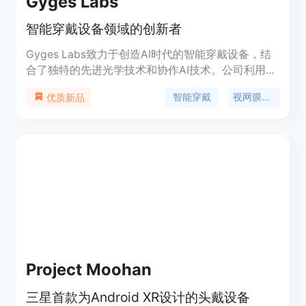
Gyges Labs
智能穿戴设备领域的创新者
Gyges Labs致力于创造AI时代的智能穿戴设备，结
合了独特的先进光学技术和协作AI技术。公司利用团
队在微纳米光学方面的专业知识，开发了基于视网膜
智能穿戴
视网膜投影
优质新品
投影原理的DigiWindow技术，实现了世界上最小最
轻的近眼显示模块。与Birdbath和波导等光学解决方
案相比，DigiWindow不仅将尺寸从厘米减少到毫
米，还降低了功耗，并提供了完整的视光学兼容性。
此外，基于团队在协作AI方面的累积经验，Gyges
Labs开发了基于镜像神经元原理并针对可穿戴设备
定制的AI引擎Mirron，以增强未来可穿戴设备的感知
和交互能力，为未来的“第二大脑”设备奠定了坚实的
基础。
Project Moohan
三星首款为Android XR设计的头戴设备