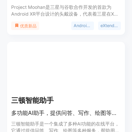
Project Moohan是三星与谷歌合作开发的首款为
Android XR平台设计的头戴设备，代表着三星在XR
领域的一次重大突破。这款设备以其‘无限’的寓意，
Android XR平台
eXtended Reality
优质新品
旨在提供无与伦比的沉浸式体验。它配备了最先进的
显示屏、Passthrough能力以及自然多模态输入，使
用户能够通过Google Maps探索世界、在YouTube上
观看体育赛事或在Gemini的帮助下规划旅行。
Project Moohan以其轻便、符合人体工程学的设
计，确保了使用时的舒适性。
三顿智能助手
多功能AI助手，提供问答、写作、绘图等智能服务。
三顿智能助手是一个集成了多种AI功能的在线平台，
它通过提供问答、写作、绘图等多种服务，帮助用户