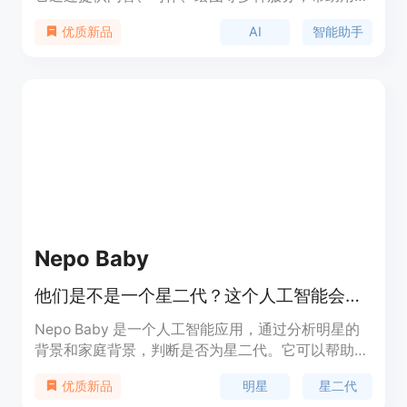
提高工作效率和创造力。该产品以其强大的AI技术背
AI
智能助手
优质新品
景和用户友好的界面，为用户提供了一个便捷的智能
服务入口。价格方面，三顿智能助手提供免费试用，
同时也提供付费服务以解锁更多功能。
Nepo Baby
他们是不是一个星二代？这个人工智能会告诉你。
Nepo Baby 是一个人工智能应用，通过分析明星的
背景和家庭背景，判断是否为星二代。它可以帮助用
户快速了解明星的背景信息，并判断其是否为星二
明星
星二代
优质新品
代。Nepo Baby 提供简单易用的界面，用户只需输