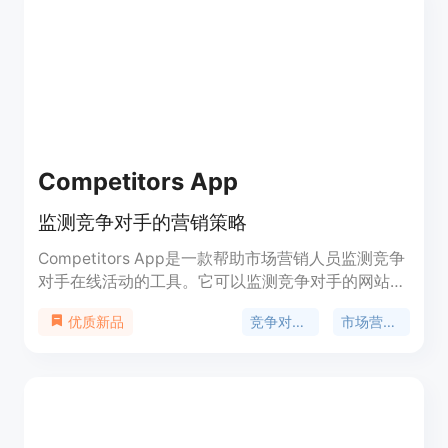
级的Enterprise套餐，按需付费。其定位是为各种规
模的企业提供品牌监测和推广解决方案，无论是初创
企业还是大型企业都能适用。
Competitors App
监测竞争对手的营销策略
Competitors App是一款帮助市场营销人员监测竞争
对手在线活动的工具。它可以监测竞争对手的网站变
化、试用邮件、通讯、社交媒体、博客、排名和广告
竞争对手监测
市场营销工具
优质新品
等各种在线渠道。