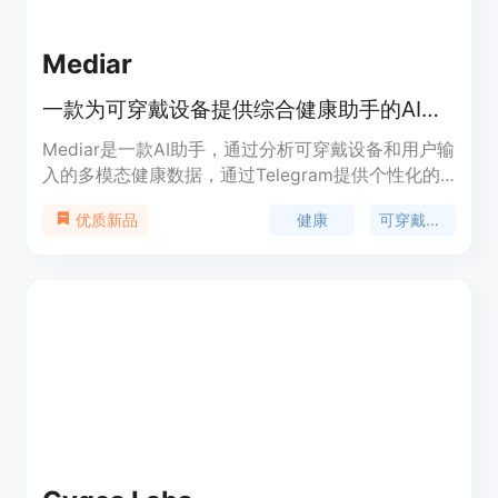
Mediar
一款为可穿戴设备提供综合健康助手的AI助手
Mediar是一款AI助手，通过分析可穿戴设备和用户输
入的多模态健康数据，通过Telegram提供个性化的
洞察和建议，以优化健康和表现。该助手为用户提供
健康
可穿戴设备
优质新品
个性化的健康建议和训练计划，帮助用户追踪健康指
标，并提供个性化的营养和训练建议。Mediar还提
供定期的健康报告和追踪功能，以帮助用户了解健康
状况的变化。