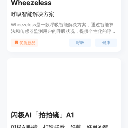
Wheezeless
呼吸智能解决方案
Wheezeless是一款呼吸智能解决方案，通过智能算
法和传感器监测用户的呼吸状况，提供个性化的呼吸
训练和建议。产品具有精确的呼吸监测功能、定制化
呼吸
健康
优质新品
的呼吸训练计划、实时反馈和报告分析等特点。
Wheezeless致力于帮助用户改善呼吸质量，减少呼
吸相关疾病的风险。定价方案根据不同的订阅模式进
行，适合个人和机构用户。
闪极AI「拍拍镜」A1
闪极AI眼镜，打造好看、好戴、好用的智能穿戴体验。