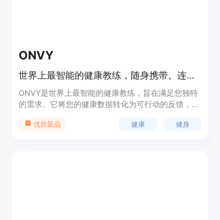
ONVY
世界上最智能的健康教练，随身携带。连接300多个健身追踪器，改变您的可穿戴设备体验！
ONVY是世界上最智能的健康教练，旨在满足您独特
的需求。它将您的健康数据转化为可行动的反馈，让
您的外观、感觉和表现都比以往更好。ONVY结合了
健康
健身
优质新品
颠覆性的健康见解和世界上最智能的辅导反馈，让您
像专业人士一样管理您的健康和表现。它已经得到了
无数顶级运动员和高绩效人士的认可，并为您进行了
优化！