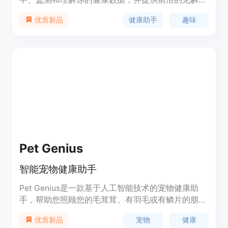
我们的分析是首屈一指的，帮助你找出数字背后的真
健康助手
趣味
优质新品
相。忘记分数，了解实际情况。
Pet Genius
智能宠物健康助手
Pet Genius是一款基于人工智能技术的宠物健康助
手，帮助您照顾您的毛茸茸、有羽毛或有鳞片的朋
友。注册即可获取专家级的宠物护理技巧和见解。包
宠物
健康
优质新品
括功能、优势、定价、定位等。