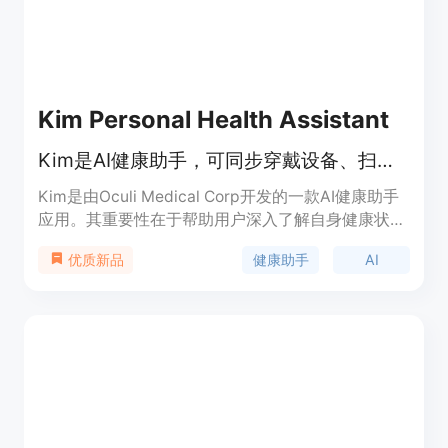
Kim Personal Health Assistant
Kim是AI健康助手，可同步穿戴设备、扫描血检报告，提供个性化健康见解。
Kim是由Oculi Medical Corp开发的一款AI健康助手
应用。其重要性在于帮助用户深入了解自身健康状
况，提供基于数据和医学研究的个性化健康建议。主
健康助手
AI
优质新品
要优点包括能够整合多种健康数据，如穿戴设备数
据、血检报告、食物和补充剂记录等；可以提供准确
且个性化的健康见解，帮助用户优化生活方式；还能
根据数据检测趋势和模式，提前发现健康问题。产品
定位为帮助用户更科学地管理健康，适用于关注健
康、希望提升生活质量的人群。关于价格，文档未提
及，推测可能有免费版本或免费试用。