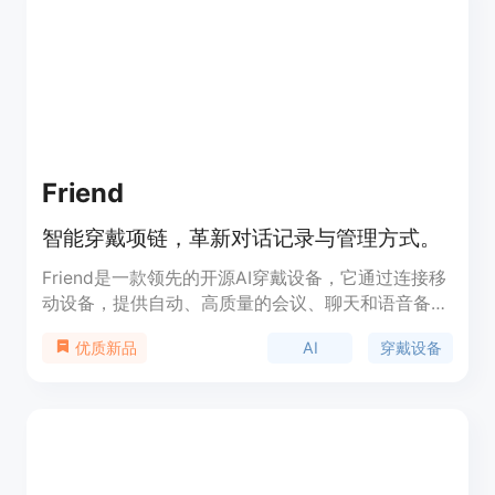
其主要优点在于提供客观的仓库质量评估，帮助用户
快速筛选出高质量的开源项目，降低依赖低质量或恶
意项目的风险。产品价格免费，无需账户即可进行搜
索、分析、比较、深度扫描和获取徽章等操作，只有
维护者仪表盘需要使用GitHub账户登录。
Friend
智能穿戴项链，革新对话记录与管理方式。
Friend是一款领先的开源AI穿戴设备，它通过连接移
动设备，提供自动、高质量的会议、聊天和语音备忘
录的实时转录服务。它具备实时AI音频处理能力，低
AI
穿戴设备
优质新品
功耗蓝牙技术，以及开源软件设计，使得用户能够方
便地访问和贡献代码。该产品以其便携性、实用性和
开源性，为需要高效记录和管理对话内容的用户提供
了一个创新解决方案。