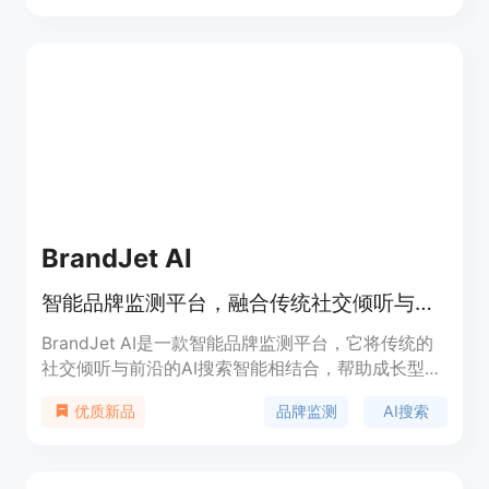
BrandJet AI
智能品牌监测平台，融合传统社交倾听与前沿AI搜索智能，助力企业发展。
BrandJet AI是一款智能品牌监测平台，它将传统的
社交倾听与前沿的AI搜索智能相结合，帮助成长型企
业保护品牌声誉、了解受众，并在各数字渠道领先于
品牌监测
AI搜索
优质新品
竞争对手。该平台具有实时AI品牌情报、多渠道推广
等功能，支持众多平台的监测和推广。价格方面，有
不同的套餐可供选择，从基础的Starter套餐到企业