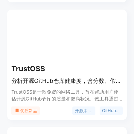
入明星的姓名，即可得到判断结果。
TrustOSS
分析开源GitHub仓库健康度，含分数、假星审计和深度扫描
TrustOSS是一款免费的网络工具，旨在帮助用户评
估开源GitHub仓库的质量和健康状况。该工具通过
对GitHub仓库的多维度分析，为用户提供全面的仓
开源库分析
GitHub仓库评估
优质新品
库评估信息，包括健康分数、假星审计、漏洞扫描、
总线因子等。在如今开源软件供应链安全日益重要的
背景下，TrustOSS能够帮助开发者和企业更好地选
择和依赖开源库，避免潜在的安全风险和质量问题。