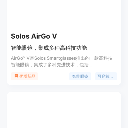
Solos AirGo V
智能眼镜，集成多种高科技功能
AirGo™ V是Solos Smartglasses推出的一款高科技
智能眼镜，集成了多种先进技术，包括
SmartHinge™ I、SolosChat™、SolosTranslate™和
智能眼镜
可穿戴设备
优质新品
Whisper® Audio Technology等。这款产品以其便携
性、舒适性和强大的功能而著称，为用户提供了一种
全新的智能穿戴体验。AirGo™ V的价格为299.00美
元，定位于高端市场，主要面向追求高科技和便捷生
活方式的用户。