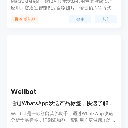
MacroMate是一款以AI技术为核心的营养健康管理
应用。它通过智能识别食物照片、语音输入等方式，
帮助用户轻松记录饮食，并提供个性化的饮食计划和
健康
营养
优质新品
健康建议。该应用结合了先进的AI算法和营养科学，
旨在帮助用户更高效地管理饮食，实现健康目标。其
主要优点包括便捷性、个性化和科学性，适合追求健
康生活方式的用户。目前，MacroMate主要通过应
用商店付费下载，定位为中高端健康应用市场。
Wellbot
通过WhatsApp发送产品标签，快速了解食品营养信息，帮助您更智能地购物和健康饮食。
Wellbot是一款智能营养助手，通过WhatsApp快速
分析食品标签，识别添加剂，帮助用户更健康地选择
购物食品。其主要优点是简便易用、快速准确，为用