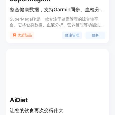
整合健康数据，支持Garmin同步、血检分析，可规划饮食和健身
SuperMegaFit是一款专注于健康管理的综合性平
台。它将健身数据、血液分析、营养管理等功能集成
在一起，用户可以通过同步Garmin设备数据、上传
健康管理
健身
优质新品
血检报告等方式，全面掌握自己的健康状况。其重要
性在于为用户提供了一站式的健康管理解决方案，帮
助用户更好地管理健康。产品的主要优点包括数据自
动同步、AI分析、个性化饮食规划等。背景信息方
面，它旨在满足人们日益增长的健康管理需求。价格
信息未提及，定位为面向广大关注健康和健身的人
群。
AiDiet
让您的饮食再次变得伟大