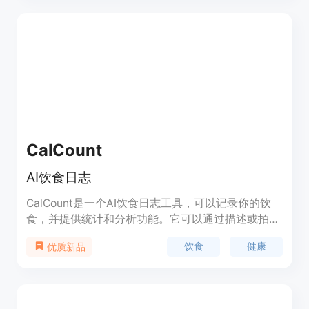
CalCount
AI饮食日志
CalCount是一个AI饮食日志工具，可以记录你的饮
食，并提供统计和分析功能。它可以通过描述或拍照
来记录你的餐食，并使用AI自动识别食物和计算卡路
饮食
健康
优质新品
里。你可以将日志分享给他人，他们可以实时查看。
CalCount还提供数据导出功能，以便进一步分析和
管理饮食习惯。