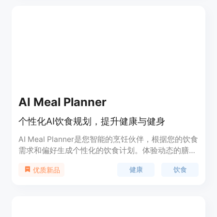
要优点包括即时的营养分析、用户友好的界面和个性
化的营养建议。Vesse Food Tracker适合那些关注健
康饮食和营养管理的用户，无论他们是为了减肥、增
肌还是仅仅为了保持健康的生活方式。产品目前提供
免费试用，具体的定价信息未在页面中提及。
AI Meal Planner
个性化AI饮食规划，提升健康与健身
AI Meal Planner是您智能的烹饪伙伴，根据您的饮食
需求和偏好生成个性化的饮食计划。体验动态的膳食
建议、互动式食谱和便捷的购物清单，全部根据您的
健康
饮食
优质新品
口味、健康目标和季节性定制。