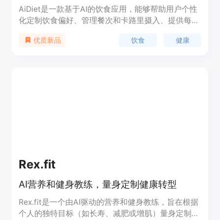
AiDiet是一款基于AI的饮食应用，能够帮助用户个性
化定制饮食偏好、管理餐次和卡路里摄入、提供每日
菜单计划、提供烹饪助手、发现随机菜肴选项、与朋
饮食
健康
优质新品
友互动并分享饮食计划。AiDiet旨在帮助用户改变饮
食习惯，实现健康饮食。
Rex.fit
AI营养和健身教练，量身定制健康转型
Rex.fit是一个由AI驱动的营养和健身教练，旨在根据
个人的独特目标（如长寿、减肥或增肌）量身定制健