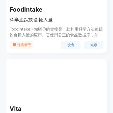
FoodIntake
科学追踪饮食摄入量
FoodIntake - 知晓你的食物是一款利用科学方法追踪
饮食摄入量的应用。它使用公正的食品数据库，如
Open Food Facts和Food Data Central，并提供安全
饮食
健康
优质新品
的数据存储，用户完全掌控自己的数据。通过AI食物
分析和追踪，方便简单地帮助用户做出更健康的食物
选择。定价方案灵活，适合不同用户需求。
Vita