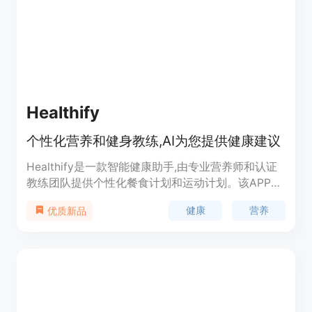
Healthify
个性化营养和健身教练,AI为您提供健康建议
Healthify是一款智能健康助手,由专业营养师和认证
教练团队提供个性化餐食计划和运动计划。该APP可
以跟踪您的每日卡路里摄入、体重目标、锻炼情况、
健康
营养
优质新品
手洗、水分摄入、睡眠监测、膳食日记和步数。
Healthify可以帮助您更快实现健身目标。