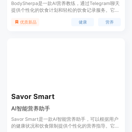
BodySherpa是一款AI营养教练，通过Telegram聊天
提供个性化的饮食计划和轻松的饮食记录服务。它利
用AI技术分析用户的饮食趋势，提供动态调整和个性
健康
营养
优质新品
化建议，帮助用户实现健康目标。产品背景是基于现
代快节奏生活，人们需要更智能和便捷的健康管理方
式。
Savor Smart
AI智能营养助手
Savor Smart是一款AI智能营养助手，可以根据用户
的健康状况和饮食限制提供个性化的营养指导。它可