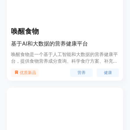
唤醒食物
基于AI和大数据的营养健康平台
唤醒食物是一个基于人工智能和大数据的营养健康平
台，提供食物营养成分查询、科学食疗方案、补充剂
信息等服务。平台通过深度学习和模式识别技术，结
营养
健康
优质新品
合PubMed等权威数据源，为用户提供个性化的营养
建议和健康指导。产品背景信息显示，唤醒食物已服
务超过380万人次，拥有丰富的食物和补充剂数据
库，页面浏览量达到1620万次以上，每天约有2500
人访问。