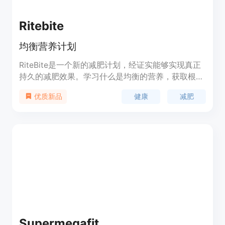
Ritebite
均衡营养计划
RiteBite是一个新的减肥计划，经证实能够实现真正
持久的减肥效果。学习什么是均衡的营养，获取根据
您的生活方式、文化和身体量身定制的个性化餐单。
健康
减肥
优质新品
通过我们的洞察和反馈，保持责任感和自我激励。
Supermegafit