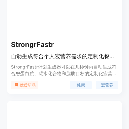
StrongrFastr
自动生成符合个人宏营养需求的定制化餐计划
StrongrFastr计划生成器可以在几秒钟内自动生成符
合您蛋白质、碳水化合物和脂肪目标的定制化宏营养
餐计划。只需填写您的个人资料以匹配特定的宏营养
健康
宏营养
优质新品
目标，然后点击 “生成计划”。计划生成器将根据符合
您营养目标的食谱 / 餐食创建一个饮食计划。请注
意，默认情况下，您的宏营养素将自动计算，但如果
您想制定符合特定宏营养目标的饮食计划，可以在高
级选项卡中进行设置。