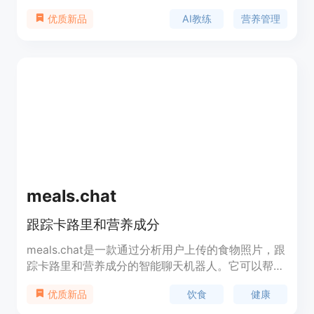
康转型方案。通过WhatsApp与Rex交流，用户可以
AI教练
营养管理
优质新品
记录餐食、获取个性化的锻炼建议、查看日常报告和
反馈，从而在减重、健身或提高生活质量方面取得显
著进展。
meals.chat
跟踪卡路里和营养成分
meals.chat是一款通过分析用户上传的食物照片，跟
踪卡路里和营养成分的智能聊天机器人。它可以帮助
用户设定卡路里和营养目标，并提供每日、每周和每
饮食
健康
优质新品
月的总计和统计数据。此外，它还可以估算茶、咖啡