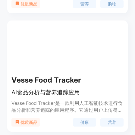
营养
购物
优质新品
户提供即时健康信息。Wellbot定位于提供智能健康
购物解决方案。
Vesse Food Tracker
AI食品分析与营养追踪应用
Vesse Food Tracker是一款利用人工智能技术进行食
品分析和营养追踪的应用程序。它通过用户上传餐食
照片，即时提供详细的营养信息，帮助用户了解饮食
健康
营养
优质新品
中的卡路里、蛋白质、碳水化合物和脂肪等营养成
分，从而更好地管理个人健康和营养摄入。产品的主