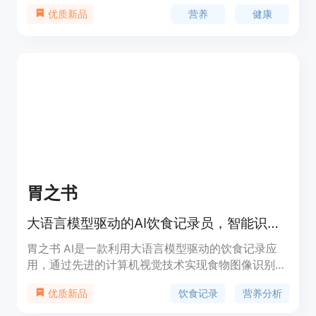
以帮助用户做出正确的食物选择，改善血糖控制、减
营养
健康
优质新品
肥、降低药物使用、增加能量等。定价为每月25卡塔
尔里亚尔，适用于各种饮食目标和健康需求。
胃之书
大语言模型驱动的AI饮食记录员，智能识别、营养分析、个性化推荐。
胃之书 AI是一款利用大语言模型驱动的饮食记录应
用，通过先进的计算机视觉技术实现食物图像识别、
营养分析和个性化推荐。用户可探索食物文化故事，
饮食记录
营养分析
优质新品
增加饮食趣味性。