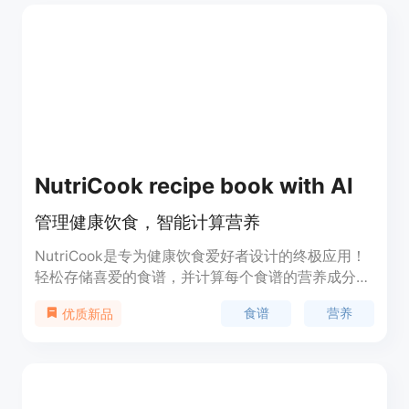
NutriCook recipe book with AI
管理健康饮食，智能计算营养
NutriCook是专为健康饮食爱好者设计的终极应用！
轻松存储喜爱的食谱，并计算每个食谱的营养成分和
热量。获取详细的营养信息，包括卡路里、脂肪、蛋
食谱
营养
优质新品
白质和碳水化合物含量。通过NutriCook，您可以自
信地管理饮食并实现健康目标。无论您是在计算卡路
里、遵循特定的饮食计划还是仅想吃得更健康，
NutriCook都能满足您的需求。立即下载开始智能烹
饪和健康饮食吧！