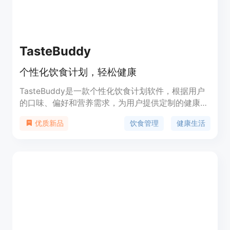
TasteBuddy
个性化饮食计划，轻松健康
TasteBuddy是一款个性化饮食计划软件，根据用户
的口味、偏好和营养需求，为用户提供定制的健康饮
食计划。该产品拥有以下优势：1.个性化定制，根据
饮食管理
健康生活
优质新品
用户需要提供健康的饮食计划；2.方便易用，用户只
需输入口味、偏好和营养需求，即可获得定制的饮食
计划；3.健康营养，提供健康、均衡、营养丰富的饮
食计划。该产品定价为每月$9.99，定位于帮助用户
轻松健康地管理饮食。