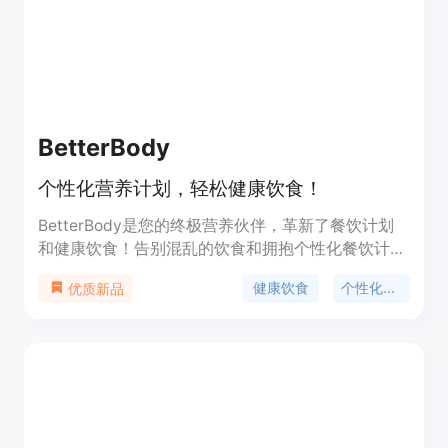
BetterBody
个性化营养计划，轻松健康饮食！
BetterBody是您的终极营养伙伴，革新了餐饮计划
和健康饮食！告别混乱的饮食和拥抱个性化餐饮计
划、无缝食品记录和您自己的AI营养师。BetterBody
健康饮食
个性化餐饮
优质新品
旨在赋予您在通往更健康、更幸福的生活旅程中的力
量。