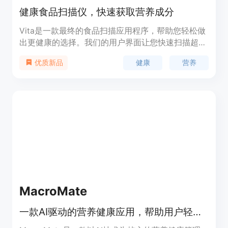
健康食品扫描仪，快速获取营养成分
Vita是一款最终的食品扫描应用程序，帮助您轻松做
出更健康的选择。我们的用户界面让您快速扫描超过
一百万种产品的条形码，立即为您提供详细的营养成
健康
营养
优质新品
分分析。如果您没有条形码，可以直接拍照。我们的
人工智能将直接分析和识别您的食物。了解食物的真
正成分，具有全面的评分系统，突出每种物品的优点
和缺点，从饱和脂肪含量到蛋白质水平。 Vita旨在赋
予您的购物体验，让您可以:1.发现根据您的饮食需求
量身定制的最健康产品。 2. 使用简单的扫描即可访
问最大的免费食品数据库。3.通过易于理解的健康评
分做出明智的决定。 4.跟踪您的营养历史和最喜欢的
食品。 5.探索顶级品牌，找到每个类别中最好的产
品。加入我们的社区，从今天开始做出更健康的选
择！
MacroMate
一款AI驱动的营养健康应用，帮助用户轻松追踪宏量营养素和卡路里，实现健康目标。