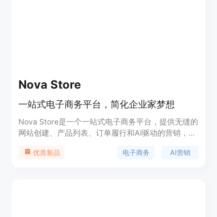
全等内生安全风险，以及网络域、现实域、认知域、
伦理域等应用安全风险，提出了相应的技术应对和综
合防治措施。
Nova Store
一站式电子商务平台，简化企业家梦想
Nova Store是一个一站式电子商务平台，提供无缝的
网站创建、产品列表、订单履行和AI驱动的营销，全
部由24/7本地语言支持。用户可以在30秒内创建自
电子商务
AI营销
优质新品
己的在线商店。