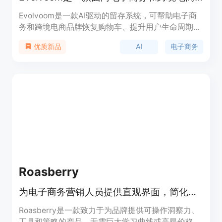
Evolvoom是一款AI驱动的留存系统，可帮助电子商
务和跨境电商品牌恢复购物车、提升用户生命周期价
值，并通过智能跟进重新吸引客户。产品具有简便的
AI
电子商务
优质新品
操作方式，无需设置工作流，无需手动设置。
Roasberry
为电子商务营销人员提供直观界面，简化数据分析，提供无与伦比的洞察力。
Roasberry是一款致力于为品牌提供可操作洞察力、
工具和策略的产品，无需巨大学习曲线或高昂价格。