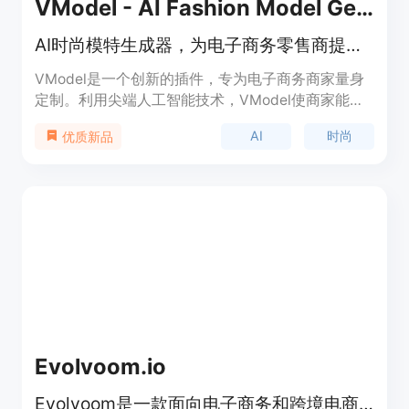
VModel - AI Fashion Model Generator
AI时尚模特生成器，为电子商务零售商提供高效、成本效益的模特摄影解决方案
VModel是一个创新的插件，专为电子商务商家量身
定制。利用尖端人工智能技术，VModel使商家能够
轻松生成栩栩如生的产品图片，提升店铺展示的吸引
AI
时尚
优质新品
力。通过AI时尚模特，VModel创建了真实的人体模
特图片，确保高质量的模特图片能够捕捉到您商品的
精髓。从面部交换到着装更换和发型转换，VModel
提供了一个高效的定制领域，将产品推广转变为创意
盛宴。
Evolvoom.io
Evolvoom是一款面向电子商务和跨境电商品牌的AI留存系统。