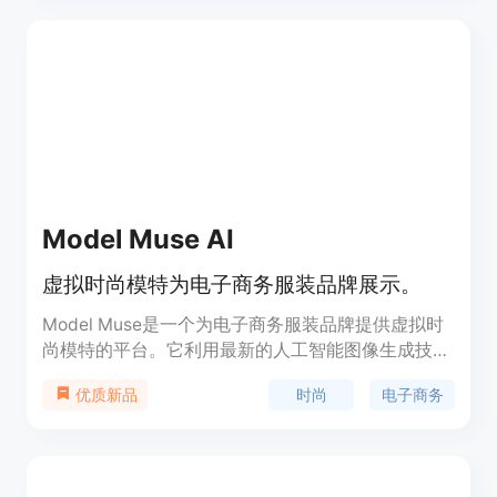
Model Muse AI
虚拟时尚模特为电子商务服装品牌展示。
Model Muse是一个为电子商务服装品牌提供虚拟时
尚模特的平台。它利用最新的人工智能图像生成技
术，为品牌创造独特的模特形象，以代替传统高成本
时尚
电子商务
优质新品
的拍摄。该平台可以轻松定制模特的特征，使其成为
品牌的真实声音。