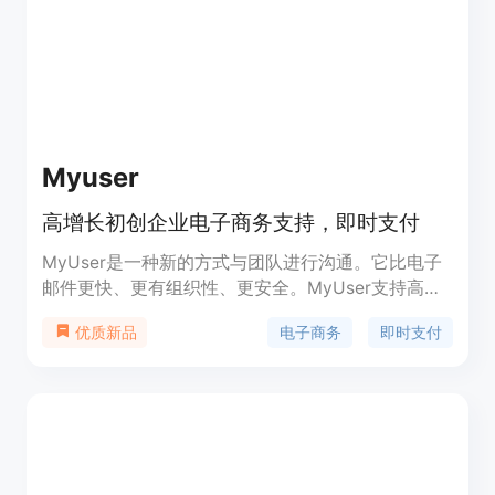
Myuser
高增长初创企业电子商务支持，即时支付
MyUser是一种新的方式与团队进行沟通。它比电子
邮件更快、更有组织性、更安全。MyUser支持高增
长初创企业的电子商务，并提供即时支付，无需保留
电子商务
即时支付
优质新品
资金。MyUser支持在线支付，快速审核，低费率。
作为一个高增长初创企业，您可以使用MyUser来接
受在线支付，无需保留资金，并立即支付给您。