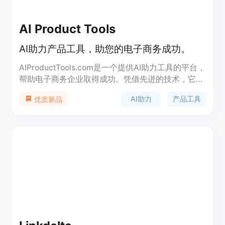
AI Product Tools
AI助力产品工具，助您的电子商务成功。
AIProductTools.com是一个提供AI助力工具的平台，
帮助电子商务企业取得成功。凭借先进的技术，它使
企业能够优化其产品，并做出基于数据的决策，推动
AI助力
产品工具
优质新品
销售和增长。无论您是想简化产品目录、改进产品推
荐，还是提升SEO，AIProductTools.com都有您需要
的工具。