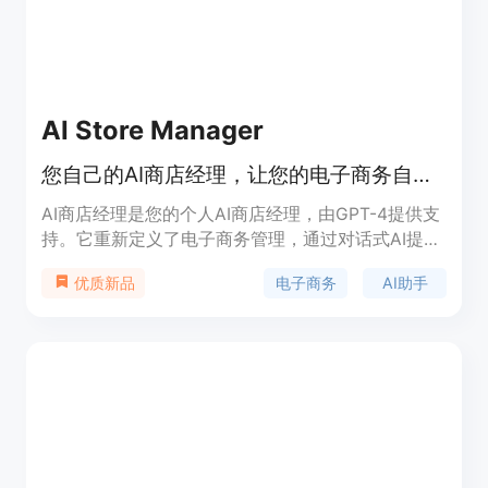
AI Store Manager
您自己的AI商店经理，让您的电子商务自动化。
AI商店经理是您的个人AI商店经理，由GPT-4提供支
持。它重新定义了电子商务管理，通过对话式AI提供
服务。它与最流行的电子商务平台兼容，具备丰富的
电子商务
AI助手
优质新品
技能集，可以帮助您分析数据、管理产品、订单和客
户，以及设置和优化商店功能。它还可以通过邮件进
行客户沟通，并支持不同类型和业务模式的电子商
务。AI商店经理旨在支持中小型企业，为各种电子商
务需求提供定制化的解决方案。