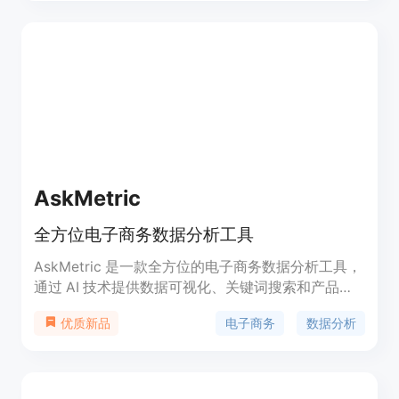
反馈。此外，该工具还支持搜索和下载包含特定关键
词的评论。只需输入关键词，即可获取相关反馈并一
键下载。总之，如果您想更深入地了解消费者对产品
的看法，该工具将是您的理想助手。它操作简便、智
能高效，快速准确，提供了其他工具无法匹敌的宝贵
见解。
AskMetric
全方位电子商务数据分析工具
AskMetric 是一款全方位的电子商务数据分析工具，
通过 AI 技术提供数据可视化、关键词搜索和产品、
平台和广告策略推荐等功能。它能够揭示产品指标并
电子商务
数据分析
优质新品
深入了解各电子商务平台上的情况，生成最有效的策
略并探索市场的未来。实时跟踪所关注产品的核心指
标，揭示竞争对手的策略和变化。AskMetric 让您能
够快速行动并进行竞争对策。