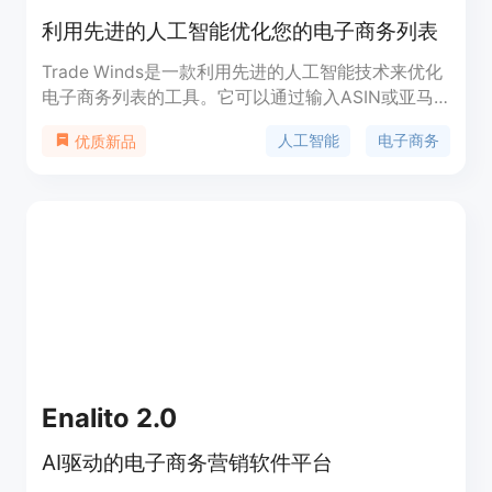
利用先进的人工智能优化您的电子商务列表
Trade Winds是一款利用先进的人工智能技术来优化
电子商务列表的工具。它可以通过输入ASIN或亚马
逊列表链接来进行优化。该工具可以帮助您提升产品
人工智能
电子商务
优质新品
在电子商务平台上的曝光度和销量。它使用先进的AI
算法来分析市场趋势、竞争对手数据和用户行为，从
而提供最佳的优化建议。Trade Winds还提供随机
ASIN功能，让您可以随机尝试该工具的效果。无论
您是个人卖家还是品牌商家，Trade Winds都能帮助
您实现更好的销售业绩。
Enalito 2.0
AI驱动的电子商务营销软件平台