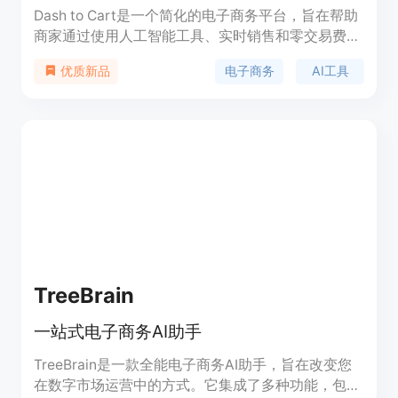
Dash to Cart是一个简化的电子商务平台，旨在帮助
商家通过使用人工智能工具、实时销售和零交易费用
来更智能、更快速地销售产品。它提供了易于设置的
电子商务
AI工具
优质新品
在线商店、内置的电子邮件营销、行业领先的AI引擎
以及由Stripe支持的全球支付选项，帮助商家轻松管
理业务并推动增长。
TreeBrain
一站式电子商务AI助手
TreeBrain是一款全能电子商务AI助手，旨在改变您
在数字市场运营中的方式。它集成了多种功能，包括