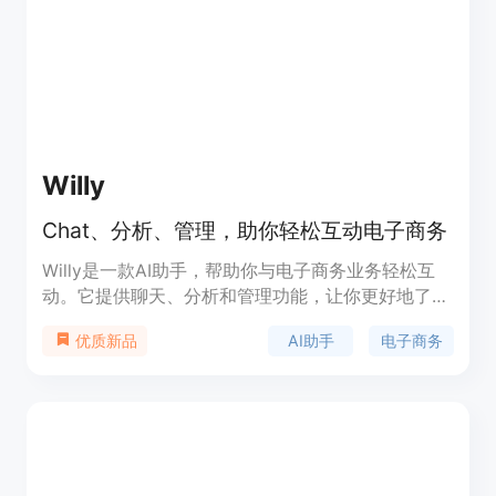
Willy
Chat、分析、管理，助你轻松互动电子商务
Willy是一款AI助手，帮助你与电子商务业务轻松互
动。它提供聊天、分析和管理功能，让你更好地了解
和管理你的电子商务业务。Willy还可以为你提供定
AI助手
电子商务
优质新品
制化的仪表盘，显示你的数据和广告活动的关键指
标。它还提供基于第一方数据的广告注入、创意仪表
盘、AI驱动的异常检测等功能。无论你是企业主、营
销经理还是媒体买家，Willy都能帮助你提高效率、
获得有价值的客户洞察力并做出更好的决策。