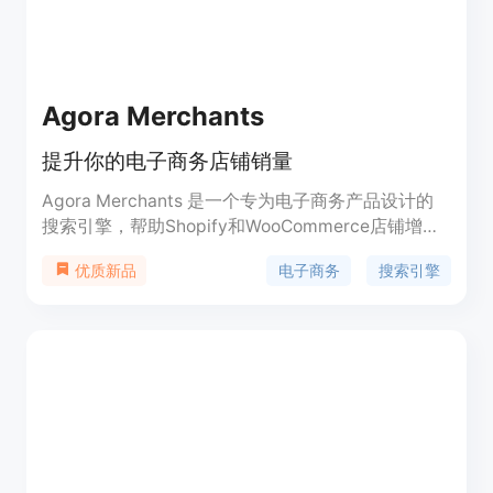
Agora Merchants
提升你的电子商务店铺销量
Agora Merchants 是一个专为电子商务产品设计的
搜索引擎，帮助Shopify和WooCommerce店铺增加
销量。它不收取销售佣金，订单直接路由到你现有的
电子商务
搜索引擎
优质新品
销售点系统，并且库存自动上传。Agora Merchants
提供实时分析、透明的销售数据和强大的集成功能，
帮助商家提高在线可见度、流量和销量。