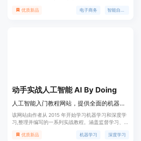
数据增强和用户参与增强等功能，帮助用户提升店铺
电子商务
智能自动化
优质新品
表现。Naratix已帮助1000多家增长最快的电子商务
公司取得成功。
动手实战人工智能 AI By Doing
人工智能入门教程网站，提供全面的机器学习与深度学习知识。
该网站由作者从 2015 年开始学习机器学习和深度学
习,整理并编写的一系列实战教程。涵盖监督学习、
无监督学习、深度学习等多个领域,既有理论推导,又
机器学习
深度学习
优质新品
有代码实现,旨在帮助初学者全面掌握人工智能的基