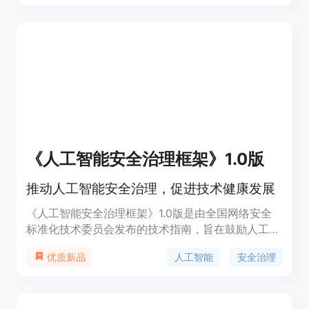
础知识和实践技能。网站拥有独立域名,内容持续更
新,欢迎大家关注和学习。
《人工智能安全治理框架》1.0版
推动人工智能安全治理，促进技术健康发展
《人工智能安全治理框架》1.0版是由全国网络安全
标准化技术委员会发布的技术指南，旨在鼓励人工智
能创新发展的同时，有效防范和化解人工智能安全风
人工智能
安全治理
优质新品
险。该框架提出了包容审慎、确保安全，风险导向、
敏捷治理，技管结合、协同应对，开放合作、共治共
享等原则。它结合人工智能技术特性，分析风险来源
和表现形式，针对模型算法安全、数据安全和系统安