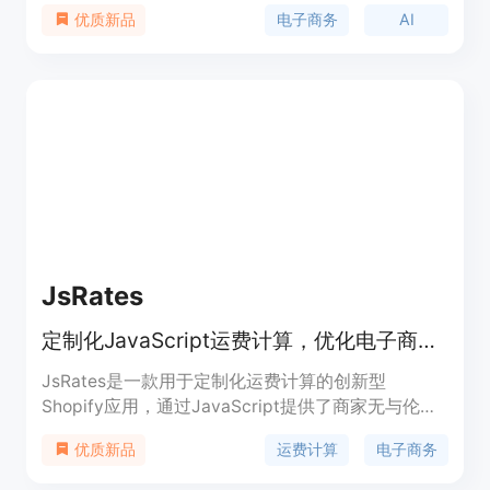
以每天在社交媒体上发布新的图片，从而提高销售
电子商务
AI
优质新品
额。该应用可以帮助您增加收入，并提供原始图片和
AI生成的图片两种版本。
JsRates
定制化JavaScript运费计算，优化电子商务体验
JsRates是一款用于定制化运费计算的创新型
Shopify应用，通过JavaScript提供了商家无与伦比
的灵活性和控制力，为其独特的业务需求设计定制化
运费计算
电子商务
优质新品
的运费规则。通过JsRates优化您的运费策略，适应
市场需求。