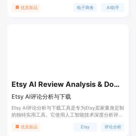
订单管理、库存管理、客户支持、数据分析等，帮助
电子商务
AI助手
优质新品
您简化业务流程，提高效率。TreeBrain还提供智能
推荐、营销策略等功能，帮助您实现更好的销售业
绩。定价灵活，适用于各种规模的电子商务企业。
Etsy AI Review Analysis & Download
Etsy AI评论分析与下载
Etsy AI评论分析与下载工具是专为Etsy卖家量身定制
的独特实用工具。它使用人工智能技术深度分析评
论，从买家对特定产品的反馈中提取见解和意见，帮
Etsy
评论分析
优质新品
助产品优化和更智能的运营决策。该工具还提供评论
对比功能，让您更深入了解竞争对手的产品和消费者