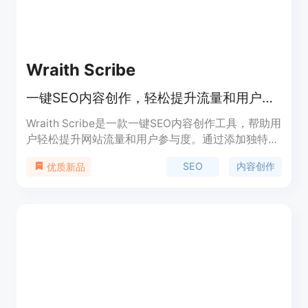
Wraith Scribe
一键SEO内容创作，轻松提升流量和用户参与度
Wraith Scribe是一款一键SEO内容创作工具，帮助用
户轻松提升网站流量和用户参与度。通过添加独特见
解，满足不同字数要求，连接多个WordPress账户并
SEO
内容创作
优质新品
直接发布文章，AI内容编辑器进行重述、扩展或简化
观点，自动备份文章并发送给多个协作者，以及自动
关键词生成等功能，Wraith Scribe让文章创作更加
高效和便捷。