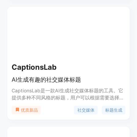
CaptionsLab
AI生成有趣的社交媒体标题
CaptionsLab是一款AI生成社交媒体标题的工具。它
提供多种不同风格的标题，用户可以根据需要选择风
格、长度和创意程度。用户只需描述他们的社交媒体
社交媒体
标题生成
优质新品
内容，CaptionsLab将在几秒内生成多个有趣的标
题，帮助用户节省时间、提高参与度和提升社交媒体
质量。CaptionsLab已经得到社交媒体经理、影响
者、学生等用户的信任和喜爱。