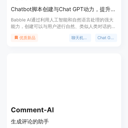
Chatbot脚本创建与Chat GPT动力，提升网站客户参与度
Babble AI通过利用人工智能和自然语言处理的强大
能力，创建可以与用户进行自然、类似人类对话的聊
天机器人。我们的聊天机器人可以完全定制，以满足
聊天机器人
Chat GPT
优质新品
您客户的特定需求。无论您想为特定产品或服务提供
支持，还是提供个性化的推荐，我们的聊天机器人都
可以处理。您可以在不写任何代码的情况下快速简便
地创建一个复杂的聊天机器人。
Comment-AI
生成评论的助手