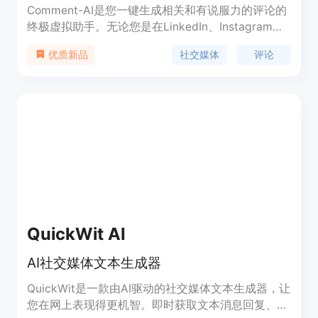
Comment-AI是您一键生成相关和有说服力的评论的
终极虚拟助手。无论您是在LinkedIn、Instagram还
是Twitter上，Comment-AI都为您提供优质评论，以
社交媒体
评论
优质新品
吸引用户参与并提高在线互动。通过Comment-AI增
加您的可见度，增强您在社交媒体上的存在感，优化
您的沟通策略！访问https://comment-ai.com/tutos
了解如何使用。
QuickWit AI
AI社交媒体文本生成器
QuickWit是一款由AI驱动的社交媒体文本生成器，让
您在网上表现得更机智。即时获取文本消息回复、社