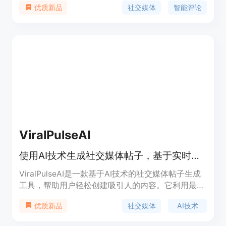
社交媒体
智能评论
优质新品
上选择帖子内容，点击插件即可生成80%的完成度的
回复。插件提供直观的用户界面，方便使用ChatGPT
进行互动，并且能够跟上GPT-3的最新发展。
ViralPulseAI
使用AI技术生成社交媒体帖子，基于实时行业趋势，提高在线活跃度。
ViralPulseAI是一款基于AI技术的社交媒体帖子生成
工具，帮助用户轻松创建吸引人的内容。它利用最新
技术增强在线存在感，简化社交媒体营销工作。产品
社交媒体
AI技术
优质新品
背景丰富，价格合理，定位于提供高效的社交媒体内
容解决方案。