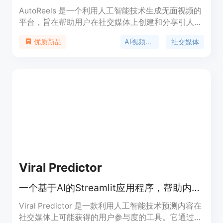
AutoReels 是一个利用人工智能技术生成无面视频的
平台，旨在帮助用户在社交媒体上创建和分享引人入
胜的视频内容。通过自动生成、定制和发布视频，
AI视频生成
社交媒体
优质新品
AutoReels 简化了视频制作和发布的过程，使得用户
无需昂贵的设备或技术专长即可制作专业级别的视
频。该平台的主要优点包括：- 自动化视频创作：用
户只需选择主题，AutoReels 会自动生成视频。- 社
交媒体发布：支持将视频发布到多个社交媒体平
台。- 定制化选项：用户可以添加自己的标志、品牌
颜色和音乐，使视频更具个性化。- 易于管理：用户
可以在一个界面中管理和编辑所有视频。 - 盈利潜
力：通过在社交媒体上发布视频，用户可以增加观众
互动，从而提高变现潜力。
Viral Predictor
一个基于AI的Streamlit应用程序，帮助内容创作者预测不同版本内容的用户参与度。
Viral Predictor 是一款利用人工智能技术预测内容在
社交媒体上可能获得的用户参与度的工具。它通过模