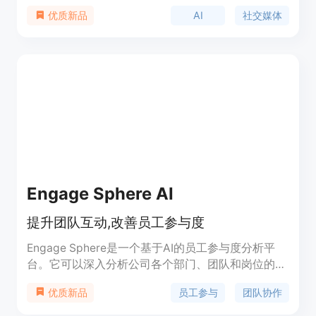
交媒体标题、表情包等的灵感。只需扫描一张照片，
AI
社交媒体
优质新品
滑动选择有趣的角色滤镜，让您的声音变得随心所
欲。
Engage Sphere AI
提升团队互动,改善员工参与度
Engage Sphere是一个基于AI的员工参与度分析平
台。它可以深入分析公司各个部门、团队和岗位的参
与度,帮助管理者明确团队互动症结所在,并采取行动
员工参与
团队协作
优质新品
提升员工参与度和生产力。Engage Sphere解锁了利
用团队互动力的商业价值。