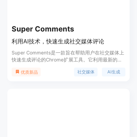
Super Comments
利用AI技术，快速生成社交媒体评论
Super Comments是一款旨在帮助用户在社交媒体上
快速生成评论的Chrome扩展工具。它利用最新的
GPT-4o模型，以人工智能技术生成评论，帮助用户
社交媒体
AI生成
优质新品
提升社交媒体互动和关注度。产品支持多语言，用户
可以自定义评论内容，以适应不同的社交媒体平台和
个人风格。Super Comments适用于希望在社交媒体
上提高曝光度和互动率的个人或企业。