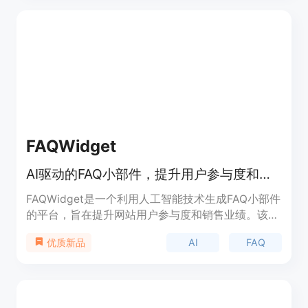
FAQWidget
AI驱动的FAQ小部件，提升用户参与度和销售。
FAQWidget是一个利用人工智能技术生成FAQ小部件
的平台，旨在提升网站用户参与度和销售业绩。该产
品通过AI技术即时生成针对性的FAQ内容，无需编码
AI
FAQ
优质新品
即可快速部署，同时支持SEO优化，帮助网站吸引更
多自然流量。产品提供多种定价方案，包括一次性付
费的终身使用权和按月订阅的灵活选项，满足不同规
模企业的需求。