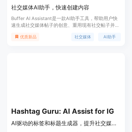
社交媒体AI助手，快速创建内容
Buffer AI Assistant是一款AI助手工具，帮助用户快
速生成社交媒体帖子的创意、重用现有社交帖子并将
长篇内容概括为短篇帖子。它可以生成包括热门话
社交媒体
AI助手
优质新品
题、引用提示、行业专题、时事新闻、季节性创意等
在内的各种社交媒体帖子创意。使用Buffer AI
Assistant，您可以轻松创建引人注目的帖子、增加
用户参与度，并通过复用内容和进行实时回复来提高
效率。该工具适用于Twitter、Facebook、
Instagram、TikTok、Pinterest等多个社交媒体平
台。
Hashtag Guru: AI Assist for IG
AI驱动的标签和标题生成器，提升社交媒体影响力。