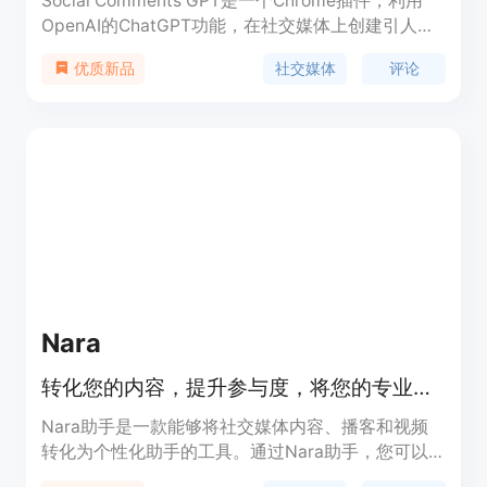
Social Comments GPT是一个Chrome插件，利用
OpenAI的ChatGPT功能，在社交媒体上创建引人注
目的评论。它可以帮助专业人士或影响者节省时间，
社交媒体
评论
优质新品
提高他们的参与度、覆盖面和潜在客户数量。目前支
持LinkedIn、Instagram和Twitter。
Nara
转化您的内容，提升参与度，将您的专业知识变现
Nara助手是一款能够将社交媒体内容、播客和视频
转化为个性化助手的工具。通过Nara助手，您可以
更好地与观众互动、提高参与度，并将自己作为健康