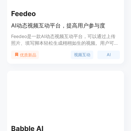
Feedeo
AI动态视频互动平台，提高用户参与度
Feedeo是一款AI动态视频互动平台，可以通过上传
照片、填写脚本轻松生成栩栩如生的视频。用户可以
利用丰富的交互组件收集用户反馈，然后广泛分享视
视频互动
AI
优质新品
频以增加用户参与度和收集反馈。产品定位于营销、
销售、招聘、电子商务和教育等领域。价格分为
Starter和Premium两个方案，满足不同用户需求。
Babble AI