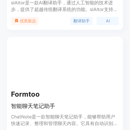
slAItor是一款AI翻译助手，通过人工智能的技术进
步，提供了超越传统翻译系统的功能。slAItor支持逐
步翻译、改变翻译风格、提供翻译替代方案、解释翻
翻译助手
AI
优质新品
译并纠正翻译错误。它还有一个样式校准器，可以让
你根据不同的上下文适应翻译。slAItor支持28种语言
对。
Formtoo
智能聊天笔记助手
ChatNote是一款智能聊天笔记助手，能够帮助用户
快速记录、整理和管理聊天内容。它具有自动识别聊