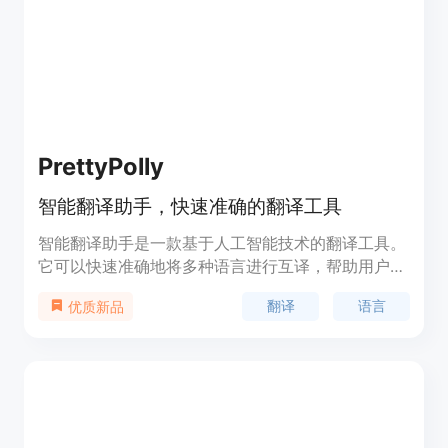
PrettyPolly
智能翻译助手，快速准确的翻译工具
智能翻译助手是一款基于人工智能技术的翻译工具。
它可以快速准确地将多种语言进行互译，帮助用户解
决语言沟通障碍。智能翻译助手具有以下优势：1. 支
翻译
语言
优质新品
持多种语言的翻译，包括中文、英文、日文、韩文
等；2. 翻译结果准确可靠，保证语义的正确传达；3.
界面简洁友好，操作简单便捷；4. 提供多种翻译方
式，包括文字输入、语音输入等；5. 支持离线翻译，
无需网络连接。智能翻译助手的定价为免费使用，用
户可以随时随地享受到高质量的翻译服务。