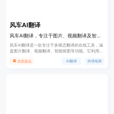
风车AI翻译
风车AI翻译，专注于图片、视频翻译及智能抠图等多模态翻译服务，助力外贸出海。
风车AI翻译是一款专注于多模态翻译的在线工具，涵
盖图片翻译、视频翻译、智能抠图等功能。它利用先
进的AI技术，能够快速准确地将图片和视频中的文字
AI翻译
跨境电商
优质新品
进行翻译，并支持多种语言互译。该产品主要面向跨
境电商、医疗文献、行业研报等领域，帮助用户跨越
语言障碍，提升工作效率。其核心优势在于强大的多
语言支持、稳定可靠的服务以及多领域翻译能力，能
够满足不同行业用户的需求。产品采用订阅制付费模
式，具体价格根据用户需求而定。