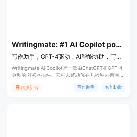
Writingmate: #1 AI Copilot powered by GPT-4
写作助手，GPT-4驱动，AI智能协助，写作、翻译、聊天、检查语法、改写
Writingmate AI Copilot是一款由ChatGPT和GPT-4
驱动的浏览器插件。它可以帮助你在几秒钟内撰写电
子邮件、消息和其他内容。它不仅支持写作，还能进
写作助手
智能协助
优质新品
行语法检查、改写和翻译。Writingmate AI Copilot
具有简单直观的界面，让你轻松快速地生成高质量的
文本。它适用于各种场景，如撰写邮件、社交媒体帖
子、博客文章、营销文案等。Writingmate AI
Copilot是你提高工作效率的好帮手。