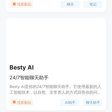
天记录、提取关键信息、生成笔记和标签、实时保存
聊天
笔记
优质新品
和同步等功能。ChatNote可以在用户的各种聊天平
台中使用，如微信、QQ、WhatsApp等，提供了便
捷高效的聊天笔记管理体验。ChatNote还支持多端
同步，用户可以在电脑、手机、平板等设备上随时随
地查看和编辑自己的聊天笔记。
Besty AI
24/7智能聊天助手
Besty AI是你的24/7智能聊天助手。它使用最新的人
工智能技术，以自然、非常类人的方式回答你的问
题。无论你需要旅行、烹饪、科技、工作方面的建
AI助手
聊天助手
优质新品
议，还是只是想和一个AI最好的朋友聊天谈心，
Besty总是在你身边。