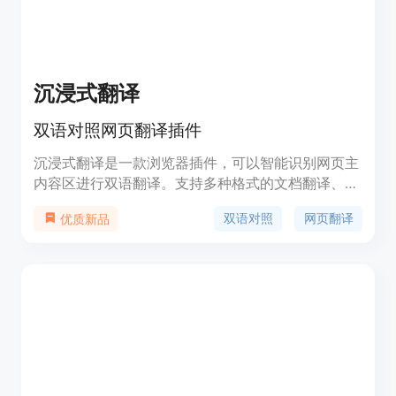
沉浸式翻译
双语对照网页翻译插件
沉浸式翻译是一款浏览器插件，可以智能识别网页主
内容区进行双语翻译。支持多种格式的文档翻译、
PDF 翻译、EPUB 电子书翻译、字幕翻译等功能。支
双语对照
网页翻译
优质新品
持多种翻译接口选择，提供最丝滑的翻译体验。