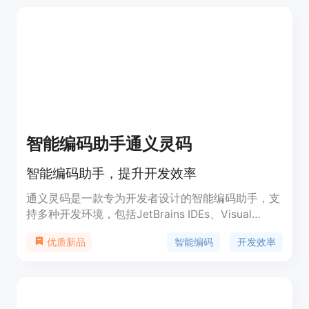
智能编码助手通义灵码
智能编码助手，提升开发效率
通义灵码是一款专为开发者设计的智能编码助手，支
持多种开发环境，包括JetBrains IDEs、Visual
Studio Code、Visual Studio等。它通过集成先进的
智能编码
开发效率
优质新品
AI技术，帮助开发者快速完成编码任务，提高编码效
率和质量，适用于各种编程语言和开发场景。