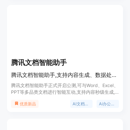
腾讯文档智能助手
腾讯文档智能助手,支持内容生成、数据处理、版式美化等创作需求
腾讯文档智能助手正式开启公测,可与Word、Excel、
PPT等多品类文档进行智能互动,支持内容秒级生成,
实现数据处理、版式美化等创作辅助功能。主要优势
AI文档工具
Ai办公助手
优质新品
有:可基于标题或描述生成多类型文档内容,支持函数
公式应用、数据处理、表格自动化等能力,实现 PPT
一键美化,可快速提取 PDF 文档摘要等,让文档内容实
现跨品类畅通流转。