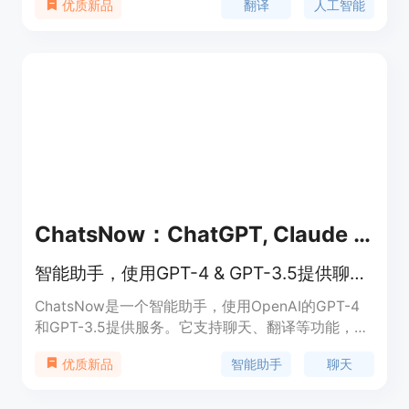
翻译
人工智能
优质新品
原版格式样式和排版，支持文档内图片翻译。覆盖
140种语种互译，支持源语言语种自动检测，实现快
速翻译。结合讯飞先进的语音识别和翻译技术，满足
跨语言的沟通交流。输入图片，即可快速识别图片中
的文本内容，进行翻译。提供SaaS、私有化部署和
API接口等多种解决方案，满足不同企业的需求。
ChatsNow：ChatGPT, Claude SideBar(GPT- 4,Draw)
智能助手，使用GPT-4 & GPT-3.5提供聊天、翻译等服务
ChatsNow是一个智能助手，使用OpenAI的GPT-4
和GPT-3.5提供服务。它支持聊天、翻译等功能，还
支持GPT-4模型，提供智能的写作、绘图等功能。欢
智能助手
聊天
优质新品
迎下载安装体验！