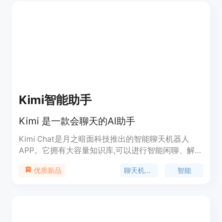
Kimi智能助手
Kimi 是一款会聊天的AI助手
Kimi Chat是月之暗面科技推出的智能聊天机器人
APP。它拥有大容量知识库,可以进行智能闲聊、解答
问题、提供生活助手服务等,具有极高的智能交互能
聊天机器人
智能
优质新品
力。用户可以随时随地与Kimi聊天寻找乐趣,它的回
复丰富多样,使聊天更加有趣。Kimi Chat完全免费,可
以通过扫码或在手机上搜索直接使用。