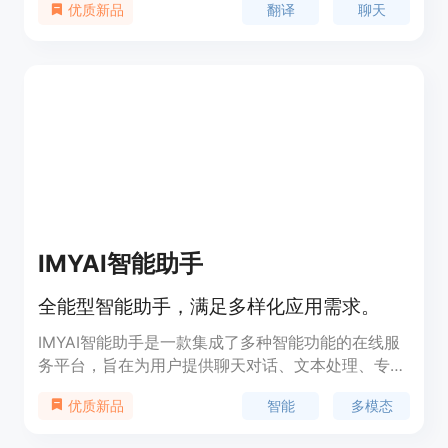
翻译
聊天
优质新品
本。它具有最准确、人性化的翻译和强大的TTS语音
朗读功能。
IMYAI智能助手
全能型智能助手，满足多样化应用需求。
IMYAI智能助手是一款集成了多种智能功能的在线服
务平台，旨在为用户提供聊天对话、文本处理、专业
绘画、音乐创作、视频创作等多元化服务。它结合了
智能
多模态
优质新品
先进的人工智能技术，通过对话词库、绘画词库等资
源，能够满足不同用户在不同场景下的应用需求。