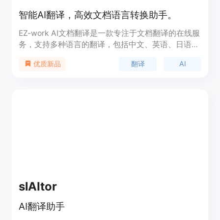
智能AI翻译，高效文档语言转换助手。
EZ-work AI文档翻译是一款专注于文档翻译的在线服
务，支持多种语言的翻译，包括中文、英语、日语、
俄语、阿拉伯语和西班牙语等。它使用先进的AI技
翻译
AI
优质新品
术，如gpt-4o-mini和deepseek-chat模型，为用户
提供快速、准确的翻译服务。该产品适用于需要文档
翻译的个人和企业，尤其在国际交流和学术研究领域
尤为重要。
slAItor
AI翻译助手