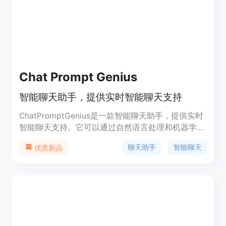
Chat Prompt Genius
智能聊天助手，提供实时智能聊天支持
ChatPromptGenius是一款智能聊天助手，提供实时
智能聊天支持。它可以通过自然语言处理和机器学习
技术，快速理解用户的问题，并提供准确、及时的答
聊天助手
智能聊天
优质新品
案和建议。ChatPromptGenius具有高度灵活性和可
扩展性，可以应用于各种行业和领域，帮助企业提升
客户服务质量，提高工作效率。ChatPromptGenius
的主要功能包括自动回复、智能问答、实时语音识
别、多语言支持等。无论是电子商务、在线客服、教
育、医疗等领域，ChatPromptGenius都可以为用户
提供更好的聊天体验。