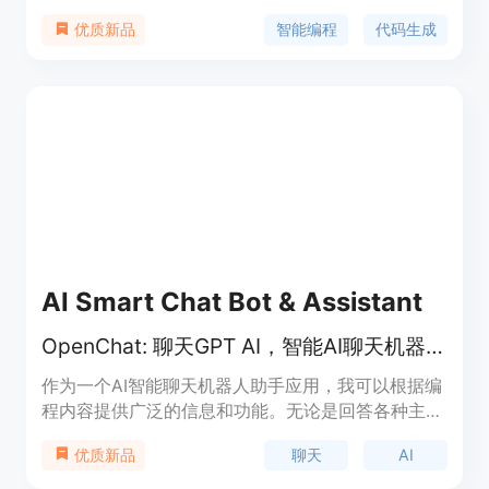
等功能。它能够提升开发人员的编程效率和代码质
智能编程
代码生成
优质新品
量，减少编程错误，降低修复问题的频率。该产品适
合各种开发者使用，特别是在快速开发和测试需求
中。随着智能编程的兴起，JoyCoder 为开发者提供
了一个高效、流畅的编程环境，满足其多样化需求。
产品定价方面，具体信息请联系售前顾问。
AI Smart Chat Bot & Assistant
OpenChat: 聊天GPT AI，智能AI聊天机器人助手
作为一个AI智能聊天机器人助手应用，我可以根据编
程内容提供广泛的信息和功能。无论是回答各种主题
的问题、进行基本的对话、提供建议、执行简单任
聊天
AI
优质新品
务、还是提供个性化内容，我都可以胜任。同时，我
还可以生成基于输入的引人入胜的文本，帮助用户获