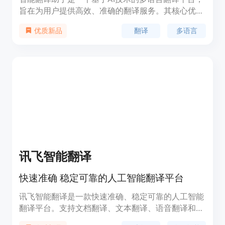
旨在为用户提供高效、准确的翻译服务。其核心优势
在于强大的多语言支持能力，能够满足不同用户在多
翻译
多语言
优质新品
种场景下的翻译需求。无论是学术研究、商务交流还
是日常学习，该平台都能提供精准的翻译结果。此
外，其纯网页版的设计无需用户下载安装，随时随地
可使用，极大地提高了使用便利性。平台注重用户隐
私保护，不保存用户数据，确保信息安全。从技术角
度来看，其背后依托先进的AI算法，能够实现对文
本、图片、语音等多种格式内容的智能识别与翻译，
体现了人工智能在语言翻译领域的强大应用价值。
讯飞智能翻译
快速准确 稳定可靠的人工智能翻译平台
讯飞智能翻译是一款快速准确、稳定可靠的人工智能
翻译平台。支持文档翻译、文本翻译、语音翻译和图
片翻译等多种功能。通过23种文档格式的支持，保留