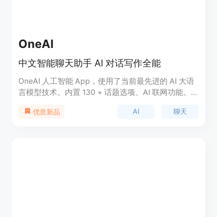
OneAI
中文智能聊天助手 AI 对话写作全能
OneAI 人工智能 App，使用了当前最先进的 AI 大语
言模型技术。内置 130 + 话题选项、AI 联网功能。
轻松应对各种场景，丰富数据来源，增强时效性。
AI
聊天
优质新品
它模拟人类自然语言的交流方式，深入理解人类的语
言和需求。它可以跟您对话、回答问题、帮您创作、
高效便捷地获取信息。个人助理、学习帮手、工作报
告、智能翻译、专业问题等等，通通不在话下。