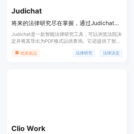
Judichat
将来的法律研究尽在掌握，通过Judichat浏览法院决定并导出PDF格式以进行查询，利用智能法律聊天机器人获取准确答案。
Judichat是一款智能法律研究工具，可以浏览法院决
定并将其导出为PDF格式以供查询。它还提供了智能
法律聊天机器人，可以回答具体问题。Judichat的主
法律研究
法律决定
优质新品
要优点是方便快捷地获取准确的法律信息，并且可以
帮助用户培养和训练自己的人工智能模型。
Clio Work