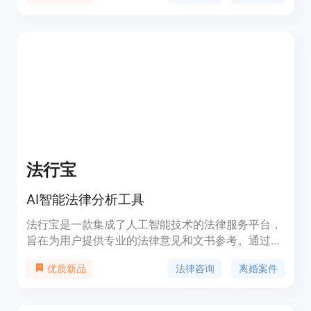
法行宝
AI智能法律分析工具
法行宝是一款集成了人工智能技术的法律服务平台，
旨在为用户提供专业的法律意见和文书参考。通过预
设问题引导用户提供必要信息，结合《中华人民共和
法律咨询
离婚案件
优质新品
国民法典》等相关法律法规，生成详细的法律意见
书。法行宝不仅提供离婚流程指导、文书模板下载，
还包含人性化的行动建议和扩展资料，帮助用户全面