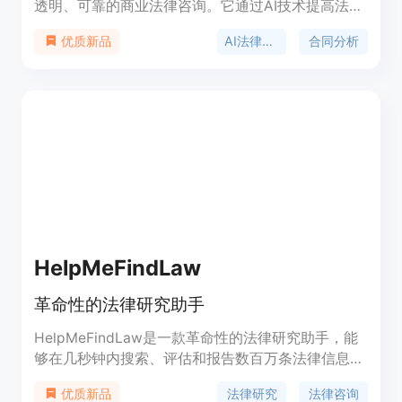
透明、可靠的商业法律咨询。它通过AI技术提高法律
分析的速度和精确度，同时由专家律师提供定制化建
AI法律咨询
合同分析
优质新品
议，帮助用户在商业合同中获得更好的谈判地位和条
款。Tome拥有行业最深入的合同条款数据库，使用
户能够构建自己的策略决策手册。此外，Tome还提
供企业级安全和AI治理，确保用户数据的安全和隐
私。
HelpMeFindLaw
革命性的法律研究助手
HelpMeFindLaw是一款革命性的法律研究助手，能
够在几秒钟内搜索、评估和报告数百万条法律信息。
具有聊天界面、开发者API以及丰富的法律信息来
法律研究
法律咨询
优质新品
源。可广泛应用于法律研究、法律咨询等领域。