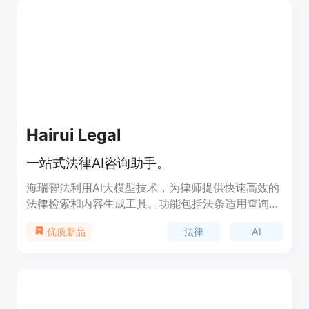
时，AI律师还为法学生提供学习和实践法律研究和分
析技能的机会，了解当前的法律趋势和问题，为他们
在法律职业生涯做好准备。
Hairui Legal
一站式法律AI咨询助手。
海瑞智法利用AI大模型技术，为律师提供快速高效的
法律检索和内容生成工具。功能包括法条适用查询、
案件智能分析、常用文书撰写、模拟演练、AI总结/
法律
AI
优质新品
翻译、背调查询等。该产品能帮助律师提高工作效率
和业务水平。