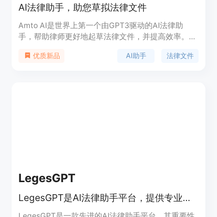
AI法律助手，助您草拟法律文件
Amto AI是世界上第一个由GPT3驱动的AI法律助
手，帮助律师更好地起草法律文件，并提高效率。它
使用最新的自然语言处理技术，通过对公共和专有法
AI助手
法律文件
优质新品
律内容进行人工强化学习，为律师提供强大的草拟功
能。Amto AI可以节省律师每年约300小时的起草和
修改合同的时间。
LegesGPT
LegesGPT是AI法律助手平台，提供专业指导、文档分析，提升法律工作效率。
LegesGPT是一款先进的AI法律助手平台，其重要性