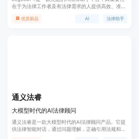
在于为法律工作者及有法律需求的人提供高效、准确
的法律支持。主要优点包括专业的法律知识储备、能
AI
法律助手
优质新品
适应特定司法管辖区的需求、提供有准确引用的可靠
结论，以及实时获取最新法律信息。它依托强大的法
律数据库，包含50万份法律案例、10万条法规和代
码、25万篇法律文章以及覆盖75个专业法律领域。
价格方面，有基础版13.99美元/月（年付167.88美
元）、升级版34.99美元/月（年付419.88美元）、
高级版69.99美元/月（年付839.88美元），且均有3
天免费试用（含1美元激活费）。该产品定位于服务
各类需要可靠法律帮助的人群，包括法律专业人士、
企业主、律师事务所和个人。
通义法睿
大模型时代的AI法律顾问
通义法睿是一款大模型时代的AI法律顾问产品。它提
供法律智能对话，通过问题理解，正确引用法规和案
例进行问题回答。同时，它还能一键生成专属法律文