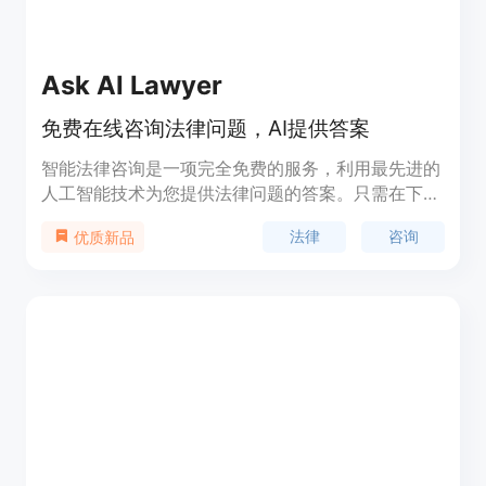
Ask AI Lawyer
免费在线咨询法律问题，AI提供答案
智能法律咨询是一项完全免费的服务，利用最先进的
人工智能技术为您提供法律问题的答案。只需在下方
输入您的问题，5分钟内，您将收到全面的答案。请
法律
咨询
优质新品
注意，在做出任何与法律事项相关的决定之前，咨询
合格的法律专业人士。本站提供的信息仅供一般参
考，不应视为法律建议。现在，该人工智能系统仅根
据美国法律回答问题。与其他司法管辖区相关的问题
可能无法得到正确的答案。