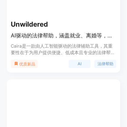
Unwildered
AI驱动的法律帮助，涵盖就业、离婚等，每月仅需21美元
Caira是一款由人工智能驱动的法律辅助工具，其重
要性在于为用户提供便捷、低成本且专业的法律帮
助。主要优点包括：借助超过50,000份覆盖美国50
AI
法律帮助
优质新品
个州的法律文件提供准确答案；能快速生成法律声明
和回复，节省用户时间和精力；费用低，每月仅需21
美元，避免高额律师费用。其背景是为解决用户在法
律问题上遇到的难题，如高昂的律师费用、漫长的等
待时间等。产品定位是让全球用户都能以可承受的价
格获取优质的法律信息。