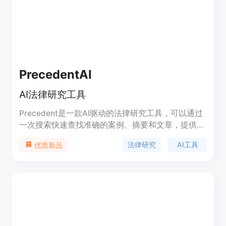
PrecedentAI
AI法律研究工具
Precedent是一款AI驱动的法律研究工具，可以通过
一次搜索快速查找准确的案例、摘要和文章，提供法
律问题的解答和引用。具有高效的搜索和导航功能，
法律研究
AI工具
优质新品
帮助用户节省时间和精力。价格根据用户需求定制，
定位为专业法律从业者和学生提供便捷的法律研究工
具。