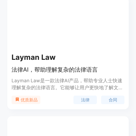
理解并应对法律问题。
Layman Law
法律AI，帮助理解复杂的法律语言
Layman Law是一款法律AI产品，帮助专业人士快速
理解复杂的法律语言。它能够让用户更快地了解文件
的核心内容，放心签署合同。Layman Law的法律AI
法律
合同
优质新品
用易懂的语言解释复杂的法律术语。此外，专业人士
还可以上传PDF文档，通过Layman Law获取复杂法
律术语的解答。