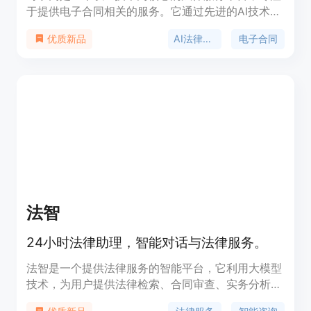
于提供电子合同相关的服务。它通过先进的AI技术，
为用户提供智能合同咨询、草拟、审查等功能，以及
AI法律服务
电子合同
优质新品
多种合同模板，满足不同行业和场景的需求。对了网
致力于降低法律服务成本，提高效率，同时保障交易
安全，适应数字化时代的商业需求。
法智
24小时法律助理，智能对话与法律服务。
法智是一个提供法律服务的智能平台，它利用大模型
技术，为用户提供法律检索、合同审查、实务分析等
功能，帮助用户快速获取法律信息和解决方案。产品