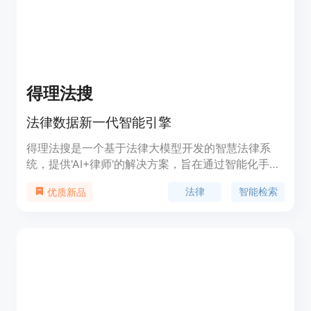
得理法搜
法律数据新一代智能引擎
得理法搜是一个基于法律大模型开发的智慧法律系
统，提供'AI+律师'的解决方案，旨在通过智能化手段
提升法律服务效率和质量。产品背景信息显示，得理
法律
智能检索
优质新品
法搜拥有5亿+法律数据，包括知识产权和地产工程
两大专业数据库，具备数据实时更新和多重检索方
式，能够结果多维呈现。产品定位于法律行业的智能
化变革引领者，通过智能化技术为法律从业者提供全
方位的支持。