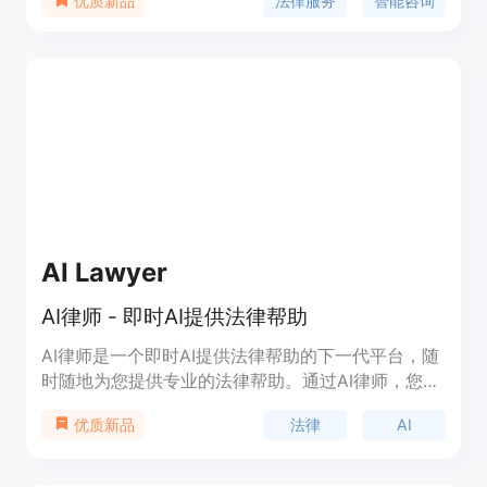
法律服务
智能咨询
优质新品
背景由浙江同花顺网络科技有限公司开发，具有高度
的专业性和实用性。
AI Lawyer
AI律师 - 即时AI提供法律帮助
AI律师是一个即时AI提供法律帮助的下一代平台，随
时随地为您提供专业的法律帮助。通过AI律师，您可
以获得法律信息和帮助，简化法律术语，并更好地理
法律
AI
优质新品
解复杂的法律问题。AI律师还可以帮助律师们优化研
究，提供法律策略建议，节省时间，提高效率，让律
师能够专注于更高级别的任务，提高客户满意度。同