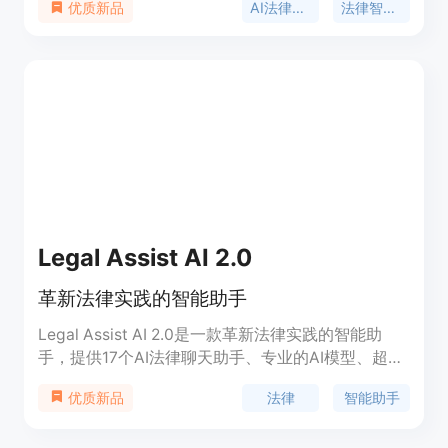
AI法律顾问
法律智能对话
优质新品
书，根据案情描述自动总结法律诉求并撰写法律文
书。此外，通义还提供智能化检索法律和案例的功
能，自带法律法规和裁判案例库。它助您高效理解法
律文本，基于阅读需求提炼生成案情摘要并归纳争议
焦点。请注意，通义法睿生成的内容由AI生成，仅供
辅助参考，不能代替法律专业人员的解答。
Legal Assist AI 2.0
革新法律实践的智能助手
Legal Assist AI 2.0是一款革新法律实践的智能助
手，提供17个AI法律聊天助手、专业的AI模型、超过
25种语言支持等功能。它可以进行法律研究、提供实
法律
智能助手
优质新品
时数据、草拟协议、进行AI视觉聊天等，帮助律师和
法律专业人士提供更好的服务。价格根据定制需求而