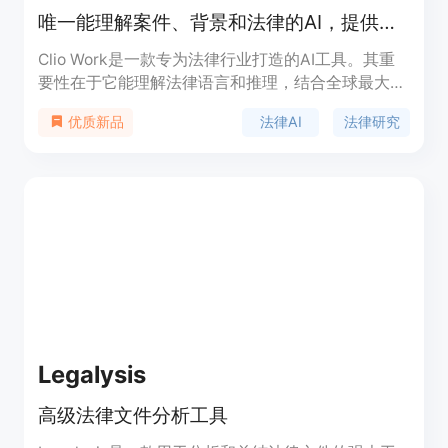
唯一能理解案件、背景和法律的AI，提供可靠研究、分析和策略
Clio Work是一款专为法律行业打造的AI工具。其重
要性在于它能理解法律语言和推理，结合全球最大的
法律图书馆，为律师提供精确、可靠的研究、分析和
法律AI
法律研究
优质新品
案件策略。主要优点包括：能理解案件背景，自动整
合案件信息，无需额外上传文件；与Clio Manage结
合，可推动整个律所的工作进展；具备企业级安全，
保护律所数据隐私。产品背景方面，Clio是法律行业
知名的软件提供商。价格上，文中提到有3个月免费
试用优惠，具体付费模式未详细说明。定位是服务于
法律行业，帮助律师提高工作效率和质量。
Legalysis
高级法律文件分析工具