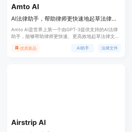
Amto AI
AI法律助手，帮助律师更快速地起草法律文件
Amto AI是世界上第一个由GPT-3提供支持的AI法律
助手，能够帮助律师更快速、更高效地起草法律文
件。Amto AI基于最新的自然语言处理技术，结合对
AI助手
法律文件
优质新品
公开和专有法律内容的人类增强学习，为律师们提供
了强大的文书起草功能。Amto AI可以减少律师起草
合同和条款的时间，让律师可以更专注于其他重要的
法律工作。
Airstrip AI