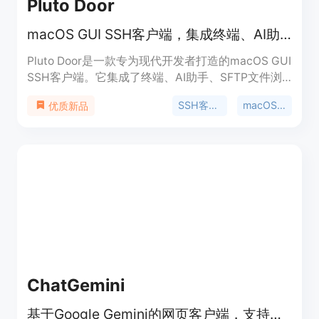
Pluto Door
macOS GUI SSH客户端，集成终端、AI助手、SFTP文件浏览器和代码编辑器，仅售12美元。
Pluto Door是一款专为现代开发者打造的macOS GUI
SSH客户端。它集成了终端、AI助手、SFTP文件浏
览器和代码编辑器等多种功能于一体。产品主要优点
SSH客户端
macOS SSH客户端
优质新品
在于功能丰富且全面，无需在多个工具间切换，提高
开发效率；采用Tauri和Rust构建，安全可靠，数据
隐私性强，用户的SSH密钥、密码等信息都不会离开
本地。价格为一次性购买12美元，购买后可永久拥有
并享受同一大版本内的免费更新。其定位是满足开发
者在远程服务器管理、开发等方面的需求。
ChatGemini
基于Google Gemini的网页客户端，支持上传图片进行识别。