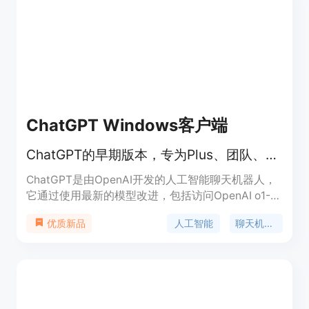
码应用，通过链接Git仓库、嵌入变量来实现。它还
提供了多种快速启动选项，如Kubernetes、
Docker、Unix等，适用于金融科技、健康科技等高
度监管的行业。
ChatGPT Windows客户端
ChatGPT的早期版本，专为Plus、团队、企业和教育用户设计。
ChatGPT是由OpenAI开发的人工智能聊天机器人，
它通过使用最新的模型改进，包括访问OpenAI o1-
preview，即最新和最智能的模型，为用户提供即时
人工智能
聊天机器人
优质新品
答案、文件和照片的聊天、多文档的总结和分析、专
业建议以及创意灵感等功能。这个早期版本目前只对
ChatGPT Plus、团队、企业和教育用户开放，预计
今年晚些时候将向所有用户推出完整体验。