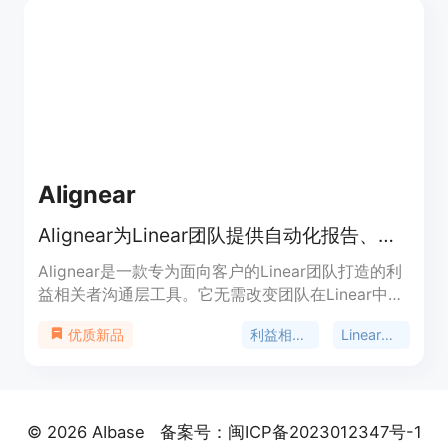
优势，与硬件制造商合作优化处理时间，确保您在现
有工作流程中获得尽可能好的使用体验。您可以拥有
该软件，并在任意项目中使用，没有限制。定价为
$299，目前优惠价为$249。
Alignear
Alignear为Linear团队提供自动化报告、工作流及客户端门户，提升利益相关者沟通效率。
Alignear是一款专为面向客户的Linear团队打造的利
益相关者沟通层工具。它无需改变团队在Linear中的
工作方式，通过自动化报告、Linear代理自动化和精
利益相关者沟通
Linear集成
优质新品
简的客户端门户，解决了产品和工程团队在利益相关
者沟通方面的难题。主要优点包括避免重复讲述工作
内容、保持利益相关者讨论与工单的关联、为客户提
供清晰的交付视图等。该产品根据组织规模定价，分
© 2026 AIbase
备案号：闽ICP备2023012347号-1
为Starter、Growth和Scale三个计划，分别适用于