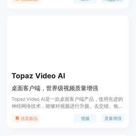
许您从Hugging Face下载和运行任何ggml兼容的模
型，并提供了一个简单而强大的模型配置和推理界
面。该应用程序在有GPU的情况下利用您的GPU。
Topaz Video AI
桌面客户端，世界级视频质量增强
Topaz Video AI是一款桌面客户端产品，使用先进的
神经网络技术，能够对视频进行升频、去交错、恢复
和提高帧率等处理，提供出色的视频质量增强效果。
视频
质量增强
优质新品
它专注于几个视频增强任务：去交错、升频和帧插
值，并在真实世界的视频素材上经过五年的打磨，达
到了自然的效果。Topaz Video AI利用现代工作站的