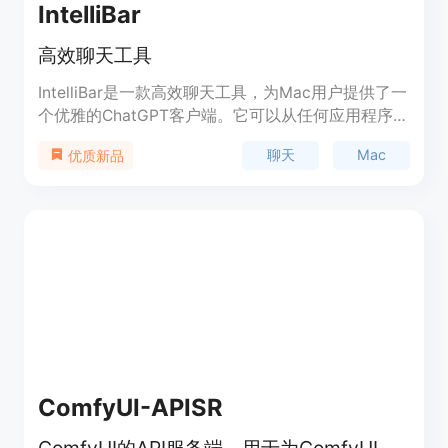
IntelliBar
高效聊天工具
IntelliBar是一款高效聊天工具，为Mac用户提供了一
个优雅的ChatGPT客户端。它可以从任何应用程序中
快速打开，支持从选定的文本或文件中提取信息，并
聊天
Mac
优质新品
提供了智能的自动补全和提示库功能。IntelliBar还支
持快捷键操作和多个GPT模型，无需订阅即可使用。
ComfyUI-APISR