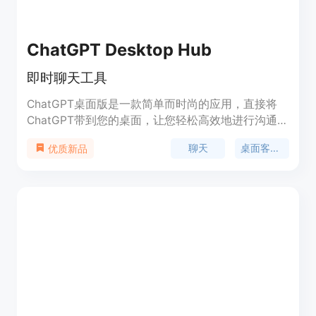
ChatGPT Desktop Hub
即时聊天工具
ChatGPT桌面版是一款简单而时尚的应用，直接将
ChatGPT带到您的桌面，让您轻松高效地进行沟通。
具备快速访问和高效沟通的特点，让您的工作更加专
聊天
桌面客户端
优质新品
注、有序，提升沟通效率。可自定义界面、提供增强
的隐私和安全措施，并支持多任务窗口。立即下载
ChatGPT桌面版，解锁更高效、便捷的沟通体验。