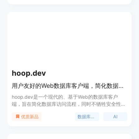
Windows、macOS 和 Linux，兼容 x64 和 ARM64
架构。凭借丰富的 Skills 生态，用户可以轻松访问各
种功能，提升工作效率。
hoop.dev
用户友好的Web数据库客户端，简化数据库访问，保障数据安全。
hoop.dev是一个现代的、基于Web的数据库客户
端，旨在简化数据库访问流程，同时不牺牲安全性。
它通过AI数据掩码技术保护个人可识别信息，支持从
数据库管理
AI
优质新品
浏览器即时登录访问数据库，无需安装等待。此外，
它还提供实时更新和Slack集成，确保团队成员间的
信息同步和安全。hoop.dev支持将脚本转化为无代