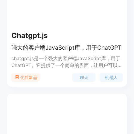
Chatgpt.js
强大的客户端JavaScript库，用于ChatGPT
chatgpt.js是一个强大的客户端JavaScript库，用于
ChatGPT。它提供了一个简单的界面，让用户可以轻
松地与ChatGPT进行对话。该库可在浏览器中直接使
聊天
机器人
优质新品
用，无需服务器端的支持。它具有高度可定制的界面
和功能，可用于构建各种聊天机器人应用。
ChatGPT.js可以轻松集成到任何网站或应用程序中，
帮助用户实现智能对话交互。