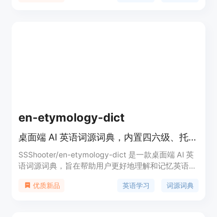
en-etymology-dict
桌面端 AI 英语词源词典，内置四六级、托福词汇表的单词信息。
SSShooter/en-etymology-dict 是一款桌面端 AI 英
语词源词典，旨在帮助用户更好地理解和记忆英语单
词。产品通过 AI 技术生成单词的词源、使用场景、
英语学习
词源词典
优质新品
同义词、反义词、形似词和派生词等信息，为用户提
供全面的单词学习体验。该产品适合英语学习者，尤
其是需要备考四六级、托福等英语考试的学生。产品