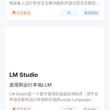
地设备上运行和交互完整功能的开源大型语言模型。
通过Sanctum，您可以保证数据加密、安全，并且永
AI
数据隐私
优质新品
远不会离开您的设备。它提供易于设置的解决方案，
让您能够在Mac上立即运行大型语言模型而无需复杂
的安装。您可以随时切换不同的开源模型以找到最适
合您需求的模型，并且可以在安全和完全私密的环境
中与PDF文件进行聊天、提问和总结。
LM Studio
发现和运行本地LLM
LM Studio是一个易于使用的桌面应用程序，用于在
本地实验和运行本地和开源的Large Language
Models (LLMs)。LM Studio跨平台桌面应用程序允
LLM
Hugging Face
优质新品