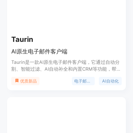
Taurin
AI原生电子邮件客户端
Taurin是一款AI原生电子邮件客户端，它通过自动分
割、智能过滤、AI自动补全和内置CRM等功能，帮助
用户停止在重复性任务上浪费时间。产品背景信息显
电子邮件管理
AI自动化
优质新品
示，Taurin旨在通过AI技术提升电子邮件管理的效
率，主要优点包括自动整理收件箱、AI辅助撰写邮
件、自动更新联系人信息等。Taurin目前提供免费试
用，并计划在未来支持Outlook和自定义SMTP集
成。