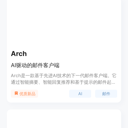
目前是免费的，定位为教育领域的辅助学习工具。
Arch
AI驱动的邮件客户端
Arch是一款基于先进AI技术的下一代邮件客户端。它
通过智能摘要、智能回复推荐和基于提示的邮件起草
等功能，将您的邮件管理流程简化，将您的生产力提
AI
邮件
优质新品
升高达40%。