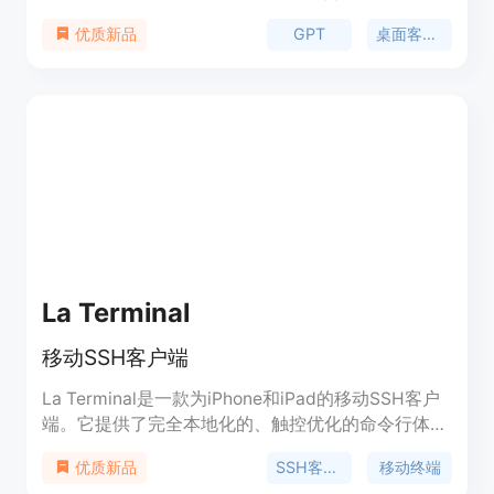
构。它通过提供高效的 GPT 交互体验，帮助用户在
GPT
桌面客户端
优质新品
多种场景下提升工作效率。
La Terminal
移动SSH客户端
La Terminal是一款为iPhone和iPad的移动SSH客户
端。它提供了完全本地化的、触控优化的命令行体
验。La Terminal支持安全的私钥存储、命令搜索、
SSH客户端
移动终端
优质新品
资源监视、美观的界面和文件管理等功能。