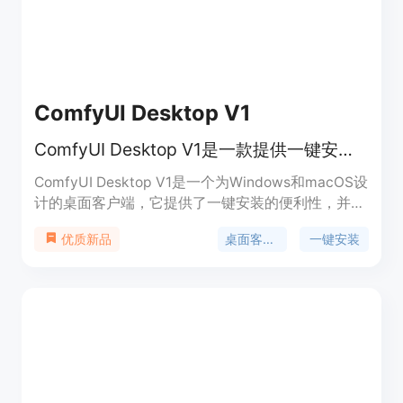
ComfyUI Desktop V1
ComfyUI Desktop V1是一款提供一键安装和全新界面的桌面客户端。
ComfyUI Desktop V1是一个为Windows和macOS设
计的桌面客户端，它提供了一键安装的便利性，并拥
有全新的用户界面。用户可以通过加入等待名单来获
桌面客户端
一键安装
优质新品
得早期访问权限。这款软件的主要优点在于它的易用
性和现代化的界面设计，旨在提高用户的工作效率。
ComfyUI Desktop V1由Comfy Org组织开发，是一
个开源项目，可以在GitHub上找到其源代码。