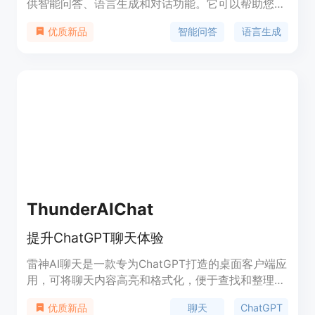
供智能问答、语言生成和对话功能。它可以帮助您解
决各种问题，提供准确的答案和有趣的对话。Lori
智能问答
语言生成
优质新品
GPT可以在您的iPhone和iPad上使用，具有高度的隐
私保护和安全性。定价灵活合理，定位于个人用户和
专业人士。
ThunderAIChat
提升ChatGPT聊天体验
雷神AI聊天是一款专为ChatGPT打造的桌面客户端应
用，可将聊天内容高亮和格式化，便于查找和整理。
帮助用户提升ChatGPT聊天体验，实现更高效、更有
聊天
ChatGPT
优质新品
产出的交流。