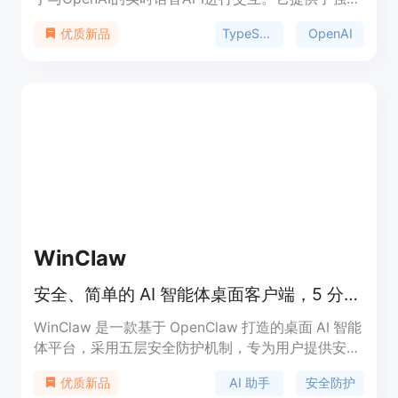
型的特性，并且是OpenAI官方JavaScript版本的完
TypeScript
OpenAI
优质新品
美替代品。该客户端修复了许多小错误和不一致性，
并且完全兼容官方和非官方事件。它支持Node.js、
浏览器、Deno、Bun、CF workers等多种环境，并
且已发布到NPM。该技术的重要性在于它能够为开
发者提供一种更安全、更便捷的方式来集成和使用
OpenAI的实时语音功能，特别是在需要处理大量数
据和请求时。
WinClaw
安全、简单的 AI 智能体桌面客户端，5 分钟快速安装。
WinClaw 是一款基于 OpenClaw 打造的桌面 AI 智能
体平台，采用五层安全防护机制，专为用户提供安
全、简单的 AI 助手。其安装过程简单易行，仅需 5
AI 助手
安全防护
优质新品
分钟即可上手。WinClaw 支持多平台使用，包括