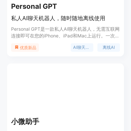
Personal GPT
私人AI聊天机器人，随时随地离线使用
Personal GPT是一款私人AI聊天机器人，无需互联网
连接即可在您的iPhone、iPad和Mac上运行。一次购
买，永久使用，无需订阅费用。保护您的隐私，不追
AI聊天机器人
离线AI
优质新品
踪或分享数据。功能包括离线运行、AI摘要、创意思
维、学习助手等。适用于工作、学习、创作和娱乐场
景。
小微助手