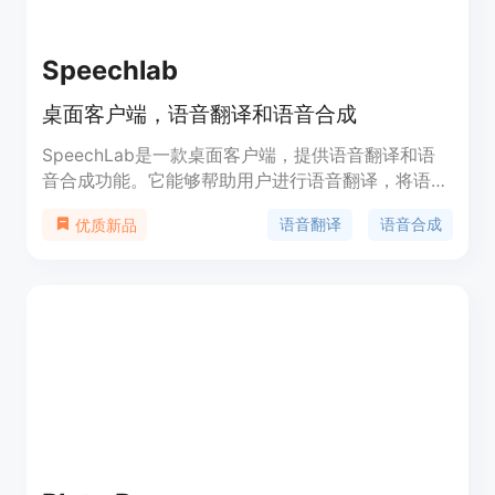
Speechlab
桌面客户端，语音翻译和语音合成
SpeechLab是一款桌面客户端，提供语音翻译和语
音合成功能。它能够帮助用户进行语音翻译，将语言
转换成其他语言，同时还能够合成语音，将文字转换
语音翻译
语音合成
优质新品
成自然流畅的语音。SpeechLab的优势在于其高质
量的语音合成技术，可以生成与人类声音相似的合成
语音。SpeechLab的定价为免费试用和付费订阅两
种方式，具体定价可在官方网站上查看。
SpeechLab定位于帮助用户跨越语言障碍，使内容
在全球范围内更容易获得。