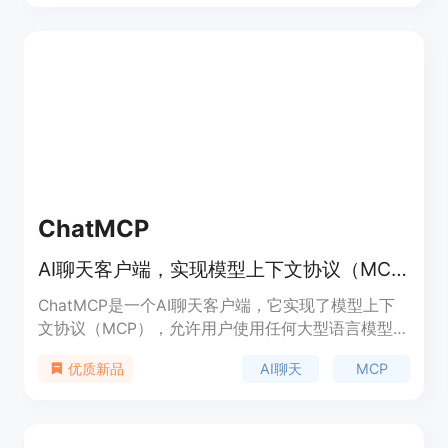
ChatMCP
AI聊天客户端，实现模型上下文协议（MCP）
ChatMCP是一个AI聊天客户端，它实现了模型上下
文协议（MCP），允许用户使用任何大型语言模型
（LLM）与MCP服务器进行交互。这个项目的主要优
AI聊天
MCP
优质新品
点在于它的灵活性和开放性，用户可以根据自己的需
求选择不同的LLM模型进行聊天，并且可以通过MCP
服务器市场安装不同的服务器来与不同的数据进行交
互。ChatMCP提供了一个用户友好的界面，支持自