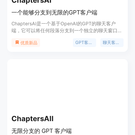
ChaptersAI
一个能够分支到无限的GPT客户端
ChaptersAI是一个基于OpenAI的GPT的聊天客户
端，它可以将任何段落分支到一个独立的聊天窗口。
它适用于构建复杂的项目，可以深入到组成部分的细
GPT客户端
聊天客户端
优质新品
节，并能轻松返回到原始聊天上下文。ChaptersAI还
为作家和开发人员提供了便利，可以创建新版本的聊
天窗口，并能够在整个项目中灵活尝试新的想法。此
外，ChaptersAI将数据完全存储在本地浏览器中，不
会发送到服务器，提供了更高的隐私和安全性。
ChaptersAII
无限分支的 GPT 客户端