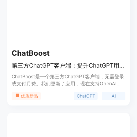
动安装MCP服务器、SSE MCP传输支持、自动选择
MCP服务器、聊天历史记录等功能。
ChatBoost
第三方ChatGPT客户端：提升ChatGPT用户体验
ChatBoost是一个第三方ChatGPT客户端，无需登录
或支付月费。我们更新了应用，现在支持OpenAI
API KEY和Azure OpenAI。除了基本的聊天功能，我
ChatGPT
AI
优质新品
们还提供了一些独特的功能，包括更快的响应、AI键
盘扩展、API使用统计、支持多个模型、无需登录或
支付月费、本地存储聊天记录、支持Prompt库、自
定义Prompt等。我们非常重视用户的反馈和建议，
如果在使用过程中遇到任何问题或有任何改进的想
法，请随时联系我们。