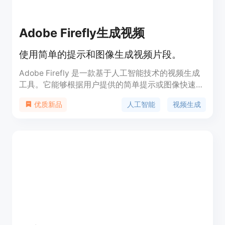
Adobe Firefly生成视频
使用简单的提示和图像生成视频片段。
Adobe Firefly 是一款基于人工智能技术的视频生成
工具。它能够根据用户提供的简单提示或图像快速生
成高质量的视频片段。该技术利用先进的 AI 算法，
人工智能
视频生成
优质新品
通过对大量视频数据的学习和分析，实现自动化的视
频创作。其主要优点包括操作简单、生成速度快、视
频质量高。Adobe Firefly 面向创意工作者、视频制
作者以及需要快速生成视频内容的用户，提供高效、
便捷的视频创作解决方案。目前该产品处于 Beta 测
试阶段，用户可以免费使用，未来可能会根据市场需
求和产品发展进行定价和定位。