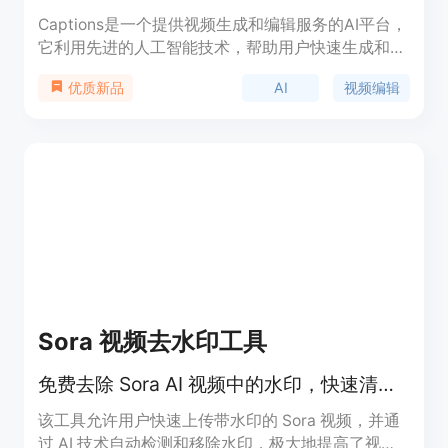
Captions是一个提供视频生成和编辑服务的AI平台，
它利用先进的人工智能技术，帮助用户快速生成和编
辑视频内容。该平台拥有多项功能，如AI视频编辑
AI
视频编辑
优质新品
器、AI广告生成器等，旨在提高视频制作的效率和质
量，同时降低技术门槛，使视频内容创作更加便捷。
Sora 视频去水印工具
免费去除 Sora AI 视频中的水印，快速清晰处理。
该工具允许用户快速上传带水印的 Sora 视频，并通
过 AI 技术自动检测和移除水印，极大地提高了视频