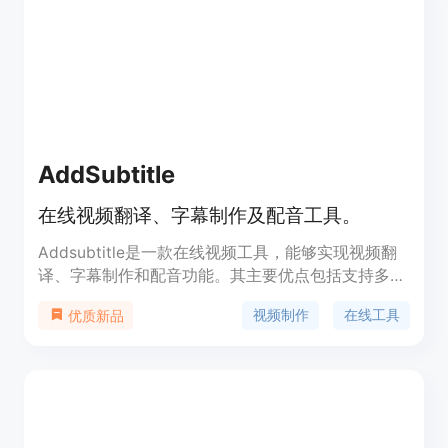
AddSubtitle
在线视频翻译、字幕制作及配音工具。
Addsubtitle是一款在线视频工具，能够实现视频翻
译、字幕制作和配音功能。其主要优点包括支持多语
言、快速准确、用户友好，并且具有99.9%的准确
视频制作
在线工具
优质新品
率。产品定位为提高视频制作效率，满足全球观众需
求。