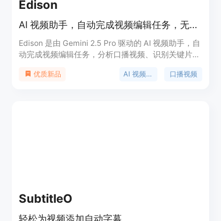
Edison
AI 视频助手，自动完成视频编辑任务，无需剪辑。
Edison 是由 Gemini 2.5 Pro 驱动的 AI 视频助手，自
动完成视频编辑任务，分析口播视频、识别关键片
段，并生成专业短视频，无需人工操作。
AI 视频编辑
口播视频
优质新品
SubtitleO
轻松为视频添加自动字幕