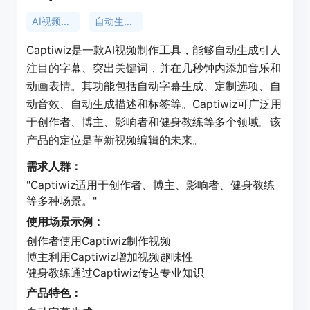
AI视频制作
自动生成字幕
Captiwiz是一款AI视频制作工具，能够自动生成引人
注目的字幕、突出关键词，并在几秒钟内添加音乐和
动画表情。其功能包括自动字幕生成、定制选项、自
动音效、自动生成描述和标签等。Captiwiz可广泛用
于创作者、博主、影响者和健身教练等多个领域。该
产品的定位是革新视频编辑的未来。
需求人群：
"Captiwiz适用于创作者、博主、影响者、健身教练
等多种场景。"
使用场景示例：
创作者使用Captiwiz制作视频
博主利用Captiwiz增加视频趣味性
健身教练通过Captiwiz传达专业知识
产品特色：