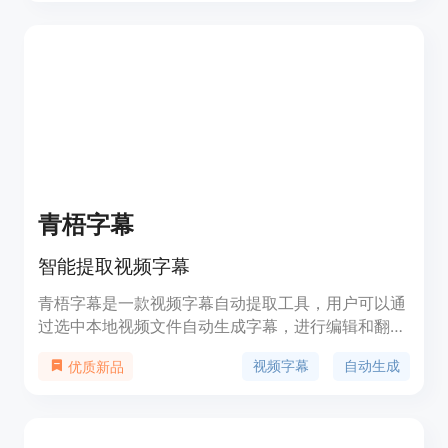
青梧字幕
智能提取视频字幕
青梧字幕是一款视频字幕自动提取工具，用户可以通
过选中本地视频文件自动生成字幕，进行编辑和翻
译，最终可以下载多种格式的字幕文件。产品功能全
视频字幕
自动生成
优质新品
面，支持高质量翻译和多种字幕格式下载，适用于视
频制作、学习教育等场景。