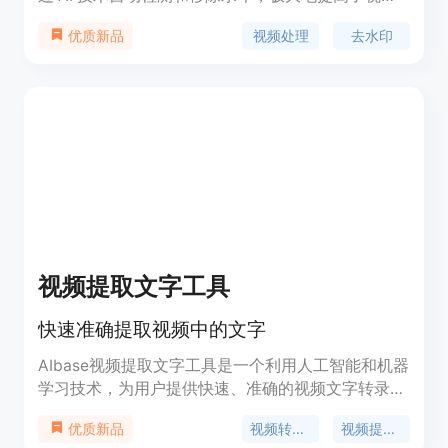
处理的效率。其重要性在于帮助用户轻松获取无水印
视频处理
去水印
优质新品
的清晰视频，适用于内容创作者和视频编辑者。该工
具免费使用，提供每日视频处理的限制，满足日常需
求。
视频提取文字工具
快速准确提取视频中的文字
AIbase视频提取文字工具是一个利用人工智能和机器
学习技术，为用户提供快速、准确的视频文字转录服
务。它优化了文字排版，使得转录内容易于理解且忠
视频转文字
视频提取文案
优质新品
实于原视频。作为一项基础服务，该工具完全免费，