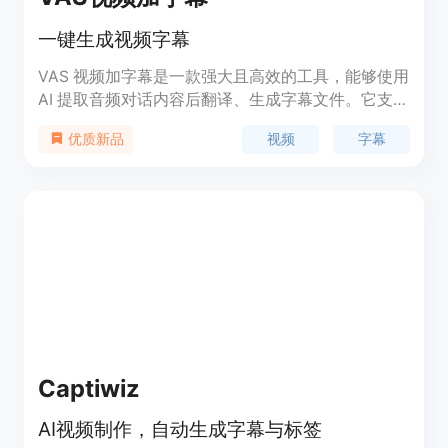
一键生成视频字幕
VAS 视频加字幕是一款强大且高效的工具，能够使用
AI 提取音频对话内容后翻译、生成字幕文件。它支持
ChatGPT 翻译、GPU 加速、多任务处理、VR 视
视频
字幕
优质新品
频、字幕微调、超多语种、实时预览、断点续传等功
能。用户只需上传视频，选择语言，即可一键生成字
幕。VAS 视频加字幕适用于个人用户、视频制作人、
教育机构、企业等多种场景。
Captiwiz
AI视频制作，自动生成字幕与标签