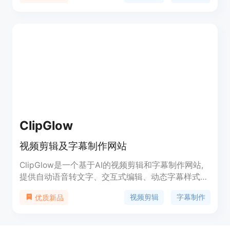
支持导出到Final Cut Pro、DaVinci Resolve和
Adobe Premiere等编辑软件，或者直接导出为MP4
或MP3媒体文件和SRT字幕。
ClipGlow
视频剪辑及字幕制作网站
ClipGlow是一个基于AI的视频剪辑和字幕制作网站,
提供自动语音转文字、交互式编辑、动态字幕样式、
一键导出等功能,让用户可以非常容易地为视频添加
视频剪辑
字幕制作
优质新品
字幕和音频效果。