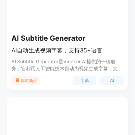
AI Subtitle Generator
AI自动生成视频字幕，支持35+语言。
AI Subtitle Generator是Vmaker AI提供的一项服
务，它利用人工智能技术自动为视频生成字幕，支持
35种以上语言的字幕生成和翻译，帮助视频创作者
字幕
AI
优质新品
扩大观众范围，提高视频的可访问性，增加观看时
长，提升SEO排名，并在社交媒体上增加互动。产品
背景信息显示，Vmaker AI由Animaker Inc开发，提
供包括屏幕录制、视频编辑在内的多种视频制作工
具。