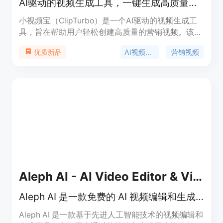
AI驱动的视频生成工具，一键生成高质量营销视频
小视频宝（ClipTurbo）是一个AI驱动的视频生成工
具，旨在帮助用户轻松创建高质量的营销视频。该工
具利用AI技术处理文案、翻译、图标匹配和TTS语音
AI视频生成
营销视频
优质新品
合成，最终使用manim渲染视频，避免了纯生成式AI
被平台限流的问题。小视频宝支持多种模板，用户可
以根据需要选择分辨率、帧率、宽高比或屏幕方向，
模板将自动适配。此外，它还支持多种语音服务，包
括内置的EdgeTTS语音。目前，小视频宝仍处于早期
开发阶段，仅提供给三花AI的注册用户。
Aleph AI - AI Video Editor & Video Generator
Aleph AI 是一款免费的 AI 视频编辑和生成工具。
Aleph AI 是一款基于先进人工智能技术的视频编辑和