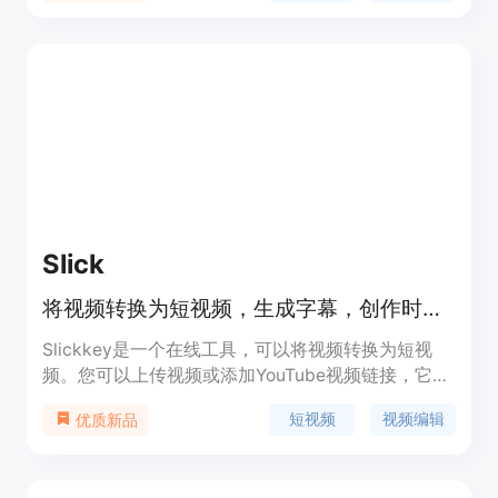
型，保证开箱即用，且消耗模型Token少，适合视频
制作者和内容创作者。
Slick
将视频转换为短视频，生成字幕，创作时尚短视频。
Slickkey是一个在线工具，可以将视频转换为短视
频。您可以上传视频或添加YouTube视频链接，它会
自动选择有趣的片段、生成字幕，并创建时尚的短视
短视频
视频编辑
优质新品
频。Slickkey提供高级编辑功能，适用于个人用户和
团队。不同的套餐价格适应不同的需求。使用
Slickkey，您可以快速创建有趣、吸引人的短视频，