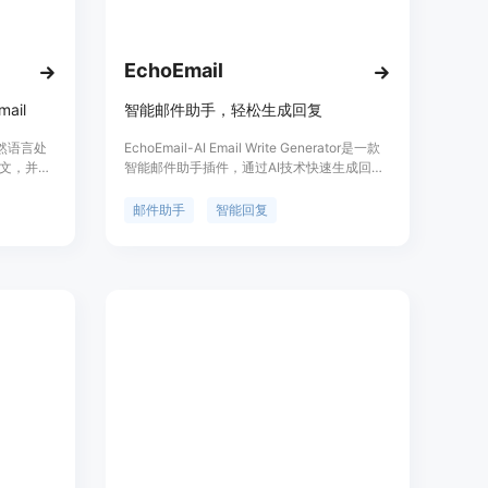
EchoEmail
ail
智能邮件助手，轻松生成回复
自然语言处
EchoEmail-AI Email Write Generator是一款
文，并撰
智能邮件助手插件，通过AI技术快速生成回复
的电子邮
并高效管理收件箱，让邮件沟通变得轻松！它
工具都能帮
能生成智能准确的回复、节省起草邮件的时
邮件助手
智能回复
il还具有
间、个性化回复、支持多语言、用户友好的界
面等特点。适用于Gmail、Yahoo邮箱和
Outlook邮箱。