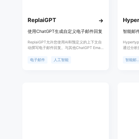
ReplaiGPT
Hyper
使用ChatGPT生成自定义电子邮件回复
智能邮
ReplaiGPT允许您使用AI和预定义的上下文自
Hyper
动撰写电子邮件回复。与其他ChatGPT Email
通过分析
Chrome扩展不同的是，AI为您创建电子邮件
知识库中
回复，但对您或您的业务没有任何上下文。您
回复。它
电子邮件
人工智能
智能邮件
可以创建和保存关于您或您的产品的信息，供
网络，提高
ChatGPT作为上下文使用，以创建个性化的回
密和GD
复。适用于各种重复性电子邮件请求。
它可以应
订单处理
1000个