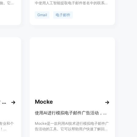
验。它提
中使用人工智能提取电子邮件签名中的联系人
化、新闻
信息，并自动将其发送到Webhooks的插件。
y.io不
它能够提取并解析邮件签名中的以下联系人信
Gmail
电子邮件
公平竞争
息（如果可用）：姓名、电子邮件、职位、公
件并优先
司、电话、网站。通过使用ChatGPT，该插件
效工作。
能够将结构化的联系人信息发送到Google
能够快
Sheets、Webhooks、Airtable、Zapier等平
理和收件
台。请注意，该插件使用ChatGPT提取邮件中
性付费方
的联系人信息，需要与ChatGPT共享您的电子
订、AI写
邮件。请放心，除ChatGPT外，您的数据不会
等。
被存储或与任何第三方实体共享。
BestRegards - AI reply generator
Mocke
使用AI进行模拟电子邮件广告活动，快速了解回复率。
成专业和个
Mocke是一款利用AI技术进行模拟电子邮件广
！
告活动的工具。它可以帮助用户快速了解回复
..您可以在任
率，节省时间和精力。Mocke的主要优点在于