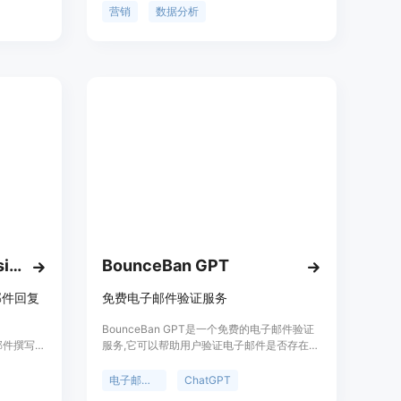
文本，右
快速反馈、准确数据分析和节省大量时间成
营销
数据分析
个单击即
本。它定位于改善电子邮件广告活动的效率和
得最佳文
成功率。
上下文并生
气和兴趣
粘贴到撰
为您处理邮
。立即免
FlashMail: AI Email Assistant
BounceBan GPT
邮件回复
免费电子邮件验证服务
用
BounceBan GPT是一个免费的电子邮件验证
邮件撰写效
服务,它可以帮助用户验证电子邮件是否存在、
度，轻松
是否可用。它支持验证全部类型的电子邮件,无
内置的邮
限次数,准确率高达97%。用户只需要在
电子邮件验证
ChatGPT
件，保持
ChatGPT中输入邮箱,即可获得验证结果。它