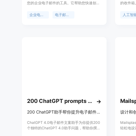
您的企业电子邮件的工具。它帮助您快速创建
的收件箱
专业的电子邮件地址，以便在业务沟通中使
速准确的
用。该工具基于 OpenAI + Vercel + Next.js 技
务，包括
企业电子邮件
电子邮件生成器
人工智
术，提供高效、可靠的服务。
故事生成
试，体验
异。
200 ChatGPT prompts - email copywriting
Mails
200 ChatGPT助手帮你提升电子邮件文案水平
ChatGPT 4.0电子邮件文案助手为你提供200
Mails
个独特的ChatGPT 4.0助手问题，帮助你撰写
轻松地设
出更出色的电子邮件文案。只需将问题粘贴到
彻底改变