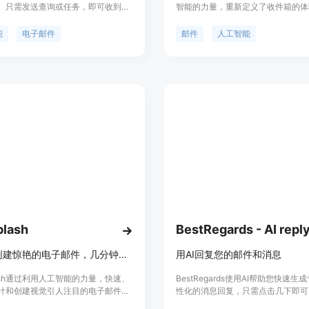
。只需发送查询或任务，即可收到快
智能的力量，重新定义了收件箱的体
回复。我们的模型可以处理各种任
供智能的电子邮件管理、对话流程优
根据要点撰写电子邮件、广告文案、
简讯管理和电子邮件分析等功能。Cale
能
电子邮件
邮件
人工智能
、图像创建、语言翻译等。立即尝
仅仅是一个邮件客户端，更是您的不
它为您的工作和日常生活带来的差
优势。它能够了解您的习惯，整理邮
处理任务，让您有更多时间专注于高
此外，它还提供智能回复功能，让您
速、个性化地回复邮件，以及订阅管
箱分析等功能。Caley.io采用一次
式，提供终身访问权限，包括无限退
作、AI自动化、无限分析和优先支持
plash
设计和创建惊艳的电子邮件，几分钟内完成
用AI回复您的邮件和消息
plash通过利用人工智能的力量，快速、
BestRegards使用AI帮助您快速生
计和创建视觉引人注目的电子邮件，
性化的消息回复，只需点击几下即可
您的电子邮件营销策略。通过我们直
LinkedIn、Twitter、Facebook.