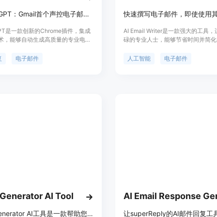
Ovy将为您编写完整的电子邮件。 我
GMAIL-GPT：Gmail首个声控电子邮件自动回复插件
力于更新和改进，以使您的体验更加
果您有任何问题或反馈意见，我们非
-GPT是一款创新的Chrome插件，集成
AI Email Writer是一款强大的工
您的来信：support@ovy.ai。
术，能够自动生成高质量的专业电子
碌的专业人士，能够节省时间并简化
通过Gmail-GPT，您可以在几秒钟
沟通。它利用最新的GPT-3系统，
建高质量的专业电子邮件。它提供了
能为您创建专业且准确的电子邮件。
复
电子邮件
人工智能
电子邮件
然语言处理功能，可以读取您的电子
您想要发送的消息，让我们的人工智
成相关、个性化的回复，帮助您节省
下的工作。无论您是要快速回复客户
高工作效率。
向团队发送个性化的电子邮件，AI Ema
Writer都可以满足您的需求。它甚
更复杂的任务，如创建活动邀请或促
电子邮件。使用我们的插件，您可以
重要的任务，同时保持您的业务所需
沟通。立即尝试，看看人工智能如何
电子邮件体验。
 Generator AI Tool
Email Generator AI工具是一款帮助您高效撰写电子邮件的人工智能工具。