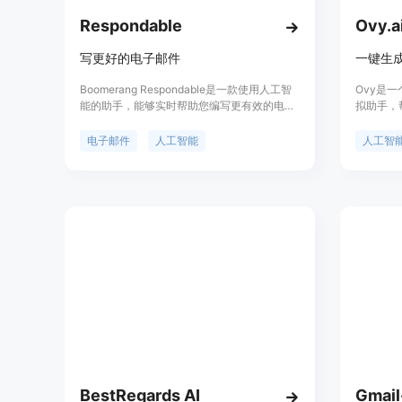
Respondable
写更好的电子邮件
Boomerang Respondable是一款使用人工智
Ovy是一
能的助手，能够实时帮助您编写更有效的电子
拟助手，
邮件。根据数百万封邮件的数据，
件！如果
Respondable使您发送的每封邮件都更加有
复邮件，
电子邮件
人工智能
人工智
效。
的输入生
偏好相匹
可以： ⚡
积极或消
会议。Ov
上下文相关
名、收件
的完整回复
Ovy可
同的语言回
与Googl
日历中的
最佳会议
话即可生
想发送更
BestRegards AI
Gmai
巨的工作