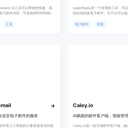
Generator AI工具可以帮助您快速、高
superReply是一个有用的工具，
电子邮件内容，节省您的时间和精
轻松地回复电子邮件。它不仅可以提
成的回复建议，还可以根据智能技术
特定的电子邮件回复。这意味着您可
工具
电子邮件
回复
松地发送一个思ful和个性化的回复
费大量时间编写。superReply可
间，让您更容易跟上电子邮件的交流
email
Caley.io
接发送至电子邮件的服务
邮件将人工智能的力量直接发送到您
Caley.io是一款开源邮件客户端，