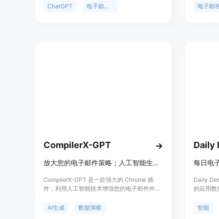
ChatGPT中，然后按照产品中提到的小而有用
观的平台
ChatGPT
电子邮件文案
电子邮
的建议进行操作，利用生成的结果将你的电子
子邮件广
邮件提升到一个新的水平！永远不再面对写作
于各种规模
障碍！享受这个小产品带来的乐趣，并不要忘
改变您的
记给我一些反馈。如果你有任何问题，请随时
私信我！
CompilerX-GPT
Daily
放大您的电子邮件策略；人工智能生成的营销活动、数据洞察、ChatGPT 和 LinkedIn 集成带来点击量！
CompilerX-GPT 是一款强大的 Chrome 插
Daily 
件，利用人工智能技术增强您的电子邮件外展
的应用数
和冷邮件营销活动，轻松生成定制的电子邮
户更有效
件，取得卓越的效果。 - 利用 AI 进行个性化邮
AI生成
数据洞察
智能
件：CompilerX-GPT 利用先进的 AI 技术创建