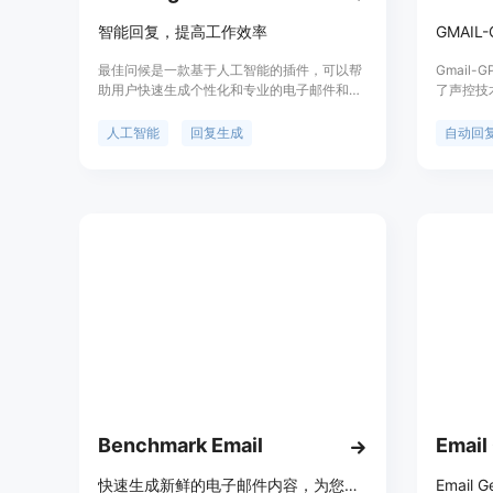
的语调，
智能回复，提高工作效率
们不断致
出色。如
最佳问候是一款基于人工智能的插件，可以帮
Gmail
常乐意收到
助用户快速生成个性化和专业的电子邮件和消
了声控技
息回复。它可以读取你回复的邮件内容，理解
邮件回复。
上下文，根据你选择的语气和兴趣水平生成回
内快速创
人工智能
回复生成
自动回
复。它还支持多语言，可以在任何网站上使
先进的自
用，让你节省写作时间，提高工作效率。
邮件并生
时间，提
Benchmark Email
Email
快速生成新鲜的电子邮件内容，为您的电子邮件营销活动提供支持