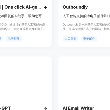
Ovy.ai | One click AI-generated email replies
Outboundly
一键生成AI回复的AI助手，帮助您写出更好的电子邮件。
个为Gmail设计的基于人工智能的虚
Outboundly是一款基于人工智能的C
帮助您在一键之间编写更好的电子邮
展，可以根据潜在客户的网站、博客
您厌倦了满满的收件箱和数小时的回
交媒体资料等信息，快速生成高度个
Ovy将成为您的解决方案：它根据您
子邮件和LinkedIn信息，帮助用户
能
电子邮件
人工智能
电子邮件
成回复邮件，为您添加与您的需求和
回复率。Outboundly还提供多种
配的语调和响应类型。通过Ovy，您
括免费试用、起步版、单人版和商业
️ 一键生成逼真的回复 - 只需选择发送
可以根据自己的需求选择合适的方案
极回答，或者选择感谢收件人或安排
y将为您编写完整的回答。 ✍️ 生成
的回复 - Ovy会自动理解您的姓
人和邮件内容，以编写与上下文相关
。 🇪🇺 使用任何语言编写回复 -
以自动理解邮件中使用的语言，并以相
复。 📅 自动提议会议时间 - 通过
e Calendar的集成，Ovy可以查看您
空闲时间，并在电子邮件回复中提出
时间。您会喜欢它的。 🚀 只需一句
成完整且自定义的电子邮件 - 如果您
定制的电子邮件，让Ovy来做这个艰
l-GPT
AI Email Writer
吧。您只需写下您的意图和电子邮件