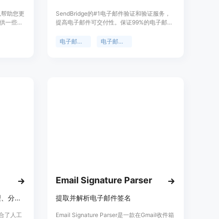
可以帮助您更
SendBridge的#1电子邮件验证和验证服务，
供一些现
提高电子邮件可交付性。保证99%的电子邮件
为您定制
可交付性。
以快速轻
电子邮件验证
电子邮件清理
，而无需花
以节省您的时
。
Email Signature Parser
AI赋能的邮件客户端，智能管理、分析和优化您的电子邮件体验。
提取并解析电子邮件签名
融合了人工
Email Signature Parser是一款在Gmail收件箱