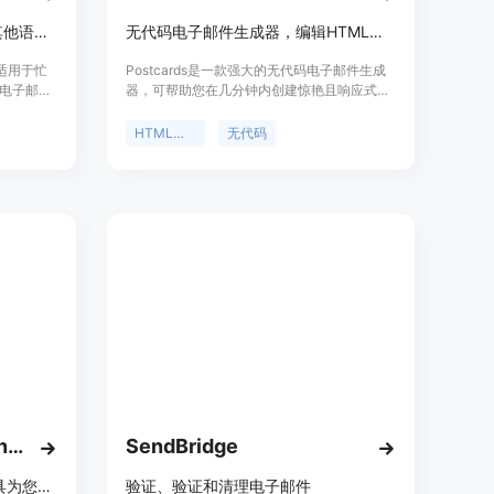
快速撰写电子邮件，即使使用其他语言指示
无代码电子邮件生成器，编辑HTML电子邮件模板 - Postcards by Designmodo
具，适用于忙
Postcards是一款强大的无代码电子邮件生成
电子邮件
器，可帮助您在几分钟内创建惊艳且响应式的
使用人工智
HTML电子邮件模板。它适用于各种规模的企
只需输入
业，无需设计限制和编码技能。您可以使用它
HTML电子邮件
无代码
能完成剩
来轻松定制模块、添加内容、管理移动设备版
还是需要
本，并将模板一键导出到Mailchimp、
il
HubSpot或其他电子邮件营销平台。
至可以处理
销活动的
专注于更
的高质量
改变您的
AI Email Response Generator - superReply
SendBridge
让superReply的AI邮件回复工具为您处理繁重的工作
验证、验证和清理电子邮件