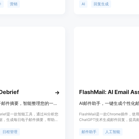
提升品牌的沟通能力，打造无缝的电
何地方使用它！只需选择您要回复的
件
营销
AI
回复生成
告活动，实现高转化和参与度。适用
键点击：您将找到所有选项并生成一
的企业-加入Mailsplash，今天就
可的响应。它将自动检测上下文以获
电子邮件战略！
本生成效果✨ 如果您使用Gmail，
BestRegards可以检测电子邮件的
成最准确的回复。只需选择所需的语
水平，插件将生成一段您可以复制并
写窗口中的回复。让BestRegards
件回复的繁重工作，节省时间和精力
费试用！
 Debrief
每日电子邮件摘要，智能整理您的一天。
AI邮件助手，一键生成个性化
Debrief是一款智能工具，通过AI分析您
FlashMail是一款Chrome插件，使
据，生成每日电子邮件摘要，帮助用
ChatGPT技术生成邮件回复，提高
地安排工作日程。
率。它能理解你希望邮件的语气和长
撰写既专业又针对受众的邮件。通过
日程管理
邮件助手
人工智能
件摘要功能，可以快速查看之前的邮