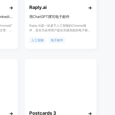
Raply.ai
人工智能支持的冷电子邮件和LinkedIn消息一键完成
用ChatGPT撰写电子邮件
hrome扩
Raply.AI是一款基于人工智能的Chrome插
文章、社
件，旨在为全球用户提供无缝高效的电子邮件
性化的电
沟通体验。它支持多语言，用户可以轻松撰
提高6倍的
写、总结和回复电子邮件。Raply.AI注重保护
人工智能
电子邮件
定价方案，包
用户隐私，提供了高级的数据加密和严格的数
版，用户
据访问策略。该插件与Outlook和Gmail等常用
。
电子邮件平台无缝集成，为用户提供更好的邮
件体验。通过Raply.AI，用户可以以任何语言
输入指令，并以所需语言输出。它还提供多种
邮件风格和模板，可快速撰写出有条理、专业
的电子邮件。用户还可以使用一键智能回复功
能生成与上下文相关的响应，从而节省时间和
提高效率。
Postcards 3