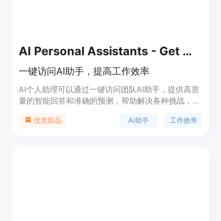
AI Personal Assistants - Get More Done
一键访问AI助手，提高工作效率
AI个人助理可以通过一键访问团队AI助手，提供高质
量的智能回答和准确的预测，帮助解决各种挑战，包
括市场营销、文案撰写、艺术生成等。每个AI助手都
AI助手
工作效率
优质新品
有自己的专长，随时提供帮助。除了聊天视图，还可
以查看常用网站和简单的待办事项列表。