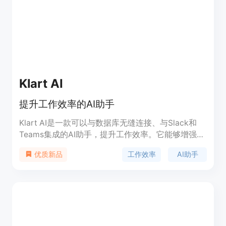
Klart AI
提升工作效率的AI助手
Klart AI是一款可以与数据库无缝连接、与Slack和
Teams集成的AI助手，提升工作效率。它能够增强协
作、自动化任务，并轻松访问重要信息，提高团队效
工作效率
AI助手
优质新品
率。产品定价请咨询官方网站。