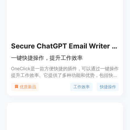
进行无缝集成，为您的工作流程带来革命性的改变。
mersei的定价分为基础版、增长版和企业版，用户可
以根据自己的需求选择合适的版本。
Secure ChatGPT Email Writer for Gmail
一键快捷操作，提升工作效率
OneClick是一款方便快捷的插件，可以通过一键操作
提升工作效率。它提供了多种功能和优势，包括快速
访问常用工具、自定义快捷键、智能任务管理等。定
工作效率
快捷操作
优质新品
价灵活合理，适用于各类工作场景。欢迎体验！