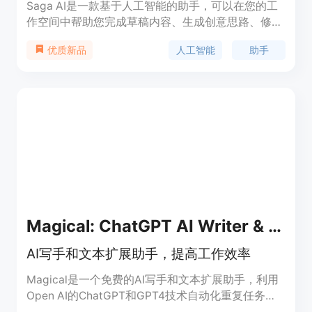
Saga AI是一款基于人工智能的助手，可以在您的工
作空间中帮助您完成草稿内容、生成创意思路、修复
语法错误，并一键翻译成20多种语言。它可以帮助您
人工智能
助手
优质新品
节省时间，专注于重要事项。
Magical: ChatGPT AI Writer & Text Expander
AI写手和文本扩展助手，提高工作效率
Magical是一个免费的AI写手和文本扩展助手，利用
Open AI的ChatGPT和GPT4技术自动化重复任务。
它可以根据GPT4的提示写AI生成的消息、邮件和客