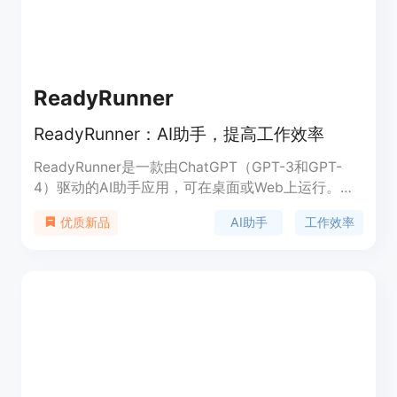
ReadyRunner
ReadyRunner：AI助手，提高工作效率
ReadyRunner是一款由ChatGPT（GPT-3和GPT-
4）驱动的AI助手应用，可在桌面或Web上运行。使
用它可以进行写作、编程、学习等工作，并提高效
AI助手
工作效率
优质新品
率。ReadyRunner提供三种聊天类型：助手聊天、
ScratchPad和文档聊天。助手聊天是标准的AI助手
聊天，具有可自定义的系统提示功能。ScratchPad
是一个可编辑的文本窗格，可与AI助手协作进行代码
或文本工作。文档聊天可以将长篇或复杂的文档添加
到聊天中，AI助手会扫描文档并基于其发现回答您的
问题。