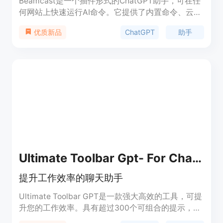
Beamcast是一个插件形式的ChatGPT助手，可在任
何网站上快速运行AI命令。它提供了内置命令、云同
步功能以及自定义命令的支持。用户可以运行AI命令
ChatGPT
助手
优质新品
来写作、编程、提问等，提高工作效率。Beamcast
基于OpenAI的先进模型驱动，提供免费和付费套
餐，满足不同需求。
Ultimate Toolbar Gpt- For ChatGpt
提升工作效率的聊天助手
Ultimate Toolbar GPT是一款强大高效的工具，可提
升您的工作效率。具有超过300个可组合的提示，语
音提示，导出输出为Word和PDF等功能。还支持自