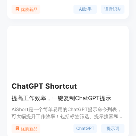
户通过语音输入快速获得答案、整理思路、起草消
AI助手
语音识别
优质新品
息、电子邮件和文档，同时保持工作流程的连贯性。
产品通过AI技术将自然语言转换为精炼的文本，并提
供多种语言风格选项，满足不同场合的需求。
Shortcut by Poised的背景信息显示，它在Product
Hunt上发布，并即将推出Windows和移动应用版
本，目前Mac版本已可下载。
ChatGPT Shortcut
提高工作效率，一键复制ChatGPT提示
AiShort是一个简单易用的ChatGPT提示命令列表，
可大幅提升工作效率！包括标签筛选、提示搜索和一
键复制功能。它提供了276个ChatGPT提示，涵盖了
ChatGPT
提示词
优质新品
多个领域。用户可以根据需求选择感兴趣的提示，一