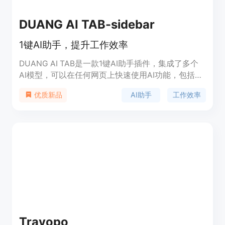
DUANG AI TAB-sidebar
1键AI助手，提升工作效率
DUANG AI TAB是一款1键AI助手插件，集成了多个
AI模型，可以在任何网页上快速使用AI功能，包括写
作改进、语法检查、解释说明、文本摘要、AI聊天
AI助手
工作效率
优质新品
等。它可以帮助你提升工作效率，节省时间，并获得
更好的结果。
Travopo