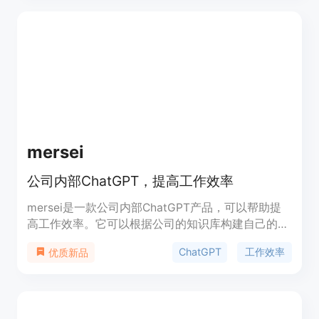
一臂之力。
mersei
公司内部ChatGPT，提高工作效率
mersei是一款公司内部ChatGPT产品，可以帮助提
高工作效率。它可以根据公司的知识库构建自己的聊
天机器人，并将其嵌入到网站或内部工具中。同时，
ChatGPT
工作效率
优质新品
您还可以与同事或员工共享这些聊天机器人。mersei
利用人工智能和LLMs将您的数据源转化为有见地的
答案，让您随时随地获取信息。它还可以与
Confluence、Google Docs、Slack、Notion等工具