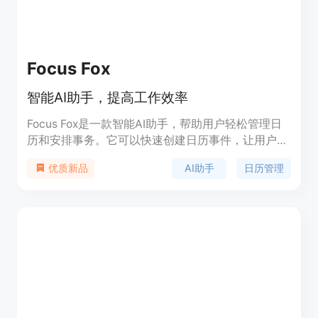
Focus Fox
智能AI助手，提高工作效率
Focus Fox是一款智能AI助手，帮助用户轻松管理日
历和安排事务。它可以快速创建日历事件，让用户更
专注于任务，提高工作效率。Focus Fox集成了
AI助手
日历管理
优质新品
Google Calendar，提供便捷的日历管理功能。加入
我们的测试计划，免费试用，并帮助我们改进产品。