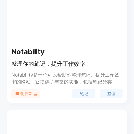
用户节省了大量时间，提高了工作效率。
Notability
整理你的笔记，提升工作效率
Notability是一个可以帮助你整理笔记、提升工作效
率的网站。它提供了丰富的功能，包括笔记分类、标
签、搜索等，使得你可以轻松地管理和查找笔记。通
笔记
整理
优质新品
过Notability，你可以将零散的笔记整理成有组织的
知识库，提高工作效率。Notability还提供了多种使
用场景，包括个人笔记、团队协作、项目管理等。它
简单易用，适用于各种工作场景。