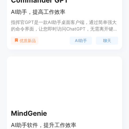
Commander GPT
AI助手，提高工作效率
指挥官GPT是一款AI助手桌面客户端，通过简单强大
的命令界面，让您即时访问ChatGPT，无需离开键
盘。它不仅提供了聊天功能，还能通过OpenAI的
AI助手
聊天
优质新品
Dalle模型快速生成图像，使用GPT进行文本翻译，
甚至可以通过提供YouTube视频链接来回答问题。指
挥官GPT提供了快速高效的工作流程，让您在工作中
无需中断流程即可使用。
MindGenie
AI助手软件，提升工作效率