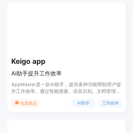
页内容等。
Keigo app
AI助手提升工作效率
AppMaster是一款AI助手，提供多种功能帮助用户提
升工作效率。通过智能搜索、语音识别、文档管理等
功能，用户可以更快地获取所需信息，提高工作效
AI助手
工作效率
优质新品
率。AppMaster定价灵活，提供免费和付费版本，适
合个人用户和企业用户。无论是工作中的文件管理，
还是日常办公中的辅助工具，AppMaster都能满足用
户的需求。