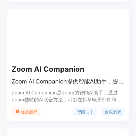
键复制到剪贴板，快速获取所需内容。
Zoom AI Companion
Zoom AI Companion提供智能AI助手，提升工作效率。
Zoom AI Companion是Zoom的智能AI助手，通过
Zoom独特的AI联合方法，可以在起草电子邮件和聊
天消息、会议摘要和聊天线程总结、创意头脑风暴等
智能助手
会议摘要
优质新品
方面提供高质量的结果。它可以智能处理录音，生成
会议摘要和下一步行动，快速获取会议中的信息，提
供演示技巧反馈等功能。Zoom AI Companion的会
议摘要和智能录音是过去十年中的首个技术创新，为