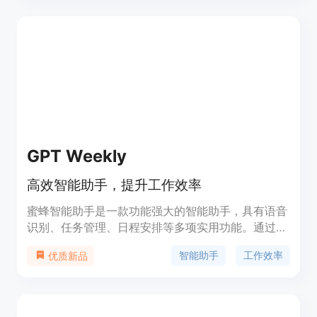
成完美格式的内容等。ClickUp AI 是提升工作效率的
理想选择。
GPT Weekly
高效智能助手，提升工作效率
蜜蜂智能助手是一款功能强大的智能助手，具有语音
识别、任务管理、日程安排等多项实用功能。通过智
能算法和大数据分析，提供高效的工作辅助，帮助用
智能助手
工作效率
优质新品
户提升工作效率。定价灵活，提供免费和付费版本。