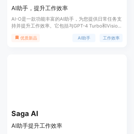
AI助手，提升工作效率
AI-O是一款功能丰富的AI助手，为您提供日常任务支
持并提升工作效率。它包括与GPT-4 Turbo和Vision
的聊天、聊天整理、导入ChatGPT历史记录、自定义
AI助手
工作效率
优质新品
提示保存、语音输入与文本转语音、全面支持
Markdown格式等功能。未来还将推出AI写作助手、
AI邮件助手、AI翻译等功能，并将添加开源及未经审
查的模型。此外，用户还可创建自定义AI助手、知识
库以及自定义AI自动化和工作流。
Saga AI
AI助手提升工作效率