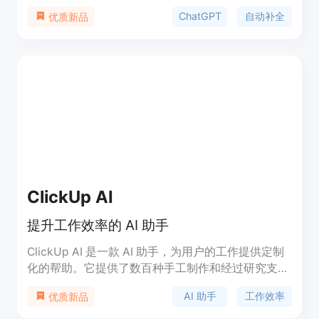
动填充常见的问题和短语到ChatGPT的文本框，并提
ChatGPT
自动补全
优质新品
供一键复制ChatGPT的最后回复。用户可以自定义补
全的内容，提高ChatGPT的效率。该插件与
ChatGPT界面完美集成，安装后自动增强ChatGPT
的交互。立即下载ChatGPT助手，提升你的工作效
率！请注意：该插件与OpenAI无关，是一个独立项
目，旨在增强用户在ChatGPT平台上的体验。
ClickUp AI
提升工作效率的 AI 助手
ClickUp AI 是一款 AI 助手，为用户的工作提供定制
化的帮助。它提供了数百种手工制作和经过研究支持
的 AI 工具，适用于各种角色和使用场景。用户可以
AI 助手
工作效率
优质新品
快速完成工作，生成评论线程、会议记录和其他长篇
内容的摘要，提取行动项和见解，提升写作水平，生