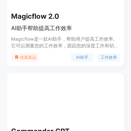
Magicflow 2.0
AI助手帮助提高工作效率
Magicflow是一款AI助手，帮助用户提高工作效率。
它可以测量您的工作效率，跟踪您的深度工作和切换
上下文。发现什么能让您保持高效，并了解什么会打
AI助手
工作效率
优质新品
破您的工作状态。Magicflow还提供个人化建议，帮
助您成为更加高效的人。Magicflow提供免费试用和
付费版本。付费版本具有自动时间跟踪、周/月报
告、实时工作效率指标等功能。