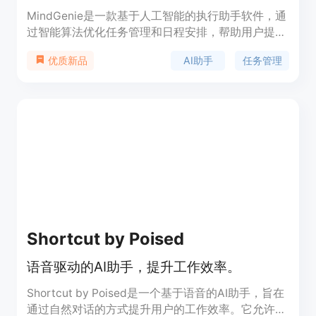
MindGenie是一款基于人工智能的执行助手软件，通
过智能算法优化任务管理和日程安排，帮助用户提高
工作效率。用户可以将任务无缝发送给我们的先进人
AI助手
任务管理
优质新品
工智能系统，系统会自动组织和安排任务，让用户能
够专注于重要事项。使用MindGenie，您将体验到高
效的任务管理和时间管理，解放您的潜能。该产品定
价详细请咨询官方网站。
Shortcut by Poised
语音驱动的AI助手，提升工作效率。
Shortcut by Poised是一个基于语音的AI助手，旨在
通过自然对话的方式提升用户的工作效率。它允许用