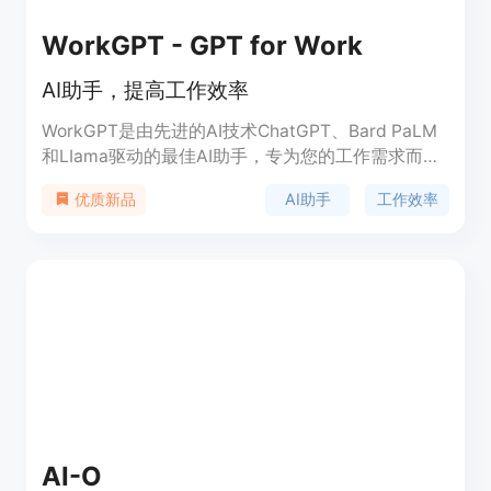
WorkGPT - GPT for Work
AI助手，提高工作效率
WorkGPT是由先进的AI技术ChatGPT、Bard PaLM
和LIama驱动的最佳AI助手，专为您的工作需求而设
计。它能够极大地提高您的写作和编辑任务的效率和
AI助手
工作效率
优质新品
质量，让您的工作事半功倍。它能帮助您创建内容、
回复电子邮件、理解复杂信息、提供建议和改进，甚
至可以回答您的问题。安装插件即可免费试用。
AI-O