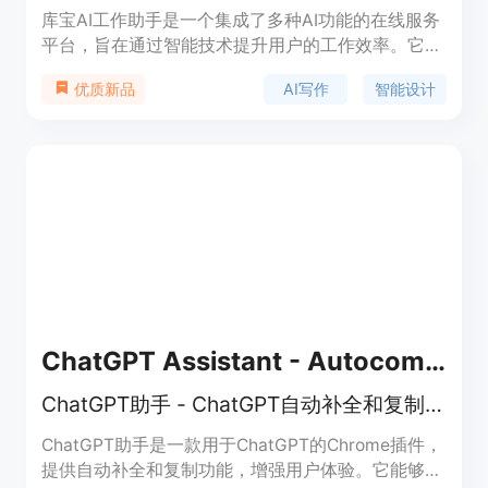
库宝AI工作助手是一个集成了多种AI功能的在线服务
平台，旨在通过智能技术提升用户的工作效率。它包
括AI对话、AI绘画、AI智能抠图等模块，能够帮助用
AI写作
智能设计
优质新品
户快速生成文本、图像和进行图像处理，适用于多种
办公和设计场景。产品背景信息显示，库宝AI工作助
手由上海图魂网络科技有限公司开发，提供多种智能
服务，助力企业和个人用户提高工作效率。
ChatGPT Assistant - Autocomplete Prompts
ChatGPT助手 - ChatGPT自动补全和复制功能
ChatGPT助手是一款用于ChatGPT的Chrome插件，
提供自动补全和复制功能，增强用户体验。它能够自