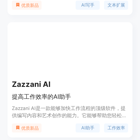
AI写手
文本扩展
优质新品
户回复，并将常用消息保存为模板，随时扩展使用。
Magical还可以快速更新数据库、将信息从任何网站
或应用程序移动到Google Sheets等功能。支持与团
队共享，适用于各种工作场景，提高工作效率。
Zazzani AI
提高工作效率的AI助手
Zazzani AI是一款能够加快工作流程的顶级软件，提
供编写内容和艺术创作的能力。它能够帮助您轻松调
试代码、生成文章、用您熟悉的语言与AI交流，还可
AI助手
工作效率
优质新品
以生成创意和回答问题。无论是加快工作速度、消除
单调的任务还是提高创作效率，Zazzani AI都能助您