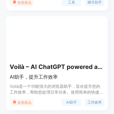
工具
聊天助手
优质新品
动化工具，如检测抄袭、聊天机器人、网站构建等。
立即下载，将您的ChatGpt提升到一个新的水平！
Voilà – AI ChatGPT powered assistant
AI助手，提升工作效率
Voilà是一个功能强大的浏览器助手，旨在提升您的
工作效率，帮助您处理日常任务。使用简单的快捷键
完成工作，改善写作，获得问题的答案并撰写高质量
AI助手
工作效率
优质新品
的内容。适用于各种场景，包括回答问题、撰写电子
邮件、创建高质量的内容、纠正拼写和语法、整理网