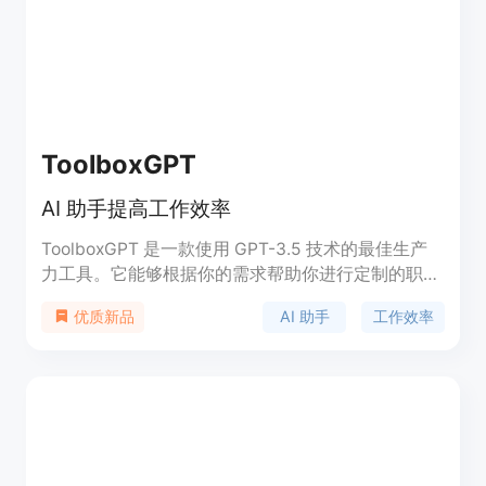
ToolboxGPT
AI 助手提高工作效率
ToolboxGPT 是一款使用 GPT-3.5 技术的最佳生产
力工具。它能够根据你的需求帮助你进行定制的职位
搜索、生成高质量的内容、创建、优化和保存定制的
AI 助手
工作效率
优质新品
AI 提示等。它的功能强大、简单易用，定价合理，适
用于各种工作场景和个人需求。