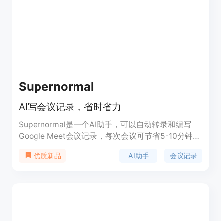
Supernormal
AI写会议记录，省时省力
Supernormal是一个AI助手，可以自动转录和编写
Google Meet会议记录，每次会议可节省5-10分钟的
时间。支持与Google Drive、Notion、Quip、
AI助手
会议记录
优质新品
Slack、Hubspot、Salesforce等工具实时共享。
Supernormal可以实时生成详细的会议笔记，适用于
战略会议、项目会议、销售电话、HR面试等各种视
频会议场景。