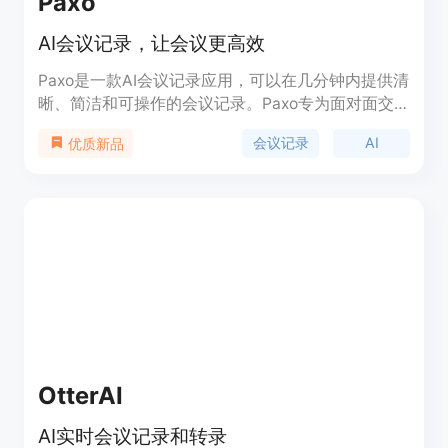
Paxo
AI会议记录，让会议更高效
Paxo是一款AI会议记录应用，可以在几分钟内提供清
晰、简洁和可操作的会议记录。Paxo专为面对面交
流而设计，通过自动记录会议内容，帮助你不会错过
会议记录
AI
优质新品
任何重要的决策和行动项。它还具备声音识别功能，
可以识别谁说了什么，并可通过联系人功能方便地为
会议指定发言人。Paxo从隐私角度出发，采用隐私
优先架构，将录音存储在设备上而非云端，并在处理
完毕后立即从服务器上删除录音。Paxo可以应用于
各种场景，无论是面对面会议还是在线会议。它支持
导入和导出功能，便于与其他应用程序集成，同时提
供iCloud同步、整理和搜索功能，以及可分享和可移
植的数据。Paxo不断改进，定期推出新功能，并提
供无条件的技术支持。
OtterAI
AI实时会议记录和转录