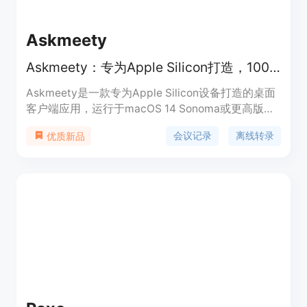
Askmeety
Askmeety：专为Apple Silicon打造，100%离线会议记录应用
Askmeety是一款专为Apple Silicon设备打造的桌面
客户端应用，运行于macOS 14 Sonoma或更高版本
系统。它能对会议进行捕捉、转录和总结，且整个过
会议记录
离线转录
优质新品
程完全离线，无需依赖云服务，保障了会议信息的隐
私安全。产品采用一次性付费模式，提供终身访问权
限，避免了云存储的持续费用。其定位是为各类会议
参与者提供高效、安全、便捷的会议记录和管理解决
方案。