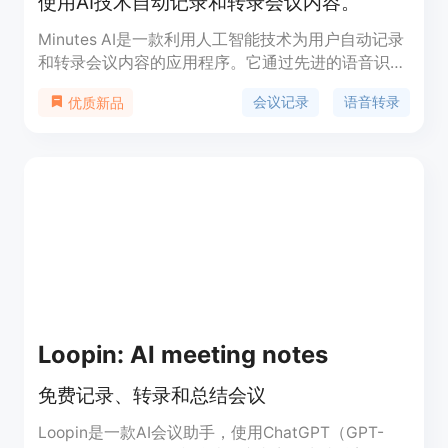
使用AI技术自动记录和转录会议内容。
Minutes AI是一款利用人工智能技术为用户自动记录
和转录会议内容的应用程序。它通过先进的语音识别
和自然语言处理技术，将会议中的语音实时转换成文
会议记录
语音转录
优质新品
字，帮助用户节省手动记录的时间，提高工作效率。
该产品特别适合需要频繁参加会议并需要记录会议要
点的专业人士，如企业管理人员、会议策划者等。它
支持50多种语言，能够适应不同国家和地区的用户
需求。
Loopin: AI meeting notes
免费记录、转录和总结会议
Loopin是一款AI会议助手，使用ChatGPT（GPT-