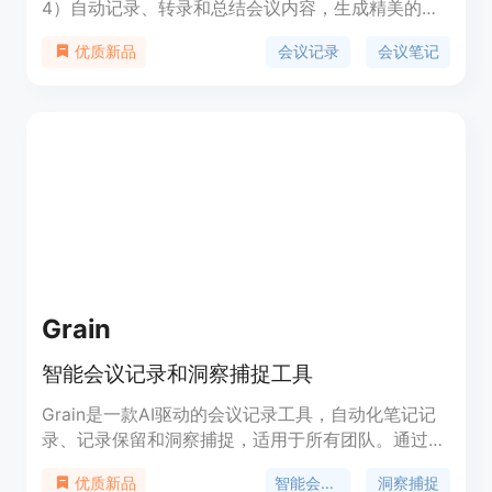
4）自动记录、转录和总结会议内容，生成精美的会
议笔记，包含重要决策、行动项和更新。支持
会议记录
会议笔记
优质新品
Google Meet、MS Teams和Zoom等平台，还可通
过Chat GPT风格的对话助手进行会议知识的搜索和
洞察。提供多种会议模板和多语言支持。
Grain
智能会议记录和洞察捕捉工具
Grain是一款AI驱动的会议记录工具，自动化笔记记
录、记录保留和洞察捕捉，适用于所有团队。通过
Grain，您可以自动摘要和分享重要时刻，并从每次
智能会议记录
洞察捕捉
优质新品
客户会话中捕获洞察。Grain的主要功能包括自动记