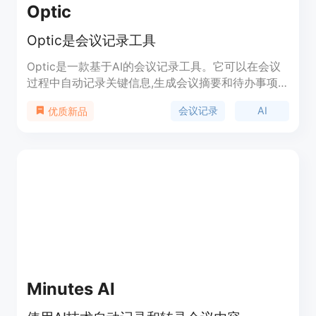
Optic
Optic是会议记录工具
Optic是一款基于AI的会议记录工具。它可以在会议
过程中自动记录关键信息,生成会议摘要和待办事项,
并可以一键发送会议跟进邮件。它整合了文字识别、
会议记录
AI
优质新品
语音识别和自然语言处理技术,可以准确捕捉会议内
容。主要功能包括:自动记录会议,一键生成会议摘要,
智能提取待办事项,一键发送会议跟进邮件等。适用
于需要高效管理会议记录的团队。它可以节省大量会
议记录时间,提升工作效率,是远程协作办公必备工
具。
Minutes AI