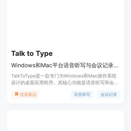
Talk to Type
Windows和Mac平台语音听写与会议记录工具，有实时转录和AI摘要，14天免费试用
TalkToType是一款专门为Windows和Mac操作系统
设计的桌面应用程序。其核心功能是语音听写和会议
记录，旨在帮助用户提高工作效率，减少打字时间，
语音听写
会议记录
优质新品
让用户能够更流畅地表达想法。该产品对于那些以语
言沟通为主要工作方式的人尤为实用，比如销售人
员、招聘人员、经理等。产品提供14天免费试用，无
需信用卡，用户可以在试用期内充分体验其功能。