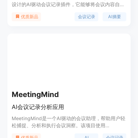
设计的AI驱动会议记录插件，它能够将会议内容自动
转化为简洁、可操作的摘要，帮助用户捕捉关键决
会议记录
AI摘要
优质新品
策、主题和洞见。该插件支持全词转录，用户无需在
会议中分心记录，可以完全专注于讨论。它与
NotePlan应用无缝集成，可以一键将会议摘要和记
录同步至NotePlan，无论是个人还是团队协作，都
能提升工作效率。
MeetingMind
AI会议记录分析应用
MeetingMind是一个AI驱动的会议助理，帮助用户轻
松捕捉、分析和执行会议洞察。该项目使用
Langflow、Next.js和基于Groq的快速转录服务来分
AI
会议记录
优质新品