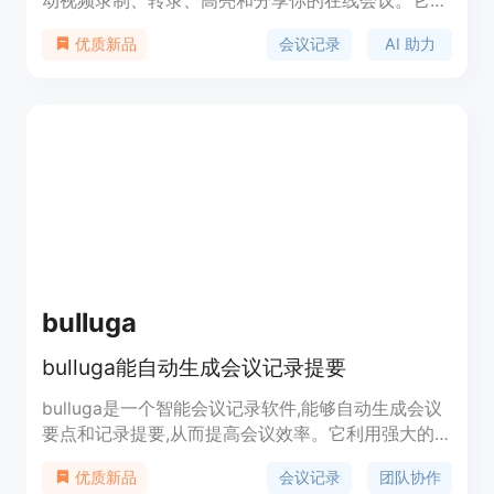
动视频录制、转录、高亮和分享你的在线会议。它能
够提供准确的文字记录和重要内容的高亮，使你能够
会议记录
AI 助力
优质新品
轻松回顾会议内容和分享给他人。通过 AI 技术，
tl;dv 能够智能识别和转录与会者的发言，提供实时
的会议摘要和重点内容。无论是商务会议、团队会议
还是在线教育，tl;dv 都能提供高效、便捷的会议记
录解决方案。 主要功能： - 视频录制和转录 - 实时会
议摘要 - 重点内容高亮 - 会议内容分享 优势： - 自动
化会议记录 - 提供准确的文字转录 - 智能识别重点内
容 - 支持多平台会议软件 定价： 请访问官方网站获
取详细定价信息。 定位： tl;dv 是一款方便、高效的
会议记录软件，适用于个人用户、团队和企业，帮助
用户节省时间和提高工作效率。
bulluga
bulluga能自动生成会议记录提要
bulluga是一个智能会议记录软件,能够自动生成会议
要点和记录提要,从而提高会议效率。它利用强大的AI
工具和无缝的协作功能,让您和团队在每一次会议中
会议记录
团队协作
优质新品
都能高效工作。bulluga能够自动转录和总结会议录