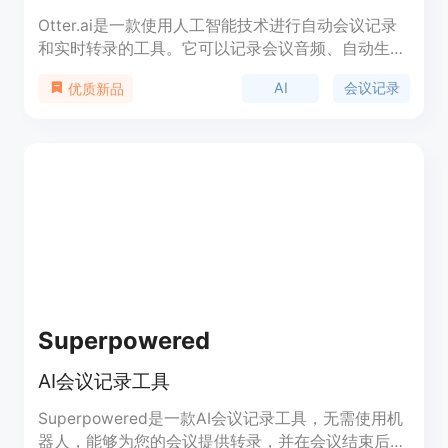
Otter.ai是一款使用人工智能技术进行自动会议记录
和实时转录的工具。它可以记录会议音频、自动生成
会议笔记、自动捕捉演示文稿，并生成会议摘要。通
AI
会议记录
优质新品
过与Google或Microsoft日历的连接，Otter还可以自
动加入和记录Zoom、Microsoft Teams和Google
Meet上的会议。它还提供实时的会议摘要，方便用
户随时回顾会议内容。无论是在商务会议、教育讲座
还是团队协作中，Otter.ai都能帮助用户更高效地记
录会议内容和重要细节。
Superpowered
AI会议记录工具
Superpowered是一款AI会议记录工具，无需使用机
器人，能够为您的会议提供转录，并在会议结束后提