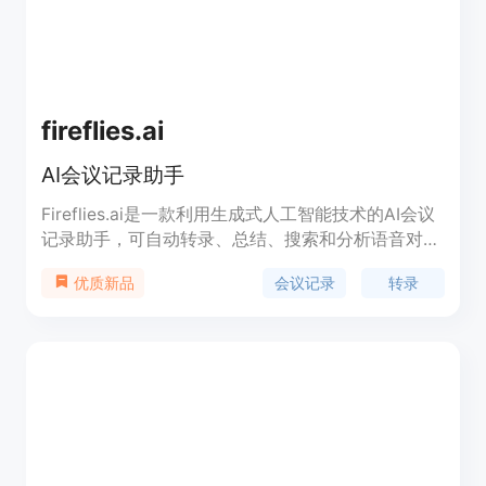
fireflies.ai
AI会议记录助手
Fireflies.ai是一款利用生成式人工智能技术的AI会议
记录助手，可自动转录、总结、搜索和分析语音对
话。通过与Zoom、Google Meet、Microsoft
会议记录
转录
优质新品
Teams、Webex等平台集成，生成会议记录和智能摘
要。