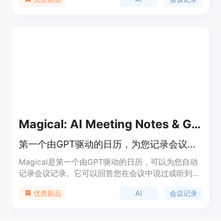
析会议并生成洞察。产品背景信息显示，
MeetingMind旨在提高会议效率，通过自动化提取会
议中的关键信息，如任务、决策、问题等，减少人工
记录和后续整理的时间。产品的主要优点包括AI转
录、关键信息自动提取和易于使用的界面。目前，该
产品在GitHub上开源，用户可以免费使用。
Magical: AI Meeting Notes & GPT Calendar
第一个由GPT驱动的日历，为您记录会议记录。
Magical是第一个由GPT驱动的日历，可以为您自动
记录会议记录。它可以回答您在会议中说过或听到的
任何问题，自动记录、总结和编写会议笔记，支持32
AI
会议记录
优质新品
种语言。Magical还可以为您准备好会议模板，让您
轻松应对会议。您可以通过快捷键在任何网站上访问
您的日历和会议笔记，并将会议笔记智能同步和整理