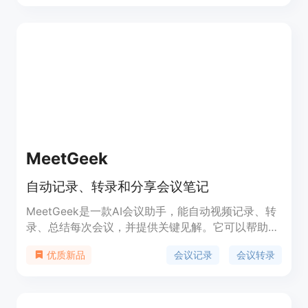
索跨会议和转录等功能。
MeetGeek
自动记录、转录和分享会议笔记
MeetGeek是一款AI会议助手，能自动视频记录、转
录、总结每次会议，并提供关键见解。它可以帮助用
户更高效地管理会议，并轻松获取会议的重要信息。
会议记录
会议转录
优质新品
MeetGeek提供多种功能，包括视频录制、语音转文
字、会议摘要、关键见解提取等。MeetGeek的定价
根据用户需要选择不同的套餐，具体详情请访问官方
网站。