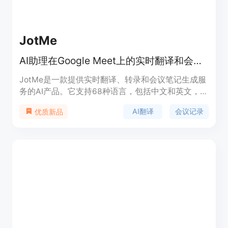
JotMe
AI助理在Google Meet上的实时翻译和会议记录
JotMe是一款提供实时翻译、转录和会议笔记生成服
务的AI产品。它支持68种语言，包括中文和英文，帮
助用户在Google Meet上进行多语言会议。产品的主
AI翻译
会议记录
优质新品
要优点包括高质量的实时翻译、会议结束后的转录和
翻译存储、会议摘要生成，以及通过复制转录内容到
ChatGPT生成文档或邮件草稿的功能。JotMe提高了
跨语言沟通的效率，是多语言工作环境中的必备工
具。