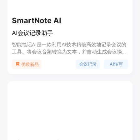
SmartNote AI
AI会议记录助手
智能笔记AI是一款利用AI技术精确高效地记录会议的
工具。将会议音频转换为文本，并自动生成会议摘
要、要点和行动项。使用我们的语音转文字软件、会
会议记录
AI转写
优质新品
议记录工具和笔记工具简化会议后续工作。选择最佳
会议记录软件和AI会议记录，帮助您最大限度地提高
会议效率。