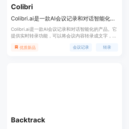
Colibri
Colibri.ai是一款AI会议记录和对话智能化的产品，提供实时转录、AI生成的会议摘要和对话分析。
Colibri.ai是一款AI会议记录和对话智能化的产品。它
提供实时转录功能，可以将会议内容转录成文字，并
生成AI生成的会议摘要和下一步行动。Colibri.ai还提
会议记录
转录
优质新品
供AI驱动的议程，帮助会议保持有序。所有的通话记
录、转录和会议摘要都存储在可搜索的通话库中。通
过分析每个对话，Colibri.ai可以提供易于阅读的仪表
盘，以获取对话的洞察和数据分析。Colibri.ai还有
Sales Copilot功能，可以在销售人员的每次通话中提
供实时指导。Colibri.ai与Zoom、Slack和Salesforce
等工具进行集成。
Backtrack