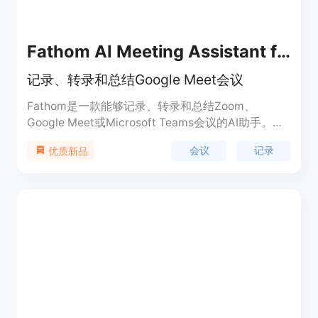
Fathom AI Meeting Assistant for Google Meet
记录、转录和总结Google Meet会议
Fathom是一款能够记录、转录和总结Zoom、
Google Meet或Microsoft Teams会议的AI助手。它
能够自动转录会议内容并生成摘要，提供即时访问和
会议
记录
优质新品
可搜索的完整记录。同时，Fathom还能与
Salesforce和Hubspot等CRM系统集成，自动更新会
议信息。Fathom完全免费使用，可以帮助用户节省
时间和精力。