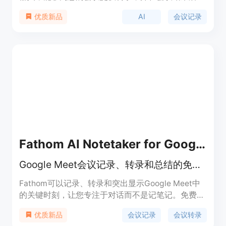
供优质的笔记。它支持多种会议平台，不会录制您的
AI
会议记录
优质新品
会议，安全可靠。Superpowered拥有AI记录、AI模
板、AI聊天等功能，让您再也不用写会议记录了。
Superpowered采用多种定价方案，包括免费版本和
付费版本，适用于个人用户和企业用户。
Fathom AI Notetaker for Google Meet
Google Meet会议记录、转录和总结的免费AI助手
Fathom可以记录、转录和突出显示Google Meet中
的关键时刻，让您专注于对话而不是记笔记。免费使
用。支持全文转录、自动生成会议总结、与
会议记录
会议转录
优质新品
Salesforce和Hubspot集成、轻松分享关键摘录、搜