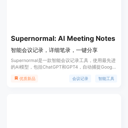
Supernormal: AI Meeting Notes
智能会议记录，详细笔录，一键分享
Supernormal是一款智能会议记录工具，使用最先进
的AI模型，包括ChatGPT和GPT4，自动捕捉Google
Meet、MS Teams和Zoom上的会议，并即时提供详
会议记录
智能工具
优质新品
细的会议记录，包括转录、详细摘要和行动项，让您
不会错过任何信息。Supernormal适用于各种类型的
会议，包括1:1会议、客户会议、面试等。
Supernormal还支持与现有工具（如Slack、
Hubspot、Pipedrive和Workable）的集成，无缝整
合您的会议记录和工作流程。