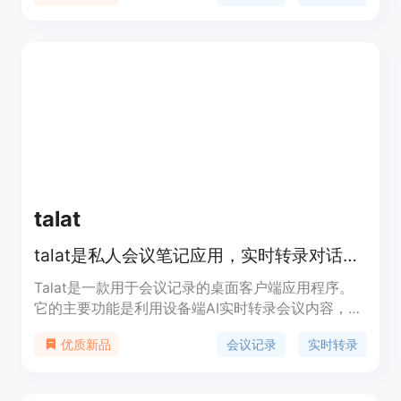
录会议、语音转文字、关键时刻摘要、团队共享和搜
索、整合到现有工作流程等。Grain适用于多种使用
场景，包括产品和用户研究、客户成功、销售、招
聘、远程团队等。Grain已被100,000多个用户信任
使用。
talat
talat是私人会议笔记应用，实时转录对话，数据存本地。
Talat是一款用于会议记录的桌面客户端应用程序。
它的主要功能是利用设备端AI实时转录会议内容，并
将所有数据保存在本地计算机上，避免了数据存储在
会议记录
实时转录
优质新品
云端带来的隐私风险。该产品由一个两人团队快速迭
代开发。其重要性在于为用户提供了一种安全、便捷
的会议记录方式，既保证了数据的隐私性，又具备高