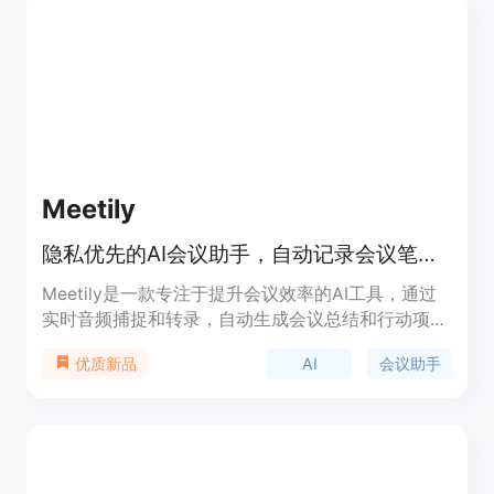
效的转录和总结功能。产品为一次性购买，提供10小
时免费使用时间，无需创建账户。定位是为注重隐私
和数据安全的用户提供高质量的会议记录解决方案。
Meetily
隐私优先的AI会议助手，自动记录会议笔记，提升会议效率。
Meetily是一款专注于提升会议效率的AI工具，通过
实时音频捕捉和转录，自动生成会议总结和行动项。
其核心优势在于隐私保护，所有处理均在本地完成，
AI
会议助手
优质新品
确保数据安全。此外，它采用开源AI模型，成本效益
高，适合对隐私和成本敏感的企业或个人使用。
Meetily提供多种部署方式，包括免费的自托管版本
和付费的专业版，满足不同用户的需求。