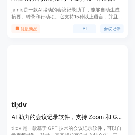
jamie是一款AI驱动的会议记录助手，能够自动生成
摘要、转录和行动项。它支持15种以上语言，并且注
重隐私保护。jamie帮助用户节省时间，提高效率，
AI
会议记录
优质新品
无需手动记录会议要点，只需开始和结束会议，
jamie就会完成记录工作。它适用于所有会议工具，
无需虚拟助手参与会议，能够记住所有细节，包括任
务、决策和转录。此外，jamie还提供语义搜索功
能，帮助用户快速检索会议信息。
tl;dv
AI 助力的会议记录软件，支持 Zoom 和 Google Meet
tl;dv 是一款基于 GPT 技术的会议记录软件，可以自