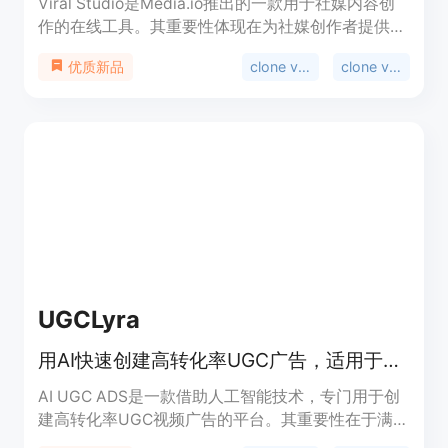
Viral Studio是Media.io推出的一款用于社媒内容创
作的在线工具。其重要性体现在为社媒创作者提供了
便捷、高效的内容制作途径。主要优点包括：紧跟
clone viral videos
clone viral
优质新品
TikTok、Instagram、YouTube和X等平台的流行趋
势，支持对爆款内容进行复刻和重新混合，能将社媒
URL转化为AI内容。其定位是帮助用户轻松制作出具
有传播力的社媒视频和图像。关于价格，文档未提
及，但推测可能有免费试用或付费模式。
UGCLyra
用AI快速创建高转化率UGC广告，适用于多平台，无需创作者和拍摄剪辑
AI UGC ADS是一款借助人工智能技术，专门用于创
建高转化率UGC视频广告的平台。其重要性在于满足
了企业和营销人员在快速、高效、低成本制作广告方