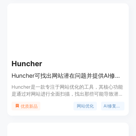
工具按信用点数定价，无订阅费用，信用点数永不过
期，提供个人和企业套餐，适用于代理商、发布商和
营销人员等。
Huncher
Huncher可找出网站潜在问题并提供AI修复提示，提升获客能力。
Huncher是一款专注于网站优化的工具，其核心功能
是通过对网站进行全面扫描，找出那些可能导致潜在
客户流失的问题，如无明确行动呼吁、标题不吸引
网站优化
AI修复提示
优质新品
人、加载速度慢等。它的重要性在于帮助企业和网站
所有者提升网站的转化率和用户体验，从而增加潜在
客户数量。该产品的主要优点包括：能对网站的多个
方面进行详细分析，涵盖转化率、设计、SEO和竞争
对比等；为每个发现的问题提供精确的AI修复提示，