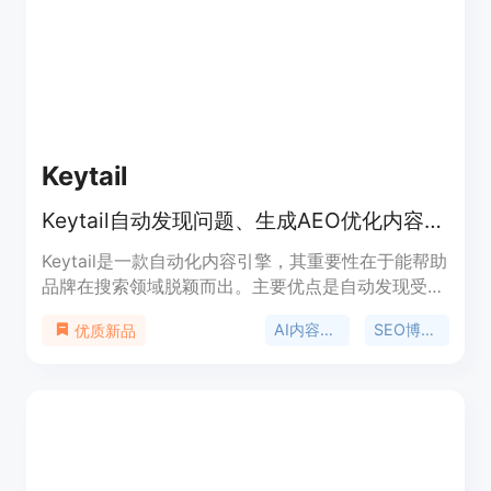
用户，价格方面，访客可免费试用基础工具两次，后
续使用需要登录并消耗积分，不同模型消耗积分不
同。
Keytail
Keytail自动发现问题、生成AEO优化内容，助品牌成搜索答案
Keytail是一款自动化内容引擎，其重要性在于能帮助
品牌在搜索领域脱颖而出。主要优点是自动发现受众
问题，生成符合搜索引擎和大语言模型要求的内容，
AI内容生成
SEO博客文章
优质新品
实现一键发布。背景信息方面，它针对依赖SEO实现
业务增长的团队。价格信息未提及，定位为为创业公
司、营销与SEO团队等提供全面内容解决方案。