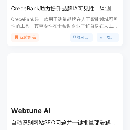
CreceRank助力提升品牌IA可见性，监测主流IA，LATAM数据，免费试用！
CreceRank是一款用于测量品牌在人工智能领域可见
性的工具。其重要性在于帮助企业了解自身在人工智
能推荐体系中的地位，随着人工智能在信息推荐和搜
品牌可见性
人工智能监测
优质新品
索中的作用日益重要，该工具能让企业及时调整策
略，提升品牌曝光度。主要优点包括可以监测主要的
人工智能平台，并且使用来自拉丁美洲（LATAM）
的数据，具有针对性和实用性。产品背景是为适应人
工智能时代的SEO需求而开发。价格方面提供14天免
费试用，无需信用卡。定位是服务于希望提升品牌在
人工智能中可见性的企业。
Webtune AI
自动识别网站SEO问题并一键批量部署解决方案