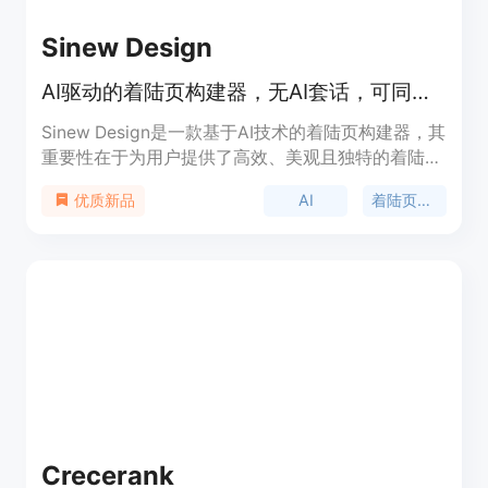
作者和运营人员等提供专业、实用的AI提示词解决方
案。
Sinew Design
AI驱动的着陆页构建器，无AI套话，可同步到GitHub等
Sinew Design是一款基于AI技术的着陆页构建器，其
重要性在于为用户提供了高效、美观且独特的着陆页
设计解决方案。主要优点包括：无需模板，避免了AI
AI
着陆页构建
优质新品
套话，能根据用户描述快速生成个性化着陆页；支持
与GitHub同步，方便代码管理；可一键发布，快速
让页面上线；能连接自定义域名并处理SSL；内置
SEO功能，可直接在应用中调整搜索可见性。产品背
景方面，它来自Sinew生态系统，同一生态下还有开
源的Sinew IDE。关于价格，文档未提及。产品定位
是为需要创建高质量着陆页的用户提供便捷的设计工
具。
Crecerank