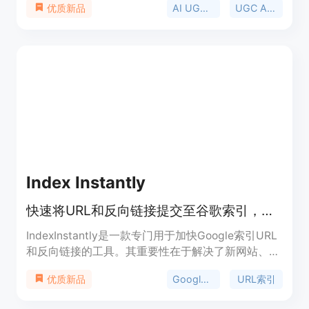
AI UGC Ads
UGC Ads AI
优质新品
面的需求。主要优点包括：无需聘请创作者、节省拍
摄和剪辑成本和时间、可快速生成多种广告变体进行
测试和推广。产品背景是针对传统UGC广告制作缓慢
且昂贵的痛点而开发。价格方面，AI UGC广告每条3
- 10美元，相比传统的每条150美元成本大幅降低。
定位是为电商卖家、广告代理商等提供一站式广告制
作解决方案。
Index Instantly
快速将URL和反向链接提交至谷歌索引，支持批量提交和API自动化。
IndexInstantly是一款专门用于加快Google索引URL
和反向链接的工具。其重要性在于解决了新网站、新
文章及大型链接建设活动中，页面和反向链接被
Google索引
URL索引
优质新品
Google发现和索引的时间过长问题。主要优点包括
快速处理、批量提交、实时跟踪、API自动化等。该