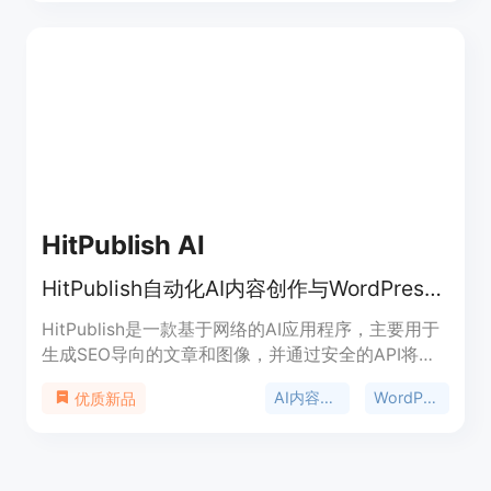
比的营销解决方案。价格从每月99美元起，用户可
在30分钟内完成设置。
HitPublish AI
HitPublish自动化AI内容创作与WordPress发布，7天免费试用，免信用卡。
HitPublish是一款基于网络的AI应用程序，主要用于
生成SEO导向的文章和图像，并通过安全的API将其
发布到WordPress网站。它支持多站点管理和调度，
AI内容生成
WordPress发布
优质新品
用户可以从一个仪表板轻松管理无限数量的
WordPress网站。其重要性在于极大地提高了内容创
作和发布的效率，节省了时间和人力成本。产品具有
强大的AI功能，能够自动生成高质量的内容，并进行