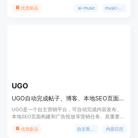
只需上传心情、风格或场景描述，就能快速生成独特
ai-music
music-generation
优质新品
的原创音乐。产品免费试用，专业版有优惠活动，适
合各类音乐创作者和内容制作者。其主要优点在于操
作简单，无需音乐理论知识，生成的音乐可免费商
用，解决了版权问题。
UGO
UGO自动完成帖子、博客、本地SEO页面和广告，每月99美元起
UGO是一个自主营销平台，可自动完成内容发布、
本地SEO页面构建和广告投放等营销任务。其重要性
在于为企业节省时间和人力成本，让营销工作更高
自主营销团队
内容日历
优质新品
效。主要优点包括自动化操作、基于品牌生成真实内
容、快速设置等。产品定位是为中小企业提供高性价