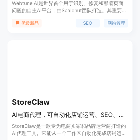
Webtune AI是世界首个用于识别、修复和部署页面
问题的自主AI平台，由Scalenut团队打造。其重要性
在于可帮助网站管理者自动解决SEO问题，节省大量
SEO
网站管理
优质新品
时间和资金。主要优点包括无需开发者和编码、适应
任何CMS、实时监控、无限优化等。该产品有免费试
用，免费版可终身使用，无需信用卡。其定位是成为
用户的AI网站管理员，驱动网站流量增长。
StoreClaw
AI电商代理，可自动化店铺运营、SEO、社交内容及网站建设。
StoreClaw是一款专为电商卖家和品牌运营商打造的
AI代理工具。它能从一个工作区自动化完成店铺运