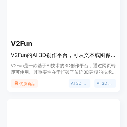
方便用户使用Cursor、Lovable等工具进行修复；对
整个网站进行评分，让用户清晰了解网站的‘漏洞’情
况。从产品背景来看，它是为了满足市场上对高效网
站优化解决方案的需求而开发的。在价格方面，首次
扫描第一页免费。其定位是为网站所有者、市场营销
人员和开发者提供一站式的网站优化服务，帮助他们
V2Fun
快速发现并解决网站问题。
V2Fun的AI 3D创作平台，可从文本或图像生成3D模型、角色、游戏资源和动画。
V2Fun是一款基于AI技术的3D创作平台，通过网页端
即可使用。其重要性在于打破了传统3D建模的技术
壁垒，让没有专业建模技能的人也能轻松创建3D内
AI 3D Model Generator
AI 3D creation platform
优质新品
容。主要优点包括大幅缩短生产时间、降低成本、支
持大规模内容生成等。该平台整合了多种AI工具，如
AI图像生成、3D模型生成、骨骼绑定、动画制作
等，实现了从创意概念到可交付3D资产的一站式创
作。目前页面未提及价格信息。其定位是为教育、工
业设计、游戏、影视等多个领域提供高效、便捷的
3D创作解决方案。