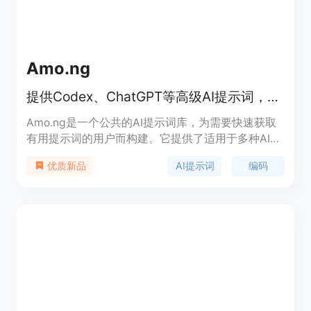
Amo.ng
提供Codex、ChatGPT等高级AI提示词，无需注册，适用于多领域。
Amo.ng是一个公共的AI提示词库，为需要快速获取
有用提示词的用户而构建。它提供了适用于多种AI工
具（如Codex、ChatGPT、Claude、Gemini等）的
AI提示词
编码
优质新品
高级提示词，涵盖了编码、SEO、商业、自动化、研
究、教育和生产力等多个领域。其重要性在于帮助用
户更高效地使用AI工具，提升工作和学习效率。产品
的主要优点包括无需注册即可搜索和复制提示词，提
示词具有上下文约束、输出格式、验证步骤和后续操
作等信息，适用于实际工作流程。产品背景是为满足
用户在不同场景下对高质量AI提示词的需求而开发。
价格方面，用户可以免费使用，无需支付费用或注册
账号。定位是为开发者、创始人、营销人员、教育工