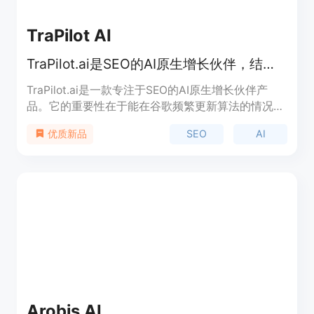
TraPilot AI
TraPilot.ai是SEO的AI原生增长伙伴，结合人工监督与自动化稳定排名。
TraPilot.ai是一款专注于SEO的AI原生增长伙伴产
品。它的重要性在于能在谷歌频繁更新算法的情况
下，帮助企业保持稳定的搜索引擎排名。其主要优点
SEO
AI
优质新品
是将人工监督与自动化相结合，既发挥了AI的高效
性，又利用了人类的判断力，能有效应对各种谷歌更
新。产品背景是为了满足企业在SEO领域的复杂需
求，尤其是面对谷歌算法不断变化的挑战。关于价
格，页面未明确提及，推测可能提供付费服务和定制
化方案。产品定位是为不同类型的企业提供量身定制
的SEO解决方案，助力企业实现有机增长。
Arobis AI