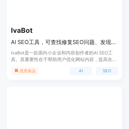
IvaBot
AI SEO工具，可查找修复SEO问题、发现关键词并撰写优质内容
IvaBot是一款面向小企业和内容创作者的AI SEO工
具。其重要性在于帮助用户优化网站内容，提高在搜
索引擎中的排名，从而增加流量和曝光度。主要优点
AI
SEO
优质新品
包括能够精准发现并修复SEO问题，挖掘有价值的
niche 关键词，创作的内容不仅受读者喜爱，还能被
Google 高排名，甚至得到其他 AI 工具的引用。该工
具的背景是为满足小企业和内容创作者在 SEO 方面
的需求而开发。价格信息未提及。定位明确，专注于
为小企业和内容创作者提供专业的 SEO 解决方案。