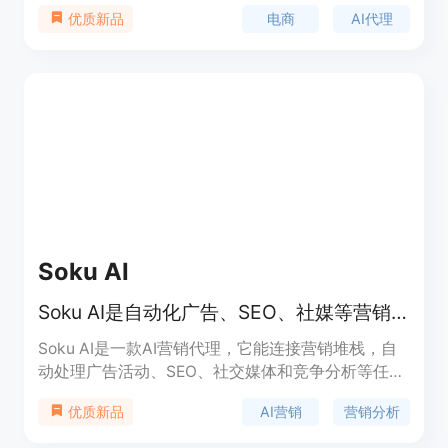
营、SEO、社交内容创作和网站建设等任务。其重要
电商
AI代理
优质新品
性在于为电商从业者提供了一站式的解决方案，节省
时间和精力，提高运营效率。主要优点包括24小时自
动运行、实时诊断店铺问题、多渠道曝光产品、快速
生成社交内容等。产品背景是为满足现代电商卖家的
高效运营需求而开发。价格方面提供免费试用，无需
信用卡。定位是成为电商卖家的智能得力助手，帮助
他们提升店铺利润。
Soku AI
Soku AI是自动化广告、SEO、社媒等营销分析与优化的AI营销代理
Soku AI是一款AI营销代理，它能连接营销堆栈，自
动处理广告活动、SEO、社交媒体和竞争分析等任
务。其重要性在于将原始数据转化为有优先级的见
AI营销
营销分析
优质新品
解，让团队能专注于策略制定。主要优点包括提供跨
渠道的统一数据上下文、快速精准的调查分析、生成