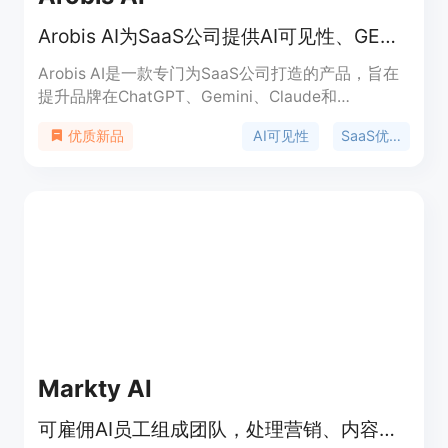
Arobis AI为SaaS公司提供AI可见性、GEO和AEO优化服务
Arobis AI是一款专门为SaaS公司打造的产品，旨在
提升品牌在ChatGPT、Gemini、Claude和
Perplexity等AI搜索引擎和问答平台上的可见性。它
AI可见性
SaaS优化
优质新品
采用了经过测试的结构化工作流程，专注于AI搜索答
案优化，而不仅仅是传统的SEO。其重要性在于随着
AI搜索的兴起，买家决策方式发生了变化，该产品能
帮助SaaS公司在AI生成的答案中脱颖而出，控制推
荐、影响决策并主导所在类别。产品背景是适应AI搜
索和答案引擎优化的趋势，价格方面提供免费的AI可
见性审计，后续优化服务未提及。定位是帮助SaaS
公司适应AI搜索，提升品牌在AI领域的影响力。
Markty AI
可雇佣AI员工组成团队，处理营销、内容、SEO和社交媒体工作