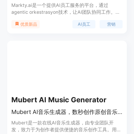
Markty.ai是一个提供AI员工服务的平台，通过
agentic orkestrasyon技术，让AI团队协同工作。其
重要性在于为企业提供专业、高效的营销解决方案，
AI员工
营销
优质新品
节省人力成本。主要优点包括提高工作流程效率、保
证内容持续性、增强潜在客户互动等。产品背景是满
足企业在数字化营销方面的需求。价格方面提供7天
免费试用。定位是帮助企业提升营销效果和管理效
率。
Mubert AI Music Generator
Mubert AI音乐生成器，数秒创作原创音乐，免费试用
Mubert是一款在线AI音乐生成器，由专业团队开
发，致力于为创作者提供便捷的音乐创作工具。用户