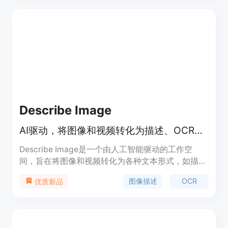
可执行的行动方案等。目前产品处于测试阶段，早期
用户可享受优先入职和参与路线图制定的机会，价格
信息暂未明确。该产品定位为帮助营销团队提高效率
和决策质量的智能工具。
Describe Image
AI驱动，将图像和视频转化为描述、OCR、Alt文本等多种形式
Describe Image是一个由人工智能驱动的工作空
间，旨在将图像和视频转化为各种文本形式，如描
述、Alt文本、OCR、SEO文案、提示词、字幕和审
图像描述
OCR
优质新品
核笔记等。其重要性在于为内容创作、电子商务、可
访问性和研究等领域提供了便捷的解决方案。主要优
点包括支持多种文件格式、多种输出模式、具备免费
试用机会等。该产品适用于有图像和视频处理需求的