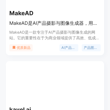
约会应用上获得更多匹配和约会机会的用户提供高质
量、高效率的照片解决方案。
MakeAD
MakeAD是AI产品摄影与图像生成器，用于电商、生活场景和广告。
MakeAD是一款专注于AI产品摄影与图像生成的网
站。它的重要性在于为商业领域提供了高效、低成本
的产品视觉解决方案。主要优点包括：能以较低成本
AI产品摄影
产品图像生成
优质新品
将现有产品图像和营销想法转化为专业的视觉素材，
减少传统摄影流程中的繁琐环节，如反复的工作室搭
建、灯光设置和后期处理，同时降低了98%的产品摄
影成本。新用户可获得16个免费信用额度。该产品定
位为服务电商、广告等行业，为企业和营销人员提供
高质量的产品图像。
kavel ai