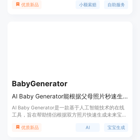
小额索赔
自助服务
优质新品
信息和证据。主要优点包括使用通俗易懂的语言，让
非专业人士也能轻松操作；提供从需求函生成到案件
记录的一站式服务；采用安全的谷歌登录方式保障用
户信息安全。产品背景是针对小额索赔案件中用户面
临的信息整理困难、流程不清晰等问题而开发。目前
未提及价格信息，产品定位为非律师事务所，仅提供
自助技术平台服务，不能替代法律建议。
BabyGenerator
AI Baby Generator能根据父母照片秒速生成逼真的未来宝宝预览图。
AI Baby Generator是一款基于人工智能技术的在线
工具，旨在帮助情侣根据双方照片快速生成未来宝宝
的逼真预览图。其重要性在于为情侣们提供了一种有
AI
宝宝生成
优质新品
趣的方式来满足对未来宝宝长相的好奇，还可用于怀
孕公告、家庭互动等场景。该产品的主要优点是操作