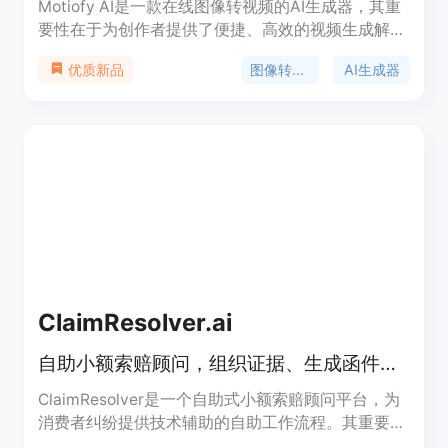
Motiofy AI是一款在线图像转视频的AI生成器，其重
要性在于为创作者提供了便捷、高效的视频生成解决
方案。主要优点包括操作简单，无需专业技能，只需
图像转视频
AI生成器
优质新品
上传图片、描述动作、选择模型即可在数分钟内生成
视频；提供多种模型和丰富的参数设置，如宽高比、
时长、分辨率等，创作者可根据需求精细控制视频效
果；支持设置起始帧和结束帧，还能导入参考图像，
最大程度满足个性化创作需求；成本低，新用户有免
费额度，后续按需付费。产品背景是顺应AI技术发展
和创作者对高效视频制作工具的需求而诞生。价格方
面，新用户免费获得一定额度，后续有不同套餐可
选，如Motiofy Starter每月20美元（年付240美
元），有2000个积分；Motiofy Creator每月40.33
美元（年付400美元），有6000个积分；Motiofy
ClaimResolver.ai
Pro每月100.83美元（年付1000美元），有15000个
积分。定位是面向各类创作者，提供一站式图像转视
自助小额索赔顾问，组织证据、生成函件、准备案件及邮寄服务
频服务。
ClaimResolver是一个自助式小额索赔顾问平台，为
消费者纠纷提供技术辅助的自助工作流程。其重要性
在于帮助用户在小额索赔过程中更高效、有序地组织