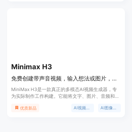
多模态输入、可免费开始使用。该产品是一个独立的
第三方工具，目前处于预发布阶段，具体能力和参数
可能会有所变化。价格方面，提供免费计划，具体定
价未详细说明。
Minimax H3
免费创建带声音视频，输入想法或图片，几分钟获电影级AI视频
MiniMax H3是一款真正的多模态AI视频生成器，专
为实际制作工作构建。它能将文字、图片、音频和视
频片段转化为电影级视频，一次性理解所有参考素
AI视频生成器
AI图像生成器
优质新品
材。其优势在于多模态参考、精确编辑和商业级输
出，能将任意参考素材融合到一个镜头中，通过自然
语言指令进行编辑，以清晰的1440p分辨率配合原生
立体声输出商业级成品。该产品支持免费试用，付费