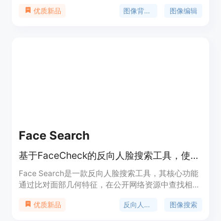
体。产品重要性在于为用户节省了大量手动处理图片
图像背景去除
图像编辑
优质新品
背景的时间。主要优点包括操作简单快速，只需上传
图片即可在短时间内完成背景处理；可免费使用，无
需注册；处理效果精准，能达到毛发级的切割精度。
价格方面，目前完全免费使用。产品定位为面向广大
有图像背景处理需求的用户，帮助他们轻松实现图像
背景的处理和创作。
Face Search
基于FaceCheck的反向人脸搜索工具，使用一次性信用包，无需订阅。
Face Search是一款反向人脸搜索工具，其核心功能
通过比对面部几何特征，在公开网络资源中查找相似
人脸。该工具依托FaceCheck.id人脸搜索索引运
反向人脸搜索
图像搜索
优质新品
行，主要优点在于能突破传统反向图像搜索仅匹配像
素的局限，即使人物穿着、背景、年份不同，也能精