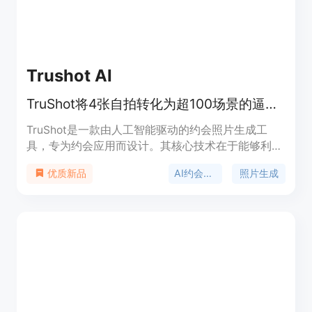
助品牌高效、低成本地创建符合品牌形象的内容。
Trushot AI
TruShot将4张自拍转化为超100场景的逼真AI约会照，大幅提升匹配率。
TruShot是一款由人工智能驱动的约会照片生成工
具，专为约会应用而设计。其核心技术在于能够利用
用户上传的4张自拍，在60秒内生成超过100种不同
AI约会照片
照片生成
优质新品
场景下的高度逼真的约会照片。该产品的重要性在于
解决了传统约会照片拍摄中存在的灯光不佳、角度不
好、背景缺乏吸引力等问题。主要优点包括：生成速
度快，能在短时间内提供大量优质照片；照片真实自
然，可通过约会应用的面部验证，难以被察觉是AI生
成；性价比高，远低于专业摄影师的拍摄成本。产品
提供三种不同价格的套餐，分别为29美元的入门计
划、49美元的高级计划和85美元的精英计划，价格
有效期至2026年12月31日。其定位是为那些希望在