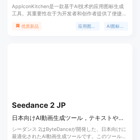
AppIconKitchen是一款基于AI技术的应用图标生成
工具。其重要性在于为开发者和创作者提供了便捷、
高效的图标设计解决方案。主要优点包括：能根据用
应用图标生成器
AI图标生成
优质新品
户输入的应用描述快速生成图标，支持多种语言输
入；提供多种风格和颜色选择；可一次性导出适用于
iOS、Android和Web的所有尺寸图标；提供Xcode-
ready的资产目录和Android的mipmap文件夹。产品
背景是满足开发者在应用图标设计上的需求，节省时
间和精力。价格方面，新账户可获得2个免费积分，
足够生成一个图标，属于免费试用模式。定位是面向
开发者和独立创作者的专业图标生成工具。
Seedance 2 JP
日本向けAI動画生成ツール，テキストや画像から最大15秒動画生成
シーダンス 2はByteDanceが開発した、日本向けに
最適化されたAI動画生成ツールです。このツール