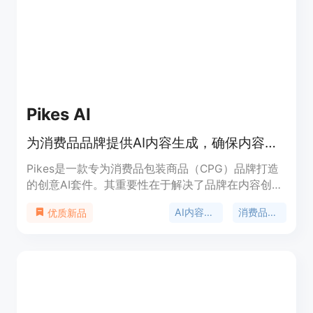
Lemonaide Seeds模型免费，Collab Club模型在特
定情况免费，重大合作有清晰流程。其定位是成为音
乐创作者的辅助工具，无论是新手还是专业人士都能
借助它提升创作效率和质量。
Pikes AI
为消费品品牌提供AI内容生成，确保内容一致且符合品牌形象。
Pikes是一款专为消费品包装商品（CPG）品牌打造
的创意AI套件。其重要性在于解决了品牌在内容创作
上的一致性和效率问题。主要优点包括能够从真实产
AI内容生成
消费品品牌
优质新品
品生成、编辑和交付照片、广告和视频，确保所有资
产符合品牌形象，且能与Meta和Klaviyo等平台无缝
连接。产品背景是满足品牌对高效、一致内容的需
求。价格方面，提供免费试用，新用户注册可获20个
免费积分，自服务计划每月49、99和299美元不
等，企业定制服务价格根据品牌需求而定。定位是帮