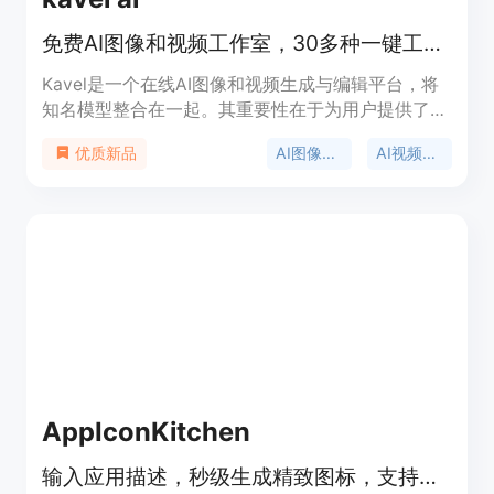
免费AI图像和视频工作室，30多种一键工具，首图免费，无需账号
Kavel是一个在线AI图像和视频生成与编辑平台，将
知名模型整合在一起。其重要性在于为用户提供了便
捷的图像和视频创作途径。主要优点包括操作简单，
AI图像工具
AI视频工具
优质新品
有30多种一键工具，可在生成前查看信用成本，失
败生成不扣费，还提供免费试用。产品背景是满足用
户对于AI图像和视频创作的需求。价格方面，生成按
信用计费，不同模型、分辨率、长度和输入类型成本
不同。定位是面向广大有图像和视频创作需求的用
户。
AppIconKitchen
输入应用描述，秒级生成精致图标，支持多平台导出。