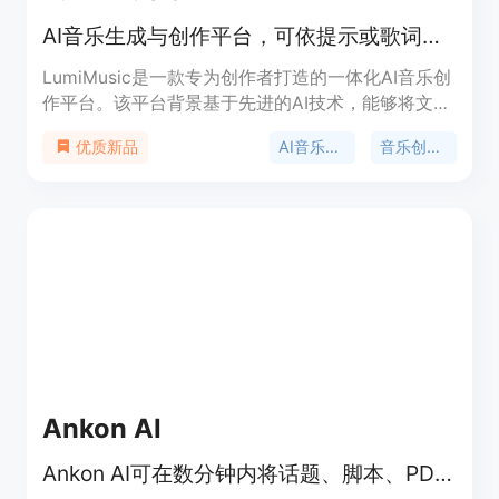
AI音乐生成与创作平台，可依提示或歌词创作完整歌曲并完善。
LumiMusic是一款专为创作者打造的一体化AI音乐创
作平台。该平台背景基于先进的AI技术，能够将文本
或歌词转化为高质量、富有表现力的歌曲。其重要性
AI音乐生成
音乐创作平台
优质新品
在于打破了传统音乐创作的门槛，让没有专业音乐知
识的人也能轻松创作音乐。主要优点包括可使用先进
的AI模型创作歌曲、拥有一系列AI音乐编辑工具、生
成的音乐具有清晰的版权以及支持流畅的音乐播放和
分享。价格方面，提供免费版和多种付费套餐，如
Starter套餐每年99美元、Pro套餐每年300美元、
Unlimited套餐每年708美元，不同套餐对应不同的
使用额度和功能。其定位是满足不同层次音乐创作者
的需求。
Ankon AI
Ankon AI可在数分钟内将话题、脚本、PDF或参考图像转化为带字幕的白板讲解视频。