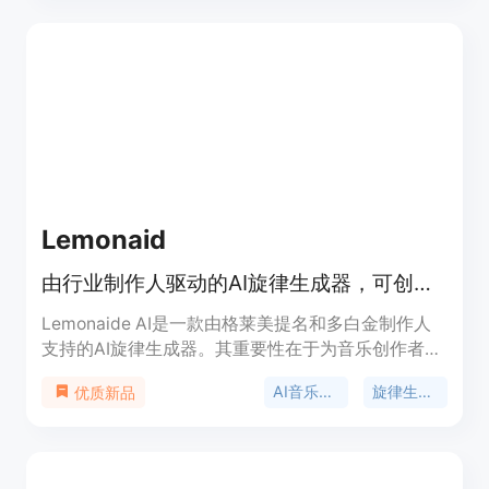
准找到同一人。其背景是针对传统搜索工具的不足而
开发，为用户提供更精准的人脸搜索服务。产品采用
一次性信用包计费模式，有三种套餐可供选择：
Essential套餐7美元可进行2次搜索，Plus套餐11美元
可进行7次搜索，Ultra套餐29美元可进行20次搜
索，且信用永不过期。产品定位为满足用户对人脸搜
索的专业需求，如约会安全审核、图片被盗用查询等
场景。
Lemonaid
由行业制作人驱动的AI旋律生成器，可创建独特旋律与和弦。
Lemonaide AI是一款由格莱美提名和多白金制作人
支持的AI旋律生成器。其重要性在于为音乐创作者提
供了全新的创作方式，解决创作灵感枯竭的问题。主
AI音乐创作
旋律生成器
优质新品
要优点包括可生成无限旋律和和弦，提供MIDI和音频
两种格式，具有多种风格算法，可与现有DAW无缝集
成，且部分模型免费使用。产品背景是和众多知名制
作人合作打造算法。价格方面，有免费试用，