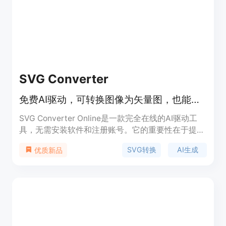
需求，无论是普通业主、园艺爱好者还是专业景观设
计师都能从中受益。对于匿名用户，可免费进行3次
最终图像生成，之后可选择是否登录进一步使用。产
品定位为服务于各类有花园设计需求的人群，帮助他
们在实际施工或购买植物前探索和比较不同的设计方
案。
SVG Converter
免费AI驱动，可转换图像为矢量图，也能根据描述生成SVG艺术作品
SVG Converter Online是一款完全在线的AI驱动工
具，无需安装软件和注册账号。它的重要性在于提供
了一站式的图像矢量转换和AI创作解决方案，满足设
SVG转换
AI生成
优质新品
计、印刷等多领域需求。其主要优点包括免费使用、
速度快，支持多种文件格式的双向转换，处理结果干
净、可编辑，能保持色彩、比例和边缘质量的一致
性，还能有效清理图像噪声。背景信息方面，这款工
具受到设计师、开发者和印刷店等的喜爱。价格方
面，完全免费，所有工具均可免费使用，无账号、订
阅或水印限制。定位是为有图像转换和创作需求的用