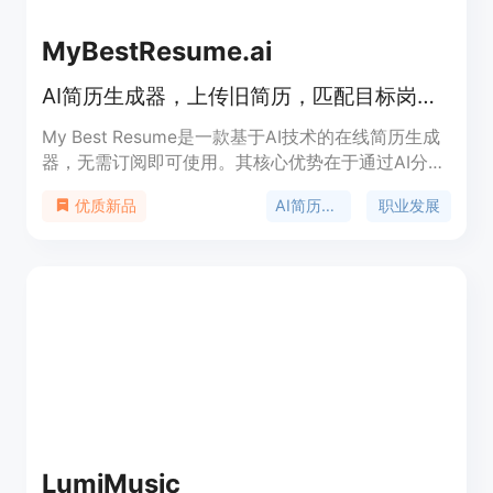
MyBestResume.ai
AI简历生成器，上传旧简历，匹配目标岗位，生成ATS友好简历，首份仅$1.99
My Best Resume是一款基于AI技术的在线简历生成
器，无需订阅即可使用。其核心优势在于通过AI分
析，将求职者的实际工作经验转化为与目标岗位匹配
AI简历生成
职业发展
优质新品
的有力证据，生成符合ATS系统要求的优质简历。产
品背景基于当下激烈的职场竞争，求职者需要更具针
对性和专业性的简历来脱颖而出。价格方面，首份目
标简历仅需1.99美元，后续每份4.99美元，还有月度
会员和职业报告等付费选项。它的定位是帮助求职者
提升简历质量，增加求职成功率。
LumiMusic