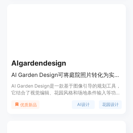
简便，只需上传照片即可在短时间内获得预览结果，
且支持快速重试不同照片组合；同时注重数据安全，
照片会被安全处理。产品定位为免费的趣味工具，让
用户轻松体验生成未来宝宝的乐趣。
AIgardendesign
AI Garden Design可将庭院照片转化为实用花园设计概念，免费在线探索。
AI Garden Design是一款基于图像引导的规划工具，
它结合了视觉编辑、花园风格和场地条件输入等功
能。其重要性在于为用户提供了便捷、高效且个性化
AI设计
花园设计
优质新品
的花园设计方案。主要优点包括可以从真实庭院照片
出发，保留房产原有特征，考虑当地气候和光照等条
件，支持多种花园风格选择，免费提供一定数量的设
计方案。产品背景是满足人们对于花园个性化设计的