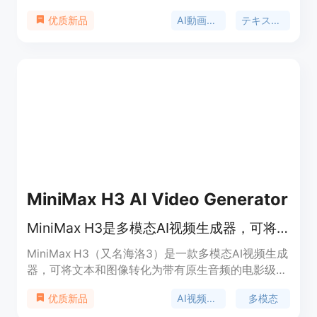
は、テキストや画像を入力として、最大15秒のシネ
AI動画生成
テキストから動画
优质新品
マティック動画をすばやく生成できます。主な利点
としては、日本語での入力が可能なため、英語プロ
ンプトに変換する手間が省け、また静止画からの動
画生成や音声付き動画の生成も対応しています。料
金は動画の長さ、モード、音声の有無によって変わ
り、最安設定では1本あたり約50クレジットです。
無料体験も可能で、プレミアムプランではより高機
能な使い方ができます。定位としては、広告運用
者、SNS担当者、映像ディレクター、個人クリエイ
ターなどを対象としています。
MiniMax H3 AI Video Generator
MiniMax H3是多模态AI视频生成器，可将文本和图像转为带音频的视频，免费试用。
MiniMax H3（又名海洛3）是一款多模态AI视频生成
器，可将文本和图像转化为带有原生音频的电影级剪
辑片段。其重要性在于为用户提供了便捷的视频创作
AI视频生成
多模态
优质新品
方式，无需复杂的视频制作技能。主要优点包括支持