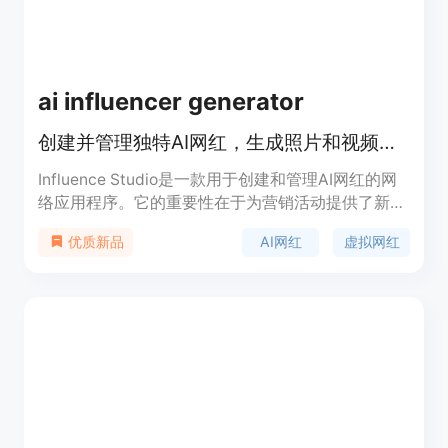
户提供便捷、高效的服务。
ai influencer generator
创建并管理独特AI网红，生成照片和视频提升品牌在线形象
Influence Studio是一款用于创建和管理AI网红的网
络应用程序。它的重要性在于为营销活动提供了新的
手段，帮助品牌快速创建独特的AI网红形象，生成一
AI网红
虚拟网红
优质新品
致的照片和视频，从而增强品牌在网络上的影响力。
该产品的主要优点包括可以快速创建AI网红，支持多
种内容生成方式，如角色照片、创作者视频、图像转
视频等，并且可以对角色进行锁定以便在不同场景中
重复使用。产品提供免费试用，首次可获得一个5秒
低分辨率的快速视频，更高成本的模式需要使用信用
点。其定位是为营销人员、品牌商等提供AI网红内容
生成解决方案。