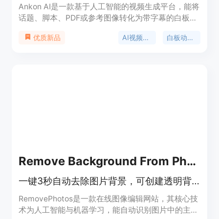
Ankon AI是一款基于人工智能的视频生成平台，能将
话题、脚本、PDF或参考图像转化为带字幕的白板讲
解视频。其重要性在于极大地简化了视频制作流程，
AI视频生成器
白板动画软件
优质新品
为创作者节省了大量时间和精力。主要优点包括：无
需学习动画软件，数分钟内即可完成视频制作；提供
5个免费积分，新用户在创始人测试版中可获得10个
免费积分；支持多种语言，包含字幕；具有个人仪表
盘、社区画廊和与Claude AI的集成等功能。产品背
景为满足教育工作者、营销人员和创作者等对专业白
板视频的需求。价格方面，一个积分等于一分钟成品
视频，渲染失败自动退款。定位是为有内容创作需求
但缺乏视频制作能力的用户提供便捷的视频制作解决
方案。
Remove Background From Photos
一键3秒自动去除图片背景，可创建透明背景或更换新背景，免费无注册
RemovePhotos是一款在线图像编辑网站，其核心技
术为人工智能与机器学习，能自动识别图片中的主