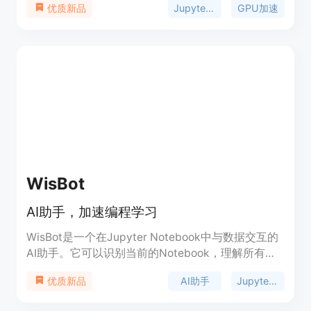
Jupyter笔记本
GPU加速
优质新品
Leila曾在Jane Street构建高性能基础设施，而
Trevor在斯坦福的Hazy Research Lab进行机器学习
研究。
WisBot
AI助手，加速编程学习
WisBot是一个在Jupyter Notebook中与数据交互的
AI助手。它可以识别当前的Notebook，理解所有的
代码和数据，并执行从探索性数据分析到高级机器学
AI助手
Jupyter Notebook
优质新品
习建模的任务。WisBot可以回答有关代码和数据的
任何问题，执行代码并自动化任务。通过WisBot，