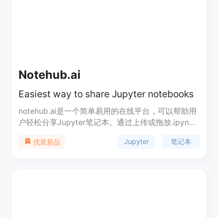
Notehub.ai
Easiest way to share Jupyter notebooks
notehub.ai是一个简单易用的在线平台，可以帮助用
户轻松分享Jupyter笔记本。通过上传或拖放.ipynb
文件，用户可以将笔记本与同事和朋友共享，并进行
Jupyter
笔记本
优质新品
实时协作和编辑。该平台还提供基于Markdown的笔
记本编辑器，方便用户记录和整理笔记。notehub.ai
支持最多10MB大小的文件上传，并提供了一套完整
的权限管理系统，可以精确控制笔记本的共享和编辑
权限。notehub.ai是一个强大的工具，适用于学术
界、数据科学家、程序员等各种使用Jupyter的人
群。