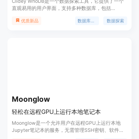
Clidey WhoDB是一个数据探索工具，它提供了一个
直观易用的用户界面，支持多种数据库，包括
PostgreSQL、MySQL、SQLite、MongoDB和
数据库管理
数据探索
优质新品
Redis。它利用GoLang的高性能，提供了快速响应的
数据库操作体验。WhoDB还支持Jupyter笔记本式的
查询环境，使得数据操作和探索更加直观。此外，
WhoDB还提供了交互式的数据库模式可视化和无缝
的内联编辑功能，增强了用户体验。WhoDB适合需
要高效数据库管理的企业和个人，它提供了免费的核
心功能，并有针对不同规模企业的付费服务选项。
Moonglow
轻松在远程GPU上运行本地笔记本
Moonglow是一个允许用户在远程GPU上运行本地
Jupyter笔记本的服务，无需管理SSH密钥、软件包
安装等DevOps问题。该服务由Leila和Trevor创立，