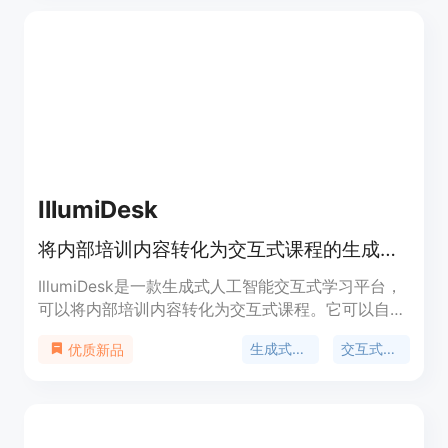
您可以在Jupyter Notebook中学习Python和数据科
学，并获得个人助手的支持。注册并解锁免费试用。
IllumiDesk
将内部培训内容转化为交互式课程的生成式人工智能
IllumiDesk是一款生成式人工智能交互式学习平台，
可以将内部培训内容转化为交互式课程。它可以自动
生成课程，包括自动评分的问题块、聊天GPT-4.0生
生成式人工智能
交互式学习平台
优质新品
成的编程示例和单元测试、文本和图像生成等。它还
可以与Python IDE和Jupyter Notebook集成，帮助
教师节省时间，最大化学习者参与度，提高课程质
量。