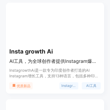
AI图像生成、3D模型生成、骨骼绑定、动画制作
等，实现了从创意概念到可交付3D资产的一站式创
作。目前页面未提及价格信息。其定位是为教育、工
业设计、游戏、影视等多个领域提供高效、便捷的
3D创作解决方案。
Insta growth Ai
AI工具，为全球创作者提供Instagram爆款内容及全账号审核，13语言可用。
InstagrowthAi是一款专为印度创作者打造的AI
Instagram增长工具，支持13种语言，包括多种印度
地区语言和英语。其重要性在于帮助创作者解决在
Instagram增长
AI工具
优质新品
Instagram上涨粉、创作爆款内容和实现盈利等难
题。主要优点有：能生成各类创意内容，通过深度
SEO优化提升账号曝光度，提供详细的账号分析和规
划，且有良好的用户支持和信任度。产品价格方面，
起步套餐只需35印度卢比，无免费试用。产品定位