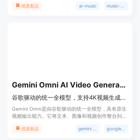
只需上传心情、风格或场景描述，就能快速生成独特
ai-music
music-generation
优质新品
的原创音乐。产品免费试用，专业版有优惠活动，适
合各类音乐创作者和内容制作者。其主要优点在于操
作简单，无需音乐理论知识，生成的音乐可免费商
用，解决了版权问题。
Gemini Omni AI Video Generator
谷歌驱动的统一全模型，支持4K视频生成、编辑与混音
Gemini Omni是由谷歌驱动的统一全模型，具有原生
视频输出能力。它将文本、图像和视频创作整合到一
个对话系统中，区别于传统的独立生成器。其重要性
gemini omni
google gemini omni
优质新品
在于提供了一站式的多媒体创作解决方案，减少了工
具切换的繁琐。主要优点包括支持4K渲染、高达