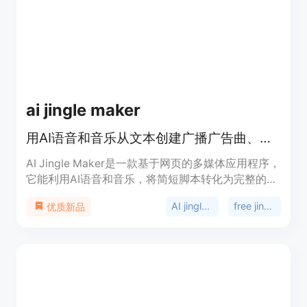
效获取需求而开发。价格方面，提供免费、基础
（59美元/31天）、专业（199美元/31天）和高级
（699美元/31天）等不同套餐。定位是为开发者、
AI构建者、自动化工程师和全球企业提供可靠、可扩
展的社交媒体数据访问服务。
ai jingle maker
用AI语音和音乐从文本创建广播广告曲、电台ID、开场白等
AI Jingle Maker是一款基于网页的多媒体应用程序，
它能利用AI语音和音乐，将简短脚本转化为完整的音
频广告曲。主要优点包括生成速度快，多数广告曲能
AI jingle maker
free jingle maker
优质新品
在10到30秒内生成；提供商业许可，生成内容可用
于广告、播客和广播；使用授权音乐，无版权风险；
声音风格一致，确保营销活动中的音频品牌统一。新
用户可获得2个免费积分进行免费语音生成，付费计
划可解锁更多语音生成、更强的语音和更高的使用限
制，有一次性付费选项，积分永不过期。该产品定位
为帮助用户快速、简便地创建专业的广播广告曲、电