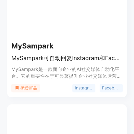
是助力全球尤其是印度的创作者在Instagram上快速
成长和变现。
MySampark
MySampark可自动回复Instagram和Facebook评论，即时发DM，24/7捕获潜在客户。
MySampark是一款面向企业的AI社交媒体自动化平
台。它的重要性在于可显著提升企业社交媒体运营效
率。主要优点包括能够自动化处理评论和私信，提供
Instagram自动DM工具
Facebook评论自动回复工具
优质新品
精准的产品回复，支持多平台统一管理等。产品背景
方面，由Saurabh Infosys推出。价格上，可免费开
始使用。其定位是帮助企业团队在一个工作空间内创
建活动、安排帖子发布、自动回复评论和私信、用AI
回答产品问题、管理收件箱对话以及跟踪分析数据。