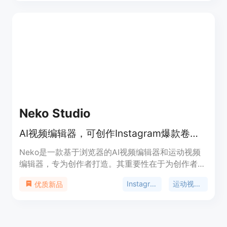
品牌的照片；支持4K高清输出，满足Etsy的图片要
求。产品背景是针对Etsy卖家在产品摄影方面的痛点
而开发。价格方面，提供10次免费模拟图生成机会，
后续可能需要付费使用。定位是帮助Etsy卖家轻松创
建吸引人的产品列表图片，提升店铺竞争力。
Neko Studio
AI视频编辑器，可创作Instagram爆款卷轴、管理内容、助力品牌成长
Neko是一款基于浏览器的AI视频编辑器和运动视频
编辑器，专为创作者打造。其重要性在于为创作者提
供了便捷、高效的视频创作方式，无需安装即可使
Instagram内容管理
运动视频编辑
优质新品
用。主要优点包括生成3D效果和动画字幕、支持一
键导出高分辨率视频、能够根据文本提示进行场景编
辑等。产品背景是满足创作者在社交媒体平台上制作
吸引人内容的需求。未提及价格，定位为面向创作者