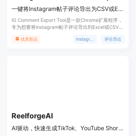
一键将Instagram帖子评论导出为CSV或Excel格式
IG Comment Export Tool是一款Chrome扩展程序，
专为想要将Instagram帖子评论导出到Excel或CSV文
件的用户打造。它能够帮助用户轻松抓取评论数据，
Instagram
评论导出
优质新品
为数据分析、竞赛管理等提供便利。该插件的主要优
点在于操作便捷，只需一键即可完成评论导出；支持
CSV和Excel两种常见格式，方便用户后续处理；能
有效处理IG的速率限制错误，确保导出过程顺利进
行。此产品免费使用，定位为满足用户对Instagram
评论数据导出和分析的需求。
ReelforgeAI
AI驱动，快速生成TikTok、YouTube Shorts和Reels无脸视频，无模板无影子封禁