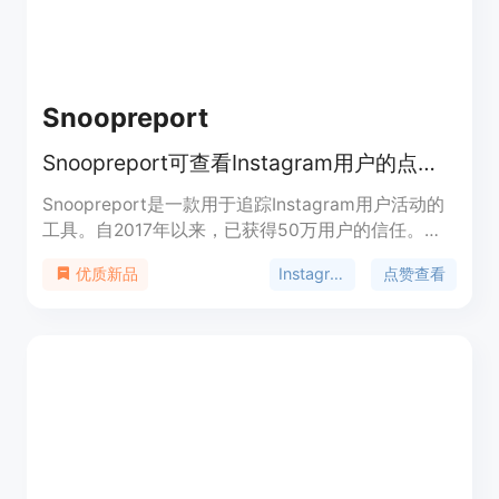
台ID、开场白和赞助商标签等，适用于广播电台、播
客创作者、本地企业等。
Snoopreport
Snoopreport可查看Instagram用户的点赞、关注等活动，无需安装应用。
Snoopreport是一款用于追踪Instagram用户活动的
工具。自2017年以来，已获得50万用户的信任。它
结合公开数据和自有平台，能轻松实现Instagram活
Instagram活动追踪
点赞查看
优质新品
动追踪，且保证用户隐私。其主要优点在于无需安装
应用，能自动化生成准确报告，还提供强大的AI洞
察。价格为每周0.99美元，定位为满足个人了解他人
兴趣、专业人士进行社交监听等需求。