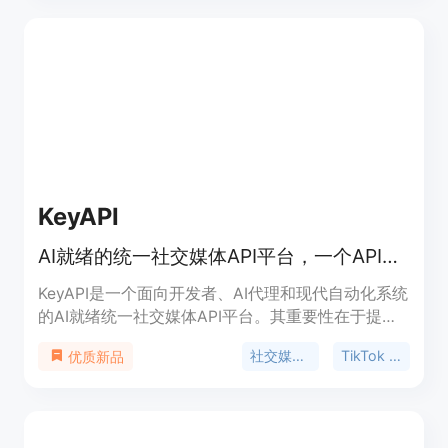
120fps的帧率、内置音频合成、导演模式以及聊天内
编辑等功能。目前页面提到有限时优惠，顶级模型可
享受40%的折扣，但未明确常规价格，定位为高端的
AI视频创作工具，适合专业创作者和有高质量视频创
作需求的用户。
KeyAPI
AI就绪的统一社交媒体API平台，一个API密钥打通20+平台
KeyAPI是一个面向开发者、AI代理和现代自动化系统
的AI就绪统一社交媒体API平台。其重要性在于提供
了统一的API接口，解决了传统社交媒体数据获取中
社交媒体API
TikTok API
优质新品
碎片化集成、多密钥管理和速率限制混乱的问题。主
要优点包括统一平台覆盖、AI代理优先架构、易于使
用、实时和历史数据兼备、响应迅速、提供一对一支
持等。产品背景是为满足开发者对社交媒体数据的高