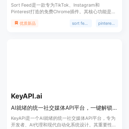
Sort Feed是一款专为TikTok、Instagram和
Pinterest打造的免费Chrome插件。其核心功能是对
这三个平台上的帖子进行排序，无论是按互动量还是
sort feed chrome扩展
pinterest排序扩展
优质新品
日期都能轻松实现，还支持一键导出数据，大大加速
了调研流程。该插件的重要性在于它为创作者和社交
团队提供了高效的内容管理和分析工具，能让他们快
速筛选出优质内容，节省时间和精力。它的主要优点
包括操作便捷、数据导出功能实用、不影响浏览器性
能等。价格方面，它是完全免费的，无需信用卡即可
安装使用。其定位是帮助创作者和社交团队更高效地
处理社交媒体内容。
KeyAPI.ai
AI就绪的统一社交媒体API平台，一键解锁超20个平台数据
KeyAPI是一个AI就绪的统一社交媒体API平台，专为
开发者、AI代理和现代自动化系统设计。其重要性在