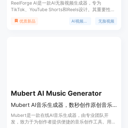
ReelForge AI是一款AI无脸视频生成器，专为
TikTok、YouTube Shorts和Reels设计。其重要性在
于能极大提高视频创作效率，帮助创作者轻松产出爆
AI视频生成
无脸视频
优质新品
款短视频。主要优点有：无需模板，避免影子封禁；
能在数分钟内生成独特的脚本、语音和视觉效果；无
需视频编辑经验，全自动化操作。产品背景是满足短
视频创作者对高效、便捷、多样化视频创作的需求。
价格方面，提供免费到147美元/月的多种套餐，无视
频渲染或导出费用。定位是为短视频创作者提供一站
式服务。
Mubert AI Music Generator
Mubert AI音乐生成器，数秒创作原创音乐，免费试用
Mubert是一款在线AI音乐生成器，由专业团队开
发，致力于为创作者提供便捷的音乐创作工具。用户