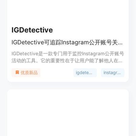
IGDetective
IGDetective可追踪Instagram公开账号关注、取关及互动情况，匿名且免费试用
IGDetective是一款专门用于监控Instagram公开账号
活动的工具。它的重要性在于让用户能了解他人在
Instagram上的动态。主要优点是匿名追踪，用户无
igdetective
instagram activity tracker
优质新品
需登录Instagram账号，不侵犯隐私且合法安全。该
产品提供免费版本，可追踪1个公开账号，有有限的
刷新次数；也有付费的高级版本，如周付12美元、月
付30美元，能追踪多达5个公开账号，提供更多功
能。其定位是满足用户对Instagram公开账号活动的
好奇心，帮助用户了解他人社交动态。