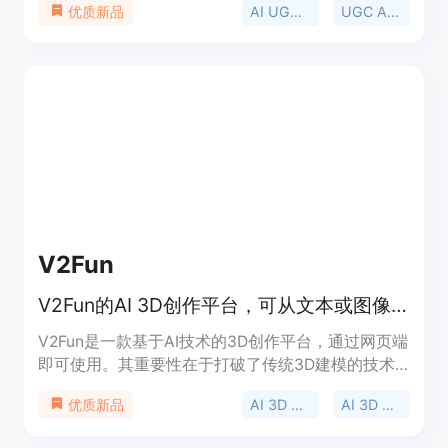
AI UGC Ads
UGC Ads AI
优质新品
面的需求。主要优点包括：无需聘请创作者、节省拍
摄和剪辑成本和时间、可快速生成多种广告变体进行
测试和推广。产品背景是针对传统UGC广告制作缓慢
且昂贵的痛点而开发。价格方面，AI UGC广告每条3
- 10美元，相比传统的每条150美元成本大幅降低。
定位是为电商卖家、广告代理商等提供一站式广告制
作解决方案。
V2Fun
V2Fun的AI 3D创作平台，可从文本或图像生成3D模型、角色、游戏资源和动画。
V2Fun是一款基于AI技术的3D创作平台，通过网页端
即可使用。其重要性在于打破了传统3D建模的技术
壁垒，让没有专业建模技能的人也能轻松创建3D内
AI 3D Model Generator
AI 3D creation platform
优质新品
容。主要优点包括大幅缩短生产时间、降低成本、支
持大规模内容生成等。该平台整合了多种AI工具，如