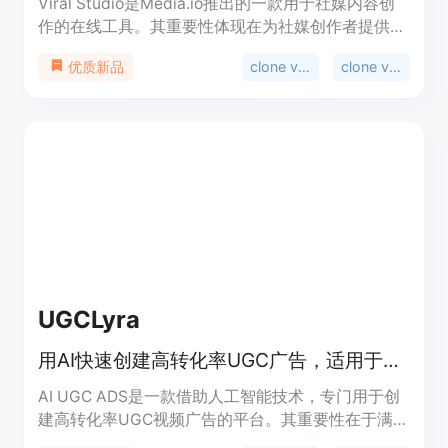
Viral Studio是Media.io推出的一款用于社媒内容创
作的在线工具。其重要性体现在为社媒创作者提供了
便捷、高效的内容制作途径。主要优点包括：紧跟
clone viral videos
clone viral
优质新品
TikTok、Instagram、YouTube和X等平台的流行趋
势，支持对爆款内容进行复刻和重新混合，能将社媒
URL转化为AI内容。其定位是帮助用户轻松制作出具
有传播力的社媒视频和图像。关于价格，文档未提
及，但推测可能有免费试用或付费模式。
UGCLyra
用AI快速创建高转化率UGC广告，适用于多平台，无需创作者和拍摄剪辑
AI UGC ADS是一款借助人工智能技术，专门用于创
建高转化率UGC视频广告的平台。其重要性在于满足
了企业和营销人员在快速、高效、低成本制作广告方