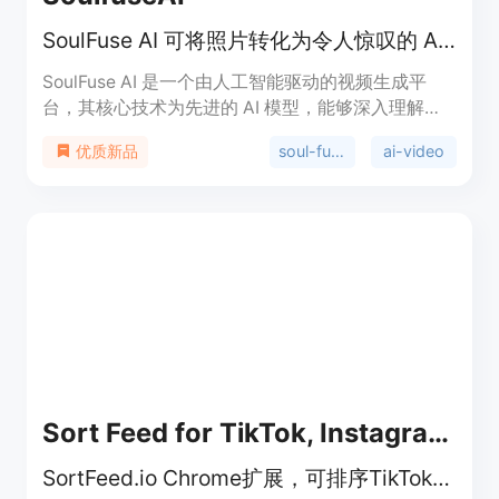
SoulFuse AI 可将照片转化为令人惊叹的 AI 视频，操作简单且风格多样。
SoulFuse AI 是一个由人工智能驱动的视频生成平
台，其核心技术为先进的 AI 模型，能够深入理解用
户上传的照片，将其转化为高质量的视频。该平台定
soul-fuse-ai
ai-video
优质新品
位广泛，适用于创作者、营销人员和企业等不同群
体。其主要优点包括：利用先进 AI 技术实现视频的
快速生成，拥有多种视频风格供用户选择，操作界面
简单直观，无需专业技术技能，且生成的视频质量
高，可达到广播级水准。此外，平台还提供了丰富的
自定义选项，能够满足不同用户的个性化需求。关于
价格，文档中未明确提及，但提到了“Affordable
Pricing”，推测可能是付费使用。
Sort Feed for TikTok, Instagram &amp; Pinterest
SortFeed.io Chrome扩展，可排序TikTok、Instagram和Pinterest帖子并导出数据。