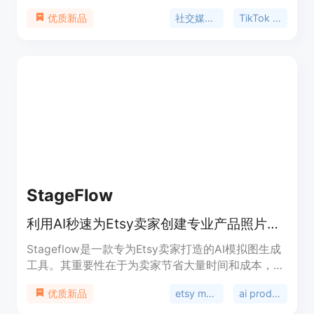
于为用户提供了便捷、高效、全面的社交媒体数据访
社交媒体API
TikTok API
优质新品
问方式。主要优点包括：统一平台覆盖，一个API密
钥可访问20个平台，避免碎片化集成和多令牌管理；
AI代理优先架构，适用于LLM工作流和自动化框架；
易于使用，只需添加授权头即可；提供实时和历史数
据，方便进行深入分析和市场情报挖掘；响应速度
快，提供1对1支持。产品背景是满足开发者和企业对
社交媒体数据的需求。价格方面，提供免费版用于测
试和探索，还有基础版、专业版和企业版等不同套
餐，根据需求选择不同的信用额度。定位是为开发
者、AI构建者、自动化工程师和全球企业提供可靠、
可扩展的社交媒体数据访问服务。
StageFlow
利用AI秒速为Etsy卖家创建专业产品照片，无需相机和拍摄
Stageflow是一款专为Etsy卖家打造的AI模拟图生成
工具。其重要性在于为卖家节省大量时间和成本，无
需专业摄影设备和复杂的后期处理知识。主要优点包
etsy mockup generator
ai product photography
优质新品
括操作简单，无需学习曲线，能快速生成专业的产品
照片；提供丰富的场景提示和美学风格，可定制符合