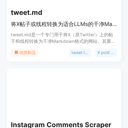
tweet.md
将X帖子或线程转换为适合LLMs的干净Markdown格式
tweet.md是一个专门用于将X（原Twitter）上的帖
子和线程转换为干净Markdown格式的网站。其重要
性在于为LLMs、智能体和研究人员提供了方便获取
tweet to markdown
X post to markdown
优质新品
和处理X内容的方式。优点包括输出格式干净、适合
LLMs使用、节省令牌等。产品背景是为了解决从X获
取内容时存在的杂乱、部分线程不完整和统计不可靠
等问题。价格方面，提供免费的有限转换次数，也有
不同价格的信用包可供购买，如5美元的5个单帖子
转换包、19美元的2200个信用包和49美元的6000个
信用包。定位是为需要处理X内容的专业人士和研究
者提供便利工具。
Instagram Comments Scraper