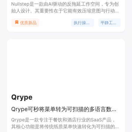
Nullstep是一款由AI驱动的反拖延工作空间，专为创
始人设计。其重要性在于它能有效压缩意图与行动之
间的差距，帮助用户停止拖延，专注执行。主要优点
执行操作系统
平静工作空间
优质新品
包括拥有无摩擦的Zen引擎，可消除数字噪音；提供
快速的交互体验，整个工作空间的交互时间低于100
毫秒；将代码库、任务、AI会话和决策等统一到一个
神经仪表板，避免用户在多个工具之间切换。产品背
景针对独立创始人、单人运营者和早期创业者等人
群。价格方面，Nexus计划永久免费，无需信用卡，
Pro计划每月15美元，Sovereign计划每月39美元，
后两者可解锁高级功能。
Qrype
Qrype可秒将菜单转为可扫描的多语言数字体验，提供30天免费试用。
Qrype是一款专注于餐饮和酒店行业的SaaS产品，
其核心功能是将传统纸质菜单快速转化为可扫描的多