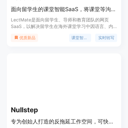
面向留学生的课堂智能SaaS，将课堂等沟通转化为可复习双语笔记。
LectMate是面向留学生、导师和教育团队的网页
SaaS，以解决留学生在海外课堂学习中因语言、内
容记录等问题导致的学习困难为背景而开发。它运用
课堂智能SaaS
实时转写
优质新品
专门的音频模型和语言模型，对实时课堂、录音、会
议和访谈进行转写和翻译，生成可搜索的双语笔记。
主要优点在于能帮助学生实时跟上课程、理解专业内
容、方便复习，还能让导师检查学生理解情况，教育
团队统一学习记录。产品定位为严肃复习使用的完整
学习系统，价格信息未提及。
Nullstep
专为创始人打造的反拖延工作空间，可快速将目标转化为可执行计划。