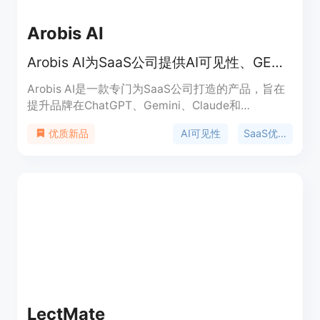
Arobis AI
Arobis AI为SaaS公司提供AI可见性、GEO和AEO优化服务
Arobis AI是一款专门为SaaS公司打造的产品，旨在
提升品牌在ChatGPT、Gemini、Claude和
Perplexity等AI搜索引擎和问答平台上的可见性。它
AI可见性
SaaS优化
优质新品
采用了经过测试的结构化工作流程，专注于AI搜索答
案优化，而不仅仅是传统的SEO。其重要性在于随着
AI搜索的兴起，买家决策方式发生了变化，该产品能
帮助SaaS公司在AI生成的答案中脱颖而出，控制推
荐、影响决策并主导所在类别。产品背景是适应AI搜
索和答案引擎优化的趋势，价格方面提供免费的AI可
见性审计，后续优化服务未提及。定位是帮助SaaS
公司适应AI搜索，提升品牌在AI领域的影响力。
LectMate