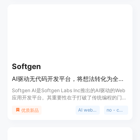
可应用于SaaS、云、浏览器和GenAI等场景，适用于
有数据安全需求的企业。价格信息未提及。
Softgen
AI驱动无代码开发平台，将想法转化为全栈Web应用
Softgen AI是Softgen Labs Inc推出的AI驱动的Web
应用开发平台。其重要性在于打破了传统编程的门
槛，让非技术人员也能轻松构建全栈Web应用。主要
AI web app builder
no - code development
优质新品
优点包括无需编码、快速开发、支持多种技术栈等。
价格方面，提供33美元/年的会员订阅，有3天免费
试用，采用按使用量付费的模式。定位是帮助用户快
速将想法转化为实际的Web应用，适合快速推出