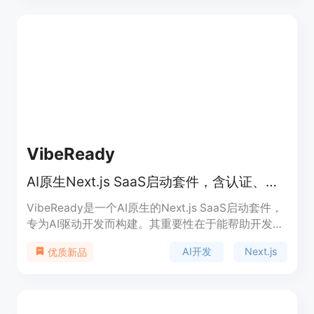
准定位受众，根据页面、触发条件、语言、设备或时
间表展示更新，避免给用户带来干扰；提供详细的分
析功能，可跟踪公告的点击量、浏览量和采用率，了
解用户参与度。产品背景信息方面，它注重设计细
节，提供贴合产品的公告体验。价格方面，采用基于
月活跃用户（MAU）的公平定价策略，有免费计划
和不同档次的付费计划可供选择，适合不同规模和发
展阶段的团队。其定位是为各类SaaS产品团队提供
简单、高效的应用内公告解决方案。
VibeReady
AI原生Next.js SaaS启动套件，含认证、计费等，从149美元起
VibeReady是一个AI原生的Next.js SaaS启动套件，
专为AI驱动开发而构建。其重要性在于能帮助开发者
快速搭建生产就绪的SaaS应用。主要优点包括提供
AI开发
Next.js
优质新品
AI框架，使AI工具生成的代码在整个代码库中保持一
致，避免处理AI生成代码的幻觉问题；所有功能采用
LLM友好格式文档记录，便于AI理解和遵循。背景信
息方面，它基于AGENTS.md这一被20k仓库采用的