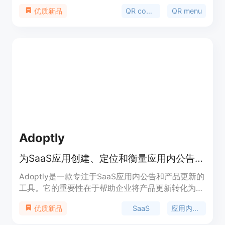
语言数字菜单。该产品的重要性在于适应了现代餐饮
QR code for restaurants
QR menu
优质新品
行业对于无接触服务的需求，提升了顾客的用餐体
验。主要优点包括操作简单便捷，能在短时间内将纸
质菜单数字化；支持多种格式上传，如照片、PDF或
Excel；具备自动翻译功能，可翻译成30种语言，满
足不同食客的语言需求；提供丰富的自定义选项，能
让菜单风格匹配餐厅空间。产品提供30天免费试
用，无需信用卡，之后采用订阅模式，有月付和年付
两种选择，年付可节省36%费用。其定位是为餐厅和
酒店提供高效、便捷的数字菜单解决方案。
Adoptly
为SaaS应用创建、定位和衡量应用内公告、产品更新横幅等
Adoptly是一款专注于SaaS应用内公告和产品更新的
工具。它的重要性在于帮助企业将产品更新转化为功
能采用，提高用户对新功能的发现率和使用率。主要
SaaS
应用内公告
优质新品
优点包括无需代码，产品和营销团队可自行设计、更
新和发布消息，让工程团队专注于产品开发；能够精