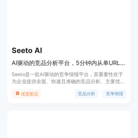
LLM无关行业标准构建。价格从149美元起，定位为
帮助开发者专注于业务开发，而非修复AI代码问题。
Seeto AI
AI驱动的竞品分析平台，5分钟内从单URL分析多项竞品信息
Seeto是一款AI驱动的竞争情报平台，其重要性在于
为企业提供全面、快速且准确的竞品分析。主要优点
包括分析速度快，只需5分钟就能完成原本需要数小
竞品分析
竞争情报
优质新品
时的手动工作；数据准确性高，所有数据都经过来源
验证；功能全面，涵盖竞品的功能、定价、SEO、定
位和信息传递等多个方面。产品背景是为满足SaaS
团队对高效竞品分析的需求而开发。价格方面文档未
明确提及，推测可能有免费试用和付费版本。定位是
为快速交付产品并参与竞争的团队提供服务，帮助他