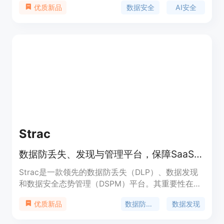
数据安全
AI安全
优质新品
解AI和SaaS生态系统中的安全风险。其主要优点包
括能够应对新的AI威胁向量，保障数据在生成或被访
问时的安全；可以根据组织的独特需求和AI使用情况
创建和管理上下文驱动的安全政策；支持对员工和AI
的访问进行管理，确保数据交互的安全性等。该平台
面向企业级用户，适合在多个行业使用，如医疗保
健、金融服务和保险等。关于价格，文档中未提及，
推测可能提供免费试用或付费模式。
Strac
数据防丢失、发现与管理平台，保障SaaS、云、浏览器和GenAI安全
Strac是一款领先的数据防丢失（DLP）、数据发现
和数据安全态势管理（DSPM）平台。其重要性在于
为企业提供全面的数据安全防护，防止敏感数据泄
数据防丢失
数据发现
优质新品
露。主要优点包括自动化修复、实时准确的敏感数据
检测与分类、支持多平台和多种应用的集成等。产品