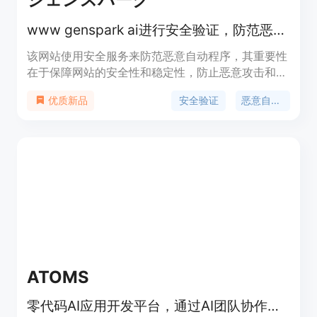
www genspark ai进行安全验证，防范恶意自动程序，验证后等待响应。
该网站使用安全服务来防范恶意自动程序，其重要性
在于保障网站的安全性和稳定性，防止恶意攻击和自
动化程序的滥用。主要优点是能够有效识别和阻止恶
安全验证
恶意自动程序防范
优质新品
意自动程序，为用户提供安全的访问环境。产品背景
信息暂不明确，页面未提及价格相关内容，定位可能
是为用户提供安全验证后的正常访问服务。
ATOMS
零代码AI应用开发平台，通过AI团队协作将创意快速转化为可盈利的Full-stack产品。