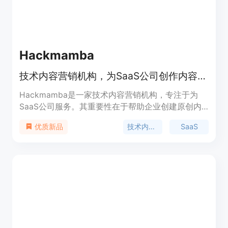
们在市场中取得优势。
Hackmamba
技术内容营销机构，为SaaS公司创作内容，驱动产品增长。
Hackmamba是一家技术内容营销机构，专注于为
SaaS公司服务。其重要性在于帮助企业创建原创内
容和文档，增强开发者对产品的信任，推动产品增
技术内容营销
SaaS
优质新品
长。主要优点包括：能提供高质量、开发者友好的内
容，解决文档组织混乱、内容质量不高、与产品路线
图不匹配等问题；拥有专业团队，包括技术作家、平
面设计师、SEO专家等，成本比市场低30%；交付速
度快，能以更少的人力实现3倍的产出。价格方面未
明确提及，可能是付费模式。定位是为SaaS团队解
决技术内容营销难题，提升开发者体验和产品市场竞
争力。