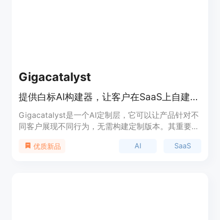
MVP。
Gigacatalyst
提供白标AI构建器，让客户在SaaS上自建应用，提升使用与留存率。
Gigacatalyst是一个AI定制层，它可以让产品针对不
同客户展现不同行为，无需构建定制版本。其重要性
在于能够帮助软件公司快速响应客户需求，提升客户
AI
SaaS
优质新品
满意度和留存率。主要优点包括：无需工程师参与即
可交付关键功能，通过嵌入AI构建器，让客户可以使
用自然语言构建符合自身工作流程的应用、仪表盘和
自动化程序；能够提高客户对SaaS产品的使用频
率、延长客户留存时间并加速业务拓展。产品背景是
获得了Y Combinator的支持。价格方面，定价取决
于预期使用情况，需联系获取定制报价，多数实施项