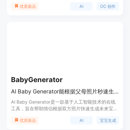
在于为用户提供了便捷、高效的角色创作途径，无需
AI
OC 创作
优质新品
绘画技能。主要优点包括操作简单，能快速将用户的
创意转化为具体的角色形象，支持多种风格和形式的
角色设计，还可实现角色的动画制作。该平台提供免
费使用，适合各类有角色创作需求的人群，如动漫爱
好者、游戏开发者、角色设计师等。
BabyGenerator
AI Baby Generator能根据父母照片秒速生成逼真的未来宝宝预览图。
AI Baby Generator是一款基于人工智能技术的在线
工具，旨在帮助情侣根据双方照片快速生成未来宝宝
的逼真预览图。其重要性在于为情侣们提供了一种有
AI
宝宝生成
优质新品
趣的方式来满足对未来宝宝长相的好奇，还可用于怀
孕公告、家庭互动等场景。该产品的主要优点是操作