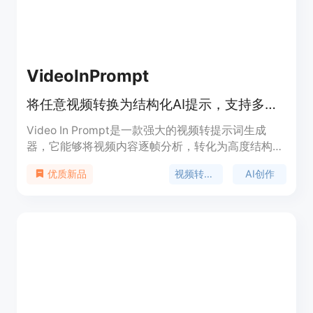
VideoInPrompt
将任意视频转换为结构化AI提示，支持多种AI引擎
Video In Prompt是一款强大的视频转提示词生成
器，它能够将视频内容逐帧分析，转化为高度结构化
的文本提示和JSON元数据，适用于Runway、Sora
视频转提示词
AI创作
优质新品
和Midjourney等多种AI生成工具。该产品的重要性在
于为创作者节省大量时间和精力，避免手动编写提示
词时遗漏细微的电影细节。其主要优点包括输出一
致、高度详细、结构化，能在数秒内完成转换。产品
背景是为满足创作者对高效利用视频内容进行AI创作
的需求而开发。价格方面，免费账户可处理最大
50MB的视频文件，Pro和Enterprise计划可处理更大
的视频文件，Enterprise层还提供完整的REST API访
问。产品定位是为视频创作者、AI开发者等提供便捷