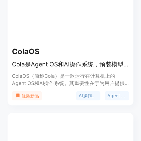
需求，无论是普通业主、园艺爱好者还是专业景观设
计师都能从中受益。对于匿名用户，可免费进行3次
最终图像生成，之后可选择是否登录进一步使用。产
品定位为服务于各类有花园设计需求的人群，帮助他
们在实际施工或购买植物前探索和比较不同的设计方
案。
ColaOS
Cola是Agent OS和AI操作系统，预装模型工具，能与人共同进化。
ColaOS（简称Cola）是一款运行在计算机上的
Agent OS和AI操作系统。其重要性在于为用户提供
了一个智能、便捷且能与个人共同成长的工作辅助平
AI操作系统
Agent OS
优质新品
台。它的主要优点众多，比如开箱即用，预装有超过
110个精选模型、工具和Skill，用户无需进行复杂配
置；还能无微不至地理解用户意图，精准执行任务；
并且会随着用户能力提升而共同进化。产品定位是成
为用户的AI拍档，助力用户解决工作和生活中的各类
问题。页面未提及价格信息。