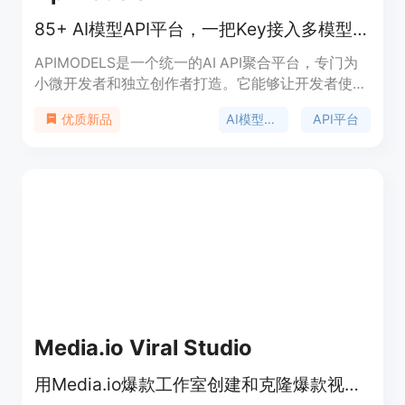
积分。定位是面向各类创作者，提供一站式图像转视
85+ AI模型API平台，一把Key接入多模型，比官方便宜95%，即用免认证。
频服务。
APIMODELS是一个统一的AI API聚合平台，专门为
小微开发者和独立创作者打造。它能够让开发者使用
一个API key调用Anthropic、Google、OpenAI等厂
AI模型聚合
API平台
优质新品
商的图片、视频、语言和语音模型，底层模型与官方
API完全一致，但价格最高比官方便宜95%，按量付
费且无门槛。该平台聚合了全球最先进的主力模型，
提供在线playground，即开即用，无需认证，还支
持使用OpenAI和Anthropic官方SDK直接接入。支付
方式支持Stripe和支付宝，生成的图片和视频在
Cloudflare R2存储保留7天。
Media.io Viral Studio
用Media.io爆款工作室创建和克隆爆款视频与图像，紧跟社媒趋势