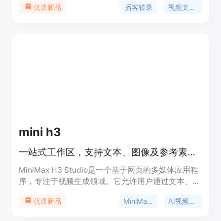
播客转录
视频文字稿
优质新品
重要性在于帮助用户更高效地从音频和视频内容中获
取信息。主要优点包括支持多种语言、提供AI摘要、
关键要点、精彩金句和思维导图，还能基于完整文稿
与AI对话。产品背景是为了满足人们从播客和视频学
习的需求。价格方面，有免费套餐每月提供150积
分，也有Lite、Standard、Pro等付费订阅方案，适
合不同使用频率和需求的用户。
mini h3
一站式工作区，支持文本、图像及参考素材生成视频并跟踪任务。
MiniMax H3 Studio是一个基于网页的多媒体应用程
序，专注于视频生成领域。它允许用户通过文本、图
像和参考素材创建视频，为视频制作提供了多元化的
MiniMax H3
AI视频生成器
优质新品
解决方案。该产品的重要性在于简化了视频制作流
程，降低了制作门槛，让更多人能够轻松创建专业级