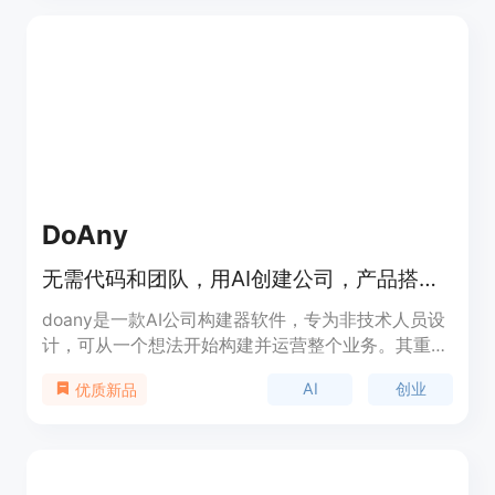
视频。其主要优点包括拥有清晰的设置界面，用户可
以直观地配置视频的时长、分辨率、源资产和信用额
度等参数；具备精确的信用额度估算功能，能在生成
视频前帮助用户了解成本；提供了强大的任务跟踪机
制，可实时跟踪任务状态，确保用户随时掌握视频生
成进度。关于价格，页面未详细提及，推测可能采用
付费模式，可能有免费试用。产品定位于满足不同团
队和个人的视频制作需求，适用于需要快速进行视频
实验的场景。
DoAny
无需代码和团队，用AI创建公司，产品搭建、找人、销售全包，100%所有权。
doany是一款AI公司构建器软件，专为非技术人员设
计，可从一个想法开始构建并运营整个业务。其重要
性在于降低了创业门槛，让更多有想法的人能够轻松
AI
创业
优质新品
创业。主要优点包括无需代码和团队、快速上线、全
程支持、拥有100%所有权、成本低等。背景信息是
为了帮助无技术背景的创业者实现创业梦想而开发。
价格方面，免费启动，之后每月99美元的固定费