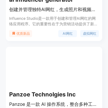
创建并管理独特AI网红，生成照片和视频提升品牌在线形象
Influence Studio是一款用于创建和管理AI网红的网
络应用程序。它的重要性在于为营销活动提供了新的
手段，帮助品牌快速创建独特的AI网红形象，生成一
AI网红
虚拟网红
优质新品
致的照片和视频，从而增强品牌在网络上的影响力。
该产品的主要优点包括可以快速创建AI网红，支持多
种内容生成方式，如角色照片、创作者视频、图像转
视频等，并且可以对角色进行锁定以便在不同场景中
重复使用。产品提供免费试用，首次可获得一个5秒
低分辨率的快速视频，更高成本的模式需要使用信用
点。其定位是为营销人员、品牌商等提供AI网红内容
生成解决方案。
Panzoe Technolgies Inc
Panzoe 是一款 AI 操作系统，整合多种工具，提供一站式智能服务。