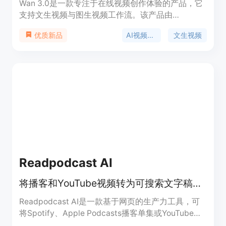
Wan 3.0是一款专注于在线视频创作体验的产品，它
支持文生视频与图生视频工作流。该产品由
wan30.art推出，将创作者直接带入默认选中Wan
AI视频生成
文生视频
优质新品
3.0的AI视频工作室。其主要优点包括以提示词为
先，可将自然语言场景描述转化为短视频片段；能将
静帧、产品图或角色概念导入并赋予可控动态；无需
本地部署，在浏览器中即可使用；支持对视频时长、
分辨率等进行控制。价格方面，新用户可获得少量新
手积分及每日签到奖励，进行免费试用，重度使用可
选择付费积分方案。其定位是为搜索Wan 3.0相关内
容的用户提供便捷、高效的在线视频创作服务。
Readpodcast AI
将播客和YouTube视频转为可搜索文字稿，还能生成摘要、导图等。
Readpodcast AI是一款基于网页的生产力工具，可
将Spotify、Apple Podcasts播客单集或YouTube视
频转换为带时间戳和说话人识别的可搜索文字稿。其