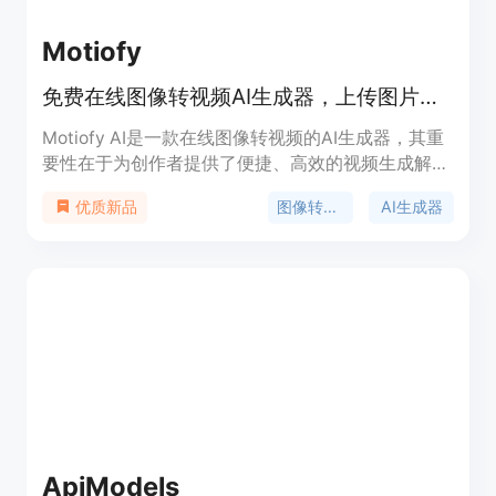
Motiofy
免费在线图像转视频AI生成器，上传图片、描述动作、选模型，数分钟出视频。
Motiofy AI是一款在线图像转视频的AI生成器，其重
要性在于为创作者提供了便捷、高效的视频生成解决
方案。主要优点包括操作简单，无需专业技能，只需
图像转视频
AI生成器
优质新品
上传图片、描述动作、选择模型即可在数分钟内生成
视频；提供多种模型和丰富的参数设置，如宽高比、
时长、分辨率等，创作者可根据需求精细控制视频效
果；支持设置起始帧和结束帧，还能导入参考图像，
最大程度满足个性化创作需求；成本低，新用户有免
费额度，后续按需付费。产品背景是顺应AI技术发展
和创作者对高效视频制作工具的需求而诞生。价格方
面，新用户免费获得一定额度，后续有不同套餐可
选，如Motiofy Starter每月20美元（年付240美
元），有2000个积分；Motiofy Creator每月40.33
美元（年付400美元），有6000个积分；Motiofy
ApiModels
Pro每月100.83美元（年付1000美元），有15000个