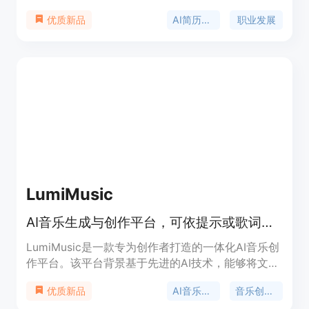
析，将求职者的实际工作经验转化为与目标岗位匹配
AI简历生成
职业发展
优质新品
的有力证据，生成符合ATS系统要求的优质简历。产
品背景基于当下激烈的职场竞争，求职者需要更具针
对性和专业性的简历来脱颖而出。价格方面，首份目
标简历仅需1.99美元，后续每份4.99美元，还有月度
会员和职业报告等付费选项。它的定位是帮助求职者
提升简历质量，增加求职成功率。
LumiMusic
AI音乐生成与创作平台，可依提示或歌词创作完整歌曲并完善。
LumiMusic是一款专为创作者打造的一体化AI音乐创
作平台。该平台背景基于先进的AI技术，能够将文本
或歌词转化为高质量、富有表现力的歌曲。其重要性
AI音乐生成
音乐创作平台
优质新品
在于打破了传统音乐创作的门槛，让没有专业音乐知