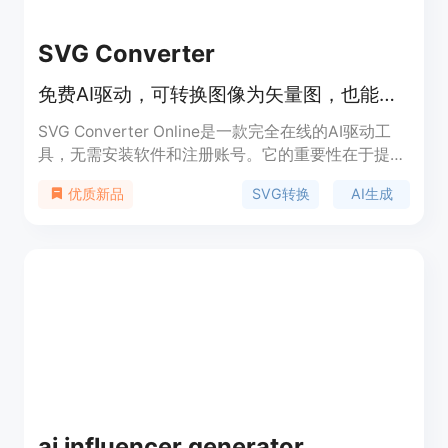
的视频转提示词解决方案。
SVG Converter
免费AI驱动，可转换图像为矢量图，也能根据描述生成SVG艺术作品
SVG Converter Online是一款完全在线的AI驱动工
具，无需安装软件和注册账号。它的重要性在于提供
了一站式的图像矢量转换和AI创作解决方案，满足设
SVG转换
AI生成
优质新品
计、印刷等多领域需求。其主要优点包括免费使用、
速度快，支持多种文件格式的双向转换，处理结果干
净、可编辑，能保持色彩、比例和边缘质量的一致
性，还能有效清理图像噪声。背景信息方面，这款工
具受到设计师、开发者和印刷店等的喜爱。价格方
面，完全免费，所有工具均可免费使用，无账号、订
阅或水印限制。定位是为有图像转换和创作需求的用
户提供便捷、高效的服务。
ai influencer generator