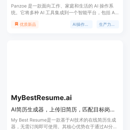
Panzoe 是一款面向工作、家庭和生活的 AI 操作系
统。它将多种 AI 工具集成到一个智能平台，包括 AI
大脑、每日简报、内置 ChatGPT 及 25 个 AI 应用。
AI操作系统
生产力工具
优质新品
其重要性在于为用户提供一站式解决方案，避免使用
多个分散的 AI 工具。主要优点有：统一平台整合，
避免信息分散；智能助手提供个性化服务；多平台集
成，方便使用。产品背景是为满足人们在不同场景下
对高效、智能工具的需求。价格方面提供 7 天免费试
用，之后需订阅，具体价格未详细说明。定位是成为
人们生活中不可或缺的智能助手，帮助用户更好地管
理生活、工作和学习。
MyBestResume.ai
AI简历生成器，上传旧简历，匹配目标岗位，生成ATS友好简历，首份仅$1.99
My Best Resume是一款基于AI技术的在线简历生成
器，无需订阅即可使用。其核心优势在于通过AI分