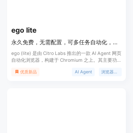
版价格定制。定位是为企业提供专业的AI代理平台，
帮助企业更安全、高效地利用AI技术。
ego lite
永久免费，无需配置，可多任务自动化，比 agent-browser 快 3.45 倍。
ego (lite) 是由 Citro Labs 推出的一款 AI Agent 网页
自动化浏览器，构建于 Chromium 之上。其主要功
能是让 AI Agent 可驱动浏览器进行自动化任务。重
AI Agent
浏览器自动化
优质新品
要性在于能显著提升网络自动化任务的执行效率。主
要优点包括永久免费且无需配置，可同时运行 100 多
个浏览器自动化任务，速度比 agent-browser 快
3.45 倍，降低 Token 消耗，能继承 Chrome 登录状
态等。价格方面，产品是永久免费的。定位是为 AI
Agent 与人类用户提供一个可共享使用的浏览器，方
便进行网络自动化操作。