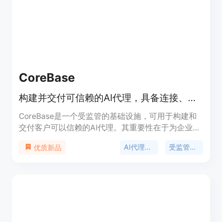
用，无按座位收费和隐藏成本。定位是为非技术创业
者提供一站式创业解决方案。
CoreBase
构建并交付可信赖的AI代理，具备连接、权限、审计和成本控制功能。
CoreBase是一个受监管的基础设施，可用于构建和
交付客户可以信赖的AI代理。其重要性在于为企业提
供了一个安全、可控的AI代理开发和部署环境。主要
AI代理基础设施
受监管的AI代理
优质新品
优点包括内置连接器、权限管理、审计和成本控制功
能；提供OpenAI兼容的API和可嵌入的聊天小部件；
支持对数据库、API和50多个应用程序进行查询和自
动化操作；具备多租户隔离和全面审计功能；可通过
开源CoreMCP桥接器访问本地和遗留系统。产品背
景是为满足企业在安全、合规的前提下使用AI代理的
需求。价格方面，提供免费、专业和团队计划，企业