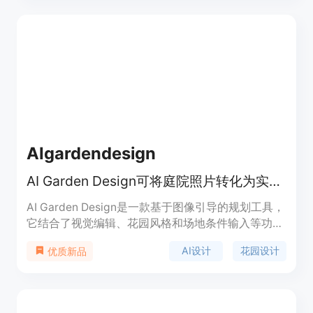
简便，只需上传照片即可在短时间内获得预览结果，
且支持快速重试不同照片组合；同时注重数据安全，
照片会被安全处理。产品定位为免费的趣味工具，让
用户轻松体验生成未来宝宝的乐趣。
AIgardendesign
AI Garden Design可将庭院照片转化为实用花园设计概念，免费在线探索。
AI Garden Design是一款基于图像引导的规划工具，
它结合了视觉编辑、花园风格和场地条件输入等功
能。其重要性在于为用户提供了便捷、高效且个性化
AI设计
花园设计
优质新品
的花园设计方案。主要优点包括可以从真实庭院照片
出发，保留房产原有特征，考虑当地气候和光照等条
件，支持多种花园风格选择，免费提供一定数量的设
计方案。产品背景是满足人们对于花园个性化设计的