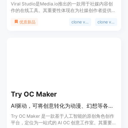
Viral Studio是Media.io推出的一款用于社媒内容创
作的在线工具。其重要性体现在为社媒创作者提供了
便捷、高效的内容制作途径。主要优点包括：紧跟
clone viral videos
clone viral
优质新品
TikTok、Instagram、YouTube和X等平台的流行趋
势，支持对爆款内容进行复刻和重新混合，能将社媒
URL转化为AI内容。其定位是帮助用户轻松制作出具
有传播力的社媒视频和图像。关于价格，文档未提
及，但推测可能有免费试用或付费模式。
Try OC Maker
AI驱动，可将创意转化为动漫、幻想等各类原创角色设计
Try OC Maker 是一款基于人工智能的原创角色创作
平台，定位为一站式的 AI OC 创意工作室。其重要性