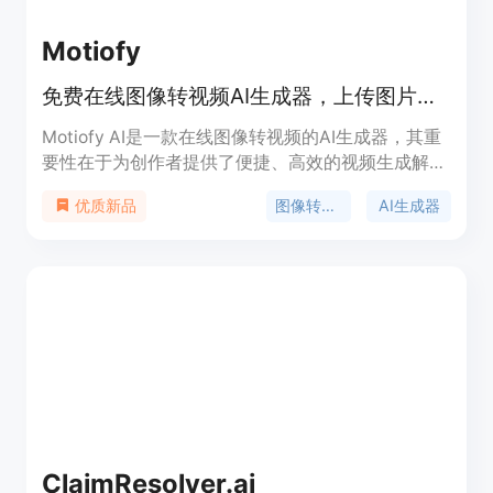
Motiofy
免费在线图像转视频AI生成器，上传图片、描述动作、选模型，数分钟出视频。
Motiofy AI是一款在线图像转视频的AI生成器，其重
要性在于为创作者提供了便捷、高效的视频生成解决
方案。主要优点包括操作简单，无需专业技能，只需
图像转视频
AI生成器
优质新品
上传图片、描述动作、选择模型即可在数分钟内生成
视频；提供多种模型和丰富的参数设置，如宽高比、
时长、分辨率等，创作者可根据需求精细控制视频效
果；支持设置起始帧和结束帧，还能导入参考图像，
最大程度满足个性化创作需求；成本低，新用户有免
费额度，后续按需付费。产品背景是顺应AI技术发展
和创作者对高效视频制作工具的需求而诞生。价格方
面，新用户免费获得一定额度，后续有不同套餐可
选，如Motiofy Starter每月20美元（年付240美
元），有2000个积分；Motiofy Creator每月40.33
美元（年付400美元），有6000个积分；Motiofy
ClaimResolver.ai
Pro每月100.83美元（年付1000美元），有15000个