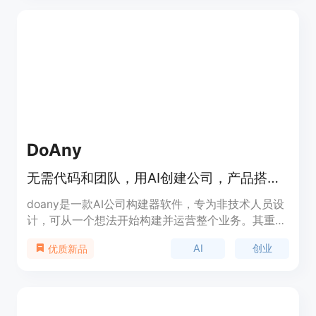
视频。其主要优点包括拥有清晰的设置界面，用户可
以直观地配置视频的时长、分辨率、源资产和信用额
度等参数；具备精确的信用额度估算功能，能在生成
视频前帮助用户了解成本；提供了强大的任务跟踪机
制，可实时跟踪任务状态，确保用户随时掌握视频生
成进度。关于价格，页面未详细提及，推测可能采用
付费模式，可能有免费试用。产品定位于满足不同团
队和个人的视频制作需求，适用于需要快速进行视频
实验的场景。
DoAny
无需代码和团队，用AI创建公司，产品搭建、找人、销售全包，100%所有权。
doany是一款AI公司构建器软件，专为非技术人员设
计，可从一个想法开始构建并运营整个业务。其重要
性在于降低了创业门槛，让更多有想法的人能够轻松
AI
创业
优质新品
创业。主要优点包括无需代码和团队、快速上线、全
程支持、拥有100%所有权、成本低等。背景信息是
为了帮助无技术背景的创业者实现创业梦想而开发。
价格方面，免费启动，之后每月99美元的固定费