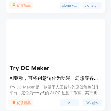
便捷、高效的内容制作途径。主要优点包括：紧跟
clone viral videos
clone viral
优质新品
TikTok、Instagram、YouTube和X等平台的流行趋
势，支持对爆款内容进行复刻和重新混合，能将社媒
URL转化为AI内容。其定位是帮助用户轻松制作出具
有传播力的社媒视频和图像。关于价格，文档未提
及，但推测可能有免费试用或付费模式。
Try OC Maker
AI驱动，可将创意转化为动漫、幻想等各类原创角色设计
Try OC Maker 是一款基于人工智能的原创角色创作
平台，定位为一站式的 AI OC 创意工作室。其重要性
在于为用户提供了便捷、高效的角色创作途径，无需
AI
OC 创作
优质新品
绘画技能。主要优点包括操作简单，能快速将用户的
创意转化为具体的角色形象，支持多种风格和形式的