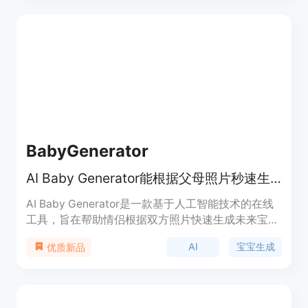
角色设计，还可实现角色的动画制作。该平台提供免
费使用，适合各类有角色创作需求的人群，如动漫爱
好者、游戏开发者、角色设计师等。
BabyGenerator
AI Baby Generator能根据父母照片秒速生成逼真的未来宝宝预览图。
AI Baby Generator是一款基于人工智能技术的在线
工具，旨在帮助情侣根据双方照片快速生成未来宝宝
的逼真预览图。其重要性在于为情侣们提供了一种有
AI
宝宝生成
优质新品
趣的方式来满足对未来宝宝长相的好奇，还可用于怀
孕公告、家庭互动等场景。该产品的主要优点是操作
简便，只需上传照片即可在短时间内获得预览结果，
且支持快速重试不同照片组合；同时注重数据安全，