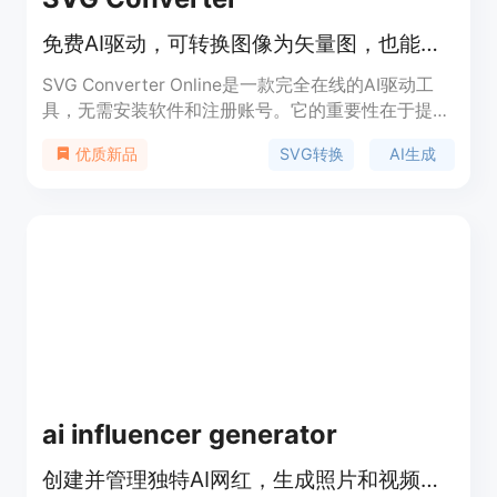
免费AI驱动，可转换图像为矢量图，也能根据描述生成SVG艺术作品
SVG Converter Online是一款完全在线的AI驱动工
具，无需安装软件和注册账号。它的重要性在于提供
了一站式的图像矢量转换和AI创作解决方案，满足设
SVG转换
AI生成
优质新品
计、印刷等多领域需求。其主要优点包括免费使用、
速度快，支持多种文件格式的双向转换，处理结果干
净、可编辑，能保持色彩、比例和边缘质量的一致
性，还能有效清理图像噪声。背景信息方面，这款工
具受到设计师、开发者和印刷店等的喜爱。价格方
面，完全免费，所有工具均可免费使用，无账号、订
阅或水印限制。定位是为有图像转换和创作需求的用
户提供便捷、高效的服务。
ai influencer generator
创建并管理独特AI网红，生成照片和视频提升品牌在线形象