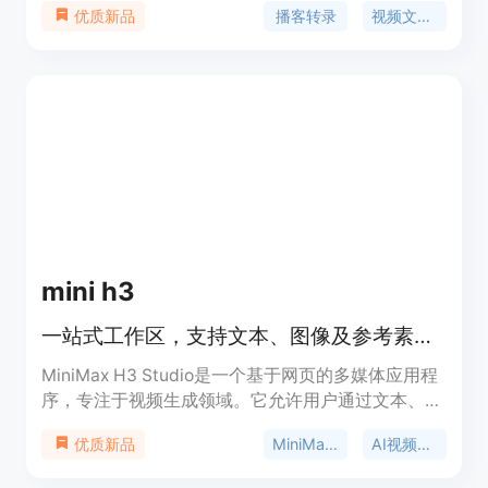
播客转录
视频文字稿
优质新品
重要性在于帮助用户更高效地从音频和视频内容中获
取信息。主要优点包括支持多种语言、提供AI摘要、
关键要点、精彩金句和思维导图，还能基于完整文稿
与AI对话。产品背景是为了满足人们从播客和视频学
习的需求。价格方面，有免费套餐每月提供150积
分，也有Lite、Standard、Pro等付费订阅方案，适
合不同使用频率和需求的用户。
mini h3
一站式工作区，支持文本、图像及参考素材生成视频并跟踪任务。
MiniMax H3 Studio是一个基于网页的多媒体应用程
序，专注于视频生成领域。它允许用户通过文本、图
像和参考素材创建视频，为视频制作提供了多元化的
MiniMax H3
AI视频生成器
优质新品
解决方案。该产品的重要性在于简化了视频制作流
程，降低了制作门槛，让更多人能够轻松创建专业级