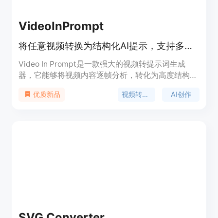
VideoInPrompt
将任意视频转换为结构化AI提示，支持多种AI引擎
Video In Prompt是一款强大的视频转提示词生成
器，它能够将视频内容逐帧分析，转化为高度结构化
的文本提示和JSON元数据，适用于Runway、Sora
视频转提示词
AI创作
优质新品
和Midjourney等多种AI生成工具。该产品的重要性在
于为创作者节省大量时间和精力，避免手动编写提示
词时遗漏细微的电影细节。其主要优点包括输出一
致、高度详细、结构化，能在数秒内完成转换。产品
背景是为满足创作者对高效利用视频内容进行AI创作
的需求而开发。价格方面，免费账户可处理最大
50MB的视频文件，Pro和Enterprise计划可处理更大
的视频文件，Enterprise层还提供完整的REST API访
问。产品定位是为视频创作者、AI开发者等提供便捷
的视频转提示词解决方案。
SVG Converter