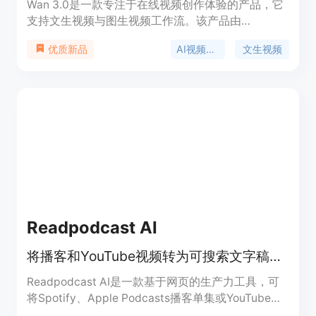
Wan 3.0是一款专注于在线视频创作体验的产品，它
支持文生视频与图生视频工作流。该产品由
wan30.art推出，将创作者直接带入默认选中Wan
AI视频生成
文生视频
优质新品
3.0的AI视频工作室。其主要优点包括以提示词为
先，可将自然语言场景描述转化为短视频片段；能将
静帧、产品图或角色概念导入并赋予可控动态；无需
本地部署，在浏览器中即可使用；支持对视频时长、
分辨率等进行控制。价格方面，新用户可获得少量新
手积分及每日签到奖励，进行免费试用，重度使用可
选择付费积分方案。其定位是为搜索Wan 3.0相关内
容的用户提供便捷、高效的在线视频创作服务。
Readpodcast AI
将播客和YouTube视频转为可搜索文字稿，还能生成摘要、导图等。
Readpodcast AI是一款基于网页的生产力工具，可
将Spotify、Apple Podcasts播客单集或YouTube视
频转换为带时间戳和说话人识别的可搜索文字稿。其