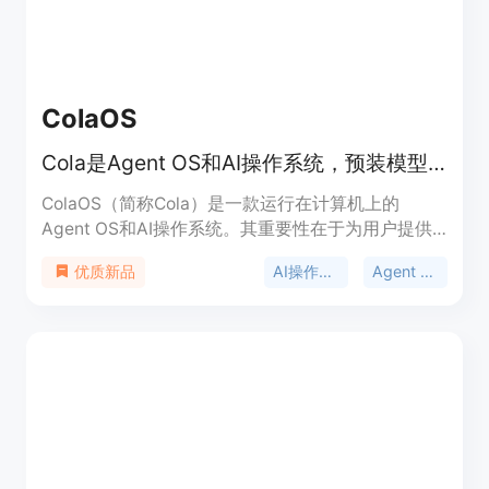
最终图像生成，之后可选择是否登录进一步使用。产
品定位为服务于各类有花园设计需求的人群，帮助他
们在实际施工或购买植物前探索和比较不同的设计方
案。
ColaOS
Cola是Agent OS和AI操作系统，预装模型工具，能与人共同进化。
ColaOS（简称Cola）是一款运行在计算机上的
Agent OS和AI操作系统。其重要性在于为用户提供
了一个智能、便捷且能与个人共同成长的工作辅助平
AI操作系统
Agent OS
优质新品
台。它的主要优点众多，比如开箱即用，预装有超过
110个精选模型、工具和Skill，用户无需进行复杂配
置；还能无微不至地理解用户意图，精准执行任务；
并且会随着用户能力提升而共同进化。产品定位是成
为用户的AI拍档，助力用户解决工作和生活中的各类
问题。页面未提及价格信息。