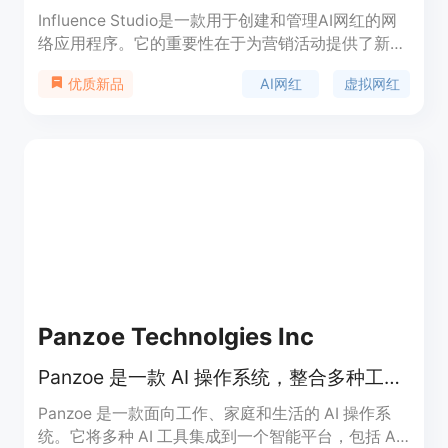
Influence Studio是一款用于创建和管理AI网红的网
络应用程序。它的重要性在于为营销活动提供了新的
手段，帮助品牌快速创建独特的AI网红形象，生成一
AI网红
虚拟网红
优质新品
致的照片和视频，从而增强品牌在网络上的影响力。
该产品的主要优点包括可以快速创建AI网红，支持多
种内容生成方式，如角色照片、创作者视频、图像转
视频等，并且可以对角色进行锁定以便在不同场景中
重复使用。产品提供免费试用，首次可获得一个5秒
低分辨率的快速视频，更高成本的模式需要使用信用
点。其定位是为营销人员、品牌商等提供AI网红内容
生成解决方案。
Panzoe Technolgies Inc
Panzoe 是一款 AI 操作系统，整合多种工具，提供一站式智能服务。
Panzoe 是一款面向工作、家庭和生活的 AI 操作系
统。它将多种 AI 工具集成到一个智能平台，包括 AI