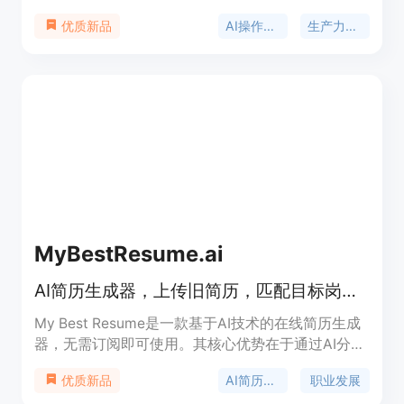
大脑、每日简报、内置 ChatGPT 及 25 个 AI 应用。
AI操作系统
生产力工具
优质新品
其重要性在于为用户提供一站式解决方案，避免使用
多个分散的 AI 工具。主要优点有：统一平台整合，
避免信息分散；智能助手提供个性化服务；多平台集
成，方便使用。产品背景是为满足人们在不同场景下
对高效、智能工具的需求。价格方面提供 7 天免费试
用，之后需订阅，具体价格未详细说明。定位是成为
人们生活中不可或缺的智能助手，帮助用户更好地管
理生活、工作和学习。
MyBestResume.ai
AI简历生成器，上传旧简历，匹配目标岗位，生成ATS友好简历，首份仅$1.99
My Best Resume是一款基于AI技术的在线简历生成
器，无需订阅即可使用。其核心优势在于通过AI分
析，将求职者的实际工作经验转化为与目标岗位匹配
AI简历生成
职业发展
优质新品
的有力证据，生成符合ATS系统要求的优质简历。产