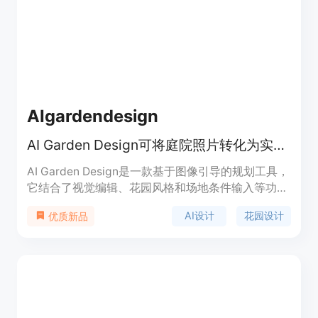
照片会被安全处理。产品定位为免费的趣味工具，让
用户轻松体验生成未来宝宝的乐趣。
AIgardendesign
AI Garden Design可将庭院照片转化为实用花园设计概念，免费在线探索。
AI Garden Design是一款基于图像引导的规划工具，
它结合了视觉编辑、花园风格和场地条件输入等功
能。其重要性在于为用户提供了便捷、高效且个性化
AI设计
花园设计
优质新品
的花园设计方案。主要优点包括可以从真实庭院照片
出发，保留房产原有特征，考虑当地气候和光照等条
件，支持多种花园风格选择，免费提供一定数量的设
计方案。产品背景是满足人们对于花园个性化设计的
需求，无论是普通业主、园艺爱好者还是专业景观设
计师都能从中受益。对于匿名用户，可免费进行3次