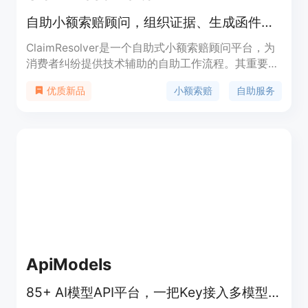
积分。定位是面向各类创作者，提供一站式图像转视
自助小额索赔顾问，组织证据、生成函件、准备案件及邮寄服务
频服务。
ClaimResolver是一个自助式小额索赔顾问平台，为
消费者纠纷提供技术辅助的自助工作流程。其重要性
在于帮助用户在小额索赔过程中更高效、有序地组织
小额索赔
自助服务
优质新品
信息和证据。主要优点包括使用通俗易懂的语言，让
非专业人士也能轻松操作；提供从需求函生成到案件
记录的一站式服务；采用安全的谷歌登录方式保障用
户信息安全。产品背景是针对小额索赔案件中用户面
临的信息整理困难、流程不清晰等问题而开发。目前
未提及价格信息，产品定位为非律师事务所，仅提供
自助技术平台服务，不能替代法律建议。
ApiModels
85+ AI模型API平台，一把Key接入多模型，比官方便宜95%，即用免认证。