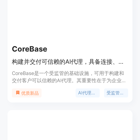
用，无按座位收费和隐藏成本。定位是为非技术创业
者提供一站式创业解决方案。
CoreBase
构建并交付可信赖的AI代理，具备连接、权限、审计和成本控制功能。
CoreBase是一个受监管的基础设施，可用于构建和
交付客户可以信赖的AI代理。其重要性在于为企业提
供了一个安全、可控的AI代理开发和部署环境。主要
AI代理基础设施
受监管的AI代理
优质新品
优点包括内置连接器、权限管理、审计和成本控制功
能；提供OpenAI兼容的API和可嵌入的聊天小部件；
支持对数据库、API和50多个应用程序进行查询和自
动化操作；具备多租户隔离和全面审计功能；可通过
开源CoreMCP桥接器访问本地和遗留系统。产品背
景是为满足企业在安全、合规的前提下使用AI代理的
需求。价格方面，提供免费、专业和团队计划，企业