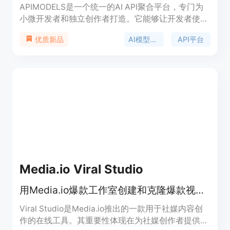
APIMODELS是一个统一的AI API聚合平台，专门为
小微开发者和独立创作者打造。它能够让开发者使用
一个API key调用Anthropic、Google、OpenAI等厂
AI模型聚合
API平台
优质新品
商的图片、视频、语言和语音模型，底层模型与官方
API完全一致，但价格最高比官方便宜95%，按量付
费且无门槛。该平台聚合了全球最先进的主力模型，
提供在线playground，即开即用，无需认证，还支
持使用OpenAI和Anthropic官方SDK直接接入。支付
方式支持Stripe和支付宝，生成的图片和视频在
Cloudflare R2存储保留7天。
Media.io Viral Studio
用Media.io爆款工作室创建和克隆爆款视频与图像，紧跟社媒趋势
Viral Studio是Media.io推出的一款用于社媒内容创
作的在线工具。其重要性体现在为社媒创作者提供了