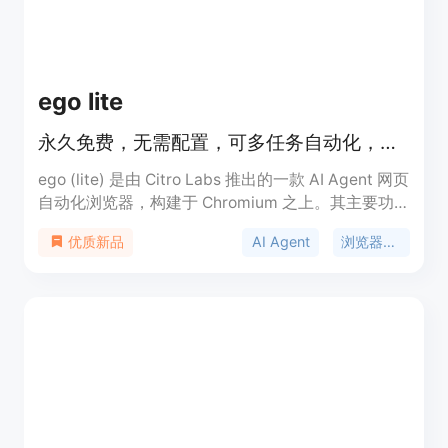
版价格定制。定位是为企业提供专业的AI代理平台，
帮助企业更安全、高效地利用AI技术。
ego lite
永久免费，无需配置，可多任务自动化，比 agent-browser 快 3.45 倍。
ego (lite) 是由 Citro Labs 推出的一款 AI Agent 网页
自动化浏览器，构建于 Chromium 之上。其主要功
能是让 AI Agent 可驱动浏览器进行自动化任务。重
AI Agent
浏览器自动化
优质新品
要性在于能显著提升网络自动化任务的执行效率。主
要优点包括永久免费且无需配置，可同时运行 100 多
个浏览器自动化任务，速度比 agent-browser 快
3.45 倍，降低 Token 消耗，能继承 Chrome 登录状
态等。价格方面，产品是永久免费的。定位是为 AI
Agent 与人类用户提供一个可共享使用的浏览器，方
便进行网络自动化操作。