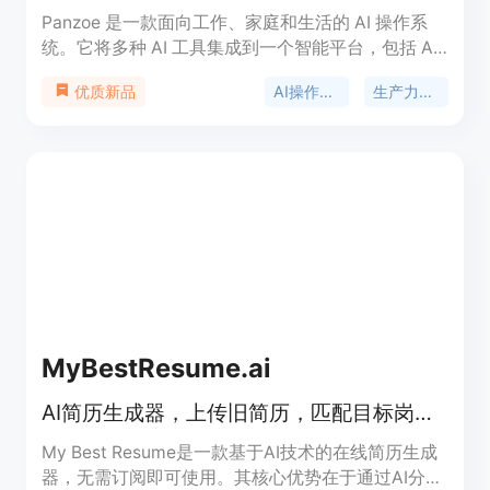
Panzoe 是一款面向工作、家庭和生活的 AI 操作系
统。它将多种 AI 工具集成到一个智能平台，包括 AI
大脑、每日简报、内置 ChatGPT 及 25 个 AI 应用。
AI操作系统
生产力工具
优质新品
其重要性在于为用户提供一站式解决方案，避免使用
多个分散的 AI 工具。主要优点有：统一平台整合，
避免信息分散；智能助手提供个性化服务；多平台集
成，方便使用。产品背景是为满足人们在不同场景下
对高效、智能工具的需求。价格方面提供 7 天免费试
用，之后需订阅，具体价格未详细说明。定位是成为
人们生活中不可或缺的智能助手，帮助用户更好地管
理生活、工作和学习。
MyBestResume.ai
AI简历生成器，上传旧简历，匹配目标岗位，生成ATS友好简历，首份仅$1.99
My Best Resume是一款基于AI技术的在线简历生成
器，无需订阅即可使用。其核心优势在于通过AI分