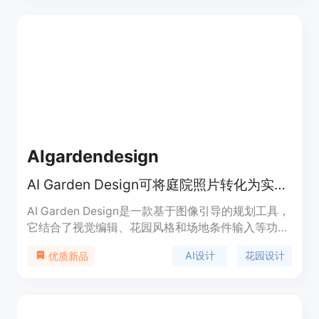
简便，只需上传照片即可在短时间内获得预览结果，
且支持快速重试不同照片组合；同时注重数据安全，
照片会被安全处理。产品定位为免费的趣味工具，让
用户轻松体验生成未来宝宝的乐趣。
AIgardendesign
AI Garden Design可将庭院照片转化为实用花园设计概念，免费在线探索。
AI Garden Design是一款基于图像引导的规划工具，
它结合了视觉编辑、花园风格和场地条件输入等功
能。其重要性在于为用户提供了便捷、高效且个性化
AI设计
花园设计
优质新品
的花园设计方案。主要优点包括可以从真实庭院照片
出发，保留房产原有特征，考虑当地气候和光照等条
件，支持多种花园风格选择，免费提供一定数量的设
计方案。产品背景是满足人们对于花园个性化设计的