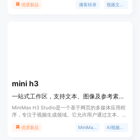
播客转录
视频文字稿
优质新品
重要性在于帮助用户更高效地从音频和视频内容中获
取信息。主要优点包括支持多种语言、提供AI摘要、
关键要点、精彩金句和思维导图，还能基于完整文稿
与AI对话。产品背景是为了满足人们从播客和视频学
习的需求。价格方面，有免费套餐每月提供150积
分，也有Lite、Standard、Pro等付费订阅方案，适
合不同使用频率和需求的用户。
mini h3
一站式工作区，支持文本、图像及参考素材生成视频并跟踪任务。
MiniMax H3 Studio是一个基于网页的多媒体应用程
序，专注于视频生成领域。它允许用户通过文本、图
像和参考素材创建视频，为视频制作提供了多元化的
MiniMax H3
AI视频生成器
优质新品
解决方案。该产品的重要性在于简化了视频制作流
程，降低了制作门槛，让更多人能够轻松创建专业级