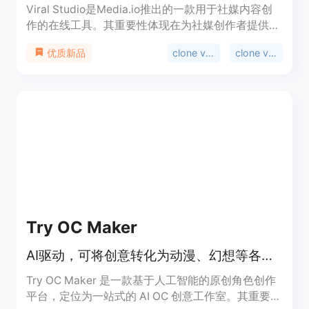
Viral Studio是Media.io推出的一款用于社媒内容创
作的在线工具。其重要性体现在为社媒创作者提供了
便捷、高效的内容制作途径。主要优点包括：紧跟
clone viral videos
clone viral
优质新品
TikTok、Instagram、YouTube和X等平台的流行趋
势，支持对爆款内容进行复刻和重新混合，能将社媒
URL转化为AI内容。其定位是帮助用户轻松制作出具
有传播力的社媒视频和图像。关于价格，文档未提
及，但推测可能有免费试用或付费模式。
Try OC Maker
AI驱动，可将创意转化为动漫、幻想等各类原创角色设计
Try OC Maker 是一款基于人工智能的原创角色创作
平台，定位为一站式的 AI OC 创意工作室。其重要性