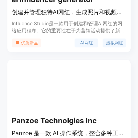
创建并管理独特AI网红，生成照片和视频提升品牌在线形象
Influence Studio是一款用于创建和管理AI网红的网
络应用程序。它的重要性在于为营销活动提供了新的
手段，帮助品牌快速创建独特的AI网红形象，生成一
AI网红
虚拟网红
优质新品
致的照片和视频，从而增强品牌在网络上的影响力。
该产品的主要优点包括可以快速创建AI网红，支持多
种内容生成方式，如角色照片、创作者视频、图像转
视频等，并且可以对角色进行锁定以便在不同场景中
重复使用。产品提供免费试用，首次可获得一个5秒
低分辨率的快速视频，更高成本的模式需要使用信用
点。其定位是为营销人员、品牌商等提供AI网红内容
生成解决方案。
Panzoe Technolgies Inc
Panzoe 是一款 AI 操作系统，整合多种工具，提供一站式智能服务。