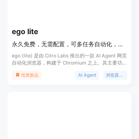
版价格定制。定位是为企业提供专业的AI代理平台，
帮助企业更安全、高效地利用AI技术。
ego lite
永久免费，无需配置，可多任务自动化，比 agent-browser 快 3.45 倍。
ego (lite) 是由 Citro Labs 推出的一款 AI Agent 网页
自动化浏览器，构建于 Chromium 之上。其主要功
能是让 AI Agent 可驱动浏览器进行自动化任务。重
AI Agent
浏览器自动化
优质新品
要性在于能显著提升网络自动化任务的执行效率。主
要优点包括永久免费且无需配置，可同时运行 100 多
个浏览器自动化任务，速度比 agent-browser 快
3.45 倍，降低 Token 消耗，能继承 Chrome 登录状
态等。价格方面，产品是永久免费的。定位是为 AI
Agent 与人类用户提供一个可共享使用的浏览器，方
便进行网络自动化操作。