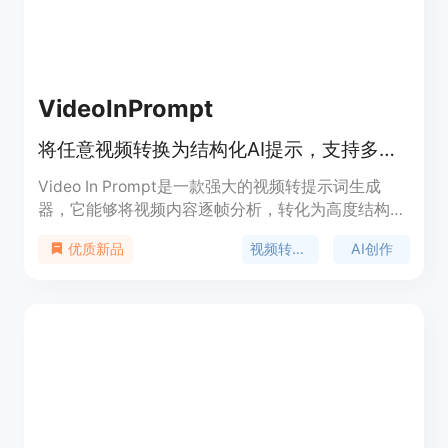
VideoInPrompt
将任意视频转换为结构化AI提示，支持多种AI引擎
Video In Prompt是一款强大的视频转提示词生成
器，它能够将视频内容逐帧分析，转化为高度结构化
的文本提示和JSON元数据，适用于Runway、Sora
视频转提示词
AI创作
优质新品
和Midjourney等多种AI生成工具。该产品的重要性在
于为创作者节省大量时间和精力，避免手动编写提示
词时遗漏细微的电影细节。其主要优点包括输出一
致、高度详细、结构化，能在数秒内完成转换。产品
背景是为满足创作者对高效利用视频内容进行AI创作
的需求而开发。价格方面，免费账户可处理最大
50MB的视频文件，Pro和Enterprise计划可处理更大
的视频文件，Enterprise层还提供完整的REST API访
问。产品定位是为视频创作者、AI开发者等提供便捷