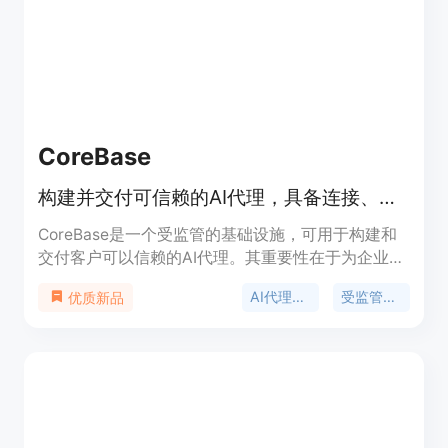
用，无按座位收费和隐藏成本。定位是为非技术创业
者提供一站式创业解决方案。
CoreBase
构建并交付可信赖的AI代理，具备连接、权限、审计和成本控制功能。
CoreBase是一个受监管的基础设施，可用于构建和
交付客户可以信赖的AI代理。其重要性在于为企业提
供了一个安全、可控的AI代理开发和部署环境。主要
AI代理基础设施
受监管的AI代理
优质新品
优点包括内置连接器、权限管理、审计和成本控制功
能；提供OpenAI兼容的API和可嵌入的聊天小部件；
支持对数据库、API和50多个应用程序进行查询和自
动化操作；具备多租户隔离和全面审计功能；可通过
开源CoreMCP桥接器访问本地和遗留系统。产品背
景是为满足企业在安全、合规的前提下使用AI代理的
需求。价格方面，提供免费、专业和团队计划，企业