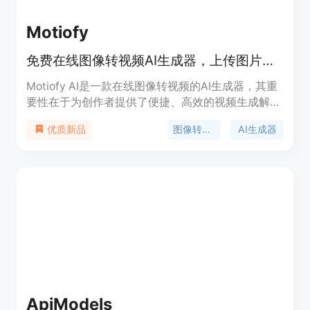
Motiofy
免费在线图像转视频AI生成器，上传图片、描述动作、选模型，数分钟出视频。
Motiofy AI是一款在线图像转视频的AI生成器，其重
要性在于为创作者提供了便捷、高效的视频生成解决
方案。主要优点包括操作简单，无需专业技能，只需
图像转视频
AI生成器
优质新品
上传图片、描述动作、选择模型即可在数分钟内生成
视频；提供多种模型和丰富的参数设置，如宽高比、
时长、分辨率等，创作者可根据需求精细控制视频效
果；支持设置起始帧和结束帧，还能导入参考图像，
最大程度满足个性化创作需求；成本低，新用户有免
费额度，后续按需付费。产品背景是顺应AI技术发展
和创作者对高效视频制作工具的需求而诞生。价格方
面，新用户免费获得一定额度，后续有不同套餐可
选，如Motiofy Starter每月20美元（年付240美
元），有2000个积分；Motiofy Creator每月40.33
美元（年付400美元），有6000个积分；Motiofy
ApiModels
Pro每月100.83美元（年付1000美元），有15000个