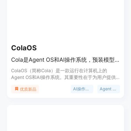
需求，无论是普通业主、园艺爱好者还是专业景观设
计师都能从中受益。对于匿名用户，可免费进行3次
最终图像生成，之后可选择是否登录进一步使用。产
品定位为服务于各类有花园设计需求的人群，帮助他
们在实际施工或购买植物前探索和比较不同的设计方
案。
ColaOS
Cola是Agent OS和AI操作系统，预装模型工具，能与人共同进化。
ColaOS（简称Cola）是一款运行在计算机上的
Agent OS和AI操作系统。其重要性在于为用户提供
了一个智能、便捷且能与个人共同成长的工作辅助平
AI操作系统
Agent OS
优质新品
台。它的主要优点众多，比如开箱即用，预装有超过
110个精选模型、工具和Skill，用户无需进行复杂配
置；还能无微不至地理解用户意图，精准执行任务；
并且会随着用户能力提升而共同进化。产品定位是成
为用户的AI拍档，助力用户解决工作和生活中的各类
问题。页面未提及价格信息。