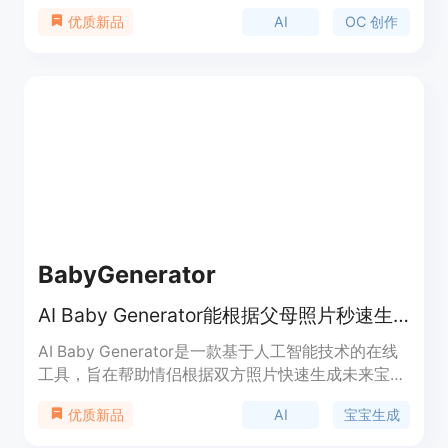
在于为用户提供了便捷、高效的角色创作途径，无需
AI
OC 创作
优质新品
绘画技能。主要优点包括操作简单，能快速将用户的
创意转化为具体的角色形象，支持多种风格和形式的
角色设计，还可实现角色的动画制作。该平台提供免
费使用，适合各类有角色创作需求的人群，如动漫爱
好者、游戏开发者、角色设计师等。
BabyGenerator
AI Baby Generator能根据父母照片秒速生成逼真的未来宝宝预览图。
AI Baby Generator是一款基于人工智能技术的在线
工具，旨在帮助情侣根据双方照片快速生成未来宝宝
的逼真预览图。其重要性在于为情侣们提供了一种有
AI
宝宝生成
优质新品
趣的方式来满足对未来宝宝长相的好奇，还可用于怀
孕公告、家庭互动等场景。该产品的主要优点是操作