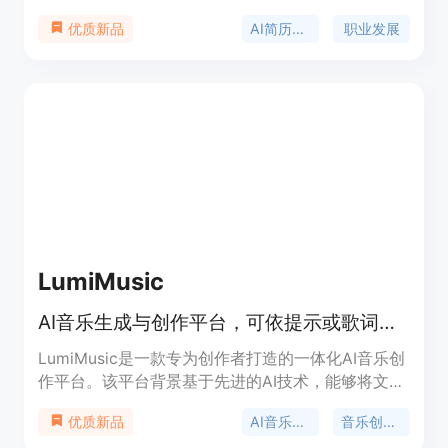
析，将求职者的实际工作经验转化为与目标岗位匹配
AI简历生成
职业发展
优质新品
的有力证据，生成符合ATS系统要求的优质简历。产
品背景基于当下激烈的职场竞争，求职者需要更具针
对性和专业性的简历来脱颖而出。价格方面，首份目
标简历仅需1.99美元，后续每份4.99美元，还有月度
会员和职业报告等付费选项。它的定位是帮助求职者
提升简历质量，增加求职成功率。
LumiMusic
AI音乐生成与创作平台，可依提示或歌词创作完整歌曲并完善。
LumiMusic是一款专为创作者打造的一体化AI音乐创
作平台。该平台背景基于先进的AI技术，能够将文本
或歌词转化为高质量、富有表现力的歌曲。其重要性
AI音乐生成
音乐创作平台
优质新品
在于打破了传统音乐创作的门槛，让没有专业音乐知