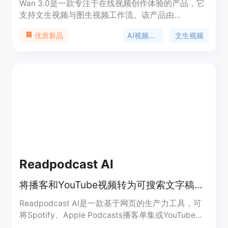
Wan 3.0是一款专注于在线视频创作体验的产品，它
支持文生视频与图生视频工作流。该产品由
wan30.art推出，将创作者直接带入默认选中Wan
AI视频生成
文生视频
优质新品
3.0的AI视频工作室。其主要优点包括以提示词为
先，可将自然语言场景描述转化为短视频片段；能将
静帧、产品图或角色概念导入并赋予可控动态；无需
本地部署，在浏览器中即可使用；支持对视频时长、
分辨率等进行控制。价格方面，新用户可获得少量新
手积分及每日签到奖励，进行免费试用，重度使用可
选择付费积分方案。其定位是为搜索Wan 3.0相关内
容的用户提供便捷、高效的在线视频创作服务。
Readpodcast AI
将播客和YouTube视频转为可搜索文字稿，还能生成摘要、导图等。
Readpodcast AI是一款基于网页的生产力工具，可
将Spotify、Apple Podcasts播客单集或YouTube视
频转换为带时间戳和说话人识别的可搜索文字稿。其