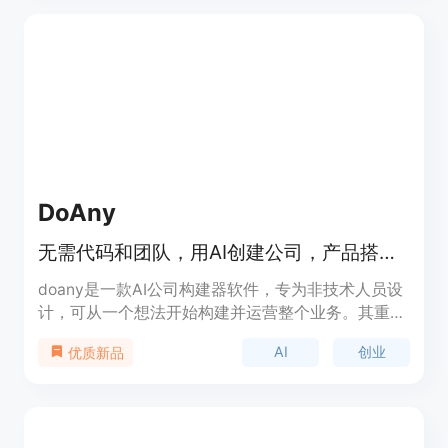
视频。其主要优点包括拥有清晰的设置界面，用户可
以直观地配置视频的时长、分辨率、源资产和信用额
度等参数；具备精确的信用额度估算功能，能在生成
视频前帮助用户了解成本；提供了强大的任务跟踪机
制，可实时跟踪任务状态，确保用户随时掌握视频生
成进度。关于价格，页面未详细提及，推测可能采用
付费模式，可能有免费试用。产品定位于满足不同团
队和个人的视频制作需求，适用于需要快速进行视频
实验的场景。
DoAny
无需代码和团队，用AI创建公司，产品搭建、找人、销售全包，100%所有权。
doany是一款AI公司构建器软件，专为非技术人员设
计，可从一个想法开始构建并运营整个业务。其重要
性在于降低了创业门槛，让更多有想法的人能够轻松
AI
创业
优质新品
创业。主要优点包括无需代码和团队、快速上线、全
程支持、拥有100%所有权、成本低等。背景信息是
为了帮助无技术背景的创业者实现创业梦想而开发。
价格方面，免费启动，之后每月99美元的固定费