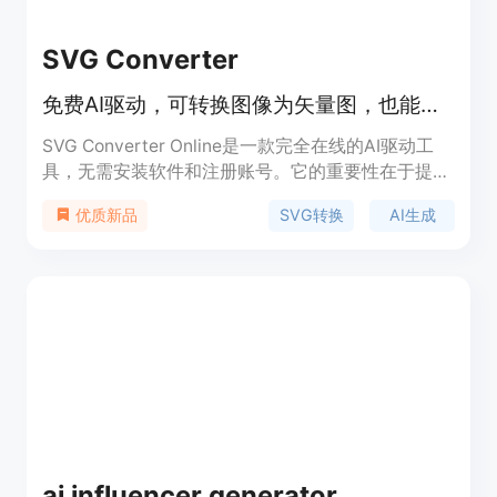
的视频转提示词解决方案。
SVG Converter
免费AI驱动，可转换图像为矢量图，也能根据描述生成SVG艺术作品
SVG Converter Online是一款完全在线的AI驱动工
具，无需安装软件和注册账号。它的重要性在于提供
了一站式的图像矢量转换和AI创作解决方案，满足设
SVG转换
AI生成
优质新品
计、印刷等多领域需求。其主要优点包括免费使用、
速度快，支持多种文件格式的双向转换，处理结果干
净、可编辑，能保持色彩、比例和边缘质量的一致
性，还能有效清理图像噪声。背景信息方面，这款工
具受到设计师、开发者和印刷店等的喜爱。价格方
面，完全免费，所有工具均可免费使用，无账号、订
阅或水印限制。定位是为有图像转换和创作需求的用
户提供便捷、高效的服务。
ai influencer generator