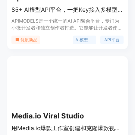
积分。定位是面向各类创作者，提供一站式图像转视
85+ AI模型API平台，一把Key接入多模型，比官方便宜95%，即用免认证。
频服务。
APIMODELS是一个统一的AI API聚合平台，专门为
小微开发者和独立创作者打造。它能够让开发者使用
一个API key调用Anthropic、Google、OpenAI等厂
AI模型聚合
API平台
优质新品
商的图片、视频、语言和语音模型，底层模型与官方
API完全一致，但价格最高比官方便宜95%，按量付
费且无门槛。该平台聚合了全球最先进的主力模型，
提供在线playground，即开即用，无需认证，还支
持使用OpenAI和Anthropic官方SDK直接接入。支付
方式支持Stripe和支付宝，生成的图片和视频在
Cloudflare R2存储保留7天。
Media.io Viral Studio
用Media.io爆款工作室创建和克隆爆款视频与图像，紧跟社媒趋势