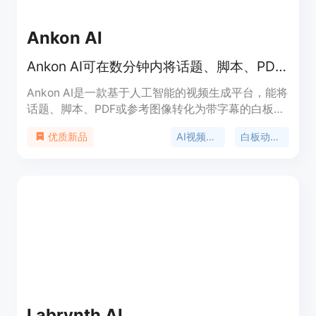
Ankon AI
Ankon AI可在数分钟内将话题、脚本、PDF或参考图像转化为带字幕的白板讲解视频。
Ankon AI是一款基于人工智能的视频生成平台，能将
话题、脚本、PDF或参考图像转化为带字幕的白板讲
解视频。其重要性在于极大地简化了视频制作流程，
AI视频生成器
白板动画软件
优质新品
为创作者节省了大量时间和精力。主要优点包括：无
需学习动画软件，数分钟内即可完成视频制作；提供
5个免费积分，新用户在创始人测试版中可获得10个
免费积分；支持多种语言，包含字幕；具有个人仪表
盘、社区画廊和与Claude AI的集成等功能。产品背
景为满足教育工作者、营销人员和创作者等对专业白
板视频的需求。价格方面，一个积分等于一分钟成品
视频，渲染失败自动退款。定位是为有内容创作需求
但缺乏视频制作能力的用户提供便捷的视频制作解决
方案。
Labrynth AI