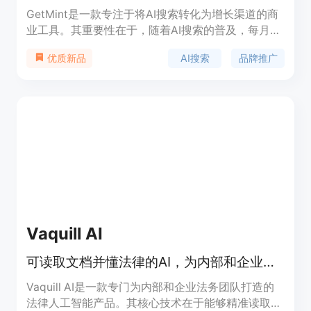
GetMint是一款专注于将AI搜索转化为增长渠道的商
业工具。其重要性在于，随着AI搜索的普及，每月有
大量用户通过AI进行搜索和决策，而该工具能帮助品
AI搜索
品牌推广
优质新品
牌在各大主流大语言模型（如ChatGPT、Gemini、
Perplexity等）中提升可见度。主要优点包括可以实
现监测、改进和增长品牌在AI搜索中的可见度，它能
完成从跟踪品牌提及情况、制定策略到生产并发布相
关内容的全流程。价格方面，提供免费试用，无需信
用卡信息。其定位是为各类品牌尤其是电商品牌服
务，解决品牌在AI搜索中面临的不可见、无法衡量和
难以行动等问题。
Vaquill AI
可读取文档并懂法律的AI，为内部和企业法务团队服务
Vaquill AI是一款专门为内部和企业法务团队打造的
法律人工智能产品。其核心技术在于能够精准读取各