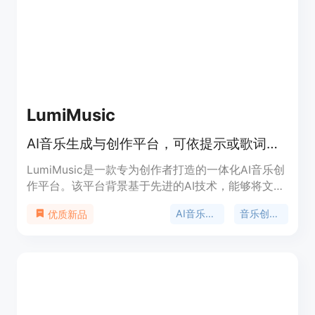
会员和职业报告等付费选项。它的定位是帮助求职者
提升简历质量，增加求职成功率。
LumiMusic
AI音乐生成与创作平台，可依提示或歌词创作完整歌曲并完善。
LumiMusic是一款专为创作者打造的一体化AI音乐创
作平台。该平台背景基于先进的AI技术，能够将文本
或歌词转化为高质量、富有表现力的歌曲。其重要性
AI音乐生成
音乐创作平台
优质新品
在于打破了传统音乐创作的门槛，让没有专业音乐知
识的人也能轻松创作音乐。主要优点包括可使用先进
的AI模型创作歌曲、拥有一系列AI音乐编辑工具、生
成的音乐具有清晰的版权以及支持流畅的音乐播放和
分享。价格方面，提供免费版和多种付费套餐，如
Starter套餐每年99美元、Pro套餐每年300美元、