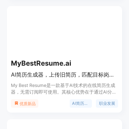
避免信息分散；智能助手提供个性化服务；多平台集
成，方便使用。产品背景是为满足人们在不同场景下
对高效、智能工具的需求。价格方面提供 7 天免费试
用，之后需订阅，具体价格未详细说明。定位是成为
人们生活中不可或缺的智能助手，帮助用户更好地管
理生活、工作和学习。
MyBestResume.ai
AI简历生成器，上传旧简历，匹配目标岗位，生成ATS友好简历，首份仅$1.99
My Best Resume是一款基于AI技术的在线简历生成
器，无需订阅即可使用。其核心优势在于通过AI分
析，将求职者的实际工作经验转化为与目标岗位匹配
AI简历生成
职业发展
优质新品
的有力证据，生成符合ATS系统要求的优质简历。产
品背景基于当下激烈的职场竞争，求职者需要更具针
对性和专业性的简历来脱颖而出。价格方面，首份目
标简历仅需1.99美元，后续每份4.99美元，还有月度