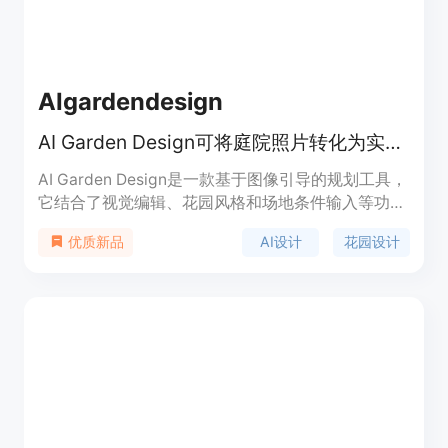
AIgardendesign
AI Garden Design可将庭院照片转化为实用花园设计概念，免费在线探索。
AI Garden Design是一款基于图像引导的规划工具，
它结合了视觉编辑、花园风格和场地条件输入等功
能。其重要性在于为用户提供了便捷、高效且个性化
AI设计
花园设计
优质新品
的花园设计方案。主要优点包括可以从真实庭院照片
出发，保留房产原有特征，考虑当地气候和光照等条
件，支持多种花园风格选择，免费提供一定数量的设
计方案。产品背景是满足人们对于花园个性化设计的
需求，无论是普通业主、园艺爱好者还是专业景观设
计师都能从中受益。对于匿名用户，可免费进行3次
最终图像生成，之后可选择是否登录进一步使用。产
品定位为服务于各类有花园设计需求的人群，帮助他
们在实际施工或购买植物前探索和比较不同的设计方