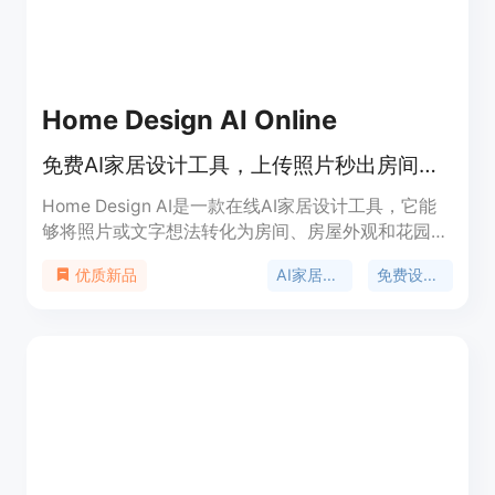
Unlimited套餐每年708美元，不同套餐对应不同的
使用额度和功能。其定位是满足不同层次音乐创作者
的需求。
Home Design AI Online
免费AI家居设计工具，上传照片秒出房间、外观或花园改造方案。
Home Design AI是一款在线AI家居设计工具，它能
够将照片或文字想法转化为房间、房屋外观和花园的
可视化设计概念。其重要性在于为用户提供了便捷、
AI家居设计
免费设计工具
优质新品
高效的家居设计解决方案，无需专业设计经验即可进
行设计。产品主要优点包括操作简单、设计速度快、
可比较多种风格、支持高分辨率下载等。该工具免费
提供部分功能，用户登录可获8个免费积分，设计使
用积分按不同规格收费，基本版2K分辨率每张8积
分，4K分辨率每张12积分；专业版2K分辨率每张10
积分，4K分辨率每张16积分。其定位是面向广大有
家居设计需求的人群，无论是普通家庭进行装修设
计，还是设计师获取灵感都适用。