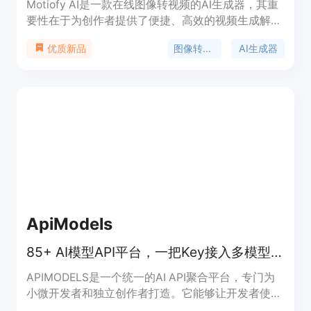
Motiofy AI是一款在线图像转视频的AI生成器，其重
要性在于为创作者提供了便捷、高效的视频生成解决
方案。主要优点包括操作简单，无需专业技能，只需
图像转视频
AI生成器
优质新品
上传图片、描述动作、选择模型即可在数分钟内生成
视频；提供多种模型和丰富的参数设置，如宽高比、
时长、分辨率等，创作者可根据需求精细控制视频效
果；支持设置起始帧和结束帧，还能导入参考图像，
最大程度满足个性化创作需求；成本低，新用户有免
费额度，后续按需付费。产品背景是顺应AI技术发展
和创作者对高效视频制作工具的需求而诞生。价格方
面，新用户免费获得一定额度，后续有不同套餐可
选，如Motiofy Starter每月20美元（年付240美
元），有2000个积分；Motiofy Creator每月40.33
美元（年付400美元），有6000个积分；Motiofy
ApiModels
Pro每月100.83美元（年付1000美元），有15000个
积分。定位是面向各类创作者，提供一站式图像转视
85+ AI模型API平台，一把Key接入多模型，比官方便宜95%，即用免认证。
频服务。
APIMODELS是一个统一的AI API聚合平台，专门为
小微开发者和独立创作者打造。它能够让开发者使用
一个API key调用Anthropic、Google、OpenAI等厂