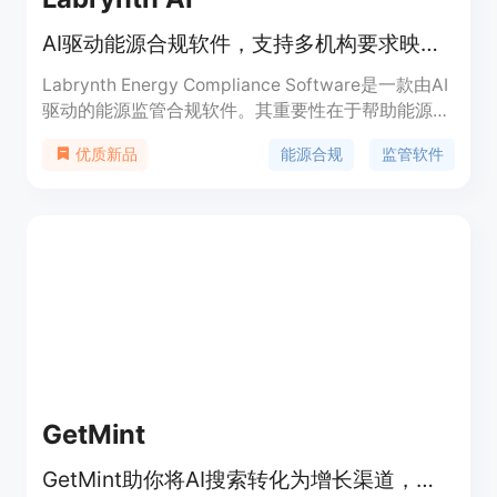
AI驱动能源合规软件，支持多机构要求映射、文件验证等工作流
Labrynth Energy Compliance Software是一款由AI
驱动的能源监管合规软件。其重要性在于帮助能源企
业应对复杂的监管环境，确保企业运营符合相关法规
能源合规
监管软件
优质新品
要求。主要优点包括提高合规效率、减少人为错误、
确保审计准备工作的充分性。该软件面向有监管合规
需求的能源企业、医疗机构、建筑企业等。产品背景
是随着各行业监管要求的日益严格，企业需要更高
效、准确的合规解决方案。关于价格，文档未提及。
GetMint
GetMint助你将AI搜索转化为增长渠道，提升品牌在各大LLMs的可见度。