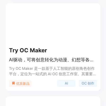
URL转化为AI内容。其定位是帮助用户轻松制作出具
有传播力的社媒视频和图像。关于价格，文档未提
及，但推测可能有免费试用或付费模式。
Try OC Maker
AI驱动，可将创意转化为动漫、幻想等各类原创角色设计
Try OC Maker 是一款基于人工智能的原创角色创作
平台，定位为一站式的 AI OC 创意工作室。其重要性
在于为用户提供了便捷、高效的角色创作途径，无需
AI
OC 创作
优质新品
绘画技能。主要优点包括操作简单，能快速将用户的
创意转化为具体的角色形象，支持多种风格和形式的
角色设计，还可实现角色的动画制作。该平台提供免
费使用，适合各类有角色创作需求的人群，如动漫爱