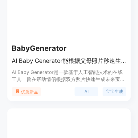
好者、游戏开发者、角色设计师等。
BabyGenerator
AI Baby Generator能根据父母照片秒速生成逼真的未来宝宝预览图。
AI Baby Generator是一款基于人工智能技术的在线
工具，旨在帮助情侣根据双方照片快速生成未来宝宝
的逼真预览图。其重要性在于为情侣们提供了一种有
AI
宝宝生成
优质新品
趣的方式来满足对未来宝宝长相的好奇，还可用于怀
孕公告、家庭互动等场景。该产品的主要优点是操作
简便，只需上传照片即可在短时间内获得预览结果，
且支持快速重试不同照片组合；同时注重数据安全，
照片会被安全处理。产品定位为免费的趣味工具，让
用户轻松体验生成未来宝宝的乐趣。