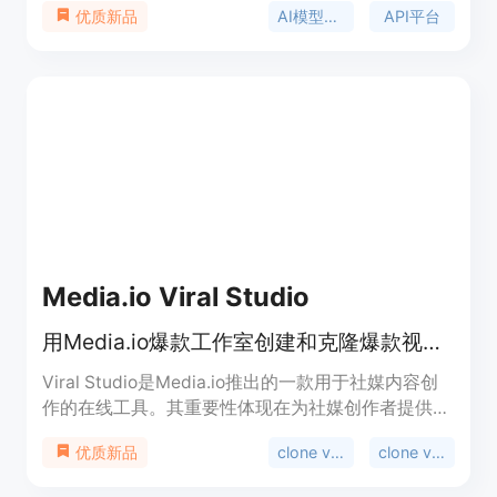
AI模型聚合
API平台
优质新品
商的图片、视频、语言和语音模型，底层模型与官方
API完全一致，但价格最高比官方便宜95%，按量付
费且无门槛。该平台聚合了全球最先进的主力模型，
提供在线playground，即开即用，无需认证，还支
持使用OpenAI和Anthropic官方SDK直接接入。支付
方式支持Stripe和支付宝，生成的图片和视频在
Cloudflare R2存储保留7天。
Media.io Viral Studio
用Media.io爆款工作室创建和克隆爆款视频与图像，紧跟社媒趋势
Viral Studio是Media.io推出的一款用于社媒内容创
作的在线工具。其重要性体现在为社媒创作者提供了
便捷、高效的内容制作途径。主要优点包括：紧跟
clone viral videos
clone viral
优质新品
TikTok、Instagram、YouTube和X等平台的流行趋
势，支持对爆款内容进行复刻和重新混合，能将社媒