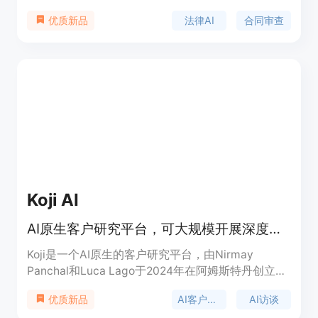
类法律文件，并深入理解法律条文。该产品具备多项
法律AI
合同审查
优质新品
强大功能，如文档搜索、案例研究、合同分析等，有
助于提高法务工作的效率与精准度。价格方面，其价
格区间为79美元至299美元，与其他同类产品相比，
因团队采用自举模式，直接面向内部法律顾问和小型
法务团队，运营成本较低，所以价格更为亲民，无需
销售电话、企业最低消费、按事项收费或复杂的采购
流程。
Koji AI
AI原生客户研究平台，可大规模开展深度访谈，数小时出洞察。
Koji是一个AI原生的客户研究平台，由Nirmay
Panchal和Luca Lago于2024年在阿姆斯特丹创立，
由Koji Research Inc运营。该平台可大规模运行数百
AI客户研究
AI访谈
优质新品
场由AI主持的语音和聊天访谈，自动将主题、情感和