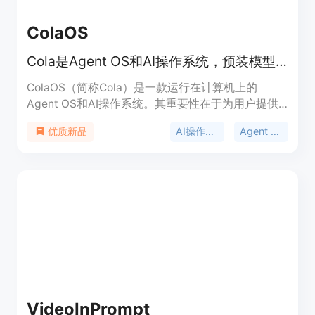
案。
ColaOS
Cola是Agent OS和AI操作系统，预装模型工具，能与人共同进化。
ColaOS（简称Cola）是一款运行在计算机上的
Agent OS和AI操作系统。其重要性在于为用户提供
了一个智能、便捷且能与个人共同成长的工作辅助平
AI操作系统
Agent OS
优质新品
台。它的主要优点众多，比如开箱即用，预装有超过
110个精选模型、工具和Skill，用户无需进行复杂配
置；还能无微不至地理解用户意图，精准执行任务；
并且会随着用户能力提升而共同进化。产品定位是成
为用户的AI拍档，助力用户解决工作和生活中的各类
问题。页面未提及价格信息。
VideoInPrompt