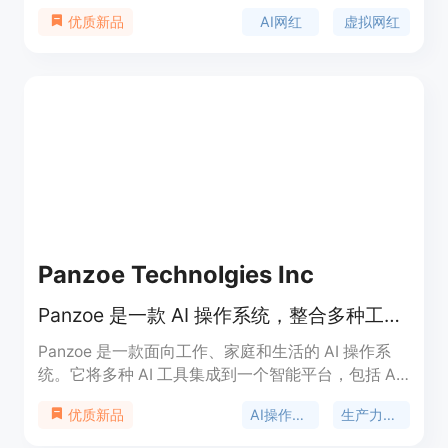
手段，帮助品牌快速创建独特的AI网红形象，生成一
AI网红
虚拟网红
优质新品
致的照片和视频，从而增强品牌在网络上的影响力。
该产品的主要优点包括可以快速创建AI网红，支持多
种内容生成方式，如角色照片、创作者视频、图像转
视频等，并且可以对角色进行锁定以便在不同场景中
重复使用。产品提供免费试用，首次可获得一个5秒
低分辨率的快速视频，更高成本的模式需要使用信用
点。其定位是为营销人员、品牌商等提供AI网红内容
生成解决方案。
Panzoe Technolgies Inc
Panzoe 是一款 AI 操作系统，整合多种工具，提供一站式智能服务。
Panzoe 是一款面向工作、家庭和生活的 AI 操作系
统。它将多种 AI 工具集成到一个智能平台，包括 AI
大脑、每日简报、内置 ChatGPT 及 25 个 AI 应用。
AI操作系统
生产力工具
优质新品
其重要性在于为用户提供一站式解决方案，避免使用
多个分散的 AI 工具。主要优点有：统一平台整合，