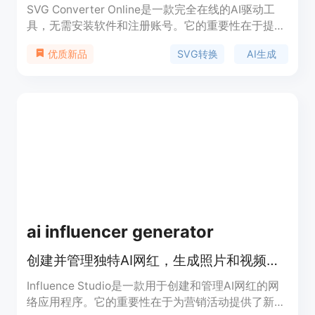
SVG Converter Online是一款完全在线的AI驱动工
具，无需安装软件和注册账号。它的重要性在于提供
了一站式的图像矢量转换和AI创作解决方案，满足设
SVG转换
AI生成
优质新品
计、印刷等多领域需求。其主要优点包括免费使用、
速度快，支持多种文件格式的双向转换，处理结果干
净、可编辑，能保持色彩、比例和边缘质量的一致
性，还能有效清理图像噪声。背景信息方面，这款工
具受到设计师、开发者和印刷店等的喜爱。价格方
面，完全免费，所有工具均可免费使用，无账号、订
阅或水印限制。定位是为有图像转换和创作需求的用
户提供便捷、高效的服务。
ai influencer generator
创建并管理独特AI网红，生成照片和视频提升品牌在线形象
Influence Studio是一款用于创建和管理AI网红的网
络应用程序。它的重要性在于为营销活动提供了新的