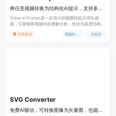
将任意视频转换为结构化AI提示，支持多种AI引擎
Video In Prompt是一款强大的视频转提示词生成
器，它能够将视频内容逐帧分析，转化为高度结构化
的文本提示和JSON元数据，适用于Runway、Sora
视频转提示词
AI创作
优质新品
和Midjourney等多种AI生成工具。该产品的重要性在
于为创作者节省大量时间和精力，避免手动编写提示
词时遗漏细微的电影细节。其主要优点包括输出一
致、高度详细、结构化，能在数秒内完成转换。产品
背景是为满足创作者对高效利用视频内容进行AI创作
的需求而开发。价格方面，免费账户可处理最大
50MB的视频文件，Pro和Enterprise计划可处理更大
的视频文件，Enterprise层还提供完整的REST API访
问。产品定位是为视频创作者、AI开发者等提供便捷
的视频转提示词解决方案。
SVG Converter
免费AI驱动，可转换图像为矢量图，也能根据描述生成SVG艺术作品