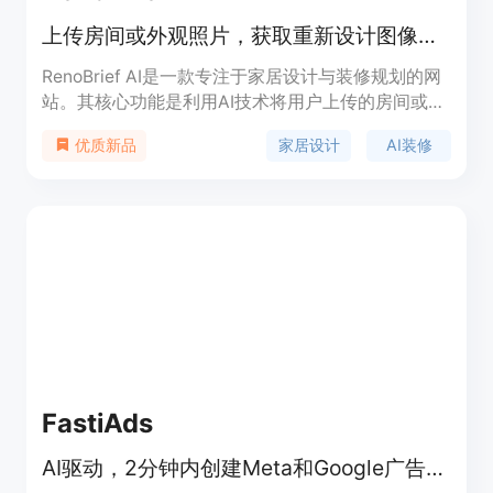
上传房间或外观照片，获取重新设计图像、材料清单、预算范围和装修简报
RenoBrief AI是一款专注于家居设计与装修规划的网
站。其核心功能是利用AI技术将用户上传的房间或外
观照片转化为完整的装修方案。重要性在于它为用户
家居设计
AI装修
优质新品
提供了一种便捷、高效且可视化的装修规划方式，让
用户在装修前就能有清晰的设计方向和预算概念。主
要优点包括操作简单，用户只需上传照片、选择风格
和预算模式即可；提供详细的材料清单和预算范围，
帮助用户更好地控制成本；生成的装修简报可直接交
给承包商，方便沟通。产品背景基于市场对智能化装
修规划工具的需求。价格方面，提供免费试用，之后
有不同的订阅计划，如个人版每年144美元可获得每
月10份简报，专业版每年390美元可获得每月25份简
报。定位是面向有家居装修需求的业主和相关专业人
士。
FastiAds
AI驱动，2分钟内创建Meta和Google广告，有预算保护，无需广告经验