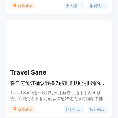
用户设置预算或使用电子表格，就能清晰展示每周的
个人理财应用
消费追踪器
优质新品
资金流向。主要优点在于简单易用，无学习曲线，从
注册到获取首个消费洞察不到5分钟，且AI教练提供
清晰、非评判性的建议。产品背景是针对那些希望了
解资金去向却又不想被复杂预算体系困扰的人群。价
格方面，提供14天免费试用，之后每月10.99美元，
可随时取消订阅。
Travel Sane
将任何预订确认转换为按时间顺序排列的旅行行程，自动检测行程间隙
Travel Sane是一款旅行应用程序，适用于Web系
统。它能将各种预订确认信息转化为按时间顺序排列
的旅行行程，涵盖航班、酒店、火车、渡轮等。其重
旅行行程管理
预订确认处理
优质新品
要性在于解决了人们在出行前需在众多邮件中寻找预
订信息的困扰。主要优点包括能在数秒内完成行程整