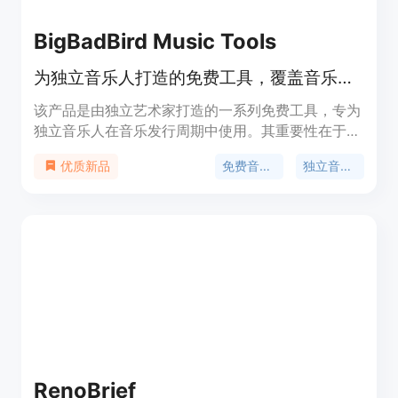
BigBadBird Music Tools
为独立音乐人打造的免费工具，覆盖音乐发行全周期，无需注册。
该产品是由独立艺术家打造的一系列免费工具，专为
独立音乐人在音乐发行周期中使用。其重要性在于帮
助音乐人更高效地规划、执行和推广音乐作品。主要
免费音乐工具
独立音乐人工具
优质新品
优点包括无需注册即可使用，涵盖从发行规划、内容
创作到演出优化等多个方面。价格完全免费，定位是
服务于需要快速行动的独立音乐人。
RenoBrief