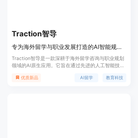
群。
Traction智导
专为海外留学与职业发展打造的AI智能规划与文书启发平台。
Traction智导是一款深耕于海外留学咨询与职业规划
领域的AI原生应用。它旨在通过先进的人工智能技
术，打破留学信息差，为学生提供从专业选择、院校
AI留学
教育科技
优质新品
规划到文书灵感启发的一站式解决方案。该产品背靠
强大的留学大数据与专家知识库，能够实时响应用户
关于AP课程选择、医学本科申请等复杂问题的咨
询。其定位是作为准留学生的“24/7数字规划师”，降
低了昂贵的人工中介门槛，让高质量的全球教育规划
变得触手可及。目前产品采取基础功能开放、高阶功
能会员制收费的模式。