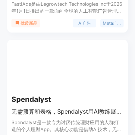
FastiAds是由Legrowtech Technologies Inc于2026
年1月1日推出的一款面向全球的人工智能广告管理工
具。它专为个体创业者和小企业主设计，可在2分钟
AI广告
Meta广告
优质新品
内创建Facebook、Instagram和Google Ads
Performance Max广告活动。其核心技术在于利用AI
自动生成广告文案、选择受众目标和配置活动设置，
同时具备实时预算保护功能，能在达到预设门槛时自
动暂停活动，避免超支。价格方面，提供14天免费试
用，无需信用卡，之后Starter套餐为49美元/月（3
个活动），Growth套餐为99美元/月（不限活动）。
该产品最大的优点在于降低了广告投放的门槛，让没
有广告经验的人也能轻松开展广告活动，提高广告投
放效率和效果。
Spendalyst
无需预算和表格，Spendalyst用AI教练展示每周消费去向，免费试用。
Spendalyst是一款专为讨厌传统理财应用的人群打
造的个人理财App。其核心功能是借助AI技术，无需