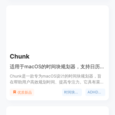
理、自动检测行程间隙、支持多种语言和格式的预订
确认。产品背景是创始人因自身旅行时管理预订信息
的繁琐而开发。价格方面，提供免费版（1次旅行、
10个预订）、每月9美元的Pro版和每年79美元的Pro
年度版，Pro版提供无限次旅行和预订。该产品定位
为帮助旅行者轻松管理旅行行程的工具。
Chunk
适用于macOS的时间块规划器，支持日历同步、自定义模板和ADHD专注功能
Chunk是一款专为macOS设计的时间块规划器，旨
在帮助用户高效规划时间、提高专注力。它具有菜单
栏访问、日历同步、自定义模板、通知提醒等功能，
时间块规划器
ADHD规划器
优质新品
特别针对ADHD用户设计，能有效提升他们的时间管
理能力。产品价格为0美元，提供7天免费试用，之后
可一次性购买永久使用。其定位是成为一款简洁、高
效、无冗余的时间管理工具，帮助用户更好地掌控自