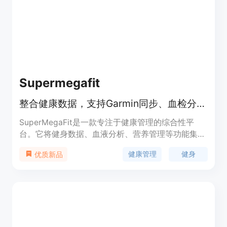
己的日程。
Supermegafit
整合健康数据，支持Garmin同步、血检分析，可规划饮食和健身
SuperMegaFit是一款专注于健康管理的综合性平
台。它将健身数据、血液分析、营养管理等功能集成
在一起，用户可以通过同步Garmin设备数据、上传
健康管理
健身
优质新品
血检报告等方式，全面掌握自己的健康状况。其重要
性在于为用户提供了一站式的健康管理解决方案，帮
助用户更好地管理健康。产品的主要优点包括数据自
动同步、AI分析、个性化饮食规划等。背景信息方
面，它旨在满足人们日益增长的健康管理需求。价格
信息未提及，定位为面向广大关注健康和健身的人