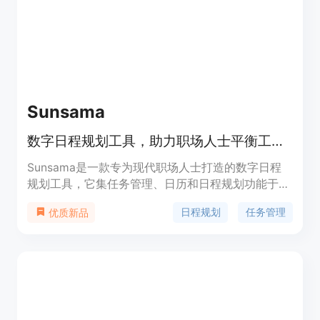
告，不售卖用户数据。该产品定位为为普通投资者和
有一定资产的用户提供专业、可靠的财务建议和管理
服务。
Sunsama
数字日程规划工具，助力职场人士平衡工作生活，保持专注
Sunsama是一款专为现代职场人士打造的数字日程
规划工具，它集任务管理、日历和日程规划功能于一
体。其重要性在于帮助用户消除干扰、进入工作状
日程规划
任务管理
优质新品
态，高效完成高价值工作且避免过度劳累。主要优点
包括让工作从混乱变得清晰，用户能按时完成工作并
获得成就感；可将各种工作工具集成，统一管理工
作；具备多种实用功能，如周目标设定、番茄钟定时
器等。该产品提供14天免费试用，无需信用卡，适合
追求高效工作的职场人士。