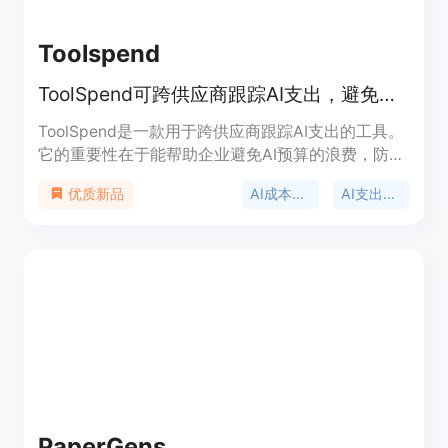
Toolspend
ToolSpend可跨供应商跟踪AI支出，避免浪费，实时查看成本趋势。
ToolSpend是一款用于跨供应商跟踪AI支出的工具。
它的重要性在于能帮助企业避免AI预算的浪费，防止
意外账单的产生，让企业对AI支出有全面的可见性。
AI成本管理
AI支出跟踪
优质新品
主要优点包括实时跟踪AI支出、提供准确的成本数
据、具备异常检测和预测功能等。产品背景是为了满
足企业在管理AI成本方面的需求。价格方面，有14天
免费试用，专业计划每月39.99美元，按年订阅可节
省25%。该产品定位为面向创始人、开发者和财务团
队等，帮助他们更好地管理LLM成本。
PaperGens