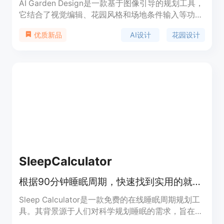
AI Garden Design是一款基于图像引导的规划工具，
它结合了视觉编辑、花园风格和场地条件输入等功
能。其重要性在于为用户提供了便捷、高效且个性化
AI设计
花园设计
优质新品
的花园设计方案。主要优点包括可以从真实庭院照片
出发，保留房产原有特征，考虑当地气候和光照等条
件，支持多种花园风格选择，免费提供一定数量的设
计方案。产品背景是满足人们对于花园个性化设计的
需求，无论是普通业主、园艺爱好者还是专业景观设
计师都能从中受益。对于匿名用户，可免费进行3次
最终图像生成，之后可选择是否登录进一步使用。产
品定位为服务于各类有花园设计需求的人群，帮助他
们在实际施工或购买植物前探索和比较不同的设计方
案。
SleepCalculator
根据90分钟睡眠周期，快速找到实用的就寝和起床时间，无需注册。
Sleep Calculator是一款免费的在线睡眠周期规划工
具。其背景源于人们对科学规划睡眠的需求，旨在帮
助用户根据90分钟的睡眠周期来确定最佳的就寝和