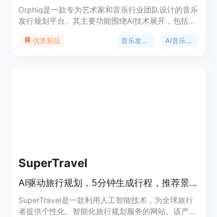
Orphiq是一款专为艺术家和音乐行业团队设计的音乐
发行规划平台。其主要功能围绕AI技术展开，包括发
行规划、内容创作建议、职业发展指导等。它的重要
音乐发行规划
AI音乐策略
优质新品
性在于解决了传统音乐发行规划中重复劳动、缺乏个
性化建议等问题。产品的主要优点包括：提供围绕现
代音乐工作流程的发行规划和职业策略，让艺术家、
经理、厂牌和机构协同工作；帮助艺术家避免重复劳
动，以安心发行音乐；提供个性化内容创作建议和AI
见解，让艺术家了解下一步行动；支持与粉丝建立真
实关系，提高效率，让艺术家有更多时间创作音乐。
产品提供免费试用，价格相关信息未详细提及，整体
定位是为全球艺术家和音乐行业团队服务，提升音乐
发行规划的效率和质量。
SuperTravel
AI驱动旅行规划，5分钟生成行程，推荐景点餐厅，支持全球目的地。
SuperTravel是一款利用人工智能技术，为全球旅行
者提供个性化、智能化旅行规划服务的网站。该产品