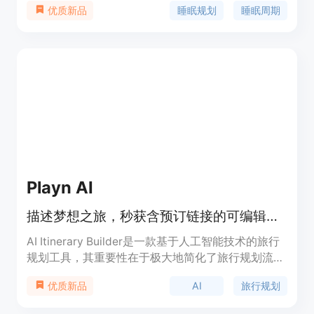
睡眠规划
睡眠周期
优质新品
起床时间。产品定位为便捷、实用的睡眠规划辅助工
具，无需用户注册即可使用。主要优点在于能够快速
提供多个基于完整睡眠周期的实用选项，让用户根据
自身情况灵活选择，而非盲目猜测。它以90分钟为
规划间隔，同时考虑到平均15分钟的入睡时间，使结
果更贴合实际。不过，它只是一个规划估算工具，不
能替代专业的医疗睡眠建议。
Playn AI
描述梦想之旅，秒获含预订链接的可编辑每日行程安排。
AI Itinerary Builder是一款基于人工智能技术的旅行
规划工具，其重要性在于极大地简化了旅行规划流
程。用户只需描述自己的旅行想法，AI就能快速生成
AI
旅行规划
优质新品
可编辑的旅行计划，且包含Booking.com、
Expedia、Skyscanner、Airbnb等平台的真实预订