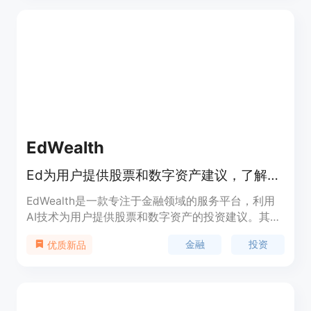
链接。主要优点是节省时间、提供个性化方案、方便
预订。产品背景是满足人们在旅行规划中对高效、便
捷的需求。目前未提及价格信息，定位是面向广大旅
行者的旅行规划辅助工具。
EdWealth
Ed为用户提供股票和数字资产建议，了解用户组合，提供免费诊断。
EdWealth是一款专注于金融领域的服务平台，利用
AI技术为用户提供股票和数字资产的投资建议。其重
要性在于帮助用户更好地管理个人财务，实现财富增
金融
投资
优质新品
长。主要优点包括提供个性化的财务诊断、实时监控
投资状况、避免投资风险等。产品背景是为满足现代
人群对便捷、智能金融服务的需求。价格方面，提供
免费试用，正式使用需订阅付费，且无佣金、无广