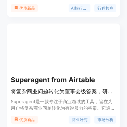
基于对17523条真实旅行者困惑的分析打造，旨在解
AI旅行规划
行程检查
优质新品
决传统旅行规划中的痛点。其主要优点包括：能在10
- 20秒内智能分析行程，找出问题并给出具体优化建
议；使用实时数据验证（Amadeus API），确保信息
真实可靠；即时确认预订并可自动退款，支付采用全
球标准的Stripe支付。产品定位是成为旅行者的一站
式旅行规划助手，帮助用户轻松、高效地规划旅行。
费用方面，提供免费5次行程检查。
Superagent from Airtable
将复杂商业问题转化为董事会级答案，研究详尽、结果美观
Superagent是一款专注于商业领域的工具，旨在为
用户将复杂商业问题转化为有说服力的答案。它通过
组建专业研究团队，制定广泛研究计划，从可靠来源
商业研究
市场分析
优质新品
挖掘隐藏信息，为用户提供详尽、准确的分析。产品