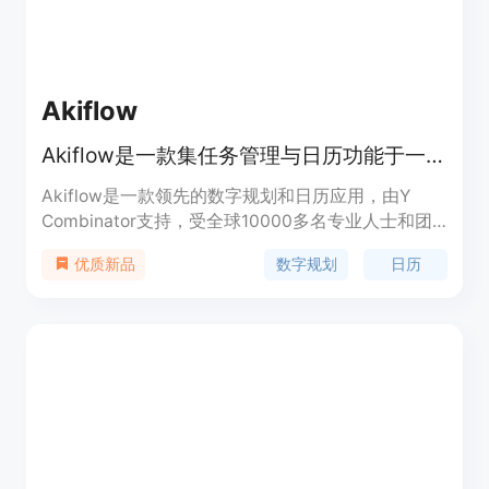
Akiflow
Akiflow是一款集任务管理与日历功能于一体的数字规划工具，优化生产力。
Akiflow是一款领先的数字规划和日历应用，由Y
Combinator支持，受全球10000多名专业人士和团
队信赖。它将任务、日程和AI助手集成在一个应用
数字规划
日历
优质新品
中，帮助用户集中管理任务、统一日程安排，从而优
化生产力。用户可享受7天免费试用，之后需付费使
用。该应用专为创始人、运营人员和高效执行者设
计，旨在帮助他们节省时间，提高工作效率。