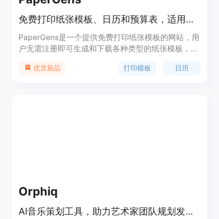
免费打印纸张模板、日历和预算表，适用于写作、数学等场景。
PaperGens是一个提供免费打印纸张模板的网站，用
户无需注册即可生成和下载各种类型的纸张模板，如
日历、预算表、横线纸、方格纸等。该网站具有高度
打印模板
日历
优质新品
的定制性，用户可以根据自己的需求调整纸张的大
小、颜色和设置。其重要性在于满足了用户在不同场
景下对专业纸张模板的需求，为写作、学习、规划等
提供了便利。网站提供的所有模板均为免费，定位是
为广大用户提供便捷、高效的纸张模板解决方案。
Orphiq
AI音乐策划工具，助力艺术家团队规划发行，节省内容规划时间。