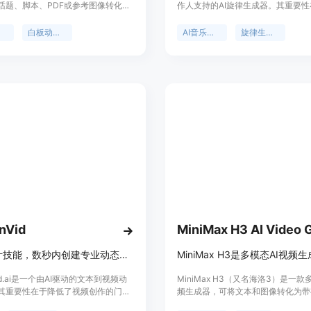
话题、脚本、PDF或参考图像转化为
作人支持的AI旋律生成器。其重要
白板讲解视频。其重要性在于极大地
乐创作者提供了全新的创作方式，解
频制作流程，为创作者节省了大量时
感枯竭的问题。主要优点包括可生成
器
白板动画软件
AI音乐创作
旋律生成器
。主要优点包括：无需学习动画软
和和弦，提供MIDI和音频两种格式
钟内即可完成视频制作；提供5个免
风格算法，可与现有DAW无缝集成
新用户在创始人测试版中可获得10个
型免费使用。产品背景是和众多知名
；支持多种语言，包含字幕；具有个
作打造算法。价格方面，有免费试用
社区画廊和与Claude AI的集成等
Lemonaide Seeds模型免费，Collab
品背景为满足教育工作者、营销人员
型在特定情况免费，重大合作有清晰
等对专业白板视频的需求。价格方
定位是成为音乐创作者的辅助工具，
积分等于一分钟成品视频，渲染失败
手还是专业人士都能借助它提升创作
。定位是为有内容创作需求但缺乏视
量。
力的用户提供便捷的视频制作解决方
nVid
无需设计技能，数秒内创建专业动态图形、动画视频和AI视觉内容
nvid.ai是一个由AI驱动的文本到视频动
MiniMax H3（又名海洛3）是一款
其重要性在于降低了视频创作的门
频生成器，可将文本和图像转化为带
设计技能和After Effects使用经验
频的电影级剪辑片段。其重要性在于