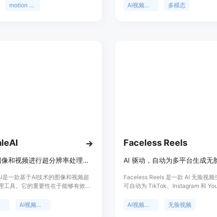
快速制作出专业的视频内容。主要优
供了便捷的视频创作方式，无需复杂
motion graphics
AI视频生成
多模态
作简单、创作速度快，能在短时间内
作技能。主要优点包括支持多模态输
量的动态图形、动画视频和AI视觉内
费开始使用。该产品是一个独立的第
背景方面，随着AI技术的发展，为满
具，目前处于预发布阶段，具体能力
便捷视频创作的需求而诞生。关于价
能会有所变化。价格方面，提供免费
未提及，推测可能有免费试用或付费
体定价未详细说明。
定位是面向广大有视频创作需求的人
leAI
Faceless Reels
用AI对图像和视频进行超分辨率处理，最高支持8K图像和4K视频
leAI是一款基于AI技术的图像和视频超
Faceless Reels 是一款 AI 无脸
理工具。它的重要性在于能够有效地
可自动为 TikTok、Instagram 和 Yo
和视频的质量，满足不同场景下的需
Shorts 等平台创建脚本、配音、视
要优点包括：利用AI技术重建真实细
幕、音乐和视频。其重要性在于降低
率
AI视频超分辨率
AI视频生成
无脸视频
简单拉伸像素；可自动匹配Topaz模
创作门槛，让创作者无需复杂技能即