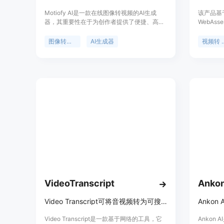
Motiofy AI是一款在线图像转视频的AI生成
该产品基于
器，其重要性在于为创作者提供了便捷、高效
WebAs
的视频生成解决方案。主要优点包括操作简
为 GI
单，无需专业技能，只需上传图片、描述动
视频转 
图像转视频
AI生成器
视频转
作、选择模型即可在数分钟内生成视频；提供
保障用户
多种模型和丰富的参数设置，如宽高比、时
可裁剪视
长、分辨率等，创作者可根据需求精细控制视
品定位为
频效果；支持设置起始帧和结束帧，还能导入
将视频转
参考图像，最大程度满足个性化创作需求；成
本低，新用户有免费额度，后续按需付费。产
品背景是顺应AI技术发展和创作者对高效视频
制作工具的需求而诞生。价格方面，新用户免
费获得一定额度，后续有不同套餐可选，如
Motiofy Starter每月20美元（年付240美
元），有2000个积分；Motiofy Creator每月
40.33美元（年付400美元），有6000个积
分；Motiofy Pro每月100.83美元（年付1000
美元），有15000个积分。定位是面向各类创
作者，提供一站式图像转视频服务。
VideoTranscript
Ankon
Video Transcript可将音视频转为可搜索文本，用于编辑、研究等
Video Transcript是一款基于网络的工具，它
Ankon