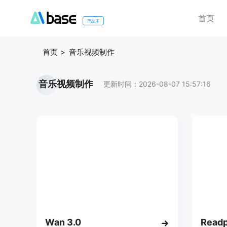
首页
产品库
首页
音乐视频制作
音乐视频制作
更新时间：2026-08-07 15:57:16
Wan 3.0
Readp