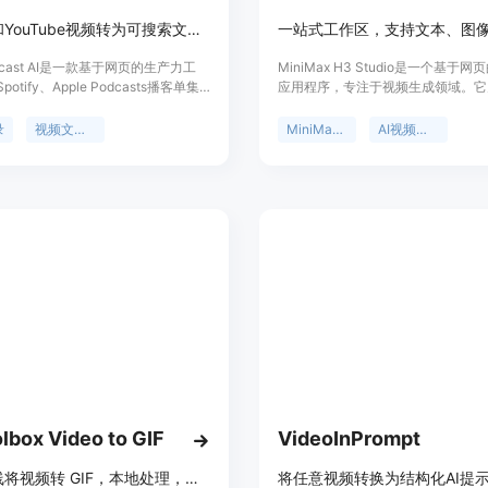
将播客和YouTube视频转为可搜索文字稿，还能生成摘要、导图等。
odcast AI是一款基于网页的生产力工
MiniMax H3 Studio是一个基于
otify、Apple Podcasts播客单集
应用程序，专注于视频生成领域。它
Tube视频转换为带时间戳和说话人识别
通过文本、图像和参考素材创建视频
文字稿。其重要性在于帮助用户更高
制作提供了多元化的解决方案。该产
录
视频文字稿
MiniMax H3
AI视频生成器
频和视频内容中获取信息。主要优点
性在于简化了视频制作流程，降低了
多种语言、提供AI摘要、关键要点、
槛，让更多人能够轻松创建专业级视
和思维导图，还能基于完整文稿与AI
要优点包括拥有清晰的设置界面，用
品背景是为了满足人们从播客和视频
观地配置视频的时长、分辨率、源资
求。价格方面，有免费套餐每月提供
额度等参数；具备精确的信用额度估
也有Lite、Standard、Pro等付费订
能在生成视频前帮助用户了解成本；
适合不同使用频率和需求的用户。
大的任务跟踪机制，可实时跟踪任务
保用户随时掌握视频生成进度。关于
面未详细提及，推测可能采用付费模
有免费试用。产品定位于满足不同团
的视频制作需求，适用于需要快速进
验的场景。
olbox Video to GIF
VideoInPrompt
免费在线将视频转 GIF，本地处理，无上传无水印，可裁剪设置参数