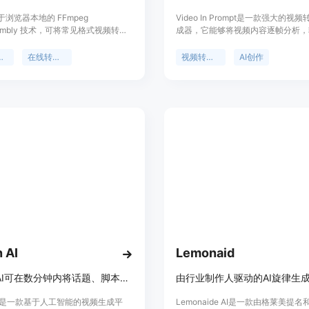
浏览器本地的 FFmpeg
Video In Prompt是一款强大的视
sembly 技术，可将常见格式视频转换
成器，它能够将视频内容逐帧分析，
F 动图。其重要性在于提供私密和便捷的
度结构化的文本提示和JSON元数据
GIF 服务。主要优点为无需上传视频，
Runway、Sora和Midjourney等
 GIF
在线转换器
视频转提示词
AI创作
数据隐私；不添加水印且无需注册；
具。该产品的重要性在于为创作者节
频片段，控制 GIF 大小和质量。该产
间和精力，避免手动编写提示词时遗
免费的在线视频处理工具，适合需要
电影细节。其主要优点包括输出一致
换为 GIF 的各类用户。价格为免费。
细、结构化，能在数秒内完成转换。
是为满足创作者对高效利用视频内容
作的需求而开发。价格方面，免费账
最大50MB的视频文件，Pro和Enterp
可处理更大的视频文件，Enterpris
完整的REST API访问。产品定位
者、AI开发者等提供便捷的视频转
方案。
 AI
Lemonaid
Ankon AI可在数分钟内将话题、脚本、PDF或参考图像转化为带字幕的白板讲解视频。
 AI是一款基于人工智能的视频生成平
Lemonaide AI是一款由格莱美提