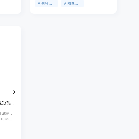
的视频制
性理解所有参考素材。其优势在于多模态参
AI视频生成器
AI图像生成器
入、可免
考、精确编辑和商业级输出，能将任意参考素
三方工
材融合到一个镜头中，通过自然语言指令进行
和参数可
编辑，以清晰的1440p分辨率配合原生立体声
计划，具
输出商业级成品。该产品支持免费试用，付费
方面有年度计划五折优惠活动。它定位为满足
各类创作者需求，无论是内容创作、营销推广
还是专业影视制作等场景都适用。
AI 驱动，自动为多平台生成无脸短视频，含脚本、配音等。
视频生成器，
uTube
觉效果、字
了短视频
可产出内