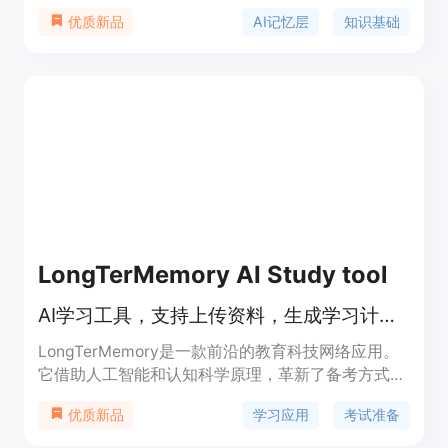
工程平台与RAG知识库、用户上下文及连接器集成。
AI记忆层
知识基础
优质新品
其重要性在于解决AI智能体记忆缺失、文档处理困
难、RAG栈复杂等问题。主要优点包括支持任意模
型、无需构建和管理RAG栈、降低token消耗等。产
品背景是满足AI智能体对持久记忆和知识获取的需
求。价格方面，提供免费版本，可免费开启使用，无
需信用卡和销售电话。产品定位是为AI开发者和使用
者提供便捷的记忆和知识管理解决方案。
LongTerMemory AI Study tool
AI学习工具，支持上传资料，生成学习计划，用间隔重复法助考
LongTerMemory是一款前沿的教育科技网络应用。
它借助人工智能和认知科学原理，革新了备考方式，
区别于传统的被动阅读和死记硬背。其核心原理为AI
学习应用
考试准备
优质新品
问答生成和间隔重复调度，能将学习资料转化为定制
测试题，并在最佳时间复习。产品优势显著，能大幅