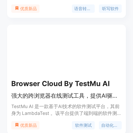
将语音输入转换为文字，尤其适用于Claude Code
语音转文字
听写软件
优质新品
CLI，能让用户更快地编写提示信息。其主要优点包
括：输入速度比打字快达4倍，转录时间不到500毫
秒；自动格式化命令和变量；支持超过100种语言和
口音；可从任何应用程序开始听写。产品提供14天免
费试用，无需信用卡。它的定位是提高开发者和文字
工作者的输入效率，减少打字时间，加速项目输出。
Browser Cloud By TestMu AI
强大的跨浏览器在线测试工具，提供AI驱动的端到端软件测试方案。
TestMu AI 是一款基于AI技术的软件测试平台，其前
身为 LambdaTest 。该平台提供了端到端的软件测
试解决方案，涵盖自动化测试、移动应用测试、跨浏
软件测试
自动化测试
优质新品
览器测试等多种测试类型。其重要性在于能够提高测