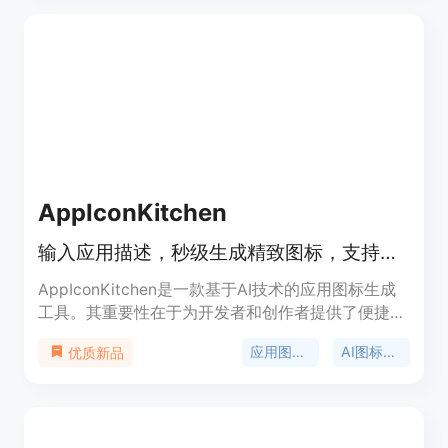
众在站点上的体验，找到优化方向，提升网站的用户
体验和AI推荐度。该产品提供多种价格套餐，包括免
费的每月10次人类用户测试，以及不同量级的付费套
餐，如29美元/月的Starter套餐、99美元/月的
Growth套餐和299美元/月的Scale套餐，可满足不同
规模企业的需求。
AppIconKitchen
输入应用描述，秒级生成精致图标，支持多平台导出。
AppIconKitchen是一款基于AI技术的应用图标生成
工具。其重要性在于为开发者和创作者提供了便捷、
高效的图标设计解决方案。主要优点包括：能根据用
应用图标生成器
AI图标生成
优质新品
户输入的应用描述快速生成图标，支持多种语言输
入；提供多种风格和颜色选择；可一次性导出适用于
iOS、Android和Web的所有尺寸图标；提供Xcode-
ready的资产目录和Android的mipmap文件夹。产品