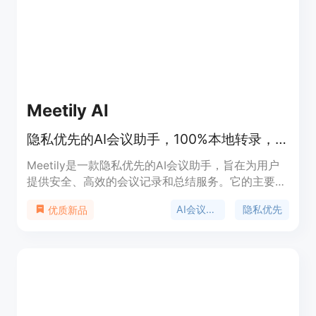
背景是满足开发者在应用图标设计上的需求，节省时
间和精力。价格方面，新账户可获得2个免费积分，
足够生成一个图标，属于免费试用模式。定位是面向
开发者和独立创作者的专业图标生成工具。
Meetily AI
隐私优先的AI会议助手，100%本地转录，无会议机器人，社区版免费。
Meetily是一款隐私优先的AI会议助手，旨在为用户
提供安全、高效的会议记录和总结服务。它的主要优
点包括：100%本地转录，确保数据隐私；可插拔的
AI会议助手
隐私优先
优质新品
AI总结功能，支持本地或自带密钥；无会议机器人，
可离线工作；设计上符合GDPR和HIPAA合规要求。
产品有社区版和专业版，社区版免费使用，专业版每
人每月10美元，按年计费。其定位是作为Otter.ai、
Fireflies和Fathom等工具的替代方案，满足对数据隐
私有较高要求的用户需求。