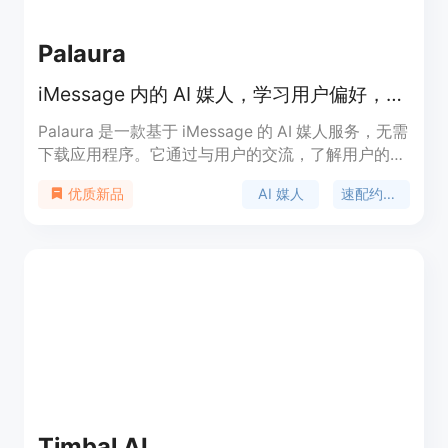
Palaura
iMessage 内的 AI 媒人，学习用户偏好，在美国范围内匹配合适对象
Palaura 是一款基于 iMessage 的 AI 媒人服务，无需
下载应用程序。它通过与用户的交流，了解用户的喜
好和需求，从而为用户精准匹配合适的对象。该产品
AI 媒人
速配约会替代方案
优质新品
的主要优点在于节省用户时间和精力，避免了传统约
会应用中无尽的滑动操作，同时提供更有针对性的匹
配。其背景是为了给寻找真爱的人提供一种更智能、
高效的约会方式。产品基础功能免费，仅对高级功能
收费。定位是作为传统速配约会应用的替代方案，为
用户提供更贴心、精准的匹配服务。
Timbal AI