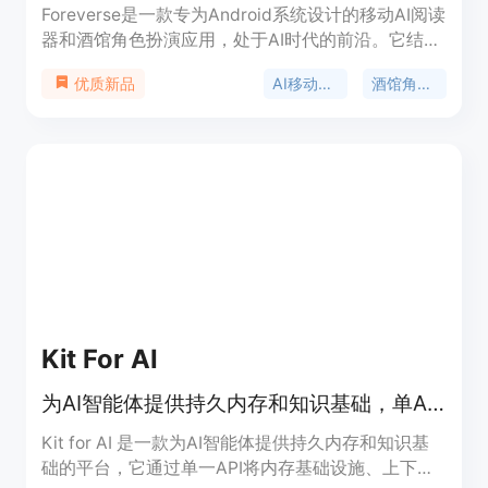
Foreverse是一款专为Android系统设计的移动AI阅读
器和酒馆角色扮演应用，处于AI时代的前沿。它结合
了长小说阅读、AI续写、分支创作、角色卡片管理和
AI移动阅读器
酒馆角色扮演应用
优质新品
世界设定集等多种功能，同时支持BYOK（自带密
钥）模型控制。其主要优点在于提供了丰富多样的小
说创作和阅读体验，允许用户根据自己的喜好探索不
同的故事走向。用户可以使用自己的AI服务提供商密
钥，直接向提供商付费，无需为应用本身订阅付费。
该应用定位为满足用户在AI时代对个性化、互动式小
说阅读和创作的需求，价格为免费，用户只需为使用
的AI服务提供商付费。
Kit For AI
为AI智能体提供持久内存和知识基础，单API集成文档处理与记忆功能
Kit for AI 是一款为AI智能体提供持久内存和知识基
础的平台，它通过单一API将内存基础设施、上下文