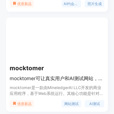
AI约会照片
照片生成
优质新品
场景下的高度逼真的约会照片。该产品的重要性在于
解决了传统约会照片拍摄中存在的灯光不佳、角度不
好、背景缺乏吸引力等问题。主要优点包括：生成速
度快，能在短时间内提供大量优质照片；照片真实自
然，可通过约会应用的面部验证，难以被察觉是AI生
成；性价比高，远低于专业摄影师的拍摄成本。产品
提供三种不同价格的套餐，分别为29美元的入门计
划、49美元的高级计划和85美元的精英计划，价格
有效期至2026年12月31日。其定位是为那些希望在
约会应用上获得更多匹配和约会机会的用户提供高质
量、高效率的照片解决方案。
mocktomer
mocktomer可让真实用户和AI测试网站，并反馈离开原因，每月10次免费
mocktomer是一款由MineledgerAI LLC开发的商业
应用程序，基于Web系统运行。其核心功能是针对真
实用户和AI助手对网站进行测试，为站点提供体验反
网站测试
AI测试
优质新品
馈和AI准备度评估，而非简单的质量保证（QA）。
重要性在于帮助网站开发者和运营者深入了解不同受