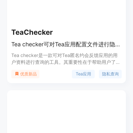
前产品免费试用，无需信用卡信息，用户可以免费体
验20种发型的试戴效果。
TeaChecker
Tea checker可对Tea应用配置文件进行隐秘查询，24小时出验证结果。
Tea checker是一款可对Tea匿名约会反馈应用的用
户资料进行查询的工具。其重要性在于帮助用户了解
自己是否在Tea应用上被提及，并获取相关的评价内
Tea应用
隐私查询
优质新品
容。该工具的主要优点包括查询过程隐秘、结果经过
审核、提供截图证据、交付速度快、支付安全等。产
品定位为满足用户对隐私和个人信息了解的需求，仅
需一次付费，无订阅费用。