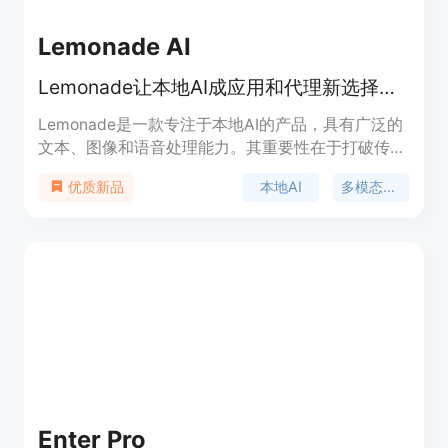
Lemonade AI
Lemonade让本地AI成应用和代理新选择，免费、私密、灵活。
Lemonade是一款专注于本地AI的产品，具有广泛的
文本、图像和语音处理能力。其重要性在于打破传统
AI对云端的依赖，提供更私密、灵活的使用体验。主
本地AI
多模态处理
优质新品
要优点包括免费使用、设计上注重隐私保护、具有高
度的灵活性，并且由一个友好的社区支持开发。产品
背景方面，它与支持本地AI的开源引擎一起构建，适
用于多种主流平台。价格方面，完全免费使用。定位
是成为本地AI应用和代理的默认选择，为开发者和用
户提供便捷的本地AI服务。
Enter Pro