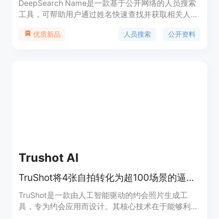
DeepSearch Name是一款基于公开网络的人员搜索
工具，可帮助用户通过姓名快速查找并获取相关人员
的公开资料。其重要性在于为专业人士提供了便捷、
人员搜索
公开资料
优质新品
准确且隐私安全的人员信息查询方式。主要优点包
括：仅使用公开信息，保障合法性与安全性；搜索过
程私密，不会通知被查询者；提供带链接的结构化资
料，方便用户验证信息来源。该产品定位为专业的人
员搜索研究工具，而非背景调查或FCRA消费者报
告。产品免费开始使用，具体定价信息可参考网站的
Pricing页面。
Trushot AI
TruShot将4张自拍转化为超100场景的逼真AI约会照，大幅提升匹配率。
TruShot是一款由人工智能驱动的约会照片生成工
具，专为约会应用而设计。其核心技术在于能够利用
用户上传的4张自拍，在60秒内生成超过100种不同