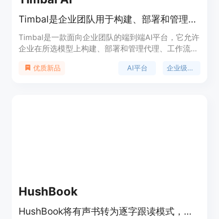
Timbal是企业团队用于构建、部署和管理AI的端到端平台。
Timbal是一款面向企业团队的端到端AI平台，它允许
企业在所选模型上构建、部署和管理代理、工作流和
知识库。其重要性在于为企业提供了一站式的AI解决
AI平台
企业级应用
优质新品
方案，避免了使用多个分散工具的麻烦，降低了集成
和维护成本。产品的主要优点包括：提供全AI栈，实
现无缝集成；代码可导出，无黑盒和供应商锁定；
ACE技术保证生产可靠性；支持多环境部署，具有高
度的可移植性和可扩展性；模型无关，可灵活切换模
型供应商。该产品提供免费试用，定位为企业级AI平
台，帮助企业快速构建和扩展生产级AI应用。
HushBook
HushBook将有声书转为逐字跟读模式，在手机上私密转录，免费下载。