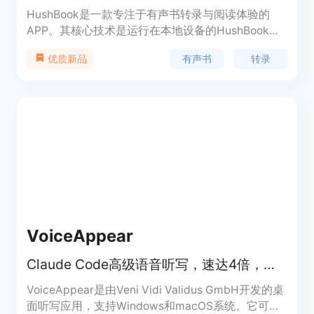
HushBook是一款专注于有声书转录与阅读体验的
APP。其核心技术是运行在本地设备的HushBook引
擎，能将有声书转录为同步文本。主要优点包括隐私
有声书
转录
优质新品
性强，所有转录和数据存储都在本地，无需上传至云
端；具备高可访问性，支持多种阅读配置以满足不同
人群需求；功能丰富，有逐字跟读、语言翻译、引用
保存等。产品定位为提升用户有声书阅读体验，帮助
用户更好地理解和吸收知识。价格方面，该APP免费
下载且无广告。
VoiceAppear
Claude Code高级语音听写，速达4倍，转录快，14天免费试用。
VoiceAppear是由Veni Vidi Validus GmbH开发的桌
面听写应用，支持Windows和macOS系统。它可以