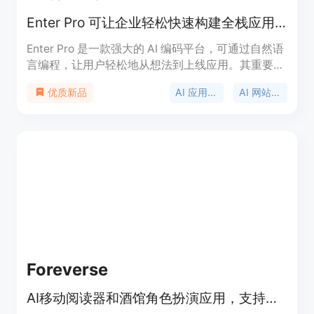
Enter Pro 可让企业轻松快速构建全栈应用、网站和 AI 代理，免费开启。
Enter Pro 是一款强大的 AI 编码平台，可通过自然语
言编程，让用户轻松地从想法到上线应用。其重要性
在于降低了开发门槛，即使没有编码经验的用户也能
AI 应用构建器
AI 网站构建器
优质新品
进行应用和网站开发。主要优点包括免费启动、无需
编码、可快速开发全栈应用和网站，还能创建 AI 代
理。它支持众多领先的大语言模型，拥有云存储、可
视化编辑、团队协作等功能。该平台定位为面向各类
企业和开发者，助力他们高效地开发软件产品。价格
方面，100% 免费启动。
Foreverse
AI移动阅读器和酒馆角色扮演应用，支持长小说续写、分支创作等