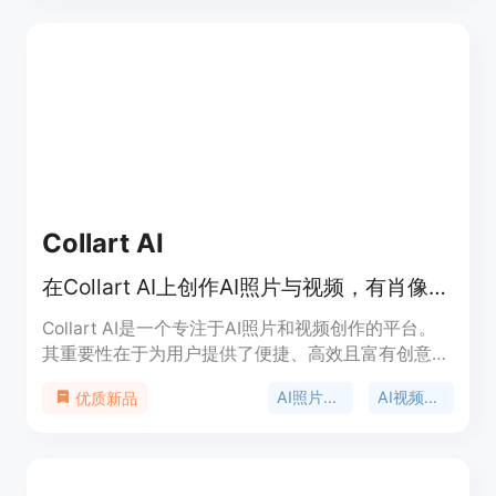
减少备考时间，提升记忆保留率，让用户精准备考。
价格方面，可免费开始使用。定位是帮助各类学生和
专业人士高效备考，提升知识掌握水平。
Collart AI
在Collart AI上创作AI照片与视频，有肖像、模板等创意瞬间。
Collart AI是一个专注于AI照片和视频创作的平台。
其重要性在于为用户提供了便捷、高效且富有创意的
内容创作途径。主要优点包括拥有丰富的模板资源，
AI照片生成
AI视频生成
优质新品
如逼真的AI肖像、电影级模板等，涵盖多种风格和主
题；支持多种创作方式，包括图片转图片、文本转图
片、图片转视频、文本转视频等；集成了众多先进的
AI模型，如Seedance 2.0、GPT Image 2.0等。产品