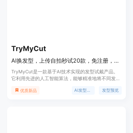
背景可能是顺应AI技术在内容创作领域的发展趋势而
开发。关于价格，从文本中未明确提及收费情况，推
测有免费使用的部分，也可能存在付费功能。其定位
是面向广大创意爱好者、内容创作者等，帮助他们快
速实现创意和想法。
TryMyCut
AI换发型，上传自拍秒试20款，免注册，照片24小时自动删除
TryMyCut是一款基于AI技术实现的发型试戴产品。
它利用先进的人工智能算法，能够精准地将不同发型
叠加到用户上传的自拍照上，让用户在实际理发前就
AI发型试戴
发型预览
优质新品
能看到换发型后的效果。该产品的重要性在于为用户
提供了一个低风险、无成本的发型尝试途径，避免因
理发后效果不满意而带来的困扰。其主要优点包括操
作简单、免费试用、效果呈现快速、保护用户隐私
（照片24小时自动删除）等。产品定位为面向广大有
发型更换需求的人群，提供便捷的发型预览服务。目