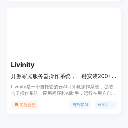
试效率、降低测试成本，通过AI技术实现测试流程的
智能化和自动化。产品具有高度的可扩展性和灵活
性，支持多种编程语言和框架。价格方面，提供免费
试用，付费版本根据不同的功能和使用需求定价。定
位是为企业和开发者提供一站式的软件测试解决方
案，帮助他们快速、高效地完成软件测试，提升软件
质量。
Livinity
开源家庭服务器操作系统，一键安装200+应用，有AI助手Liv，可从任意浏览器访问。
Livinity是一个自托管的云AI计算机操作系统，它结
合了操作系统、应用程序和AI助手，运行在用户自己
的硬件上，可通过任何浏览器访问。其主要优点是开
自托管AI
云AI计算机
优质新品
源、隐私性强，用户的数据完全掌握在自己手中，且
可自由选择AI模型，无需为令牌付费。该产品定位为
为用户提供一个简单、强大且安全的计算环境，替代
传统的云服务订阅模式。价格方面，有免费和专业版