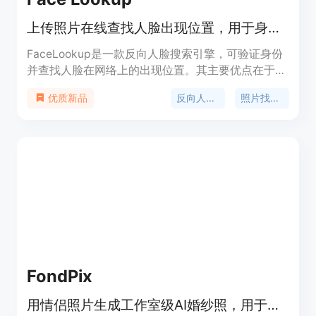
上传照片在线查找人脸出现位置，用于身份验证、防诈骗等
FaceLookup是一款反向人脸搜索引擎，可验证身份
并查找人脸在网络上的出现位置。其主要优点在于能
有效用于约会验证、识别网络诈骗、检测照片盗用等
反向人脸搜索
照片找人物
优质新品
场景。产品采用一次性付费模式，信用包起价7美
元，无月订阅费，信用永不过期。定位为帮助用户在
网络社交中保障安全、维护隐私，通过对公开网页的
人脸搜索，为用户提供可靠的身份验证服务。
FondPix
用情侣照片生成工作室级AI婚纱照，用于请柬、相册等