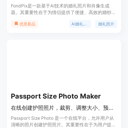
FondPix是一款基于AI技术的婚礼照片和肖像生成
器。其重要性在于为情侣提供了便捷、高效的婚纱照
处理方式。主要优点包括能够生成逼真的新娘肖像、
AI婚礼照片生成
婚礼照片
优质新品
请柬照片等多种类型的照片，有2K和4K输出选项，
且私人上传的照片不会被用于训练。产品背景是满足
情侣对于多样化、高质量婚纱照的需求。价格方面，
有免费试用，以及19.99美元的婚礼入门套餐、
29.99美元的婚礼加强套餐和99.99美元的婚礼完整
套餐。定位是为情侣提供专业的AI婚纱照生成服务。
Passport Size Photo Maker
在线创建护照照片，裁剪、调整大小、预览背景后下载用于在线或打印。
Passport Size Photo 是一个在线平台，允许用户从
清晰的照片创建护照照片。其重要性在于为用户提供