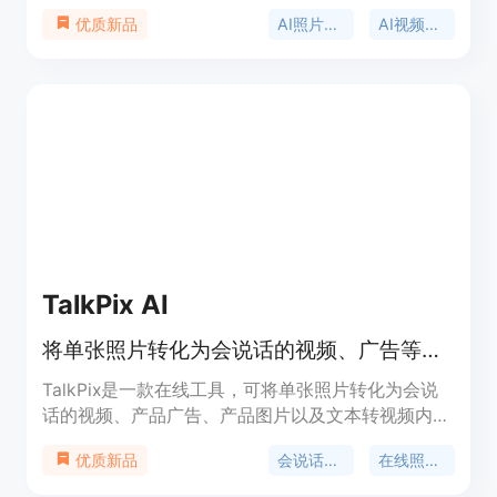
内容创作途径。主要优点包括拥有丰富的模板资源，
AI照片生成
AI视频生成
优质新品
如逼真的AI肖像、电影级模板等，涵盖多种风格和主
题；支持多种创作方式，包括图片转图片、文本转图
片、图片转视频、文本转视频等；集成了众多先进的
AI模型，如Seedance 2.0、GPT Image 2.0等。产品
背景可能是顺应AI技术在内容创作领域的发展趋势而
开发。关于价格，从文本中未明确提及收费情况，推
测有免费使用的部分，也可能存在付费功能。其定位
是面向广大创意爱好者、内容创作者等，帮助他们快
速实现创意和想法。
TalkPix AI
将单张照片转化为会说话的视频、广告等，一次付费，无订阅，积分永不过期
TalkPix是一款在线工具，可将单张照片转化为会说
话的视频、产品广告、产品图片以及文本转视频内
容。其重要性在于为用户提供了便捷、高效的视频和
会说话的照片生成器
在线照片说话
优质新品
图片创作途径，无需摄像机或专业团队。主要优点包
括一次付费、无订阅模式，积分永不过期，还可免费