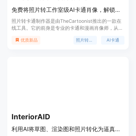
免费将照片转工作室级AI卡通肖像，解锁多格式文件
照片转卡通制作器是由TheCartoonist推出的一款在
线工具。它的前身是专业的卡通和漫画肖像师，从
2012年到2024年为全球10000客户创作手绘卡通，
照片转卡通
AI卡通
优质新品
2025年专注打造此线上工具。该工具的主要技术是
FaceCap™引擎，它可以映射面部向量，绘制出具有
高相似度的卡通形象。其重要性在于为用户提供了一
种便捷、专业且个性化的照片转卡通方式。主要优点
包括无需注册即可免费体验，拥有无与伦比的相似
度，提供可打印的高清文件，具备商业使用权，保障
100%隐私，无广告干扰，即时访问等。价格方面，
可免费试用，之后可选择解锁完整高清版本和额外文
件。定位是为用户提供最好的照片转卡通体验，适用
于个人和商业用途。
InteriorAID
利用AI将草图、渲染图和照片转化为逼真室内设计、视频和3D场景