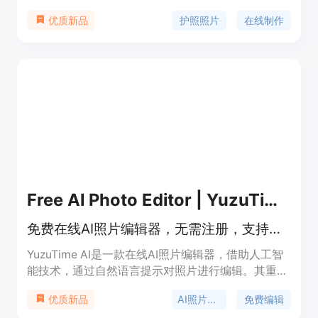
便捷、高效的护照照片制作方式，避免了传统去照相
护照照片
在线制作
优质新品
馆拍摄的麻烦。主要优点包括支持多种护照尺寸、多
种图像格式，可在线预览、避免尺寸问题等。该平台
免费提供预览功能，解锁特定格式后可获得无水印数
字文件和 4x6 打印纸。其定位是帮助用户轻松将手
机照片转换为符合官方要求的护照照片。
Free Al Photo Editor | YuzuTime Al
免费在线AI照片编辑器，无需注册，支持文本提示编辑，无水印下载
YuzuTime AI是一款在线AI照片编辑器，借助人工智
能技术，通过自然语言提示对照片进行编辑。其重要
性在于简化了传统复杂的图像编辑流程，让用户无需
AI照片编辑
免费编辑
优质新品
掌握专业技能，仅通过文字描述就能实现图像编辑。