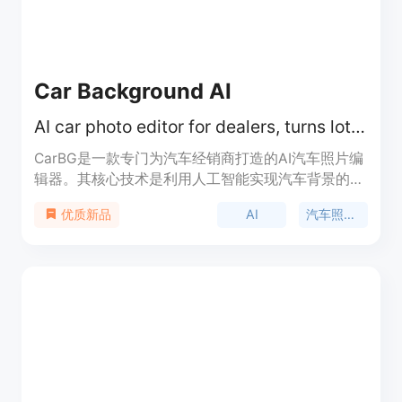
Car Background AI
AI car photo editor for dealers, turns lot photos to pro listings with one - click.
CarBG是一款专门为汽车经销商打造的AI汽车照片编
辑器。其核心技术是利用人工智能实现汽车背景的快
速替换和照片的编辑。重要性在于能够极大地提高汽
AI
汽车照片编辑
优质新品
车经销商处理照片的效率，节省时间和人力成本。主
要优点包括可以一键将杂乱的停车场照片转化为专业
的汽车销售列表照片，提供10个免费信用额度且无需
绑定信用卡。产品定位为服务汽车经销商，帮助他们
提升汽车照片的质量和专业性，从而加快汽车销售的
速度。