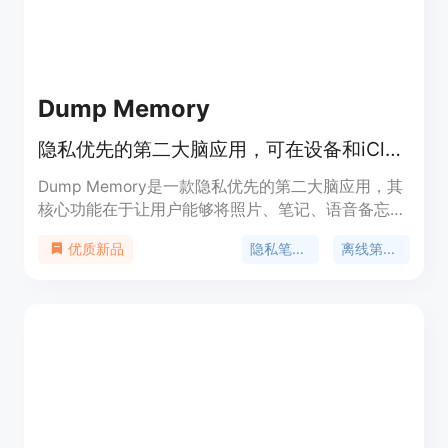
供标准尺寸和背景颜色；照片修复利用 AI 增强技术
修复褪色、模糊或受损的旧档案，改善面部特征和细
节。该产品操作简单，无需安装软件，仅需在浏览器
中上传、处理和下载文件即可，适合需要快速处理图
像的普通用户和专业团队。价格方面，提供免费试
Dump Memory
用，有 10 个免费信用点，可体验证件照制作和照片
修复功能；还有信用包和专业订阅计划可供选择，信
隐私优先的第二大脑应用，可在设备和iCloud存储多种内容，无服务器无跟踪
用包适用于一次性项目，购买的信用点不会过期，专
业版适合频繁创建图像的用户和小团队，每月有 500
Dump Memory是一款隐私优先的第二大脑应用，其
信用点、优先处理权和支持服务。
核心功能在于让用户能够将照片、笔记、语音备忘录
和文档等内容100%存储在自己的设备和iCloud中，
隐私笔记应用
离线第二大脑
优质新品
不依赖任何服务器，避免了数据被追踪和挖掘的风
险。该应用的重要性体现在其高度强调隐私保护，满
足了用户对数据安全性的需求。主要优点包括：采用
零数据保留AI模型，保证数据的隐私性；提供强大的
搜索功能，能根据内容含义查找信息，而非依赖文件
名或文件夹；无需标签和文件夹分类，由上下文引擎
自动组织数据。产品背景是为那些思维碎片化、难以
整理和找回信息的人群打造。目前页面未提及价格信
息。其定位是成为用户统一的、私密的信息存储和管