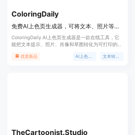
ColoringDaily
免费AI上色页生成器，可将文本、照片等转为可打印线稿
ColoringDaily AI上色页生成器是一款在线工具，它
能把文本提示、照片、肖像和草图转化为可打印的线
稿，支持下载PNG、SVG和PDF文件。该产品免费使
AI上色页生成器
文本转线稿
优质新品
用，注册登录后可获得20个免费积分，可用于尝试提
示转页面、照片转换和AI上色等功能。其定位是为家
长、教师和创作者提供简单易用的工作流程，具有清
晰的线稿、支持Letter和A4尺寸PDF下载等优点。
TheCartoonist.Studio