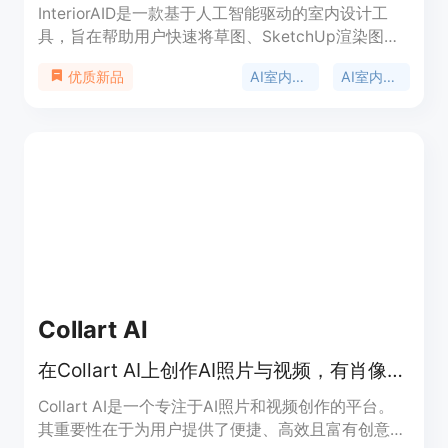
InteriorAID是一款基于人工智能驱动的室内设计工
具，旨在帮助用户快速将草图、SketchUp渲染图以
及房间照片转化为逼真的室内设计效果、精彩的视频
AI室内设计
AI室内视频
优质新品
和可探索的3D场景。该产品的主要优点在于操作简
便，无需3D专业知识，用户甚至无需注册即可免费
试用。其利用高斯 splatting 等先进技术，能高效地
实现室内场景的重建和优化。在价格方面，所有计划
都包含每月的令牌配额，每次高质量的转换需要消耗
6.6个令牌。该产品主要定位于室内设计师、室内设
计专业学生以及有室内设计需求的普通用户，为他们
提供高效、便捷、专业的室内设计解决方案。
Collart AI
在Collart AI上创作AI照片与视频，有肖像、模板等创意瞬间。
Collart AI是一个专注于AI照片和视频创作的平台。
其重要性在于为用户提供了便捷、高效且富有创意的