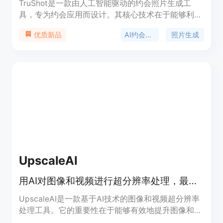
TruShot是一款由人工智能驱动的约会照片生成工
具，专为约会应用而设计。其核心技术在于能够利用
用户上传的4张自拍，在60秒内生成超过100种不同
AI约会照片
照片生成
优质新品
场景下的高度逼真的约会照片。该产品的重要性在于
解决了传统约会照片拍摄中存在的灯光不佳、角度不
好、背景缺乏吸引力等问题。主要优点包括：生成速
度快，能在短时间内提供大量优质照片；照片真实自
然，可通过约会应用的面部验证，难以被察觉是AI生
成；性价比高，远低于专业摄影师的拍摄成本。产品
提供三种不同价格的套餐，分别为29美元的入门计
划、49美元的高级计划和85美元的精英计划，价格
有效期至2026年12月31日。其定位是为那些希望在
约会应用上获得更多匹配和约会机会的用户提供高质
量、高效率的照片解决方案。
UpscaleAI
用AI对图像和视频进行超分辨率处理，最高支持8K图像和4K视频
UpscaleAI是一款基于AI技术的图像和视频超分辨率
处理工具。它的重要性在于能够有效地提升图像和视
频的质量，满足不同场景下的需求。其主要优点包