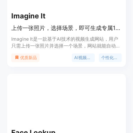
理空间。
Imagine It
上传一张照片，选择场景，即可生成专属15秒高清电影
Imagine It是一款基于AI技术的视频生成网站，用户
只需上传一张照片并选择一个场景，网站就能自动生
成一个个性化的15秒高清短片。该产品的主要优点在
AI视频生成
个性化电影
优质新品
于操作简单，无需用户编写脚本或进行编辑，就能快
速生成具有电影质感的视频。产品背景是为了满足用
户对于体验不同场景和成为电影主角的需求。目前产
品处于测试阶段，推出了限时优惠价格，每个场景只
需3.99美元，原价为11.99美元。其定位是为用户提
供一种有趣、便捷的方式来创造属于自己的电影时
刻，适合用于社交媒体分享和制造惊喜。
Face Lookup