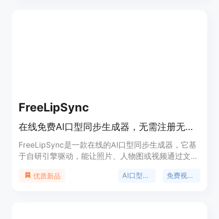
预览。产品背景是满足市场对于快速、低成本内容创
作的需求。价格方面，首次导出最低3.99美元，支持
Stripe安全支付。定位为面向全球用户，适用于多种
场景的创意内容生成平台，服务地区包括美国、英
国、加拿大和澳大利亚。
FreeLipSync
在线免费AI口型同步生成器，无需注册无水印，照片视频可开口说话
FreeLipSync是一款在线的AI口型同步生成器，它基
于自研引擎驱动，能让照片、人物图或视频通过文
本、音频或声音克隆实现开口说话或唱歌等功能。该
AI口型同步
免费视频生成
优质新品
产品的主要优点有极速生成，大多数视频可在30秒
内完成；效果逼真，口型与表情同步自然；支持多语
言，涵盖500种语言与口音；免费试用，无需信用
卡，免费版单次视频输出最长20秒，TTS最长133字