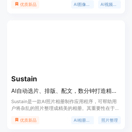
AI图像超分辨率
AI视频超分辨率
优质新品
括：利用AI技术重建真实细节，而非简单拉伸像素；
可自动匹配Topaz模型，无需手动调整设置；支持多
种类型的图像和视频处理，如老照片修复、动漫图像
增强等。产品背景方面，它借助Topaz模型实现强大
的处理能力。价格方面，页面提到可以免费开始使
用，推测有免费试用或部分免费功能，也可能有付费
版本。产品定位为专业的图像和视频增强工具，适用
于摄影师、设计师、视频创作者等专业人士，也可满
足普通用户对图像和视频处理的需求。
Sustain
AI自动选片、排版、配文，数分钟打造精美数字或印刷相册
Sustain是一款AI照片相册制作应用程序，可帮助用
户将杂乱的照片整理成精美的相册。其重要性在于利
用先进的AI技术，节省用户整理和设计相册的时间与
AI相册制作
照片整理
优质新品
精力。主要优点包括AI智能选片、排版和写说明，有
多种主题可选，支持照片增强，还具备全创意控制功