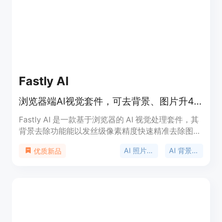
符。价格方面，免费生成无水印，登录后可下载低分
辨率视频，Starter和Pro版本可解锁高清Pro
Video，有不同的字符和时长限制，可根据需求付费
升级。产品定位为适合创作者的高性价比工具，能满
足多种场景下的视频制作需求。
Fastly AI
浏览器端AI视觉套件，可去背景、图片升4K、制作证件照等。
Fastly AI 是一款基于浏览器的 AI 视觉处理套件，其
背景去除功能能以发丝级像素精度快速精准去除图片
背景，输出透明 PNG 或满足电商场景的抠图；4K 图
AI 照片编辑器
AI 背景去除
优质新品
像增强技术可将低分辨率或有噪点的图片清晰地提升
至 2x 或 4x 4K HD 质量，去除模糊；产品摄影功能
可将电商产品置于逼真奢华的工作室灯光场景中，助
力产品展示；图像外扩功能通过生成式外扩将图片扩
展至 9:16 或 16:9 比例，适应社交媒体展示；证件照
制作能生成 100 个国家的护照、签证和证件照片，提