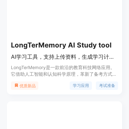
为面向普通用户和创作者的视频创作工具，支持免费
试用，无需注册。产品拥有50个积分用于相关操
作。
LongTerMemory AI Study tool
AI学习工具，支持上传资料，生成学习计划，用间隔重复法助考
LongTerMemory是一款前沿的教育科技网络应用。
它借助人工智能和认知科学原理，革新了备考方式，
区别于传统的被动阅读和死记硬背。其核心原理为AI
学习应用
考试准备
优质新品
问答生成和间隔重复调度，能将学习资料转化为定制
测试题，并在最佳时间复习。产品优势显著，能大幅
减少备考时间，提升记忆保留率，让用户精准备考。
价格方面，可免费开始使用。定位是帮助各类学生和
专业人士高效备考，提升知识掌握水平。