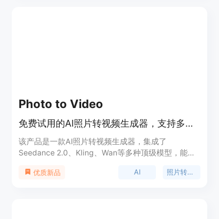
能。该产品定位服务于有相册制作需求的个人用户，
价格信息页面未提及。
Photo to Video
免费试用的AI照片转视频生成器，支持多顶级模型，最高4K输出
该产品是一款AI照片转视频生成器，集成了
Seedance 2.0、Kling、Wan等多种顶级模型，能在
数秒内将照片、插画等转化为动态视频。主要优点在
AI
照片转视频
优质新品
于无需拍摄，用户仅需上传一张图片，就能自动为场
景添加动画效果、相机运动和光影效果，最高可输出
4K视频。产品背景是适应市场对快速、便捷视频制
作的需求，为用户提供高效的视频创作方式。其定位