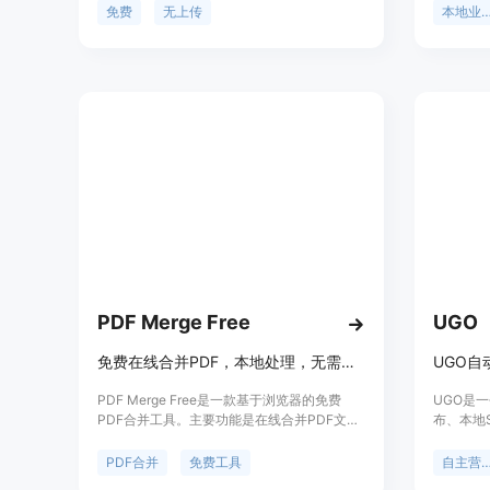
文件至服务器，所有操作都在本地完成。主要
职业者发
免费
无上传
本地业务
优点包括完全免费、无文件大小限制、支持离
的算法为
线使用、无需注册账号、无数据追踪等。产品
效缩短销
由ConvertFlow Systems开发，定位为满足人
需信用卡
们日常文档与图像处理需求。
试用，之
品定位为
地找到潜
PDF Merge Free
UGO
免费在线合并PDF，本地处理，无需上传、注册和加水印
PDF Merge Free是一款基于浏览器的免费
UGO是
PDF合并工具。主要功能是在线合并PDF文
布、本地
件，其重要性在于为用户提供便捷、安全的
务。其重
PDF合并解决方案。该工具的主要优点包括无
本，让营
PDF合并
免费工具
自主营销
需上传文件，确保文档隐私；无需注册，操作
操作、基