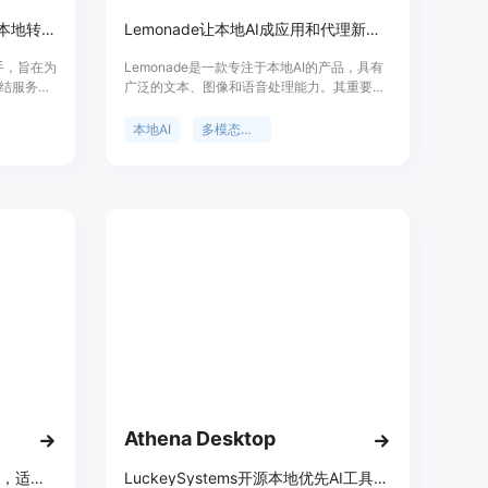
隐私优先的AI会议助手，100%本地转录，无会议机器人，社区版免费。
Lemonade让本地AI成应用和代理新选择，免费、私密、灵活。
助手，旨在为
Lemonade是一款专注于本地AI的产品，具有
结服务。
广泛的文本、图像和语音处理能力。其重要性
，确保数
在于打破传统AI对云端的依赖，提供更私密、
持本地或自
灵活的使用体验。主要优点包括免费使用、设
本地AI
多模态处理
；设计上
计上注重隐私保护、具有高度的灵活性，并且
品有社区版
由一个友好的社区支持开发。产品背景方面，
每人每月
它与支持本地AI的开源引擎一起构建，适用于
r.ai、
多种主流平台。价格方面，完全免费使用。定
方案，满足对
位是成为本地AI应用和代理的默认选择，为开
发者和用户提供便捷的本地AI服务。
Athena Desktop
Adsideo在Mac上运行本地智能，适时提供快速建议，助你高效工作
LuckeySystems开源本地优先AI工具生态，能持久记忆工作内容