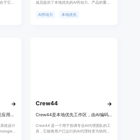
在于它让
成员提供了本地优先的AI劳动力。产品的重要
件任务，无
性在于能够帮助团队处理重复性工作，提高工
安全性。
作效率。主要优点包括运行在本地，保证数据
AI劳动力
本地优先
有完全控
安全；AI代理有明确角色和边界，具备内置问
作；与现
责机制；支持多种模型，无锁定。产品背景是
能自动将工单
满足团队在处理重复工作时对高效、安全AI工
与开发者现
具的需求。价格方面，早期成员免费使用，无
面，它是
需信用卡和设置电话。产品定位是成为团队的
发者提供更高
AI劳动力，帮助团队成员专注于更有价值的工
中未提及
作。
Crew44
Windows本地AI听写，可在任意应用说话输入，一次付费29美元无订阅
Crew44是本地优先工作区，由AI编码专家组成的团队，技能可累积。
ws系统设计
Crew44 是一个用于协调专业AI代理团队的工
logies
具，它能将用户已运行的AI代理转变为协同团
种高效、私
队。其重要性在于显著提升编程工作的效率和