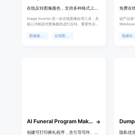
在线反转图像颜色，支持多种格式上传下载，处理本地进行
Image Inverter 是一款在线图像处理工具，其
该产品基于
核心功能是对图像颜色进行反转。重要性在于
WebAs
为用户提供了便捷的图像处理方式，无需安装
为 GI
桌面软件。主要优点包括处理速度快，能在几
视频转 
图像颜色反转
在线图像处理
视频转
秒内完成颜色反转；支持多种图像格式的输入
保障用户
与输出；处理过程在本地浏览器进行，保障用
可裁剪视
户数据隐私。背景信息是为满足用户在艺术创
品定位为
作、可访问性检查、视觉实验等方面的需求而
将视频转
开发。产品定价为免费，定位于为广大用户提
供简单易用的图像颜色反转服务。
AI Funeral Program Maker
Dump
创建可打印葬礼程序，含引导写作、预览、PDF检查和本地打印交接