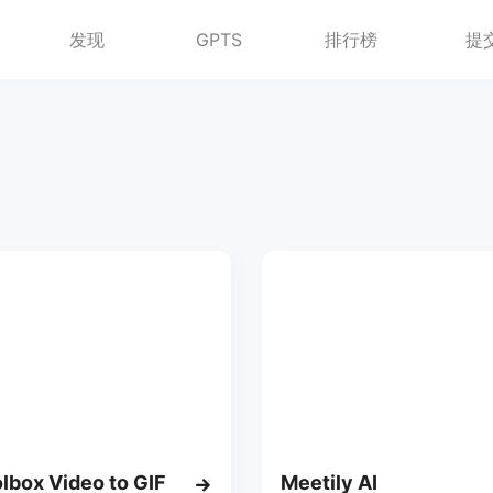
发现
GPTS
排行榜
提
olbox Video to GIF
Meetily AI