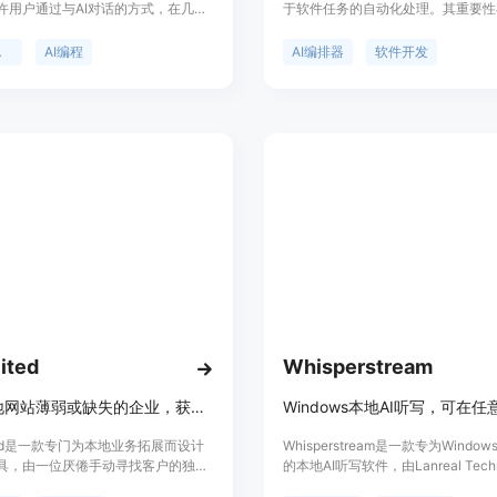
许用户通过与AI对话的方式，在几分
于软件任务的自动化处理。其重要性
自定义的桌面应用。该软件具有本地
开发者能够在本地运行AI驱动的软
性，应用程序直接在用户的机器上运
需将代码上传到云端，保障了代码的
开发
AI编程
AI编排器
软件开发
服务器或互联网连接，确保数据安
主要优点包括：开发者对审批流程拥
有高度的操作系统集成性，能访问文
制权，可灵活处理重试和后续审查工
键盘快捷键等。软件提供免费和Pro
有工具如Linear、GitHub集成，
方案，定位为帮助团队和个人快速开
转化为任务；采用Git原生工作流，
身工作流程的内部工具和个人实用程
有的开发习惯无缝对接。产品背景方
由maxigimenez开发，旨在为开
效、安全的软件开发流程。目前文档
价格相关信息。
ited
Whisperstream
发现本地网站薄弱或缺失的企业，获取机会分数，2分钟内生成个性化推广话术
ited是一款专门为本地业务拓展而设计
Whisperstream是一款专为Windo
具，由一位厌倦手动寻找客户的独立
的本地AI听写软件，由Lanreal Techno
发。其主要功能是帮助代理商和自由
Inc开发。它的重要性在于提供了一