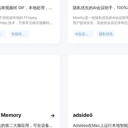
免费在线将视频转 GIF，本地处理，无上传无水印，可裁剪设置参数
浏览器本地的 FFmpeg
Meetily是一款隐私优先的AI会议
sembly 技术，可将常见格式视频转换
用户提供安全、高效的会议记录和总
F 动图。其重要性在于提供私密和便捷的
它的主要优点包括：100%本地转录
GIF 服务。主要优点为无需上传视频，
据隐私；可插拔的AI总结功能，支
 GIF
在线转换器
AI会议助手
隐私优先
数据隐私；不添加水印且无需注册；
带密钥；无会议机器人，可离线工作
频片段，控制 GIF 大小和质量。该产
符合GDPR和HIPAA合规要求。产
免费的在线视频处理工具，适合需要
和专业版，社区版免费使用，专业版
换为 GIF 的各类用户。价格为免费。
10美元，按年计费。其定位是作为Otte
Fireflies和Fathom等工具的替代
数据隐私有较高要求的用户需求。
 Memory
adsideō
隐私优先的第二大脑应用，可在设备和iCloud存储多种内容，无服务器无跟踪