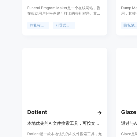
Funeral Program Maker是一个在线网站，旨
Dump 
在帮助用户轻松创建可打印的葬礼程序。其重
用，其核
要性在于为处于悲痛中的人们提供了便捷、高
记、语音
效的方式来制作庄重的葬礼程序。主要优点包
己的设备
葬礼程序制作
引导式写作
隐私笔记
括引导式写作功能，降低了用户的创作难度；
免了数据
程序预览功能让用户提前看到效果；PDF检查
性体现在
确保文件可正常打印；本地打印交接方便快
数据安全
捷。产品背景是满足人们在特殊时刻对葬礼程
据保留A
序制作的需求。价格信息未提及，定位为面向
的搜索功
有葬礼程序制作需求的人群。
依赖文件
类，由上
为那些思
群打造。
成为用户
间。
Dotient
Glaze
本地优先的AI文件搜索工具，可按文件外观描述查找，无云存储、无上传、无订阅费。
Dotient是一款本地优先的AI文件搜索工具，允
Glaze