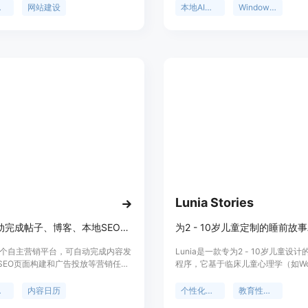
现本地有网站需求的企业，通过独特
密的文本输入方式，无需联网即可使
拓展
网站建设
本地AI听写
Windows软件
企业打分并生成个性化推广话术，有
优点包括100%本地转录，语音不会
售周期。产品提供20次免费分析，无
设备，保障了隐私；一次付费29美
，可随时取消订阅。价格模式为免费
费用；支持25种语言，适用范围广
后可能需要付费使用更多功能。该产
应用中实现听写功能。
本地业务拓展助手，帮助用户更高效
在客户并达成合作。
Lunia Stories
UGO自动完成帖子、博客、本地SEO页面和广告，每月99美元起
一个自主营销平台，可自动完成内容发
Lunia是一款专为2 - 10岁儿童设计
SEO页面构建和广告投放等营销任
程序，它基于临床儿童心理学（如Wo
要性在于为企业节省时间和人力成
Bandura、Selman、Ehrlin的理
销工作更高效。主要优点包括自动化
性化的睡前故事帮助孩子解决心理问
团队
内容日历
个性化睡前故事
教育性睡前故事
于品牌生成真实内容、快速设置等。
故事都会根据孩子的名字、梦想和当