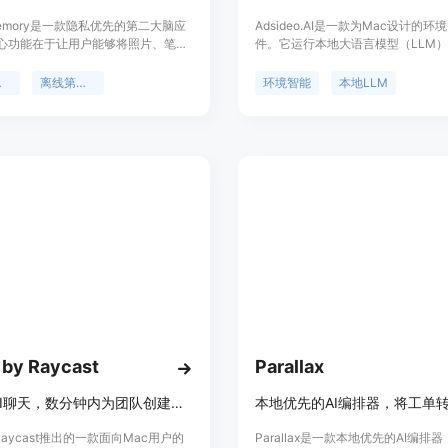
Memory是一款隐私优先的第二大脑应
Adsideo.AI是一款为Mac设计的环
心功能在于让用户能够将照片、笔
件。它运行本地大语言模型（LLM
备忘录和文档等内容100%存储在自
用户当前工作状态，利用本地上下文
和iCloud中，不依赖任何服务器，避
建议和安静的生产力提示，避免用户
应用
离线第二大脑
环境智能
本地LLM
被追踪和挖掘的风险。该应用的重要
被打断。其重要性在于提升用户在M
其高度强调隐私保护，满足了用户对
作效率，让用户专注于工作而无需频
性的需求。主要优点包括：采用零数
用或手动查找信息。该产品的主要优
I模型，保证数据的隐私性；提供强大
用本地模型保护用户隐私、不额外占
能，能根据内容含义查找信息，而非
统资源、能实时根据上下文提供准确
名或文件夹；无需标签和文件夹分
品背景是针对那些希望提高工作效率
下文引擎自动组织数据。产品背景是
私保护的Mac用户。价格方面，提供
维碎片化、难以整理和找回信息的人
试用，之后每月15美元。产品定位是
目前页面未提及价格信息。其定位是
用户的高效工作伴侣。
统一的、私密的信息存储和管理空
 by Raycast
Parallax
通过与AI聊天，数分钟内为团队创建桌面应用，适配Mac。
是Raycast推出的一款面向Mac用户的
Parallax是一款本地优先的AI编排