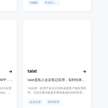
用。主要
质量。主要优点包括多个专业代理并行工作、
AI编程
专业代理团队
离开用户
技能和知识可积累、能为不同角色匹配最佳模
元，无订阅
型、支持移动端访问以及本地优先保障数据安
；可在任意
全。产品定位于为开发者提供高效的编程辅
助。价格方面，产品免费下载和使用，无需账
户。
talat
为2 - 10岁儿童定制的睡前故事APP，基于临床儿童心理学。
talat是私人会议笔记应用，实时转录对话，数据存本地。
的iOS应用
Talat是一款用于会议记录的桌面客户端应用程
lpe、
序。它的主要功能是利用设备端AI实时转录会
论），通过个
议内容，并将所有数据保存在本地计算机上，
题。每个
避免了数据存储在云端带来的隐私风险。该产
会议记录
实时转录
晚的情绪
品由一个两人团队快速迭代开发。其重要性在