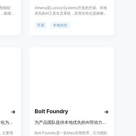
境智能软
Athena是LuckeySystems开发的开源、本地
），能感知
优先的AI工具生态系统，其突出特点是能够持
提供快速
久记住用户的工作内容。该工具不需要依赖
工作节奏
LuckeySystems的云服务，记忆历史和编排
开源
本地优先
ac上的工
都可保存在本地机器上。Athena的定位是为开
繁切换应
发者提供一个强大的本地AI工作坊，让他们可
点包括使
以更高效地进行编码和开发工作。其优势在于
用过多系
本地优先、持久记忆、支持多种AI代理以及代
建议。产
码开源可读。价格方面，Athena Code采用
、注重隐
MIT许可，其他仓库是源码可用，本质上对用
14天免费
户免费。
成为Mac
Bolt Foundry
本地优先的AI编排器，将工单转化为计划、工作树和可审查的拉取请求。
为产品团队提供本地优先的AI劳动力，有明确边界、可检查执行和校准评估。
器，主要用
Bolt Foundry是一款Mac应用程序，它为团队