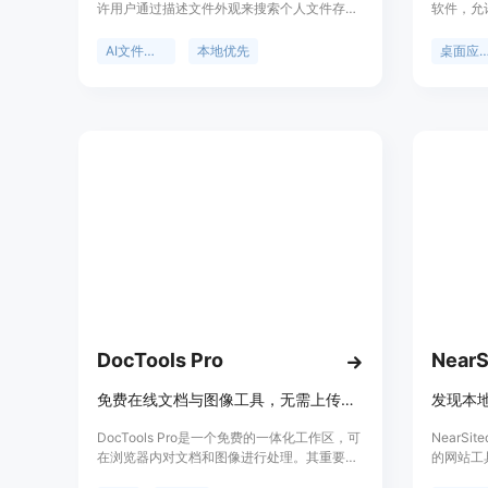
许用户通过描述文件外观来搜索个人文件存
软件，允
档。它使用量化视觉和文本模型对文件进行嵌
钟内创建
入，创建可搜索的配置文件。主要优点包括无
优先的特
AI文件搜索
本地优先
桌面应用
需云存储、无需上传文件、无需订阅，保护用
行，无需
户数据隐私，且支持离线使用。产品定位为帮
全。其具
助用户更便捷地管理和搜索个人文件。价格方
件系统、
面，标准版本一次性购买5美元，可在最多3台
两种价格
计算机上使用，包含所有功能，还提供未来免
发适合自
费更新和优先支持。
序。
DocTools Pro
NearS
免费在线文档与图像工具，无需上传，本地处理，支持多种格式转换。
DocTools Pro是一个免费的一体化工作区，可
NearS
在浏览器内对文档和图像进行处理。其重要性
的网站工
在于保障了用户文件的隐私与安全，无需上传
创始人开