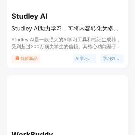
Studley AI
Studley AI助力学习，可将内容转化为多样学习资料，超200万学生信赖
Studley AI是一款强大的AI学习工具和笔记生成器，
受到超过200万顶尖学生的信赖。其核心功能基于人
工智能技术，能对用户上传的各种内容进行智能处理
AI学习工具
学习效率提升
优质新品
和分析。主要优点在于能显著提高学习效率，帮助学
生快速掌握知识点，节省大量时间。该产品定位为学
生群体和有学习需求的人士，可用于考试备考、作业
完成、研究学习等场景。目前提供免费使用机会，让
用户体验其功能。
WorkBuddy