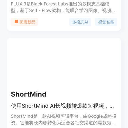
FLUX 3是Black Forest Labs推出的多模态基础模
型，基于Self - Flow架构，能联合学习图像、视频和
音频。其重要性在于为视觉智能领域提供了一个统一
多模态AI
视觉智能
优质新品
的解决方案，使模型能更好地理解真实世界。主要优
点包括高效对齐多模态生成与理解、提高生成质量和
下游任务性能、可自由混合模态。产品背景是为了开
发能跨物理和数字环境感知、预测和行动的视觉智能
模型。关于价格，文档中提到生成图像和视频需要消
耗积分（图像50积分，视频150积分），推测为付费
模式。产品定位是面向创作者、营销人员、设计师、
机器人团队等，作为一个智能创意伙伴。
ShortMind
使用ShortMind AI长视频转爆款短视频，自动处理并一键发布到多平台。
ShortMind是一款AI视频剪辑平台，由Google战略投
资。它能将长内容转化为适合各社交渠道的爆款短视