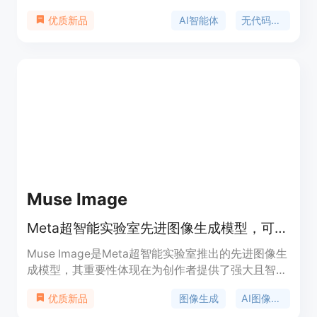
限和预算的智能体运行流程，并将其作为应用提供给
AI智能体
无代码自动化
优质新品
团队。其重要性在于提供了无代码的自动化解决方
案，降低了自动化流程构建的门槛。主要优点包括拥
有600多个集成、支持自定义API、数据表格、市场
和AI聊天等功能。产品背景未提及，价格信息未给
出，定位是为企业和团队提供高效的自动化工作解决
方案。
Muse Image
Meta超智能实验室先进图像生成模型，可创作、编辑和混合图像。
Muse Image是Meta超智能实验室推出的先进图像生
成模型，其重要性体现在为创作者提供了强大且智能
的图像创作工具。主要优点包括：具备智能推理能
图像生成
AI图像编辑
优质新品
力，能通过搜索、推理和优化将想法转化为高质量图