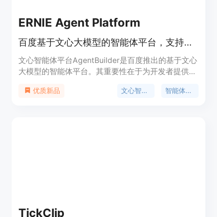
ERNIE Agent Platform
百度基于文心大模型的智能体平台，支持开发者打造产品能力。
文心智能体平台AgentBuilder是百度推出的基于文心
大模型的智能体平台。其重要性在于为开发者提供便
捷的开发环境，推动大模型在不同行业和场景的应
文心智能体
智能体开发平台
优质新品
用。主要优点包括支持多种开发方式，开发者可通过
prompt编排低成本开发智能体，还提供流量分发路
径以完成商业闭环。该平台面向广大开发者，目前未
提及明确价格定位，致力于帮助开发者在大模型时代
快速打造具有竞争力的产品。
TickClip