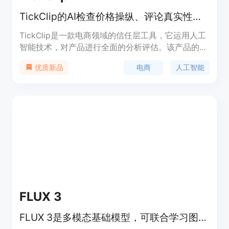
TickClip的AI检查价格操纵、评论真实性和卖家信誉，给出购买建议。
TickClip是一款电商领域的信任层工具，它运用人工
智能技术，对产品进行全面的分析评估。该产品的主
要优点是能为消费者提供客观、独立的购物建议，不
电商
人工智能
优质新品
受卖家影响。其背景是为了解决电商购物中存在的价
格操纵、虚假评论等问题，让消费者能够放心购物。
TickClip完全免费使用，定位是成为消费者购物决策
的可靠助手。
FLUX 3
FLUX 3是多模态基础模型，可联合学习图像、视频和音频实现视觉智能。