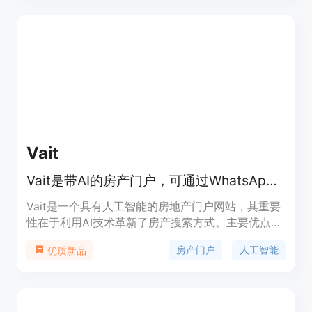
场景的AI智能体；能连接超过20种聊天和语音渠道，
包括WhatsApp、Messenger等；具备自主AI智能
体，可处理端到端流程并集成到企业管理系统中。产
品背景方面，已有来自40多个国家的数千家公司正
在使用Botmaker创建聊天机器人。价格信息未提
及，产品定位为帮助企业实现对话和工作流程的自动
化。
Vait
Vait是带AI的房产门户，可通过WhatsApp在CDMX和Edomex找房，免费。
Vait是一个具有人工智能的房地产门户网站，其重要
性在于利用AI技术革新了房产搜索方式。主要优点包
括24/7在线服务、无需手动搜索和筛选、提供大量经
房产门户
人工智能
优质新品
过验证的房产信息。背景信息方面，它专注于墨西哥
城（CDMX）和墨西哥州（Edomex）的房产市场。
价格定位为免费，旨在为用户提供便捷、高效且免费
的房产搜索服务。