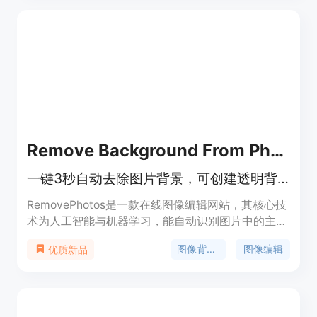
的AI模型创作歌曲、拥有一系列AI音乐编辑工具、生
成的音乐具有清晰的版权以及支持流畅的音乐播放和
分享。价格方面，提供免费版和多种付费套餐，如
Starter套餐每年99美元、Pro套餐每年300美元、
Unlimited套餐每年708美元，不同套餐对应不同的
使用额度和功能。其定位是满足不同层次音乐创作者
的需求。
Remove Background From Photos
一键3秒自动去除图片背景，可创建透明背景或更换新背景，免费无注册
RemovePhotos是一款在线图像编辑网站，其核心技
术为人工智能与机器学习，能自动识别图片中的主
体。产品重要性在于为用户节省了大量手动处理图片
图像背景去除
图像编辑
优质新品
背景的时间。主要优点包括操作简单快速，只需上传
图片即可在短时间内完成背景处理；可免费使用，无
需注册；处理效果精准，能达到毛发级的切割精度。
价格方面，目前完全免费使用。产品定位为面向广大