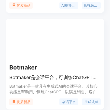
频。其核心技术在于逐帧分析视频内容，理解对话、
AI视频剪辑
长视频转短视频
优质新品
画面、音频和情绪信号。该产品最大优点是效率高，
可在几分钟内将一条长视频转化为100+条短视频，
远超传统手动剪辑。它提供免费方案，每月包含最多
30分钟的视频处理额度，无需信用卡，付费方案可
获取更多额度。平台支持Visa、Mastercard、
PayPal、支付宝等主流支付方式。目标定位为全球创
作者、品牌与团队，帮助他们快速将长视频转化为适
合社媒传播的短视频，提升工作效率和内容产出量。
Botmaker
Botmaker是会话平台，可训练ChatGPT，连超20种聊天和语音渠道
Botmaker是一款具有生成式AI的会话平台。其核心
功能是帮助用户训练ChatGPT，以满足销售、客户支
持等多方面的需求。该平台的重要性在于它极大地提
会话平台
生成式AI
优质新品
升了企业与客户沟通的效率和质量，能够实现24×7
不间断的客户服务。主要优点包括：可训练针对不同