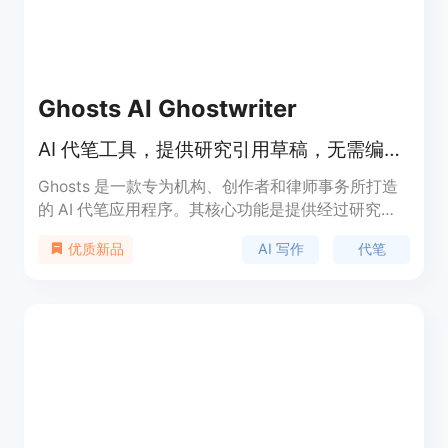
Ghosts AI Ghostwriter
AI 代笔工具，提供研究引用草稿，无需编写提示词
Ghosts 是一款专为机构、创作者和律师事务所打造
的 AI 代笔应用程序。其核心功能是提供经过研究和
引用的草稿，使输出内容符合用户所需的精确语气。
AI 写作
代笔
优质新品
与其他 AI 写作工具不同，Ghosts 采用多智能体协作
模式，将工作分配给不同的专业人员，以确保内容质
量。该应用程序提供 7 天免费试用，之后每月收费
29 美元，用户可在第一周内随时取消订阅。其主要
优点包括无需用户编写提示词、提供完整创作流程、
透明的工作过程以及可训练的写作风格等。