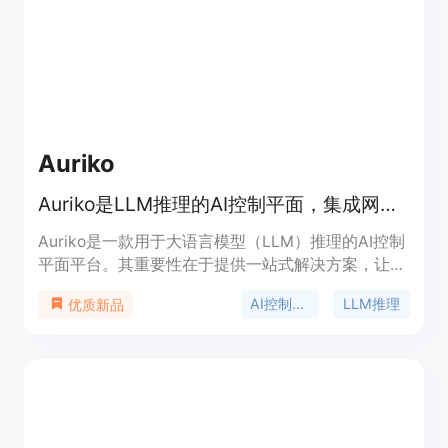
Auriko
Auriko是LLM推理的AI控制平面，集成网关、路由、监控和FinOps功能。
Auriko是一款用于大语言模型（LLM）推理的AI控制
平面平台。其重要性在于提供一站式解决方案，让用
户能够更高效地使用LLM。主要优点包括降低推理成
AI控制平面
LLM推理
优质新品
本、优化路由、提供实时监控和精细的成本管理。产
品背景方面，随着LLM的广泛应用，对模型管理和优
化的需求日益增长，Auriko应运而生。价格信息未在
页面提及，定位为帮助企业和开发者从原型到生产全
流程使用LLM的综合性平台。