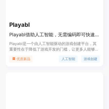
进行数字营销的企业，帮助他们优化营销决策，提高
营销效果。
Playabl
Playabl借助人工智能，无需编码即可快速创建、迭代并发布网页游戏。
Playabl是一个由人工智能驱动的游戏创建平台，其
重要性在于降低了游戏开发的门槛，让更多人能够参
与到游戏创作中来。主要优点包括无需编码、实时迭
人工智能
游戏创建
优质新品
代、快速发布等。产品背景是为了满足那些没有编程
基础但有游戏创意的人群的需求。价格方面，提供免
费层级。定位是面向广大游戏爱好者和开发者，无论
是初学者还是高级用户都能使用。