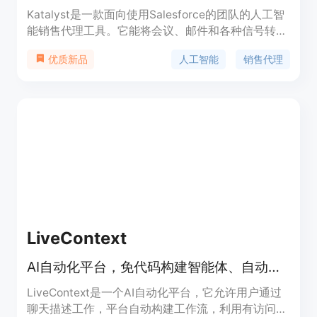
Katalyst是一款面向使用Salesforce的团队的人工智
能销售代理工具。它能将会议、邮件和各种信号转化
为具体的下一步行动，并实时更新Salesforce，让销
人工智能
销售代理
优质新品
售代表专注于销售工作。其主要优点包括提高自动化
效率、改善管道卫生状况、提供清晰可操作的见解
等。产品背景信息显示它受到快速增长的B2B团队的
信赖。价格方面，提供免费试用。定位是帮助企业销
售代表提高销售效率，加速交易达成。
LiveContext
AI自动化平台，免代码构建智能体、自动化流程并发布交互式应用。
LiveContext是一个AI自动化平台，它允许用户通过
聊天描述工作，平台自动构建工作流，利用有访问权