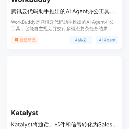
腾讯云代码助手推出的AI Agent办公工具，可自主规划交付多模态任务结果。
WorkBuddy是腾讯云代码助手推出的AI Agent办公
工具，它能自主规划并交付多模态复杂任务结果，支
持多Agents并行工作，实现极致提效。该产品完美
AI办公
AI Agent
优质新品
连接腾讯办公生态，定位为面向普通职场人的AI工作
台。其价格支持年付和月付，有免费版，Pro版每月
19.90元（限时5折），Team版40坐席/月。
Katalyst
Katalyst将通话、邮件和信号转化为Salesforce更新、下一步行动和账户计划，助力销售成交。