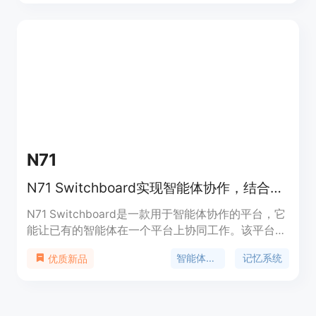
像；支持多参考合成，可在一个提示中组合多种元
素；能进行精确的自然语言编辑。产品背景是依托
Meta的技术实力。价格方面，文档中提到部分操作
需消耗积分，推测为付费模式。定位是面向创作者、
营销人员、设计师、电商团队等，成为他们智能的创
意伙伴，而非简单的文本到图像转换器。
N71
N71 Switchboard实现智能体协作，结合Grid记忆系统，有不同定价方案。
N71 Switchboard是一款用于智能体协作的平台，它
能让已有的智能体在一个平台上协同工作。该平台与
Grid记忆系统紧密结合，Grid具有高度的可治理性，
智能体协作
记忆系统
优质新品
能为智能体提供记忆支持，其记忆系统在相关测试中
表现出色，远超其他同类系统。产品提供免费、专业
版和企业版等不同的定价方案，适合不同规模的团队
和组织。它的定位是通过智能体协作提高工作效率，