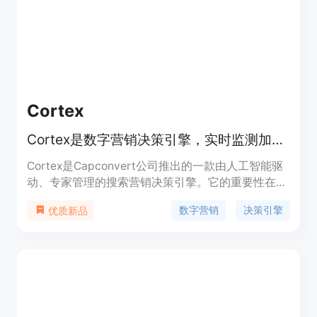
有图像背景处理需求的用户，帮助他们轻松实现图像
背景的处理和创作。
Cortex
Cortex是数字营销决策引擎，实时监测加速转化并降低获客成本。
Cortex是Capconvert公司推出的一款由人工智能驱
动、专家管理的搜索营销决策引擎。它的重要性在
于，能针对品牌所使用的每个搜索、人工智能和广告
数字营销
决策引擎
优质新品
平台进行实时监测，形成一套完整的检索、分析、决
策、行动和衡量的循环机制，确保每一个决策都有主
要来源平台的文档支持。其主要优点包括加速转化、
降低获客成本、实时监控、统一管理多渠道营销等。
通过对数百个账户的数据分析，Cortex能够发现规
律，避免企业重复犯错，提高营销效率和效果。关于
价格，文档未提及具体信息。该产品主要定位于需要