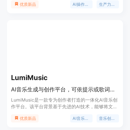
AI操作系统
生产力工具
优质新品
其重要性在于为用户提供一站式解决方案，避免使用
多个分散的 AI 工具。主要优点有：统一平台整合，
避免信息分散；智能助手提供个性化服务；多平台集
成，方便使用。产品背景是为满足人们在不同场景下
对高效、智能工具的需求。价格方面提供 7 天免费试
用，之后需订阅，具体价格未详细说明。定位是成为
人们生活中不可或缺的智能助手，帮助用户更好地管
理生活、工作和学习。
LumiMusic
AI音乐生成与创作平台，可依提示或歌词创作完整歌曲并完善。
LumiMusic是一款专为创作者打造的一体化AI音乐创
作平台。该平台背景基于先进的AI技术，能够将文本
或歌词转化为高质量、富有表现力的歌曲。其重要性
AI音乐生成
音乐创作平台
优质新品
在于打破了传统音乐创作的门槛，让没有专业音乐知
识的人也能轻松创作音乐。主要优点包括可使用先进