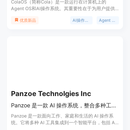
ColaOS（简称Cola）是一款运行在计算机上的
Agent OS和AI操作系统。其重要性在于为用户提供
了一个智能、便捷且能与个人共同成长的工作辅助平
AI操作系统
Agent OS
优质新品
台。它的主要优点众多，比如开箱即用，预装有超过
110个精选模型、工具和Skill，用户无需进行复杂配
置；还能无微不至地理解用户意图，精准执行任务；
并且会随着用户能力提升而共同进化。产品定位是成
为用户的AI拍档，助力用户解决工作和生活中的各类
问题。页面未提及价格信息。
Panzoe Technolgies Inc
Panzoe 是一款 AI 操作系统，整合多种工具，提供一站式智能服务。
Panzoe 是一款面向工作、家庭和生活的 AI 操作系
统。它将多种 AI 工具集成到一个智能平台，包括 AI
大脑、每日简报、内置 ChatGPT 及 25 个 AI 应用。