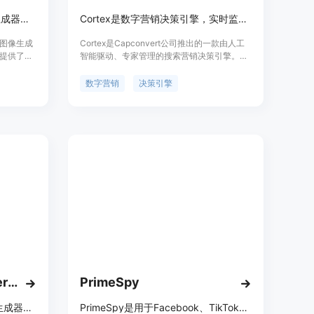
MakeAD是AI产品摄影与图像生成器，用于电商、生活场景和广告。
Cortex是数字营销决策引擎，实时监测加速转化并降低获客成本。
与图像生成
Cortex是Capconvert公司推出的一款由人工
提供了高
智能驱动、专家管理的搜索营销决策引擎。它
要优点包
的重要性在于，能针对品牌所使用的每个搜
营销想法
索、人工智能和广告平台进行实时监测，形成
数字营销
决策引擎
影流程中
一套完整的检索、分析、决策、行动和衡量的
灯光设置
循环机制，确保每一个决策都有主要来源平台
品摄影成
的文档支持。其主要优点包括加速转化、降低
度。该产品
获客成本、实时监控、统一管理多渠道营销
业和营销
等。通过对数百个账户的数据分析，Cortex能
够发现规律，避免企业重复犯错，提高营销效
率和效果。关于价格，文档未提及具体信息。
该产品主要定位于需要进行数字营销的企业，
帮助他们优化营销决策，提高营销效果。
Postrai – AI Flyer Generator for Small Business
PrimeSpy
Postrai是面向小企业的AI传单生成器，可依照片或参考设计创建素材。
PrimeSpy是用于Facebook、TikTok广告及Meta广告库研究的广告间谍和情报工具。