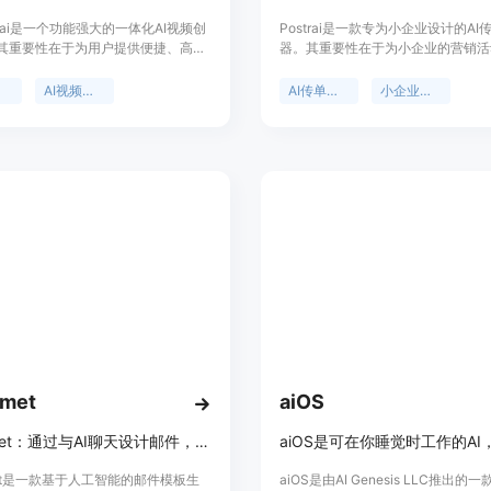
low.ai是一个功能强大的一体化AI视频创
Postrai是一款专为小企业设计的AI
其重要性在于为用户提供便捷、高效
器。其重要性在于为小企业的营销活
作解决方案，节省时间和精力。主要
便捷的设计解决方案。主要优点包括
支持多种视频类型创作，拥有先进的
空白画布开始设计，节省时间和精力
器
AI视频编辑器
AI传单生成器
小企业营销
生成模型，提供丰富的AI工具。产品背
据企业已有信息生成有组织的设计初
它依托先进的AI技术，不断更新模型
业专注于完善内容；输出结果可编辑
频生成质量。价格上提供免费试用，
完全掌控最终信息；可跨渠道复用成
足各类用户视频创作需求的平台。
结构。产品背景是针对小企业在营销
缺乏专业能力和时间的痛点而开发。
及价格相关信息。产品定位是帮助小
速、高效地创建各种营销素材，如传
报、产品广告和社交媒体帖子等。
omet
aiOS
InkComet：通过与AI聊天设计邮件，可导出HTML或React Email模板
met是一款基于人工智能的邮件模板生
aiOS是由AI Genesis LLC推出的