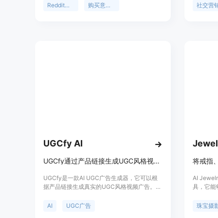
内容供用户编辑后发布。这款工具的重要性在
提升企业
Reddit营销
购买意向排名
社交营
于帮助企业和团队高效地从Reddit平台获取有
1000
价值的潜在客户线索，避免在无效信息上浪费
免费版，
时间。其主要优点包括无需设置关键词即可找
月25美
到潜在客户、提供人工审核的回复、能够区分
助品牌和
有价值的对话和噪音信息等。产品背景是针对
动、拓展
在Reddit上进行产品询问、比较和抱怨的目标
客户群体，为创始人、代理商和增长团队提供
服务。价格方面，提供免费预览版，每月0美
元，包含1次全质量扫描；专业版每月49美
元，适合寻找温暖Reddit机会的创始人和小团
队；增长版每月99美元，适合运行多个产品或
客户的代理商和团队。
UGCfy AI
Jewel
UGCfy通过产品链接生成UGC风格视频广告，无需创作者，适配多平台。
UGCfy是一款AI UGC广告生成器，它可以根
AI Jew
据产品链接生成真实的UGC风格视频广告。其
具，它能
重要性在于为品牌提供了一种高效、低成本的
图像，主
广告制作方式，解决了传统UGC广告制作中需
的重要性
AI
UGC广告
珠宝摄
要追逐创作者、流程繁琐、成本高、周期长等
期长的问