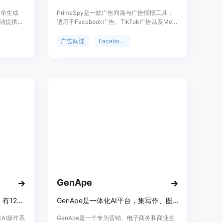
传单生成
PrimeSpy是一款广告间谍与广告情报工具，
动提供了
适用于Facebook广告、TikTok广告以及Meta
：无需从
广告库研究。其重要性在于帮助用户快速找到
；能够根
制胜广告、了解竞争对手动态、分析创意内
广告间谍
Facebook广告
稿，让企
容，为电子商务和代发货业务提供产品思路。
，企业能
主要优点包括多平台支持、深度竞品洞察、趋
功的设计
势信号跟踪、高级筛选功能等。产品价格提供
设计方面
免费试用，具体付费方案未提及。该产品定位
页面未提
为帮助电商从业者、广告投放人员等提升广告
企业快
效果和业务竞争力。
单、海
GenApe
aiOS是可在你睡觉时工作的AI，有1200+技能，60秒免费试用。
GenApe是一体化AI平台，集写作、图像、视频和演示工具于一体
一款AI操作系
GenApe是一个专为营销、电子商务和商业生