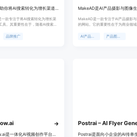
GetMint助你将AI搜索转化为增长渠道，提升品牌在各大LLMs的可见度。
nt是一款专注于将AI搜索转化为增长渠
MakeAD是一款专注于AI产品摄影
工具。其重要性在于，随着AI搜索的
的网站。它的重要性在于为商业领域
月有大量用户通过AI进行搜索和决
效、低成本的产品视觉解决方案。主
工具能帮助品牌在各大主流大语言模
括：能以较低成本将现有产品图像和
品牌推广
AI产品摄影
产品图像生成
tGPT、Gemini、Perplexity等）中
转化为专业的视觉素材，减少传统摄
度。主要优点包括可以实现监测、改
的繁琐环节，如反复的工作室搭建、
品牌在AI搜索中的可见度，它能完成
和后期处理，同时降低了98%的产
牌提及情况、制定策略到生产并发布
本。新用户可获得16个免费信用额
的全流程。价格方面，提供免费试
定位为服务电商、广告等行业，为企
信用卡信息。其定位是为各类品牌尤
人员提供高质量的产品图像。
品牌服务，解决品牌在AI搜索中面临
、无法衡量和难以行动等问题。
low.ai
Videflow.ai是一体化AI视频创作平台，可秒速创建视频、广告与UGC内容。