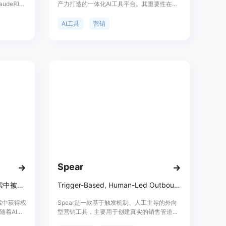
ude和
产力打造的一体化AI工具平台。其重要性在于
能，能自动
将多种AI功能整合在一个直观的平台上，无需
，并将成
在多个应用间切换，让团队能够更高效地创
AI工具
营销
面，提供
建、规划和制作内容。主要优点包括简化AI使
起，无合
用流程，无需复杂提示或技术设置；提供内置
积，无意
AI代理，可直接启动常见业务任务；输出专业
企业运营
的AI内容，无需学习复杂提示技巧。产品背景
，为企业
是为满足商业场景下对高效内容创作的需求而
开发。价格方面，用户可以免费开始使用，还
能通过邀请注册获得20000个免费令牌。定位
是服务于不同规模的企业和团队，帮助他们提
高工作效率和产出质量。
Spear
每月99美元起，让品牌在AI搜索中被引用，提升可见度的托管服务
Trigger-Based, Human-Led Outbound方案，旨在创建真实销售管道
搜索中获得权
Spear是一款基于触发机制、人工主导的外向
随着AI搜
型营销工具，主要用于创建真实的销售管道。
和搜索结果
其重要性在于为企业提供了一种高效的销售拓