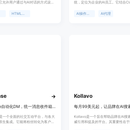
它允许用户通过与AI对话的方式设计
统，定位为企业的AI员工。它结合Cla
户只需描述邮件内容、选择AI模型、
ChatGPT，拥有1200多种代理技
即可将生成的HTML或React Email
完成设计、拍摄、发布和建设等工作
器
HTML邮件模板
AI操作系统
AI代理
应用程序或电子邮件服务提供商
果通过短信汇报给用户。产品价格方
）。该产品的主要优点在于节省时间和
免费试用，付费计划从每月20美元
快速生成符合需求的邮件模板，且支
约，包含不同等级套餐，使用量可累
时调整和修改。产品提供免费试用版
外账单。其重要性在于能极大地提高
每月10次生成额度，足够用户在实际
效率，通过自动化完成多项业务操作
测试。付费版本分为Pro和Plus，
节省时间和成本。
每周发送邮件的创作者和大规模开展
队，提供更多的生成额度和高级功
ase
Kollavo
FanBase自动化DM，统一消息收件箱，有AI助手，助力转化粉丝为客户。
ase是一个全面的社交互动平台，与各大
Kollavo是一个旨在帮助品牌在AI
原生集成。它能将粉丝转化为客户，
威引用和提及的平台。其重要性在于
自动化、统一收件箱和AI副驾功能，
索引擎的发展，能让品牌在AI答案