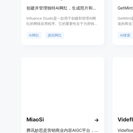
创建并管理独特AI网红，生成照片和视频提升品牌在线形象
Influence Studio是一款用于创建和管理AI网
GetMi
红的网络应用程序。它的重要性在于为营销活
道的商业
动提供了新的手段，帮助品牌快速创建独特的
普及，每
AI网红形象，生成一致的照片和视频，从而增
策，而该
AI网红
虚拟网红
AI搜索
强品牌在网络上的影响力。该产品的主要优点
型（如Cha
包括可以快速创建AI网红，支持多种内容生成
提升可见
方式，如角色照片、创作者视频、图像转视频
进和增长
等，并且可以对角色进行锁定以便在不同场景
从跟踪品
中重复使用。产品提供免费试用，首次可获得
相关内容
一个5秒低分辨率的快速视频，更高成本的模
用，无需
式需要使用信用点。其定位是为营销人员、品
其是电商
牌商等提供AI网红内容生成解决方案。
的不可见
MiaoSi
Videf
腾讯妙思是营销商业内容AIGC平台，一站式解决创作全流程