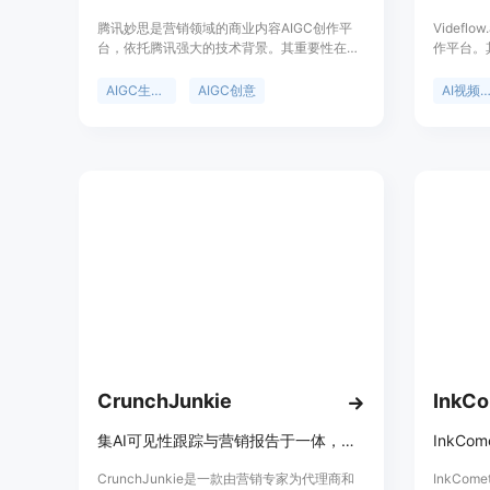
腾讯妙思是营销领域的商业内容AIGC创作平
Videf
台，依托腾讯强大的技术背景。其重要性在于
作平台。
为营销人员提供了便捷、高效的内容创作方
的视频创
式，一站式解决从灵感到创作的全流程问题，
优点包括
AIGC生成平台
AIGC创意
AI视频生成
节省了大量的时间和人力成本。该平台定位为
AI视频
营销领域的专业AIGC工具，帮助企业和营销从
景方面，
业者快速生成高质量的商业化内容，目前暂未
以提升视
提及价格信息。
定位为满
CrunchJunkie
InkC
集AI可见性跟踪与营销报告于一体，支持多渠道和多AI引擎。
CrunchJunkie是一款由营销专家为代理商和
InkCo