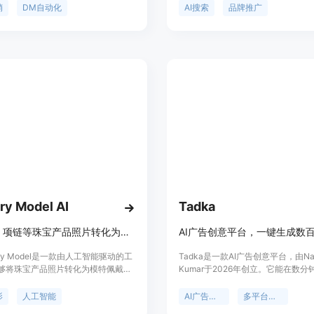
和创作者的社交运营效率。该平台受
中展示，从而提高品牌的曝光度和影
销
DM自动化
AI搜索
品牌推广
个创作者和品牌信赖。价格方面，提供
要优点包括为用户提供一站式服务，
专业版每月20美元/席位，团队版每
自行研究来源、发送冷邮件和支付每
元/席位，企业版可定制。其定位是帮
用；根据用户需求策划高意向提示词
创作者在社交平台上更好地与粉丝互
位目标受众；提供实时仪表盘报告和
业务。
产品背景是随着AI搜索技术的兴起
解决方案来帮助品牌适应新的搜索环
方面，有每月99美元的标准套餐，
队和机构的企业套餐，从499美元/
度订阅可享受两个月免费优惠。定位
AI可见性团队，为品牌提供全方位的
光服务。
ry Model AI
Tadka
将戒指、项链等珠宝产品照片转化为模特佩戴图，用于电商和营销
elry Model是一款由人工智能驱动的工
Tadka是一款AI广告创意平台，由Naw
够将珠宝产品照片转化为模特佩戴的
Kumar于2026年创立。它能在数
要用于电子商务和营销场景。该产品
广告简报转化为数百个贴合品牌、针
在于解决了传统珠宝摄影成本高、周
众的广告创意，并通过学习找出最有
影
人工智能
AI广告创意
多平台支持
题。传统珠宝拍摄每张成品照片成本
告。该平台支持Meta、Google、Tik