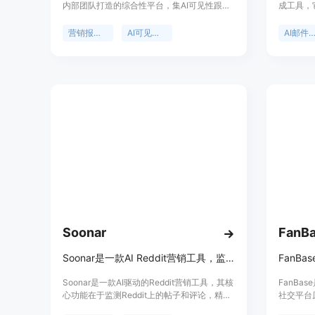
内部团队打造的综合性平台，集AI可见性跟踪
成工具，
与营销报告功能于一身。其重要性在于帮助企
邮件。用
业全面了解品牌在AI引擎中的表现，并将其与
添加图片，
营销报告软件
AI可见性跟踪
AI邮件生成
实际的营销数据相结合，为决策提供依据。主
模板用于
要优点包括支持多渠道和多AI引擎的连接，提
（ESP
供自动生成的白标报告，可将AI可见性与实际
精力，能
转化关联等。产品有不同的定价计划，包括
持用户实
Solo、Starter、Pro和Agency，提供14天免
本，包含
费试用，按平台使用收费而非按令牌收费，在
活动中进行
大规模使用时成本可降低60%，定位为满足不
分别适合
同规模企业和团队的营销报告与AI可见性跟踪
活动的团
需求。
能。
Soonar
FanB
Soonar是一款AI Reddit营销工具，监测帖子和评论，排名购买意向并起草回复。
Soonar是一款AI驱动的Reddit营销工具，其核
FanB
心功能在于监测Reddit上的帖子和评论，精准
社交平台
识别用户的购买意向，并自动起草自然的回复
通过DM