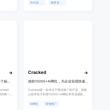
响力。主
展方式，能够精准触达潜在客户。产品的主要
外向型营销
销售管道创建
无需用户
优点包括提高回复率、解决销售漏斗顶部的挑
次投放费
战、无需等待介绍即可快速进入市场等。背景
，精准定
信息方面，该产品经过对大量LinkedIn营销活
警报等。
动和发送数据的分析，不断优化自身功能。价
，需要一种
格信息未提及，定位是为现代团队提供智能的
境。价格
外向型营销解决方案。
也有适合团
月起，且年
为品牌的
AI搜索曝
Cracked
AI广告创意平台，一键生成数百个贴合品牌、受众精准的广告。
借助10000+AI网红，为企业实现快速规模扩张与病毒式传播
neet
Cracked是一款专注于商业推广的产品，其核
分钟内将一份
心技术在于利用10000+AI网红和专业团队，
对特定受
为企业提供全方位的营销服务。产品的主要优
效的广
点包括：能够快速扩大企业广告的覆盖范围，
AI网红
营销推广
Tok和
实现病毒式传播；通过AI技术对广告进行优化