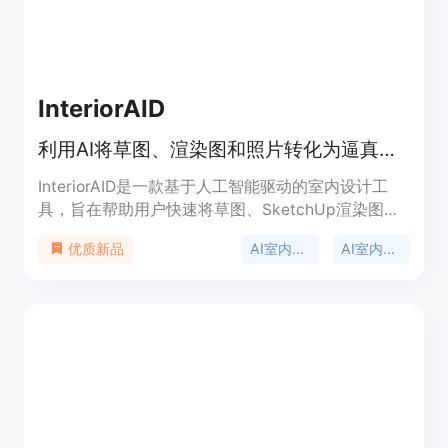
InteriorAID
利用AI将草图、渲染图和照片转化为逼真室内设计、视频和3D场景
InteriorAID是一款基于人工智能驱动的室内设计工
具，旨在帮助用户快速将草图、SketchUp渲染图以
及房间照片转化为逼真的室内设计效果、精彩的视频
AI室内设计
AI室内视频
优质新品
和可探索的3D场景。该产品的主要优点在于操作简
便，无需3D专业知识，用户甚至无需注册即可免费
试用。其利用高斯 splatting 等先进技术，能高效地
实现室内场景的重建和优化。在价格方面，所有计划
都包含每月的令牌配额，每次高质量的转换需要消耗
6.6个令牌。该产品主要定位于室内设计师、室内设
计专业学生以及有室内设计需求的普通用户，为他们
提供高效、便捷、专业的室内设计解决方案。