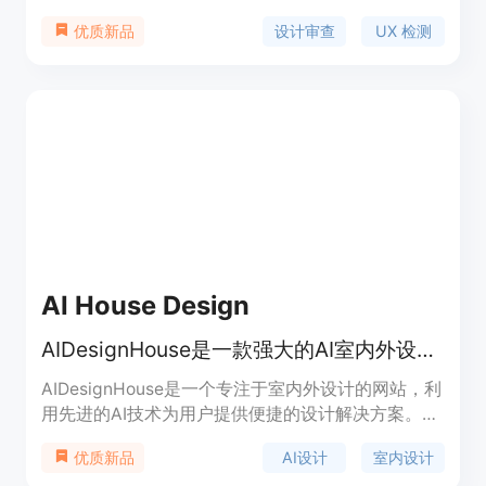
的问题。其核心技术是基于 AI 驱动的 UX 审查功
设计审查
UX 检测
优质新品
能，能自动检测产品流程中的边缘情况、可用性问
题、可访问性问题以及缺失状态等。该工具的重要性
在于帮助团队在开发前发现问题，避免后期高昂的工
程返工成本，提高产品的 UX 质量。产品提供免费试
用，定位是为希望交付更好 UX 的产品团队服务。
AI House Design
AIDesignHouse是一款强大的AI室内外设计工具，可生成多种设计方案
AIDesignHouse是一个专注于室内外设计的网站，利
用先进的AI技术为用户提供便捷的设计解决方案。该
平台使用了Gemini 3.5 Flash和OpenAI GPT Image
AI设计
室内设计
优质新品
模型，能够帮助用户快速生成各种设计方案。其主要