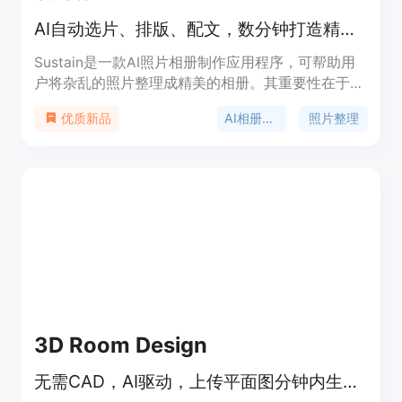
AI自动选片、排版、配文，数分钟打造精美数字或印刷相册
Sustain是一款AI照片相册制作应用程序，可帮助用
户将杂乱的照片整理成精美的相册。其重要性在于利
用先进的AI技术，节省用户整理和设计相册的时间与
AI相册制作
照片整理
优质新品
精力。主要优点包括AI智能选片、排版和写说明，有
多种主题可选，支持照片增强，还具备全创意控制功
能。该产品定位服务于有相册制作需求的个人用户，
价格信息页面未提及。
3D Room Design
无需CAD，AI驱动，上传平面图分钟内生成可编辑3D房间设计