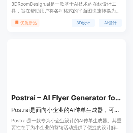
3DRoomDesign.ai是一款基于AI技术的在线设计工
具，旨在帮助用户将各种格式的平面图快速转换为可
编辑的3D房间设计。该产品的主要优点包括无需
3D设计
AI设计
优质新品
CAD技能、操作简单、设计速度快、支持实时编辑和
一键分享等。其目标定位为家居设计师、装修公司、
房地产开发商等专业人士，以及有装修需求的普通用
户。新用户可获得300免费积分用于设计，积分用完
后可购买积分包或订阅高级套餐。
Postrai – AI Flyer Generator for Small Business
Postrai是面向小企业的AI传单生成器，可依照片或参考设计创建素材。
Postrai是一款专为小企业设计的AI传单生成器。其重
要性在于为小企业的营销活动提供了便捷的设计解决