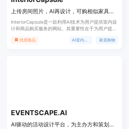
上传房间照片，AI再设计，可购相似家具，免费试用2次
InteriorCapsule是一款利用AI技术为用户提供室内设
计和商品购买服务的网站。其重要性在于为用户提供
了便捷且创新的室内设计解决方案，节省时间和精
AI室内设计
家居购物
优质新品
力。主要优点包括操作简便，只需上传房间照片和选
择风格就能获得设计方案；能精准匹配相似的实际商
品，方便用户直接购买；提供免费试用机会，无需注
册即可体验。背景方面，它满足了人们对家居改造和
装饰的需求。在价格上，有免费试用额度，也有不同
的付费计划，如周度计划以及单次数购买，用户可按
需选择。定位为面向大众的室内设计及购物平台，让
普通人也能轻松实现家居改造梦想。
EVENTSCAPE.AI
AI驱动的活动设计平台，为主办方和策划人可视化活动场景，首单2次免费设计。