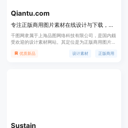
Qiantu.com
专注正版商用图片素材在线设计与下载，提供多种素材服务。
千图网隶属于上海品图网络科技有限公司，是国内颇
受欢迎的设计素材网站。其定位是为正版商用图片素
材提供在线设计与下载服务。网站素材具有原创商
设计素材
正版商用
优质新品
用、快速下载、正版授权的特点。价格方面，有免费
内容，也有会员特惠的付费模式，企业版有专门的企
业VIP服务。其重要性在于满足了众多设计师、企业
营销人员等对高质量设计素材的需求，节省了找素材
和设计的时间成本。
Sustain