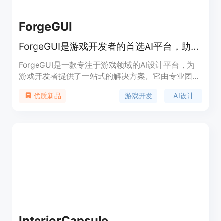
ForgeGUI
ForgeGUI是游戏开发者的首选AI平台，助你制作GUI、3D模型等。
ForgeGUI是一款专注于游戏领域的AI设计平台，为
游戏开发者提供了一站式的解决方案。它由专业团队
针对游戏开发者的需求而打造，拥有庞大的用户社
游戏开发
AI设计
优质新品
区，目前已有超过21.5万的创作者选择使用。其主要
优点在于功能全面，涵盖了从3D建模、GUI设计到音
乐制作等游戏开发全流程所需的工具，且操作相对简
单，比传统方法更易上手。在价格方面，提供免费试
用模式，用户可以免费体验创作者工具，之后根据自
身需求选择不同的付费计划，包括适合个人开发者的
灵活积分套餐和团队、企业的无限使用权限套餐，价
格较为灵活和亲民。平台定位明确，旨在帮助游戏开
发者快速、高效地创建各种游戏资源，提高开发效
率，降低开发成本。
InteriorCapsule