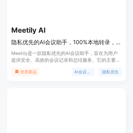
Meetily AI
隐私优先的AI会议助手，100%本地转录，无会议机器人，社区版免费。
Meetily是一款隐私优先的AI会议助手，旨在为用户
提供安全、高效的会议记录和总结服务。它的主要优
点包括：100%本地转录，确保数据隐私；可插拔的
AI会议助手
隐私优先
优质新品
AI总结功能，支持本地或自带密钥；无会议机器人，
可离线工作；设计上符合GDPR和HIPAA合规要求。
产品有社区版和专业版，社区版免费使用，专业版每
人每月10美元，按年计费。其定位是作为Otter.ai、
Fireflies和Fathom等工具的替代方案，满足对数据隐
私有较高要求的用户需求。