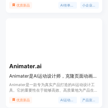
方案。主要优点包括：无需从空白画布开始设计，节
AI传单生成器
小企业营销
优质新品
省时间和精力；能够根据企业已有信息生成有组织的
设计初稿，让企业专注于完善内容；输出结果可编
辑，企业能完全掌控最终信息；可跨渠道复用成功的
设计结构。产品背景是针对小企业在营销设计方面缺
乏专业能力和时间的痛点而开发。页面未提及价格相
关信息。产品定位是帮助小企业快速、高效地创建各
种营销素材，如传单、海报、产品广告和社交媒体帖
子等。
Animater.ai
Animater是AI运动设计师，克隆页面动画，添加音轨后导出视频。
Animater是一款专为真实产品打造的AI运动设计工
具。它的重要性在于能够高效、高质量地为产品生成
宣传视频。主要优点包括：能精确克隆页面元素，采
AI运动设计
产品宣传视频
优质新品
用真正的运动设计工艺进行动画制作；支持多种音频
添加，可输出1080p或4K的MP4视频；由用户自己