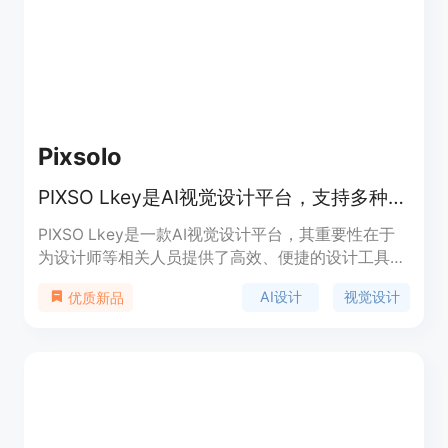
文中未提及价格信息，其定位是网站的错误提示页
面，用于改善用户体验，避免用户在遇到页面不存在
时感到困惑。
Pixsolo
PIXSO Lkey是AI视觉设计平台，支持多种字体，助力设计工作。
PIXSO Lkey是一款AI视觉设计平台，其重要性在于
为设计师等相关人员提供了高效、便捷的设计工具。
主要优点包括支持多种字体，能满足不同设计风格需
AI设计
视觉设计
优质新品
求；利用AI技术可提高设计效率。该产品背景是适应
市场对高效设计工具的需求而推出。关于价格文档未
提及，从通常这类产品来看，可能有免费试用和付费
版本，定位为服务于视觉设计行业的专业平台。