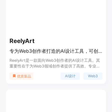
格制定，无需使用电子表格，提高工作效率。产品背
景方面，它满足了现代设计行业对于数字化、智能化
工具的需求，提升设计流程的效率和质量。关于价
格，文档未提及，但提供免费注册，推测可能有免费
试用或付费模式。产品定位为高端设计行业的生产力
工具，帮助设计师和建筑师更高效地完成设计项目。
ReelyArt
专为Web3创作者打造的AI设计工具，可创建多种NFT视觉内容。
ReelyArt是一款面向Web3创作者的AI设计工具。其
重要性在于为Web3领域创作者提供了高效、专业的
设计解决方案。主要优点包括利用AI技术快速生成高
AI设计
Web3
优质新品
质量的设计作品，节省时间和精力。产品背景是适应
Web3发展趋势，满足创作者对NFT相关设计的需
求。价格信息未提及。该产品定位为服务Web3创作
者，助力他们在数字艺术领域创造出独特的作品。