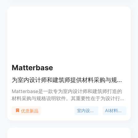
的编码代理驱动，如Claude、Code或Codex；遵循
专业的电影语法和90条编码运动定律。产品背景是
为满足产品宣传视频制作需求而开发。价格方面提供
7天免费试用，有月付和年付套餐，年付可享受20%
折扣，包括入门版（19美元/月）、专业版（39美元/
月）和企业版（99美元/月）。定位是帮助企业和个
人快速制作高质量的产品宣传视频。
Matterbase
为室内设计师和建筑师提供材料采购与规格说明软件，一站式设计工具。
Matterbase是一款专为室内设计师和建筑师打造的
材料采购与规格说明软件。其重要性在于为设计行业
提供了一个集成化的平台，解决了传统设计流程中材
室内设计材料采购
AI材料采购
优质新品
料采购、规格制定、设计展示等环节繁琐且分散的问
题。其主要优点在于拥有AI驱动的材料搜索功能，能
够更精准、高效地找到所需材料；提供逼真的虚拟材
料样本，节省了实物样本的成本和时间；支持实时规