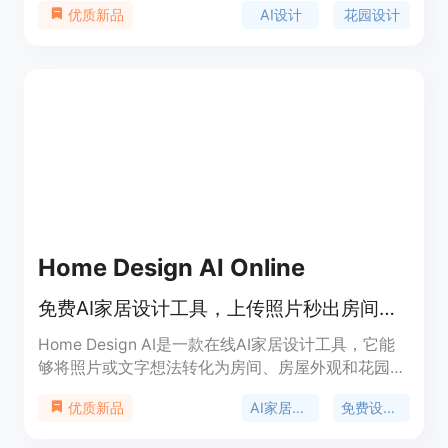
AI设计
花园设计
优质新品
的花园设计方案。主要优点包括可以从真实庭院照片
出发，保留房产原有特征，考虑当地气候和光照等条
件，支持多种花园风格选择，免费提供一定数量的设
计方案。产品背景是满足人们对于花园个性化设计的
需求，无论是普通业主、园艺爱好者还是专业景观设
计师都能从中受益。对于匿名用户，可免费进行3次
最终图像生成，之后可选择是否登录进一步使用。产
品定位为服务于各类有花园设计需求的人群，帮助他
们在实际施工或购买植物前探索和比较不同的设计方
案。
Home Design AI Online
免费AI家居设计工具，上传照片秒出房间、外观或花园改造方案。
Home Design AI是一款在线AI家居设计工具，它能
够将照片或文字想法转化为房间、房屋外观和花园的
可视化设计概念。其重要性在于为用户提供了便捷、
AI家居设计
免费设计工具
优质新品
高效的家居设计解决方案，无需专业设计经验即可进
行设计。产品主要优点包括操作简单、设计速度快、