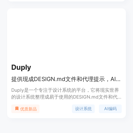
优点包括操作简单，无需专业建筑经验；能高效利用
空间，尤其适合小户型；提供丰富的设计风格选择，
可灵活预览不同设计效果等。关于价格，文档未提
及，但有免费的在线工具可以使用，推测定位为面向
广大普通家庭用户和设计爱好者。
Duply
提供现成DESIGN.md文件和代理提示，AI按设计语言构建
Duply是一个专注于设计系统的平台，它将现实世界
的设计系统整理成易于使用的DESIGN.md文件和代
理提示。其重要性在于为开发者提供了便捷的设计资
设计系统
AI编码
优质新品
源，让AI能够按照特定的视觉语言进行编码。主要优
点包括节省设计时间、保证设计风格的一致性、降低
开发难度等。该产品面向开发者群体，定位为辅助AI
编码的设计资源平台，产品免费使用。