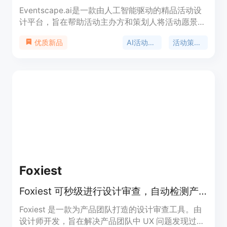
Eventscape.ai是一款由人工智能驱动的精品活动设
计平台，旨在帮助活动主办方和策划人将活动愿景可
视化。其重要性在于解决了传统活动设计中难以向客
AI活动设计
活动策划软件
优质新品
户完整展示设计理念的问题，避免了因沟通不畅导致
的反复修改和时间浪费。产品优点包括能够生成逼真
的活动视觉效果、提供丰富的设计细节选项、支持多
人在线审批、保护设计完整性等。背景信息方面，该
平台受到精品活动设计师的信赖。价格上，专业策划
人有每月49美元起的套餐，首单包含2次免费AI设
计，无需信用卡，可随时取消。产品定位是为活动主
办方和专业策划人提供高效、精准、个性化的活动设
计解决方案。
Foxiest
Foxiest 可秒级进行设计审查，自动检测产品流中的各类问题。
Foxiest 是一款为产品团队打造的设计审查工具。由
设计师开发，旨在解决产品团队中 UX 问题发现过晚