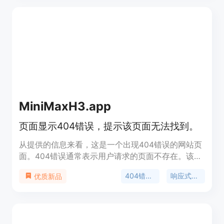
可比较多种风格、支持高分辨率下载等。该工具免费
提供部分功能，用户登录可获8个免费积分，设计使
用积分按不同规格收费，基本版2K分辨率每张8积
分，4K分辨率每张12积分；专业版2K分辨率每张10
积分，4K分辨率每张16积分。其定位是面向广大有
家居设计需求的人群，无论是普通家庭进行装修设
计，还是设计师获取灵感都适用。
MiniMaxH3.app
页面显示404错误，提示该页面无法找到。
从提供的信息来看，这是一个出现404错误的网站页
面。404错误通常表示用户请求的页面不存在。该页
面设计采用响应式布局，适配不同设备屏幕宽度，并
404错误页面
响应式设计
优质新品
且支持根据用户系统的颜色模式偏好显示不同的主题
色。页面风格简洁，主要作用是向用户传达所请求的
页面未找到的信息。背景信息是这可能是一个网站在
用户请求了不存在的页面链接时所展示的提示页面。