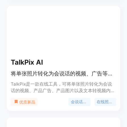
录、无水印、支持商业使用等。产品定位为面向大众
的免费图像编辑平台，让普通用户也能享受到专业的
图像编辑效果。价格方面，完全免费使用，为用户节
省了成本。
TalkPix AI
将单张照片转化为会说话的视频、广告等，一次付费，无订阅，积分永不过期
TalkPix是一款在线工具，可将单张照片转化为会说
话的视频、产品广告、产品图片以及文本转视频内
容。其重要性在于为用户提供了便捷、高效的视频和
会说话的照片生成器
在线照片说话
优质新品
图片创作途径，无需摄像机或专业团队。主要优点包
括一次付费、无订阅模式，积分永不过期，还可免费
预览。产品背景是满足市场对于快速、低成本内容创
作的需求。价格方面，首次导出最低3.99美元，支持