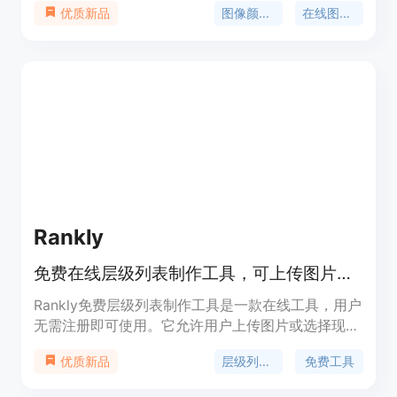
图像颜色反转
在线图像处理
优质新品
包括处理速度快，能在几秒内完成颜色反转；支持多
种图像格式的输入与输出；处理过程在本地浏览器进
行，保障用户数据隐私。背景信息是为满足用户在艺
术创作、可访问性检查、视觉实验等方面的需求而开
发。产品定价为免费，定位于为广大用户提供简单易
用的图像颜色反转服务。
Rankly
免费在线层级列表制作工具，可上传图片、自定义层级并下载PNG
Rankly免费层级列表制作工具是一款在线工具，用户
无需注册即可使用。它允许用户上传图片或选择现成
模板，将图片拖入自定义层级，最后导出清晰的层级
层级列表制作
免费工具
优质新品
列表为PNG格式。其重要性在于为用户提供了一个便
捷的方式来对各种事物进行排名和展示。主要优点包