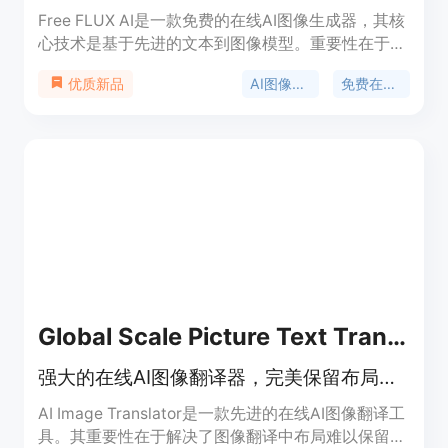
Free FLUX AI是一款免费的在线AI图像生成器，其核
心技术是基于先进的文本到图像模型。重要性在于它
让用户可以便捷地通过文本描述生成相应图像。主要
AI图像生成
免费在线工具
优质新品
优点包括免费使用、操作在线化无需额外安装，能节
省用户的成本和时间。背景信息方面，它提供了
FLUX.2 Pro、FLUX.2 Dev和FLUX.2 Schnel等不同版
本。价格上完全免费，定位是面向广大有图像生成需
求的用户群体。
Global Scale Picture Text Translation
强大的在线AI图像翻译器，完美保留布局，可快速翻译各类图像。
AI Image Translator是一款先进的在线AI图像翻译工
具。其重要性在于解决了图像翻译中布局难以保留、