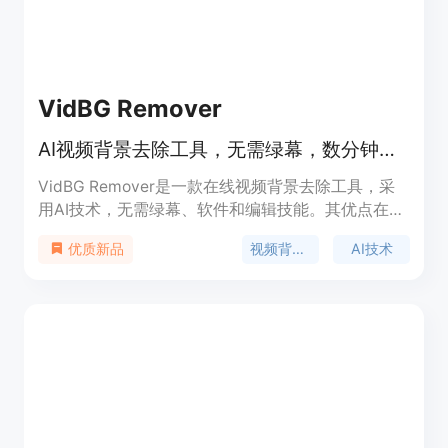
VidBG Remover
AI视频背景去除工具，无需绿幕，数分钟内上传视频即可获透明背景
VidBG Remover是一款在线视频背景去除工具，采
用AI技术，无需绿幕、软件和编辑技能。其优点在于
操作简单，能快速处理视频并得到干净的透明背景。
视频背景去除
AI技术
优质新品
产品面向对视频背景处理有需求的用户，采用积分制
付费，基本质量处理每次2积分，高质量处理每次3积
分，积分永不过期，用户按需付费。