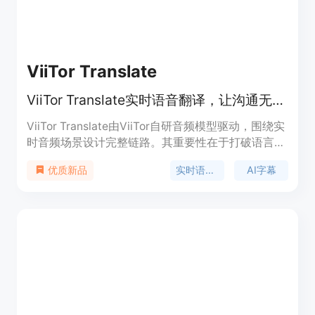
ViiTor Translate
ViiTor Translate实时语音翻译，让沟通无国界，支持多场景多平台。
ViiTor Translate由ViiTor自研音频模型驱动，围绕实
时音频场景设计完整链路。其重要性在于打破语言障
碍，让人们能自由与世界交流。主要优点包括实时语
实时语音翻译
AI字幕
优质新品
音识别、场景化翻译、内容沉淀等，能适配直播、会
议、课程等多种真实场景，减少语言障碍带来的沟通
成本与理解误差。产品定位为帮助用户在高频外语理
解场景中轻松理解外语内容，价格信息未提及。