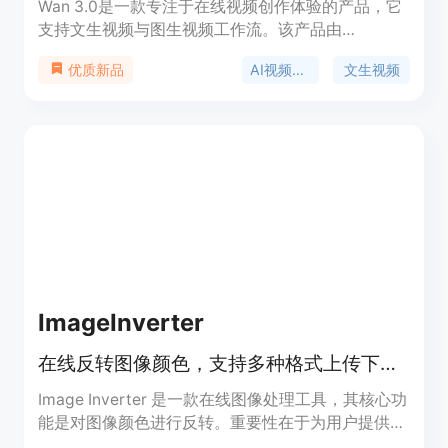
Wan 3.0是一款专注于在线视频创作体验的产品，它
支持文生视频与图生视频工作流。该产品由
wan30.art推出，将创作者直接带入默认选中Wan
AI视频生成
文生视频
优质新品
3.0的AI视频工作室。其主要优点包括以提示词为
先，可将自然语言场景描述转化为短视频片段；能将
静帧、产品图或角色概念导入并赋予可控动态；无需
本地部署，在浏览器中即可使用；支持对视频时长、
分辨率等进行控制。价格方面，新用户可获得少量新
手积分及每日签到奖励，进行免费试用，重度使用可
选择付费积分方案。其定位是为搜索Wan 3.0相关内
容的用户提供便捷、高效的在线视频创作服务。
ImageInverter
在线反转图像颜色，支持多种格式上传下载，处理本地进行
Image Inverter 是一款在线图像处理工具，其核心功
能是对图像颜色进行反转。重要性在于为用户提供了
便捷的图像处理方式，无需安装桌面软件。主要优点