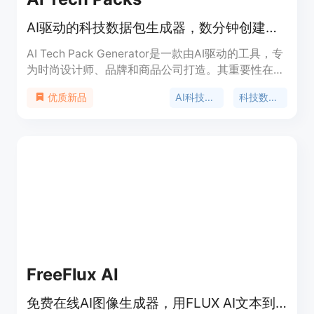
AI驱动的科技数据包生成器，数分钟创建专业、可用于工厂生产的科技数据包。
AI Tech Pack Generator是一款由AI驱动的工具，专
为时尚设计师、品牌和商品公司打造。其重要性在于
极大地简化了时尚设计流程，减少了创建科技数据包
AI科技数据包生成器
科技数据包设计工具
优质新品
的时间和工作量。主要优点包括生成速度快，能在几
分钟内完成专业级科技数据包；操作简便，降低了对
专业软件（如Illustrator和Excel）的依赖；提供清晰
准确的设计信息，便于制造商理解。产品背景是满足
时尚行业对高效、精准设计工具的需求。价格方面，
基础功能可免费试用，同时还提供付费的代理服务。
定位是帮助时尚从业者提高工作效率，快速将设计转
化为可生产的文件。
FreeFlux AI
免费在线AI图像生成器，用FLUX AI文本到图像模型免费创建图像。