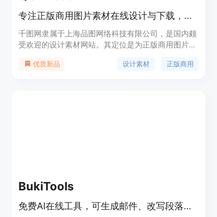
专注正版商用图片素材在线设计与下载，提供多种素材服务。
千图网隶属于上海品图网络科技有限公司，是国内颇
受欢迎的设计素材网站。其定位是为正版商用图片素
材提供在线设计与下载服务。网站素材具有原创商
设计素材
正版商用
优质新品
用、快速下载、正版授权的特点。价格方面，有免费
内容，也有会员特惠的付费模式，企业版有专门的企
业VIP服务。其重要性在于满足了众多设计师、企业
营销人员等对高质量设计素材的需求，节省了找素材
和设计的时间成本。
BukiTools
免费AI在线工具，可生成邮件、改写段落等，无需注册