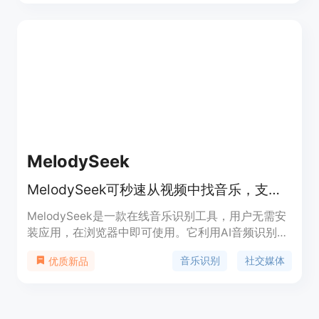
业版。基础模式需用户使用自己的API密钥，专业版
则提供无限的Gemini Flash 2.5使用权限。产品背景
是为满足用户在写作过程中的文本处理需求。价格方
面，有免费的基础模式，专业版每月5.99美元。定位
是提高用户写作效率和质量的生产力工具。
MelodySeek
MelodySeek可秒速从视频中找音乐，支持多平台链接及文件上传。
MelodySeek是一款在线音乐识别工具，用户无需安
装应用，在浏览器中即可使用。它利用AI音频识别技
术，能快速准确地识别视频或音频中的歌曲。其重要
音乐识别
社交媒体
优质新品
性在于解决了视频音乐难以追踪的问题，让用户轻松
找到想听的歌曲。产品具有多种优点，识别速度快，
通常不到10秒就能得出结果，即使是短片段或低质量
录音也能有效识别；支持多种方式识别，包括粘贴社