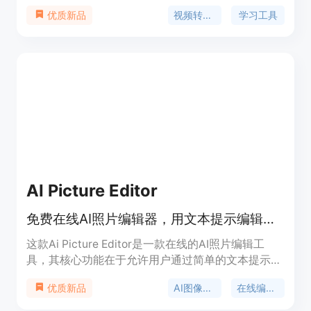
文本。其重要性在于帮助用户更高效地处理音视频内
视频转文字
学习工具
优质新品
容，节省时间和精力。主要优点包括支持多种输入
源、可生成多种学习资料、具备翻译功能等。产品有
免费和付费计划，定位为帮助用户将音视频内容转化
为知识资产，适用于学习、研究、内容创作等场景。
AI Picture Editor
免费在线AI照片编辑器，用文本提示编辑图像，无需下载和水印。
这款Ai Picture Editor是一款在线的AI照片编辑工
具，其核心功能在于允许用户通过简单的文本提示来
编辑图像。它的重要性体现在极大地降低了图像编辑
AI图像编辑
在线编辑器
优质新品
的门槛，即使没有专业设计技能的用户也能轻松上
手。该产品的主要优点包括无需下载、无需注册登