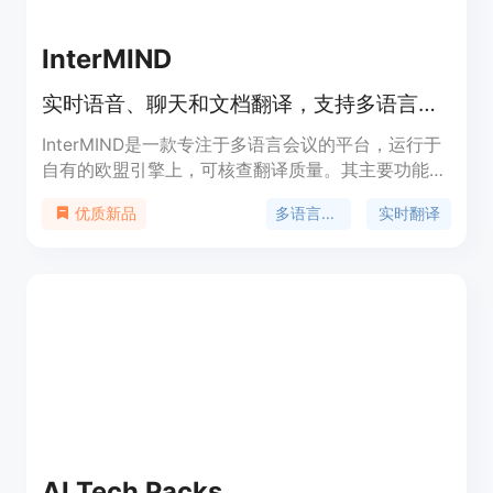
InterMIND
实时语音、聊天和文档翻译，支持多语言，含AI会议记录等功能。
InterMIND是一款专注于多语言会议的平台，运行于
自有的欧盟引擎上，可核查翻译质量。其主要功能包
括实时语音、聊天和文档翻译，文档AI，语义搜索，
多语言会议
实时翻译
优质新品
AI会议记录等。产品的重要性在于打破语言障碍，促
进全球范围内的沟通与协作。主要优点有主权可控、
数据安全、支持多语言、功能丰富等。产品定位为多
语言会议解决方案提供商，提供免费试用，付费方案
有按需文件翻译等服务。
AI Tech Packs