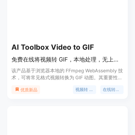
最大程度满足个性化创作需求；成本低，新用户有免
费额度，后续按需付费。产品背景是顺应AI技术发展
和创作者对高效视频制作工具的需求而诞生。价格方
面，新用户免费获得一定额度，后续有不同套餐可
选，如Motiofy Starter每月20美元（年付240美
元），有2000个积分；Motiofy Creator每月40.33
美元（年付400美元），有6000个积分；Motiofy
AI Toolbox Video to GIF
Pro每月100.83美元（年付1000美元），有15000个
积分。定位是面向各类创作者，提供一站式图像转视
免费在线将视频转 GIF，本地处理，无上传无水印，可裁剪设置参数
频服务。
该产品基于浏览器本地的 FFmpeg WebAssembly 技
术，可将常见格式视频转换为 GIF 动图。其重要性在
于提供私密和便捷的视频转 GIF 服务。主要优点为无
视频转 GIF
在线转换器
优质新品
需上传视频，保障用户数据隐私；不添加水印且无需
注册；可裁剪视频片段，控制 GIF 大小和质量。该产
品定位为免费的在线视频处理工具，适合需要将视频
转换为 GIF 的各类用户。价格为免费。