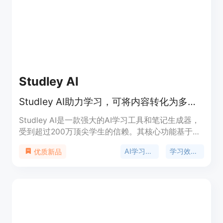
Stripe安全支付。定位为面向全球用户，适用于多种
场景的创意内容生成平台，服务地区包括美国、英
国、加拿大和澳大利亚。
Studley AI
Studley AI助力学习，可将内容转化为多样学习资料，超200万学生信赖
Studley AI是一款强大的AI学习工具和笔记生成器，
受到超过200万顶尖学生的信赖。其核心功能基于人
工智能技术，能对用户上传的各种内容进行智能处理
AI学习工具
学习效率提升
优质新品
和分析。主要优点在于能显著提高学习效率，帮助学
生快速掌握知识点，节省大量时间。该产品定位为学
生群体和有学习需求的人士，可用于考试备考、作业
完成、研究学习等场景。目前提供免费使用机会，让
用户体验其功能。