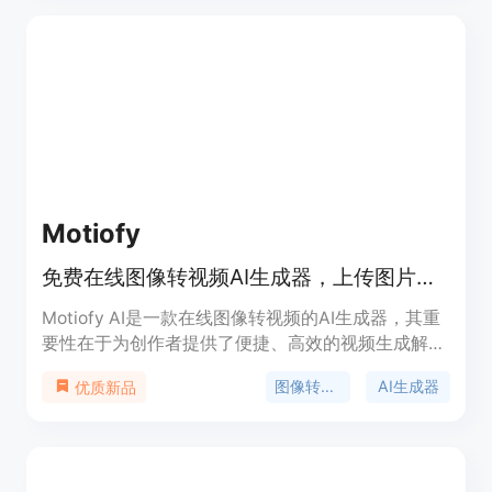
括免费使用、无需注册、本地处理图片保护隐私、支
持自定义层级名称、提供多种热门主题模板等。产品
背景是满足用户对多样化事物（如游戏、电影、音乐
等）进行排名和分享意见的需求。该工具价格免费，
定位于普通用户、粉丝群体、内容创作者等，为他们
提供一个简单易用的排名工具。
Motiofy
免费在线图像转视频AI生成器，上传图片、描述动作、选模型，数分钟出视频。
Motiofy AI是一款在线图像转视频的AI生成器，其重
要性在于为创作者提供了便捷、高效的视频生成解决
方案。主要优点包括操作简单，无需专业技能，只需
图像转视频
AI生成器
优质新品
上传图片、描述动作、选择模型即可在数分钟内生成
视频；提供多种模型和丰富的参数设置，如宽高比、
时长、分辨率等，创作者可根据需求精细控制视频效
果；支持设置起始帧和结束帧，还能导入参考图像，