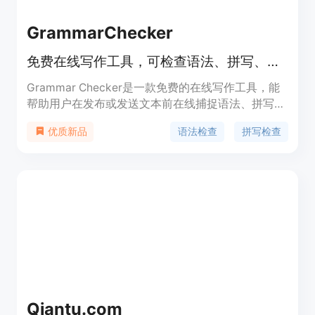
GrammarChecker
免费在线写作工具，可检查语法、拼写、标点和风格问题。
Grammar Checker是一款免费的在线写作工具，能
帮助用户在发布或发送文本前在线捕捉语法、拼写、
标点和风格方面的问题。其主要优点在于为用户提供
语法检查
拼写检查
优质新品
快速、便捷的文本检查服务，让用户能够及时发现并
修正文中错误，保障文本的质量和专业性。该工具支
持美国英语，用户无需繁琐的注册步骤即可使用，尤
其适合日常写作和快速检查。其定位是为各类需要写
作的人群提供一个高效且免费的文本检查平台，无需
进行复杂的设置，通过浏览器即可访问使用。
Qiantu.com