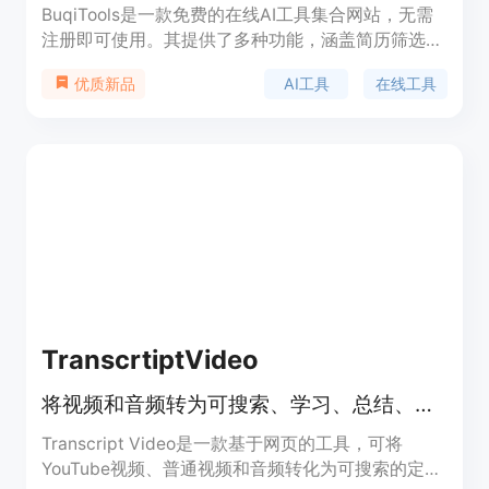
BuqiTools是一款免费的在线AI工具集合网站，无需
注册即可使用。其提供了多种功能，涵盖简历筛选、
邮件生成、段落改写、PDF处理等多个领域。主要优
AI工具
在线工具
优质新品
点在于操作便捷，能在短时间内给出结果，支持多语
言输入。该产品旨在为广大用户提供高效、免费的AI
生产力工具，帮助用户节省时间和精力，提高工作和
学习效率。产品完全免费，无需信用卡信息，适合各
类需要借助AI提升工作效率的人群。
TranscrtiptVideo
将视频和音频转为可搜索、学习、总结、翻译的定时文本
Transcript Video是一款基于网页的工具，可将
YouTube视频、普通视频和音频转化为可搜索的定时