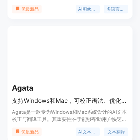
效率低下等问题。主要优点包括能完美保留图像布
AI图像翻译
多语言翻译
优质新品
局，翻译迅速，支持130种语言，具备无缝修复、批
量处理等功能。该产品面向全球用户，适用于电商、
营销、漫画翻译等多个领域。价格方面，提供免费试
用，有多种付费套餐可供选择，如一次性付费3.99 -
9.99美元获取150个积分，专业版9.99美元/月，高
级版19.99美元/月。
Agata
支持Windows和Mac，可校正语法、优化风格、翻译文本的AI工具
Agata是一款专为Windows和Mac系统设计的AI文本
校正与翻译工具。其重要性在于能够帮助用户快速准
确地修正语法错误、优化文本风格并进行翻译。主要
AI文本校正
文本翻译
优质新品
优点包括支持在任何应用中使用，提供基础模式和专